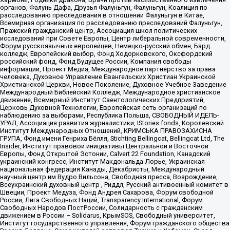
органов, Фалунь Дафа, Друзья Фалуньгун, Фалуньгун, Коалиция по
расследованию преследования в отношении Фалуньгун в Китае,
Всемирная организация по расследованию преследований Фалуньгун,
Пражский гражданский центр, Ассоциация школ политических
исследований при Совете Европы, Центр либеральной современности,
Форум русскоязычных европейцев, Немецко-русский обмен, Бард
колледж, Европейский выбор, Фонд Ходорковского, Оксфордский
российский фонд, Фонд Будущее России, Компания свободы
информации, Проект Медиа, Международное партнерство за права
человека, Духовное Управление Евангельских Христиан Украинской
Христианской Церкви, Новое Поколение, Духовное Учебное Заведение
Международный Библейский Колледж, Международное христианское
движение, Всемирный Институт Саентологических Предприятий,
Церковь Духовной Технологии, Европейская сеть организаций по
наблюдению за выборами, Республика Польша, СВОБОДНЫЙ ИДЕЛЬ-
УРАЛ, Ассоциация развития журналистики, IStories fonds, Королевский
Институт Международных Отношений, КРИМСЬКА ПРАВОЗАХИСНА
ГРУПА, Фонд имени Генриха Бёлля, Stichting Bellingcat, Bellingcat Ltd, The
Insider, Институт правовой инициативы Центральной и Восточной
Европы, Фонд Открытой Эстонии, Calvert 22 Foundation, Канадский
украинский конгресс, Институт Макдональда-Лорье, Украинская
национальная федерация Канады, Декабристы, Международный
научный центр им Вудро Вильсона, Свободная пресса, Возрождение,
Всеукраинский духовный центр , Риддл, Русский антивоенный комитет в
Швеции, Проект Медуза, Фонд Андрея Сахарова, Форум свободной
России, Лига Свободных Наций, Transparеncy International, Форум
Свободных Народов ПостРоссии, Солидарность с гражданским
движением в России – Solidarus, КрымSOS, Свободный университет,
Институт государственного управления, Форум гражданского общества