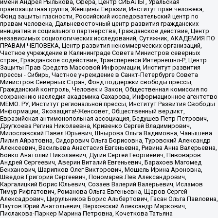
имени Андрея Рылькова, Сфера, Центр СИБАЛЬТ, Уральская
правозащитная группа, Женщины Евразии, Институт прав человека,
Фонд защиты гласности, Российский исследовательский центр по
правам человека, Дальневосточный центр развития гражданских
инициатив и социального партнерства, Гражданское действие, Центр
независимых социологических исследований, Сутяжник, АКАДЕМИЯ ПО
ПРАВАМ ЧЕЛОВЕКА, Центр развития некоммерческих организаций,
Частное учреждение в Калининграде Совета Министров северных
стран, Гражданское содействие, Трансперенси Интернешнл-Р, Центр
Защиты Прав Средств Массовой Информации, Институт развития
прессы - Сибирь, Частное учреждение в Санкт-Петербурге Совета
Министров Северных Стран, Фонд поддержки свободы прессы,
Гражданский контроль, Человек и Закон, Общественная комиссия по
сохранению наследия академика Сахарова, Информационное агентство
МЕМО. РУ, Институт региональной прессы, Институт Развития Свободы
Информации, Экозащита!-Женсовет, Общественный вердикт,
Евразийская антимонопольная ассоциация, Бедушев Петр Петрович,
Дзугкоева Регина Николаевна, Кривенко Сергей Владимирович,
Милославский Павел Юрьевич, Шнырова Ольга Вадимовна, Чанышева
Лилия Айратовна, Сидорович Ольга Борисовна, Туровский Александр
Алексеевич, Васильева Анастасия Евгеньевна, Ривина Анна Валерьевна,
Бойко Анатолий Николаевич, Дугин Сергей Георгиевич, Пивоваров
Андрей Сергеевич, Аверин Виталий Евгеньевич, Барахоев Магомед
Бекханович, Шарипков Олег Викторович, Мошель Ирина Ароновна,
Шведов Григорий Сергеевич, Пономарев Лев Александрович,
Каргалицкий Борис Юльевич, Созаев Валерий Валерьевич, Исламов
Тимур Рифгатович, Романова Ольга Евгеньевна, Щаров Сергей
Алексадрович, Цирульников Борис Альбертович, Гасан Ольга Павловна,
Паутов Юрий Анатольевич, Верховский Александр Маркович,
Пислакова-Паркер Марина Петровна, Кочеткова Татьяна