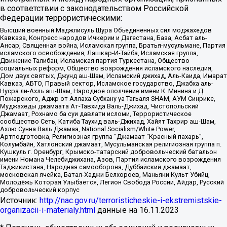
в соответствии с законодательством Российской
Федерации террористическими:
Высший военный Маджлисуль Шура Объединенных сил моджахедов
Кавказа, Конгресс народов Ичкерии и Дагестана, База, Асбат аль-
Ансар, Священная война, Исламская группа, Братья-мусульмане, Партия
исламского освобождения, Лашкар-И-Тайба, Исламская группа,
Движение Талибан, Исламская партия Туркестана, Общество
социальных реформ, Общество возрождения исламского наследия,
Дом двух святых, Джунд аш-Шам, Исламский джихад, Аль-Каида, Имарат
Кавказ, АБТО, Правый сектор, Исламское государство, Джабха аль-
Нусра ли-Ахль аш-Шам, Народное ополчение имени К. Минина и Д.
Пожарского, Аджр от Аллаха Субхану уа Тагьаля SHAM, АУМ Синрике,
Муджахеды джамаата Ат-Тавхида Валь-Джихад, Чистопольский
Джамаат, Рохнамо ба суи давлати исломи, Террористическое
сообщество Сеть, Катиба Таухид валь-Джихад, Хайят Тахрир аш-Шам,
Ахлю Сунна Валь Джамаа, National Socialism/White Power,
Артподготовка, Религиозная группа “Джамаат “Красный пахарь”,
Колумбайн, Хатлонский джамаат, Мусульманская религиозная группа п.
Кушкуль г. Оренбург, Крымско-татарский добровольческий батальон
имени Номана Челебиджихана, Азов, Партия исламского возрождения
Таджикистана, Народная самооборона, Дуббайский джамаат,
московская ячейка, Батал-Хаджи Белхороев, Маньяки Культ Убийц,
Молодёжь Которая Улыбается, Легион Свобода России, Айдар, Русский
добровольческий корпус
Источник:
http://nac.gov.ru/terroristicheskie-i-ekstremistskie-
organizacii-i-materialy.html
данные на
16.11.2023