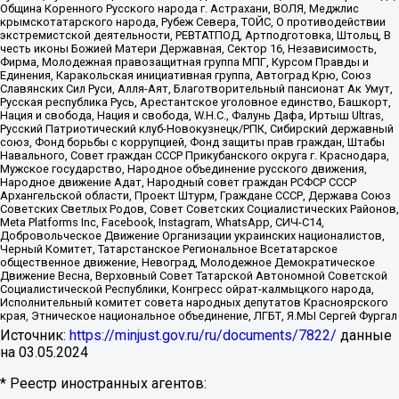
Община Коренного Русского народа г. Астрахани, ВОЛЯ, Меджлис
крымскотатарского народа, Рубеж Севера, ТОЙС, О противодействии
экстремистской деятельности, РЕВТАТПОД, Артподготовка, Штольц, В
честь иконы Божией Матери Державная, Сектор 16, Независимость,
Фирма, Молодежная правозащитная группа МПГ, Курсом Правды и
Единения, Каракольская инициативная группа, Автоград Крю, Союз
Славянских Сил Руси, Алля-Аят, Благотворительный пансионат Ак Умут,
Русская республика Русь, Арестантское уголовное единство, Башкорт,
Нация и свобода, Нация и свобода, W.H.С., Фалунь Дафа, Иртыш Ultras,
Русский Патриотический клуб-Новокузнецк/РПК, Сибирский державный
союз, Фонд борьбы с коррупцией, Фонд защиты прав граждан, Штабы
Навального, Совет граждан СССР Прикубанского округа г. Краснодара,
Мужское государство, Народное объединение русского движения,
Народное движение Адат, Народный совет граждан РСФСР СССР
Архангельской области, Проект Штурм, Граждане СССР, Держава Союз
Советских Светлых Родов, Совет Советских Социалистических Районов,
Meta Platforms Inc, Facebook, Instagram, WhatsApp, СИЧ-С14,
Добровольческое Движение Организации украинских националистов,
Черный Комитет, Татарстанское Региональное Всетатарское
общественное движение, Невоград, Молодежное Демократическое
Движение Весна, Верховный Совет Татарской Автономной Советской
Социалистической Республики, Конгресс ойрат-калмыцкого народа,
Исполнительный комитет совета народных депутатов Красноярского
края, Этническое национальное объединение, ЛГБТ, Я.МЫ Сергей Фургал
Источник:
https://minjust.gov.ru/ru/documents/7822/
данные
на
03.05.2024
* Реестр иностранных агентов: