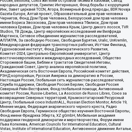
Россия, Беллона, Союз жителей островов Тисима и Хабомаи, Съезд
народных депутатов, Гринпис Интернешнл, Фонд борьбы с коррупцией
Инк, Завет церквей TCCN, Агора, Всемирный фонд природы, BDR Novaja
Gazeta-Europe, Алтай проект, Образовательный дом прав человека
Чернигов, Фонд Дом Прав Человека, Белорусский дом прав человека
имени Бориса Звозскова, Дом прав человека Тбилиси, Дом прав
человека Ереван, Дом прав человека Крым, Центр дикого лосося, TVR
Studios, ТВ Дождь, Центр европейских исследований им Вилфрида
Мартенса, Сетевое объединение журналистов расследователей,
АЛЛАТРА, За свободную Россию, Свободная Бурятия, Uralic, UnKremlin,
Международная федерация транспортных рабочих, ИстЧам Финланд,
Гудзоновский институт, Фонд Демократического Развития,
Комитет-2024, Центрально-Европейский университет, Центр
восточноевропейских и международных исследований, Общество
Сторожевой башни, Библии и трактатов Свидетелей Иеговы,
Гражданский Совет, Центр анализа европейской политики,
Академическая сеть Восточная Европа, Российский комитет действия,
РЭНД корпорейшн, Русская Америка за демократию в России,
Настоящая Россия, Глобальная сеть журналистов-расследователей,
Служба поддержки, Свободная Россия Берлин, Свободная Россия
Северный Рейн-Вестфалия, Фонд глобальной помощи, Антивоенный
комитет России, Russie-Libertes, La Asocicion de Rusos Libres, Союз за
возвращение Северных территорий, Крымскотатарский Ресурсный
Центр, Глобальный союз IndustriALL, Russian Election Monitor, Article 19,
Мнение медиа, Федерация анархического черного креста, Радио
Свободная Европа, Германское общество изучения Восточной Европы,
Фонд имени Фридриха Эберта, XZ gGmbH, Мобильная академия
поддержки гендерной демократии и миротворчества, Форум имени
Льва Копелева, American Councils for International Education, Cultural
Vistas, Institute of International Education, Антивоенное движение Антальи,