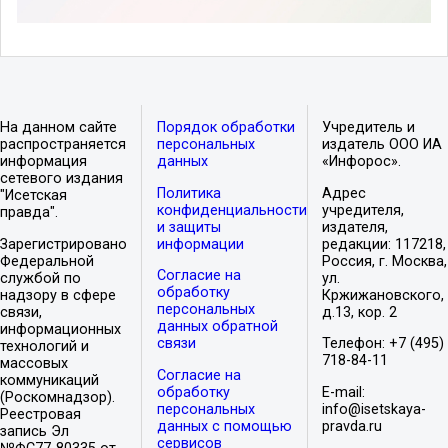
На данном сайте
Порядок обработки
Учредитель и
распространяется
персональных
издатель ООО ИА
информация
данных
«Инфорос».
сетевого издания
Политика
Адрес
"Исетская
конфиденциальности
учредителя,
правда".
и защиты
издателя,
Зарегистрировано
информации
редакции: 117218,
Федеральной
Россия, г. Москва,
Согласие на
службой по
ул.
обработку
надзору в сфере
Кржижановского,
персональных
связи,
д.13, кор. 2
данных обратной
информационных
связи
Телефон: +7 (495)
технологий и
718-84-11
массовых
Согласие на
коммуникаций
обработку
E-mail:
(Роскомнадзор).
персональных
info@isetskaya-
Реестровая
данных с помощью
pravda.ru
запись Эл
сервисов