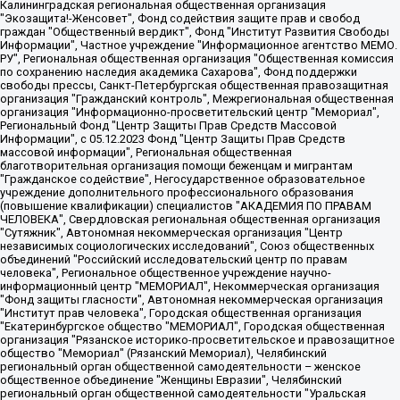
Калининградская региональная общественная организация "Экозащита!-Женсовет", Фонд содействия защите прав и свобод граждан "Общественный вердикт", Фонд "Институт Развития Свободы Информации", Частное учреждение "Информационное агентство МЕМО. РУ", Региональная общественная организация "Общественная комиссия по сохранению наследия академика Сахарова", Фонд поддержки свободы прессы, Санкт-Петербургская общественная правозащитная организация "Гражданский контроль", Межрегиональная общественная организация "Информационно-просветительский центр "Мемориал", Региональный Фонд "Центр Защиты Прав Средств Массовой Информации", с 05.12.2023 Фонд "Центр Защиты Прав Средств массовой информации", Региональная общественная благотворительная организация помощи беженцам и мигрантам "Гражданское содействие", Негосударственное образовательное учреждение дополнительного профессионального образования (повышение квалификации) специалистов "АКАДЕМИЯ ПО ПРАВАМ ЧЕЛОВЕКА", Свердловская региональная общественная организация "Сутяжник", Автономная некоммерческая организация "Центр независимых социологических исследований", Союз общественных объединений "Российский исследовательский центр по правам человека", Региональное общественное учреждение научно-информационный центр "МЕМОРИАЛ", Некоммерческая организация "Фонд защиты гласности", Автономная некоммерческая организация "Институт прав человека", Городская общественная организация "Екатеринбургское общество "МЕМОРИАЛ", Городская общественная организация "Рязанское историко-просветительское и правозащитное общество "Мемориал" (Рязанский Мемориал), Челябинский региональный орган общественной самодеятельности – женское общественное объединение "Женщины Евразии", Челябинский региональный орган общественной самодеятельности "Уральская правозащитная группа", Фонд содействия защите здоровья и социальной справедливости имени Андрея Рылькова, Автономная Некоммерческая Организация "Аналитический Центр Юрия Левады", Автономная некоммерческая организация социальной поддержки населения "Проект Апрель", Региональная общественная организация помощи женщинам и детям, находящимся в кризисной ситуации "Информационно-методический центр "Анна", Фонд содействия развитию массовых коммуникаций и правовому просвещению "Так-так-Так", Фонд содействия устойчивому развитию "Серебряная тайга", Свердловский региональный общественный фонд социальных проектов "Новое время", "Idel.Реалии", Кавказ.Реалии, Крым.Реалии, Телеканал Настоящее Время, Татаро-башкирская служба Радио Свобода (Azatliq Radiosi), Радио Свободная Европа/Радио Свобода (PCE/PC), "Сибирь.Реалии", "Фактограф", Благотворительный фонд помощи осужденным и их семьям, Автономная некоммерческая организация "Институт глобализации и социальных движений", Фонд "В защиту прав заключенных", Частное учреждение "Центр поддержки и содействия развитию средств массовой информации", Пензенский региональный общественный благотворительный фонд "Гражданский союз", "Север.Реалии", Некоммерческая организация Фонд "Правовая инициатива", Общество с ограниченной ответственностью "Радио Свободная Европа/Радио Свобода", Чешское информационное агентство "MEDIUM-ORIENT", Красноярская региональная общественная организация "Мы против СПИДа", Камалягин Денис Николаевич, Маркелов Сергей Евгеньевич, Пономарев Лев Александрович, Савицкая Людмила Алексеевна, Автономная некоммерческая организация "Центр по работе с проблемой насилия "НАСИЛИЮ.НЕТ", Межрегиональный профессиональный союз работников здравоохранения "Альянс врачей", Юридическое лицо, зарегистрированное в Латвийской Республике, SIA "Medusa Project" (регистрационный номер 40103797863, дата регистрации 10.06.2014), Некоммерческая организация "Фонд по борьбе с коррупцией", Автономная некоммерческая организация "Институт права и публичной политики", Баданин Роман Сергеевич, Гликин Максим Александрович, Железнова Мария Михайловна, Лукьянова Юлия Сергеевна, Маетная Елизавета Витальевна, Маняхин Петр Борисович, Чуракова Ольга Владимировна, Ярош Юлия Петровна, Юридическое лицо "The Insider SIA", зарегистрированное в Риге, Латвийская Республика (дата регистрации 26.06.2015), являющееся администратором доменного имени интернет-издания "The Insider SIA", https://theins.ru, Постернак Алексей Евгеньевич, Рубин Михаил Аркадьевич, Анин Роман Александрович, Юридическое лицо Istories fonds, зарегистрированное в Латвийской Республике (регистрационный номер 50008295751, дата регистрации 24.02.2020), Великовский Дмитрий Александрович, Долинина Ирина Николаевна, Мароховская Алеся Алексеевна, Шлейнов Роман Юрьевич, Шмагун Олеся Валентиновна, Общество с ограниченной ответственностью "Альтаир 2021", Общество с ограниченной ответственностью "Вега 2021", Общество с ограниченной ответственностью "Главный редактор 2021", Общество с ограниченной ответственностью "Ромашки монолит", Важенков Артем Валерьевич, Ивановская областная общественная организация "Центр гендерных исследований", Гурман Юрий Альбертович, Медиапроект "ОВД-Инфо", Егоров Владимир Владимирович, Жилинский Владимир Александрович, Общество с ограниченной ответственностью "ЗП", Иванова София Юрьевна, Карезина Инна Павловна, Кильтау Екатерина Викторовна, Петров Алексей Викторович, Пискунов Сергей Евгеньевич, Смирнов Сергей Сергеевич, Тихонов Михаил Сергеевич, Общество с ограниченной ответственностью "ЖУРНАЛИСТ-ИНОСТРАННЫЙ АГЕНТ", Арапова Галина Юрьевна, Вольтская Татьяна Анатольевна, Американская компания "Mason G.E.S. Anonymous Foundation" (США), являющаяся владельцем интернет-издания https://mnews.world/, Компания "Stichting Bellingcat", зарегистрированная в Нидерландах (дата регистрации 11.07.2018), Захаров Андрей Вячеславович, Клепиковская Екатерина Дмитриевна, Общество с ограниченной ответственностью "МЕМО", Перл Роман Александрович, Симонов Евгений Алексеевич, Соловьева Елена Анатольевна, Сотников Даниил Владимирович, Сурначева Елизавета Дмитриевна, Автономная некоммерческая организация по защите прав человека и информированию населения "Якутия – Наше Мнение", Общество с ограниченной ответственностью "Москоу диджитал медиа", с 26.01.2023 Общество с ограниченной ответственностью "Чайка Белые сады", Ветошкина Валерия Валерьевна, Заговора Максим Александрович, Межрегиональное общественное движение "Российская ЛГБТ - сеть", Оленичев Максим Владимирович, Павлов Иван Юрьевич, Скворцова Елена Сергеевна, Общество с ограниченной ответственностью "Как бы инагент", Кочетков Игорь Викторович, Общество с ограниченной ответственностью "Честные выборы", Еланчик Олег Александрович, Общество с ограниченной ответственностью "Нобелевский призыв", Гималова Регина Эмилевна, Григорьев Андрей Валерьевич, Григорьева Алина Александровна, Ассоциация по содействию защите прав призывников, альтернативнослужащих и военнослужащих "Правозащитная группа "Гражданин.Армия.Право", Хисамова Регина Фаритовна, Автономная некоммерческая организация по реализации социально-правовых программ "Лилит", Дальневосточное общественное движение "Маяк", Санкт-Петербургская ЛГБТ-инициативная группа "Выход", Инициативная группа ЛГБТ+ "Реверс", Алексеев Андрей Викторович, Бекбулатова Таисия Львовна, Беляев Иван Михайлович, Владыкина Елена Сергеевна, Гельман Марат Александрович, Никульшина Вероника Юрьевна, Толоконникова Надежда Андреевна, Шендерович Виктор Анатольевич, Общество с ограниченной ответственностью "Данное сообщение", Общество с ограниченной ответственностью Издательский дом "Новая глава", Айнбиндер Александра Александровна, Московский комьюнити-центр для ЛГБТ+инициатив, Благотворительный фонд развития филантропии, Deutsche Welle (Германия, Kurt-Schumacher-Strasse 3, 53113 Bonn), Борзунова Мария Михайловна, Воробьев Виктор Викторович, Голубева Анна Львовна, Константинова Алла Михайловна, Малкова Ирина Владимировна, Мурадов Мурад Абдулгалимович, Осетинская Елизавета Николаевна, Понасенков Евгений Николаевич, Ганапольский Матвей Юрьевич, Киселев Евгений Алексеевич, Борухович Ирина Григорьевна, Дремин Иван Тимофеевич, Дубровский Дмитрий Викторович, Красноярская региональная общественная организация поддержки и развития альтернативных образовательных технологий и межкультурных коммуникаций "ИНТЕРРА", Маяковская Екатерина Алексеевна, Фейгин Марк Захарович, Филимонов Андрей Викторович, Дзугкоева Регина Николаевна, Доброхотов Роман Александрович, Дудь Юрий Александрович, Елкин Сергей Владимирович, Кругликов Кирилл Игоревич, Сабунаева Мария Леонидовна, Семенов Алексей Владимирович, Шаинян Карен Багратович, Шульман Екатерина Михайловна, Асафьев Артур Валерьевич, Вахштайн Виктор Семенович, Венедиктов Алексей Алексеевич, Лушникова Екатерина Евгеньевна, Волков Леонид Михайлович, Невзоров Александр Глебович, Пархоменко Сергей Борисович, Сироткин Ярослав Николаевич, Кара-Мурза Владимир Владимирович, Баранова Наталья Владимировна, Гозман Леонид Яковлевич, Кагарлицкий Борис Юльевич, Климарев Михаил Валерьевич, Милов Владимир Станиславович, Автономная некоммерческая организация Краснодарский центр современного искусства "Типография", Моргенштерн Алишер Тагирович, Соболь Любовь Эдуардовна, Общество с ограниченной ответственностью "ЛИЗА НОРМ", Каспаров Гарри Кимович, Ходорковский Михаил Борисович, Общество с ограниченной ответственностью "Апрельские тезисы", Данилович Ирина Брониславовна, Кашин Олег Владимирович, Петров Николай Владимирович, Пивоваров Алексей Владимирович, Соколов Михаил Владимирович, Цветкова Юлия Владимировна, Чичваркин Евгений Александрович, Комитет против пыток/Команда против пыток, Общество с ограниченной ответственностью "Первый научный", Общество с ограниченной ответственностью "Вертолет и ко", Белоцерковская Вероника Борисовна, Кац Максим Евгеньевич, Лазарева Татьяна Юрьевна, Шаведдинов Руслан Табризович, Яшин Илья Валерьевич, Общество с ограниченной ответственностью "Иноагент ААВ", Алешковский Дмитрий Петрович, Альбац Евгения Марковна, Быков Дмитрий Львович, Галямина Юлия Евгеньевна, Лойко Сергей Леонидович, Мартынов Кирилл Константинович, Медведев Сергей Александрович, Крашенинников Федор Геннадиевич, Гордеева Катерина Вл