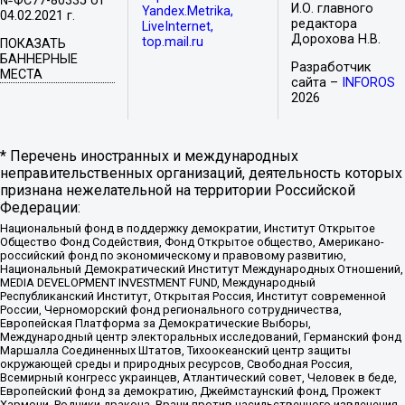
№ФС77-80335 от
И.О. главного
Yandex.Metrika,
04.02.2021 г.
редактора
LiveInternet,
Дорохова Н.В.
top.mail.ru
ПОКАЗАТЬ
БАННЕРНЫЕ
Разработчик
МЕСТА
сайта –
INFOROS
2026
* Перечень иностранных и международных
неправительственных организаций, деятельность которых
признана нежелательной на территории Российской
Федерации:
Национальный фонд в поддержку демократии, Институт Открытое
Общество Фонд Содействия, Фонд Открытое общество, Американо-
российский фонд по экономическому и правовому развитию,
Национальный Демократический Институт Международных Отношений,
MEDIA DEVELOPMENT INVESTMENT FUND, Международный
Республиканский Институт, Открытая Россия, Институт современной
России, Черноморский фонд регионального сотрудничества,
Европейская Платформа за Демократические Выборы,
Международный центр электоральных исследований, Германский фонд
Маршалла Соединенных Штатов, Тихоокеанский центр защиты
окружающей среды и природных ресурсов, Свободная Россия,
Всемирный конгресс украинцев, Атлантический совет, Человек в беде,
Европейский фонд за демократию, Джеймстаунский фонд, Прожект
Хармони, Родники дракона, Врачи против насильственного извлечения