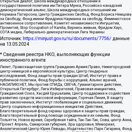
Открытый диалог, Школа международных отношений и
государственной политики им Питера Мунка, Российско-канадский
демократический альянс, Школа международных отношений им
Нормана Патерсона, Центр Гражданских Свобод, Фонд Бориса Немцова
за Свободу, Фонд имени Фридриха Науманна за свободу, Феминистское
антивоенное сопротивление, Комитет независимости Ингушетии,
Прометей, Stop Occupation of Karelia, Вернись живым, Фридом Хаус,
СОТА медиа, Либерально-демократическая Лига Украины
Источник:
https://minjust.gov.ru/ru/documents/7756/
данные
на
13.05.2024
* Сведения реестра НКО, выполняющих функции
иностранного агента:
Лилит, Правозащитная группа Гражданин.Армия.Право, Нижегородский
центр немецкой и европейской культуры, Центр гендерных
исследований, Фонд защиты прав граждан Штаб, Институт права и
публичной политики, Фонд борьбы с коррупцией, Альянс врачей,
НАСИЛИЮ.НЕТ, Мы против СПИДа, СВЕЧА, Гуманитарное действие,
Открытый Петербург, Лига Избирателей, Правовая инициатива,
Гражданский Союз, Хасдей Ерушалаим, Центр поддержки и содействия
развитию средств массовой информации, Горячая Линия, В защиту
прав заключенных, Институт глобализации и социальных движений,
Центр социально-информационных инициатив Действие,
Благотворительный фонд охраны здоровья и защиты прав граждан,
Благотворительный фонд помощи осужденным и их семьям, Фонд
Тольятти, Новое время, Серебряная тайга, Так-Так-Так, Сова, центр Анна,
Проект Апрель, Самарская губерния, Эра здоровья, Мемориал,
Аналитический Центр Юрия Левады, Издательство Парк Гагарина, Фонд