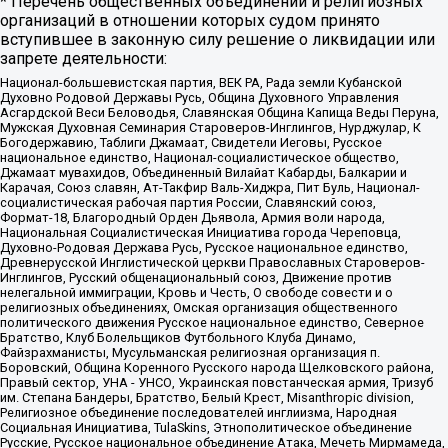
* Перечень общественных объединений и религиозных
организаций в отношении которых судом принято
вступившее в законную силу решение о ликвидации или
запрете деятельности:
Национал-большевистская партия, ВЕК РА, Рада земли Кубанской
Духовно Родовой Державы Русь, Община Духовного Управления
Асгардской Веси Беловодья, Славянская Община Капища Веды Перуна,
Мужская Духовная Семинария Староверов-Инглингов, Нурджулар, К
Богодержавию, Таблиги Джамаат, Свидетели Иеговы, Русское
национальное единство, Национал-социалистическое общество,
Джамаат мувахидов, Объединенный Вилайат Кабарды, Балкарии и
Карачая, Союз славян, Ат-Такфир Валь-Хиджра, Пит Буль, Национал-
социалистическая рабочая партия России, Славянский союз,
Формат-18, Благородный Орден Дьявола, Армия воли народа,
Национальная Социалистическая Инициатива города Череповца,
Духовно-Родовая Держава Русь, Русское национальное единство,
Древнерусской Инглистической церкви Православных Староверов-
Инглингов, Русский общенациональный союз, Движение против
нелегальной иммиграции, Кровь и Честь, О свободе совести и о
религиозных объединениях, Омская организация общественного
политического движения Русское национальное единство, Северное
Братство, Клуб Болельщиков Футбольного Клуба Динамо,
Файзрахманисты, Мусульманская религиозная организация п.
Боровский, Община Коренного Русского народа Щелковского района,
Правый сектор, УНА - УНСО, Украинская повстанческая армия, Тризуб
им. Степана Бандеры, Братство, Белый Крест, Misanthropic division,
Религиозное объединение последователей инглиизма, Народная
Социальная Инициатива, TulaSkins, Этнополитическое объединение
Русские, Русское национальное объединение Атака, Мечеть Мирмамеда,