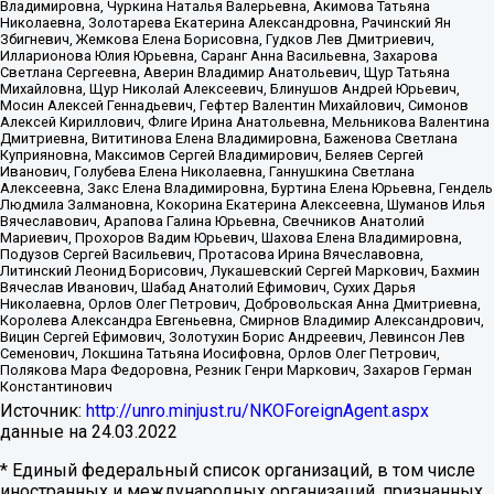
Владимировна, Чуркина Наталья Валерьевна, Акимова Татьяна
Николаевна, Золотарева Екатерина Александровна, Рачинский Ян
Збигневич, Жемкова Елена Борисовна, Гудков Лев Дмитриевич,
Илларионова Юлия Юрьевна, Саранг Анна Васильевна, Захарова
Светлана Сергеевна, Аверин Владимир Анатольевич, Щур Татьяна
Михайловна, Щур Николай Алексеевич, Блинушов Андрей Юрьевич,
Мосин Алексей Геннадьевич, Гефтер Валентин Михайлович, Симонов
Алексей Кириллович, Флиге Ирина Анатольевна, Мельникова Валентина
Дмитриевна, Вититинова Елена Владимировна, Баженова Светлана
Куприяновна, Максимов Сергей Владимирович, Беляев Сергей
Иванович, Голубева Елена Николаевна, Ганнушкина Светлана
Алексеевна, Закс Елена Владимировна, Буртина Елена Юрьевна, Гендель
Людмила Залмановна, Кокорина Екатерина Алексеевна, Шуманов Илья
Вячеславович, Арапова Галина Юрьевна, Свечников Анатолий
Мариевич, Прохоров Вадим Юрьевич, Шахова Елена Владимировна,
Подузов Сергей Васильевич, Протасова Ирина Вячеславовна,
Литинский Леонид Борисович, Лукашевский Сергей Маркович, Бахмин
Вячеслав Иванович, Шабад Анатолий Ефимович, Сухих Дарья
Николаевна, Орлов Олег Петрович, Добровольская Анна Дмитриевна,
Королева Александра Евгеньевна, Смирнов Владимир Александрович,
Вицин Сергей Ефимович, Золотухин Борис Андреевич, Левинсон Лев
Семенович, Локшина Татьяна Иосифовна, Орлов Олег Петрович,
Полякова Мара Федоровна, Резник Генри Маркович, Захаров Герман
Константинович
Источник:
http://unro.minjust.ru/NKOForeignAgent.aspx
данные на
24.03.2022
* Единый федеральный список организаций, в том числе
иностранных и международных организаций, признанных