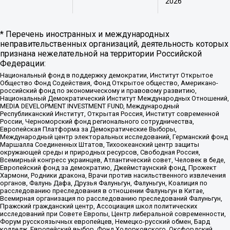
2026
* Перечень иностранных и международных
неправительственных организаций, деятельность которых
признана нежелательной на территории Российской
Федерации:
Национальный фонд в поддержку демократии, Институт Открытое
Общество Фонд Содействия, Фонд Открытое общество, Американо-
российский фонд по экономическому и правовому развитию,
Национальный Демократический Институт Международных Отношений,
MEDIA DEVELOPMENT INVESTMENT FUND, Международный
Республиканский Институт, Открытая Россия, Институт современной
России, Черноморский фонд регионального сотрудничества,
Европейская Платформа за Демократические Выборы,
Международный центр электоральных исследований, Германский фонд
Маршалла Соединенных Штатов, Тихоокеанский центр защиты
окружающей среды и природных ресурсов, Свободная Россия,
Всемирный конгресс украинцев, Атлантический совет, Человек в беде,
Европейский фонд за демократию, Джеймстаунский фонд, Прожект
Хармони, Родники дракона, Врачи против насильственного извлечения
органов, Фалунь Дафа, Друзья Фалуньгун, Фалуньгун, Коалиция по
расследованию преследования в отношении Фалуньгун в Китае,
Всемирная организация по расследованию преследований Фалуньгун,
Пражский гражданский центр, Ассоциация школ политических
исследований при Совете Европы, Центр либеральной современности,
Форум русскоязычных европейцев, Немецко-русский обмен, Бард
колледж, Европейский выбор, Фонд Ходорковского, Оксфордский