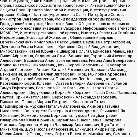
Частное учреждение в Калининграде Совета Министров северных
стран, Гражданское содействие, Трансперенси Интернешнл-Р, Центр
Защиты Прав Средств Массовой Информации, Институт развития
прессы - Сибирь, Частное учреждение в Санкт-Петербурге Совета
Министров Северных Стран, Фонд поддержки свободы прессы,
Гражданский контроль, Человек и Закон, Общественная комиссия по
сохранению наследия академика Сахарова, Информационное агентство
МЕМО. РУ, Институт региональной прессы, Институт Развития Свободы
Информации, Экозащита!-Женсовет, Общественный вердикт,
Евразийская антимонопольная ассоциация, Бедушев Петр Петрович,
Дзугкоева Регина Николаевна, Кривенко Сергей Владимирович,
Милославский Павел Юрьевич, Шнырова Ольга Вадимовна, Чанышева
Лилия Айратовна, Сидорович Ольга Борисовна, Туровский Александр
Алексеевич, Васильева Анастасия Евгеньевна, Ривина Анна Валерьевна,
Бойко Анатолий Николаевич, Дугин Сергей Георгиевич, Пивоваров
Андрей Сергеевич, Аверин Виталий Евгеньевич, Барахоев Магомед
Бекханович, Шарипков Олег Викторович, Мошель Ирина Ароновна,
Шведов Григорий Сергеевич, Пономарев Лев Александрович,
Каргалицкий Борис Юльевич, Созаев Валерий Валерьевич, Исламов
Тимур Рифгатович, Романова Ольга Евгеньевна, Щаров Сергей
Алексадрович, Цирульников Борис Альбертович, Гасан Ольга Павловна,
Паутов Юрий Анатольевич, Верховский Александр Маркович,
Пислакова-Паркер Марина Петровна, Кочеткова Татьяна
Владимировна, Чуркина Наталья Валерьевна, Акимова Татьяна
Николаевна, Золотарева Екатерина Александровна, Рачинский Ян
Збигневич, Жемкова Елена Борисовна, Гудков Лев Дмитриевич,
Илларионова Юлия Юрьевна, Саранг Анна Васильевна, Захарова
Светлана Сергеевна, Аверин Владимир Анатольевич, Щур Татьяна
Михайловна, Щур Николай Алексеевич, Блинушов Андрей Юрьевич,
Мосин Алексей Геннадьевич, Гефтер Валентин Михайлович, Симонов