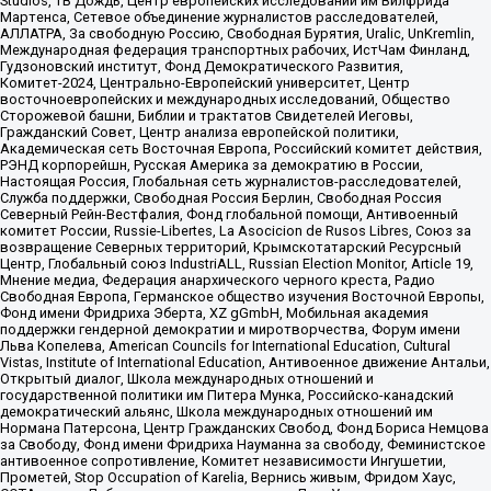
Studios, ТВ Дождь, Центр европейских исследований им Вилфрида
Мартенса, Сетевое объединение журналистов расследователей,
АЛЛАТРА, За свободную Россию, Свободная Бурятия, Uralic, UnKremlin,
Международная федерация транспортных рабочих, ИстЧам Финланд,
Гудзоновский институт, Фонд Демократического Развития,
Комитет-2024, Центрально-Европейский университет, Центр
восточноевропейских и международных исследований, Общество
Сторожевой башни, Библии и трактатов Свидетелей Иеговы,
Гражданский Совет, Центр анализа европейской политики,
Академическая сеть Восточная Европа, Российский комитет действия,
РЭНД корпорейшн, Русская Америка за демократию в России,
Настоящая Россия, Глобальная сеть журналистов-расследователей,
Служба поддержки, Свободная Россия Берлин, Свободная Россия
Северный Рейн-Вестфалия, Фонд глобальной помощи, Антивоенный
комитет России, Russie-Libertes, La Asocicion de Rusos Libres, Союз за
возвращение Северных территорий, Крымскотатарский Ресурсный
Центр, Глобальный союз IndustriALL, Russian Election Monitor, Article 19,
Мнение медиа, Федерация анархического черного креста, Радио
Свободная Европа, Германское общество изучения Восточной Европы,
Фонд имени Фридриха Эберта, XZ gGmbH, Мобильная академия
поддержки гендерной демократии и миротворчества, Форум имени
Льва Копелева, American Councils for International Education, Cultural
Vistas, Institute of International Education, Антивоенное движение Антальи,
Открытый диалог, Школа международных отношений и
государственной политики им Питера Мунка, Российско-канадский
демократический альянс, Школа международных отношений им
Нормана Патерсона, Центр Гражданских Свобод, Фонд Бориса Немцова
за Свободу, Фонд имени Фридриха Науманна за свободу, Феминистское
антивоенное сопротивление, Комитет независимости Ингушетии,
Прометей, Stop Occupation of Karelia, Вернись живым, Фридом Хаус,