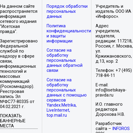
На данном сайте
Порядок обработки
Учредитель и
распространяется
персональных
издатель ООО ИА
информация
данных
«Инфорос».
сетевого издания
Политика
Адрес
"Исетская
конфиденциальности
учредителя,
правда".
и защиты
издателя,
Зарегистрировано
информации
редакции: 117218,
Федеральной
Россия, г. Москва,
Согласие на
службой по
ул.
обработку
надзору в сфере
Кржижановского,
персональных
связи,
д.13, кор. 2
данных обратной
информационных
связи
Телефон: +7 (495)
технологий и
718-84-11
массовых
Согласие на
коммуникаций
обработку
E-mail:
(Роскомнадзор).
персональных
info@isetskaya-
Реестровая
данных с помощью
pravda.ru
запись Эл
сервисов
№ФС77-80335 от
И.О. главного
Yandex.Metrika,
04.02.2021 г.
редактора
LiveInternet,
Дорохова Н.В.
top.mail.ru
ПОКАЗАТЬ
БАННЕРНЫЕ
Разработчик
МЕСТА
сайта –
INFOROS