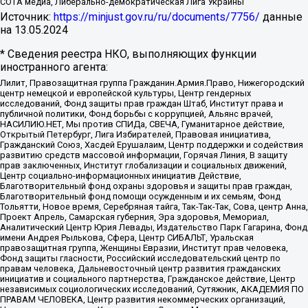
СОТА медиа, Либерально-демократическая Лига Украины
Источник:
https://minjust.gov.ru/ru/documents/7756/
данные
на
13.05.2024
* Сведения реестра НКО, выполняющих функции
иностранного агента:
Лилит, Правозащитная группа Гражданин.Армия.Право, Нижегородский
центр немецкой и европейской культуры, Центр гендерных
исследований, Фонд защиты прав граждан Штаб, Институт права и
публичной политики, Фонд борьбы с коррупцией, Альянс врачей,
НАСИЛИЮ.НЕТ, Мы против СПИДа, СВЕЧА, Гуманитарное действие,
Открытый Петербург, Лига Избирателей, Правовая инициатива,
Гражданский Союз, Хасдей Ерушалаим, Центр поддержки и содействия
развитию средств массовой информации, Горячая Линия, В защиту
прав заключенных, Институт глобализации и социальных движений,
Центр социально-информационных инициатив Действие,
Благотворительный фонд охраны здоровья и защиты прав граждан,
Благотворительный фонд помощи осужденным и их семьям, Фонд
Тольятти, Новое время, Серебряная тайга, Так-Так-Так, Сова, центр Анна,
Проект Апрель, Самарская губерния, Эра здоровья, Мемориал,
Аналитический Центр Юрия Левады, Издательство Парк Гагарина, Фонд
имени Андрея Рылькова, Сфера, Центр СИБАЛЬТ, Уральская
правозащитная группа, Женщины Евразии, Институт прав человека,
Фонд защиты гласности, Российский исследовательский центр по
правам человека, Дальневосточный центр развития гражданских
инициатив и социального партнерства, Гражданское действие, Центр
независимых социологических исследований, Сутяжник, АКАДЕМИЯ ПО
ПРАВАМ ЧЕЛОВЕКА, Центр развития некоммерческих организаций,