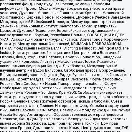
российский фонд, Фонд Будущее России, Компания свободы
информации, Проект Медиа, Международное партнерство за права
человека, Духовное Управление Евангельских Христиан Украинской
Христианской Церкви, Новое Поколение, Духовное Учебное Заведение
Международный Библейский Колледж, Международное христианское
движение, Всемирный Институт Саентологических Предприятий,
Церковь Духовной Технологии, Европейская сеть организаций по
наблюдению за выборами, Республика Польша, СВОБОДНЫЙ ИДЕЛЬ-
УРАЛ, Ассоциация развития журналистики, IStories fonds, Королевский
Институт Международных Отношений, КРИМСЬКА ПРАВОЗАХИСНА
ГРУПА, Фонд имени Генриха Бёлля, Stichting Bellingcat, Bellingcat Ltd, The
Insider, Институт правовой инициативы Центральной и Восточной
Европы, Фонд Открытой Эстонии, Calvert 22 Foundation, Канадский
украинский конгресс, Институт Макдональда-Лорье, Украинская
национальная федерация Канады, Декабристы, Международный
научный центр им Вудро Вильсона, Свободная пресса, Возрождение,
Всеукраинский духовный центр , Риддл, Русский антивоенный комитет в
Швеции, Проект Медуза, Фонд Андрея Сахарова, Форум свободной
России, Лига Свободных Наций, Transparеncy International, Форум
Свободных Народов ПостРоссии, Солидарность с гражданским
движением в России – Solidarus, КрымSOS, Свободный университет,
Институт государственного управления, Форум гражданского общества
Россия, Беллона, Союз жителей островов Тисима и Хабомаи, Съезд
народных депутатов, Гринпис Интернешнл, Фонд борьбы с коррупцией
Инк, Завет церквей TCCN, Агора, Всемирный фонд природы, BDR Novaja
Gazeta-Europe, Алтай проект, Образовательный дом прав человека
Чернигов, Фонд Дом Прав Человека, Белорусский дом прав человека
имени Бориса Звозскова, Дом прав человека Тбилиси, Дом прав
человека Ереван, Дом прав человека Крым, Центр дикого лосося, TVR