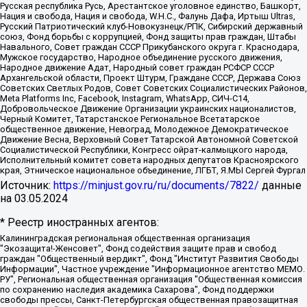
Русская республика Русь, Арестантское уголовное единство, Башкорт,
Нация и свобода, Нация и свобода, W.H.С., Фалунь Дафа, Иртыш Ultras,
Русский Патриотический клуб-Новокузнецк/РПК, Сибирский державный
союз, Фонд борьбы с коррупцией, Фонд защиты прав граждан, Штабы
Навального, Совет граждан СССР Прикубанского округа г. Краснодара,
Мужское государство, Народное объединение русского движения,
Народное движение Адат, Народный совет граждан РСФСР СССР
Архангельской области, Проект Штурм, Граждане СССР, Держава Союз
Советских Светлых Родов, Совет Советских Социалистических Районов,
Meta Platforms Inc, Facebook, Instagram, WhatsApp, СИЧ-С14,
Добровольческое Движение Организации украинских националистов,
Черный Комитет, Татарстанское Региональное Всетатарское
общественное движение, Невоград, Молодежное Демократическое
Движение Весна, Верховный Совет Татарской Автономной Советской
Социалистической Республики, Конгресс ойрат-калмыцкого народа,
Исполнительный комитет совета народных депутатов Красноярского
края, Этническое национальное объединение, ЛГБТ, Я.МЫ Сергей Фургал
Источник:
https://minjust.gov.ru/ru/documents/7822/
данные
на
03.05.2024
* Реестр иностранных агентов:
Калининградская региональная общественная организация "Экозащита!-Женсовет", Фонд содействия защите прав и свобод граждан "Общественный вердикт", Фонд "Институт Развития Свободы Информации", Частное учреждение "Информационное агентство МЕМО. РУ", Региональная общественная организация "Общественная комиссия по сохранению наследия академика Сахарова", Фонд поддержки свободы прессы, Санкт-Петербургская общественная правозащитная организация "Гражданский контроль", Межрегиональная общественная организация "Информационно-просветительский центр "Мемориал", Региональный Фонд "Центр Защиты Прав Средств Массовой Информации", с 05.12.2023 Фонд "Центр Защиты Прав Средств массовой информации", Региональная общественная благотворительная организация помощи беженцам и мигрантам "Гражданское содействие", Негосударственное образовательное учреждение дополнительного профессионального образования (повышение квалификации) специалистов "АКАДЕМИЯ ПО ПРАВАМ ЧЕЛОВЕКА", Свердловская региональная общественная организация "Сутяжник", Автономная некоммерческая организация "Центр независимых социологических исследований", Союз общественных объединений "Российский исследовательский центр по правам человека", Региональное общественное учреждение научно-информационный центр "МЕМОРИАЛ", Некоммерческая организация "Фонд защиты гласности", Автономная некоммерческая организация "Институт прав человека", Городская общественная организация "Екатеринбургское общество "МЕМОРИАЛ", Городская общественная организация "Рязанское историко-просветительское и правозащитное общество "Мемориал" (Рязанский Мемориал), Челябинский региональный орган общественной самодеятельности – женское общественное объединение "Женщины Евразии", Челябинский региональный орган общественной самодеятельности "Уральская правозащитная группа", Фонд содействия защите здоровья и социальной справедливости имени Андрея Рылькова, Автономная Некоммерческая Организация "Аналитический Центр Юрия Левады", Автономная некоммерческая организация социальной поддержки населения "Проект Апрель", Региональная общественная организация помощи женщинам и детям, находящимся в кризисной ситуации "Информационно-методический центр "Анна", Фонд содействия развитию массовых коммуникаций и правовому просвещению "Так-так-Так", Фонд содействия устойчивому развитию "Серебряная тайга", Свердловский региональный общественный фонд социальных проектов "Новое время", "Idel.Реалии", Кавказ.Реалии, Крым.Реалии, Телеканал Настоящее Время, Татаро-башкирская служба Радио Свобода (Azatliq Radiosi), Радио Свободная Европа/Радио Свобода (PCE/PC), "Сибирь.Реалии", "Фактограф", Благотворительный фонд помощи осужденным и их семьям, Автономная некоммерческая организация "Институт глобализации и социальных движений", Фонд "В защиту прав заключенных", Частное учреждение "Центр поддержки и содействия развитию средств массовой информации", Пензенский региональный общественный благотворительный фонд "Гражданский союз", "Север.Реалии", Некоммерческая организация Фонд "Правовая инициатива", Общество с ограниченной ответственностью "Радио Свободная Европа/Радио Свобода", Чешское информационное агентство "MEDIUM-ORIENT", Красноярская региональная общественная организация "Мы против СПИДа", Камалягин Денис Николаевич, Маркелов Сергей Евгеньевич, Пономарев Лев Александрович, Савицкая Людмила Алексеевна, Автономная некоммерческая организация "Центр по работе с проблемой насилия "НАСИЛИЮ.НЕТ", Межрегиональный профессиональный союз работников здравоохранения "Альянс врачей", Юридическое лицо, зарегистрированное в Латвийской Республике, SIA "Medusa Project" (регистрационный номер 40103797863, дата регистрации 10.06.2014), Некоммерческая организация "Фонд по борьбе с коррупцией", Автономная некоммерческая организация "Институт права и публичной политики", Баданин Роман Сергеевич, Гликин Максим Александрович, Железнова Мария Михайловна, Лукьянова Юлия Сергеевна, Маетная Елизавета Витальевна, Маняхин Петр Борисович, Чуракова Ольга Владимировна, Ярош Юлия Петровна, Юридическое лицо "The Insider SIA", зарегистрированное в Риге, Латвийская Республика (дата регистрации 26.06.2015), являющееся администратором доменного имени интернет-издания "The Insider SIA", https://theins.ru, Постернак Алексей Евгеньевич, Рубин Михаил Аркадьевич, Анин Роман Александрович, Юридическое лицо Istories fonds, зарегистрированное в Латвийской Республике (регистрационный номер 50008295751, дата регистрации 24.02.2020), Великовский Дмитрий Александрович, Долинина Ирина Николаевна, Мароховская Алеся Алексеевна, Шлейнов Роман Юрьевич, Шмагун Олеся Валентиновна, Общество с ограниченной ответственностью "Альтаир 2021", Общество с ограниченной ответственностью "Вега 2021", Общество с ограниченной ответственностью "Главный редактор 2021", Общество с ограниченной ответственностью "Ромашки монолит", Важенков Артем Валерьевич, Ивановская областная общественная организация "Центр гендерных исследований", Гурман Юрий Альбертович, Медиапроект "ОВД-Инфо", Егоров Владимир Владимирович, Жилинский Владимир Александрович, Общество с ограниченной ответственностью "ЗП", Иванова София Юрьевна, Карезина Инна Павловна, Кильтау Екатерина Викторовна, Петров Алексей Викторович, Пискунов Сергей Евгеньевич, Смирнов Сергей Сергеевич, Тихонов Михаил Сергеевич, Общество с ограниченной ответственностью "ЖУРНАЛИСТ-ИНОСТРАННЫЙ АГЕНТ", Арапова Галина Юрьевна, Вольтская Татьяна Анатольевна, Американская компания "Mason G.E.S. Anonymous Foundation" (США), являющаяся владельцем интернет-издания https://mnews.world/, Компания "Stichting Bellingcat", зарегистрированная в Нидерландах (дата регистрации 11.07.2018), Захаров Андрей Вячеславович, Клепиковская Екатерина Дмитриевна, Общество с ограниченной ответственностью "МЕМО", Перл Роман Александрович, Симонов Евгений Алексеевич, Соловьева Елена Анатольевна, Сотников Даниил Владимирович, Сурначева Елизавета Дмитриевна, Автономная некоммерческая организация по защите прав человека и информированию населения "Якутия – Наше Мнение", Общество с ограниченной ответственностью "Москоу диджитал медиа", с 26.01.2023 Общество с ограниченной ответственностью "Чайка Белые сады", Ветошкина Валерия Валерьевна, Заговора Максим Александрович, Межрегиональное общественное движение "Российская ЛГБТ - сеть", Оленичев Максим Владимирович, Павлов Иван Юрьевич, Скворцова Елена Сергеевна, Общество с ограниченной ответственностью "Как бы инагент", Кочетков Игорь Викторович, Общество с ограниченной ответственностью "Честные выборы", Еланчик Олег Александрович, Общество с ограниченной ответственностью "Нобелевский призыв", Гималова Регина Эмилевна, Григорьев Андрей Валерьевич, Григорьева Алина Александровна, Ассоциация по содействию защите прав призывников, альтернативнослужащих и военнослужащих "Правозащитная группа "Гражданин.Армия.Право", Хисамова Регина Фаритовна, Автономная некоммерческая организация по реализации социально-правовых программ "Лилит", Дальневосточное общественное движение "Маяк", Санкт-Петербургская ЛГБТ-инициативная группа "Выход", Инициативная группа ЛГБТ+ "Реверс", Алексеев Андрей Викторович, Бекбулатова Таисия Львовна, Беляев Иван Михайлович, Владыкина Елена Сергеевна, Гельман Марат Александрович, Никульшина Вероника Юрьевна, Толоконникова Надежда Андреевна, Шендерович Виктор Анатольевич, Общество с ограниченной ответственностью "Данное сообщение", Общество с ограниченной ответственностью Издательский дом "Новая глава", Айнбиндер Александра Александровна, Московский комьюнити-центр для ЛГБТ+инициатив, Благотворительный фонд развития филантропии, Deutsche Welle (Германия, Kurt-Schumacher-Strasse 3, 53113 Bonn), Борзунова Мария Михайловна, Воробьев Виктор Викторович, Голубева Анна Львовна, Константинова Алла Михайловна, Малкова Ирина Владимировна, Мурадов Мурад Абдулгалимович, Осетинская Елизавета Николаевна, Понасенков Евгений Николаевич, Ганапольский Матвей Юрьевич, Киселев Евгений Алексеевич, Борухович Ирина Григорьевна, Дремин Иван Тимофеевич, Дубровский Дмитрий Викторович, Красноярская региональная общественная организация поддержки и развития альтернативных образовательных технологий и межкультурных коммуникаций "ИНТЕРРА", Маяковская Екатерина Алексеевна, Фейгин Марк Захарович, Филимонов Андрей Викторович, Дзугкоева Регина Николаевна, Доброхотов Роман Александрович, Дудь Юрий Александрович, Елкин Сергей Владимирович, Кругликов Кирилл Игоревич, Сабунаева Мария Леонидовна, Семенов Алексей Владимирович, Шаинян Карен Багратович, Шульман Екатерина Михайловна, Асафьев Артур Валерьевич, Вахштайн Виктор Семенович, Венедиктов Алексей Алексеевич, Лушникова Екатерина Евгеньевна, Волков Леонид Михайлович, Невзоров Александр Глебович, Пархоменко Сергей Борисович, Сироткин Ярослав Николаевич, Кара-Мурза Владимир Владимирович, Баранова Наталья Владимировна, Гозман Леонид Яковлевич, Кагарлицкий Борис Юльевич, Климарев Михаил Валерьевич, Милов Владимир Станиславович, Автономная некоммерческая организация Краснодарский центр современного искусства "Типография", Моргенштерн Алишер Тагирович, Соболь Любовь Эдуардовна, Общество с ограниченной ответственностью "ЛИЗА НОРМ", Каспаров Гарри Кимович, Ходорковский Михаил Борисович, Общество с ограниченной ответственностью "Апрельские тезисы", Данилович Ирина Брониславовна, Кашин Олег Владимирович, Петров Николай Владимирович, Пивоваров Алексей Владимирович, Соколов Михаил Владимирович, Цветкова Юлия Владимировна, Чичваркин Евгений Александрович, Комитет против пыток/Команда против пыток, Общество с ограниченной ответственностью "Первый научный", Общество с ограниченной ответственностью "Вертолет и ко", Белоцерковская Вероника Борисовна, Кац Максим Евгеньевич, Лазарева Татьяна Юрьевна, Шаведдинов Руслан Табризович, Яшин Илья Валерьевич, Общество с ограниченной ответственностью "Иноагент ААВ", Алешковский Дмитрий Петрович, Альбац Евгения Марковна, Быков Дмитрий Львович, Галямина Юлия Евгеньевна, Лойко Сергей Леонидович, Мартынов Кирилл Константинович, Медведев Сергей Александрович, Крашенинников Федор Геннадиевич, Гордеева Катерина Вл