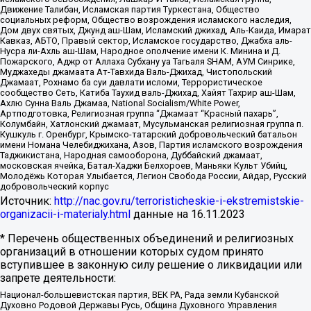
Движение Талибан, Исламская партия Туркестана, Общество
социальных реформ, Общество возрождения исламского наследия,
Дом двух святых, Джунд аш-Шам, Исламский джихад, Аль-Каида, Имарат
Кавказ, АБТО, Правый сектор, Исламское государство, Джабха аль-
Нусра ли-Ахль аш-Шам, Народное ополчение имени К. Минина и Д.
Пожарского, Аджр от Аллаха Субхану уа Тагьаля SHAM, АУМ Синрике,
Муджахеды джамаата Ат-Тавхида Валь-Джихад, Чистопольский
Джамаат, Рохнамо ба суи давлати исломи, Террористическое
сообщество Сеть, Катиба Таухид валь-Джихад, Хайят Тахрир аш-Шам,
Ахлю Сунна Валь Джамаа, National Socialism/White Power,
Артподготовка, Религиозная группа “Джамаат “Красный пахарь”,
Колумбайн, Хатлонский джамаат, Мусульманская религиозная группа п.
Кушкуль г. Оренбург, Крымско-татарский добровольческий батальон
имени Номана Челебиджихана, Азов, Партия исламского возрождения
Таджикистана, Народная самооборона, Дуббайский джамаат,
московская ячейка, Батал-Хаджи Белхороев, Маньяки Культ Убийц,
Молодёжь Которая Улыбается, Легион Свобода России, Айдар, Русский
добровольческий корпус
Источник:
http://nac.gov.ru/terroristicheskie-i-ekstremistskie-
organizacii-i-materialy.html
данные на
16.11.2023
* Перечень общественных объединений и религиозных
организаций в отношении которых судом принято
вступившее в законную силу решение о ликвидации или
запрете деятельности:
Национал-большевистская партия, ВЕК РА, Рада земли Кубанской
Духовно Родовой Державы Русь, Община Духовного Управления