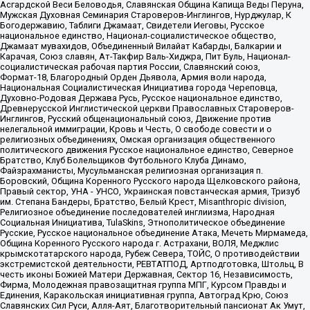
Асгардской Веси Беловодья, Славянская Община Капища Веды Перуна,
Мужская Духовная Семинария Староверов-Инглингов, Нурджулар, К
Богодержавию, Таблиги Джамаат, Свидетели Иеговы, Русское
национальное единство, Национал-социалистическое общество,
Джамаат мувахидов, Объединенный Вилайат Кабарды, Балкарии и
Карачая, Союз славян, Ат-Такфир Валь-Хиджра, Пит Буль, Национал-
социалистическая рабочая партия России, Славянский союз,
Формат-18, Благородный Орден Дьявола, Армия воли народа,
Национальная Социалистическая Инициатива города Череповца,
Духовно-Родовая Держава Русь, Русское национальное единство,
Древнерусской Инглистической церкви Православных Староверов-
Инглингов, Русский общенациональный союз, Движение против
нелегальной иммиграции, Кровь и Честь, О свободе совести и о
религиозных объединениях, Омская организация общественного
политического движения Русское национальное единство, Северное
Братство, Клуб Болельщиков Футбольного Клуба Динамо,
Файзрахманисты, Мусульманская религиозная организация п.
Боровский, Община Коренного Русского народа Щелковского района,
Правый сектор, УНА - УНСО, Украинская повстанческая армия, Тризуб
им. Степана Бандеры, Братство, Белый Крест, Misanthropic division,
Религиозное объединение последователей инглиизма, Народная
Социальная Инициатива, TulaSkins, Этнополитическое объединение
Русские, Русское национальное объединение Атака, Мечеть Мирмамеда,
Община Коренного Русского народа г. Астрахани, ВОЛЯ, Меджлис
крымскотатарского народа, Рубеж Севера, ТОЙС, О противодействии
экстремистской деятельности, РЕВТАТПОД, Артподготовка, Штольц, В
честь иконы Божией Матери Державная, Сектор 16, Независимость,
Фирма, Молодежная правозащитная группа МПГ, Курсом Правды и
Единения, Каракольская инициативная группа, Автоград Крю, Союз
Славянских Сил Руси, Алля-Аят, Благотворительный пансионат Ак Умут,