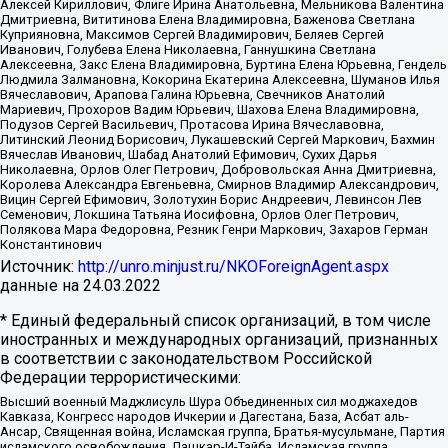
Алексей Кириллович, Флиге Ирина Анатольевна, Мельникова Валентина
Дмитриевна, Вититинова Елена Владимировна, Баженова Светлана
Куприяновна, Максимов Сергей Владимирович, Беляев Сергей
Иванович, Голубева Елена Николаевна, Ганнушкина Светлана
Алексеевна, Закс Елена Владимировна, Буртина Елена Юрьевна, Гендель
Людмила Залмановна, Кокорина Екатерина Алексеевна, Шуманов Илья
Вячеславович, Арапова Галина Юрьевна, Свечников Анатолий
Мариевич, Прохоров Вадим Юрьевич, Шахова Елена Владимировна,
Подузов Сергей Васильевич, Протасова Ирина Вячеславовна,
Литинский Леонид Борисович, Лукашевский Сергей Маркович, Бахмин
Вячеслав Иванович, Шабад Анатолий Ефимович, Сухих Дарья
Николаевна, Орлов Олег Петрович, Добровольская Анна Дмитриевна,
Королева Александра Евгеньевна, Смирнов Владимир Александрович,
Вицин Сергей Ефимович, Золотухин Борис Андреевич, Левинсон Лев
Семенович, Локшина Татьяна Иосифовна, Орлов Олег Петрович,
Полякова Мара Федоровна, Резник Генри Маркович, Захаров Герман
Константинович
Источник:
http://unro.minjust.ru/NKOForeignAgent.aspx
данные на
24.03.2022
* Единый федеральный список организаций, в том числе
иностранных и международных организаций, признанных
в соответствии с законодательством Российской
Федерации террористическими:
Высший военный Маджлисуль Шура Объединенных сил моджахедов
Кавказа, Конгресс народов Ичкерии и Дагестана, База, Асбат аль-
Ансар, Священная война, Исламская группа, Братья-мусульмане, Партия
исламского освобождения, Лашкар-И-Тайба, Исламская группа,