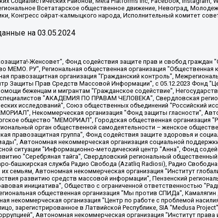
х Социалистических Районов, Meta Platforms Inc, Facebook, Instagram
Региональное Всетатарское общественное движение, Невоград, Молоде
ки, Конгресс ойрат-калмыцкого народа, Исполнительный комитет сове
анные на
03.05.2024
 "Мы против СПИДа", Камалягин Денис Николаевич, Маркелов Сергей Евгеньевич, Пономарев Лев Александрович, Савицкая Людмила Алексеевна, Автономная некоммерческая организация "Центр по работе с проблемой насилия "НАСИЛИЮ.НЕТ", Межрегиональный профессиональный союз работников здравоохранения "Альянс врачей", Юридическое лицо, зарегистрированное в Латвийской Республике, SIA "Medusa Project" (регистрационный номер 40103797863, дата регистрации 10.06.2014), Некоммерческая организация "Фонд по борьбе с коррупцией", Автономная некоммерческая организация "Институт права и публичной политики", Баданин Роман Сергеевич, Гликин Максим Александрович, Железнова Мария Михайловна, Лукьянова Юлия Сергеевна, Маетная Елизавета Витальевна, Маняхин Петр Борисович, Чуракова Ольга Владимировна, Ярош Юлия Петровна, Юридическое лицо "The Insider SIA", зарегистрированное в Риге, Латвийская Республика (дата регистрации 26.06.2015), являющееся администратором доменного имени интернет-издания "The Insider SIA", https://theins.ru, Постернак Алексей Евгеньевич, Рубин Михаил Аркадьевич, Анин Роман Александрович, Юридическое лицо Istories fonds, зарегистрированное в Латвийской Республике (регистрационный номер 50008295751, дата регистрации 24.02.2020), Великовский Дмитрий Александрович, Долинина Ирина Николаевна, Мароховская Алеся Алексеевна, Шлейнов Роман Юрьевич, Шмагун Олеся Валентиновна, Общество с ограниченной ответственностью "Альтаир 2021", Общество с ограниченной ответственностью "Вега 2021", Общество с ограниченной ответственностью "Главный редактор 2021", Общество с ограниченной ответственностью "Ромашки монолит", Важенков Артем Валерьевич, Ивановская областная общественная организация "Центр гендерных исследований", Гурман Юрий Альбертович, Медиапроект "ОВД-Инфо", Егоров Владимир Владимирович, Жилинский Владимир Александрович, Общество с ограниченной ответственностью "ЗП", Иванова София Юрьевна, Карезина Инна Павловна, Кильтау Екатерина Викторовна, Петров Алексей Викторович, Пискунов Сергей Евгеньевич, Смирнов Сергей Сергеевич, Тихонов Михаил Сергеевич, Общество с ограниченной ответственностью "ЖУРНАЛИСТ-ИНОСТРАННЫЙ АГЕНТ", Арапова Галина Юрьевна, Вольтская Татьяна Анатольевна, Американская компания "Mason G.E.S. Anonymous Foundation" (США), являющаяся владельцем интернет-издания https://mnews.world/, Компания "Stichting Bellingcat", зарегистрированная в Нидерландах (дата регистрации 11.07.2018), Захаров Андрей Вячеславович, Клепиковская Екатерина Дмитриевна, Общество с ограниченной ответственностью "МЕМО", Перл Роман Александрович, Симонов Евгений Алексеевич, Соловьева Елена Анатольевна, Сотников Даниил Владимирович, Сурначева Елизавета Дмитриевна, Автономная некоммерческая организация по защите прав человека и информированию населения "Якутия – Наше Мнение", Общество с ограниченной ответственностью "Москоу диджитал медиа", с 26.01.2023 Общество с ограниченной ответственностью "Чайка Белые сады", Ветошкина Валерия Валерьевна, Заговора Максим Александрович, Межрегиональное общественное движение "Российская ЛГБТ - сеть", Оленичев Максим Владимирович, Павлов Иван Юрьевич, Скворцова Елена Сергеевна, Общество с ограниченной ответственностью "Как бы инагент", Кочетков Игорь Викторович, Общество с ограниченной ответственностью "Честные выборы", Еланчик Олег Александрович, Общество с ограниченной ответственностью "Нобелевский призыв", Гималова Регина Эмилевна, Григорьев Андрей Валерьевич, Григорьева Алина Александровна, Ассоциация по содействию защите прав призывников, альтернативнослужащих и военнослужащих "Правозащитная группа "Гражданин.Армия.Право", Хисамова Регина Фаритовна, Автономная некоммерческая организация по реализации социально-правовых программ "Лилит"