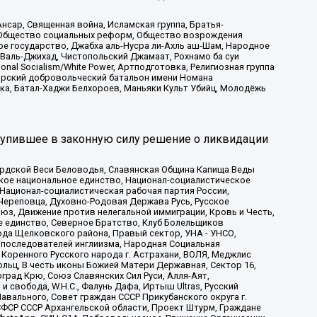
сар, Священная война, Исламская группа, Братья-
а, Общество социальных реформ, Общество возрождения
ое государство, Джабха аль-Нусра ли-Ахль аш-Шам, Народное
 Валь-Джихад, Чистопольский Джамаат, Рохнамо ба суи
nal Socialism/White Power, Артподготовка, Религиозная группа
атарский добровольческий батальон имени Номана
ка, Батал-Хаджи Белхороев, Маньяки Культ Убийц, Молодёжь
тупившее в законную силу решение о ликвидации
ардской Веси Беловодья, Славянская Община Капища Веды
ское национальное единство, Национал-социалистическое
 Национал-социалистическая рабочая партия России,
Череповца, Духовно-Родовая Держава Русь, Русское
з, Движение против нелегальной иммиграции, Кровь и Честь,
е единство, Северное Братство, Клуб Болельщиков
ода Щелковского района, Правый сектор, УНА - УНСО,
ие последователей инглиизма, Народная Социальная
 Коренного Русского народа г. Астрахани, ВОЛЯ, Меджлис
льц, В честь иконы Божией Матери Державная, Сектор 16,
рад Крю, Союз Славянских Сил Руси, Алля-Аят,
 свобода, W.H.С., Фалунь Дафа, Иртыш Ultras, Русский
вального, Совет граждан СССР Прикубанского округа г.
ФСР СССР Архангельской области, Проект Штурм, Граждане