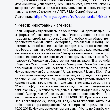
СССР, Держава Союз Советских Светлых Родов, Совет Советски
украинских националистов, Черный Комитет, Татарстанское 
Татарской Автономной Советской Социалистической Республи
национальное объединение, ЛГБТ, Я.МЫ Сергей Фургал
Источник:
https://minjust.gov.ru/ru/documents/7822/
д
* Реестр иностранных агентов:
Калининградская региональная общественная организация "Экозащита!-Женсовет", Фонд содействия защите прав и свобод граждан "Общественный вердикт", Фонд "Институт Развития Свободы Информации", Частное учреждение "Информационное агентство МЕМО. РУ", Региональная общественная организация "Общественная комиссия по сохранению наследия академика Сахарова", Фонд поддержки свободы прессы, Санкт-Петербургская общественная правозащитная организация "Гражданский контроль", Межрегиональная общественная организация "Информационно-просветительский центр "Мемориал", Региональный Фонд "Центр Защиты Прав Средств Массовой Информации", с 05.12.2023 Фонд "Центр Защиты Прав Средств массовой информации", Региональная общественная благотворительная организация помощи беженцам и мигрантам "Гражданское содействие", Негосударственное образовательное учреждение дополнительного профессионального образования (повышение квалификации) специалистов "АКАДЕМИЯ ПО ПРАВАМ ЧЕЛОВЕКА", Свердловская региональная общественная организация "Сутяжник", Автономная некоммерческая организация "Центр независимых социологических исследований", Союз общественных объединений "Российский исследовательский центр по правам человека", Региональное общественное учреждение научно-информационный центр "МЕМОРИАЛ", Некоммерческая организация "Фонд защиты гласности", Автономная некоммерческая организация "Институт прав человека", Городская общественная организация "Екатеринбургское общество "МЕМОРИАЛ", Городская общественная организация "Рязанское историко-просветительское и правозащитное общество "Мемориал" (Рязанский Мемориал), Челябинский региональный орган общественной самодеятельности – женское общественное объединение "Женщины Евразии", Челябинский региональный орган общественной самодеятельности "Уральская правозащитная группа", Фонд содействия защите здоровья и социальной справедливости имени Андрея Рылькова, Автономная Некоммерческая Организация "Аналитический Центр Юрия Левады", Автономная некоммерческая организация социальной поддержки населения "Проект Апрель", Региональная общественная организация помощи женщинам и детям, находящимся в кризисной ситуации "Информационно-методический центр "Анна", Фонд содействия развитию массовых коммуникаций и правовому просвещению "Так-так-Так", Фонд содействия устойчивому развитию "Серебряная тайга", Свердловский региональный общественный фонд социальных проектов "Новое время", "Idel.Реалии", Кавказ.Реалии, Крым.Реалии, Телеканал Настоящее Время, Татаро-башкирская служба Радио Свобода (Azatliq Radiosi), Радио Свободная Европа/Радио Свобода (PCE/PC), "Сибирь.Реалии", "Фактограф", Благотворительный фонд помощи осужденным и их семьям, Автономная некоммерческая организация "Институт глобализации и социальных движений", Фонд "В защиту прав заключенных", Частное учреждение "Центр поддержки и содействия развитию средств массовой информации", Пензенский региональный общественный благотворительный фонд "Гражданский союз", "Север.Реалии", Некоммерческая организация Фонд "Правовая инициатива", Общество с ограниченной ответственностью "Радио Свободная Европа/Радио Свобода", Чешское информационное агентство "MEDIUM-ORIENT", Красноярская региональная общественная организация