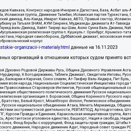
в Кавказа, Конгресс народов Ичкерии и Дагестана, База, Асбат аль-Ан
ба, Исламская группа, Движение Талибан, Исламская партия Туркестан
ский джихад, Аль-Каида, Имарат Кавказ, АБТО, Правый сектор, Исламск
Субхану уа Тагьаля SHAM, АУМ Синрике, Муджахеды джамаата Ат-Тавхида
ухид валь-Джихад, Хайят Тахрир аш-Шам, Ахлю Сунна Валь Джамаа, Natio
Мусульманская религиозная группа п. Кушкуль г. Оренбург, Крымско-т
кистана, Народная самооборона, Дуббайский джамаат, московская ячей
добровольческий корпус
istskie-organizacii-i-materialy.html
данные на
16.11.2023
зных организаций в отношении которых судом принято вс
ской Духовно Родовой Державы Русь, Община Духовного Управления Асг
Нурджулар, К Богодержавию, Таблиги Джамаат, Свидетели Иеговы, Рус
, Балкарии и Карачая, Союз славян, Ат-Такфир Валь-Хиджра, Пит Буль,
рмия воли народа, Национальная Социалистическая Инициатива города 
ви Православных Староверов-Инглингов, Русский общенациональный сою
ганизация общественного политического движения Русское национально
елигиозная организация п. Боровский, Община Коренного Русского нар
 Братство, Белый Крест, Misanthropic division, Религиозное объединен
е, Русское национальное объединение Атака, Мечеть Мирмамеда, Община
йствии экстремистской деятельности, РЕВТАТПОД, Артподготовка, Што
, Курсом Правды и Единения, Каракольская инициативная группа, Автог
ь, Арестантское уголовное единство, Башкорт, Нация и свобода, Нация и
союз, Фонд борьбы с коррупцией, Фонд защиты прав граждан, Штабы На
сского движения, Народное движение Адат, Народный совет граждан РС