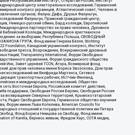
ый Республиканский Институт, Открытая Россия, Институт
ждународный центр электоральных исследований, Германский
мирный конгресс украинцев, Атлантический совет, Человек в
звлечения органов, Фалунь Дафа, Друзья Фалуньгун,
еследований Фалуньгун, Пражский гражданский центр,
цев, Немецко-русский обмен, Бард колледж, Европейский
Международное партнерство за права человека, Духовное
ый Библейский Колледж, Международное христианское
аблюдению за выборами, Республика Польша, СВОБОДНЫЙ
АХИСНА ГРУПА, Фонд имени Генриха Бёлля, Stichting
t 22 Foundation, Канадский украинский конгресс, Институт
вободная пресса, Возрождение, Всеукраинский духовный
х Наций, Transparеncy International, Форум Свободных
ударственного управления, Форум гражданского общества
ией Инк, Завет церквей TCCN, Агора, Всемирный фонд
сский дом прав человека имени Бориса Звозскова, Дом прав
ских исследований им Вилфрида Мартенса, Сетевое
едерация транспортных рабочих, ИстЧам Финланд,
ропейских и международных исследований, Общество
я сеть Восточная Европа, Российский комитет действия,
жба поддержки, Свободная Россия Берлин, Свободная Россия
оюз за возвращение Северных территорий, Крымскотатарский
 креста, Радио Свободная Европа, Германское общество изучения
 Форум имени Льва Копелева, American Councils for
международных отношений и государственной политики им Питера
Свобод, Фонд Бориса Немцова за Свободу, Фонд имени
ion of Karelia, Вернись живым, Фридом Хаус, СОТА медиа,