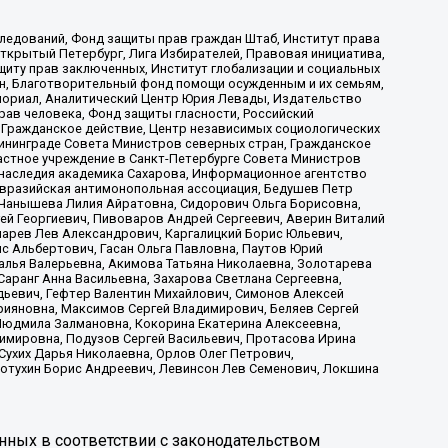
ледований, Фонд защиты прав граждан Штаб, Институт права
Открытый Петербург, Лига Избирателей, Правовая инициатива,
иту прав заключенных, Институт глобализации и социальных
н, Благотворительный фонд помощи осужденным и их семьям,
Мемориал, Аналитический Центр Юрия Левады, Издательство
рав человека, Фонд защиты гласности, Российский
 Гражданское действие, Центр независимых социологических
ининграде Совета Министров северных стран, Гражданское
астное учреждение в Санкт-Петербурге Совета Министров
 наследия академика Сахарова, Информационное агентство
Евразийская антимонопольная ассоциация, Бедушев Петр
 Чанышева Лилия Айратовна, Сидорович Ольга Борисовна,
гей Георгиевич, Пивоваров Андрей Сергеевич, Аверин Виталий
марев Лев Александрович, Каргалицкий Борис Юльевич,
с Альбертович, Гасан Ольга Павловна, Паутов Юрий
алья Валерьевна, Акимова Татьяна Николаевна, Золотарева
аранг Анна Васильевна, Захарова Светлана Сергеевна,
дьевич, Гефтер Валентин Михайлович, Симонов Алексей
рияновна, Максимов Сергей Владимирович, Беляев Сергей
 Людмила Залмановна, Кокорина Екатерина Алексеевна,
имировна, Подузов Сергей Васильевич, Протасова Ирина
Сухих Дарья Николаевна, Орлов Олег Петрович,
отухин Борис Андреевич, Левинсон Лев Семенович, Локшина
нных в соответствии с законодательством