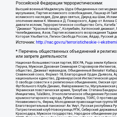
Российской Федерации террористическими:
Высший военный Маджлисуль Шура Объединенных сил моджахедо
мусульмане, Партия исламского освобождения, Лашкар-И-Тай
исламского наследия, Дом двух святых, Джунд аш-Шам, Ислам
ополчение имени К. Минина и Д. Пожарского, Аджр от Аллаха 
давлати исломи, Террористическое сообщество Сеть, Катиба Та
“Джамаат “Красный пахарь”, Колумбайн, Хатлонский джамаат, 
Челебиджихана, Азов, Партия исламского возрождения Таджи
Которая Улыбается, Легион Свобода России, Айдар, Русский 
Источник:
http://nac.gov.ru/terroristicheskie-i-ekstrem
* Перечень общественных объединений и религио
или запрете деятельности:
Национал-большевистская партия, ВЕК РА, Рада земли Кубан
Перуна, Мужская Духовная Семинария Староверов-Инглингов, 
общество, Джамаат мувахидов, Объединенный Вилайат Кабарды
Славянский союз, Формат-18, Благородный Орден Дьявола, А
национальное единство, Древнерусской Инглистической церк
О свободе совести и о религиозных объединениях, Омская ор
Футбольного Клуба Динамо, Файзрахманисты, Мусульманская р
Украинская повстанческая армия, Тризуб им. Степана Бандеры,
Инициатива, TulaSkins, Этнополитическое объединение Русски
крымскотатарского народа, Рубеж Севера, ТОЙС, О противоде
Независимость, Фирма, Молодежная правозащитная группа МПГ
Благотворительный пансионат Ак Умут, Русская республика Рус
Патриотический клуб-Новокузнецк/РПК, Сибирский державный 
Краснодара, Мужское государство, Народное объединение ру