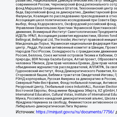
развитию, Национальный Демократический Институт Междуна
современной России, Черноморский фонд регионального сот
фонд Маршалла Соединенных Штатов, Тихоокеанский центр за
беде, Европейский фонд за демократию, Джеймстаунский фонд
Фалуньгун, Коалиция по расследованию преследования в отно
Ассоциация школ политических исследований при Совете Евр
выбор, Фонд Ходорковского, Оксфордский российский фонд, 
Управление Евангельских Христиан Украинской Христианской
движение, Всемирный Институт Саентологических Предприяти
ИДЕЛЬ-УРАЛ, Ассоциация развития журналистики, IStories fo
Bellingcat, Bellingcat Ltd, The Insider, Институт правовой ин
Макдональда-Лорье, Украинская национальная федерация Кан
центр , Риддл, Русский антивоенный комитет в Швеции, Проект
Народов ПостРоссии, Солидарность с гражданским движением 
Россия, Беллона, Союз жителей островов Тисима и Хабомаи, 
природы, BDR Novaja Gazeta-Europe, Алтай проект, Образова
человека Тбилиси, Дом прав человека Ереван, Дом прав челов
объединение журналистов расследователей, АЛЛАТРА, За своб
Гудзоновский институт, Фонд Демократического Развития, К
Сторожевой башни, Библии и трактатов Свидетелей Иеговы, Г
РЭНД корпорейшн, Русская Америка за демократию в России, 
Северный Рейн-Вестфалия, Фонд глобальной помощи, Антивоенн
Ресурсный Центр, Глобальный союз IndustriALL, Russian Electi
Восточной Европы, Фонд имени Фридриха Эберта, XZ gGmbH, М
International Education, Cultural Vistas, Institute of Intern
Мунка, Российско-канадский демократический альянс, Школа
Фридриха Науманна за свободу, Феминистское антивоенное соп
Либерально-демократическая Лига Украины
Источник:
https://minjust.gov.ru/ru/documents/7756/
д