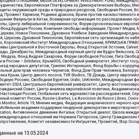
родных Отношений, MEDIA DEVELOPMENT INVESTMENT FUND, Международн
рудничества, Европейская Платформа за Демократические Выборы, Ме
щиты окружающей среды и природных ресурсов, Свободная Россия, Все
, Прожект Хармони, Родники дракона, Врачи против насильственного и
шении Фалуньгун в Китае, Всемирная организация по расследованию пр
опы, Центр либеральной современности, Форум русскоязычных европей
Фонд Будущее России, Компания свободы информации, Проект Медиа, 
 Церкви, Новое Поколение, Духовное Учебное Заведение Международн
й, Церковь Духовной Технологии, Европейская сеть организаций по н
nds, Королевский Институт Международных Отношений, КРИМСЬКА ПРАВОЗ
ициативы Центральной и Восточной Европы, Фонд Открытой Эстонии, Calver
ады, Декабристы, Международный научный центр им Вудро Вильсона, С
 Медуза, Фонд Андрея Сахарова, Форум свободной России, Лига Свободны
в России – Solidarus, КрымSOS, Свободный университет, Институт гос
Съезд народных депутатов, Гринпис Интернешнл, Фонд борьбы с коррупц
тельный дом прав человека Чернигов, Фонд Дом Прав Человека, Белору
ека Крым, Центр дикого лосося, TVR Studios, ТВ Дождь, Центр европей
одную Россию, Свободная Бурятия, Uralic, UnKremlin, Международная ф
омитет-2024, Центрально-Европейский университет, Центр восточноев
ражданский Совет, Центр анализа европейской политики, Академическа
Настоящая Россия, Глобальная сеть журналистов-расследователей, Слу
ый комитет России, Russie-Libertes, La Asocicion de Rusos Libres, С
on Monitor, Article 19, Мнение медиа, Федерация анархического черного
обильная академия поддержки гендерной демократии и миротворчества,
ational Education, Антивоенное движение Антальи, Открытый диалог, Школа 
 международных отношений им Нормана Патерсона, Центр Гражданских 
ротивление, Комитет независимости Ингушетии, Прометей, Stop Occupat
анные на
13.05.2024