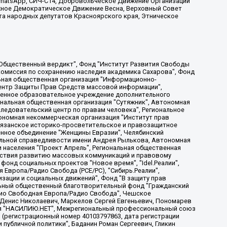
, WhatsApp, СИЧ-С14, Добровольческое Движение Организации
жное Демократическое Движение Весна, Верховный Совет
та народных депутатов Красноярского края, Этническое
, Дальневосточное общественное движение "Маяк", Санкт-Петербургская ЛГБТ-инициативная группа "Выход", Инициативная группа ЛГБТ+ "Реверс", Алексеев Андрей Викторович, Бекбулатова Таисия Львовна, Беляев Иван Михайлович, Владыкина Елена Сергеевна, Гельман Марат Александрович, Никульшина Вероника Юрьевна, Толоконникова Надежда Андреевна, Шендерович Виктор Анатольевич, Общество с ограниченной ответственностью "Данное сообщение", Общество с ограниченной ответственностью Издательский дом "Новая глава", Айнбиндер Александра Александровна, Московский комьюнити-центр для ЛГБТ+инициатив, Благотворительный фонд развития филантропии, Deutsche Welle (Германия, Kurt-Schumacher-Strasse 3, 53113 Bonn), Борзунова Мария Михайловна, Воробьев Виктор Викторович, Голубева Анна Львовна, Константинова Алла Михайловна, Малкова Ирина Владимировна, Мурадов Мурад Абдулгалимович, Осетинская Елизавета Николаевна, Понасенков Евгений Николаевич, Ганапольский Матвей Юрьевич, Киселев Евгений Алексеевич, Борухович Ирина Григорьевна, Дремин Иван Тимофеевич, Дубровский Дмитрий Викторович, Красноярская региональная общественная организация поддержки и развития альтернативных образовательных технологий и межкультурных коммуникаций "ИНТЕРРА", Маяковская Екатерина Алексеевна, Фейгин Марк Захарович, Филимонов Андрей Викторович, Дзугкоева Регина Николаевна, Доброхотов Роман Александрович, Дудь Юрий Александрович, Елкин Сергей Владимирович, Кругликов Кирилл Игоревич, Сабунаева Мария Леонидовна, Семенов Алексей Владимирович, Шаинян Карен Багратович, Шульман Екатерина Михайловна, Асафьев Артур Валерьевич, Вахштайн Виктор Семенович, Венедиктов Алексей Алексеевич, Лушникова Екатерина Евгеньевна, Волков Леонид Михайлович, Невзоров Александр Глебович, Пархоменко Сергей Борисович, Сироткин Ярослав Николаевич, Кара-Мурза Владимир Владимирович, Баранова Наталья Владимировна, Гозман Леонид Яковлевич, Кагарлицкий Борис Юльевич, Климарев Михаил Валерьевич, Милов Владимир Станиславович, Автономная некоммерческая организация Краснодарский центр современного искусства "Типография", Моргенштерн Алишер Тагирович, Соболь Любовь Эдуардовна, Общество с ограниченной ответственностью "ЛИЗА НОРМ", Каспаров Гарри Кимович, Ходорковский Михаил Борисович, Общество с ограниченной ответственностью "Апрельские тезисы", Данилович Ирина Брониславовна, Кашин Олег Владимирович, Петров Николай Владимирович, Пивоваров Алексей Владимирович, Соколов Михаил Владимирович, Цветкова Юлия Владимировна, Чичваркин Евгений Александрович, Комитет против пыток/Команда против пыток, Общество с ограниченной ответственностью "Первый научный", Общество с ограниченной ответственностью "Вертолет и ко", Белоцерковская Вероника Борисовна, Кац Максим Евгеньевич, Лазарева Татьяна Юрьевна, Шаведдинов Руслан Табризович, Яшин Илья Валерьевич, Общество с ограниченной ответственностью "Иноагент ААВ", Алешковский Дмитрий Петрович, Альбац Евгения Марковна, Быков Дмитрий Львович, Галямина Юлия Евгеньевна, Лойко Сергей Леонидович, Мартынов Кирилл Константинович, Медведев Сергей Александрович, Крашенинников Федор Геннадиевич, Гордеева Катерина Вл