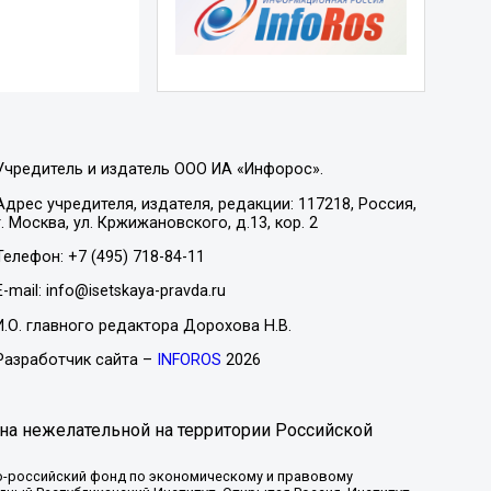
Учредитель и издатель ООО ИА «Инфорос».
Адрес учредителя, издателя, редакции: 117218, Россия,
г. Москва, ул. Кржижановского, д.13, кор. 2
Телефон: +7 (495) 718-84-11
E-mail: info@isetskaya-pravda.ru
И.О. главного редактора Дорохова Н.В.
Разработчик сайта –
INFOROS
2026
на нежелательной на территории Российской
-российский фонд по экономическому и правовому