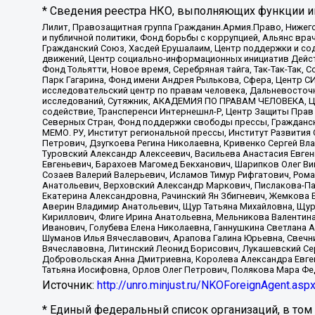
* Сведения реестра НКО, выполняющих функции ин
Лилит, Правозащитная группа Гражданин.Армия.Право, Нижего
и публичной политики, Фонд борьбы с коррупцией, Альянс вр
Гражданский Союз, Хасдей Ерушалаим, Центр поддержки и сод
движений, Центр социально-информационных инициатив Дейс
Фонд Тольятти, Новое время, Серебряная тайга, Так-Так-Так,
Парк Гагарина, Фонд имени Андрея Рылькова, Сфера, Центр С
исследовательский центр по правам человека, Дальневосточн
исследований, Сутяжник, АКАДЕМИЯ ПО ПРАВАМ ЧЕЛОВЕКА, Це
содействие, Трансперенси Интернешнл-Р, Центр Защиты Прав
Северных Стран, Фонд поддержки свободы прессы, Гражданск
МЕМО. РУ, Институт региональной прессы, Институт Развити
Петрович, Дзугкоева Регина Николаевна, Кривенко Сергей В
Туровский Александр Алексеевич, Васильева Анастасия Евген
Евгеньевич, Барахоев Магомед Бекханович, Шарипков Олег В
Созаев Валерий Валерьевич, Исламов Тимур Рифгатович, Рома
Анатольевич, Верховский Александр Маркович, Пислакова-Па
Екатерина Александровна, Рачинский Ян Збигневич, Жемкова 
Аверин Владимир Анатольевич, Щур Татьяна Михайловна, Щур
Кириллович, Флиге Ирина Анатольевна, Мельникова Валентин
Иванович, Голубева Елена Николаевна, Ганнушкина Светлана 
Шуманов Илья Вячеславович, Арапова Галина Юрьевна, Свечн
Вячеславовна, Литинский Леонид Борисович, Лукашевский Се
Добровольская Анна Дмитриевна, Королева Александра Евген
Татьяна Иосифовна, Орлов Олег Петрович, Полякова Мара Фе
Источник:
http://unro.minjust.ru/NKOForeignAgent.asp
* Единый федеральный список организаций, в том