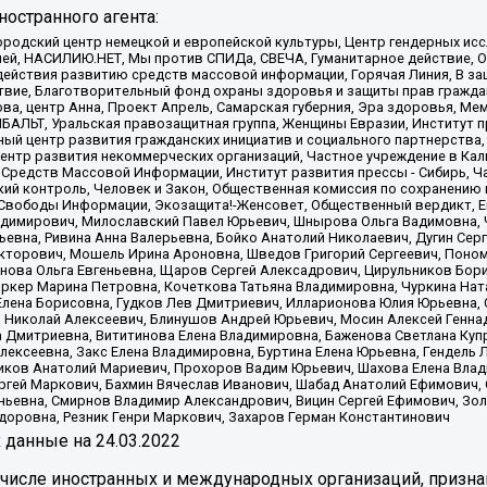
остранного агента:
родский центр немецкой и европейской культуры, Центр гендерных исс
ачей, НАСИЛИЮ.НЕТ, Мы против СПИДа, СВЕЧА, Гуманитарное действие, 
ействия развитию средств массовой информации, Горячая Линия, В защ
твие, Благотворительный фонд охраны здоровья и защиты прав гражда
 Сова, центр Анна, Проект Апрель, Самарская губерния, Эра здоровья, 
ИБАЛЬТ, Уральская правозащитная группа, Женщины Евразии, Институт п
ый центр развития гражданских инициатив и социального партнерства,
нтр развития некоммерческих организаций, Частное учреждение в Кал
 Средств Массовой Информации, Институт развития прессы - Сибирь, Ч
ий контроль, Человек и Закон, Общественная комиссия по сохранению
я Свободы Информации, Экозащита!-Женсовет, Общественный вердикт, 
ладимирович, Милославский Павел Юрьевич, Шнырова Ольга Вадимовна,
ьевна, Ривина Анна Валерьевна, Бойко Анатолий Николаевич, Дугин Сер
икторович, Мошель Ирина Ароновна, Шведов Григорий Сергеевич, Поно
нова Ольга Евгеньевна, Щаров Сергей Алексадрович, Цирульников Бори
ркер Марина Петровна, Кочеткова Татьяна Владимировна, Чуркина Нат
Елена Борисовна, Гудков Лев Дмитриевич, Илларионова Юлия Юрьевна, С
 Николай Алексеевич, Блинушов Андрей Юрьевич, Мосин Алексей Генна
а Дмитриевна, Вититинова Елена Владимировна, Баженова Светлана Куп
Алексеевна, Закс Елена Владимировна, Буртина Елена Юрьевна, Гендель
иков Анатолий Мариевич, Прохоров Вадим Юрьевич, Шахова Елена Влад
ргей Маркович, Бахмин Вячеслав Иванович, Шабад Анатолий Ефимович, 
ьевна, Смирнов Владимир Александрович, Вицин Сергей Ефимович, Зол
доровна, Резник Генри Маркович, Захаров Герман Константинович
x
данные на
24.03.2022
 числе иностранных и международных организаций, призна