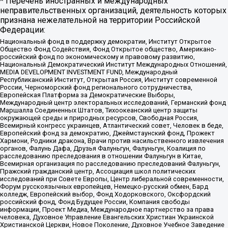
* Перечень иностранных и международных
неправительственных организаций, деятельность которых
признана нежелательной на территории Российской
Федерации:
Национальный фонд в поддержку демократии, Институт Открытое
Общество Фонд Содействия, Фонд Открытое общество, Американо-
российский фонд по экономическому и правовому развитию,
Национальный Демократический Институт Международных Отношений,
MEDIA DEVELOPMENT INVESTMENT FUND, Международный
Республиканский Институт, Открытая Россия, Институт современной
России, Черноморский фонд регионального сотрудничества,
Европейская Платформа за Демократические Выборы,
Международный центр электоральных исследований, Германский фонд
Маршалла Соединенных Штатов, Тихоокеанский центр защиты
окружающей среды и природных ресурсов, Свободная Россия,
Всемирный конгресс украинцев, Атлантический совет, Человек в беде,
Европейский фонд за демократию, Джеймстаунский фонд, Прожект
Хармони, Родники дракона, Врачи против насильственного извлечения
органов, Фалунь Дафа, Друзья Фалуньгун, Фалуньгун, Коалиция по
расследованию преследования в отношении Фалуньгун в Китае,
Всемирная организация по расследованию преследований Фалуньгун,
Пражский гражданский центр, Ассоциация школ политических
исследований при Совете Европы, Центр либеральной современности,
Форум русскоязычных европейцев, Немецко-русский обмен, Бард
колледж, Европейский выбор, Фонд Ходорковского, Оксфордский
российский фонд, Фонд Будущее России, Компания свободы
информации, Проект Медиа, Международное партнерство за права
человека, Духовное Управление Евангельских Христиан Украинской
Христианской Церкви, Новое Поколение, Духовное Учебное Заведение