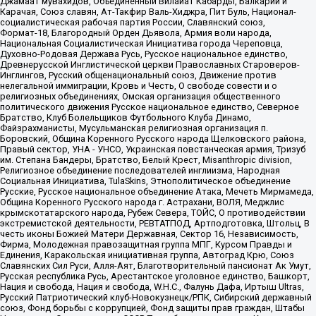
Джамаат мувахидов, Объединенный Вилайат Кабарды, Балкарии и
Карачая, Союз славян, Ат-Такфир Валь-Хиджра, Пит Буль, Национал-
социалистическая рабочая партия России, Славянский союз,
Формат-18, Благородный Орден Дьявола, Армия воли народа,
Национальная Социалистическая Инициатива города Череповца,
Духовно-Родовая Держава Русь, Русское национальное единство,
Древнерусской Инглистической церкви Православных Староверов-
Инглингов, Русский общенациональный союз, Движение против
нелегальной иммиграции, Кровь и Честь, О свободе совести и о
религиозных объединениях, Омская организация общественного
политического движения Русское национальное единство, Северное
Братство, Клуб Болельщиков Футбольного Клуба Динамо,
Файзрахманисты, Мусульманская религиозная организация п.
Боровский, Община Коренного Русского народа Щелковского района,
Правый сектор, УНА - УНСО, Украинская повстанческая армия, Тризуб
им. Степана Бандеры, Братство, Белый Крест, Misanthropic division,
Религиозное объединение последователей инглиизма, Народная
Социальная Инициатива, TulaSkins, Этнополитическое объединение
Русские, Русское национальное объединение Атака, Мечеть Мирмамеда,
Община Коренного Русского народа г. Астрахани, ВОЛЯ, Меджлис
крымскотатарского народа, Рубеж Севера, ТОЙС, О противодействии
экстремистской деятельности, РЕВТАТПОД, Артподготовка, Штольц, В
честь иконы Божией Матери Державная, Сектор 16, Независимость,
Фирма, Молодежная правозащитная группа МПГ, Курсом Правды и
Единения, Каракольская инициативная группа, Автоград Крю, Союз
Славянских Сил Руси, Алля-Аят, Благотворительный пансионат Ак Умут,
Русская республика Русь, Арестантское уголовное единство, Башкорт,
Нация и свобода, Нация и свобода, W.H.С., Фалунь Дафа, Иртыш Ultras,
Русский Патриотический клуб-Новокузнецк/РПК, Сибирский державный
союз, Фонд борьбы с коррупцией, Фонд защиты прав граждан, Штабы