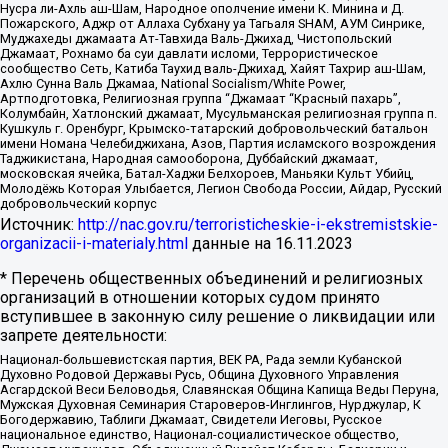
Нусра ли-Ахль аш-Шам, Народное ополчение имени К. Минина и Д.
Пожарского, Аджр от Аллаха Субхану уа Тагьаля SHAM, АУМ Синрике,
Муджахеды джамаата Ат-Тавхида Валь-Джихад, Чистопольский
Джамаат, Рохнамо ба суи давлати исломи, Террористическое
сообщество Сеть, Катиба Таухид валь-Джихад, Хайят Тахрир аш-Шам,
Ахлю Сунна Валь Джамаа, National Socialism/White Power,
Артподготовка, Религиозная группа “Джамаат “Красный пахарь”,
Колумбайн, Хатлонский джамаат, Мусульманская религиозная группа п.
Кушкуль г. Оренбург, Крымско-татарский добровольческий батальон
имени Номана Челебиджихана, Азов, Партия исламского возрождения
Таджикистана, Народная самооборона, Дуббайский джамаат,
московская ячейка, Батал-Хаджи Белхороев, Маньяки Культ Убийц,
Молодёжь Которая Улыбается, Легион Свобода России, Айдар, Русский
добровольческий корпус
Источник:
http://nac.gov.ru/terroristicheskie-i-ekstremistskie-
organizacii-i-materialy.html
данные на
16.11.2023
* Перечень общественных объединений и религиозных
организаций в отношении которых судом принято
вступившее в законную силу решение о ликвидации или
запрете деятельности:
Национал-большевистская партия, ВЕК РА, Рада земли Кубанской
Духовно Родовой Державы Русь, Община Духовного Управления
Асгардской Веси Беловодья, Славянская Община Капища Веды Перуна,
Мужская Духовная Семинария Староверов-Инглингов, Нурджулар, К
Богодержавию, Таблиги Джамаат, Свидетели Иеговы, Русское
национальное единство, Национал-социалистическое общество,