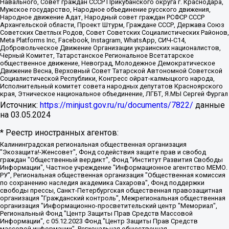
Навального, Совет граждан СССР Прикубанского округа г. Краснодара,
Мужское государство, Народное объединение русского движения,
Народное движение Адат, Народный совет граждан РСФСР СССР
Архангельской области, Проект Штурм, Граждане СССР, Держава Союз
Советских Светлых Родов, Совет Советских Социалистических Районов,
Meta Platforms Inc, Facebook, Instagram, WhatsApp, СИЧ-С14,
Добровольческое Движение Организации украинских националистов,
Черный Комитет, Татарстанское Региональное Всетатарское
общественное движение, Невоград, Молодежное Демократическое
Движение Весна, Верховный Совет Татарской Автономной Советской
Социалистической Республики, Конгресс ойрат-калмыцкого народа,
Исполнительный комитет совета народных депутатов Красноярского
края, Этническое национальное объединение, ЛГБТ, Я.МЫ Сергей Фургал
Источник:
https://minjust.gov.ru/ru/documents/7822/
данные
на
03.05.2024
* Реестр иностранных агентов:
Калининградская региональная общественная организация "Экозащита!-Женсовет", Фонд содействия защите прав и свобод граждан "Общественный вердикт", Фонд "Институт Развития Свободы Информации", Частное учреждение "Информационное агентство МЕМО. РУ", Региональная общественная организация "Общественная комиссия по сохранению наследия академика Сахарова", Фонд поддержки свободы прессы, Санкт-Петербургская общественная правозащитная организация "Гражданский контроль", Межрегиональная общественная организация "Информационно-просветительский центр "Мемориал", Региональный Фонд "Центр Защиты Прав Средств Массовой Информации", с 05.12.2023 Фонд "Центр Защиты Прав Средств массовой информации", Региональная общественная благотворительная организация помощи беженцам и мигрантам "Гражданское содействие", Негосударственное образовательное учреждение дополнительного профессионального образования (повышение квалификации) специалистов "АКАДЕМИЯ ПО ПРАВАМ ЧЕЛОВЕКА", Свердловская региональная общественная организация "Сутяжник", Автономная некоммерческая организация "Центр независимых социологических исследований", Союз общественных объединений "Российский исследовательский центр по правам человека", Региональное общественное учреждение научно-информационный центр "МЕМОРИАЛ", Некоммерческая организация "Фонд защиты гласности", Автономная некоммерческая организация "Институт прав человека", Городская общественная организация "Екатеринбургское общество "МЕМОРИАЛ", Городская общественная организация "Рязанское историко-просветительское и правозащитное общество "Мемориал" (Рязанский Мемориал), Челябинский региональный орган общественной самодеятельности – женское общественное объединение "Женщины Евразии", Челябинский региональный орган общественной самодеятельности "Уральская правозащитная группа", Фонд содействия защите здоровья и социальной справедливости имени Андрея Рылькова, Автономная Некоммерческая Организация "Аналитический Центр Юрия Левады", Автономная некоммерческая организация социальной поддержки населения "Проект Апрель", Региональная общественная организация помощи женщинам и детям, находящимся в кризисной ситуации "Информационно-методический центр "Анна", Фонд содействия развитию массовых коммуникаций и правовому просвещению "Так-так-Так", Фонд содействия устойчивому развитию "Серебряная тайга", Свердловский региональный общественный фонд социальных проектов "Новое время", "Idel.Реалии", Кавказ.Реалии, Крым.Реалии, Телеканал Настоящее Время, Татаро-башкирская служба Радио Свобода (Azatliq Radiosi), Радио Свободная Европа/Радио Свобода (PCE/PC), "Сибирь.Реалии", "Фактограф", Благотворительный фонд помощи осужденным и их семьям, Автономная некоммерческая организация "Институт глобализации и социальных движений", Фонд "В защиту прав заключенных", Частное учреждение "Центр поддержки и содействия развитию средств массовой информации", Пензенский региональный общественный благотворительный фонд "Гражданский союз", "Север.Реалии", Некоммерческая организация Фонд "Правовая инициатива", Общество с ограниченной ответственностью "Радио Свободная Европа/Радио Свобода", Чешское информационное агентство "MEDIUM-ORIENT", Красноярская региональная общественная организация "Мы против СПИДа", Камалягин Денис Николаевич, Маркелов Сергей Евгеньевич, Пономарев Лев Александрович, Савицкая Людмила Алексеевна, Автономная некоммерческая организация "Центр по работе с проблемой насилия "НАСИЛИЮ.НЕТ", Межрегиональный профессиональный союз работников здравоохранения "Альянс врачей", Юридическое лицо, зарегистрированное в Латвийской Республике, SIA "Medusa Project" (регистрационный номер 40103797863, дата регистрации 10.06.2014), Некоммерческая организация "Фонд по борьбе с коррупцией", Автономная некоммерческая организация "Институт права и публичной политики", Баданин Роман Сергеевич, Гликин Максим Александрович, Железнова Мария Михайловна, Лукьянова Юлия Сергеевна, Маетная Елизавета Витальевна, Маняхин Петр Борисович, Чуракова Ольга Владимировна, Ярош Юлия Петровна, Юридическое лицо "The Insider SIA", зарегистрированное в Риге, Латвийская Республика (дата регистрации 26.06.2015), являющееся администратором доменного имени интернет-издания "The Insider SIA", https://theins.ru, Постернак Алексей Евгеньевич, Рубин Михаил Аркадьевич, Анин Роман Александрович, Юридическое лицо Istories fonds, зарегистрированное в Латвийской Республике (регистрационный номер 50008295751, дата регистрации 24.02.2020), Великовский Дмитрий Александрович, Долинина Ирина Николаевна, Мароховская Алеся Алексеевна, Шлейнов Роман Юрьевич, Шмагун Олеся Валентиновна, Общество с ограниченной ответственностью "Альтаир 2021", Общество с ограниченной ответственностью "Вега 2021", Общество с ограниченной ответственностью "Главный редактор 2021", Общество с ограниченной ответственностью "Ромашки монолит", Важенков Артем Валерьевич, Ивановская областная общественная организация "Центр гендерных исследований", Гурман Юрий Альбертович, Медиапроект "ОВД-Инфо", Егоров Владимир Владимирович, Жилинский Владимир Александрович, Общество с ограниченной ответственностью "ЗП", Иванова София Юрьевна, Карезина Инна Павловна, Кильтау Екатерина Викторовна, Петров Алексей Викторович, Пискунов Сергей Евгеньевич, Смирнов Сергей Сергеевич, Тихонов Михаил Сергеевич, Общество с ограниченной ответственностью "ЖУРНАЛИСТ-ИНОСТРАННЫЙ АГЕНТ", Арапова Галина Юрьевна, Вольтская Татьяна Анатольевна, Американская компания "Mason G.E.S. Anonymous Foundation" (США), являющаяся владельцем интернет-издания https://mnews.world/, Компания "Stichting Bellingcat", зарегистрированная в Нидерландах (дата регистрации 11.07.2018), Захаров Андрей Вячеславович, Клепиковская Екатерина Дмитриевна, Общество с ограниченной ответственностью "МЕМО", Перл Роман Александрович, Симонов Евгений Алексеевич, Соловьева Елена Анатольевна, Сотников Даниил Владимирович, Сурначева Елизавета Дмитриевна, Автономная некоммерческая организация по защите прав человека и информированию населения "Якутия – Наше Мнение", Общество с ограниченной ответственностью "Москоу диджитал медиа", с 26.01.2023 Общество с ограниченной ответственностью "Чайка Белые сады", Ветошкина Валерия Валерьевна, Заговора Максим Александрович, Межрегиональное общественное движение "Российская ЛГБТ - сеть", Оленичев Максим Владимирович, Павлов Иван Юрьевич, Скворцова Елена Сергеевна, Общество с ограниченной ответственностью "Как бы инагент", Кочетков Игорь Викторович, Общество с ограниченной ответственностью "Честные выборы", Еланчик Олег Александрович, Общество с ограниченной ответственностью "Нобелевский призыв", Гималова Регина Эмилевна, Григорьев Андрей Валерьевич, Григорьева Алина Александровна, Ассоциация по содействию защите прав призывников, альтернативнослужащих и военнослужащих "Правозащитная группа "Гражданин.Армия.Право", Хисамова Регина Фаритовна, Автономная некоммерческая организация по реализации социально-правовых программ "Лилит", Дальневосточное общественное движение "Маяк", Санкт-Петербургская ЛГБТ-инициативная группа "Выход", Инициативная группа ЛГБТ+ "Реверс", Алексеев Андрей Викторович, Бекбулатова Таисия Львовна, Беляев Иван Михайлович, Владыкина Елена Сергеевна, Гельман Марат Александрович, Никульшина Вероника Юрьевна, Толоконникова Надежда Андреевна, Шендерович Виктор Анатольевич, Общество с ограниченной ответственностью "Данное сообщение", Общество с ограниченной ответственностью Издательский дом "Новая глава", Айнбиндер Александра Александровна, Московский комьюнити-центр для ЛГБТ+инициатив, Благотворительный фонд развития филантропии, Deutsche Welle (Германия, Kurt-Schumacher-Strasse 3, 53113 Bonn), Борзунова Мария Михайловна, Воробьев Виктор Викторович, Голубева Анна Львовна, Константинова Алла Михайловна, Малкова Ирина Владимировна, Мурадов Мурад Абдулгалимович, Осетинская Елизавета Николаевна, Понасенков Евгений Николаевич, Ганапольский Матвей Юрьевич, Киселев Евгений Алексеевич, Борухович Ирина Григорьевна, Дремин Иван Тимофеевич, Дубровский Дмитрий Викторович, Красноярская региональная общественная организация поддержки и развития альтернативных образовательных технологий и межкультурных коммуникаций "ИНТЕРРА", Маяковская Екатерина Алексеевна, Фейгин Марк Захарович, Филимонов Андрей Викторович, Дзугкоева Регина Николаевна, Доброхотов Роман Александрович, Дудь Юрий Александрович, Елкин Сергей Владимирович, Кругликов Кирилл Игоревич, Сабунаева Мария Леонидовна, Семенов Алексей Владимирович, Шаинян Карен Багратович, Шульман Екатерина Михайловна, Асафьев Артур Валерьевич, Вахштайн Виктор Семенович, Венедиктов Алексей Алексеевич, Лушникова Екатерина Евгеньевна, Волков Леонид Михайлович, Невзоров Александр Глебович, Пархоменко Сергей Борисович, Сироткин Ярослав Николаевич, Кара-Мурза Владимир Владимирович, Баранова Наталья Владимировна, Гозман Леонид Яковлевич, Кагарлицкий Борис Юльевич, Климарев Михаил Валерьевич, Милов Владимир Станиславович, Автономная некоммерческая организация Краснодарский центр современного искусства "Типография", Моргенштерн Алишер Тагирович, Соболь Любовь Эдуардовна, Общество с ограниченной ответственностью "ЛИЗА НОРМ", Каспаров Гарри Кимович, Ходорковский Михаил Борисович, Общество с ограниченной ответственностью "Апрельские тезисы", Данилович Ирина Брониславовна, Кашин Олег Владимирович, Петров Николай Владимирович, Пивоваров Алексей Владимирович, Соколов Михаил Владимирович, Цветкова Юлия Владимировна, Чичваркин Евгений Александрович, Комитет против пыток/Команда против пыток, Общество с ограниченной ответственностью "Первый научный", Общество с ограниченной ответственностью "Вертолет и ко", Белоцерковская Вероника Борисовна, Кац Максим Евгеньевич, Лазарева Татьяна Юрьевна, Шаведдинов Руслан Табризович, Яшин Илья Валерьевич, Общество с ограниченной ответственностью "Иноагент ААВ", Алешковский Дмитрий Петрович, Альбац Евгения Марковна, Быков Дмитрий Львович, Галямина Юлия Евгеньевна, Лойко Сергей Леонидович, Мартынов Кирилл Константинович, Медведев Сергей Александрович, Крашенинников Федор Геннадиевич, Гордеева Катерина Вл