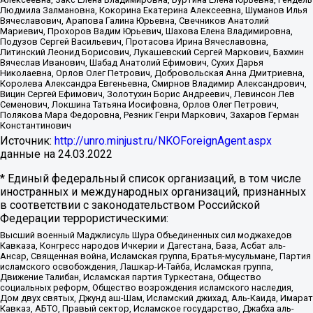
Людмила Залмановна, Кокорина Екатерина Алексеевна, Шуманов Илья
Вячеславович, Арапова Галина Юрьевна, Свечников Анатолий
Мариевич, Прохоров Вадим Юрьевич, Шахова Елена Владимировна,
Подузов Сергей Васильевич, Протасова Ирина Вячеславовна,
Литинский Леонид Борисович, Лукашевский Сергей Маркович, Бахмин
Вячеслав Иванович, Шабад Анатолий Ефимович, Сухих Дарья
Николаевна, Орлов Олег Петрович, Добровольская Анна Дмитриевна,
Королева Александра Евгеньевна, Смирнов Владимир Александрович,
Вицин Сергей Ефимович, Золотухин Борис Андреевич, Левинсон Лев
Семенович, Локшина Татьяна Иосифовна, Орлов Олег Петрович,
Полякова Мара Федоровна, Резник Генри Маркович, Захаров Герман
Константинович
Источник:
http://unro.minjust.ru/NKOForeignAgent.aspx
данные на
24.03.2022
* Единый федеральный список организаций, в том числе
иностранных и международных организаций, признанных
в соответствии с законодательством Российской
Федерации террористическими:
Высший военный Маджлисуль Шура Объединенных сил моджахедов
Кавказа, Конгресс народов Ичкерии и Дагестана, База, Асбат аль-
Ансар, Священная война, Исламская группа, Братья-мусульмане, Партия
исламского освобождения, Лашкар-И-Тайба, Исламская группа,
Движение Талибан, Исламская партия Туркестана, Общество
социальных реформ, Общество возрождения исламского наследия,
Дом двух святых, Джунд аш-Шам, Исламский джихад, Аль-Каида, Имарат
Кавказ, АБТО, Правый сектор, Исламское государство, Джабха аль-