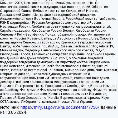
Комитет-2024, Центрально-Европейский университет, Центр
восточноевропейских и международных исследований, Общество
Сторожевой башни, Библии и трактатов Свидетелей Иеговы,
Гражданский Совет, Центр анализа европейской политики,
Академическая сеть Восточная Европа, Российский комитет действия,
РЭНД корпорейшн, Русская Америка за демократию в России,
Настоящая Россия, Глобальная сеть журналистов-расследователей,
Служба поддержки, Свободная Россия Берлин, Свободная Россия
Северный Рейн-Вестфалия, Фонд глобальной помощи, Антивоенный
комитет России, Russie-Libertes, La Asocicion de Rusos Libres, Союз за
возвращение Северных территорий, Крымскотатарский Ресурсный
Центр, Глобальный союз IndustriALL, Russian Election Monitor, Article 19,
Мнение медиа, Федерация анархического черного креста, Радио
Свободная Европа, Германское общество изучения Восточной Европы,
Фонд имени Фридриха Эберта, XZ gGmbH, Мобильная академия
поддержки гендерной демократии и миротворчества, Форум имени
Льва Копелева, American Councils for International Education, Cultural
Vistas, Institute of International Education, Антивоенное движение Антальи,
Открытый диалог, Школа международных отношений и
государственной политики им Питера Мунка, Российско-канадский
демократический альянс, Школа международных отношений им
Нормана Патерсона, Центр Гражданских Свобод, Фонд Бориса Немцова
за Свободу, Фонд имени Фридриха Науманна за свободу, Феминистское
антивоенное сопротивление, Комитет независимости Ингушетии,
Прометей, Stop Occupation of Karelia, Вернись живым, Фридом Хаус,
СОТА медиа, Либерально-демократическая Лига Украины
Источник:
https://minjust.gov.ru/ru/documents/7756/
данные
на
13.05.2024