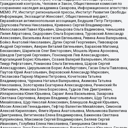
Гражданский контроль, Человек и Закон, Общественная комиссия по
сохранению наследия академика Сахарова, Информационное агентство
МЕМО. РУ, Институт региональной прессы, Институт Развития Свободы
Информации, Экозащита!-Женсовет, Общественный вердикт,
Евразийская антимонопольная ассоциация, Бедушев Петр Петрович,
Дзугкоева Регина Николаевна, Кривенко Сергей Владимирович,
Милославский Павел Юрьевич, Шнырова Ольга Вадимовна, Чанышева
Лилия Айратовна, Сидорович Ольга Борисовна, Туровский Александр
Алексеевич, Васильева Анастасия Евгеньевна, Ривина Анна Валерьевна,
Бойко Анатолий Николаевич, Дугин Сергей Георгиевич, Пивоваров
Андрей Сергеевич, Аверин Виталий Евгеньевич, Барахоев Магомед
Бекханович, Шарипков Олег Викторович, Мошель Ирина Ароновна,
Шведов Григорий Сергеевич, Пономарев Лев Александрович,
Каргалицкий Борис Юльевич, Созаев Валерий Валерьевич, Исламов
Тимур Рифгатович, Романова Ольга Евгеньевна, Щаров Сергей
Алексадрович, Цирульников Борис Альбертович, Гасан Ольга Павловна,
Паутов Юрий Анатольевич, Верховский Александр Маркович,
Пислакова-Паркер Марина Петровна, Кочеткова Татьяна
Владимировна, Чуркина Наталья Валерьевна, Акимова Татьяна
Николаевна, Золотарева Екатерина Александровна, Рачинский Ян
Збигневич, Жемкова Елена Борисовна, Гудков Лев Дмитриевич,
Илларионова Юлия Юрьевна, Саранг Анна Васильевна, Захарова
Светлана Сергеевна, Аверин Владимир Анатольевич, Щур Татьяна
Михайловна, Щур Николай Алексеевич, Блинушов Андрей Юрьевич,
Мосин Алексей Геннадьевич, Гефтер Валентин Михайлович, Симонов
Алексей Кириллович, Флиге Ирина Анатольевна, Мельникова Валентина
Дмитриевна, Вититинова Елена Владимировна, Баженова Светлана
Куприяновна, Максимов Сергей Владимирович, Беляев Сергей
Иванович, Голубева Елена Николаевна, Ганнушкина Светлана
Алексеевна, Закс Елена Владимировна, Буртина Елена Юрьевна, Гендель