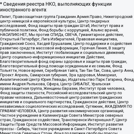
* Сведения реестра НКО, выполняющих функции
иностранного агента:
Лилит, Правозащитная группа Гражданин.Армия.Право, Нижегородский
центр немецкой и европейской культуры, Центр гендерных
исследований, Фонд защиты прав граждан Штаб, Институт права и
публичной политики, Фонд борьбы с коррупцией, Альянс врачей,
НАСИЛИЮ.НЕТ, Мы против СПИДа, СВЕЧА, Гуманитарное действие,
Открытый Петербург, Лига Избирателей, Правовая инициатива,
Гражданский Союз, Хасдей Ерушалаим, Центр поддержки и содействия
развитию средств массовой информации, Горячая Линия, В защиту
прав заключенных, Институт глобализации и социальных движений,
Центр социально-информационных инициатив Действие,
Благотворительный фонд охраны здоровья и защиты прав граждан,
Благотворительный фонд помощи осужденным и их семьям, Фонд
Тольятти, Новое время, Серебряная тайга, Так-Так-Так, Сова, центр Анна,
Проект Апрель, Самарская губерния, Эра здоровья, Мемориал,
Аналитический Центр Юрия Левады, Издательство Парк Гагарина, Фонд
имени Андрея Рылькова, Сфера, Центр СИБАЛЬТ, Уральская
правозащитная группа, Женщины Евразии, Институт прав человека,
Фонд защиты гласности, Российский исследовательский центр по
правам человека, Дальневосточный центр развития гражданских
инициатив и социального партнерства, Гражданское действие, Центр
независимых социологических исследований, Сутяжник, АКАДЕМИЯ ПО
ПРАВАМ ЧЕЛОВЕКА, Центр развития некоммерческих организаций,
Частное учреждение в Калининграде Совета Министров северных
стран, Гражданское содействие, Трансперенси Интернешнл-Р, Центр
Защиты Прав Средств Массовой Информации, Институт развития
прессы - Сибирь, Частное учреждение в Санкт-Петербурге Совета
Министров Северных Стран, Фонд поддержки свободы прессы,