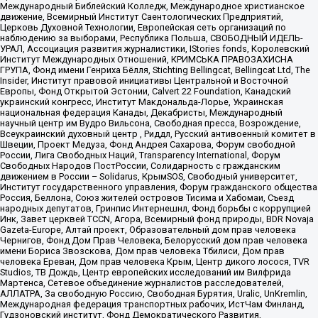
Международный Библейский Колледж, Международное христианское
движение, Всемирный Институт Саентологических Предприятий,
Церковь Духовной Технологии, Европейская сеть организаций по
наблюдению за выборами, Республика Польша, СВОБОДНЫЙ ИДЕЛЬ-
УРАЛ, Ассоциация развития журналистики, IStories fonds, Королевский
Институт Международных Отношений, КРИМСЬКА ПРАВОЗАХИСНА
ГРУПА, Фонд имени Генриха Бёлля, Stichting Bellingcat, Bellingcat Ltd, The
Insider, Институт правовой инициативы Центральной и Восточной
Европы, Фонд Открытой Эстонии, Calvert 22 Foundation, Канадский
украинский конгресс, Институт Макдональда-Лорье, Украинская
национальная федерация Канады, Декабристы, Международный
научный центр им Вудро Вильсона, Свободная пресса, Возрождение,
Всеукраинский духовный центр , Риддл, Русский антивоенный комитет в
Швеции, Проект Медуза, Фонд Андрея Сахарова, Форум свободной
России, Лига Свободных Наций, Transparеncy International, Форум
Свободных Народов ПостРоссии, Солидарность с гражданским
движением в России – Solidarus, КрымSOS, Свободный университет,
Институт государственного управления, Форум гражданского общества
Россия, Беллона, Союз жителей островов Тисима и Хабомаи, Съезд
народных депутатов, Гринпис Интернешнл, Фонд борьбы с коррупцией
Инк, Завет церквей TCCN, Агора, Всемирный фонд природы, BDR Novaja
Gazeta-Europe, Алтай проект, Образовательный дом прав человека
Чернигов, Фонд Дом Прав Человека, Белорусский дом прав человека
имени Бориса Звозскова, Дом прав человека Тбилиси, Дом прав
человека Ереван, Дом прав человека Крым, Центр дикого лосося, TVR
Studios, ТВ Дождь, Центр европейских исследований им Вилфрида
Мартенса, Сетевое объединение журналистов расследователей,
АЛЛАТРА, За свободную Россию, Свободная Бурятия, Uralic, UnKremlin,
Международная федерация транспортных рабочих, ИстЧам Финланд,
Гудзоновский институт, Фонд Демократического Развития,