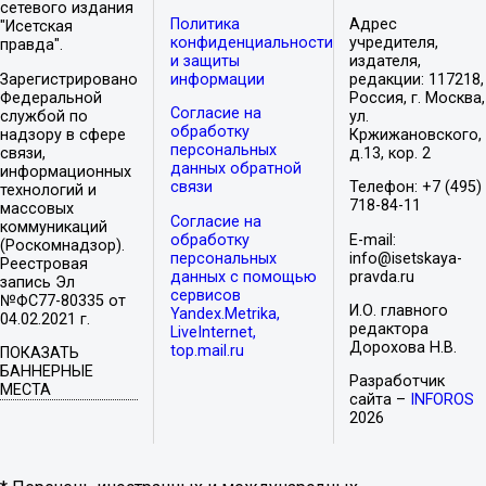
сетевого издания
Политика
Адрес
"Исетская
конфиденциальности
учредителя,
правда".
и защиты
издателя,
Зарегистрировано
информации
редакции: 117218,
Федеральной
Россия, г. Москва,
Согласие на
службой по
ул.
обработку
надзору в сфере
Кржижановского,
персональных
связи,
д.13, кор. 2
данных обратной
информационных
связи
Телефон: +7 (495)
технологий и
718-84-11
массовых
Согласие на
коммуникаций
обработку
E-mail:
(Роскомнадзор).
персональных
info@isetskaya-
Реестровая
данных с помощью
pravda.ru
запись Эл
сервисов
№ФС77-80335 от
И.О. главного
Yandex.Metrika,
04.02.2021 г.
редактора
LiveInternet,
Дорохова Н.В.
top.mail.ru
ПОКАЗАТЬ
БАННЕРНЫЕ
Разработчик
МЕСТА
сайта –
INFOROS
2026