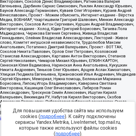
Для повышения удобства сайта мы используем
Источник:
https://minjust.gov.ru/uploaded/files/reestr-
cookies (
подробнее
). К сайту подключены
inostrannyih-agentov-22-03-2024.pdf
данные на
22.03.2024
сервисы Yandex.Metrika, LiveInternet, top.mail.ru,
которые также используют файлы cookies
Разработка -
(
подробнее
).