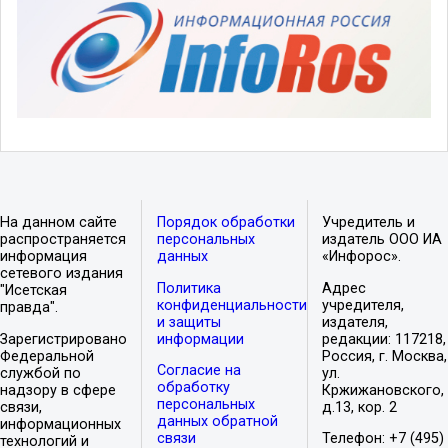
На данном сайте
Порядок обработки
Учредитель и
распространяется
персональных
издатель ООО ИА
информация
данных
«Инфорос».
сетевого издания
Политика
Адрес
"Исетская
конфиденциальности
учредителя,
правда".
и защиты
издателя,
Зарегистрировано
информации
редакции: 117218,
Федеральной
Россия, г. Москва,
Согласие на
службой по
ул.
обработку
надзору в сфере
Кржижановского,
персональных
связи,
д.13, кор. 2
данных обратной
информационных
связи
Телефон: +7 (495)
технологий и