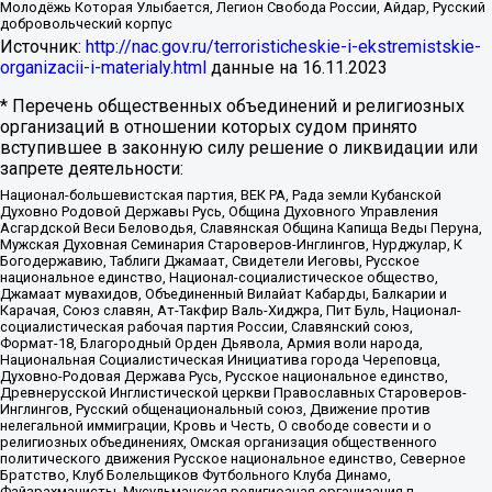
Молодёжь Которая Улыбается, Легион Свобода России, Айдар, Русский
добровольческий корпус
Источник:
http://nac.gov.ru/terroristicheskie-i-ekstremistskie-
organizacii-i-materialy.html
данные на
16.11.2023
* Перечень общественных объединений и религиозных
организаций в отношении которых судом принято
вступившее в законную силу решение о ликвидации или
запрете деятельности:
Национал-большевистская партия, ВЕК РА, Рада земли Кубанской
Духовно Родовой Державы Русь, Община Духовного Управления
Асгардской Веси Беловодья, Славянская Община Капища Веды Перуна,
Мужская Духовная Семинария Староверов-Инглингов, Нурджулар, К
Богодержавию, Таблиги Джамаат, Свидетели Иеговы, Русское
национальное единство, Национал-социалистическое общество,
Джамаат мувахидов, Объединенный Вилайат Кабарды, Балкарии и
Карачая, Союз славян, Ат-Такфир Валь-Хиджра, Пит Буль, Национал-
социалистическая рабочая партия России, Славянский союз,
Формат-18, Благородный Орден Дьявола, Армия воли народа,
Национальная Социалистическая Инициатива города Череповца,
Духовно-Родовая Держава Русь, Русское национальное единство,
Древнерусской Инглистической церкви Православных Староверов-
Инглингов, Русский общенациональный союз, Движение против
нелегальной иммиграции, Кровь и Честь, О свободе совести и о
религиозных объединениях, Омская организация общественного
политического движения Русское национальное единство, Северное
Братство, Клуб Болельщиков Футбольного Клуба Динамо,
Файзрахманисты, Мусульманская религиозная организация п.