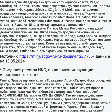
Мнение медиа, Федерация анархического черного креста, Радио
Свободная Европа, Германское общество изучения Восточной Европы,
Фонд имени Фридриха Эберта, XZ gGmbH, Мобильная академия
поддержки гендерной демократии и миротворчества, Форум имени
Льва Копелева, American Councils for International Education, Cultural
Vistas, Institute of International Education, Антивоенное движение Антальи,
Открытый диалог, Школа международных отношений и
государственной политики им Питера Мунка, Российско-канадский
демократический альянс, Школа международных отношений им
Нормана Патерсона, Центр Гражданских Свобод, Фонд Бориса Немцова
за Свободу, Фонд имени Фридриха Науманна за свободу, Феминистское
антивоенное сопротивление, Комитет независимости Ингушетии,
Прометей, Stop Occupation of Karelia, Вернись живым, Фридом Хаус,
СОТА медиа, Либерально-демократическая Лига Украины
Источник:
https://minjust.gov.ru/ru/documents/7756/
данные
на
13.05.2024
* Сведения реестра НКО, выполняющих функции
иностранного агента:
Лилит, Правозащитная группа Гражданин.Армия.Право, Нижегородский
центр немецкой и европейской культуры, Центр гендерных
исследований, Фонд защиты прав граждан Штаб, Институт права и
публичной политики, Фонд борьбы с коррупцией, Альянс врачей,
НАСИЛИЮ.НЕТ, Мы против СПИДа, СВЕЧА, Гуманитарное действие,
Открытый Петербург, Лига Избирателей, Правовая инициатива,
Гражданский Союз, Хасдей Ерушалаим, Центр поддержки и содействия
развитию средств массовой информации, Горячая Линия, В защиту
прав заключенных, Институт глобализации и социальных движений,