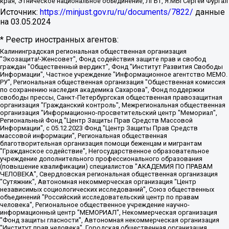
края, Этническое национальное объединение, ЛГБТ, Я.МЫ Сергей Фургал
Источник:
https://minjust.gov.ru/ru/documents/7822/
данные
на
03.05.2024
* Реестр иностранных агентов:
Калининградская региональная общественная организация "Экозащита!-Женсовет", Фонд содействия защите прав и свобод граждан "Общественный вердикт", Фонд "Институт Развития Свободы Информации", Частное учреждение "Информационное агентство МЕМО. РУ", Региональная общественная организация "Общественная комиссия по сохранению наследия академика Сахарова", Фонд поддержки свободы прессы, Санкт-Петербургская общественная правозащитная организация "Гражданский контроль", Межрегиональная общественная организация "Информационно-просветительский центр "Мемориал", Региональный Фонд "Центр Защиты Прав Средств Массовой Информации", с 05.12.2023 Фонд "Центр Защиты Прав Средств массовой информации", Региональная общественная благотворительная организация помощи беженцам и мигрантам "Гражданское содействие", Негосударственное образовательное учреждение дополнительного профессионального образования (повышение квалификации) специалистов "АКАДЕМИЯ ПО ПРАВАМ ЧЕЛОВЕКА", Свердловская региональная общественная организация "Сутяжник", Автономная некоммерческая организация "Центр независимых социологических исследований", Союз общественных объединений "Российский исследовательский центр по правам человека", Региональное общественное учреждение научно-информационный центр "МЕМОРИАЛ", Некоммерческая организация "Фонд защиты гласности", Автономная некоммерческая организация "Институт прав человека", Городская общественная организация "Екатеринбургское общество "МЕМОРИАЛ", Городская общественная организация "Рязанское историко-просветительское и правозащитное общество "Мемориал" (Рязанский Мемориал), Челябинский региональный орган общественной самодеятельности – женское общественное объединение "Женщины Евразии", Челябинский региональный орган общественной самодеятельности "Уральская правозащитная группа", Фонд содействия защите здоровья и социальной справедливости имени Андрея Рылькова, Автономная Некоммерческая Организация "Аналитический Центр Юрия Левады", Автономная некоммерческая организация социальной поддержки населения "Проект Апрель", Региональная общественная организация помощи женщинам и детям, находящимся в кризисной ситуации "Информационно-методический центр "Анна", Фонд содействия развитию массовых коммуникаций и правовому просвещению "Так-так-Так", Фонд содействия устойчивому развитию "Серебряная тайга", Свердловский региональный общественный фонд социальных проектов "Новое время", "Idel.Реалии", Кавказ.Реалии, Крым.Реалии, Телеканал Настоящее Время, Татаро-башкирская служба Радио Свобода (Azatliq Radiosi), Радио Свободная Европа/Радио Свобода (PCE/PC), "Сибирь.Реалии", "Фактограф", Благотворительный фонд помощи осужденным и их семьям, Автономная некоммерческая организация "Институт глобализации и социальных движений", Фонд "В защиту прав заключенных", Частное учреждение "Центр поддержки и содействия развитию средств массовой информации", Пензенский региональный общественный благотворительный фонд "Гражданский союз", "Север.Реалии", Некоммерческая организация Фонд "Правовая инициатива", Общество с ограниченной ответственностью "Радио Свободная Европа/Радио Свобода", Чешское информационное агентство "MEDIUM-ORIENT", Красноярская региональная общественная организация "Мы против СПИДа", Камалягин Денис Николаевич, Маркелов Сергей Евгеньевич, Пономарев Лев Александрович, Савицкая Людмила Алексеевна, Автономная некоммерческая организация "Центр по работе с проблемой насилия "НАСИЛИЮ.НЕТ", Межрегиональный профессиональный союз работников здравоохранения "Альянс врачей", Юридическое лицо, зарегистрированное в Латвийской Республике, SIA "Medusa Project" (регистрационный номер 40103797863, дата регистрации 10.06.2014), Некоммерческая организация "Фонд по борьбе с коррупцией", Автономная некоммерческая организация "Институт права и публичной политики", Баданин Роман Сергеевич, Гликин Максим Александрович, Железнова Мария Михайловна, Лукьянова Юлия Сергеевна, Маетная Елизавета Витальевна, Маняхин Петр Борисович, Чуракова Ольга Владимировна, Ярош Юлия Петровна, Юридическое лицо "The Insider SIA", зарегистрированное в Риге, Латвийская Республика (дата регистрации 26.06.2015), являющееся администратором доменного имени интернет-издания "The Insider SIA", https://theins.ru, Постернак Алексей Евгеньевич, Рубин Михаил Аркадьевич, Анин Роман Александрович, Юридическое лицо Istories fonds, зарегистрированное в Латвийской Республике (регистрационный номер 50008295751, дата регистрации 24.02.2020), Великовский Дмитрий Александрович, Долинина Ирина Николаевна, Мароховская Алеся Алексеевна, Шлейнов Роман Юрьевич, Шмагун Олеся Валентиновна, Общество с ограниченной ответственностью "Альтаир 2021", Общество с ограниченной ответственностью "Вега 2021", Общество с ограниченной ответственностью "Главный редактор 2021", Общество с ограниченной ответственностью "Ромашки монолит", Важенков Артем Валерьевич, Ивановская областная общественная организация "Центр гендерных исследований", Гурман Юрий Альбертович, Медиапроект "ОВД-Инфо", Егоров Владимир Владимирович, Жилинский Владимир Александрович, Общество с ограниченной ответственностью "ЗП", Иванова София Юрьевна, Карезина Инна Павловна, Кильтау Екатерина Викторовна, Петров Алексей Викторович, Пискунов Сергей Евгеньевич, Смирнов Сергей Сергеевич, Тихонов Михаил Сергеевич, Общество с ограниченной ответственностью "ЖУРНАЛИСТ-ИНОСТРАННЫЙ АГЕНТ", Арапова Галина Юрьевна, Вольтская Татьяна Анатольевна, Американская компания "Mason G.E.S. Anonymous Foundation" (США), являющаяся владельцем интернет-издания https://mnews.world/, Компания "Stichting Bellingcat", зарегистрированная в Нидерландах (дата регистрации 11.07.2018), Захаров Андрей Вячеславович, Клепиковская Екатерина Дмитриевна, Общество с ограниченной ответственностью "МЕМО", Перл Роман Александрович, Симонов Евгений Алексеевич, Соловьева Елена Анатольевна, Сотников Даниил Владимирович, Сурначева Елизавета Дмитриевна, Автономная некоммерческая организация по защите прав человека и информированию населения "Якутия – Наше Мнение", Общество с ограниченной ответственностью "Москоу диджитал медиа", с 26.01.2023 Общество с ограниченной ответственностью "Чайка Белые сады", Ветошкина Валерия Валерьевна, Заговора Максим Александрович, Межрегиональное общественное движение "Российская ЛГБТ - сеть", Оленичев Максим Владимирович, Павлов Иван Юрьевич, Скворцова Елена Сергеевна, Общество с ограниченной ответственностью "Как бы инагент", Кочетков Игорь Викторович, Общество с ограниченной ответственностью "Честные выборы", Еланчик Олег Александрович, Общество с ограниченной ответственностью "Нобелевский призыв", Гималова Регина Эмилевна, Григорьев Андрей Валерьевич, Григорьева Алина Александровна, Ассоциация по содействию защите прав призывников, альтернативнослужащих и военнослужащих "Правозащитная группа "Гражданин.Армия.Право", Хисамова Регина Фаритовна, Автономная некоммерческая организация по реализации социально-правовых программ "Лилит", Дальневосточное общественное движение "Маяк", Санкт-Петербургская ЛГБТ-инициативная группа "Выход", Инициативная группа ЛГБТ+ "Реверс", Алексеев Андрей Викторович, Бекбулатова Таисия Львовна, Беляев Иван Михайлович, Владыкина Елена Сергеевна, Гельман Марат Александрович, Никульшина Вероника Юрьевна, Толоконникова Надежда Андреевна, Шендерович Виктор Анатольевич, Общество с ограниченной ответственностью "Данное сообщение", Общество с ограниченной ответственностью Издательский дом "Новая глава", Айнбиндер Александра Александровна, Московский комьюнити-центр для ЛГБТ+инициатив, Благотворительный фонд развития филантропии, Deutsche Welle (Германия, Kurt-Schumacher-Strasse 3, 53113 Bonn), Борзунова Мария Михайловна, Воробьев Виктор Викторович, Голубева Анна Львовна, Константинова Алла Михайловна, Малкова Ирина Владимировна, Мурадов Мурад Абдулгалимович, Осетинская Елизавета Николаевна, Понасенков Евгений Николаевич, Ганапольский Матвей Юрьевич, Киселев Евгений Алексеевич, Борухович Ирина Григорьевна, Дремин Иван Тимофеевич, Дубровский Дмитрий Викторович, Красноярская региональная общественная организация поддержки и развития альтернативных образовательных технологий и межкультурных коммуникаций "ИНТЕРРА", Маяковская Екатерина Алексеевна, Фейгин Марк Захарович, Филимонов Андрей Викторович, Дзугкоева Регина Николаевна, Доброхотов Роман Александрович, Дудь Юрий Александрович, Елкин Сергей Владимирович, Кругликов Кирилл Игоревич, Сабунаева Мария Леонидовна, Семенов Алексей Владимирович, Шаинян Карен Багратович, Шульман Екатерина Михайловна, Асафьев Артур Валерьевич, Вахштайн Виктор Семенович, Венедиктов Алексей Алексеевич, Лушникова Екатерина Евгеньевна, Волков Леонид Михайлович, Невзоров Александр Глебович, Пархоменко Сергей Борисович, Сироткин Ярослав Николаевич, Кара-Мурза Владимир Владимирович, Баранова Наталья Владимировна, Гозман Леонид Яковлевич, Кагарлицкий Борис Юльевич, Климарев Михаил Валерьевич, Милов Владимир Станиславович, Автономная некоммерческая организация Краснодарский центр современного искусства "Типография", Моргенштерн Алишер Тагирович, Соболь Любовь Эдуардовна, Общество с ограниченной ответственностью "ЛИЗА НОРМ", Каспаров Гарри Кимович, Ходорковский Михаил Борисович, Общество с ограниченной ответственностью "Апрельские тезисы", Данилович Ирина Брониславовна, Кашин Олег Владимирович, Петров Николай Владимирович, Пивоваров Алексей Владимирович, Соколов Михаил Владимирович, Цветкова Юлия Владимировна, Чичваркин Евгений Александрович, Комитет против пыток/Команда против пыток, Общество с ограниченной ответственностью "Первый научный", Общество с ограниченной ответственностью "Вертолет и ко", Белоцерковская Вероника Борисовна, Кац Максим Евгеньевич, Лазарева Татьяна Юрьевна, Шаведдинов Руслан Табризович, Яшин Илья Валерьевич, Общество с ограниченной ответственностью "Иноагент ААВ", Алешковский Дмитрий Петрович, Альбац Евгения Марковна, Быков Дмитрий Львович, Галямина Юлия Евгеньевна, Лойко Сергей Леонидович, Мартынов Кирилл Константинович, Медведев Сергей Александрович, Крашенинников Федор Геннадиевич, Гордеева Катерина Вл