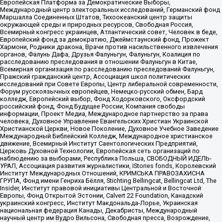
Европейская Платформа за Демократические Выборы,
Международный центр электоральных исследований, Германский фонд
Маршалла Соединенных Штатов, Тихоокеанский центр защиты
окружающей среды и природных ресурсов, Свободная Россия,
Всемирный конгресс украинцев, Атлантический совет, Человек в беде,
Европейский фонд за демократию, Джеймстаунский фонд, Прожект
Хармони, Родники дракона, Врачи против насильственного извлечения
органов, Фалунь Дафа, Друзья Фалуньгун, Фалуньгун, Коалиция по
расследованию преследования в отношении Фалуньгун в Китае,
Всемирная организация по расследованию преследований Фалуньгун,
Пражский гражданский центр, Ассоциация школ политических
исследований при Совете Европы, Центр либеральной современности,
Форум русскоязычных европейцев, Немецко-русский обмен, Бард
колледж, Европейский выбор, Фонд Ходорковского, Оксфордский
российский фонд, Фонд Будущее России, Компания свободы
информации, Проект Медиа, Международное партнерство за права
человека, Духовное Управление Евангельских Христиан Украинской
Христианской Церкви, Новое Поколение, Духовное Учебное Заведение
Международный Библейский Колледж, Международное христианское
движение, Всемирный Институт Саентологических Предприятий,
Церковь Духовной Технологии, Европейская сеть организаций по
наблюдению за выборами, Республика Польша, СВОБОДНЫЙ ИДЕЛЬ-
УРАЛ, Ассоциация развития журналистики, IStories fonds, Королевский
Институт Международных Отношений, КРИМСЬКА ПРАВОЗАХИСНА
ГРУПА, Фонд имени Генриха Бёлля, Stichting Bellingcat, Bellingcat Ltd, The
Insider, Институт правовой инициативы Центральной и Восточной
Европы, Фонд Открытой Эстонии, Calvert 22 Foundation, Канадский
украинский конгресс, Институт Макдональда-Лорье, Украинская
национальная федерация Канады, Декабристы, Международный
научный центр им Вудро Вильсона, Свободная пресса, Возрождение,