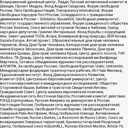
Всеукраинский духовный центр , Риддл, Русский антивоенный комитет в
Швеции, Проект Медуза, Фонд Андрея Сахарова, Форум свободной
России, Лига Свободных Наций, Transparеncy International, Форум
Свободных Народов ПостРоссии, Солидарность с гражданским
движением в России – Solidarus, КрымSOS, Свободный университет,
Институт государственного управления, Форум гражданского общества
Россия, Беллона, Союз жителей островов Тисима и Хабомаи, Съезд
народных депутатов, Гринпис Интернешнл, Фонд борьбы с коррупцией
Инк, Завет церквей TCCN, Агора, Всемирный фонд природы, BDR Novaja
Gazeta-Europe, Алтай проект, Образовательный дом прав человека
Чернигов, Фонд Дом Прав Человека, Белорусский дом прав человека
имени Бориса Звозскова, Дом прав человека Тбилиси, Дом прав
человека Ереван, Дом прав человека Крым, Центр дикого лосося, TVR
Studios, ТВ Дождь, Центр европейских исследований им Вилфрида
Мартенса, Сетевое объединение журналистов расследователей,
АЛЛАТРА, За свободную Россию, Свободная Бурятия, Uralic, UnKremlin,
Международная федерация транспортных рабочих, ИстЧам Финланд,
Гудзоновский институт, Фонд Демократического Развития,
Комитет-2024, Центрально-Европейский университет, Центр
восточноевропейских и международных исследований, Общество
Сторожевой башни, Библии и трактатов Свидетелей Иеговы,
Гражданский Совет, Центр анализа европейской политики,
Академическая сеть Восточная Европа, Российский комитет действия,
РЭНД корпорейшн, Русская Америка за демократию в России,
Настоящая Россия, Глобальная сеть журналистов-расследователей,
Служба поддержки, Свободная Россия Берлин, Свободная Россия
Северный Рейн-Вестфалия, Фонд глобальной помощи, Антивоенный
комитет России, Russie-Libertes, La Asocicion de Rusos Libres, Союз за
возвращение Северных территорий, Крымскотатарский Ресурсный
Центр, Глобальный союз IndustriALL, Russian Election Monitor, Article 19,