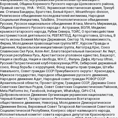
Боровский, Община Коренного Русского народа Щелковского района,
Правый сектор, УНА - УНСО, Украинская повстанческая армия, Тризуб
им. Степана Бандеры, Братство, Белый Крест, Misanthropic division,
Религиозное объединение последователей инглиизма, Народная
Социальная Инициатива, TulaSkins, Этнополитическое объединение
Русские, Русское национальное объединение Атака, Мечеть Мирмамеда,
Община Коренного Русского народа г. Астрахани, ВОЛЯ, Меджлис
крымскотатарского народа, Рубеж Севера, ТОЙС, О противодействии
экстремистской деятельности, РЕВТАТПОД, Артподготовка, Штольц, В
честь иконы Божией Матери Державная, Сектор 16, Независимость,
Фирма, Молодежная правозащитная группа МПГ, Курсом Правды и
Единения, Каракольская инициативная группа, Автоград Крю, Союз
Славянских Сил Руси, Алля-Аят, Благотворительный пансионат Ак Умут,
Русская республика Русь, Арестантское уголовное единство, Башкорт,
Нация и свобода, Нация и свобода, W.H.С., Фалунь Дафа, Иртыш Ultras,
Русский Патриотический клуб-Новокузнецк/РПК, Сибирский державный
союз, Фонд борьбы с коррупцией, Фонд защиты прав граждан, Штабы
Навального, Совет граждан СССР Прикубанского округа г. Краснодара,
Мужское государство, Народное объединение русского движения,
Народное движение Адат, Народный совет граждан РСФСР СССР
Архангельской области, Проект Штурм, Граждане СССР, Держава Союз
Советских Светлых Родов, Совет Советских Социалистических Районов,
Meta Platforms Inc, Facebook, Instagram, WhatsApp, СИЧ-С14,
Добровольческое Движение Организации украинских националистов,
Черный Комитет, Татарстанское Региональное Всетатарское
общественное движение, Невоград, Молодежное Демократическое
Движение Весна, Верховный Совет Татарской Автономной Советской
Социалистической Республики, Конгресс ойрат-калмыцкого народа,
Исполнительный комитет совета народных депутатов Красноярского