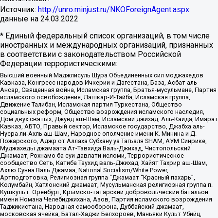
Источник:
http://unro.minjust.ru/NKOForeignAgent.aspx
данные на
24.03.2022
* Единый федеральный список организаций, в том числе
иностранных и международных организаций, признанных
в соответствии с законодательством Российской
Федерации террористическими:
Высший военный Маджлисуль Шура Объединенных сил моджахедов
Кавказа, Конгресс народов Ичкерии и Дагестана, База, Асбат аль-
Ансар, Священная война, Исламская группа, Братья-мусульмане, Партия
исламского освобождения, Лашкар-И-Тайба, Исламская группа,
Движение Талибан, Исламская партия Туркестана, Общество
социальных реформ, Общество возрождения исламского наследия,
Дом двух святых, Джунд аш-Шам, Исламский джихад, Аль-Каида, Имарат
Кавказ, АБТО, Правый сектор, Исламское государство, Джабха аль-
Нусра ли-Ахль аш-Шам, Народное ополчение имени К. Минина и Д.
Пожарского, Аджр от Аллаха Субхану уа Тагьаля SHAM, АУМ Синрике,
Муджахеды джамаата Ат-Тавхида Валь-Джихад, Чистопольский
Джамаат, Рохнамо ба суи давлати исломи, Террористическое
сообщество Сеть, Катиба Таухид валь-Джихад, Хайят Тахрир аш-Шам,
Ахлю Сунна Валь Джамаа, National Socialism/White Power,
Артподготовка, Религиозная группа “Джамаат “Красный пахарь”,
Колумбайн, Хатлонский джамаат, Мусульманская религиозная группа п.
Кушкуль г. Оренбург, Крымско-татарский добровольческий батальон
имени Номана Челебиджихана, Азов, Партия исламского возрождения
Таджикистана, Народная самооборона, Дуббайский джамаат,
московская ячейка, Батал-Хаджи Белхороев, Маньяки Культ Убийц,