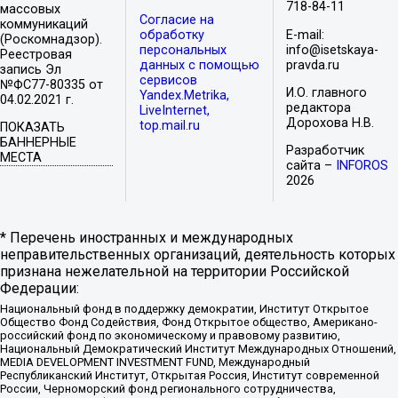
718-84-11
массовых
Согласие на
коммуникаций
обработку
E-mail:
(Роскомнадзор).
персональных
info@isetskaya-
Реестровая
данных с помощью
pravda.ru
запись Эл
сервисов
№ФС77-80335 от
И.О. главного
Yandex.Metrika,
04.02.2021 г.
редактора
LiveInternet,
Дорохова Н.В.
top.mail.ru
ПОКАЗАТЬ
БАННЕРНЫЕ
Разработчик
МЕСТА
сайта –
INFOROS
2026
* Перечень иностранных и международных
неправительственных организаций, деятельность которых
признана нежелательной на территории Российской
Федерации:
Национальный фонд в поддержку демократии, Институт Открытое
Общество Фонд Содействия, Фонд Открытое общество, Американо-
российский фонд по экономическому и правовому развитию,
Национальный Демократический Институт Международных Отношений,
MEDIA DEVELOPMENT INVESTMENT FUND, Международный
Республиканский Институт, Открытая Россия, Институт современной
России, Черноморский фонд регионального сотрудничества,