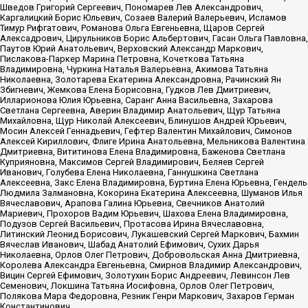
Шведов Григорий Сергеевич, Пономарев Лев Александрович,
Каргалицкий Борис Юльевич, Созаев Валерий Валерьевич, Исламов
Тимур Рифгатович, Романова Ольга Евгеньевна, Щаров Сергей
Алексадрович, Цирульников Борис Альбертович, Гасан Ольга Павловна,
Паутов Юрий Анатольевич, Верховский Александр Маркович,
Пислакова-Паркер Марина Петровна, Кочеткова Татьяна
Владимировна, Чуркина Наталья Валерьевна, Акимова Татьяна
Николаевна, Золотарева Екатерина Александровна, Рачинский Ян
Збигневич, Жемкова Елена Борисовна, Гудков Лев Дмитриевич,
Илларионова Юлия Юрьевна, Саранг Анна Васильевна, Захарова
Светлана Сергеевна, Аверин Владимир Анатольевич, Щур Татьяна
Михайловна, Щур Николай Алексеевич, Блинушов Андрей Юрьевич,
Мосин Алексей Геннадьевич, Гефтер Валентин Михайлович, Симонов
Алексей Кириллович, Флиге Ирина Анатольевна, Мельникова Валентина
Дмитриевна, Вититинова Елена Владимировна, Баженова Светлана
Куприяновна, Максимов Сергей Владимирович, Беляев Сергей
Иванович, Голубева Елена Николаевна, Ганнушкина Светлана
Алексеевна, Закс Елена Владимировна, Буртина Елена Юрьевна, Гендель
Людмила Залмановна, Кокорина Екатерина Алексеевна, Шуманов Илья
Вячеславович, Арапова Галина Юрьевна, Свечников Анатолий
Мариевич, Прохоров Вадим Юрьевич, Шахова Елена Владимировна,
Подузов Сергей Васильевич, Протасова Ирина Вячеславовна,
Литинский Леонид Борисович, Лукашевский Сергей Маркович, Бахмин
Вячеслав Иванович, Шабад Анатолий Ефимович, Сухих Дарья
Николаевна, Орлов Олег Петрович, Добровольская Анна Дмитриевна,
Королева Александра Евгеньевна, Смирнов Владимир Александрович,
Вицин Сергей Ефимович, Золотухин Борис Андреевич, Левинсон Лев
Семенович, Локшина Татьяна Иосифовна, Орлов Олег Петрович,
Полякова Мара Федоровна, Резник Генри Маркович, Захаров Герман
Константинович