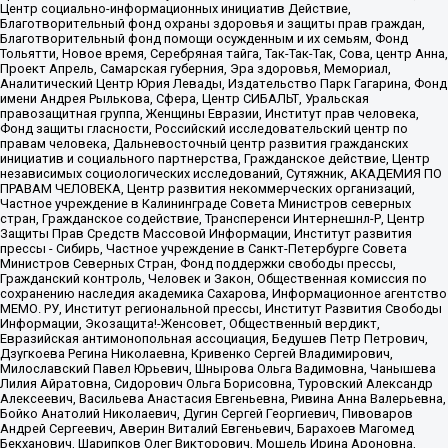
Центр социально-информационных инициатив Действие,
Благотворительный фонд охраны здоровья и защиты прав граждан,
Благотворительный фонд помощи осужденным и их семьям, Фонд
Тольятти, Новое время, Серебряная тайга, Так-Так-Так, Сова, центр Анна,
Проект Апрель, Самарская губерния, Эра здоровья, Мемориал,
Аналитический Центр Юрия Левады, Издательство Парк Гагарина, Фонд
имени Андрея Рылькова, Сфера, Центр СИБАЛЬТ, Уральская
правозащитная группа, Женщины Евразии, Институт прав человека,
Фонд защиты гласности, Российский исследовательский центр по
правам человека, Дальневосточный центр развития гражданских
инициатив и социального партнерства, Гражданское действие, Центр
независимых социологических исследований, Сутяжник, АКАДЕМИЯ ПО
ПРАВАМ ЧЕЛОВЕКА, Центр развития некоммерческих организаций,
Частное учреждение в Калининграде Совета Министров северных
стран, Гражданское содействие, Трансперенси Интернешнл-Р, Центр
Защиты Прав Средств Массовой Информации, Институт развития
прессы - Сибирь, Частное учреждение в Санкт-Петербурге Совета
Министров Северных Стран, Фонд поддержки свободы прессы,
Гражданский контроль, Человек и Закон, Общественная комиссия по
сохранению наследия академика Сахарова, Информационное агентство
МЕМО. РУ, Институт региональной прессы, Институт Развития Свободы
Информации, Экозащита!-Женсовет, Общественный вердикт,
Евразийская антимонопольная ассоциация, Бедушев Петр Петрович,
Дзугкоева Регина Николаевна, Кривенко Сергей Владимирович,
Милославский Павел Юрьевич, Шнырова Ольга Вадимовна, Чанышева
Лилия Айратовна, Сидорович Ольга Борисовна, Туровский Александр
Алексеевич, Васильева Анастасия Евгеньевна, Ривина Анна Валерьевна,
Бойко Анатолий Николаевич, Дугин Сергей Георгиевич, Пивоваров
Андрей Сергеевич, Аверин Виталий Евгеньевич, Барахоев Магомед
Бекханович, Шарипков Олег Викторович, Мошель Ирина Ароновна,