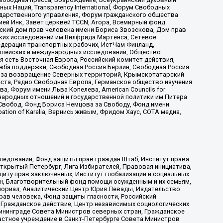
х Наций, Transparеncy International, Форум Свободных
ударственного управления, Форум гражданского общества
ией Инк, Завет церквей TCCN, Агора, Всемирный фонд
сский дом прав человека имени Бориса Звозскова, Дом прав
ских исследований им Вилфрида Мартенса, Сетевое
едерация транспортных рабочих, ИстЧам Финланд,
ропейских и международных исследований, Общество
я сеть Восточная Европа, Российский комитет действия,
жба поддержки, Свободная Россия Берлин, Свободная Россия
оюз за возвращение Северных территорий, Крымскотатарский
 креста, Радио Свободная Европа, Германское общество изучения
 Форум имени Льва Копелева, American Councils for
международных отношений и государственной политики им Питера
Свобод, Фонд Бориса Немцова за Свободу, Фонд имени
ion of Karelia, Вернись живым, Фридом Хаус, СОТА медиа,
ледований, Фонд защиты прав граждан Штаб, Институт права
Открытый Петербург, Лига Избирателей, Правовая инициатива,
иту прав заключенных, Институт глобализации и социальных
н, Благотворительный фонд помощи осужденным и их семьям,
Мемориал, Аналитический Центр Юрия Левады, Издательство
рав человека, Фонд защиты гласности, Российский
 Гражданское действие, Центр независимых социологических
ининграде Совета Министров северных стран, Гражданское
астное учреждение в Санкт-Петербурге Совета Министров