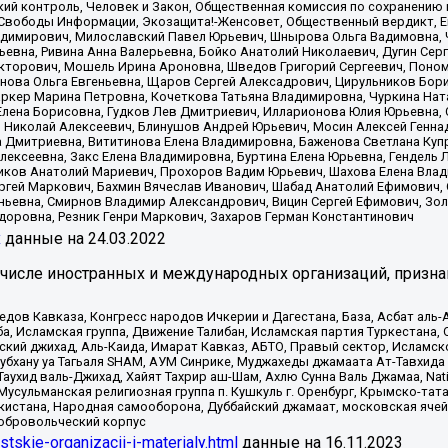
ий контроль, Человек и Закон, Общественная комиссия по сохранению
я Свободы Информации, Экозащита!-Женсовет, Общественный вердикт, 
ладимирович, Милославский Павел Юрьевич, Шнырова Ольга Вадимовна,
ьевна, Ривина Анна Валерьевна, Бойко Анатолий Николаевич, Дугин Сер
икторович, Мошель Ирина Ароновна, Шведов Григорий Сергеевич, Поно
нова Ольга Евгеньевна, Щаров Сергей Алексадрович, Цирульников Бори
ркер Марина Петровна, Кочеткова Татьяна Владимировна, Чуркина Нат
Елена Борисовна, Гудков Лев Дмитриевич, Илларионова Юлия Юрьевна, С
 Николай Алексеевич, Блинушов Андрей Юрьевич, Мосин Алексей Генна
а Дмитриевна, Вититинова Елена Владимировна, Баженова Светлана Куп
Алексеевна, Закс Елена Владимировна, Буртина Елена Юрьевна, Гендель
иков Анатолий Мариевич, Прохоров Вадим Юрьевич, Шахова Елена Влад
ргей Маркович, Бахмин Вячеслав Иванович, Шабад Анатолий Ефимович, 
ьевна, Смирнов Владимир Александрович, Вицин Сергей Ефимович, Зол
доровна, Резник Генри Маркович, Захаров Герман Константинович
x
данные на
24.03.2022
 числе иностранных и международных организаций, призна
в Кавказа, Конгресс народов Ичкерии и Дагестана, База, Асбат аль-Ан
ба, Исламская группа, Движение Талибан, Исламская партия Туркестан
ский джихад, Аль-Каида, Имарат Кавказ, АБТО, Правый сектор, Исламск
Субхану уа Тагьаля SHAM, АУМ Синрике, Муджахеды джамаата Ат-Тавхида
ухид валь-Джихад, Хайят Тахрир аш-Шам, Ахлю Сунна Валь Джамаа, Natio
Мусульманская религиозная группа п. Кушкуль г. Оренбург, Крымско-т
кистана, Народная самооборона, Дуббайский джамаат, московская ячей
добровольческий корпус
istskie-organizacii-i-materialy.html
данные на
16.11.2023