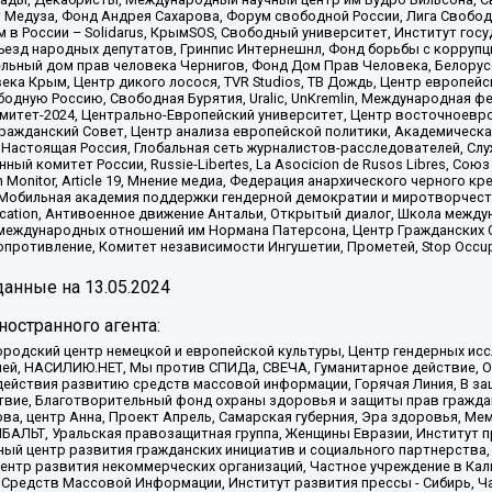
 Медуза, Фонд Андрея Сахарова, Форум свободной России, Лига Свободны
в России – Solidarus, КрымSOS, Свободный университет, Институт гос
Съезд народных депутатов, Гринпис Интернешнл, Фонд борьбы с коррупц
тельный дом прав человека Чернигов, Фонд Дом Прав Человека, Белору
ека Крым, Центр дикого лосося, TVR Studios, ТВ Дождь, Центр европей
одную Россию, Свободная Бурятия, Uralic, UnKremlin, Международная ф
омитет-2024, Центрально-Европейский университет, Центр восточноев
ражданский Совет, Центр анализа европейской политики, Академическа
Настоящая Россия, Глобальная сеть журналистов-расследователей, Слу
ый комитет России, Russie-Libertes, La Asocicion de Rusos Libres, С
on Monitor, Article 19, Мнение медиа, Федерация анархического черного
обильная академия поддержки гендерной демократии и миротворчества,
ational Education, Антивоенное движение Антальи, Открытый диалог, Школа 
 международных отношений им Нормана Патерсона, Центр Гражданских 
ротивление, Комитет независимости Ингушетии, Прометей, Stop Occupat
анные на
13.05.2024
остранного агента:
родский центр немецкой и европейской культуры, Центр гендерных исс
ачей, НАСИЛИЮ.НЕТ, Мы против СПИДа, СВЕЧА, Гуманитарное действие, 
ействия развитию средств массовой информации, Горячая Линия, В защ
твие, Благотворительный фонд охраны здоровья и защиты прав гражда
 Сова, центр Анна, Проект Апрель, Самарская губерния, Эра здоровья, 
ИБАЛЬТ, Уральская правозащитная группа, Женщины Евразии, Институт п
ый центр развития гражданских инициатив и социального партнерства,
нтр развития некоммерческих организаций, Частное учреждение в Кал
 Средств Массовой Информации, Институт развития прессы - Сибирь, Ч