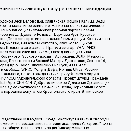
тупившее в законную силу решение о ликвидации
ардской Веси Беловодья, Славянская Община Капища Веды
ское национальное единство, Национал-социалистическое
 Национал-социалистическая рабочая партия России,
Череповца, Духовно-Родовая Держава Русь, Русское
з, Движение против нелегальной иммиграции, Кровь и Честь,
е единство, Северное Братство, Клуб Болельщиков
ода Щелковского района, Правый сектор, УНА - УНСО,
ие последователей инглиизма, Народная Социальная
 Коренного Русского народа г. Астрахани, ВОЛЯ, Меджлис
льц, В честь иконы Божией Матери Державная, Сектор 16,
рад Крю, Союз Славянских Сил Руси, Алля-Аят,
 свобода, W.H.С., Фалунь Дафа, Иртыш Ultras, Русский
вального, Совет граждан СССР Прикубанского округа г.
ФСР СССР Архангельской области, Проект Штурм, Граждане
, WhatsApp, СИЧ-С14, Добровольческое Движение Организации
жное Демократическое Движение Весна, Верховный Совет
та народных депутатов Красноярского края, Этническое
, Дальневосточное общественное движение "Маяк", Санкт-Петербургская ЛГБТ-инициативная группа "Выход", Инициативная группа ЛГБТ+ "Реверс", Алексеев Андрей Викторович, Бекбулатова Таисия Львовна, Беляев Иван Михайлович, Владыкина Елена Сергеевна, Гельман Марат Александрович, Никульшина Вероника Юрьевна, Толоконникова Надежда Андреевна, Шендерович Виктор Анатольевич, Общество с ограниченной ответственностью "Данное сообщение", Общество с ограниченной ответственностью Издательский дом "Новая глава", Айнбиндер Александра Александровна, Московский комьюнити-центр для ЛГБТ+инициатив, Благотворительный фонд развития филантропии, Deutsche Welle (Германия, Kurt-Schumacher-Strasse 3, 53113 Bonn), Борзунова Мария Михайловна, Воробьев Виктор Викторович, Голубева Анна Львовна, Константинова Алла Михайловна, Малкова Ирина Владимировна, Мурадов Мурад Абдулгалимович, Осетинская Елизавета Николаевна, Понасенков Евгений Николаевич, Ганапольский Матвей Юрьевич, Киселев Евгений Алексеевич, Борухович Ирина Григорьевна, Дремин Иван Тимофеевич, Дубровский Дмитрий Викторович, Красноярская региональная общественная организация поддержки и развития альтернативных образовательных технологий и межкультурных коммуникаций "ИНТЕРРА", Маяковская Екатерина Алексеевна, Фейгин Марк Захарович, Филимонов Андрей Викторович, Дзугкоева Регина Николаевна, Доброхотов Роман Александрович, Дудь Юрий Александрович, Елкин Сергей Владимирович, Кругликов Кирилл Игоревич, Сабунаева Мария Леонидовна, Семенов Алексей Владимирович, Шаинян Карен Багратович, Шульман Екатерина Михайловна, Асафьев Артур Валерьевич, Вахштайн Виктор Семенович, Венедиктов Алексей Алексеевич, Лушникова Екатерина Евгеньевна, Волков Леонид Михайлович, Невзоров Александр Глебович, Пархоменко Сергей Борисович, Сироткин Ярослав Николаевич, Кара-Мурза Владимир Владимирович, Баранова Наталья Владимировна, Гозман Леонид Яковлевич, Кагарлицкий Борис Юльевич, Климарев Михаил Валерьевич, Милов Владимир Станиславович, Автономная некоммерческая организация Краснодарский центр современного искусства "Типография", Моргенштерн Алишер Тагирович, Соболь Любовь Эдуардовна, Общество с ограниченной ответственностью "ЛИЗА НОРМ", Каспаров Гарри Кимович, Ходорковский Михаил Борисович, Общество с ограниченной ответственностью "Апрельские тезисы", Данилович Ирина Брониславовна, Кашин Олег Владимирович, Петров Николай Владимирович, Пивоваров Алексей Владимирович, Соколов Михаил Владимирович, Цветкова Юлия Владимировна, Чичваркин Евгений Александрович, Комитет против пыток/Команда против пыток, Общество с ограниченной ответственностью "Первый научный", Общество с ограниченной ответственностью "Вертолет и ко", Белоцерковская Вероника Борисовна, Кац Максим Евгеньевич, Лазарева Татьяна Юрьевна, Шаведдинов Руслан Табризович, Яшин Илья Валерьевич, Общество с ограниченной ответственностью "Иноагент ААВ", Алешковский Дмитрий Петрович, Альбац Евгения Марковна, Быков Дмитрий Львович, Галямина Юлия Евгеньевна, Лойко Сергей Леонидович, Мартынов Кирилл Константинович, Медведев Сергей Александрович, Крашенинников Федор Геннадиевич, Гордеева Катерина Вл