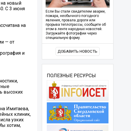
 на новый
0. С 3 июня
Если Вы стали свидетелем аварии,
пожара, необычного погодного
явления, провала дороги или
ссчитана на
прорыва теплотрассы, сообщите об
этом в ленте народных новостей.
Загружайте фотографии через
специальную форму.
и — от
ДОБАВИТЬ НОВОСТЬ
ирография и
ПОЛЕЗНЫЕ РЕСУРСЫ
ностики,
тные
ть высоких
на Имитаева,
ейных клиник,
исла узких
Мы хотим,