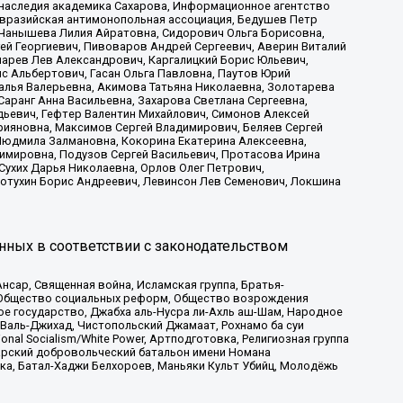
 наследия академика Сахарова, Информационное агентство
Евразийская антимонопольная ассоциация, Бедушев Петр
 Чанышева Лилия Айратовна, Сидорович Ольга Борисовна,
гей Георгиевич, Пивоваров Андрей Сергеевич, Аверин Виталий
марев Лев Александрович, Каргалицкий Борис Юльевич,
с Альбертович, Гасан Ольга Павловна, Паутов Юрий
алья Валерьевна, Акимова Татьяна Николаевна, Золотарева
аранг Анна Васильевна, Захарова Светлана Сергеевна,
дьевич, Гефтер Валентин Михайлович, Симонов Алексей
рияновна, Максимов Сергей Владимирович, Беляев Сергей
 Людмила Залмановна, Кокорина Екатерина Алексеевна,
имировна, Подузов Сергей Васильевич, Протасова Ирина
Сухих Дарья Николаевна, Орлов Олег Петрович,
отухин Борис Андреевич, Левинсон Лев Семенович, Локшина
нных в соответствии с законодательством
сар, Священная война, Исламская группа, Братья-
а, Общество социальных реформ, Общество возрождения
ое государство, Джабха аль-Нусра ли-Ахль аш-Шам, Народное
 Валь-Джихад, Чистопольский Джамаат, Рохнамо ба суи
nal Socialism/White Power, Артподготовка, Религиозная группа
атарский добровольческий батальон имени Номана
ка, Батал-Хаджи Белхороев, Маньяки Культ Убийц, Молодёжь