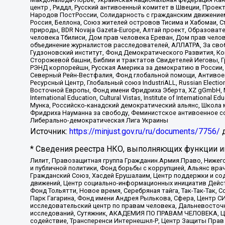
центр , Риддл, Русский антивоенный комитет в Швеции, Проект
Народов ПостРоссии, Солидарность с гражданским движением 
Россия, Беллона, Союз жителей островов Тисима и Хабомаи, 
природы, BDR Novaja Gazeta-Europe, Алтай проект, Образова
человека Тбилиси, Дом прав человека Ереван, Дом прав челов
объединение журналистов расследователей, АЛЛАТРА, За своб
Гудзоновский институт, Фонд Демократического Развития, К
Сторожевой башни, Библии и трактатов Свидетелей Иеговы, Г
РЭНД корпорейшн, Русская Америка за демократию в России, 
Северный Рейн-Вестфалия, Фонд глобальной помощи, Антивоенн
Ресурсный Центр, Глобальный союз IndustriALL, Russian Electi
Восточной Европы, Фонд имени Фридриха Эберта, XZ gGmbH, М
International Education, Cultural Vistas, Institute of Intern
Мунка, Российско-канадский демократический альянс, Школа
Фридриха Науманна за свободу, Феминистское антивоенное соп
Либерально-демократическая Лига Украины
Источник:
https://minjust.gov.ru/ru/documents/7756/
д
* Сведения реестра НКО, выполняющих функции ин
Лилит, Правозащитная группа Гражданин.Армия.Право, Нижего
и публичной политики, Фонд борьбы с коррупцией, Альянс вр
Гражданский Союз, Хасдей Ерушалаим, Центр поддержки и сод
движений, Центр социально-информационных инициатив Дейс
Фонд Тольятти, Новое время, Серебряная тайга, Так-Так-Так,
Парк Гагарина, Фонд имени Андрея Рылькова, Сфера, Центр С
исследовательский центр по правам человека, Дальневосточн
исследований, Сутяжник, АКАДЕМИЯ ПО ПРАВАМ ЧЕЛОВЕКА, Це
содействие, Трансперенси Интернешнл-Р, Центр Защиты Прав