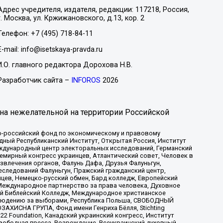
Адрес учредителя, издателя, редакции: 117218, Россия,
г. Москва, ул. Кржижановского, д.13, кор. 2
Телефон: +7 (495) 718-84-11
E-mail: info@isetskaya-pravda.ru
И.О. главного редактора Дорохова Н.В.
Разработчик сайта –
INFOROS
2026
на нежелательной на территории Российской
-российский фонд по экономическому и правовому
ый Республиканский Институт, Открытая Россия, Институт
ждународный центр электоральных исследований, Германский
мирный конгресс украинцев, Атлантический совет, Человек в
звлечения органов, Фалунь Дафа, Друзья Фалуньгун,
еследований Фалуньгун, Пражский гражданский центр,
цев, Немецко-русский обмен, Бард колледж, Европейский
Международное партнерство за права человека, Духовное
ый Библейский Колледж, Международное христианское
аблюдению за выборами, Республика Польша, СВОБОДНЫЙ
АХИСНА ГРУПА, Фонд имени Генриха Бёлля, Stichting
t 22 Foundation, Канадский украинский конгресс, Институт
вободная пресса, Возрождение, Всеукраинский духовный