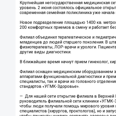
Крупнейшая негосударственная медицинская с
уровень. 2 июня состоялось официальное открыт
современная семейная поликлиника уже начала
Новое подразделение площадью 1400 кв. метров
200 комфортных приемов в смену и работает без
Филиал объединил терапевтическое и педиатрич
младенцев до людей старшего поколения. В штат
физиотерапевты, ЛОР-врачи и урологи. Пациент
другие виды диагностики.
В ближайшее время начнут прием гинеколог, хиру
Филиал оснащен медицинским оборудованием эк
аппаратами функциональной диагностики и пре
специалисты, так и врачи из головного отделен
стандартов «УГМК-Здоровье».
— Для нашей сети открытие филиала в Верхней
руководитель филиальной сети клиники «УГМК-
чтобы люди получали помощь мирового уровня в 
специалистов (хирургов, проктологов), но и зап
чтобы пациенты учились сохранять здоровье вме