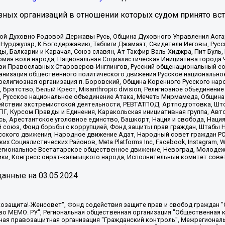
зных организаций в отношении которых судом принято вс
ской Духовно Родовой Державы Русь, Община Духовного Управления Асг
Нурджулар, К Богодержавию, Таблиги Джамаат, Свидетели Иеговы, Рус
, Балкарии и Карачая, Союз славян, Ат-Такфир Валь-Хиджра, Пит Буль,
рмия воли народа, Национальная Социалистическая Инициатива города 
ви Православных Староверов-Инглингов, Русский общенациональный сою
ганизация общественного политического движения Русское национально
елигиозная организация п. Боровский, Община Коренного Русского нар
 Братство, Белый Крест, Misanthropic division, Религиозное объединен
е, Русское национальное объединение Атака, Мечеть Мирмамеда, Община
йствии экстремистской деятельности, РЕВТАТПОД, Артподготовка, Што
, Курсом Правды и Единения, Каракольская инициативная группа, Автог
ь, Арестантское уголовное единство, Башкорт, Нация и свобода, Нация и
союз, Фонд борьбы с коррупцией, Фонд защиты прав граждан, Штабы На
сского движения, Народное движение Адат, Народный совет граждан РС
х Социалистических Районов, Meta Platforms Inc, Facebook, Instagram
Региональное Всетатарское общественное движение, Невоград, Молоде
ки, Конгресс ойрат-калмыцкого народа, Исполнительный комитет сове
анные на
03.05.2024
 "Мы против СПИДа", Камалягин Денис Николаевич, Маркелов Сергей Евгеньевич, Пономарев Лев Александрович, Савицкая Людмила Алексеевна, Автономная некоммерческая организация "Центр по работе с проблемой насилия "НАСИЛИЮ.НЕТ", Межрегиональный профессиональный союз работников здравоохранения "Альянс врачей", Юридическое лицо, зарегистрированное в Латвийской Республике, SIA "Medusa Project" (регистрационный номер 40103797863, дата регистрации 10.06.2014), Некоммерческая организация "Фонд по борьбе с коррупцией", Автономная некоммерческая организация "Институт права и публичной политики", Баданин Роман Сергеевич, Гликин Максим Александрович, Железнова Мария Михайловна, Лукьянова Юлия Сергеевна, Маетная Елизавета Витальевна, Маняхин Петр Борисович, Чуракова Ольга Владимировна, Ярош Юлия Петровна, Юридическое лицо "The Insider SIA", зарегистрированное в Риге, Латвийская Республика (дата регистрации 26.06.2015), являющееся администратором доменного имени интернет-издания "The Insider SIA", https://theins.ru, Постернак Алексей Евгеньевич, Рубин Михаил Аркадьевич, Анин Роман Александрович, Юридическое лицо Istories fonds, зарегистрированное в Латвийской Республике (регистрационный номер 50008295751, дата регистрации 24.02.2020), Великовский Дмитрий Александрович, Долинина Ирина Николаевна, Мароховская Алеся Алексеевна, Шлейнов Роман Юрьевич, Шмагун Олеся Валентиновна, Общество с ограниченной ответственностью "Альтаир 2021", Общество с ограниченной ответственностью "Вега 2021", Общество с ограниченной ответственностью "Главный редактор 2021", Общество с ограниченной ответственностью "Ромашки монолит", Важенков Артем Валерьевич, Ивановская областная общественная организация "Центр гендерных исследований", Гурман Юрий Альбертович, Медиапроект "ОВД-Инфо", Егоров Владимир Владимирович, Жилинский Владимир Александрович, Общество с ограниченной ответственностью "ЗП", Иванова София Юрьевна, Карезина Инна Павловна, Кильтау Екатерина Викторовна, Петров Алексей Викторович, Пискунов Сергей Евгеньевич, Смирнов Сергей Сергеевич, Тихонов Михаил Сергеевич, Общество с ограниченной ответственностью "ЖУРНАЛИСТ-ИНОСТРАННЫЙ АГЕНТ", Арапова Галина Юрьевна, Вольтская Татьяна Анатольевна, Американская компания "Mason G.E.S. Anonymous Foundation" (США), являющаяся владельцем интернет-издания https://mnews.world/, Компания "Stichting Bellingcat", зарегистрированная в Нидерландах (дата регистрации 11.07.2018), Захаров Андрей Вячеславович, Клепиковская Екатерина Дмитриевна, Общество с ограниченной ответственностью "МЕМО", Перл Роман Александрович, Симонов Евгений Алексеевич, Соловьева Елена Анатольевна, Сотников Даниил Владимирович, Сурначева Елизавета Дмитриевна, Автономная некоммерческая организация по защите прав человека и информированию населения "Якутия – Наше Мнение", Общество с ограниченной ответственностью "Москоу диджитал медиа", с 26.01.2023 Общество с ограниченной ответственностью "Чайка Белые сады", Ветошкина Валерия Валерьевна, Заговора Максим Александрович, Межрегиональное общественное движение "Российская ЛГБТ - сеть", Оленичев Максим Владимирович, Павлов Иван Юрьевич, Скворцова Елена Сергеевна, Общество с ограниченной ответственностью "Как бы инагент", Кочетков Игорь Викторович, Общество с ограниченной ответственностью "Честные выборы", Еланчик Олег Александрович, Общество с ограниченной ответственностью "Нобелевский призыв", Гималова Регина Эмилевна, Григорьев Андрей Валерьевич, Григорьева Алина Александровна, Ассоциация по содействию защите прав призывников, альтернативнослужащих и военнослужащих "Правозащитная группа "Гражданин.Армия.Право", Хисамова Регина Фаритовна, Автономная некоммерческая организация по реализации социально-правовых программ "Лилит"