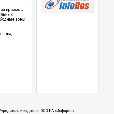
ция приемов
бильных
ободные зоны
озона,
Учредитель и издатель ООО ИА «Инфорос».