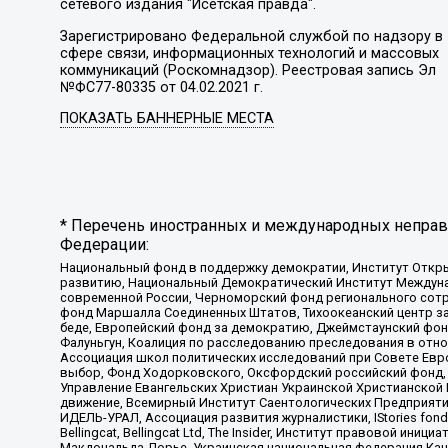
сетевого издания "Исетская правда".
Зарегистрировано Федеральной службой по надзору в
сфере связи, информационных технологий и массовых
коммуникаций (Роскомнадзор). Реестровая запись Эл
№ФС77-80335 от 04.02.2021 г.
ПОКАЗАТЬ БАННЕРНЫЕ МЕСТА
* Перечень иностранных и международных неправи
Федерации:
Национальный фонд в поддержку демократии, Институт Откр
развитию, Национальный Демократический Институт Междуна
современной России, Черноморский фонд регионального сот
фонд Маршалла Соединенных Штатов, Тихоокеанский центр за
беде, Европейский фонд за демократию, Джеймстаунский фонд
Фалуньгун, Коалиция по расследованию преследования в отно
Ассоциация школ политических исследований при Совете Евр
выбор, Фонд Ходорковского, Оксфордский российский фонд, 
Управление Евангельских Христиан Украинской Христианской
движение, Всемирный Институт Саентологических Предприяти
ИДЕЛЬ-УРАЛ, Ассоциация развития журналистики, IStories fo
Bellingcat, Bellingcat Ltd, The Insider, Институт правовой ин
Макдональда-Лорье, Украинская национальная федерация Кан