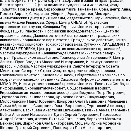
Благотворительный фонд охраны здоровья и защиты прав граждан,
Благотворительный фонд помощи осужденным и их семьям, Фонд
Тольятти, Новое время, Серебряная тайга, Так-Так-Так, Сова, центр Анна,
Проект Апрель, Самарская губерния, Эра здоровья, Мемориал,
Аналитический Центр Юрия Левады, Издательство Парк Гагарина, Фонд
имени Андрея Рылькова, Сфера, Центр СИБАЛЬТ, Уральская
правозащитная группа, Женщины Евразии, Институт прав человека,
Фонд защиты гласности, Российский исследовательский центр по
правам человека, Дальневосточный центр развития гражданских
инициатив и социального партнерства, Гражданское действие, Центр
независимых социологических исследований, Сутяжник, АКАДЕМИЯ ПО
ПРАВАМ ЧЕЛОВЕКА, Центр развития некоммерческих организаций,
Частное учреждение в Калининграде Совета Министров северных
стран, Гражданское содействие, Трансперенси Интернешнл-Р, Центр
Защиты Прав Средств Массовой Информации, Институт развития
прессы - Сибирь, Частное учреждение в Санкт-Петербурге Совета
Министров Северных Стран, Фонд поддержки свободы прессы,
Гражданский контроль, Человек и Закон, Общественная комиссия по
сохранению наследия академика Сахарова, Информационное агентство
МЕМО. РУ, Институт региональной прессы, Институт Развития Свободы
Информации, Экозащита!-Женсовет, Общественный вердикт,
Евразийская антимонопольная ассоциация, Бедушев Петр Петрович,
Дзугкоева Регина Николаевна, Кривенко Сергей Владимирович,
Милославский Павел Юрьевич, Шнырова Ольга Вадимовна, Чанышева
Лилия Айратовна, Сидорович Ольга Борисовна, Туровский Александр
Алексеевич, Васильева Анастасия Евгеньевна, Ривина Анна Валерьевна,
Бойко Анатолий Николаевич, Дугин Сергей Георгиевич, Пивоваров
Андрей Сергеевич, Аверин Виталий Евгеньевич, Барахоев Магомед
Бекханович, Шарипков Олег Викторович, Мошель Ирина Ароновна,
Шведов Григорий Сергеевич, Пономарев Лев Александрович,