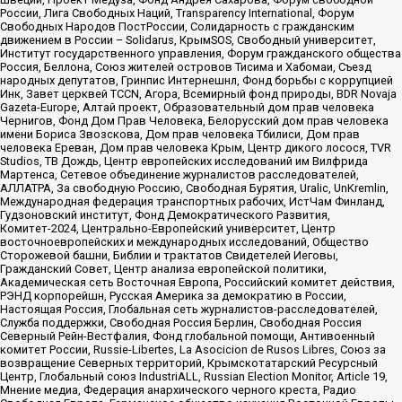
России, Лига Свободных Наций, Transparеncy International, Форум
Свободных Народов ПостРоссии, Солидарность с гражданским
движением в России – Solidarus, КрымSOS, Свободный университет,
Институт государственного управления, Форум гражданского общества
Россия, Беллона, Союз жителей островов Тисима и Хабомаи, Съезд
народных депутатов, Гринпис Интернешнл, Фонд борьбы с коррупцией
Инк, Завет церквей TCCN, Агора, Всемирный фонд природы, BDR Novaja
Gazeta-Europe, Алтай проект, Образовательный дом прав человека
Чернигов, Фонд Дом Прав Человека, Белорусский дом прав человека
имени Бориса Звозскова, Дом прав человека Тбилиси, Дом прав
человека Ереван, Дом прав человека Крым, Центр дикого лосося, TVR
Studios, ТВ Дождь, Центр европейских исследований им Вилфрида
Мартенса, Сетевое объединение журналистов расследователей,
АЛЛАТРА, За свободную Россию, Свободная Бурятия, Uralic, UnKremlin,
Международная федерация транспортных рабочих, ИстЧам Финланд,
Гудзоновский институт, Фонд Демократического Развития,
Комитет-2024, Центрально-Европейский университет, Центр
восточноевропейских и международных исследований, Общество
Сторожевой башни, Библии и трактатов Свидетелей Иеговы,
Гражданский Совет, Центр анализа европейской политики,
Академическая сеть Восточная Европа, Российский комитет действия,
РЭНД корпорейшн, Русская Америка за демократию в России,
Настоящая Россия, Глобальная сеть журналистов-расследователей,
Служба поддержки, Свободная Россия Берлин, Свободная Россия
Северный Рейн-Вестфалия, Фонд глобальной помощи, Антивоенный
комитет России, Russie-Libertes, La Asocicion de Rusos Libres, Союз за
возвращение Северных территорий, Крымскотатарский Ресурсный
Центр, Глобальный союз IndustriALL, Russian Election Monitor, Article 19,
Мнение медиа, Федерация анархического черного креста, Радио