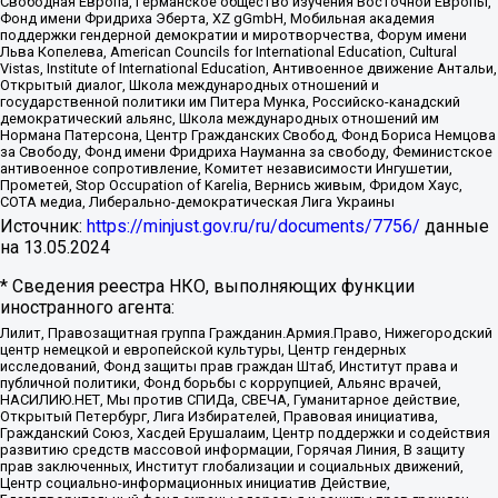
Свободная Европа, Германское общество изучения Восточной Европы,
Фонд имени Фридриха Эберта, XZ gGmbH, Мобильная академия
поддержки гендерной демократии и миротворчества, Форум имени
Льва Копелева, American Councils for International Education, Cultural
Vistas, Institute of International Education, Антивоенное движение Антальи,
Открытый диалог, Школа международных отношений и
государственной политики им Питера Мунка, Российско-канадский
демократический альянс, Школа международных отношений им
Нормана Патерсона, Центр Гражданских Свобод, Фонд Бориса Немцова
за Свободу, Фонд имени Фридриха Науманна за свободу, Феминистское
антивоенное сопротивление, Комитет независимости Ингушетии,
Прометей, Stop Occupation of Karelia, Вернись живым, Фридом Хаус,
СОТА медиа, Либерально-демократическая Лига Украины
Источник:
https://minjust.gov.ru/ru/documents/7756/
данные
на
13.05.2024
* Сведения реестра НКО, выполняющих функции
иностранного агента:
Лилит, Правозащитная группа Гражданин.Армия.Право, Нижегородский
центр немецкой и европейской культуры, Центр гендерных
исследований, Фонд защиты прав граждан Штаб, Институт права и
публичной политики, Фонд борьбы с коррупцией, Альянс врачей,
НАСИЛИЮ.НЕТ, Мы против СПИДа, СВЕЧА, Гуманитарное действие,
Открытый Петербург, Лига Избирателей, Правовая инициатива,
Гражданский Союз, Хасдей Ерушалаим, Центр поддержки и содействия
развитию средств массовой информации, Горячая Линия, В защиту
прав заключенных, Институт глобализации и социальных движений,
Центр социально-информационных инициатив Действие,