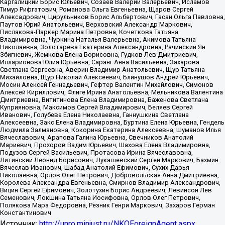
Каргалицкий Борис Юльевич, Созаев Валерий Валерьевич, Исламов
Тимур Рифгатович, Романова Ольга Евгеньевна, Щаров Сергей
Алексадрович, Цирульников Борис Альбертович, Гасан Ольга Павловна,
Паутов Юрий Анатольевич, Верховский Александр Маркович,
Пислакова-Паркер Марина Петровна, Кочеткова Татьяна
Владимировна, Чуркина Наталья Валерьевна, Акимова Татьяна
Николаевна, Золотарева Екатерина Александровна, Рачинский Ян
Збигневич, Жемкова Елена Борисовна, Гудков Лев Дмитриевич,
Илларионова Юлия Юрьевна, Саранг Анна Васильевна, Захарова
Светлана Сергеевна, Аверин Владимир Анатольевич, Щур Татьяна
Михайловна, Щур Николай Алексеевич, Блинушов Андрей Юрьевич,
Мосин Алексей Геннадьевич, Гефтер Валентин Михайлович, Симонов
Алексей Кириллович, Флиге Ирина Анатольевна, Мельникова Валентина
Дмитриевна, Вититинова Елена Владимировна, Баженова Светлана
Куприяновна, Максимов Сергей Владимирович, Беляев Сергей
Иванович, Голубева Елена Николаевна, Ганнушкина Светлана
Алексеевна, Закс Елена Владимировна, Буртина Елена Юрьевна, Гендель
Людмила Залмановна, Кокорина Екатерина Алексеевна, Шуманов Илья
Вячеславович, Арапова Галина Юрьевна, Свечников Анатолий
Мариевич, Прохоров Вадим Юрьевич, Шахова Елена Владимировна,
Подузов Сергей Васильевич, Протасова Ирина Вячеславовна,
Литинский Леонид Борисович, Лукашевский Сергей Маркович, Бахмин
Вячеслав Иванович, Шабад Анатолий Ефимович, Сухих Дарья
Николаевна, Орлов Олег Петрович, Добровольская Анна Дмитриевна,
Королева Александра Евгеньевна, Смирнов Владимир Александрович,
Вицин Сергей Ефимович, Золотухин Борис Андреевич, Левинсон Лев
Семенович, Локшина Татьяна Иосифовна, Орлов Олег Петрович,
Полякова Мара Федоровна, Резник Генри Маркович, Захаров Герман
Константинович
Источник:
http://unro.minjust.ru/NKOForeignAgent.aspx