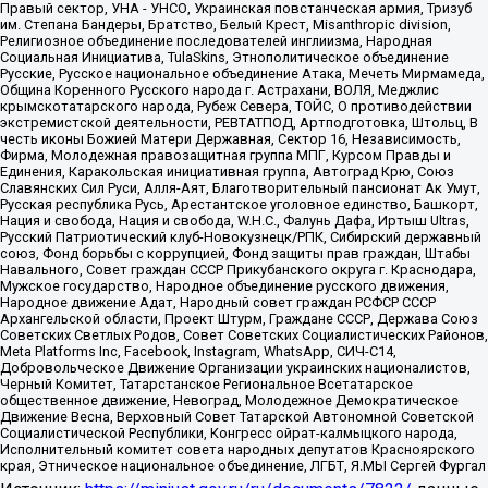
Правый сектор, УНА - УНСО, Украинская повстанческая армия, Тризуб
им. Степана Бандеры, Братство, Белый Крест, Misanthropic division,
Религиозное объединение последователей инглиизма, Народная
Социальная Инициатива, TulaSkins, Этнополитическое объединение
Русские, Русское национальное объединение Атака, Мечеть Мирмамеда,
Община Коренного Русского народа г. Астрахани, ВОЛЯ, Меджлис
крымскотатарского народа, Рубеж Севера, ТОЙС, О противодействии
экстремистской деятельности, РЕВТАТПОД, Артподготовка, Штольц, В
честь иконы Божией Матери Державная, Сектор 16, Независимость,
Фирма, Молодежная правозащитная группа МПГ, Курсом Правды и
Единения, Каракольская инициативная группа, Автоград Крю, Союз
Славянских Сил Руси, Алля-Аят, Благотворительный пансионат Ак Умут,
Русская республика Русь, Арестантское уголовное единство, Башкорт,
Нация и свобода, Нация и свобода, W.H.С., Фалунь Дафа, Иртыш Ultras,
Русский Патриотический клуб-Новокузнецк/РПК, Сибирский державный
союз, Фонд борьбы с коррупцией, Фонд защиты прав граждан, Штабы
Навального, Совет граждан СССР Прикубанского округа г. Краснодара,
Мужское государство, Народное объединение русского движения,
Народное движение Адат, Народный совет граждан РСФСР СССР
Архангельской области, Проект Штурм, Граждане СССР, Держава Союз
Советских Светлых Родов, Совет Советских Социалистических Районов,
Meta Platforms Inc, Facebook, Instagram, WhatsApp, СИЧ-С14,
Добровольческое Движение Организации украинских националистов,
Черный Комитет, Татарстанское Региональное Всетатарское
общественное движение, Невоград, Молодежное Демократическое
Движение Весна, Верховный Совет Татарской Автономной Советской
Социалистической Республики, Конгресс ойрат-калмыцкого народа,
Исполнительный комитет совета народных депутатов Красноярского
края, Этническое национальное объединение, ЛГБТ, Я.МЫ Сергей Фургал