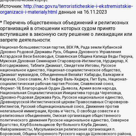
Источник:
http://nac.gov.ru/terroristicheskie-i-ekstremistskie-
organizacii-i-materialy.html
данные на
16.11.2023
* Перечень общественных объединений и религиозных
организаций в отношении которых судом принято
вступившее в законную силу решение о ликвидации или
запрете деятельности:
Национал-большевистская партия, ВЕК РА, Рада земли Кубанской
Духовно Родовой Державы Русь, Община Духовного Управления
Асгардской Веси Беловодья, Славянская Община Капища Веды Перуна,
Мужская Духовная Семинария Староверов-Инглингов, Нурджулар, К
Богодержавию, Таблиги Джамаат, Свидетели Иеговы, Русское
национальное единство, Национал-социалистическое общество,
Джамаат мувахидов, Объединенный Вилайат Кабарды, Балкарии и
Карачая, Союз славян, Ат-Такфир Валь-Хиджра, Пит Буль, Национал-
социалистическая рабочая партия России, Славянский союз,
Формат-18, Благородный Орден Дьявола, Армия воли народа,
Национальная Социалистическая Инициатива города Череповца,
Духовно-Родовая Держава Русь, Русское национальное единство,
Древнерусской Инглистической церкви Православных Староверов-
Инглингов, Русский общенациональный союз, Движение против
нелегальной иммиграции, Кровь и Честь, О свободе совести и о
религиозных объединениях, Омская организация общественного
политического движения Русское национальное единство, Северное
Братство, Клуб Болельщиков Футбольного Клуба Динамо,
Файзрахманисты, Мусульманская религиозная организация п.
Боровский, Община Коренного Русского народа Щелковского района,