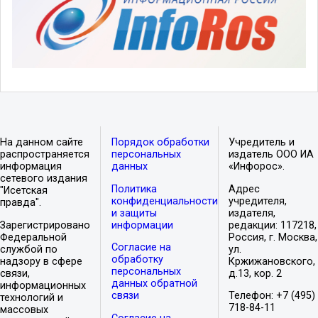
На данном сайте
Порядок обработки
Учредитель и
распространяется
персональных
издатель ООО ИА
информация
данных
«Инфорос».
сетевого издания
Политика
Адрес
"Исетская
конфиденциальности
учредителя,
правда".
и защиты
издателя,
Зарегистрировано
информации
редакции: 117218,
Федеральной
Россия, г. Москва,
Согласие на
службой по
ул.
обработку
надзору в сфере
Кржижановского,
персональных
связи,
д.13, кор. 2
данных обратной
информационных
связи
Телефон: +7 (495)
технологий и
718-84-11
массовых