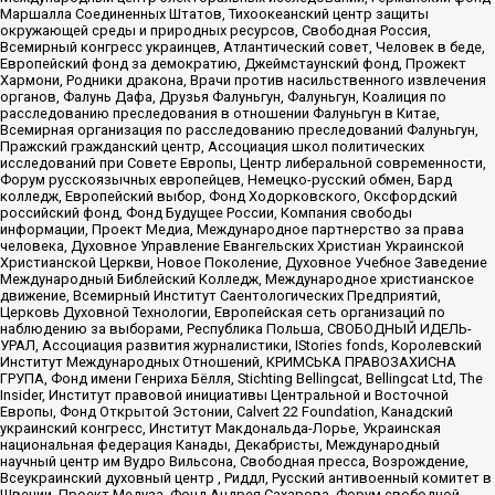
Маршалла Соединенных Штатов, Тихоокеанский центр защиты
окружающей среды и природных ресурсов, Свободная Россия,
Всемирный конгресс украинцев, Атлантический совет, Человек в беде,
Европейский фонд за демократию, Джеймстаунский фонд, Прожект
Хармони, Родники дракона, Врачи против насильственного извлечения
органов, Фалунь Дафа, Друзья Фалуньгун, Фалуньгун, Коалиция по
расследованию преследования в отношении Фалуньгун в Китае,
Всемирная организация по расследованию преследований Фалуньгун,
Пражский гражданский центр, Ассоциация школ политических
исследований при Совете Европы, Центр либеральной современности,
Форум русскоязычных европейцев, Немецко-русский обмен, Бард
колледж, Европейский выбор, Фонд Ходорковского, Оксфордский
российский фонд, Фонд Будущее России, Компания свободы
информации, Проект Медиа, Международное партнерство за права
человека, Духовное Управление Евангельских Христиан Украинской
Христианской Церкви, Новое Поколение, Духовное Учебное Заведение
Международный Библейский Колледж, Международное христианское
движение, Всемирный Институт Саентологических Предприятий,
Церковь Духовной Технологии, Европейская сеть организаций по
наблюдению за выборами, Республика Польша, СВОБОДНЫЙ ИДЕЛЬ-
УРАЛ, Ассоциация развития журналистики, IStories fonds, Королевский
Институт Международных Отношений, КРИМСЬКА ПРАВОЗАХИСНА
ГРУПА, Фонд имени Генриха Бёлля, Stichting Bellingcat, Bellingcat Ltd, The
Insider, Институт правовой инициативы Центральной и Восточной
Европы, Фонд Открытой Эстонии, Calvert 22 Foundation, Канадский
украинский конгресс, Институт Макдональда-Лорье, Украинская
национальная федерация Канады, Декабристы, Международный
научный центр им Вудро Вильсона, Свободная пресса, Возрождение,
Всеукраинский духовный центр , Риддл, Русский антивоенный комитет в
Швеции, Проект Медуза, Фонд Андрея Сахарова, Форум свободной