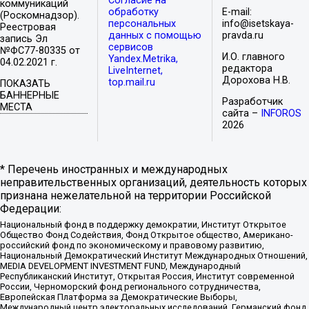
Согласие на
коммуникаций
обработку
E-mail:
(Роскомнадзор).
персональных
info@isetskaya-
Реестровая
данных с помощью
pravda.ru
запись Эл
сервисов
№ФС77-80335 от
И.О. главного
Yandex.Metrika,
04.02.2021 г.
редактора
LiveInternet,
Дорохова Н.В.
top.mail.ru
ПОКАЗАТЬ
БАННЕРНЫЕ
Разработчик
МЕСТА
сайта –
INFOROS
2026
* Перечень иностранных и международных
неправительственных организаций, деятельность которых
признана нежелательной на территории Российской
Федерации:
Национальный фонд в поддержку демократии, Институт Открытое
Общество Фонд Содействия, Фонд Открытое общество, Американо-
российский фонд по экономическому и правовому развитию,
Национальный Демократический Институт Международных Отношений,
MEDIA DEVELOPMENT INVESTMENT FUND, Международный
Республиканский Институт, Открытая Россия, Институт современной
России, Черноморский фонд регионального сотрудничества,
Европейская Платформа за Демократические Выборы,
Международный центр электоральных исследований, Германский фонд