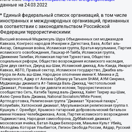
данные на
24.03.2022
* Единый федеральный список организаций, в том числе
иностранных и международных организаций, признанных
в соответствии с законодательством Российской
Федерации террористическими:
Высший военный Маджлисуль Шура Объединенных сил моджахедов
Кавказа, Конгресс народов Ичкерии и Дагестана, База, Асбат аль-
Ансар, Священная война, Исламская группа, Братья-мусульмане, Партия
исламского освобождения, Лашкар-И-Тайба, Исламская группа,
Движение Талибан, Исламская партия Туркестана, Общество
социальных реформ, Общество возрождения исламского наследия,
Дом двух святых, Джунд аш-Шам, Исламский джихад, Аль-Каида, Имарат
Кавказ, АБТО, Правый сектор, Исламское государство, Джабха аль-
Нусра ли-Ахль аш-Шам, Народное ополчение имени К. Минина и Д.
Пожарского, Аджр от Аллаха Субхану уа Тагьаля SHAM, АУМ Синрике,
Муджахеды джамаата Ат-Тавхида Валь-Джихад, Чистопольский
Джамаат, Рохнамо ба суи давлати исломи, Террористическое
сообщество Сеть, Катиба Таухид валь-Джихад, Хайят Тахрир аш-Шам,
Ахлю Сунна Валь Джамаа, National Socialism/White Power,
Артподготовка, Религиозная группа “Джамаат “Красный пахарь”,
Колумбайн, Хатлонский джамаат, Мусульманская религиозная группа п.
Кушкуль г. Оренбург, Крымско-татарский добровольческий батальон
имени Номана Челебиджихана, Азов, Партия исламского возрождения
Таджикистана, Народная самооборона, Дуббайский джамаат,
московская ячейка, Батал-Хаджи Белхороев, Маньяки Культ Убийц,
Молодёжь Которая Улыбается, Легион Свобода России, Айдар, Русский
добровольческий корпус