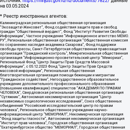
Источник:
https://minjust.gov.ru/ru/documents/7822/
данные
на
03.05.2024
* Реестр иностранных агентов:
Калининградская региональная общественная организация "Экозащита!-Женсовет", Фонд содействия защите прав и свобод граждан "Общественный вердикт", Фонд "Институт Развития Свободы Информации", Частное учреждение "Информационное агентство МЕМО. РУ", Региональная общественная организация "Общественная комиссия по сохранению наследия академика Сахарова", Фонд поддержки свободы прессы, Санкт-Петербургская общественная правозащитная организация "Гражданский контроль", Межрегиональная общественная организация "Информационно-просветительский центр "Мемориал", Региональный Фонд "Центр Защиты Прав Средств Массовой Информации", с 05.12.2023 Фонд "Центр Защиты Прав Средств массовой информации", Региональная общественная благотворительная организация помощи беженцам и мигрантам "Гражданское содействие", Негосударственное образовательное учреждение дополнительного профессионального образования (повышение квалификации) специалистов "АКАДЕМИЯ ПО ПРАВАМ ЧЕЛОВЕКА", Свердловская региональная общественная организация "Сутяжник", Автономная некоммерческая организация "Центр независимых социологических исследований", Союз общественных объединений "Российский исследовательский центр по правам человека", Региональное общественное учреждение научно-информационный центр "МЕМОРИАЛ", Некоммерческая организация "Фонд защиты гласности", Автономная некоммерческая организация "Институт прав человека", Городская общественная организация "Екатеринбургское общество "МЕМОРИАЛ", Городская общественная организация "Рязанское историко-просветительское и правозащитное общество "Мемориал" (Рязанский Мемориал), Челябинский региональный орган общественной самодеятельности – женское общественное объединение "Женщины Евразии", Челябинский региональный орган общественной самодеятельности "Уральская правозащитная группа", Фонд содействия защите здоровья и социальной справедливости имени Андрея Рылькова, Автономная Некоммерческая Организация "Аналитический Центр Юрия Левады", Автономная некоммерческая организация социальной поддержки населения "Проект Апрель", Региональная общественная организация помощи женщинам и детям, находящимся в кризисной ситуации "Информационно-методический центр "Анна", Фонд содействия развитию массовых коммуникаций и правовому просвещению "Так-так-Так", Фонд содействия устойчивому развитию "Серебряная тайга", Свердловский региональный общественный фонд социальных проектов "Новое время", "Idel.Реалии", Кавказ.Реалии, Крым.Реалии, Телеканал Настоящее Время, Татаро-башкирская служба Радио Свобода (Azatliq Radiosi), Радио Свободная Европа/Радио Свобода (PCE/PC), "Сибирь.Реалии", "Фактограф", Благотворительный фонд помощи осужденным и их семьям, Автономная некоммерческая организация "Институт глобализации и социальных движений", Фонд "В защиту прав заключенных", Частное учреждение "Центр поддержки и содействия развитию средств массовой информации", Пензенский региональный общественный благотворительный фонд "Гражданский союз", "Север.Реалии", Некоммерческая организация Фонд "Правовая инициатива", Общество с ограниченной ответственностью "Радио Свободная Европа/Радио Свобода", Чешское информационное агентство "MEDIUM-ORIENT", Красноярская региональная общественная организация "Мы против СПИДа", Камалягин Денис Николаевич, Маркелов Сергей Евгеньевич, Пономарев Лев Александрович, Савицкая Людмила Алексеевна, Автономная некоммерческая организация "Центр по работе с проблемой насилия "НАСИЛИЮ.НЕТ", Межрегиональный профессиональный союз работников здравоохранения "Альянс врачей", Юридическое лицо, зарегистрированное в Латвийской Республике, SIA "Medusa Project" (регистрационный номер 40103797863, дата регистрации 10.06.2014), Некоммерческая организация "Фонд по борьбе с коррупцией", Автономная некоммерческая организация "Институт права и публичной политики", Баданин Роман Сергеевич, Гликин Максим Александрович, Железнова Мария Михайловна, Лукьянова Юлия Сергеевна, Маетная Елизавета Витальевна, Маняхин Петр Борисович, Чуракова Ольга Владимировна, Ярош Юлия Петровна, Юридическое лицо "The Insider SIA", зарегистрированное в Риге, Латвийская Республика (дата регистрации 26.06.2015), являющееся администратором доменного имени интернет-издания "The Insider SIA", https://theins.ru, Постернак Алексей Евгеньевич, Рубин Михаил Аркадьевич, Анин Роман Александрович, Юридическое лицо Istories fonds, зарегистрированное в Латвийской Республике (регистрационный номер 50008295751, дата регистрации 24.02.2020), Великовский Дмитрий Александрович, Долинина Ирина Николаевна, Мароховская Алеся Алексеевна, Шлейнов Роман Юрьевич, Шмагун Олеся Валентиновна, Общество с ограниченной ответственностью "Альтаир 2021", Общество с ограниченной ответственностью "Вега 2021", Общество с ограниченной ответственностью "Главный редактор 2021", Общество с ограниченной ответственностью "Ромашки монолит", Важенков Артем Валерьевич, Ивановская областная общественная организация "Центр гендерных исследований", Гурман Юрий Альбертович, Медиапроект "ОВД-Инфо", Егоров Владимир Владимирович, Жилинский Владимир Александрович, Общество с ограниченной ответственностью "ЗП", Иванова София Юрьевна, Карезина Инна Павловна, Кильтау Екатерина Викторовна, Петров Алексей Викторович, Пискунов Сергей Евгеньевич, Смирнов Сергей Сергеевич, Тихонов Михаил Сергеевич, Общество с ограниченной ответственностью "ЖУРНАЛИСТ-ИНОСТРАННЫЙ АГЕНТ", Арапова Галина Юрьевна, Вольтская Татьяна Анатольевна, Американская компания "Mason G.E.S. Anonymous Foundation" (США), являющаяся владельцем интернет-издания https://mnews.world/, Компания "Stichting Bellingcat", зарегистрированная в Нидерландах (дата регистрации 11.07.2018), Захаров Андрей Вячеславович, Клепиковская Екатерина Дмитриевна, Общество с ограниченной ответственностью "МЕМО", Перл Роман Александрович, Симонов Евгений Алексеевич, Соловьева Елена Анатольевна, Сотников Даниил Владимирович, Сурначева Елизавета Дмитриевна, Автономная некоммерческая организация по защите прав человека и информированию населения "Якутия – Наше Мнение", Общество с ограниченной ответственностью "Москоу диджитал медиа", с 26.01.2023 Общество с ограниченной ответственностью "Чайка Белые сады", Ветошкина Валерия Валерьевна, Заговора Максим Александрович, Межрегиональное общественное движение "Российская ЛГБТ - сеть", Оленичев Максим Владимирович, Павлов Иван Юрьевич, Скворцова Елена Сергеевна, Общество с ограниченной ответственностью "Как бы инагент", Кочетков Игорь Викторович, Общество с ограниченной ответственностью "Честные выборы", Еланчик Олег Александрович, Общество с ограниченной ответственностью "Нобелевский призыв", Гималова Регина Эмилевна, Григорьев Андрей Валерьевич, Григорьева Алина Александровна, Ассоциация по содействию защите прав призывников, альтернативнослужащих и военнослужащих "Правозащитная группа "Гражданин.Армия.Право", Хисамова Регина Фаритовна, Автономная некоммерческая организация по реализации социально-правовых программ "Лилит", Дальневосточное общественное движение "Маяк", Санкт-Петербургская ЛГБТ-инициативная группа "Выход", Инициативная группа ЛГБТ+ "Реверс", Алексеев Андрей Викторович, Бекбулатова Таисия Львовна, Беляев Иван Михайлович, Владыкина Елена Сергеевна, Гельман Марат Александрович, Никульшина Вероника Юрьевна, Толоконникова Надежда Андреевна, Шендерович Виктор Анатольевич, Общество с ограниченной ответственностью "Данное сообщение", Общество с ограниченной ответственностью Издательский дом "Новая глава", Айнбиндер Александра Александровна, Московский комьюнити-центр для ЛГБТ+инициатив, Благотворительный фонд развития филантропии, Deutsche Welle (Германия, Kurt-Schumacher-Strasse 3, 53113 Bonn), Борзунова Мария Михайловна, Воробьев Виктор Викторович, Голубева Анна Львовна, Константинова Алла Михайловна, Малкова Ирина Владимировна, Мурадов Мурад Абдулгалимович, Осетинская Елизавета Николаевна, Понасенков Евгений Николаевич, Ганапольский Матвей Юрьевич, Киселев Евгений Алексеевич, Борухович Ирина Григорьевна, Дремин Иван Тимофеевич, Дубровский Дмитрий Викторович, Красноярская региональная общественная организация поддержки и развития альтернативных образовательных технологий и межкультурных коммуникаций "ИНТЕРРА", Маяковская Екатерина Алексеевна, Фейгин Марк Захарович, Филимонов Андрей Викторович, Дзугкоева Регина Николаевна, Доброхотов Роман Александрович, Дудь Юрий Александрович, Елкин Сергей Владимирович, Кругликов Кирилл Игоревич, Сабунаева Мария Леонидовна, Семенов Алексей Владимирович, Шаинян Карен Багратович, Шульман Екатерина Михайловна, Асафьев Артур Валерьевич, Вахштайн Виктор Семенович, Венедиктов Алексей Алексеевич, Лушникова Екатерина Евгеньевна, Волков Леонид Михайлович, Невзоров Александр Глебович, Пархоменко Сергей Борисович, Сироткин Ярослав Николаевич, Кара-Мурза Владимир Владимирович, Баранова Наталья Владимировна, Гозман Леонид Яковлевич, Кагарлицкий Борис Юльевич, Климарев Михаил Валерьевич, Милов Владимир Станиславович, Автономная некоммерческая организация Краснодарский центр современного искусства "Типография", Моргенштерн Алишер Тагирович, Соболь Любовь Эдуардовна, Общество с ограниченной ответственностью "ЛИЗА НОРМ", Каспаров Гарри Кимович, Ходорковский Михаил Борисович, Общество с ограниченной ответственностью "Апрельские тезисы", Данилович Ирина Брониславовна, Кашин Олег Владимирович, Петров Николай Владимирович, Пивоваров Алексей Владимирович, Соколов Михаил Владимирович, Цветкова Юлия Владимировна, Чичваркин Евгений Александрович, Комитет против пыток/Команда против пыток, Общество с ограниченной ответственностью "Первый научный", Общество с ограниченной ответственностью "Вертолет и ко", Белоцерковская Вероника Борисовна, Кац Максим Евгеньевич, Лазарева Татьяна Юрьевна, Шаведдинов Руслан Табризович, Яшин Илья Валерьевич, Общество с ограниченной ответственностью "Иноагент ААВ", Алешковский Дмитрий Петрович, Альбац Евгения Марковна, Быков Дмитрий Львович, Галямина Юлия Евгеньевна, Лойко Сергей Леонидович, Мартынов Кирилл Константинович, Медведев Сергей Александрович, Крашенинников Федор Геннадиевич, Гордеева Катерина Вл