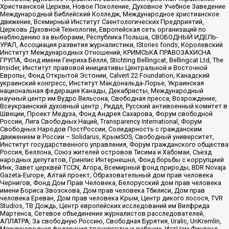
Христианской Церкви, Новое Поколение, Духовное Учебное Заведение
Международный Библейский Колледж, Международное христианское
движение, Всемирный Институт Саентологических Предприятий,
Церковь Духовной Технологии, Европейская сеть организаций по
наблюдению за выборами, Республика Польша, СВОБОДНЫЙ ИДЕЛЬ-
УРАЛ, Ассоциация развития журналистики, IStories fonds, Королевский
Институт Международных Отношений, КРИМСЬКА ПРАВОЗАХИСНА
ГРУПА, Фонд имени Генриха Бёлля, Stichting Bellingcat, Bellingcat Ltd, The
Insider, Институт правовой инициативы Центральной и Восточной
Европы, Фонд Открытой Эстонии, Calvert 22 Foundation, Канадский
украинский конгресс, Институт Макдональда-Лорье, Украинская
национальная федерация Канады, Декабристы, Международный
научный центр им Вудро Вильсона, Свободная пресса, Возрождение,
Всеукраинский духовный центр , Риддл, Русский антивоенный комитет в
Швеции, Проект Медуза, Фонд Андрея Сахарова, Форум свободной
России, Лига Свободных Наций, Transparеncy International, Форум
Свободных Народов ПостРоссии, Солидарность с гражданским
движением в России – Solidarus, КрымSOS, Свободный университет,
Институт государственного управления, Форум гражданского общества
Россия, Беллона, Союз жителей островов Тисима и Хабомаи, Съезд
народных депутатов, Гринпис Интернешнл, Фонд борьбы с коррупцией
Инк, Завет церквей TCCN, Агора, Всемирный фонд природы, BDR Novaja
Gazeta-Europe, Алтай проект, Образовательный дом прав человека
Чернигов, Фонд Дом Прав Человека, Белорусский дом прав человека
имени Бориса Звозскова, Дом прав человека Тбилиси, Дом прав
человека Ереван, Дом прав человека Крым, Центр дикого лосося, TVR
Studios, ТВ Дождь, Центр европейских исследований им Вилфрида
Мартенса, Сетевое объединение журналистов расследователей,
АЛЛАТРА, За свободную Россию, Свободная Бурятия, Uralic, UnKremlin,
Международная федерация транспортных рабочих, ИстЧам Финланд,