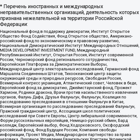
* Перечень иностранных и международных
неправительственных организаций, деятельность которых
признана нежелательной на территории Российской
Федерации:
Национальный фонд в поддержку демократии, Институт Открытое
Общество Фонд Содействия, Фонд Открытое общество, Американо-
российский фонд по экономическому и правовому развитию,
Национальный Демократический Институт Международных Отношений,
MEDIA DEVELOPMENT INVESTMENT FUND, Международный
Республиканский Институт, Открытая Россия, Институт современной
России, Черноморский фонд регионального сотрудничества,
Европейская Платформа за Демократические Выборы,
Международный центр электоральных исследований, Германский фонд
Маршалла Соединенных Штатов, Тихоокеанский центр защиты
окружающей среды и природных ресурсов, Свободная Россия,
Всемирный конгресс украинцев, Атлантический совет, Человек в беде,
Европейский фонд за демократию, Джеймстаунский фонд, Прожект
Хармони, Родники дракона, Врачи против насильственного извлечения
органов, Фалунь Дафа, Друзья Фалуньгун, Фалуньгун, Коалиция по
расследованию преследования в отношении Фалуньгун в Китае,
Всемирная организация по расследованию преследований Фалуньгун,
Пражский гражданский центр, Ассоциация школ политических
исследований при Совете Европы, Центр либеральной современности,
Форум русскоязычных европейцев, Немецко-русский обмен, Бард
колледж, Европейский выбор, Фонд Ходорковского, Оксфордский
российский фонд, Фонд Будущее России, Компания свободы
информации, Проект Медиа, Международное партнерство за права
человека, Духовное Управление Евангельских Христиан Украинской