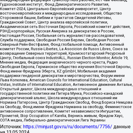
Гудзоновский институт, Фонд Демократического Развития,
Комитет-2024, Центрально-Европейский университет, Центр
восточноевропейских и международных исследований, Общество
Сторожевой башни, Библии и трактатов Свидетелей Иеговы,
Гражданский Совет, Центр анализа европейской политики,
Академическая сеть Восточная Европа, Российский комитет действия,
РЭНД корпорейшн, Русская Америка за демократию в России,
Настоящая Россия, Глобальная сеть журналистов-расследователей,
Служба поддержки, Свободная Россия Берлин, Свободная Россия
Северный Рейн-Вестфалия, Фонд глобальной помощи, Антивоенный
комитет России, Russie-Libertes, La Asocicion de Rusos Libres, Союз за
возвращение Северных территорий, Крымскотатарский Ресурсный
Центр, Глобальный союз IndustriALL, Russian Election Monitor, Article 19,
Мнение медиа, Федерация анархического черного креста, Радио
Свободная Европа, Германское общество изучения Восточной Европы,
Фонд имени Фридриха Эберта, XZ gGmbH, Мобильная академия
поддержки гендерной демократии и миротворчества, Форум имени
Льва Копелева, American Councils for International Education, Cultural
Vistas, Institute of International Education, Антивоенное движение Антальи,
Открытый диалог, Школа международных отношений и
государственной политики им Питера Мунка, Российско-канадский
демократический альянс, Школа международных отношений им
Нормана Патерсона, Центр Гражданских Свобод, Фонд Бориса Немцова
за Свободу, Фонд имени Фридриха Науманна за свободу, Феминистское
антивоенное сопротивление, Комитет независимости Ингушетии,
Прометей, Stop Occupation of Karelia, Вернись живым, Фридом Хаус,
СОТА медиа, Либерально-демократическая Лига Украины
Источник:
https://minjust.gov.ru/ru/documents/7756/
данные
на
13.05.2024