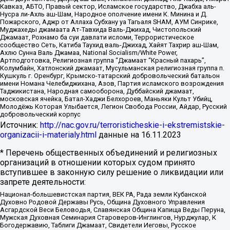
Кавказ, АБТО, Правый сектор, Исламское государство, Джабха аль-
Нусра ли-Ахль аш-Шам, Народное ополчение имени К. Минина и Д.
Пожарского, Аджр от Аллаха Субхану уа Тагьаля SHAM, АУМ Синрике,
Муджахеды джамаата Ат-Тавхида Валь-Джихад, Чистопольский
Джамаат, Рохнамо ба суи давлати исломи, Террористическое
сообщество Сеть, Катиба Таухид валь-Джихад, Хайят Тахрир аш-Шам,
Ахлю Сунна Валь Джамаа, National Socialism/White Power,
Артподготовка, Религиозная группа “Джамаат “Красный пахарь”,
Колумбайн, Хатлонский джамаат, Мусульманская религиозная группа п.
Кушкуль г. Оренбург, Крымско-татарский добровольческий батальон
имени Номана Челебиджихана, Азов, Партия исламского возрождения
Таджикистана, Народная самооборона, Дуббайский джамаат,
московская ячейка, Батал-Хаджи Белхороев, Маньяки Культ Убийц,
Молодёжь Которая Улыбается, Легион Свобода России, Айдар, Русский
добровольческий корпус
Источник:
http://nac.gov.ru/terroristicheskie-i-ekstremistskie-
organizacii-i-materialy.html
данные на
16.11.2023
* Перечень общественных объединений и религиозных
организаций в отношении которых судом принято
вступившее в законную силу решение о ликвидации или
запрете деятельности:
Национал-большевистская партия, ВЕК РА, Рада земли Кубанской
Духовно Родовой Державы Русь, Община Духовного Управления
Асгардской Веси Беловодья, Славянская Община Капища Веды Перуна,
Мужская Духовная Семинария Староверов-Инглингов, Нурджулар, К
Богодержавию, Таблиги Джамаат, Свидетели Иеговы, Русское