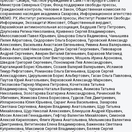
прессы - Сибирь, Частное учреждение в Санкт-Петербурге Совета
Министров Северных Стран, Фонд поддержки свободы прессы,
Гражданский контроль, Человек и Закон, Общественная комиссия по
сохранению наследия академика Сахарова, Информационное агентство
МЕМО. РУ, Институт региональной прессы, Институт Развития Свободы
Информации, Экозащита!-Женсовет, Общественный вердикт,
Евразийская антимонопольная ассоциация, Бедушев Петр Петрович,
Дзугкоева Регина Николаевна, Кривенко Сергей Владимирович,
Милославский Павел Юрьевич, Шнырова Ольга Вадимовна, Чанышева
Лилия Айратовна, Сидорович Ольга Борисовна, Туровский Александр
Алексеевич, Васильева Анастасия Евгеньевна, Ривина Анна Валерьевна,
Бойко Анатолий Николаевич, Дугин Сергей Георгиевич, Пивоваров
Андрей Сергеевич, Аверин Виталий Евгеньевич, Барахоев Магомед
Бекханович, Шарипков Олег Викторович, Мошель Ирина Ароновна,
Шведов Григорий Сергеевич, Пономарев Лев Александрович,
Каргалицкий Борис Юльевич, Созаев Валерий Валерьевич, Исламов
Тимур Рифгатович, Романова Ольга Евгеньевна, Щаров Сергей
Алексадрович, Цирульников Борис Альбертович, Гасан Ольга Павловна,
Паутов Юрий Анатольевич, Верховский Александр Маркович,
Пислакова-Паркер Марина Петровна, Кочеткова Татьяна
Владимировна, Чуркина Наталья Валерьевна, Акимова Татьяна
Николаевна, Золотарева Екатерина Александровна, Рачинский Ян
Збигневич, Жемкова Елена Борисовна, Гудков Лев Дмитриевич,
Илларионова Юлия Юрьевна, Саранг Анна Васильевна, Захарова
Светлана Сергеевна, Аверин Владимир Анатольевич, Щур Татьяна
Михайловна, Щур Николай Алексеевич, Блинушов Андрей Юрьевич,
Мосин Алексей Геннадьевич, Гефтер Валентин Михайлович, Симонов
Алексей Кириллович, Флиге Ирина Анатольевна, Мельникова Валентина
Дмитриевна, Вититинова Елена Владимировна, Баженова Светлана
Куприяновна, Максимов Сергей Владимирович, Беляев Сергей