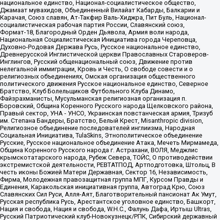
национальное единство, Национал-социалистическое общество,
Джамаат мувахидов, Объединенный Вилайат Кабарды, Балкарии и
Карачая, Союз славян, Ат-Такфир Валь-Хиджра, Пит Буль, Национал-
социалистическая рабочая партия России, Славянский союз,
Формат-18, Благородный Орден Дьявола, Армия воли народа,
Национальная Социалистическая Инициатива города Череповца,
Духовно-Родовая Держава Русь, Русское национальное единство,
Древнерусской Инглистической церкви Православных Староверов-
Инглингов, Русский общенациональный союз, Движение против
нелегальной иммиграции, Кровь и Честь, О свободе совести и о
религиозных объединениях, Омская организация общественного
политического движения Русское национальное единство, Северное
Братство, Клуб Болельщиков Футбольного Клуба Динамо,
Файзрахманисты, Мусульманская религиозная организация п.
Боровский, Община Коренного Русского народа Щелковского района,
Правый сектор, УНА - УНСО, Украинская повстанческая армия, Тризуб
им. Степана Бандеры, Братство, Белый Крест, Misanthropic division,
Религиозное объединение последователей инглиизма, Народная
Социальная Инициатива, TulaSkins, Этнополитическое объединение
Русские, Русское национальное объединение Атака, Мечеть Мирмамеда,
Община Коренного Русского народа г. Астрахани, ВОЛЯ, Меджлис
крымскотатарского народа, Рубеж Севера, ТОЙС, О противодействии
экстремистской деятельности, РЕВТАТПОД, Артподготовка, Штольц, В
честь иконы Божией Матери Державная, Сектор 16, Независимость,
Фирма, Молодежная правозащитная группа МПГ, Курсом Правды и
Единения, Каракольская инициативная группа, Автоград Крю, Союз
Славянских Сил Руси, Алля-Аят, Благотворительный пансионат Ак Умут,
Русская республика Русь, Арестантское уголовное единство, Башкорт,
Нация и свобода, Нация и свобода, W.H.С., Фалунь Дафа, Иртыш Ultras,
Русский Патриотический клуб-Новокузнецк/РПК, Сибирский державный