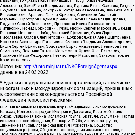
Иванович, Голубева Елена Николаевна, Ганнушкина Светлана
Алексеевна, Закс Елена Владимировна, Буртина Елена Юрьевна, Гендель
Людмила Залмановна, Кокорина Екатерина Алексеевна, Шуманов Илья
Вячеславович, Арапова Галина Юрьевна, Свечников Анатолий
Мариевич, Прохоров Вадим Юрьевич, Шахова Елена Владимировна,
Подузов Сергей Васильевич, Протасова Ирина Вячеславовна,
Литинский Леонид Борисович, Лукашевский Сергей Маркович, Бахмин
Вячеслав Иванович, Шабад Анатолий Ефимович, Сухих Дарья
Николаевна, Орлов Олег Петрович, Добровольская Анна Дмитриевна,
Королева Александра Евгеньевна, Смирнов Владимир Александрович,
Вицин Сергей Ефимович, Золотухин Борис Андреевич, Левинсон Лев
Семенович, Локшина Татьяна Иосифовна, Орлов Олег Петрович,
Полякова Мара Федоровна, Резник Генри Маркович, Захаров Герман
Константинович
Источник:
http://unro.minjust.ru/NKOForeignAgent.aspx
данные на
24.03.2022
* Единый федеральный список организаций, в том числе
иностранных и международных организаций, признанных
в соответствии с законодательством Российской
Федерации террористическими:
Высший военный Маджлисуль Шура Объединенных сил моджахедов
Кавказа, Конгресс народов Ичкерии и Дагестана, База, Асбат аль-
Ансар, Священная война, Исламская группа, Братья-мусульмане, Партия
исламского освобождения, Лашкар-И-Тайба, Исламская группа,
Движение Талибан, Исламская партия Туркестана, Общество
социальных реформ, Общество возрождения исламского наследия,
Дом двух святых, Джунд аш-Шам, Исламский джихад, Аль-Каида, Имарат