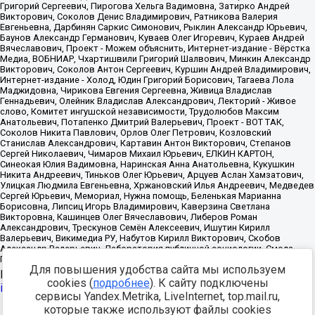
Для повышения удобства сайта мы используем
Источник:
https://minjust.gov.ru/uploaded/files/reestr-
cookies (
подробнее
). К сайту подключены
inostrannyih-agentov-22-03-2024.pdf
данные на
22.03.2024
сервисы Yandex.Metrika, LiveInternet, top.mail.ru,
которые также используют файлы cookies
Разработка -