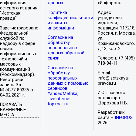
информация
данных
«Инфорос».
сетевого издания
Политика
Адрес
"Исетская
конфиденциальности
учредителя,
правда".
и защиты
издателя,
Зарегистрировано
информации
редакции: 117218,
Федеральной
Россия, г. Москва,
Согласие на
службой по
ул.
обработку
надзору в сфере
Кржижановского,
персональных
связи,
д.13, кор. 2
данных обратной
информационных
связи
Телефон: +7 (495)
технологий и
718-84-11
массовых
Согласие на
коммуникаций
обработку
E-mail:
(Роскомнадзор).
персональных
info@isetskaya-
Реестровая
данных с помощью
pravda.ru
запись Эл
сервисов
№ФС77-80335 от
И.О. главного
Yandex.Metrika,
04.02.2021 г.
редактора
LiveInternet,
Дорохова Н.В.
top.mail.ru
ПОКАЗАТЬ
БАННЕРНЫЕ
Разработчик
МЕСТА
сайта –
INFOROS
2026