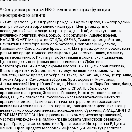
* Сведения реестра НКО, выполняющих функции
иностранного агента:
Лилит, Правозащитная группа Гражданин.Армия.Право, Нижегородский
центр немецкой и европейской культуры, Центр гендерных
исследований, Фонд защиты прав граждан Штаб, Институт права и
публичной политики, Фонд борьбы с коррупцией, Альянс врачей,
НАСИЛИЮ.НЕТ, Мы против СПИДа, СВЕЧА, Гуманитарное действие,
Открытый Петербург, Лига Избирателей, Правовая инициатива,
Гражданский Союз, Хасдей Ерушалаим, Центр поддержки и содействия
развитию средств массовой информации, Горячая Линия, В защиту
прав заключенных, Институт глобализации и социальных движений,
Центр социально-информационных инициатив Действие,
Благотворительный фонд охраны здоровья и защиты прав граждан,
Благотворительный фонд помощи осужденным и их семьям, Фонд
Тольятти, Новое время, Серебряная тайга, Так-Так-Так, Сова, центр Анна,
Проект Апрель, Самарская губерния, Эра здоровья, Мемориал,
Аналитический Центр Юрия Левады, Издательство Парк Гагарина, Фонд
имени Андрея Рылькова, Сфера, Центр СИБАЛЬТ, Уральская
правозащитная группа, Женщины Евразии, Институт прав человека,
Фонд защиты гласности, Российский исследовательский центр по
правам человека, Дальневосточный центр развития гражданских
инициатив и социального партнерства, Гражданское действие, Центр
независимых социологических исследований, Сутяжник, АКАДЕМИЯ ПО
ПРАВАМ ЧЕЛОВЕКА, Центр развития некоммерческих организаций,
Частное учреждение в Калининграде Совета Министров северных
стран, Гражданское содействие, Трансперенси Интернешнл-Р, Центр
Защиты Прав Средств Массовой Информации, Институт развития