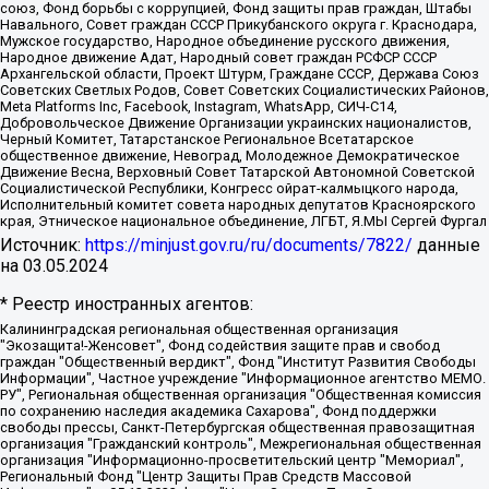
союз, Фонд борьбы с коррупцией, Фонд защиты прав граждан, Штабы
Навального, Совет граждан СССР Прикубанского округа г. Краснодара,
Мужское государство, Народное объединение русского движения,
Народное движение Адат, Народный совет граждан РСФСР СССР
Архангельской области, Проект Штурм, Граждане СССР, Держава Союз
Советских Светлых Родов, Совет Советских Социалистических Районов,
Meta Platforms Inc, Facebook, Instagram, WhatsApp, СИЧ-С14,
Добровольческое Движение Организации украинских националистов,
Черный Комитет, Татарстанское Региональное Всетатарское
общественное движение, Невоград, Молодежное Демократическое
Движение Весна, Верховный Совет Татарской Автономной Советской
Социалистической Республики, Конгресс ойрат-калмыцкого народа,
Исполнительный комитет совета народных депутатов Красноярского
края, Этническое национальное объединение, ЛГБТ, Я.МЫ Сергей Фургал
Источник:
https://minjust.gov.ru/ru/documents/7822/
данные
на
03.05.2024
* Реестр иностранных агентов:
Калининградская региональная общественная организация "Экозащита!-Женсовет", Фонд содействия защите прав и свобод граждан "Общественный вердикт", Фонд "Институт Развития Свободы Информации", Частное учреждение "Информационное агентство МЕМО. РУ", Региональная общественная организация "Общественная комиссия по сохранению наследия академика Сахарова", Фонд поддержки свободы прессы, Санкт-Петербургская общественная правозащитная организация "Гражданский контроль", Межрегиональная общественная организация "Информационно-просветительский центр "Мемориал", Региональный Фонд "Центр Защиты Прав Средств Массовой Информации", с 05.12.2023 Фонд "Центр Защиты Прав Средств массовой информации", Региональная общественная благотворительная организация помощи беженцам и мигрантам "Гражданское содействие", Негосударственное образовательное учреждение дополнительного профессионального образования (повышение квалификации) специалистов "АКАДЕМИЯ ПО ПРАВАМ ЧЕЛОВЕКА", Свердловская региональная общественная организация "Сутяжник", Автономная некоммерческая организация "Центр независимых социологических исследований", Союз общественных объединений "Российский исследовательский центр по правам человека", Региональное общественное учреждение научно-информационный центр "МЕМОРИАЛ", Некоммерческая организация "Фонд защиты гласности", Автономная некоммерческая организация "Институт прав человека", Городская общественная организация "Екатеринбургское общество "МЕМОРИАЛ", Городская общественная организация "Рязанское историко-просветительское и правозащитное общество "Мемориал" (Рязанский Мемориал), Челябинский региональный орган общественной самодеятельности – женское общественное объединение "Женщины Евразии", Челябинский региональный орган общественной самодеятельности "Уральская правозащитная группа", Фонд содействия защите здоровья и социальной справедливости имени Андрея Рылькова, Автономная Некоммерческая Организация "Аналитический Центр Юрия Левады", Автономная некоммерческая организация социальной поддержки населения "Проект Апрель", Региональная общественная организация помощи женщинам и детям, находящимся в кризисной ситуации "Информационно-методический центр "Анна", Фонд содействия развитию массовых коммуникаций и правовому просвещению "Так-так-Так", Фонд содействия устойчивому развитию "Серебряная тайга", Свердловский региональный общественный фонд социальных проектов "Новое время", "Idel.Реалии", Кавказ.Реалии, Крым.Реалии, Телеканал Настоящее Время, Татаро-башкирская служба Радио Свобода (Azatliq Radiosi), Радио Свободная Европа/Радио Свобода (PCE/PC), "Сибирь.Реалии", "Фактограф", Благотворительный фонд помощи осужденным и их семьям, Автономная некоммерческая организация "Институт глобализации и социальных движений", Фонд "В защиту прав заключенных", Частное учреждение "Центр поддержки и содействия развитию средств массовой информации", Пензенский региональный общественный благотворительный фонд "Гражданский союз", "Север.Реалии", Некоммерческая организация Фонд "Правовая инициатива", Общество с ограниченной ответственностью "Радио Свободная Европа/Радио Свобода", Чешское информационное агентство "MEDIUM-ORIENT", Красноярская региональная общественная организация "Мы против СПИДа", Камалягин Денис Николаевич, Маркелов Сергей Евгеньевич, Пономарев Лев Александрович, Савицкая Людмила Алексеевна, Автономная некоммерческая организация "Центр по работе с проблемой насилия "НАСИЛИЮ.НЕТ", Межрегиональный профессиональный союз работников здравоохранения "Альянс врачей", Юридическое лицо, зарегистрированное в Латвийской Республике, SIA "Medusa Project" (регистрационный номер 40103797863, дата регистрации 10.06.2014), Некоммерческая организация "Фонд по борьбе с коррупцией", Автономная некоммерческая организация "Институт права и публичной политики", Баданин Роман Сергеевич, Гликин Максим Александрович, Железнова Мария Михайловна, Лукьянова Юлия Сергеевна, Маетная Елизавета Витальевна, Маняхин Петр Борисович, Чуракова Ольга Владимировна, Ярош Юлия Петровна, Юридическое лицо "The Insider SIA", зарегистрированное в Риге, Латвийская Республика (дата регистрации 26.06.2015), являющееся администратором доменного имени интернет-издания "The Insider SIA", https://theins.ru, Постернак Алексей Евгеньевич, Рубин Михаил Аркадьевич, Анин Роман Александрович, Юридическое лицо Istories fonds, зарегистрированное в Латвийской Республике (регистрационный номер 50008295751, дата регистрации 24.02.2020), Великовский Дмитрий Александрович, Долинина Ирина Николаевна, Мароховская Алеся Алексеевна, Шлейнов Роман Юрьевич, Шмагун Олеся Валентиновна, Общество с ограниченной ответственностью "Альтаир 2021", Общество с ограниченной ответственностью "Вега 2021", Общество с ограниченной ответственностью "Главный редактор 2021", Общество с ограниченной ответственностью "Ромашки монолит", Важенков Артем Валерьевич, Ивановская областная общественная организация "Центр гендерных исследований", Гурман Юрий Альбертович, Медиапроект "ОВД-Инфо", Егоров Владимир Владимирович, Жилинский Владимир Александрович, Общество с ограниченной ответственностью "ЗП", Иванова София Юрьевна, Карезина Инна Павловна, Кильтау Екатерина Викторовна, Петров Алексей Викторович, Пискунов Сергей Евгеньевич, Смирнов Сергей Сергеевич, Тихонов Михаил Сергеевич, Общество с ограниченной ответственностью "ЖУРНАЛИСТ-ИНОСТРАННЫЙ АГЕНТ", Арапова Галина Юрьевна, Вольтская Татьяна Анатольевна, Американская компания "Mason G.E.S. Anonymous Foundation" (США), являющаяся владельцем интернет-издания https://mnews.world/, Компания "Stichting Bellingcat", зарегистрированная в Нидерландах (дата регистрации 11.07.2018), Захаров Андрей Вячеславович, Клепиковская Екатерина Дмитриевна, Общество с ограниченной ответственностью "МЕМО", Перл Роман Александрович, Симонов Евгений Алексеевич, Соловьева Елена Анатольевна, Сотников Даниил Владимирович, Сурначева Елизавета Дмитриевна, Автономная некоммерческая организация по защите прав человека и информированию населения "Якутия – Наше Мнение", Общество с ограниченной ответственностью "Москоу диджитал медиа", с 26.01.2023 Общество с ограниченной ответственностью "Чайка Белые сады", Ветошкина Валерия Валерьевна, Заговора Максим Александрович, Межрегиональное общественное движение "Российская ЛГБТ - сеть", Оленичев Максим Владимирович, Павлов Иван Юрьевич, Скворцова Елена Сергеевна, Общество с ограниченной ответственностью "Как бы инагент", Кочетков Игорь Викторович, Общество с ограниченной ответственностью "Честные выборы", Еланчик Олег Александрович, Общество с ограниченной ответственностью "Нобелевский призыв", Гималова Регина Эмилевна, Григорьев Андрей Валерьевич, Григорьева Алина Александровна, Ассоциация по содействию защите прав призывников, альтернативнослужащих и военнослужащих "Правозащитная группа "Гражданин.Армия.Право", Хисамова Регина Фаритовна, Автономная некоммерческая организация по реализации социально-правовых программ "Лилит", Дальневосточное общественное движение "Маяк", Санкт-Петербургская ЛГБТ-инициативная группа "Выход", Инициативная группа ЛГБТ+ "Реверс", Алексеев Андрей Викторович, Бекбулатова Таисия Львовна, Беляев Иван Михайлович, Владыкина Елена Сергеевна, Гельман Марат Александрович, Никульшина Вероника Юрьевна, Толоконникова Надежда Андреевна, Шендерович Виктор Анатольевич, Общество с ограниченной ответственностью "Данное сообщение", Общество с ограниченной ответственностью Издательский дом "Новая глава", Айнбиндер Александра Александровна, Московский комьюнити-центр для ЛГБТ+инициатив, Благотворительный фонд развития филантропии, Deutsche Welle (Германия, Kurt-Schumacher-Strasse 3, 53113 Bonn), Борзунова Мария Михайловна, Воробьев Виктор Викторович, Голубева Анна Львовна, Константинова Алла Михайловна, Малкова Ирина Владимировна, Мурадов Мурад Абдулгалимович, Осетинская Елизавета Николаевна, Понасенков Евгений Николаевич, Ганапольский Матвей Юрьевич, Киселев Евгений Алексеевич, Борухович Ирина Григорьевна, Дремин Иван Тимофеевич, Дубровский Дмитрий Викторович, Красноярская региональная общественная организация поддержки и развития альтернативных образовательных технологий и межкультурных коммуникаций "ИНТЕРРА", Маяковская Екатерина Алексеевна, Фейгин Марк Захарович, Филимонов Андрей Викторович, Дзугкоева Регина Николаевна, Доброхотов Роман Александрович, Дудь Юрий Александрович, Елкин Сергей Владимирович, Кругликов Кирилл Игоревич, Сабунаева Мария Леонидовна, Семенов Алексей Владимирович, Шаинян Карен Багратович, Шульман Екатерина Михайловна, Асафьев Артур Валерьевич, Вахштайн Виктор Семенович, Венедиктов Алексей Алексеевич, Лушникова Екатерина Евгеньевна, Волков Леонид Михайлович, Невзоров Александр Глебович, Пархоменко Сергей Борисович, Сироткин Ярослав Николаевич, Кара-Мурза Владимир Владимирович, Баранова Наталья Владимировна, Гозман Леонид Яковлевич, Кагарлицкий Борис Юльевич, Климарев Михаил Валерьевич, Милов Владимир Станиславович, Автономная некоммерческая организация Краснодарский центр современного искусства "Типография", Моргенштерн Алишер Тагирович, Соболь Любовь Эдуардовна, Общество с ограниченной ответственностью "ЛИЗА НОРМ", Каспаров Гарри Кимович, Ходорковский Михаил Борисович, Общество с ограниченной ответственностью "Апрельские тезисы", Данилович Ирина Брониславовна, Кашин Олег Владимирович, Петров Николай Владимирович, Пивоваров Алексей Владимирович, Соколов Михаил Владимирович, Цветкова Юлия Владимировна, Чичваркин Евгений Александрович, Комитет против пыток/Команда против пыток, Общество с ограниченной ответственностью "Первый научный", Общество с ограниченной ответственностью "Вертолет и ко", Белоцерковская Вероника Борисовна, Кац Максим Евгеньевич, Лазарева Татьяна Юрьевна, Шаведдинов Руслан Табризович, Яшин Илья Валерьевич, Общество с ограниченной ответственностью "Иноагент ААВ", Алешковский Дмитрий Петрович, Альбац Евгения Марковна, Быков Дмитрий Львович, Галямина Юлия Евгеньевна, Лойко Сергей Леонидович, Мартынов Кирилл Константинович, Медведев Сергей Александрович, Крашенинников Федор Геннадиевич, Гордеева Катерина Вл