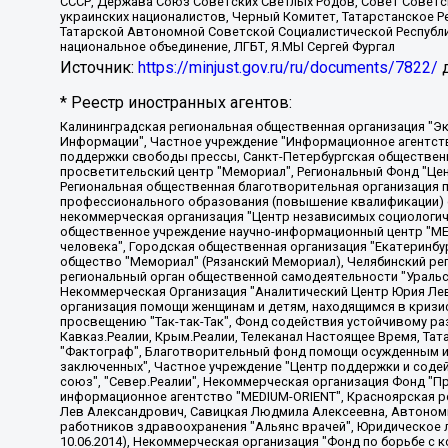
СССР, Держава Союз Советских Светлых Родов, Совет Советски
украинских националистов, Черный Комитет, Татарстанское 
Татарской Автономной Советской Социалистической Республи
национальное объединение, ЛГБТ, Я.МЫ Сергей Фургал
Источник:
https://minjust.gov.ru/ru/documents/7822/
д
* Реестр иностранных агентов:
Калининградская региональная общественная организация "Экозащита!-Женсовет", Фонд содействия защите прав и свобод граждан "Общественный вердикт", Фонд "Институт Развития Свободы Информации", Частное учреждение "Информационное агентство МЕМО. РУ", Региональная общественная организация "Общественная комиссия по сохранению наследия академика Сахарова", Фонд поддержки свободы прессы, Санкт-Петербургская общественная правозащитная организация "Гражданский контроль", Межрегиональная общественная организация "Информационно-просветительский центр "Мемориал", Региональный Фонд "Центр Защиты Прав Средств Массовой Информации", с 05.12.2023 Фонд "Центр Защиты Прав Средств массовой информации", Региональная общественная благотворительная организация помощи беженцам и мигрантам "Гражданское содействие", Негосударственное образовательное учреждение дополнительного профессионального образования (повышение квалификации) специалистов "АКАДЕМИЯ ПО ПРАВАМ ЧЕЛОВЕКА", Свердловская региональная общественная организация "Сутяжник", Автономная некоммерческая организация "Центр независимых социологических исследований", Союз общественных объединений "Российский исследовательский центр по правам человека", Региональное общественное учреждение научно-информационный центр "МЕМОРИАЛ", Некоммерческая организация "Фонд защиты гласности", Автономная некоммерческая организация "Институт прав человека", Городская общественная организация "Екатеринбургское общество "МЕМОРИАЛ", Городская общественная организация "Рязанское историко-просветительское и правозащитное общество "Мемориал" (Рязанский Мемориал), Челябинский региональный орган общественной самодеятельности – женское общественное объединение "Женщины Евразии", Челябинский региональный орган общественной самодеятельности "Уральская правозащитная группа", Фонд содействия защите здоровья и социальной справедливости имени Андрея Рылькова, Автономная Некоммерческая Организация "Аналитический Центр Юрия Левады", Автономная некоммерческая организация социальной поддержки населения "Проект Апрель", Региональная общественная организация помощи женщинам и детям, находящимся в кризисной ситуации "Информационно-методический центр "Анна", Фонд содействия развитию массовых коммуникаций и правовому просвещению "Так-так-Так", Фонд содействия устойчивому развитию "Серебряная тайга", Свердловский региональный общественный фонд социальных проектов "Новое время", "Idel.Реалии", Кавказ.Реалии, Крым.Реалии, Телеканал Настоящее Время, Татаро-башкирская служба Радио Свобода (Azatliq Radiosi), Радио Свободная Европа/Радио Свобода (PCE/PC), "Сибирь.Реалии", "Фактограф", Благотворительный фонд помощи осужденным и их семьям, Автономная некоммерческая организация "Институт глобализации и социальных движений", Фонд "В защиту прав заключенных", Частное учреждение "Центр поддержки и содействия развитию средств массовой информации", Пензенский региональный общественный благотворительный фонд "Гражданский союз", "Север.Реалии", Некоммерческая организация Фонд "Правовая инициатива", Общество с ограниченной ответственностью "Радио Свободная Европа/Радио Свобода", Чешское информационное агентство "MEDIUM-ORIENT", Красноярская региональная общественная организация