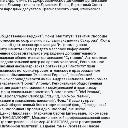
, WhatsApp, СИЧ-С14, Добровольческое Движение Организации
жное Демократическое Движение Весна, Верховный Совет
та народных депутатов Красноярского края, Этническое
, Дальневосточное общественное движение "Маяк", Санкт-Петербургская ЛГБТ-инициативная группа "Выход", Инициативная группа ЛГБТ+ "Реверс", Алексеев Андрей Викторович, Бекбулатова Таисия Львовна, Беляев Иван Михайлович, Владыкина Елена Сергеевна, Гельман Марат Александрович, Никульшина Вероника Юрьевна, Толоконникова Надежда Андреевна, Шендерович Виктор Анатольевич, Общество с ограниченной ответственностью "Данное сообщение", Общество с ограниченной ответственностью Издательский дом "Новая глава", Айнбиндер Александра Александровна, Московский комьюнити-центр для ЛГБТ+инициатив, Благотворительный фонд развития филантропии, Deutsche Welle (Германия, Kurt-Schumacher-Strasse 3, 53113 Bonn), Борзунова Мария Михайловна, Воробьев Виктор Викторович, Голубева Анна Львовна, Константинова Алла Михайловна, Малкова Ирина Владимировна, Мурадов Мурад Абдулгалимович, Осетинская Елизавета Николаевна, Понасенков Евгений Николаевич, Ганапольский Матвей Юрьевич, Киселев Евгений Алексеевич, Борухович Ирина Григорьевна, Дремин Иван Тимофеевич, Дубровский Дмитрий Викторович, Красноярская региональная общественная организация поддержки и развития альтернативных образовательных технологий и межкультурных коммуникаций "ИНТЕРРА", Маяковская Екатерина Алексеевна, Фейгин Марк Захарович, Филимонов Андрей Викторович, Дзугкоева Регина Николаевна, Доброхотов Роман Александрович, Дудь Юрий Александрович, Елкин Сергей Владимирович, Кругликов Кирилл Игоревич, Сабунаева Мария Леонидовна, Семенов Алексей Владимирович, Шаинян Карен Багратович, Шульман Екатерина Михайловна, Асафьев Артур Валерьевич, Вахштайн Виктор Семенович, Венедиктов Алексей Алексеевич, Лушникова Екатерина Евгеньевна, Волков Леонид Михайлович, Невзоров Александр Глебович, Пархоменко Сергей Борисович, Сироткин Ярослав Николаевич, Кара-Мурза Владимир Владимирович, Баранова Наталья Владимировна, Гозман Леонид Яковлевич, Кагарлицкий Борис Юльевич, Климарев Михаил Валерьевич, Милов Владимир Станиславович, Автономная некоммерческая организация Краснодарский центр современного искусства "Типография", Моргенштерн Алишер Тагирович, Соболь Любовь Эдуардовна, Общество с ограниченной ответственностью "ЛИЗА НОРМ", Каспаров Гарри Кимович, Ходорковский Михаил Борисович, Общество с ограниченной ответственностью "Апрельские тезисы", Данилович Ирина Брониславовна, Кашин Олег Владимирович, Петров Николай Владимирович, Пивоваров Алексей Владимирович, Соколов Михаил Владимирович, Цветкова Юлия Владимировна, Чичваркин Евгений Александрович, Комитет против пыток/Команда против пыток, Общество с ограниченной ответственностью "Первый научный", Общество с ограниченной ответственностью "Вертолет и ко", Белоцерковская Вероника Борисовна, Кац Максим Евгеньевич, Лазарева Татьяна Юрьевна, Шаведдинов Руслан Табризович, Яшин Илья Валерьевич, Общество с ограниченной ответственностью "Иноагент ААВ", Алешковский Дмитрий Петрович, Альбац Евгения Марковна, Быков Дмитрий Львович, Галямина Юлия Евгеньевна, Лойко Сергей Леонидович, Мартынов Кирилл Константинович, Медведев Сергей Александрович, Крашенинников Федор Геннадиевич, Гордеева Катерина Вл