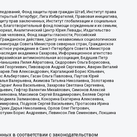
ледований, Фонд защиты прав граждан Штаб, Институт права
Открытый Петербург, Лига Избирателей, Правовая инициатива,
иту прав заключенных, Институт глобализации и социальных
н, Благотворительный фонд помощи осужденным и их семьям,
Мемориал, Аналитический Центр Юрия Левады, Издательство
рав человека, Фонд защиты гласности, Российский
 Гражданское действие, Центр независимых социологических
ининграде Совета Министров северных стран, Гражданское
астное учреждение в Санкт-Петербурге Совета Министров
 наследия академика Сахарова, Информационное агентство
Евразийская антимонопольная ассоциация, Бедушев Петр
 Чанышева Лилия Айратовна, Сидорович Ольга Борисовна,
гей Георгиевич, Пивоваров Андрей Сергеевич, Аверин Виталий
марев Лев Александрович, Каргалицкий Борис Юльевич,
с Альбертович, Гасан Ольга Павловна, Паутов Юрий
алья Валерьевна, Акимова Татьяна Николаевна, Золотарева
аранг Анна Васильевна, Захарова Светлана Сергеевна,
дьевич, Гефтер Валентин Михайлович, Симонов Алексей
рияновна, Максимов Сергей Владимирович, Беляев Сергей
 Людмила Залмановна, Кокорина Екатерина Алексеевна,
имировна, Подузов Сергей Васильевич, Протасова Ирина
Сухих Дарья Николаевна, Орлов Олег Петрович,
отухин Борис Андреевич, Левинсон Лев Семенович, Локшина
нных в соответствии с законодательством