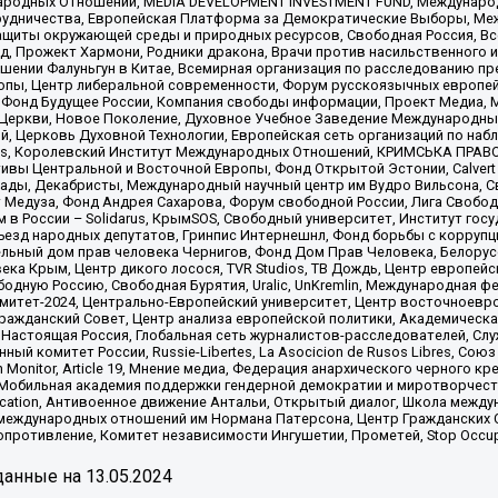
родных Отношений, MEDIA DEVELOPMENT INVESTMENT FUND, Международн
рудничества, Европейская Платформа за Демократические Выборы, Ме
щиты окружающей среды и природных ресурсов, Свободная Россия, Все
, Прожект Хармони, Родники дракона, Врачи против насильственного и
шении Фалуньгун в Китае, Всемирная организация по расследованию пр
опы, Центр либеральной современности, Форум русскоязычных европей
Фонд Будущее России, Компания свободы информации, Проект Медиа, 
 Церкви, Новое Поколение, Духовное Учебное Заведение Международн
й, Церковь Духовной Технологии, Европейская сеть организаций по н
nds, Королевский Институт Международных Отношений, КРИМСЬКА ПРАВОЗ
ициативы Центральной и Восточной Европы, Фонд Открытой Эстонии, Calver
ады, Декабристы, Международный научный центр им Вудро Вильсона, С
 Медуза, Фонд Андрея Сахарова, Форум свободной России, Лига Свободны
в России – Solidarus, КрымSOS, Свободный университет, Институт гос
Съезд народных депутатов, Гринпис Интернешнл, Фонд борьбы с коррупц
тельный дом прав человека Чернигов, Фонд Дом Прав Человека, Белору
ека Крым, Центр дикого лосося, TVR Studios, ТВ Дождь, Центр европей
одную Россию, Свободная Бурятия, Uralic, UnKremlin, Международная ф
омитет-2024, Центрально-Европейский университет, Центр восточноев
ражданский Совет, Центр анализа европейской политики, Академическа
Настоящая Россия, Глобальная сеть журналистов-расследователей, Слу
ый комитет России, Russie-Libertes, La Asocicion de Rusos Libres, С
on Monitor, Article 19, Мнение медиа, Федерация анархического черного
обильная академия поддержки гендерной демократии и миротворчества,
ational Education, Антивоенное движение Антальи, Открытый диалог, Школа 
 международных отношений им Нормана Патерсона, Центр Гражданских 
ротивление, Комитет независимости Ингушетии, Прометей, Stop Occupat
анные на
13.05.2024