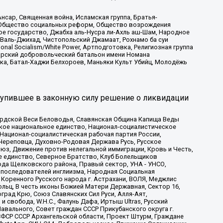
сар, Священная война, Исламская группа, Братья-
а, Общество социальных реформ, Общество возрождения
ое государство, Джабха аль-Нусра ли-Ахль аш-Шам, Народное
 Валь-Джихад, Чистопольский Джамаат, Рохнамо ба суи
nal Socialism/White Power, Артподготовка, Религиозная группа
атарский добровольческий батальон имени Номана
ка, Батал-Хаджи Белхороев, Маньяки Культ Убийц, Молодёжь
тупившее в законную силу решение о ликвидации
ардской Веси Беловодья, Славянская Община Капища Веды
ское национальное единство, Национал-социалистическое
 Национал-социалистическая рабочая партия России,
Череповца, Духовно-Родовая Держава Русь, Русское
з, Движение против нелегальной иммиграции, Кровь и Честь,
е единство, Северное Братство, Клуб Болельщиков
ода Щелковского района, Правый сектор, УНА - УНСО,
ие последователей инглиизма, Народная Социальная
 Коренного Русского народа г. Астрахани, ВОЛЯ, Меджлис
льц, В честь иконы Божией Матери Державная, Сектор 16,
рад Крю, Союз Славянских Сил Руси, Алля-Аят,
 свобода, W.H.С., Фалунь Дафа, Иртыш Ultras, Русский
вального, Совет граждан СССР Прикубанского округа г.
ФСР СССР Архангельской области, Проект Штурм, Граждане