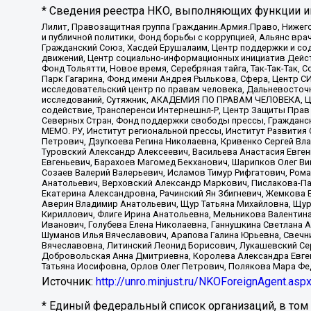
* Сведения реестра НКО, выполняющих функции ин
Лилит, Правозащитная группа Гражданин.Армия.Право, Нижего
и публичной политики, Фонд борьбы с коррупцией, Альянс вр
Гражданский Союз, Хасдей Ерушалаим, Центр поддержки и сод
движений, Центр социально-информационных инициатив Дейс
Фонд Тольятти, Новое время, Серебряная тайга, Так-Так-Так,
Парк Гагарина, Фонд имени Андрея Рылькова, Сфера, Центр С
исследовательский центр по правам человека, Дальневосточн
исследований, Сутяжник, АКАДЕМИЯ ПО ПРАВАМ ЧЕЛОВЕКА, Це
содействие, Трансперенси Интернешнл-Р, Центр Защиты Прав
Северных Стран, Фонд поддержки свободы прессы, Гражданск
МЕМО. РУ, Институт региональной прессы, Институт Развити
Петрович, Дзугкоева Регина Николаевна, Кривенко Сергей В
Туровский Александр Алексеевич, Васильева Анастасия Евген
Евгеньевич, Барахоев Магомед Бекханович, Шарипков Олег В
Созаев Валерий Валерьевич, Исламов Тимур Рифгатович, Рома
Анатольевич, Верховский Александр Маркович, Пислакова-Па
Екатерина Александровна, Рачинский Ян Збигневич, Жемкова 
Аверин Владимир Анатольевич, Щур Татьяна Михайловна, Щур
Кириллович, Флиге Ирина Анатольевна, Мельникова Валентин
Иванович, Голубева Елена Николаевна, Ганнушкина Светлана 
Шуманов Илья Вячеславович, Арапова Галина Юрьевна, Свечн
Вячеславовна, Литинский Леонид Борисович, Лукашевский Се
Добровольская Анна Дмитриевна, Королева Александра Евген
Татьяна Иосифовна, Орлов Олег Петрович, Полякова Мара Фе
Источник:
http://unro.minjust.ru/NKOForeignAgent.asp
* Единый федеральный список организаций, в том