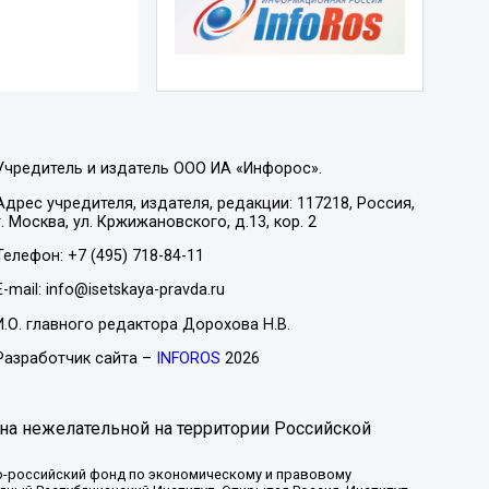
Учредитель и издатель ООО ИА «Инфорос».
Адрес учредителя, издателя, редакции: 117218, Россия,
г. Москва, ул. Кржижановского, д.13, кор. 2
Телефон: +7 (495) 718-84-11
E-mail: info@isetskaya-pravda.ru
И.О. главного редактора Дорохова Н.В.
Разработчик сайта –
INFOROS
2026
на нежелательной на территории Российской
-российский фонд по экономическому и правовому