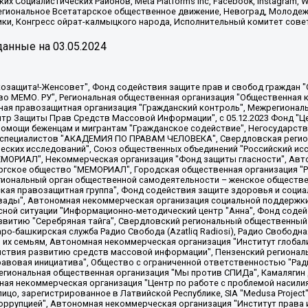
х Социалистических Районов, Meta Platforms Inc, Facebook, Instagram
Региональное Всетатарское общественное движение, Невоград, Молоде
ки, Конгресс ойрат-калмыцкого народа, Исполнительный комитет сове
анные на
03.05.2024
 "Мы против СПИДа", Камалягин Денис Николаевич, Маркелов Сергей Евгеньевич, Пономарев Лев Александрович, Савицкая Людмила Алексеевна, Автономная некоммерческая организация "Центр по работе с проблемой насилия "НАСИЛИЮ.НЕТ", Межрегиональный профессиональный союз работников здравоохранения "Альянс врачей", Юридическое лицо, зарегистрированное в Латвийской Республике, SIA "Medusa Project" (регистрационный номер 40103797863, дата регистрации 10.06.2014), Некоммерческая организация "Фонд по борьбе с коррупцией", Автономная некоммерческая организация "Институт права и публичной политики", Баданин Роман Сергеевич, Гликин Максим Александрович, Железнова Мария Михайловна, Лукьянова Юлия Сергеевна, Маетная Елизавета Витальевна, Маняхин Петр Борисович, Чуракова Ольга Владимировна, Ярош Юлия Петровна, Юридическое лицо "The Insider SIA", зарегистрированное в Риге, Латвийская Республика (дата регистрации 26.06.2015), являющееся администратором доменного имени интернет-издания "The Insider SIA", https://theins.ru, Постернак Алексей Евгеньевич, Рубин Михаил Аркадьевич, Анин Роман Александрович, Юридическое лицо Istories fonds, зарегистрированное в Латвийской Республике (регистрационный номер 50008295751, дата регистрации 24.02.2020), Великовский Дмитрий Александрович, Долинина Ирина Николаевна, Мароховская Алеся Алексеевна, Шлейнов Роман Юрьевич, Шмагун Олеся Валентиновна, Общество с ограниченной ответственностью "Альтаир 2021", Общество с ограниченной ответственностью "Вега 2021", Общество с ограниченной ответственностью "Главный редактор 2021", Общество с ограниченной ответственностью "Ромашки монолит", Важенков Артем Валерьевич, Ивановская областная общественная организация "Центр гендерных исследований", Гурман Юрий Альбертович, Медиапроект "ОВД-Инфо", Егоров Владимир Владимирович, Жилинский Владимир Александрович, Общество с ограниченной ответственностью "ЗП", Иванова София Юрьевна, Карезина Инна Павловна, Кильтау Екатерина Викторовна, Петров Алексей Викторович, Пискунов Сергей Евгеньевич, Смирнов Сергей Сергеевич, Тихонов Михаил Сергеевич, Общество с ограниченной ответственностью "ЖУРНАЛИСТ-ИНОСТРАННЫЙ АГЕНТ", Арапова Галина Юрьевна, Вольтская Татьяна Анатольевна, Американская компания "Mason G.E.S. Anonymous Foundation" (США), являющаяся владельцем интернет-издания https://mnews.world/, Компания "Stichting Bellingcat", зарегистрированная в Нидерландах (дата регистрации 11.07.2018), Захаров Андрей Вячеславович, Клепиковская Екатерина Дмитриевна, Общество с ограниченной ответственностью "МЕМО", Перл Роман Александрович, Симонов Евгений Алексеевич, Соловьева Елена Анатольевна, Сотников Даниил Владимирович, Сурначева Елизавета Дмитриевна, Автономная некоммерческая организация по защите прав человека и информированию населения "Якутия – Наше Мнение", Общество с ограниченной ответственностью "Москоу диджитал медиа", с 26.01.2023 Общество с ограниченной ответственностью "Чайка Белые сады", Ветошкина Валерия Валерьевна, Заговора Максим Александрович, Межрегиональное общественное движение "Российская ЛГБТ - сеть", Оленичев Максим Владимирович, Павлов Иван Юрьевич, Скворцова Елена Сергеевна, Общество с ограниченной ответственностью "Как бы инагент", Кочетков Игорь Викторович, Общество с ограниченной ответственностью "Честные выборы", Еланчик Олег Александрович, Общество с ограниченной ответственностью "Нобелевский призыв", Гималова Регина Эмилевна, Григорьев Андрей Валерьевич, Григорьева Алина Александровна, Ассоциация по содействию защите прав призывников, альтернативнослужащих и военнослужащих "Правозащитная группа "Гражданин.Армия.Право", Хисамова Регина Фаритовна, Автономная некоммерческая организация по реализации социально-правовых программ "Лилит"