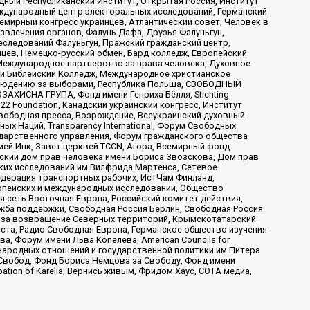
ый Республиканский Институт, Открытая Россия, Институт
ждународный центр электоральных исследований, Германский
мирный конгресс украинцев, Атлантический совет, Человек в
звлечения органов, Фалунь Дафа, Друзья Фалуньгун,
еследований Фалуньгун, Пражский гражданский центр,
цев, Немецко-русский обмен, Бард колледж, Европейский
Международное партнерство за права человека, Духовное
ый Библейский Колледж, Международное христианское
аблюдению за выборами, Республика Польша, СВОБОДНЫЙ
АХИСНА ГРУПА, Фонд имени Генриха Бёлля, Stichting
t 22 Foundation, Канадский украинский конгресс, Институт
вободная пресса, Возрождение, Всеукраинский духовный
х Наций, Transparеncy International, Форум Свободных
ударственного управления, Форум гражданского общества
ией Инк, Завет церквей TCCN, Агора, Всемирный фонд
сский дом прав человека имени Бориса Звозскова, Дом прав
ских исследований им Вилфрида Мартенса, Сетевое
едерация транспортных рабочих, ИстЧам Финланд,
ропейских и международных исследований, Общество
я сеть Восточная Европа, Российский комитет действия,
жба поддержки, Свободная Россия Берлин, Свободная Россия
оюз за возвращение Северных территорий, Крымскотатарский
 креста, Радио Свободная Европа, Германское общество изучения
 Форум имени Льва Копелева, American Councils for
международных отношений и государственной политики им Питера
Свобод, Фонд Бориса Немцова за Свободу, Фонд имени
ion of Karelia, Вернись живым, Фридом Хаус, СОТА медиа,