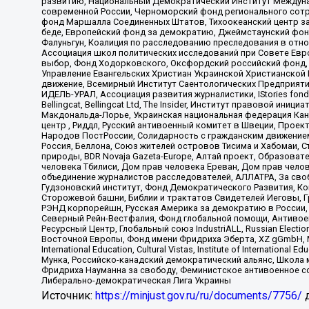
развитию, Национальный Демократический Институт Междуна
современной России, Черноморский фонд регионального сот
фонд Маршалла Соединенных Штатов, Тихоокеанский центр за
беде, Европейский фонд за демократию, Джеймстаунский фонд
Фалуньгун, Коалиция по расследованию преследования в отно
Ассоциация школ политических исследований при Совете Евр
выбор, Фонд Ходорковского, Оксфордский российский фонд, 
Управление Евангельских Христиан Украинской Христианской
движение, Всемирный Институт Саентологических Предприяти
ИДЕЛЬ-УРАЛ, Ассоциация развития журналистики, IStories fo
Bellingcat, Bellingcat Ltd, The Insider, Институт правовой ин
Макдональда-Лорье, Украинская национальная федерация Кан
центр , Риддл, Русский антивоенный комитет в Швеции, Проект
Народов ПостРоссии, Солидарность с гражданским движением 
Россия, Беллона, Союз жителей островов Тисима и Хабомаи, 
природы, BDR Novaja Gazeta-Europe, Алтай проект, Образова
человека Тбилиси, Дом прав человека Ереван, Дом прав челов
объединение журналистов расследователей, АЛЛАТРА, За своб
Гудзоновский институт, Фонд Демократического Развития, К
Сторожевой башни, Библии и трактатов Свидетелей Иеговы, Г
РЭНД корпорейшн, Русская Америка за демократию в России, 
Северный Рейн-Вестфалия, Фонд глобальной помощи, Антивоенн
Ресурсный Центр, Глобальный союз IndustriALL, Russian Electi
Восточной Европы, Фонд имени Фридриха Эберта, XZ gGmbH, М
International Education, Cultural Vistas, Institute of Intern
Мунка, Российско-канадский демократический альянс, Школа
Фридриха Науманна за свободу, Феминистское антивоенное соп
Либерально-демократическая Лига Украины
Источник:
https://minjust.gov.ru/ru/documents/7756/
д