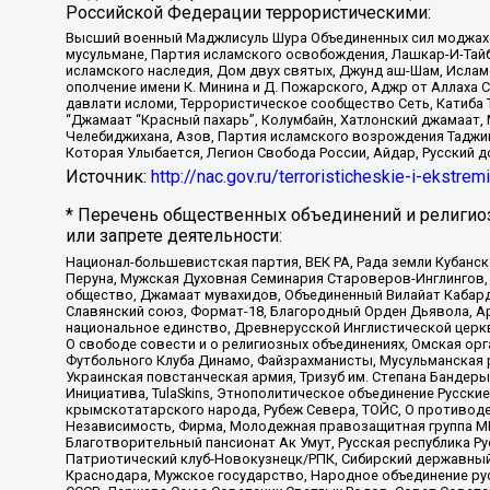
Российской Федерации террористическими:
Высший военный Маджлисуль Шура Объединенных сил моджахедо
мусульмане, Партия исламского освобождения, Лашкар-И-Тай
исламского наследия, Дом двух святых, Джунд аш-Шам, Ислам
ополчение имени К. Минина и Д. Пожарского, Аджр от Аллаха 
давлати исломи, Террористическое сообщество Сеть, Катиба Та
“Джамаат “Красный пахарь”, Колумбайн, Хатлонский джамаат, 
Челебиджихана, Азов, Партия исламского возрождения Таджи
Которая Улыбается, Легион Свобода России, Айдар, Русский 
Источник:
http://nac.gov.ru/terroristicheskie-i-ekstrem
* Перечень общественных объединений и религио
или запрете деятельности:
Национал-большевистская партия, ВЕК РА, Рада земли Кубан
Перуна, Мужская Духовная Семинария Староверов-Инглингов, 
общество, Джамаат мувахидов, Объединенный Вилайат Кабарды
Славянский союз, Формат-18, Благородный Орден Дьявола, А
национальное единство, Древнерусской Инглистической церк
О свободе совести и о религиозных объединениях, Омская ор
Футбольного Клуба Динамо, Файзрахманисты, Мусульманская р
Украинская повстанческая армия, Тризуб им. Степана Бандеры,
Инициатива, TulaSkins, Этнополитическое объединение Русски
крымскотатарского народа, Рубеж Севера, ТОЙС, О противоде
Независимость, Фирма, Молодежная правозащитная группа МПГ
Благотворительный пансионат Ак Умут, Русская республика Рус
Патриотический клуб-Новокузнецк/РПК, Сибирский державный 
Краснодара, Мужское государство, Народное объединение ру