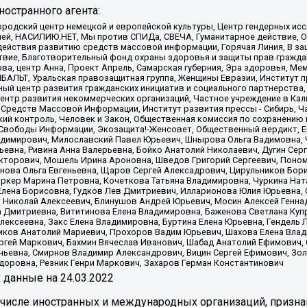
остранного агента:
родский центр немецкой и европейской культуры, Центр гендерных исс
ачей, НАСИЛИЮ.НЕТ, Мы против СПИДа, СВЕЧА, Гуманитарное действие, 
ействия развитию средств массовой информации, Горячая Линия, В защ
твие, Благотворительный фонд охраны здоровья и защиты прав гражда
 Сова, центр Анна, Проект Апрель, Самарская губерния, Эра здоровья, 
ИБАЛЬТ, Уральская правозащитная группа, Женщины Евразии, Институт п
ый центр развития гражданских инициатив и социального партнерства,
нтр развития некоммерческих организаций, Частное учреждение в Кал
 Средств Массовой Информации, Институт развития прессы - Сибирь, Ч
ий контроль, Человек и Закон, Общественная комиссия по сохранению
я Свободы Информации, Экозащита!-Женсовет, Общественный вердикт, 
ладимирович, Милославский Павел Юрьевич, Шнырова Ольга Вадимовна,
ьевна, Ривина Анна Валерьевна, Бойко Анатолий Николаевич, Дугин Сер
икторович, Мошель Ирина Ароновна, Шведов Григорий Сергеевич, Поно
нова Ольга Евгеньевна, Щаров Сергей Алексадрович, Цирульников Бори
ркер Марина Петровна, Кочеткова Татьяна Владимировна, Чуркина Нат
Елена Борисовна, Гудков Лев Дмитриевич, Илларионова Юлия Юрьевна, С
 Николай Алексеевич, Блинушов Андрей Юрьевич, Мосин Алексей Генна
а Дмитриевна, Вититинова Елена Владимировна, Баженова Светлана Куп
Алексеевна, Закс Елена Владимировна, Буртина Елена Юрьевна, Гендель
иков Анатолий Мариевич, Прохоров Вадим Юрьевич, Шахова Елена Влад
ргей Маркович, Бахмин Вячеслав Иванович, Шабад Анатолий Ефимович, 
ьевна, Смирнов Владимир Александрович, Вицин Сергей Ефимович, Зол
доровна, Резник Генри Маркович, Захаров Герман Константинович
x
данные на
24.03.2022
 числе иностранных и международных организаций, призна