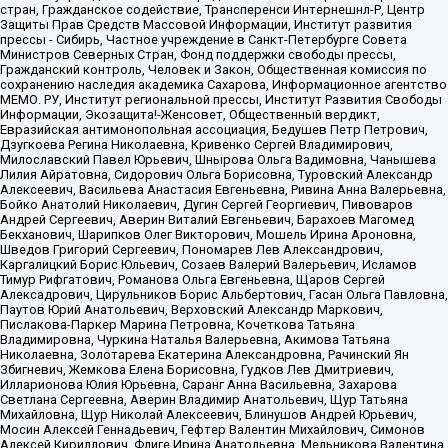
стран, Гражданское содействие, Трансперенси Интернешнл-Р, Центр
Защиты Прав Средств Массовой Информации, Институт развития
прессы - Сибирь, Частное учреждение в Санкт-Петербурге Совета
Министров Северных Стран, Фонд поддержки свободы прессы,
Гражданский контроль, Человек и Закон, Общественная комиссия по
сохранению наследия академика Сахарова, Информационное агентство
МЕМО. РУ, Институт региональной прессы, Институт Развития Свободы
Информации, Экозащита!-Женсовет, Общественный вердикт,
Евразийская антимонопольная ассоциация, Бедушев Петр Петрович,
Дзугкоева Регина Николаевна, Кривенко Сергей Владимирович,
Милославский Павел Юрьевич, Шнырова Ольга Вадимовна, Чанышева
Лилия Айратовна, Сидорович Ольга Борисовна, Туровский Александр
Алексеевич, Васильева Анастасия Евгеньевна, Ривина Анна Валерьевна,
Бойко Анатолий Николаевич, Дугин Сергей Георгиевич, Пивоваров
Андрей Сергеевич, Аверин Виталий Евгеньевич, Барахоев Магомед
Бекханович, Шарипков Олег Викторович, Мошель Ирина Ароновна,
Шведов Григорий Сергеевич, Пономарев Лев Александрович,
Каргалицкий Борис Юльевич, Созаев Валерий Валерьевич, Исламов
Тимур Рифгатович, Романова Ольга Евгеньевна, Щаров Сергей
Алексадрович, Цирульников Борис Альбертович, Гасан Ольга Павловна,
Паутов Юрий Анатольевич, Верховский Александр Маркович,
Пислакова-Паркер Марина Петровна, Кочеткова Татьяна
Владимировна, Чуркина Наталья Валерьевна, Акимова Татьяна
Николаевна, Золотарева Екатерина Александровна, Рачинский Ян
Збигневич, Жемкова Елена Борисовна, Гудков Лев Дмитриевич,
Илларионова Юлия Юрьевна, Саранг Анна Васильевна, Захарова
Светлана Сергеевна, Аверин Владимир Анатольевич, Щур Татьяна
Михайловна, Щур Николай Алексеевич, Блинушов Андрей Юрьевич,
Мосин Алексей Геннадьевич, Гефтер Валентин Михайлович, Симонов
Алексей Кириллович, Флиге Ирина Анатольевна, Мельникова Валентина