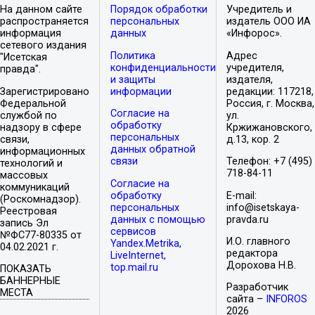
На данном сайте
Порядок обработки
Учредитель и
распространяется
персональных
издатель ООО ИА
информация
данных
«Инфорос».
сетевого издания
Политика
Адрес
"Исетская
конфиденциальности
учредителя,
правда".
и защиты
издателя,
Зарегистрировано
информации
редакции: 117218,
Федеральной
Россия, г. Москва,
Согласие на
службой по
ул.
обработку
надзору в сфере
Кржижановского,
персональных
связи,
д.13, кор. 2
данных обратной
информационных
связи
Телефон: +7 (495)
технологий и
718-84-11
массовых
Согласие на
коммуникаций
обработку
E-mail:
(Роскомнадзор).
персональных
info@isetskaya-
Реестровая
данных с помощью
pravda.ru
запись Эл
сервисов
№ФС77-80335 от
И.О. главного
Yandex.Metrika,
04.02.2021 г.
редактора
LiveInternet,
Дорохова Н.В.
top.mail.ru
ПОКАЗАТЬ
БАННЕРНЫЕ
Разработчик
МЕСТА
сайта –
INFOROS
2026