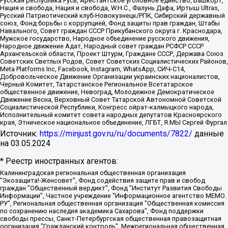
Русская республика Русь, Арестантское уголовное единство, Башкорт,
Нация и свобода, Нация и свобода, W.H.С., Фалунь Дафа, Иртыш Ultras,
Русский Патриотический клуб-Новокузнецк/РПК, Сибирский державный
союз, Фонд борьбы с коррупцией, Фонд защиты прав граждан, Штабы
Навального, Совет граждан СССР Прикубанского округа г. Краснодара,
Мужское государство, Народное объединение русского движения,
Народное движение Адат, Народный совет граждан РСФСР СССР
Архангельской области, Проект Штурм, Граждане СССР, Держава Союз
Советских Светлых Родов, Совет Советских Социалистических Районов,
Meta Platforms Inc, Facebook, Instagram, WhatsApp, СИЧ-С14,
Добровольческое Движение Организации украинских националистов,
Черный Комитет, Татарстанское Региональное Всетатарское
общественное движение, Невоград, Молодежное Демократическое
Движение Весна, Верховный Совет Татарской Автономной Советской
Социалистической Республики, Конгресс ойрат-калмыцкого народа,
Исполнительный комитет совета народных депутатов Красноярского
края, Этническое национальное объединение, ЛГБТ, Я.МЫ Сергей Фургал
Источник:
https://minjust.gov.ru/ru/documents/7822/
данные
на
03.05.2024
* Реестр иностранных агентов:
Калининградская региональная общественная организация "Экозащита!-Женсовет", Фонд содействия защите прав и свобод граждан "Общественный вердикт", Фонд "Институт Развития Свободы Информации", Частное учреждение "Информационное агентство МЕМО. РУ", Региональная общественная организация "Общественная комиссия по сохранению наследия академика Сахарова", Фонд поддержки свободы прессы, Санкт-Петербургская общественная правозащитная организация "Гражданский контроль", Межрегиональная общественная организация "Информационно-просветительский центр "Мемориал", Региональный Фонд "Центр Защиты Прав Средств Массовой Информации", с 05.12.2023 Фонд "Центр Защиты Прав Средств массовой информации", Региональная общественная благотворительная организация помощи беженцам и мигрантам "Гражданское содействие", Негосударственное образовательное учреждение дополнительного профессионального образования (повышение квалификации) специалистов "АКАДЕМИЯ ПО ПРАВАМ ЧЕЛОВЕКА", Свердловская региональная общественная организация "Сутяжник", Автономная некоммерческая организация "Центр независимых социологических исследований", Союз общественных объединений "Российский исследовательский центр по правам человека", Региональное общественное учреждение научно-информационный центр "МЕМОРИАЛ", Некоммерческая организация "Фонд защиты гласности", Автономная некоммерческая организация "Институт прав человека", Городская общественная организация "Екатеринбургское общество "МЕМОРИАЛ", Городская общественная организация "Рязанское историко-просветительское и правозащитное общество "Мемориал" (Рязанский Мемориал), Челябинский региональный орган общественной самодеятельности – женское общественное объединение "Женщины Евразии", Челябинский региональный орган общественной самодеятельности "Уральская правозащитная группа", Фонд содействия защите здоровья и социальной справедливости имени Андрея Рылькова, Автономная Некоммерческая Организация "Аналитический Центр Юрия Левады", Автономная некоммерческая организация социальной поддержки населения "Проект Апрель", Региональная общественная организация помощи женщинам и детям, находящимся в кризисной ситуации "Информационно-методический центр "Анна", Фонд содействия развитию массовых коммуникаций и правовому просвещению "Так-так-Так", Фонд содействия устойчивому развитию "Серебряная тайга", Свердловский региональный общественный фонд социальных проектов "Новое время", "Idel.Реалии", Кавказ.Реалии, Крым.Реалии, Телеканал Настоящее Время, Татаро-башкирская служба Радио Свобода (Azatliq Radiosi), Радио Свободная Европа/Радио Свобода (PCE/PC), "Сибирь.Реалии", "Фактограф", Благотворительный фонд помощи осужденным и их семьям, Автономная некоммерческая организация "Институт глобализации и социальных движений", Фонд "В защиту прав заключенных", Частное учреждение "Центр поддержки и содействия развитию средств массовой информации", Пензенский региональный общественный благотворительный фонд "Гражданский союз", "Север.Реалии", Некоммерческая организация Фонд "Правовая инициатива", Общество с ограниченной ответственностью "Радио Свободная Европа/Радио Свобода", Чешское информационное агентство "MEDIUM-ORIENT", Красноярская региональная общественная организация "Мы против СПИДа", Камалягин Денис Николаевич, Маркелов Сергей Евгеньевич, Пономарев Лев Александрович, Савицкая Людмила Алексеевна, Автономная некоммерческая организация "Центр по работе с проблемой насилия "НАСИЛИЮ.НЕТ", Межрегиональный профессиональный союз работников здравоохранения "Альянс врачей", Юридическое лицо, зарегистрированное в Латвийской Республике, SIA "Medusa Project" (регистрационный номер 40103797863, дата регистрации 10.06.2014), Некоммерческая организация "Фонд по борьбе с коррупцией", Автономная некоммерческая организация "Институт права и публичной политики", Баданин Роман Сергеевич, Гликин Максим Александрович, Железнова Мария Михайловна, Лукьянова Юлия Сергеевна, Маетная Елизавета Витальевна, Маняхин Петр Борисович, Чуракова Ольга Владимировна, Ярош Юлия Петровна, Юридическое лицо "The Insider SIA", зарегистрированное в Риге, Латвийская Республика (дата регистрации 26.06.2015), являющееся администратором доменного имени интернет-издания "The Insider SIA", https://theins.ru, Постернак Алексей Евгеньевич, Рубин Михаил Аркадьевич, Анин Роман Александрович, Юридическое лицо Istories fonds, зарегистрированное в Латвийской Республике (регистрационный номер 50008295751, дата регистрации 24.02.2020), Великовский Дмитрий Александрович, Долинина Ирина Николаевна, Мароховская Алеся Алексеевна, Шлейнов Роман Юрьевич, Шмагун Олеся Валентиновна, Общество с ограниченной ответственностью "Альтаир 2021", Общество с ограниченной ответственностью "Вега 2021", Общество с ограниченной ответственностью "Главный редактор 2021", Общество с ограниченной ответственностью "Ромашки монолит", Важенков Артем Валерьевич, Ивановская областная общественная организация "Центр гендерных исследований", Гурман Юрий Альбертович, Медиапроект "ОВД-Инфо", Егоров Владимир Владимирович, Жилинский Владимир Александрович, Общество с ограниченной ответственностью "ЗП", Иванова София Юрьевна, Карезина Инна Павловна, Кильтау Екатерина Викторовна, Петров Алексей Викторович, Пискунов Сергей Евгеньевич, Смирнов Сергей Сергеевич, Тихонов Михаил Сергеевич, Общество с ограниченной ответственностью "ЖУРНАЛИСТ-ИНОСТРАННЫЙ АГЕНТ", Арапова Галина Юрьевна, Вольтская Татьяна Анатольевна, Американская компания "Mason G.E.S. Anonymous Foundation" (США), являющаяся владельцем интернет-издания https://mnews.world/, Компания "Stichting Bellingcat", зарегистрированная в Нидерландах (дата регистрации 11.07.2018), Захаров Андрей Вячеславович, Клепиковская Екатерина Дмитриевна, Общество с ограниченной ответственностью "МЕМО", Перл Роман Александрович, Симонов Евгений Алексеевич, Соловьева Елена Анатольевна, Сотников Даниил Владимирович, Сурначева Елизавета Дмитриевна, Автономная некоммерческая организация по защите прав человека и информированию населения "Якутия – Наше Мнение", Общество с ограниченной ответственностью "Москоу диджитал медиа", с 26.01.2023 Общество с ограниченной ответственностью "Чайка Белые сады", Ветошкина Валерия Валерьевна, Заговора Максим Александрович, Межрегиональное общественное движение "Российская ЛГБТ - сеть", Оленичев Максим Владимирович, Павлов Иван Юрьевич, Скворцова Елена Сергеевна, Общество с ограниченной ответственностью "Как бы инагент", Кочетков Игорь Викторович, Общество с ограниченной ответственностью "Честные выборы", Еланчик Олег Александрович, Общество с ограниченной ответственностью "Нобелевский призыв", Гималова Регина Эмилевна, Григорьев Андрей Валерьевич, Григорьева Алина Александровна, Ассоциация по содействию защите прав призывников, альтернативнослужащих и военнослужащих "Правозащитная группа "Гражданин.Армия.Право", Хисамова Регина Фаритовна, Автономная некоммерческая организация по реализации социально-правовых программ "Лилит", Дальневосточное общественное движение "Маяк", Санкт-Петербургская ЛГБТ-инициативная группа "Выход", Инициативная группа ЛГБТ+ "Реверс", Алексеев Андрей Викторович, Бекбулатова Таисия Львовна, Беляев Иван Михайлович, Владыкина Елена Сергеевна, Гельман Марат Александрович, Никульшина Вероника Юрьевна, Толоконникова Надежда Андреевна, Шендерович Виктор Анатольевич, Общество с ограниченной ответственностью "Данное сообщение", Общество с ограниченной ответственностью Издательский дом "Новая глава", Айнбиндер Александра Александровна, Московский комьюнити-центр для ЛГБТ+инициатив, Благотворительный фонд развития филантропии, Deutsche Welle (Германия, Kurt-Schumacher-Strasse 3, 53113 Bonn), Борзунова Мария Михайловна, Воробьев Виктор Викторович, Голубева Анна Львовна, Константинова Алла Михайловна, Малкова Ирина Владимировна, Мурадов Мурад Абдулгалимович, Осетинская Елизавета Николаевна, Понасенков Евгений Николаевич, Ганапольский Матвей Юрьевич, Киселев Евгений Алексеевич, Борухович Ирина Григорьевна, Дремин Иван Тимофеевич, Дубровский Дмитрий Викторович, Красноярская региональная общественная организация поддержки и развития альтернативных образовательных технологий и межкультурных коммуникаций "ИНТЕРРА", Маяковская Екатерина Алексеевна, Фейгин Марк Захарович, Филимонов Андрей Викторович, Дзугкоева Регина Николаевна, Доброхотов Роман Александрович, Дудь Юрий Александрович, Елкин Сергей Владимирович, Кругликов Кирилл Игоревич, Сабунаева Мария Леонидовна, Семенов Алексей Владимирович, Шаинян Карен Багратович, Шульман Екатерина Михайловна, Асафьев Артур Валерьевич, Вахштайн Виктор Семенович, Венедиктов Алексей Алексеевич, Лушникова Екатерина Евгеньевна, Волков Леонид Михайлович, Невзоров Александр Глебович, Пархоменко Сергей Борисович, Сироткин Ярослав Николаевич, Кара-Мурза Владимир Владимирович, Баранова Наталья Владимировна, Гозман Леонид Яковлевич, Кагарлицкий Борис Юльевич, Климарев Михаил Валерьевич, Милов Владимир Станиславович, Автономная некоммерческая организация Краснодарский центр современного искусства "Типография", Моргенштерн Алишер Тагирович, Соболь Любовь Эдуардовна, Общество с ограниченной ответственностью "ЛИЗА НОРМ", Каспаров Гарри Кимович, Ходорковский Михаил Борисович, Общество с ограниченной ответственностью "Апрельские тезисы", Данилович Ирина Брониславовна, Кашин Олег Владимирович, Петров Николай Владимирович, Пивоваров Алексей Владимирович, Соколов Михаил Владимирович, Цветкова Юлия Владимировна, Чичваркин Евгений Александрович, Комитет против пыток/Команда против пыток, Общество с ограниченной ответственностью "Первый научный", Общество с ограниченной ответственностью "Вертолет и ко", Белоцерковская Вероника Борисовна, Кац Максим Евгеньевич, Лазарева Татьяна Юрьевна, Шаведдинов Руслан Табризович, Яшин Илья Валерьевич, Общество с ограниченной ответственностью "Иноагент ААВ", Алешковский Дмитрий Петрович, Альбац Евгения Марковна, Быков Дмитрий Львович, Галямина Юлия Евгеньевна, Лойко Сергей Леонидович, Мартынов Кирилл Константинович, Медведев Сергей Александрович, Крашенинников Федор Геннадиевич, Гордеева Катерина Вл