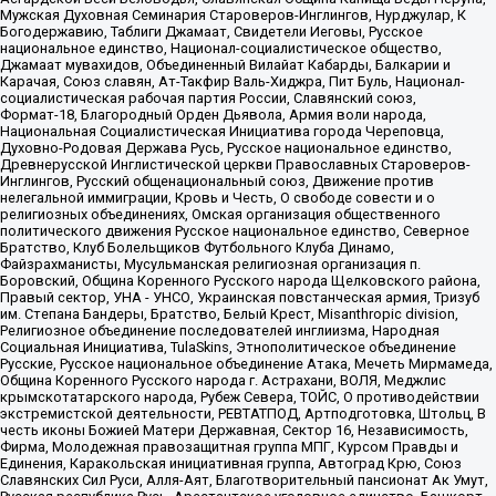
Мужская Духовная Семинария Староверов-Инглингов, Нурджулар, К
Богодержавию, Таблиги Джамаат, Свидетели Иеговы, Русское
национальное единство, Национал-социалистическое общество,
Джамаат мувахидов, Объединенный Вилайат Кабарды, Балкарии и
Карачая, Союз славян, Ат-Такфир Валь-Хиджра, Пит Буль, Национал-
социалистическая рабочая партия России, Славянский союз,
Формат-18, Благородный Орден Дьявола, Армия воли народа,
Национальная Социалистическая Инициатива города Череповца,
Духовно-Родовая Держава Русь, Русское национальное единство,
Древнерусской Инглистической церкви Православных Староверов-
Инглингов, Русский общенациональный союз, Движение против
нелегальной иммиграции, Кровь и Честь, О свободе совести и о
религиозных объединениях, Омская организация общественного
политического движения Русское национальное единство, Северное
Братство, Клуб Болельщиков Футбольного Клуба Динамо,
Файзрахманисты, Мусульманская религиозная организация п.
Боровский, Община Коренного Русского народа Щелковского района,
Правый сектор, УНА - УНСО, Украинская повстанческая армия, Тризуб
им. Степана Бандеры, Братство, Белый Крест, Misanthropic division,
Религиозное объединение последователей инглиизма, Народная
Социальная Инициатива, TulaSkins, Этнополитическое объединение
Русские, Русское национальное объединение Атака, Мечеть Мирмамеда,
Община Коренного Русского народа г. Астрахани, ВОЛЯ, Меджлис
крымскотатарского народа, Рубеж Севера, ТОЙС, О противодействии
экстремистской деятельности, РЕВТАТПОД, Артподготовка, Штольц, В
честь иконы Божией Матери Державная, Сектор 16, Независимость,
Фирма, Молодежная правозащитная группа МПГ, Курсом Правды и
Единения, Каракольская инициативная группа, Автоград Крю, Союз
Славянских Сил Руси, Алля-Аят, Благотворительный пансионат Ак Умут,