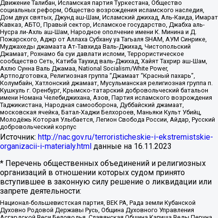
Движение Талибан, Исламская партия Туркестана, Общество
социальных реформ, Общество возрождения исламского наследия,
Дом двух святых, Джунд аш-Шам, Исламский джихад, Аль-Каида, Имарат
Кавказ, АБТО, Правый сектор, Исламское государство, Джабха аль-
Нусра ли-Ахль аш-Шам, Народное ополчение имени К. Минина и Д.
Пожарского, Аджр от Аллаха Субхану уа Тагьаля SHAM, АУМ Синрике,
Муджахеды джамаата Ат-Тавхида Валь-Джихад, Чистопольский
Джамаат, Рохнамо ба суи давлати исломи, Террористическое
сообщество Сеть, Катиба Таухид валь-Джихад, Хайят Тахрир аш-Шам,
Ахлю Сунна Валь Джамаа, National Socialism/White Power,
Артподготовка, Религиозная группа “Джамаат “Красный пахарь”,
Колумбайн, Хатлонский джамаат, Мусульманская религиозная группа п.
Кушкуль г. Оренбург, Крымско-татарский добровольческий батальон
имени Номана Челебиджихана, Азов, Партия исламского возрождения
Таджикистана, Народная самооборона, Дуббайский джамаат,
московская ячейка, Батал-Хаджи Белхороев, Маньяки Культ Убийц,
Молодёжь Которая Улыбается, Легион Свобода России, Айдар, Русский
добровольческий корпус
Источник:
http://nac.gov.ru/terroristicheskie-i-ekstremistskie-
organizacii-i-materialy.html
данные на
16.11.2023
* Перечень общественных объединений и религиозных
организаций в отношении которых судом принято
вступившее в законную силу решение о ликвидации или
запрете деятельности:
Национал-большевистская партия, ВЕК РА, Рада земли Кубанской
Духовно Родовой Державы Русь, Община Духовного Управления
Асгардской Веси Беловодья, Славянская Община Капища Веды Перуна,