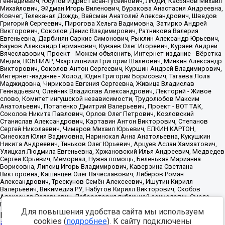
Для повышения удобства сайта мы используем
Источник:
https://minjust.gov.ru/uploaded/files/reestr-
cookies (
подробнее
). К сайту подключены
inostrannyih-agentov-22-03-2024.pdf
данные на
22.03.2024