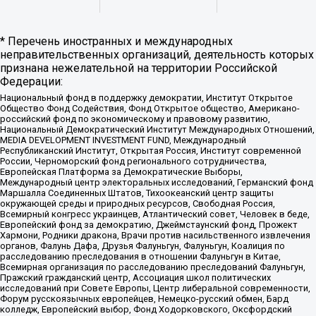
* Перечень иностранных и международных
неправительственных организаций, деятельность которых
признана нежелательной на территории Российской
Федерации:
Национальный фонд в поддержку демократии, Институт Открытое
Общество Фонд Содействия, Фонд Открытое общество, Американо-
российский фонд по экономическому и правовому развитию,
Национальный Демократический Институт Международных Отношений,
MEDIA DEVELOPMENT INVESTMENT FUND, Международный
Республиканский Институт, Открытая Россия, Институт современной
России, Черноморский фонд регионального сотрудничества,
Европейская Платформа за Демократические Выборы,
Международный центр электоральных исследований, Германский фонд
Маршалла Соединенных Штатов, Тихоокеанский центр защиты
окружающей среды и природных ресурсов, Свободная Россия,
Всемирный конгресс украинцев, Атлантический совет, Человек в беде,
Европейский фонд за демократию, Джеймстаунский фонд, Прожект
Хармони, Родники дракона, Врачи против насильственного извлечения
органов, Фалунь Дафа, Друзья Фалуньгун, Фалуньгун, Коалиция по
расследованию преследования в отношении Фалуньгун в Китае,
Всемирная организация по расследованию преследований Фалуньгун,
Пражский гражданский центр, Ассоциация школ политических
исследований при Совете Европы, Центр либеральной современности,
Форум русскоязычных европейцев, Немецко-русский обмен, Бард
колледж, Европейский выбор, Фонд Ходорковского, Оксфордский