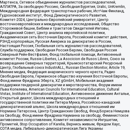
Мартенса, Сетевое объединение журналистов расследователей,
АЛЛАТРА, За свободную Россию, Свободная Бурятия, Uralic, UnKremlin,
Международная федерация транспортных рабочих, ИстЧам Финланд,
Гудзоновский институт, Фонд Демократического Развития,
Комитет-2024, Центрально-Европейский университет, Центр
восточноевропейских и международных исследований, Общество
Сторожевой башни, Библии и трактатов Свидетелей Иеговы,
Гражданский Совет, Центр анализа европейской политики,
Академическая сеть Восточная Европа, Российский комитет действия,
РЭНД корпорейшн, Русская Америка за демократию в России,
Настоящая Россия, Глобальная сеть журналистов-расследователей,
Служба поддержки, Свободная Россия Берлин, Свободная Россия
Северный Рейн-Вестфалия, Фонд глобальной помощи, Антивоенный
комитет России, Russie-Libertes, La Asocicion de Rusos Libres, Союз за
возвращение Северных территорий, Крымскотатарский Ресурсный
Центр, Глобальный союз IndustriALL, Russian Election Monitor, Article 19,
Мнение медиа, Федерация анархического черного креста, Радио
Свободная Европа, Германское общество изучения Восточной Европы,
Фонд имени Фридриха Эберта, XZ gGmbH, Мобильная академия
поддержки гендерной демократии и миротворчества, Форум имени
Льва Копелева, American Councils for International Education, Cultural
Vistas, Institute of International Education, Антивоенное движение Антальи,
Открытый диалог, Школа международных отношений и
государственной политики им Питера Мунка, Российско-канадский
демократический альянс, Школа международных отношений им
Нормана Патерсона, Центр Гражданских Свобод, Фонд Бориса Немцова
за Свободу, Фонд имени Фридриха Науманна за свободу, Феминистское
антивоенное сопротивление, Комитет независимости Ингушетии,
Прометей, Stop Occupation of Karelia, Вернись живым, Фридом Хаус,
СОТА медиа, Либерально-демократическая Лига Украины