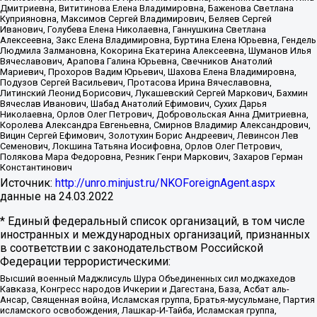
Дмитриевна, Вититинова Елена Владимировна, Баженова Светлана
Куприяновна, Максимов Сергей Владимирович, Беляев Сергей
Иванович, Голубева Елена Николаевна, Ганнушкина Светлана
Алексеевна, Закс Елена Владимировна, Буртина Елена Юрьевна, Гендель
Людмила Залмановна, Кокорина Екатерина Алексеевна, Шуманов Илья
Вячеславович, Арапова Галина Юрьевна, Свечников Анатолий
Мариевич, Прохоров Вадим Юрьевич, Шахова Елена Владимировна,
Подузов Сергей Васильевич, Протасова Ирина Вячеславовна,
Литинский Леонид Борисович, Лукашевский Сергей Маркович, Бахмин
Вячеслав Иванович, Шабад Анатолий Ефимович, Сухих Дарья
Николаевна, Орлов Олег Петрович, Добровольская Анна Дмитриевна,
Королева Александра Евгеньевна, Смирнов Владимир Александрович,
Вицин Сергей Ефимович, Золотухин Борис Андреевич, Левинсон Лев
Семенович, Локшина Татьяна Иосифовна, Орлов Олег Петрович,
Полякова Мара Федоровна, Резник Генри Маркович, Захаров Герман
Константинович
Источник:
http://unro.minjust.ru/NKOForeignAgent.aspx
данные на
24.03.2022
* Единый федеральный список организаций, в том числе
иностранных и международных организаций, признанных
в соответствии с законодательством Российской
Федерации террористическими:
Высший военный Маджлисуль Шура Объединенных сил моджахедов
Кавказа, Конгресс народов Ичкерии и Дагестана, База, Асбат аль-
Ансар, Священная война, Исламская группа, Братья-мусульмане, Партия
исламского освобождения, Лашкар-И-Тайба, Исламская группа,