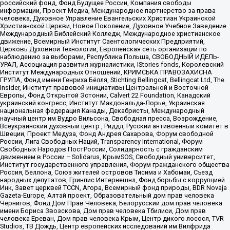
российский фонд, Фонд Будущее России, Компания свободы
информации, Проект Медиа, Международное партнерство за права
человека, Духовное Управление Евангельских Христиан Украинской
Христианской Церкви, Новое Поколение, Духовное Учебное Заведение
Международный Библейский Колледж, Международное христианское
движение, Всемирный Институт Саентологических Предприятий,
Церковь Духовной Технологии, Европейская сеть организаций по
наблюдению за выборами, Республика Польша, СВОБОДНЫЙ ИДЕЛЬ-
УРАЛ, Ассоциация развития журналистики, IStories fonds, Королевский
Институт Международных Отношений, КРИМСЬКА ПРАВОЗАХИСНА
ГРУПА, Фонд имени Генриха Бёлля, Stichting Bellingcat, Bellingcat Ltd, The
Insider, Институт правовой инициативы Центральной и Восточной
Европы, Фонд Открытой Эстонии, Calvert 22 Foundation, Канадский
украинский конгресс, Институт Макдональда-Лорье, Украинская
национальная федерация Канады, Декабристы, Международный
научный центр им Вудро Вильсона, Свободная пресса, Возрождение,
Всеукраинский духовный центр , Риддл, Русский антивоенный комитет в
Швеции, Проект Медуза, Фонд Андрея Сахарова, Форум свободной
России, Лига Свободных Наций, Transparеncy International, Форум
Свободных Народов ПостРоссии, Солидарность с гражданским
движением в России – Solidarus, КрымSOS, Свободный университет,
Институт государственного управления, Форум гражданского общества
Россия, Беллона, Союз жителей островов Тисима и Хабомаи, Съезд
народных депутатов, Гринпис Интернешнл, Фонд борьбы с коррупцией
Инк, Завет церквей TCCN, Агора, Всемирный фонд природы, BDR Novaja
Gazeta-Europe, Алтай проект, Образовательный дом прав человека
Чернигов, Фонд Дом Прав Человека, Белорусский дом прав человека
имени Бориса Звозскова, Дом прав человека Тбилиси, Дом прав
человека Ереван, Дом прав человека Крым, Центр дикого лосося, TVR
Studios, ТВ Дождь, Центр европейских исследований им Вилфрида