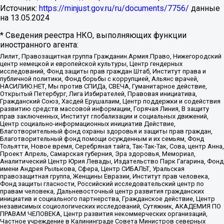
Источник:
https://minjust.gov.ru/ru/documents/7756/
данные
на
13.05.2024
* Сведения реестра НКО, выполняющих функции
иностранного агента:
Лилит, Правозащитная группа Гражданин.Армия.Право, Нижегородский
центр немецкой и европейской культуры, Центр гендерных
исследований, Фонд защиты прав граждан Штаб, Институт права и
публичной политики, Фонд борьбы с коррупцией, Альянс врачей,
НАСИЛИЮ.НЕТ, Мы против СПИДа, СВЕЧА, Гуманитарное действие,
Открытый Петербург, Лига Избирателей, Правовая инициатива,
Гражданский Союз, Хасдей Ерушалаим, Центр поддержки и содействия
развитию средств массовой информации, Горячая Линия, В защиту
прав заключенных, Институт глобализации и социальных движений,
Центр социально-информационных инициатив Действие,
Благотворительный фонд охраны здоровья и защиты прав граждан,
Благотворительный фонд помощи осужденным и их семьям, Фонд
Тольятти, Новое время, Серебряная тайга, Так-Так-Так, Сова, центр Анна,
Проект Апрель, Самарская губерния, Эра здоровья, Мемориал,
Аналитический Центр Юрия Левады, Издательство Парк Гагарина, Фонд
имени Андрея Рылькова, Сфера, Центр СИБАЛЬТ, Уральская
правозащитная группа, Женщины Евразии, Институт прав человека,
Фонд защиты гласности, Российский исследовательский центр по
правам человека, Дальневосточный центр развития гражданских
инициатив и социального партнерства, Гражданское действие, Центр
независимых социологических исследований, Сутяжник, АКАДЕМИЯ ПО
ПРАВАМ ЧЕЛОВЕКА, Центр развития некоммерческих организаций,
Частное учреждение в Калининграде Совета Министров северных