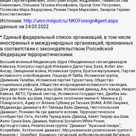
Вицин Сергей Ефимович, Золотухин Борис Андреевич, Левинсон Лев
Семенович, Локшина Татьяна Иосифовна, Орлов Олег Петрович,
Полякова Мара Федоровна, Резник Генри Маркович, Захаров Герман
Константинович
Источник:
http://unro.minjust.ru/NKOForeignAgent.aspx
данные на
24.03.2022
* Единый федеральный список организаций, в том числе
иностранных и международных организаций, признанных
в соответствии с законодательством Российской
Федерации террористическими:
Высший военный Маджлисуль Шура Объединенных сил моджахедов
Кавказа, Конгресс народов Ичкерии и Дагестана, База, Асбат аль-
Ансар, Священная война, Исламская группа, Братья-мусульмане, Партия
исламского освобождения, Лашкар-И-Тайба, Исламская группа,
Движение Талибан, Исламская партия Туркестана, Общество
социальных реформ, Общество возрождения исламского наследия,
Дом двух святых, Джунд аш-Шам, Исламский джихад, Аль-Каида, Имарат
Кавказ, АБТО, Правый сектор, Исламское государство, Джабха аль-
Нусра ли-Ахль аш-Шам, Народное ополчение имени К. Минина и Д.
Пожарского, Аджр от Аллаха Субхану уа Тагьаля SHAM, АУМ Синрике,
Муджахеды джамаата Ат-Тавхида Валь-Джихад, Чистопольский
Джамаат, Рохнамо ба суи давлати исломи, Террористическое
сообщество Сеть, Катиба Таухид валь-Джихад, Хайят Тахрир аш-Шам,
Ахлю Сунна Валь Джамаа, National Socialism/White Power,
Артподготовка, Религиозная группа “Джамаат “Красный пахарь”,
Колумбайн, Хатлонский джамаат, Мусульманская религиозная группа п.
Кушкуль г. Оренбург, Крымско-татарский добровольческий батальон