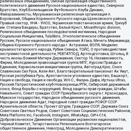
религиозных объединениях, Омская организация общественного
политического движения Русское национальное единство, Северное
Братство, Клуб Болельщиков Футбольного Клуба Динамо,
Файзрахманисты, Мусульманская религиозная организация п.
Боровский, Община Коренного Русского народа Щелковского района,
Правый сектор, УНА - УНСО, Украинская повстанческая армия, Тризуб
им. Степана Бандеры, Братство, Белый Крест, Misanthropic division,
Религиозное объединение последователей инглиизма, Народная
Социальная Инициатива, TulaSkins, Этнополитическое объединение
Русские, Русское национальное объединение Атака, Мечеть Мирмамеда,
Община Коренного Русского народа г. Астрахани, ВОЛЯ, Меджлис
крымскотатарского народа, Рубеж Севера, ТОЙС, О противодействии
экстремистской деятельности, РЕВТАТПОД, Артподготовка, Штольц, В
честь иконы Божией Матери Державная, Сектор 16, Независимость,
Фирма, Молодежная правозащитная группа МПГ, Курсом Правды и
Единения, Каракольская инициативная группа, Автоград Крю, Союз
Славянских Сил Руси, Алля-Аят, Благотворительный пансионат Ак Умут,
Русская республика Русь, Арестантское уголовное единство, Башкорт,
Нация и свобода, Нация и свобода, W.H.С., Фалунь Дафа, Иртыш Ultras,
Русский Патриотический клуб-Новокузнецк/РПК, Сибирский державный
союз, Фонд борьбы с коррупцией, Фонд защиты прав граждан, Штабы
Навального, Совет граждан СССР Прикубанского округа г. Краснодара,
Мужское государство, Народное объединение русского движения,
Народное движение Адат, Народный совет граждан РСФСР СССР
Архангельской области, Проект Штурм, Граждане СССР, Держава Союз
Советских Светлых Родов, Совет Советских Социалистических Районов,
Meta Platforms Inc, Facebook, Instagram, WhatsApp, СИЧ-С14,
Добровольческое Движение Организации украинских националистов,
Черный Комитет, Татарстанское Региональное Всетатарское
общественное движение, Невоград, Молодежное Демократическое