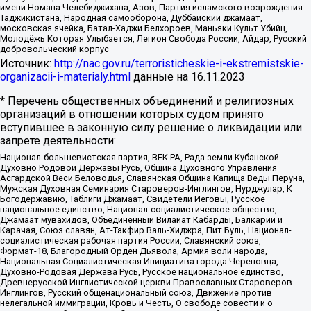
имени Номана Челебиджихана, Азов, Партия исламского возрождения
Таджикистана, Народная самооборона, Дуббайский джамаат,
московская ячейка, Батал-Хаджи Белхороев, Маньяки Культ Убийц,
Молодёжь Которая Улыбается, Легион Свобода России, Айдар, Русский
добровольческий корпус
Источник:
http://nac.gov.ru/terroristicheskie-i-ekstremistskie-
organizacii-i-materialy.html
данные на
16.11.2023
* Перечень общественных объединений и религиозных
организаций в отношении которых судом принято
вступившее в законную силу решение о ликвидации или
запрете деятельности:
Национал-большевистская партия, ВЕК РА, Рада земли Кубанской
Духовно Родовой Державы Русь, Община Духовного Управления
Асгардской Веси Беловодья, Славянская Община Капища Веды Перуна,
Мужская Духовная Семинария Староверов-Инглингов, Нурджулар, К
Богодержавию, Таблиги Джамаат, Свидетели Иеговы, Русское
национальное единство, Национал-социалистическое общество,
Джамаат мувахидов, Объединенный Вилайат Кабарды, Балкарии и
Карачая, Союз славян, Ат-Такфир Валь-Хиджра, Пит Буль, Национал-
социалистическая рабочая партия России, Славянский союз,
Формат-18, Благородный Орден Дьявола, Армия воли народа,
Национальная Социалистическая Инициатива города Череповца,
Духовно-Родовая Держава Русь, Русское национальное единство,
Древнерусской Инглистической церкви Православных Староверов-
Инглингов, Русский общенациональный союз, Движение против
нелегальной иммиграции, Кровь и Честь, О свободе совести и о