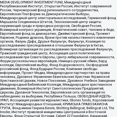
MEDIA DEVELOPMENT INVESTMENT FUND, Международный
Республиканский Институт, Открытая Россия, Институт современной
России, Черноморский фонд регионального сотрудничества,
Европейская Платформа за Демократические Выборы,
Международный центр электоральных исследований, Германский фонд
Маршалла Соединенных Штатов, Тихоокеанский центр защиты
окружающей среды и природных ресурсов, Свободная Россия,
Всемирный конгресс украинцев, Атлантический совет, Человек в беде,
Европейский фонд за демократию, Джеймстаунский фонд, Прожект
Хармони, Родники дракона, Врачи против насильственного извлечения
органов, Фалунь Дафа, Друзья Фалуньгун, Фалуньгун, Коалиция по
расследованию преследования в отношении Фалуньгун в Китае,
Всемирная организация по расследованию преследований Фалуньгун,
Пражский гражданский центр, Ассоциация школ политических
исследований при Совете Европы, Центр либеральной современности,
Форум русскоязычных европейцев, Немецко-русский обмен, Бард
колледж, Европейский выбор, Фонд Ходорковского, Оксфордский
российский фонд, Фонд Будущее России, Компания свободы
информации, Проект Медиа, Международное партнерство за права
человека, Духовное Управление Евангельских Христиан Украинской
Христианской Церкви, Новое Поколение, Духовное Учебное Заведение
Международный Библейский Колледж, Международное христианское
движение, Всемирный Институт Саентологических Предприятий,
Церковь Духовной Технологии, Европейская сеть организаций по
наблюдению за выборами, Республика Польша, СВОБОДНЫЙ ИДЕЛЬ-
УРАЛ, Ассоциация развития журналистики, IStories fonds, Королевский
Институт Международных Отношений, КРИМСЬКА ПРАВОЗАХИСНА
ГРУПА, Фонд имени Генриха Бёлля, Stichting Bellingcat, Bellingcat Ltd, The
Insider, Институт правовой инициативы Центральной и Восточной
Европы, Фонд Открытой Эстонии, Calvert 22 Foundation, Канадский