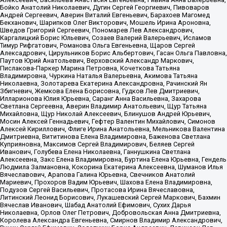
Бойко Анатолий Николаевич, Дугин Сергей Георгиевич, Пивоваров
Андрей Сергеевич, Аверин Виталий Евгеньевич, Барахоев Магомед
Бекханович, Шарипков Олег Викторович, Мошель Ирина Ароновна,
Шведов Григорий Сергеевич, Пономарев Лев Александрович,
Каргалицкий Борис Юльевич, Созаев Валерий Валерьевич, Исламов
Тимур Рифгатович, Романова Ольга Евгеньевна, Щаров Сергей
Алексадрович, Цирульников Борис Альбертович, Гасан Ольга Павловна,
Паутов Юрий Анатольевич, Верховский Александр Маркович,
Пислакова-Паркер Марина Петровна, Кочеткова Татьяна
Владимировна, Чуркина Наталья Валерьевна, Акимова Татьяна
Николаевна, Золотарева Екатерина Александровна, Рачинский Ян
Збигневич, Жемкова Елена Борисовна, Гудков Лев Дмитриевич,
Илларионова Юлия Юрьевна, Саранг Анна Васильевна, Захарова
Светлана Сергеевна, Аверин Владимир Анатольевич, Щур Татьяна
Михайловна, Щур Николай Алексеевич, Блинушов Андрей Юрьевич,
Мосин Алексей Геннадьевич, Гефтер Валентин Михайлович, Симонов
Алексей Кириллович, Флиге Ирина Анатольевна, Мельникова Валентина
Дмитриевна, Вититинова Елена Владимировна, Баженова Светлана
Куприяновна, Максимов Сергей Владимирович, Беляев Сергей
Иванович, Голубева Елена Николаевна, Ганнушкина Светлана
Алексеевна, Закс Елена Владимировна, Буртина Елена Юрьевна, Гендель
Людмила Залмановна, Кокорина Екатерина Алексеевна, Шуманов Илья
Вячеславович, Арапова Галина Юрьевна, Свечников Анатолий
Мариевич, Прохоров Вадим Юрьевич, Шахова Елена Владимировна,
Подузов Сергей Васильевич, Протасова Ирина Вячеславовна,
Литинский Леонид Борисович, Лукашевский Сергей Маркович, Бахмин
Вячеслав Иванович, Шабад Анатолий Ефимович, Сухих Дарья
Николаевна, Орлов Олег Петрович, Добровольская Анна Дмитриевна,
Королева Александра Евгеньевна, Смирнов Владимир Александрович,