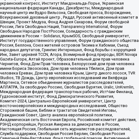
украинский конгресс, Институт Макдональда-Лорье, Украинская
национальная федерация Канады, Декабристы, Международный
научный центр им Вудро Вильсона, Свободная пресса, Возрождение,
Всеукраинский духовный центр , Риддл, Русский антивоенный комитет в
Швеции, Проект Медуза, Фонд Андрея Сахарова, Форум свободной
России, Лига Свободных Наций, Transparеncy International, Форум
Свободных Народов ПостРоссии, Солидарность с гражданским
движением в России – Solidarus, КрымSOS, Свободный университет,
Институт государственного управления, Форум гражданского общества
Россия, Беллона, Союз жителей островов Тисима и Хабомаи, Съезд
народных депутатов, Гринпис Интернешнл, Фонд борьбы с коррупцией
Инк, Завет церквей TCCN, Агора, Всемирный фонд природы, BDR Novaja
Gazeta-Europe, Алтай проект, Образовательный дом прав человека
Чернигов, Фонд Дом Прав Человека, Белорусский дом прав человека
имени Бориса Звозскова, Дом прав человека Тбилиси, Дом прав
человека Ереван, Дом прав человека Крым, Центр дикого лосося, TVR
Studios, ТВ Дождь, Центр европейских исследований им Вилфрида
Мартенса, Сетевое объединение журналистов расследователей,
АЛЛАТРА, За свободную Россию, Свободная Бурятия, Uralic, UnKremlin,
Международная федерация транспортных рабочих, ИстЧам Финланд,
Гудзоновский институт, Фонд Демократического Развития,
Комитет-2024, Центрально-Европейский университет, Центр
восточноевропейских и международных исследований, Общество
Сторожевой башни, Библии и трактатов Свидетелей Иеговы,
Гражданский Совет, Центр анализа европейской политики,
Академическая сеть Восточная Европа, Российский комитет действия,
РЭНД корпорейшн, Русская Америка за демократию в России,
Настоящая Россия, Глобальная сеть журналистов-расследователей,
Служба поддержки, Свободная Россия Берлин, Свободная Россия
Северный Рейн-Вестфалия, Фонд глобальной помощи, Антивоенный