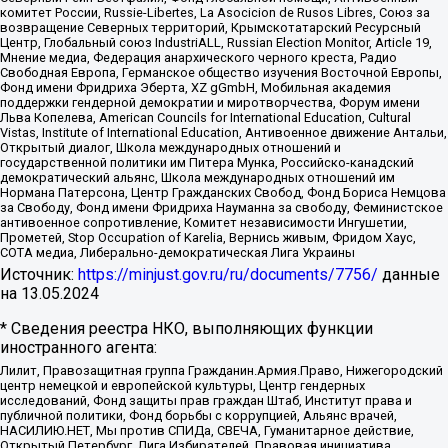
комитет России, Russie-Libertes, La Asocicion de Rusos Libres, Союз за
возвращение Северных территорий, Крымскотатарский Ресурсный
Центр, Глобальный союз IndustriALL, Russian Election Monitor, Article 19,
Мнение медиа, Федерация анархического черного креста, Радио
Свободная Европа, Германское общество изучения Восточной Европы,
Фонд имени Фридриха Эберта, XZ gGmbH, Мобильная академия
поддержки гендерной демократии и миротворчества, Форум имени
Льва Копелева, American Councils for International Education, Cultural
Vistas, Institute of International Education, Антивоенное движение Антальи,
Открытый диалог, Школа международных отношений и
государственной политики им Питера Мунка, Российско-канадский
демократический альянс, Школа международных отношений им
Нормана Патерсона, Центр Гражданских Свобод, Фонд Бориса Немцова
за Свободу, Фонд имени Фридриха Науманна за свободу, Феминистское
антивоенное сопротивление, Комитет независимости Ингушетии,
Прометей, Stop Occupation of Karelia, Вернись живым, Фридом Хаус,
СОТА медиа, Либерально-демократическая Лига Украины
Источник:
https://minjust.gov.ru/ru/documents/7756/
данные
на
13.05.2024
* Сведения реестра НКО, выполняющих функции
иностранного агента:
Лилит, Правозащитная группа Гражданин.Армия.Право, Нижегородский
центр немецкой и европейской культуры, Центр гендерных
исследований, Фонд защиты прав граждан Штаб, Институт права и
публичной политики, Фонд борьбы с коррупцией, Альянс врачей,
НАСИЛИЮ.НЕТ, Мы против СПИДа, СВЕЧА, Гуманитарное действие,
Открытый Петербург, Лига Избирателей, Правовая инициатива,