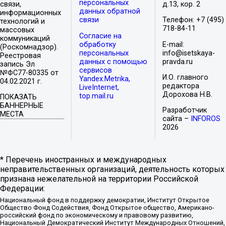
персональных
связи,
д.13, кор. 2
данных обратной
информационных
связи
Телефон: +7 (495)
технологий и
718-84-11
массовых
Согласие на
коммуникаций
обработку
E-mail:
(Роскомнадзор).
персональных
info@isetskaya-
Реестровая
данных с помощью
pravda.ru
запись Эл
сервисов
№ФС77-80335 от
И.О. главного
Yandex.Metrika,
04.02.2021 г.
редактора
LiveInternet,
Дорохова Н.В.
top.mail.ru
ПОКАЗАТЬ
БАННЕРНЫЕ
Разработчик
МЕСТА
сайта –
INFOROS
2026
* Перечень иностранных и международных
неправительственных организаций, деятельность которых
признана нежелательной на территории Российской
Федерации:
Национальный фонд в поддержку демократии, Институт Открытое
Общество Фонд Содействия, Фонд Открытое общество, Американо-
российский фонд по экономическому и правовому развитию,
Национальный Демократический Институт Международных Отношений,