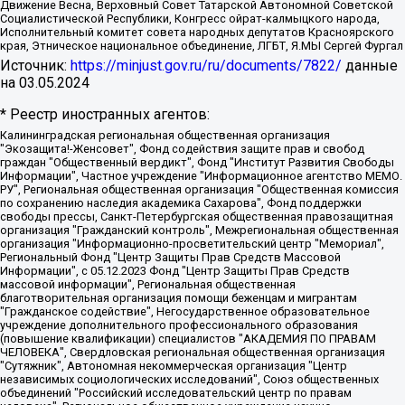
Движение Весна, Верховный Совет Татарской Автономной Советской
Социалистической Республики, Конгресс ойрат-калмыцкого народа,
Исполнительный комитет совета народных депутатов Красноярского
края, Этническое национальное объединение, ЛГБТ, Я.МЫ Сергей Фургал
Источник:
https://minjust.gov.ru/ru/documents/7822/
данные
на
03.05.2024
* Реестр иностранных агентов:
Калининградская региональная общественная организация "Экозащита!-Женсовет", Фонд содействия защите прав и свобод граждан "Общественный вердикт", Фонд "Институт Развития Свободы Информации", Частное учреждение "Информационное агентство МЕМО. РУ", Региональная общественная организация "Общественная комиссия по сохранению наследия академика Сахарова", Фонд поддержки свободы прессы, Санкт-Петербургская общественная правозащитная организация "Гражданский контроль", Межрегиональная общественная организация "Информационно-просветительский центр "Мемориал", Региональный Фонд "Центр Защиты Прав Средств Массовой Информации", с 05.12.2023 Фонд "Центр Защиты Прав Средств массовой информации", Региональная общественная благотворительная организация помощи беженцам и мигрантам "Гражданское содействие", Негосударственное образовательное учреждение дополнительного профессионального образования (повышение квалификации) специалистов "АКАДЕМИЯ ПО ПРАВАМ ЧЕЛОВЕКА", Свердловская региональная общественная организация "Сутяжник", Автономная некоммерческая организация "Центр независимых социологических исследований", Союз общественных объединений "Российский исследовательский центр по правам человека", Региональное общественное учреждение научно-информационный центр "МЕМОРИАЛ", Некоммерческая организация "Фонд защиты гласности", Автономная некоммерческая организация "Институт прав человека", Городская общественная организация "Екатеринбургское общество "МЕМОРИАЛ", Городская общественная организация "Рязанское историко-просветительское и правозащитное общество "Мемориал" (Рязанский Мемориал), Челябинский региональный орган общественной самодеятельности – женское общественное объединение "Женщины Евразии", Челябинский региональный орган общественной самодеятельности "Уральская правозащитная группа", Фонд содействия защите здоровья и социальной справедливости имени Андрея Рылькова, Автономная Некоммерческая Организация "Аналитический Центр Юрия Левады", Автономная некоммерческая организация социальной поддержки населения "Проект Апрель", Региональная общественная организация помощи женщинам и детям, находящимся в кризисной ситуации "Информационно-методический центр "Анна", Фонд содействия развитию массовых коммуникаций и правовому просвещению "Так-так-Так", Фонд содействия устойчивому развитию "Серебряная тайга", Свердловский региональный общественный фонд социальных проектов "Новое время", "Idel.Реалии", Кавказ.Реалии, Крым.Реалии, Телеканал Настоящее Время, Татаро-башкирская служба Радио Свобода (Azatliq Radiosi), Радио Свободная Европа/Радио Свобода (PCE/PC), "Сибирь.Реалии", "Фактограф", Благотворительный фонд помощи осужденным и их семьям, Автономная некоммерческая организация "Институт глобализации и социальных движений", Фонд "В защиту прав заключенных", Частное учреждение "Центр поддержки и содействия развитию средств массовой информации", Пензенский региональный общественный благотворительный фонд "Гражданский союз", "Север.Реалии", Некоммерческая организация Фонд "Правовая инициатива", Общество с ограниченной ответственностью "Радио Свободная Европа/Радио Свобода", Чешское информационное агентство "MEDIUM-ORIENT", Красноярская региональная общественная организация "Мы против СПИДа", Камалягин Денис Николаевич, Маркелов Сергей Евгеньевич, Пономарев Лев Александрович, Савицкая Людмила Алексеевна, Автономная некоммерческая организация "Центр по работе с проблемой насилия "НАСИЛИЮ.НЕТ", Межрегиональный профессиональный союз работников здравоохранения "Альянс врачей", Юридическое лицо, зарегистрированное в Латвийской Республике, SIA "Medusa Project" (регистрационный номер 40103797863, дата регистрации 10.06.2014), Некоммерческая организация "Фонд по борьбе с коррупцией", Автономная некоммерческая организация "Институт права и публичной политики", Баданин Роман Сергеевич, Гликин Максим Александрович, Железнова Мария Михайловна, Лукьянова Юлия Сергеевна, Маетная Елизавета Витальевна, Маняхин Петр Борисович, Чуракова Ольга Владимировна, Ярош Юлия Петровна, Юридическое лицо "The Insider SIA", зарегистрированное в Риге, Латвийская Республика (дата регистрации 26.06.2015), являющееся администратором доменного имени интернет-издания "The Insider SIA", https://theins.ru, Постернак Алексей Евгеньевич, Рубин Михаил Аркадьевич, Анин Роман Александрович, Юридическое лицо Istories fonds, зарегистрированное в Латвийской Республике (регистрационный номер 50008295751, дата регистрации 24.02.2020), Великовский Дмитрий Александрович, Долинина Ирина Николаевна, Мароховская Алеся Алексеевна, Шлейнов Роман Юрьевич, Шмагун Олеся Валентиновна, Общество с ограниченной ответственностью "Альтаир 2021", Общество с ограниченной ответственностью "Вега 2021", Общество с ограниченной ответственностью "Главный редактор 2021", Общество с ограниченной ответственностью "Ромашки монолит", Важенков Артем Валерьевич, Ивановская областная общественная организация "Центр гендерных исследований", Гурман Юрий Альбертович, Медиапроект "ОВД-Инфо", Егоров Владимир Владимирович, Жилинский Владимир Александрович, Общество с ограниченной ответственностью "ЗП", Иванова София Юрьевна, Карезина Инна Павловна, Кильтау Екатерина Викторовна, Петров Алексей Викторович, Пискунов Сергей Евгеньевич, Смирнов Сергей Сергеевич, Тихонов Михаил Сергеевич, Общество с ограниченной ответственностью "ЖУРНАЛИСТ-ИНОСТРАННЫЙ АГЕНТ", Арапова Галина Юрьевна, Вольтская Татьяна Анатольевна, Американская компания "Mason G.E.S. Anonymous Foundation" (США), являющаяся владельцем интернет-издания https://mnews.world/, Компания "Stichting Bellingcat", зарегистрированная в Нидерландах (дата регистрации 11.07.2018), Захаров Андрей Вячеславович, Клепиковская Екатерина Дмитриевна, Общество с ограниченной ответственностью "МЕМО", Перл Роман Александрович, Симонов Евгений Алексеевич, Соловьева Елена Анатольевна, Сотников Даниил Владимирович, Сурначева Елизавета Дмитриевна, Автономная некоммерческая организация по защите прав человека и информированию населения "Якутия – Наше Мнение", Общество с ограниченной ответственностью "Москоу диджитал медиа", с 26.01.2023 Общество с ограниченной ответственностью "Чайка Белые сады", Ветошкина Валерия Валерьевна, Заговора Максим Александрович, Межрегиональное общественное движение "Российская ЛГБТ - сеть", Оленичев Максим Владимирович, Павлов Иван Юрьевич, Скворцова Елена Сергеевна, Общество с ограниченной ответственностью "Как бы инагент", Кочетков Игорь Викторович, Общество с ограниченной ответственностью "Честные выборы", Еланчик Олег Александрович, Общество с ограниченной ответственностью "Нобелевский призыв", Гималова Регина Эмилевна, Григорьев Андрей Валерьевич, Григорьева Алина Александровна, Ассоциация по содействию защите прав призывников, альтернативнослужащих и военнослужащих "Правозащитная группа "Гражданин.Армия.Право", Хисамова Регина Фаритовна, Автономная некоммерческая организация по реализации социально-правовых программ "Лилит", Дальневосточное общественное движение "Маяк", Санкт-Петербургская ЛГБТ-инициативная группа "Выход", Инициативная группа ЛГБТ+ "Реверс", Алексеев Андрей Викторович, Бекбулатова Таисия Львовна, Беляев Иван Михайлович, Владыкина Елена Сергеевна, Гельман Марат Александрович, Никульшина Вероника Юрьевна, Толоконникова Надежда Андреевна, Шендерович Виктор Анатольевич, Общество с ограниченной ответственностью "Данное сообщение", Общество с ограниченной ответственностью Издательский дом "Новая глава", Айнбиндер Александра Александровна, Московский комьюнити-центр для ЛГБТ+инициатив, Благотворительный фонд развития филантропии, Deutsche Welle (Германия, Kurt-Schumacher-Strasse 3, 53113 Bonn), Борзунова Мария Михайловна, Воробьев Виктор Викторович, Голубева Анна Львовна, Константинова Алла Михайловна, Малкова Ирина Владимировна, Мурадов Мурад Абдулгалимович, Осетинская Елизавета Николаевна, Понасенков Евгений Николаевич, Ганапольский Матвей Юрьевич, Киселев Евгений Алексеевич, Борухович Ирина Григорьевна, Дремин Иван Тимофеевич, Дубровский Дмитрий Викторович, Красноярская региональная общественная организация поддержки и развития альтернативных образовательных технологий и межкультурных коммуникаций "ИНТЕРРА", Маяковская Екатерина Алексеевна, Фейгин Марк Захарович, Филимонов Андрей Викторович, Дзугкоева Регина Николаевна, Доброхотов Роман Александрович, Дудь Юрий Александрович, Елкин Сергей Владимирович, Кругликов Кирилл Игоревич, Сабунаева Мария Леонидовна, Семенов Алексей Владимирович, Шаинян Карен Багратович, Шульман Екатерина Михайловна, Асафьев Артур Валерьевич, Вахштайн Виктор Семенович, Венедиктов Алексей Алексеевич, Лушникова Екатерина Евгеньевна, Волков Леонид Михайлович, Невзоров Александр Глебович, Пархоменко Сергей Борисович, Сироткин Ярослав Николаевич, Кара-Мурза Владимир Владимирович, Баранова Наталья Владимировна, Гозман Леонид Яковлевич, Кагарлицкий Борис Юльевич, Климарев Михаил Валерьевич, Милов Владимир Станиславович, Автономная некоммерческая организация Краснодарский центр современного искусства "Типография", Моргенштерн Алишер Тагирович, Соболь Любовь Эдуардовна, Общество с ограниченной ответственностью "ЛИЗА НОРМ", Каспаров Гарри Кимович, Ходорковский Михаил Борисович, Общество с ограниченной ответственностью "Апрельские тезисы", Данилович Ирина Брониславовна, Кашин Олег Владимирович, Петров Николай Владимирович, Пивоваров Алексей Владимирович, Соколов Михаил Владимирович, Цветкова Юлия Владимировна, Чичваркин Евгений Александрович, Комитет против пыток/Команда против пыток, Общество с ограниченной ответственностью "Первый научный", Общество с ограниченной ответственностью "Вертолет и ко", Белоцерковская Вероника Борисовна, Кац Максим Евгеньевич, Лазарева Татьяна Юрьевна, Шаведдинов Руслан Табризович, Яшин Илья Валерьевич, Общество с ограниченной ответственностью "Иноагент ААВ", Алешковский Дмитрий Петрович, Альбац Евгения Марковна, Быков Дмитрий Львович, Галямина Юлия Евгеньевна, Лойко Сергей Леонидович, Мартынов Кирилл Константинович, Медведев Сергей Александрович, Крашенинников Федор Геннадиевич, Гордеева Катерина Вл