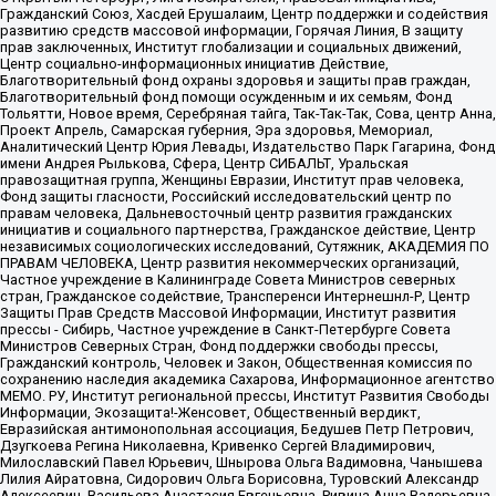
Гражданский Союз, Хасдей Ерушалаим, Центр поддержки и содействия
развитию средств массовой информации, Горячая Линия, В защиту
прав заключенных, Институт глобализации и социальных движений,
Центр социально-информационных инициатив Действие,
Благотворительный фонд охраны здоровья и защиты прав граждан,
Благотворительный фонд помощи осужденным и их семьям, Фонд
Тольятти, Новое время, Серебряная тайга, Так-Так-Так, Сова, центр Анна,
Проект Апрель, Самарская губерния, Эра здоровья, Мемориал,
Аналитический Центр Юрия Левады, Издательство Парк Гагарина, Фонд
имени Андрея Рылькова, Сфера, Центр СИБАЛЬТ, Уральская
правозащитная группа, Женщины Евразии, Институт прав человека,
Фонд защиты гласности, Российский исследовательский центр по
правам человека, Дальневосточный центр развития гражданских
инициатив и социального партнерства, Гражданское действие, Центр
независимых социологических исследований, Сутяжник, АКАДЕМИЯ ПО
ПРАВАМ ЧЕЛОВЕКА, Центр развития некоммерческих организаций,
Частное учреждение в Калининграде Совета Министров северных
стран, Гражданское содействие, Трансперенси Интернешнл-Р, Центр
Защиты Прав Средств Массовой Информации, Институт развития
прессы - Сибирь, Частное учреждение в Санкт-Петербурге Совета
Министров Северных Стран, Фонд поддержки свободы прессы,
Гражданский контроль, Человек и Закон, Общественная комиссия по
сохранению наследия академика Сахарова, Информационное агентство
МЕМО. РУ, Институт региональной прессы, Институт Развития Свободы
Информации, Экозащита!-Женсовет, Общественный вердикт,
Евразийская антимонопольная ассоциация, Бедушев Петр Петрович,
Дзугкоева Регина Николаевна, Кривенко Сергей Владимирович,
Милославский Павел Юрьевич, Шнырова Ольга Вадимовна, Чанышева
Лилия Айратовна, Сидорович Ольга Борисовна, Туровский Александр
Алексеевич, Васильева Анастасия Евгеньевна, Ривина Анна Валерьевна,