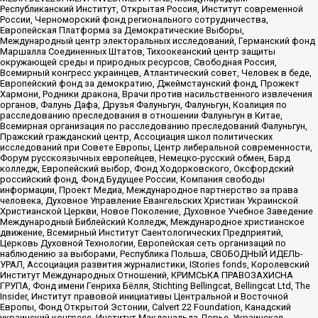
Республиканский Институт, Открытая Россия, Институт современной
России, Черноморский фонд регионального сотрудничества,
Европейская Платформа за Демократические Выборы,
Международный центр электоральных исследований, Германский фонд
Маршалла Соединенных Штатов, Тихоокеанский центр защиты
окружающей среды и природных ресурсов, Свободная Россия,
Всемирный конгресс украинцев, Атлантический совет, Человек в беде,
Европейский фонд за демократию, Джеймстаунский фонд, Прожект
Хармони, Родники дракона, Врачи против насильственного извлечения
органов, Фалунь Дафа, Друзья Фалуньгун, Фалуньгун, Коалиция по
расследованию преследования в отношении Фалуньгун в Китае,
Всемирная организация по расследованию преследований Фалуньгун,
Пражский гражданский центр, Ассоциация школ политических
исследований при Совете Европы, Центр либеральной современности,
Форум русскоязычных европейцев, Немецко-русский обмен, Бард
колледж, Европейский выбор, Фонд Ходорковского, Оксфордский
российский фонд, Фонд Будущее России, Компания свободы
информации, Проект Медиа, Международное партнерство за права
человека, Духовное Управление Евангельских Христиан Украинской
Христианской Церкви, Новое Поколение, Духовное Учебное Заведение
Международный Библейский Колледж, Международное христианское
движение, Всемирный Институт Саентологических Предприятий,
Церковь Духовной Технологии, Европейская сеть организаций по
наблюдению за выборами, Республика Польша, СВОБОДНЫЙ ИДЕЛЬ-
УРАЛ, Ассоциация развития журналистики, IStories fonds, Королевский
Институт Международных Отношений, КРИМСЬКА ПРАВОЗАХИСНА
ГРУПА, Фонд имени Генриха Бёлля, Stichting Bellingcat, Bellingcat Ltd, The
Insider, Институт правовой инициативы Центральной и Восточной
Европы, Фонд Открытой Эстонии, Calvert 22 Foundation, Канадский
украинский конгресс, Институт Макдональда-Лорье, Украинская