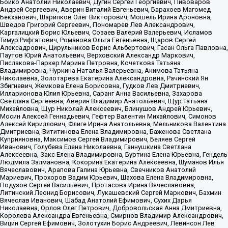
Бойко Анатолий Николаевич, Дугин Сергей Георгиевич, Пивоваров
Андрей Сергеевич, Аверин Виталий Евгеньевич, Барахоев Магомед
Бекханович, Шарипков Олег Викторович, Мошель Ирина Ароновна,
Шведов Григорий Сергеевич, Пономарев Лев Александрович,
Каргалицкий Борис Юльевич, Созаев Валерий Валерьевич, Исламов
Тимур Рифгатович, Романова Ольга Евгеньевна, Щаров Сергей
Алексадрович, Цирульников Борис Альбертович, Гасан Ольга Павловна,
Паутов Юрий Анатольевич, Верховский Александр Маркович,
Пислакова-Паркер Марина Петровна, Кочеткова Татьяна
Владимировна, Чуркина Наталья Валерьевна, Акимова Татьяна
Николаевна, Золотарева Екатерина Александровна, Рачинский Ян
Збигневич, Жемкова Елена Борисовна, Гудков Лев Дмитриевич,
Илларионова Юлия Юрьевна, Саранг Анна Васильевна, Захарова
Светлана Сергеевна, Аверин Владимир Анатольевич, Щур Татьяна
Михайловна, Щур Николай Алексеевич, Блинушов Андрей Юрьевич,
Мосин Алексей Геннадьевич, Гефтер Валентин Михайлович, Симонов
Алексей Кириллович, Флиге Ирина Анатольевна, Мельникова Валентина
Дмитриевна, Вититинова Елена Владимировна, Баженова Светлана
Куприяновна, Максимов Сергей Владимирович, Беляев Сергей
Иванович, Голубева Елена Николаевна, Ганнушкина Светлана
Алексеевна, Закс Елена Владимировна, Буртина Елена Юрьевна, Гендель
Людмила Залмановна, Кокорина Екатерина Алексеевна, Шуманов Илья
Вячеславович, Арапова Галина Юрьевна, Свечников Анатолий
Мариевич, Прохоров Вадим Юрьевич, Шахова Елена Владимировна,
Подузов Сергей Васильевич, Протасова Ирина Вячеславовна,
Литинский Леонид Борисович, Лукашевский Сергей Маркович, Бахмин
Вячеслав Иванович, Шабад Анатолий Ефимович, Сухих Дарья
Николаевна, Орлов Олег Петрович, Добровольская Анна Дмитриевна,
Королева Александра Евгеньевна, Смирнов Владимир Александрович,
Вицин Сергей Ефимович, Золотухин Борис Андреевич, Левинсон Лев