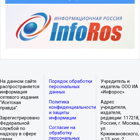
На данном сайте
Порядок обработки
Учредитель и
распространяется
персональных
издатель ООО ИА
информация
данных
«Инфорос».
сетевого издания
Политика
Адрес
"Исетская
конфиденциальности
учредителя,
правда".
и защиты
издателя,
Зарегистрировано
информации
редакции: 117218,
Федеральной
Россия, г. Москва,
Согласие на
службой по
ул.
обработку
надзору в сфере
Кржижановского,
персональных
связи,
д.13, кор. 2