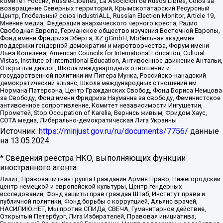
комитет России, Russie-Libertes, La Asocicion de Rusos Libres, Союз за
возвращение Северных территорий, Крымскотатарский Ресурсный
Центр, Глобальный союз IndustriALL, Russian Election Monitor, Article 19,
Мнение медиа, Федерация анархического черного креста, Радио
Свободная Европа, Германское общество изучения Восточной Европы,
Фонд имени Фридриха Эберта, XZ gGmbH, Мобильная академия
поддержки гендерной демократии и миротворчества, Форум имени
Льва Копелева, American Councils for International Education, Cultural
Vistas, Institute of International Education, Антивоенное движение Антальи,
Открытый диалог, Школа международных отношений и
государственной политики им Питера Мунка, Российско-канадский
демократический альянс, Школа международных отношений им
Нормана Патерсона, Центр Гражданских Свобод, Фонд Бориса Немцова
за Свободу, Фонд имени Фридриха Науманна за свободу, Феминистское
антивоенное сопротивление, Комитет независимости Ингушетии,
Прометей, Stop Occupation of Karelia, Вернись живым, Фридом Хаус,
СОТА медиа, Либерально-демократическая Лига Украины
Источник:
https://minjust.gov.ru/ru/documents/7756/
данные
на
13.05.2024
* Сведения реестра НКО, выполняющих функции
иностранного агента:
Лилит, Правозащитная группа Гражданин.Армия.Право, Нижегородский
центр немецкой и европейской культуры, Центр гендерных
исследований, Фонд защиты прав граждан Штаб, Институт права и
публичной политики, Фонд борьбы с коррупцией, Альянс врачей,
НАСИЛИЮ.НЕТ, Мы против СПИДа, СВЕЧА, Гуманитарное действие,
Открытый Петербург, Лига Избирателей, Правовая инициатива,