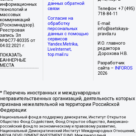
данных обратной
информационных
связи
Телефон: +7 (495)
технологий и
718-84-11
массовых
Согласие на
коммуникаций
обработку
E-mail:
(Роскомнадзор).
персональных
info@isetskaya-
Реестровая
данных с помощью
pravda.ru
запись Эл
сервисов
№ФС77-80335 от
И.О. главного
Yandex.Metrika,
04.02.2021 г.
редактора
LiveInternet,
Дорохова Н.В.
top.mail.ru
ПОКАЗАТЬ
БАННЕРНЫЕ
Разработчик
МЕСТА
сайта –
INFOROS
2026
* Перечень иностранных и международных
неправительственных организаций, деятельность которых
признана нежелательной на территории Российской
Федерации:
Национальный фонд в поддержку демократии, Институт Открытое
Общество Фонд Содействия, Фонд Открытое общество, Американо-
российский фонд по экономическому и правовому развитию,
Национальный Демократический Институт Международных Отношений,
MEDIA DEVELOPMENT INVESTMENT FUND, Международный