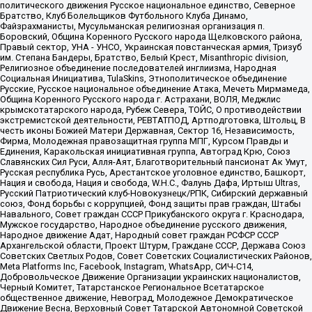
политического движения Русское национальное единство, Северное
Братство, Клуб Болельщиков Футбольного Клуба Динамо,
Файзрахманисты, Мусульманская религиозная организация п.
Боровский, Община Коренного Русского народа Щелковского района,
Правый сектор, УНА - УНСО, Украинская повстанческая армия, Тризуб
им. Степана Бандеры, Братство, Белый Крест, Misanthropic division,
Религиозное объединение последователей инглиизма, Народная
Социальная Инициатива, TulaSkins, Этнополитическое объединение
Русские, Русское национальное объединение Атака, Мечеть Мирмамеда,
Община Коренного Русского народа г. Астрахани, ВОЛЯ, Меджлис
крымскотатарского народа, Рубеж Севера, ТОЙС, О противодействии
экстремистской деятельности, РЕВТАТПОД, Артподготовка, Штольц, В
честь иконы Божией Матери Державная, Сектор 16, Независимость,
Фирма, Молодежная правозащитная группа МПГ, Курсом Правды и
Единения, Каракольская инициативная группа, Автоград Крю, Союз
Славянских Сил Руси, Алля-Аят, Благотворительный пансионат Ак Умут,
Русская республика Русь, Арестантское уголовное единство, Башкорт,
Нация и свобода, Нация и свобода, W.H.С., Фалунь Дафа, Иртыш Ultras,
Русский Патриотический клуб-Новокузнецк/РПК, Сибирский державный
союз, Фонд борьбы с коррупцией, Фонд защиты прав граждан, Штабы
Навального, Совет граждан СССР Прикубанского округа г. Краснодара,
Мужское государство, Народное объединение русского движения,
Народное движение Адат, Народный совет граждан РСФСР СССР
Архангельской области, Проект Штурм, Граждане СССР, Держава Союз
Советских Светлых Родов, Совет Советских Социалистических Районов,
Meta Platforms Inc, Facebook, Instagram, WhatsApp, СИЧ-С14,
Добровольческое Движение Организации украинских националистов,
Черный Комитет, Татарстанское Региональное Всетатарское
общественное движение, Невоград, Молодежное Демократическое
Движение Весна, Верховный Совет Татарской Автономной Советской