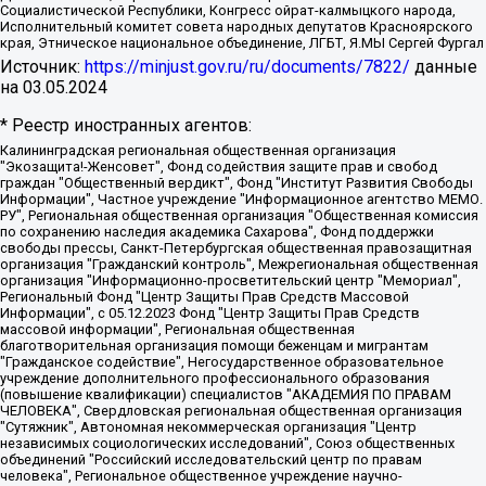
Социалистической Республики, Конгресс ойрат-калмыцкого народа,
Исполнительный комитет совета народных депутатов Красноярского
края, Этническое национальное объединение, ЛГБТ, Я.МЫ Сергей Фургал
Источник:
https://minjust.gov.ru/ru/documents/7822/
данные
на
03.05.2024
* Реестр иностранных агентов:
Калининградская региональная общественная организация "Экозащита!-Женсовет", Фонд содействия защите прав и свобод граждан "Общественный вердикт", Фонд "Институт Развития Свободы Информации", Частное учреждение "Информационное агентство МЕМО. РУ", Региональная общественная организация "Общественная комиссия по сохранению наследия академика Сахарова", Фонд поддержки свободы прессы, Санкт-Петербургская общественная правозащитная организация "Гражданский контроль", Межрегиональная общественная организация "Информационно-просветительский центр "Мемориал", Региональный Фонд "Центр Защиты Прав Средств Массовой Информации", с 05.12.2023 Фонд "Центр Защиты Прав Средств массовой информации", Региональная общественная благотворительная организация помощи беженцам и мигрантам "Гражданское содействие", Негосударственное образовательное учреждение дополнительного профессионального образования (повышение квалификации) специалистов "АКАДЕМИЯ ПО ПРАВАМ ЧЕЛОВЕКА", Свердловская региональная общественная организация "Сутяжник", Автономная некоммерческая организация "Центр независимых социологических исследований", Союз общественных объединений "Российский исследовательский центр по правам человека", Региональное общественное учреждение научно-информационный центр "МЕМОРИАЛ", Некоммерческая организация "Фонд защиты гласности", Автономная некоммерческая организация "Институт прав человека", Городская общественная организация "Екатеринбургское общество "МЕМОРИАЛ", Городская общественная организация "Рязанское историко-просветительское и правозащитное общество "Мемориал" (Рязанский Мемориал), Челябинский региональный орган общественной самодеятельности – женское общественное объединение "Женщины Евразии", Челябинский региональный орган общественной самодеятельности "Уральская правозащитная группа", Фонд содействия защите здоровья и социальной справедливости имени Андрея Рылькова, Автономная Некоммерческая Организация "Аналитический Центр Юрия Левады", Автономная некоммерческая организация социальной поддержки населения "Проект Апрель", Региональная общественная организация помощи женщинам и детям, находящимся в кризисной ситуации "Информационно-методический центр "Анна", Фонд содействия развитию массовых коммуникаций и правовому просвещению "Так-так-Так", Фонд содействия устойчивому развитию "Серебряная тайга", Свердловский региональный общественный фонд социальных проектов "Новое время", "Idel.Реалии", Кавказ.Реалии, Крым.Реалии, Телеканал Настоящее Время, Татаро-башкирская служба Радио Свобода (Azatliq Radiosi), Радио Свободная Европа/Радио Свобода (PCE/PC), "Сибирь.Реалии", "Фактограф", Благотворительный фонд помощи осужденным и их семьям, Автономная некоммерческая организация "Институт глобализации и социальных движений", Фонд "В защиту прав заключенных", Частное учреждение "Центр поддержки и содействия развитию средств массовой информации", Пензенский региональный общественный благотворительный фонд "Гражданский союз", "Север.Реалии", Некоммерческая организация Фонд "Правовая инициатива", Общество с ограниченной ответственностью "Радио Свободная Европа/Радио Свобода", Чешское информационное агентство "MEDIUM-ORIENT", Красноярская региональная общественная организация "Мы против СПИДа", Камалягин Денис Николаевич, Маркелов Сергей Евгеньевич, Пономарев Лев Александрович, Савицкая Людмила Алексеевна, Автономная некоммерческая организация "Центр по работе с проблемой насилия "НАСИЛИЮ.НЕТ", Межрегиональный профессиональный союз работников здравоохранения "Альянс врачей", Юридическое лицо, зарегистрированное в Латвийской Республике, SIA "Medusa Project" (регистрационный номер 40103797863, дата регистрации 10.06.2014), Некоммерческая организация "Фонд по борьбе с коррупцией", Автономная некоммерческая организация "Институт права и публичной политики", Баданин Роман Сергеевич, Гликин Максим Александрович, Железнова Мария Михайловна, Лукьянова Юлия Сергеевна, Маетная Елизавета Витальевна, Маняхин Петр Борисович, Чуракова Ольга Владимировна, Ярош Юлия Петровна, Юридическое лицо "The Insider SIA", зарегистрированное в Риге, Латвийская Республика (дата регистрации 26.06.2015), являющееся администратором доменного имени интернет-издания "The Insider SIA", https://theins.ru, Постернак Алексей Евгеньевич, Рубин Михаил Аркадьевич, Анин Роман Александрович, Юридическое лицо Istories fonds, зарегистрированное в Латвийской Республике (регистрационный номер 50008295751, дата регистрации 24.02.2020), Великовский Дмитрий Александрович, Долинина Ирина Николаевна, Мароховская Алеся Алексеевна, Шлейнов Роман Юрьевич, Шмагун Олеся Валентиновна, Общество с ограниченной ответственностью "Альтаир 2021", Общество с ограниченной ответственностью "Вега 2021", Общество с ограниченной ответственностью "Главный редактор 2021", Общество с ограниченной ответственностью "Ромашки монолит", Важенков Артем Валерьевич, Ивановская областная общественная организация "Центр гендерных исследований", Гурман Юрий Альбертович, Медиапроект "ОВД-Инфо", Егоров Владимир Владимирович, Жилинский Владимир Александрович, Общество с ограниченной ответственностью "ЗП", Иванова София Юрьевна, Карезина Инна Павловна, Кильтау Екатерина Викторовна, Петров Алексей Викторович, Пискунов Сергей Евгеньевич, Смирнов Сергей Сергеевич, Тихонов Михаил Сергеевич, Общество с ограниченной ответственностью "ЖУРНАЛИСТ-ИНОСТРАННЫЙ АГЕНТ", Арапова Галина Юрьевна, Вольтская Татьяна Анатольевна, Американская компания "Mason G.E.S. Anonymous Foundation" (США), являющаяся владельцем интернет-издания https://mnews.world/, Компания "Stichting Bellingcat", зарегистрированная в Нидерландах (дата регистрации 11.07.2018), Захаров Андрей Вячеславович, Клепиковская Екатерина Дмитриевна, Общество с ограниченной ответственностью "МЕМО", Перл Роман Александрович, Симонов Евгений Алексеевич, Соловьева Елена Анатольевна, Сотников Даниил Владимирович, Сурначева Елизавета Дмитриевна, Автономная некоммерческая организация по защите прав человека и информированию населения "Якутия – Наше Мнение", Общество с ограниченной ответственностью "Москоу диджитал медиа", с 26.01.2023 Общество с ограниченной ответственностью "Чайка Белые сады", Ветошкина Валерия Валерьевна, Заговора Максим Александрович, Межрегиональное общественное движение "Российская ЛГБТ - сеть", Оленичев Максим Владимирович, Павлов Иван Юрьевич, Скворцова Елена Сергеевна, Общество с ограниченной ответственностью "Как бы инагент", Кочетков Игорь Викторович, Общество с ограниченной ответственностью "Честные выборы", Еланчик Олег Александрович, Общество с ограниченной ответственностью "Нобелевский призыв", Гималова Регина Эмилевна, Григорьев Андрей Валерьевич, Григорьева Алина Александровна, Ассоциация по содействию защите прав призывников, альтернативнослужащих и военнослужащих "Правозащитная группа "Гражданин.Армия.Право", Хисамова Регина Фаритовна, Автономная некоммерческая организация по реализации социально-правовых программ "Лилит", Дальневосточное общественное движение "Маяк", Санкт-Петербургская ЛГБТ-инициативная группа "Выход", Инициативная группа ЛГБТ+ "Реверс", Алексеев Андрей Викторович, Бекбулатова Таисия Львовна, Беляев Иван Михайлович, Владыкина Елена Сергеевна, Гельман Марат Александрович, Никульшина Вероника Юрьевна, Толоконникова Надежда Андреевна, Шендерович Виктор Анатольевич, Общество с ограниченной ответственностью "Данное сообщение", Общество с ограниченной ответственностью Издательский дом "Новая глава", Айнбиндер Александра Александровна, Московский комьюнити-центр для ЛГБТ+инициатив, Благотворительный фонд развития филантропии, Deutsche Welle (Германия, Kurt-Schumacher-Strasse 3, 53113 Bonn), Борзунова Мария Михайловна, Воробьев Виктор Викторович, Голубева Анна Львовна, Константинова Алла Михайловна, Малкова Ирина Владимировна, Мурадов Мурад Абдулгалимович, Осетинская Елизавета Николаевна, Понасенков Евгений Николаевич, Ганапольский Матвей Юрьевич, Киселев Евгений Алексеевич, Борухович Ирина Григорьевна, Дремин Иван Тимофеевич, Дубровский Дмитрий Викторович, Красноярская региональная общественная организация поддержки и развития альтернативных образовательных технологий и межкультурных коммуникаций "ИНТЕРРА", Маяковская Екатерина Алексеевна, Фейгин Марк Захарович, Филимонов Андрей Викторович, Дзугкоева Регина Николаевна, Доброхотов Роман Александрович, Дудь Юрий Александрович, Елкин Сергей Владимирович, Кругликов Кирилл Игоревич, Сабунаева Мария Леонидовна, Семенов Алексей Владимирович, Шаинян Карен Багратович, Шульман Екатерина Михайловна, Асафьев Артур Валерьевич, Вахштайн Виктор Семенович, Венедиктов Алексей Алексеевич, Лушникова Екатерина Евгеньевна, Волков Леонид Михайлович, Невзоров Александр Глебович, Пархоменко Сергей Борисович, Сироткин Ярослав Николаевич, Кара-Мурза Владимир Владимирович, Баранова Наталья Владимировна, Гозман Леонид Яковлевич, Кагарлицкий Борис Юльевич, Климарев Михаил Валерьевич, Милов Владимир Станиславович, Автономная некоммерческая организация Краснодарский центр современного искусства "Типография", Моргенштерн Алишер Тагирович, Соболь Любовь Эдуардовна, Общество с ограниченной ответственностью "ЛИЗА НОРМ", Каспаров Гарри Кимович, Ходорковский Михаил Борисович, Общество с ограниченной ответственностью "Апрельские тезисы", Данилович Ирина Брониславовна, Кашин Олег Владимирович, Петров Николай Владимирович, Пивоваров Алексей Владимирович, Соколов Михаил Владимирович, Цветкова Юлия Владимировна, Чичваркин Евгений Александрович, Комитет против пыток/Команда против пыток, Общество с ограниченной ответственностью "Первый научный", Общество с ограниченной ответственностью "Вертолет и ко", Белоцерковская Вероника Борисовна, Кац Максим Евгеньевич, Лазарева Татьяна Юрьевна, Шаведдинов Руслан Табризович, Яшин Илья Валерьевич, Общество с ограниченной ответственностью "Иноагент ААВ", Алешковский Дмитрий Петрович, Альбац Евгения Марковна, Быков Дмитрий Львович, Галямина Юлия Евгеньевна, Лойко Сергей Леонидович, Мартынов Кирилл Константинович, Медведев Сергей Александрович, Крашенинников Федор Геннадиевич, Гордеева Катерина Вл