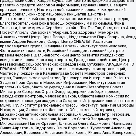
Гражданский Союз, Хасдей Ерушалаим, Центр поддержки и содействия
развитию средств массовой информации, Горячая Линия, В защиту
прав заключенных, Институт глобализации и социальных движений,
Центр социально-информационных инициатив Действие,
Благотворительный фонд охраны здоровья и защиты прав граждан,
Благотворительный фонд помощи осужденным и их семьям, Фонд
Тольятти, Новое время, Серебряная тайга, Так-Так-Так, Сова, центр Анна,
Проект Апрель, Самарская губерния, Эра здоровья, Мемориал,
Аналитический Центр Юрия Левады, Издательство Парк Гагарина, Фонд
имени Андрея Рылькова, Сфера, Центр СИБАЛЬТ, Уральская
правозащитная группа, Женщины Евразии, Институт прав человека,
Фонд защиты гласности, Российский исследовательский центр по
правам человека, Дальневосточный центр развития гражданских
инициатив и социального партнерства, Гражданское действие, Центр
независимых социологических исследований, Сутяжник, АКАДЕМИЯ ПО
ПРАВАМ ЧЕЛОВЕКА, Центр развития некоммерческих организаций,
Частное учреждение в Калининграде Совета Министров северных
стран, Гражданское содействие, Трансперенси Интернешнл-Р, Центр
Защиты Прав Средств Массовой Информации, Институт развития
прессы - Сибирь, Частное учреждение в Санкт-Петербурге Совета
Министров Северных Стран, Фонд поддержки свободы прессы,
Гражданский контроль, Человек и Закон, Общественная комиссия по
сохранению наследия академика Сахарова, Информационное агентство
МЕМО. РУ, Институт региональной прессы, Институт Развития Свободы
Информации, Экозащита!-Женсовет, Общественный вердикт,
Евразийская антимонопольная ассоциация, Бедушев Петр Петрович,
Дзугкоева Регина Николаевна, Кривенко Сергей Владимирович,
Милославский Павел Юрьевич, Шнырова Ольга Вадимовна, Чанышева
Лилия Айратовна, Сидорович Ольга Борисовна, Туровский Александр
Алексеевич, Васильева Анастасия Евгеньевна, Ривина Анна Валерьевна,