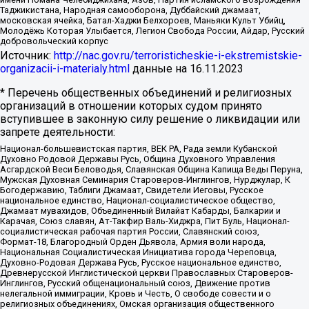
Таджикистана, Народная самооборона, Дуббайский джамаат,
московская ячейка, Батал-Хаджи Белхороев, Маньяки Культ Убийц,
Молодёжь Которая Улыбается, Легион Свобода России, Айдар, Русский
добровольческий корпус
Источник:
http://nac.gov.ru/terroristicheskie-i-ekstremistskie-
organizacii-i-materialy.html
данные на
16.11.2023
* Перечень общественных объединений и религиозных
организаций в отношении которых судом принято
вступившее в законную силу решение о ликвидации или
запрете деятельности:
Национал-большевистская партия, ВЕК РА, Рада земли Кубанской
Духовно Родовой Державы Русь, Община Духовного Управления
Асгардской Веси Беловодья, Славянская Община Капища Веды Перуна,
Мужская Духовная Семинария Староверов-Инглингов, Нурджулар, К
Богодержавию, Таблиги Джамаат, Свидетели Иеговы, Русское
национальное единство, Национал-социалистическое общество,
Джамаат мувахидов, Объединенный Вилайат Кабарды, Балкарии и
Карачая, Союз славян, Ат-Такфир Валь-Хиджра, Пит Буль, Национал-
социалистическая рабочая партия России, Славянский союз,
Формат-18, Благородный Орден Дьявола, Армия воли народа,
Национальная Социалистическая Инициатива города Череповца,
Духовно-Родовая Держава Русь, Русское национальное единство,
Древнерусской Инглистической церкви Православных Староверов-
Инглингов, Русский общенациональный союз, Движение против
нелегальной иммиграции, Кровь и Честь, О свободе совести и о
религиозных объединениях, Омская организация общественного