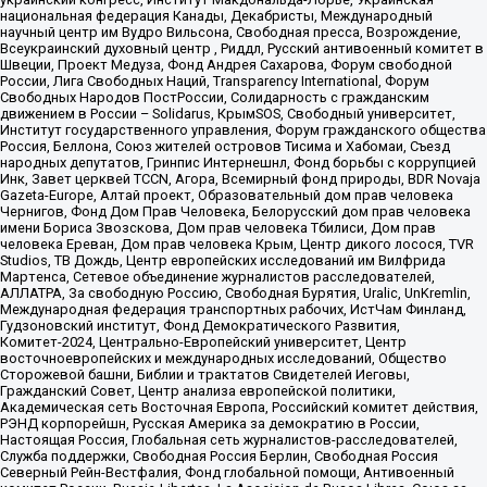
национальная федерация Канады, Декабристы, Международный
научный центр им Вудро Вильсона, Свободная пресса, Возрождение,
Всеукраинский духовный центр , Риддл, Русский антивоенный комитет в
Швеции, Проект Медуза, Фонд Андрея Сахарова, Форум свободной
России, Лига Свободных Наций, Transparеncy International, Форум
Свободных Народов ПостРоссии, Солидарность с гражданским
движением в России – Solidarus, КрымSOS, Свободный университет,
Институт государственного управления, Форум гражданского общества
Россия, Беллона, Союз жителей островов Тисима и Хабомаи, Съезд
народных депутатов, Гринпис Интернешнл, Фонд борьбы с коррупцией
Инк, Завет церквей TCCN, Агора, Всемирный фонд природы, BDR Novaja
Gazeta-Europe, Алтай проект, Образовательный дом прав человека
Чернигов, Фонд Дом Прав Человека, Белорусский дом прав человека
имени Бориса Звозскова, Дом прав человека Тбилиси, Дом прав
человека Ереван, Дом прав человека Крым, Центр дикого лосося, TVR
Studios, ТВ Дождь, Центр европейских исследований им Вилфрида
Мартенса, Сетевое объединение журналистов расследователей,
АЛЛАТРА, За свободную Россию, Свободная Бурятия, Uralic, UnKremlin,
Международная федерация транспортных рабочих, ИстЧам Финланд,
Гудзоновский институт, Фонд Демократического Развития,
Комитет-2024, Центрально-Европейский университет, Центр
восточноевропейских и международных исследований, Общество
Сторожевой башни, Библии и трактатов Свидетелей Иеговы,
Гражданский Совет, Центр анализа европейской политики,
Академическая сеть Восточная Европа, Российский комитет действия,
РЭНД корпорейшн, Русская Америка за демократию в России,
Настоящая Россия, Глобальная сеть журналистов-расследователей,
Служба поддержки, Свободная Россия Берлин, Свободная Россия
Северный Рейн-Вестфалия, Фонд глобальной помощи, Антивоенный