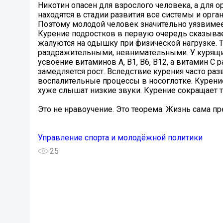
Никотин опасен для взрослого человека, а для о
находятся в стадии развития все системы и орга
Поэтому молодой человек значительно уязвимее
Курение подростков в первую очередь сказывает
жалуются на одышку при физической нагрузке. 
раздражительными, невнимательными. У курящи
усвоение витаминов А, В1, В6, В12, а витамин С 
замедляется рост. Вследствие курения часто ра
воспалительные процессы в носоглотке. Курение
хуже слышат низкие звуки. Курение сокращает 
Это не нравоучение. Это теорема. Жизнь сама п
Управление спорта и молодёжной политики
25