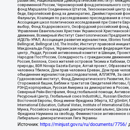
развитию, Национальный Демократический Институт Междуна
современной России, Черноморский фонд регионального сот
фонд Маршалла Соединенных Штатов, Тихоокеанский центр за
беде, Европейский фонд за демократию, Джеймстаунский фонд
Фалуньгун, Коалиция по расследованию преследования в отно
Ассоциация школ политических исследований при Совете Евр
выбор, Фонд Ходорковского, Оксфордский российский фонд, 
Управление Евангельских Христиан Украинской Христианской
движение, Всемирный Институт Саентологических Предприяти
ИДЕЛЬ-УРАЛ, Ассоциация развития журналистики, IStories fo
Bellingcat, Bellingcat Ltd, The Insider, Институт правовой ин
Макдональда-Лорье, Украинская национальная федерация Кан
центр , Риддл, Русский антивоенный комитет в Швеции, Проект
Народов ПостРоссии, Солидарность с гражданским движением 
Россия, Беллона, Союз жителей островов Тисима и Хабомаи, 
природы, BDR Novaja Gazeta-Europe, Алтай проект, Образова
человека Тбилиси, Дом прав человека Ереван, Дом прав челов
объединение журналистов расследователей, АЛЛАТРА, За своб
Гудзоновский институт, Фонд Демократического Развития, К
Сторожевой башни, Библии и трактатов Свидетелей Иеговы, Г
РЭНД корпорейшн, Русская Америка за демократию в России, 
Северный Рейн-Вестфалия, Фонд глобальной помощи, Антивоенн
Ресурсный Центр, Глобальный союз IndustriALL, Russian Electi
Восточной Европы, Фонд имени Фридриха Эберта, XZ gGmbH, М
International Education, Cultural Vistas, Institute of Intern
Мунка, Российско-канадский демократический альянс, Школа
Фридриха Науманна за свободу, Феминистское антивоенное соп
Либерально-демократическая Лига Украины
Источник:
https://minjust.gov.ru/ru/documents/7756/
д