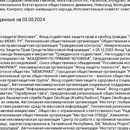
х Социалистических Районов, Meta Platforms Inc, Facebook, Instagram
Региональное Всетатарское общественное движение, Невоград, Молоде
ки, Конгресс ойрат-калмыцкого народа, Исполнительный комитет сове
анные на
03.05.2024
 "Мы против СПИДа", Камалягин Денис Николаевич, Маркелов Сергей Евгеньевич, Пономарев Лев Александрович, Савицкая Людмила Алексеевна, Автономная некоммерческая организация "Центр по работе с проблемой насилия "НАСИЛИЮ.НЕТ", Межрегиональный профессиональный союз работников здравоохранения "Альянс врачей", Юридическое лицо, зарегистрированное в Латвийской Республике, SIA "Medusa Project" (регистрационный номер 40103797863, дата регистрации 10.06.2014), Некоммерческая организация "Фонд по борьбе с коррупцией", Автономная некоммерческая организация "Институт права и публичной политики", Баданин Роман Сергеевич, Гликин Максим Александрович, Железнова Мария Михайловна, Лукьянова Юлия Сергеевна, Маетная Елизавета Витальевна, Маняхин Петр Борисович, Чуракова Ольга Владимировна, Ярош Юлия Петровна, Юридическое лицо "The Insider SIA", зарегистрированное в Риге, Латвийская Республика (дата регистрации 26.06.2015), являющееся администратором доменного имени интернет-издания "The Insider SIA", https://theins.ru, Постернак Алексей Евгеньевич, Рубин Михаил Аркадьевич, Анин Роман Александрович, Юридическое лицо Istories fonds, зарегистрированное в Латвийской Республике (регистрационный номер 50008295751, дата регистрации 24.02.2020), Великовский Дмитрий Александрович, Долинина Ирина Николаевна, Мароховская Алеся Алексеевна, Шлейнов Роман Юрьевич, Шмагун Олеся Валентиновна, Общество с ограниченной ответственностью "Альтаир 2021", Общество с ограниченной ответственностью "Вега 2021", Общество с ограниченной ответственностью "Главный редактор 2021", Общество с ограниченной ответственностью "Ромашки монолит", Важенков Артем Валерьевич, Ивановская областная общественная организация "Центр гендерных исследований", Гурман Юрий Альбертович, Медиапроект "ОВД-Инфо", Егоров Владимир Владимирович, Жилинский Владимир Александрович, Общество с ограниченной ответственностью "ЗП", Иванова София Юрьевна, Карезина Инна Павловна, Кильтау Екатерина Викторовна, Петров Алексей Викторович, Пискунов Сергей Евгеньевич, Смирнов Сергей Сергеевич, Тихонов Михаил Сергеевич, Общество с ограниченной ответственностью "ЖУРНАЛИСТ-ИНОСТРАННЫЙ АГЕНТ", Арапова Галина Юрьевна, Вольтская Татьяна Анатольевна, Американская компания "Mason G.E.S. Anonymous Foundation" (США), являющаяся владельцем интернет-издания https://mnews.world/, Компания "Stichting Bellingcat", зарегистрированная в Нидерландах (дата регистрации 11.07.2018), Захаров Андрей Вячеславович, Клепиковская Екатерина Дмитриевна, Общество с ограниченной ответственностью "МЕМО", Перл Роман Александрович, Симонов Евгений Алексеевич, Соловьева Елена Анатольевна, Сотников Даниил Владимирович, Сурначева Елизавета Дмитриевна, Автономная некоммерческая организация по защите прав человека и информированию населения "Якутия – Наше Мнение", Общество с ограниченной ответственностью "Москоу диджитал медиа", с 26.01.2023 Общество с ограниченной ответственностью "Чайка Белые сады", Ветошкина Валерия Валерьевна, Заговора Максим Александрович, Межрегиональное общественное движение "Российская ЛГБТ - сеть", Оленичев Максим Владимирович, Павлов Иван Юрьевич, Скворцова Елена Сергеевна, Общество с ограниченной ответственностью "Как бы инагент", Кочетков Игорь Викторович, Общество с ограниченной ответственностью "Честные выборы", Еланчик Олег Александрович, Общество с ограниченной ответственностью "Нобелевский призыв", Гималова Регина Эмилевна, Григорьев Андрей Валерьевич, Григорьева Алина Александровна, Ассоциация по содействию защите прав призывников, альтернативнослужащих и военнослужащих "Правозащитная группа "Гражданин.Армия.Право", Хисамова Регина Фаритовна, Автономная некоммерческая организация по реализации социально-правовых программ "Лилит"