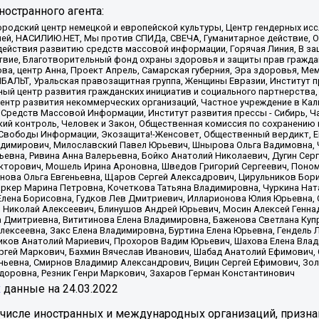
остранного агента:
родский центр немецкой и европейской культуры, Центр гендерных исс
ачей, НАСИЛИЮ.НЕТ, Мы против СПИДа, СВЕЧА, Гуманитарное действие, 
ействия развитию средств массовой информации, Горячая Линия, В защ
твие, Благотворительный фонд охраны здоровья и защиты прав гражда
 Сова, центр Анна, Проект Апрель, Самарская губерния, Эра здоровья, 
ИБАЛЬТ, Уральская правозащитная группа, Женщины Евразии, Институт п
ый центр развития гражданских инициатив и социального партнерства,
нтр развития некоммерческих организаций, Частное учреждение в Кал
 Средств Массовой Информации, Институт развития прессы - Сибирь, Ч
ий контроль, Человек и Закон, Общественная комиссия по сохранению
я Свободы Информации, Экозащита!-Женсовет, Общественный вердикт, 
ладимирович, Милославский Павел Юрьевич, Шнырова Ольга Вадимовна,
ьевна, Ривина Анна Валерьевна, Бойко Анатолий Николаевич, Дугин Сер
икторович, Мошель Ирина Ароновна, Шведов Григорий Сергеевич, Поно
нова Ольга Евгеньевна, Щаров Сергей Алексадрович, Цирульников Бори
ркер Марина Петровна, Кочеткова Татьяна Владимировна, Чуркина Нат
Елена Борисовна, Гудков Лев Дмитриевич, Илларионова Юлия Юрьевна, С
 Николай Алексеевич, Блинушов Андрей Юрьевич, Мосин Алексей Генна
а Дмитриевна, Вититинова Елена Владимировна, Баженова Светлана Куп
Алексеевна, Закс Елена Владимировна, Буртина Елена Юрьевна, Гендель
иков Анатолий Мариевич, Прохоров Вадим Юрьевич, Шахова Елена Влад
ргей Маркович, Бахмин Вячеслав Иванович, Шабад Анатолий Ефимович, 
ьевна, Смирнов Владимир Александрович, Вицин Сергей Ефимович, Зол
доровна, Резник Генри Маркович, Захаров Герман Константинович
x
данные на
24.03.2022
 числе иностранных и международных организаций, призна