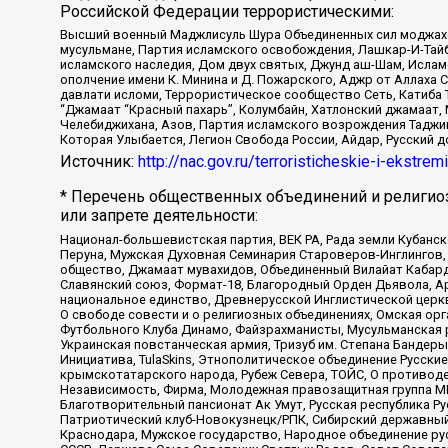
Российской Федерации террористическими:
Высший военный Маджлисуль Шура Объединенных сил моджахедо
мусульмане, Партия исламского освобождения, Лашкар-И-Тай
исламского наследия, Дом двух святых, Джунд аш-Шам, Ислам
ополчение имени К. Минина и Д. Пожарского, Аджр от Аллаха 
давлати исломи, Террористическое сообщество Сеть, Катиба Та
“Джамаат “Красный пахарь”, Колумбайн, Хатлонский джамаат, 
Челебиджихана, Азов, Партия исламского возрождения Таджи
Которая Улыбается, Легион Свобода России, Айдар, Русский 
Источник:
http://nac.gov.ru/terroristicheskie-i-ekstrem
* Перечень общественных объединений и религио
или запрете деятельности:
Национал-большевистская партия, ВЕК РА, Рада земли Кубан
Перуна, Мужская Духовная Семинария Староверов-Инглингов, 
общество, Джамаат мувахидов, Объединенный Вилайат Кабарды
Славянский союз, Формат-18, Благородный Орден Дьявола, А
национальное единство, Древнерусской Инглистической церк
О свободе совести и о религиозных объединениях, Омская ор
Футбольного Клуба Динамо, Файзрахманисты, Мусульманская р
Украинская повстанческая армия, Тризуб им. Степана Бандеры,
Инициатива, TulaSkins, Этнополитическое объединение Русски
крымскотатарского народа, Рубеж Севера, ТОЙС, О противоде
Независимость, Фирма, Молодежная правозащитная группа МПГ
Благотворительный пансионат Ак Умут, Русская республика Рус
Патриотический клуб-Новокузнецк/РПК, Сибирский державный 
Краснодара, Мужское государство, Народное объединение ру