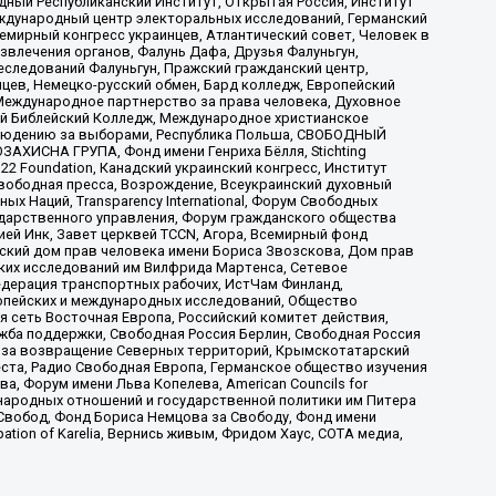
ый Республиканский Институт, Открытая Россия, Институт
ждународный центр электоральных исследований, Германский
мирный конгресс украинцев, Атлантический совет, Человек в
звлечения органов, Фалунь Дафа, Друзья Фалуньгун,
еследований Фалуньгун, Пражский гражданский центр,
цев, Немецко-русский обмен, Бард колледж, Европейский
Международное партнерство за права человека, Духовное
ый Библейский Колледж, Международное христианское
аблюдению за выборами, Республика Польша, СВОБОДНЫЙ
АХИСНА ГРУПА, Фонд имени Генриха Бёлля, Stichting
t 22 Foundation, Канадский украинский конгресс, Институт
вободная пресса, Возрождение, Всеукраинский духовный
х Наций, Transparеncy International, Форум Свободных
ударственного управления, Форум гражданского общества
ией Инк, Завет церквей TCCN, Агора, Всемирный фонд
сский дом прав человека имени Бориса Звозскова, Дом прав
ских исследований им Вилфрида Мартенса, Сетевое
едерация транспортных рабочих, ИстЧам Финланд,
ропейских и международных исследований, Общество
я сеть Восточная Европа, Российский комитет действия,
жба поддержки, Свободная Россия Берлин, Свободная Россия
оюз за возвращение Северных территорий, Крымскотатарский
 креста, Радио Свободная Европа, Германское общество изучения
 Форум имени Льва Копелева, American Councils for
международных отношений и государственной политики им Питера
Свобод, Фонд Бориса Немцова за Свободу, Фонд имени
ion of Karelia, Вернись живым, Фридом Хаус, СОТА медиа,