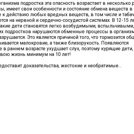
рганизма подростка эта опасность возрастает в несколько р
ны, имеет свои особенности и состояние обмена веществ в
 к действию любых вредных веществ, в том числе и табач
ся на нервной и сердечно-сосудистой системах. В 12-15 л
Такие дети становятся легко возбудимыми, вспыльчивыми,
х подростков нарушаются обменные процессы в организм
разрушается. Это является причиной того, что тормозится об
звивается малокровие, а также близорукость. Появляются
 в раннем возрасте ухудшает слух, поэтому курящие дети, 
твою жизнь минимум на 10 лет!
редоставит доказательства, жестокие и необратимые…