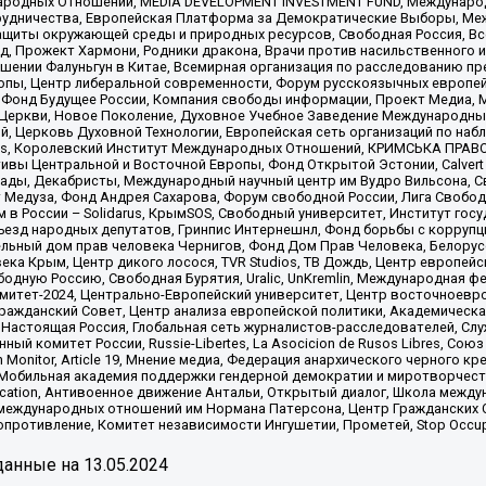
родных Отношений, MEDIA DEVELOPMENT INVESTMENT FUND, Международн
рудничества, Европейская Платформа за Демократические Выборы, Ме
щиты окружающей среды и природных ресурсов, Свободная Россия, Все
, Прожект Хармони, Родники дракона, Врачи против насильственного и
шении Фалуньгун в Китае, Всемирная организация по расследованию пр
опы, Центр либеральной современности, Форум русскоязычных европей
Фонд Будущее России, Компания свободы информации, Проект Медиа, 
 Церкви, Новое Поколение, Духовное Учебное Заведение Международн
й, Церковь Духовной Технологии, Европейская сеть организаций по н
nds, Королевский Институт Международных Отношений, КРИМСЬКА ПРАВОЗ
ициативы Центральной и Восточной Европы, Фонд Открытой Эстонии, Calver
ады, Декабристы, Международный научный центр им Вудро Вильсона, С
 Медуза, Фонд Андрея Сахарова, Форум свободной России, Лига Свободны
в России – Solidarus, КрымSOS, Свободный университет, Институт гос
Съезд народных депутатов, Гринпис Интернешнл, Фонд борьбы с коррупц
тельный дом прав человека Чернигов, Фонд Дом Прав Человека, Белору
ека Крым, Центр дикого лосося, TVR Studios, ТВ Дождь, Центр европей
одную Россию, Свободная Бурятия, Uralic, UnKremlin, Международная ф
омитет-2024, Центрально-Европейский университет, Центр восточноев
ражданский Совет, Центр анализа европейской политики, Академическа
Настоящая Россия, Глобальная сеть журналистов-расследователей, Слу
ый комитет России, Russie-Libertes, La Asocicion de Rusos Libres, С
on Monitor, Article 19, Мнение медиа, Федерация анархического черного
обильная академия поддержки гендерной демократии и миротворчества,
ational Education, Антивоенное движение Антальи, Открытый диалог, Школа 
 международных отношений им Нормана Патерсона, Центр Гражданских 
ротивление, Комитет независимости Ингушетии, Прометей, Stop Occupat
анные на
13.05.2024