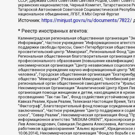
СССР, Держава Союз Советских Светлых Родов, Совет Советски
украинских националистов, Черный Комитет, Татарстанское 
Татарской Автономной Советской Социалистической Республи
национальное объединение, ЛГБТ, Я.МЫ Сергей Фургал
Источник:
https://minjust.gov.ru/ru/documents/7822/
д
* Реестр иностранных агентов:
Калининградская региональная общественная организация "Экозащита!-Женсовет", Фонд содействия защите прав и свобод граждан "Общественный вердикт", Фонд "Институт Развития Свободы Информации", Частное учреждение "Информационное агентство МЕМО. РУ", Региональная общественная организация "Общественная комиссия по сохранению наследия академика Сахарова", Фонд поддержки свободы прессы, Санкт-Петербургская общественная правозащитная организация "Гражданский контроль", Межрегиональная общественная организация "Информационно-просветительский центр "Мемориал", Региональный Фонд "Центр Защиты Прав Средств Массовой Информации", с 05.12.2023 Фонд "Центр Защиты Прав Средств массовой информации", Региональная общественная благотворительная организация помощи беженцам и мигрантам "Гражданское содействие", Негосударственное образовательное учреждение дополнительного профессионального образования (повышение квалификации) специалистов "АКАДЕМИЯ ПО ПРАВАМ ЧЕЛОВЕКА", Свердловская региональная общественная организация "Сутяжник", Автономная некоммерческая организация "Центр независимых социологических исследований", Союз общественных объединений "Российский исследовательский центр по правам человека", Региональное общественное учреждение научно-информационный центр "МЕМОРИАЛ", Некоммерческая организация "Фонд защиты гласности", Автономная некоммерческая организация "Институт прав человека", Городская общественная организация "Екатеринбургское общество "МЕМОРИАЛ", Городская общественная организация "Рязанское историко-просветительское и правозащитное общество "Мемориал" (Рязанский Мемориал), Челябинский региональный орган общественной самодеятельности – женское общественное объединение "Женщины Евразии", Челябинский региональный орган общественной самодеятельности "Уральская правозащитная группа", Фонд содействия защите здоровья и социальной справедливости имени Андрея Рылькова, Автономная Некоммерческая Организация "Аналитический Центр Юрия Левады", Автономная некоммерческая организация социальной поддержки населения "Проект Апрель", Региональная общественная организация помощи женщинам и детям, находящимся в кризисной ситуации "Информационно-методический центр "Анна", Фонд содействия развитию массовых коммуникаций и правовому просвещению "Так-так-Так", Фонд содействия устойчивому развитию "Серебряная тайга", Свердловский региональный общественный фонд социальных проектов "Новое время", "Idel.Реалии", Кавказ.Реалии, Крым.Реалии, Телеканал Настоящее Время, Татаро-башкирская служба Радио Свобода (Azatliq Radiosi), Радио Свободная Европа/Радио Свобода (PCE/PC), "Сибирь.Реалии", "Фактограф", Благотворительный фонд помощи осужденным и их семьям, Автономная некоммерческая организация "Институт глобализации и социальных движений", Фонд "В защиту прав заключенных", Частное учреждение "Центр поддержки и содействия развитию средств массовой информации", Пензенский региональный общественный благотворительный фонд "Гражданский союз", "Север.Реалии", Некоммерческая организация Фонд "Правовая инициатива", Общество с ограниченной ответственностью "Радио Свободная Европа/Радио Свобода", Чешское информационное агентство "MEDIUM-ORIENT", Красноярская региональная общественная организация