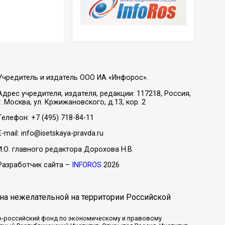
Учредитель и издатель ООО ИА «Инфорос».
Адрес учредителя, издателя, редакции: 117218, Россия,
г. Москва, ул. Кржижановского, д.13, кор. 2
Телефон: +7 (495) 718-84-11
E-mail: info@isetskaya-pravda.ru
И.О. главного редактора Дорохова Н.В.
Разработчик сайта –
INFOROS
2026
на нежелательной на территории Российской
-российский фонд по экономическому и правовому