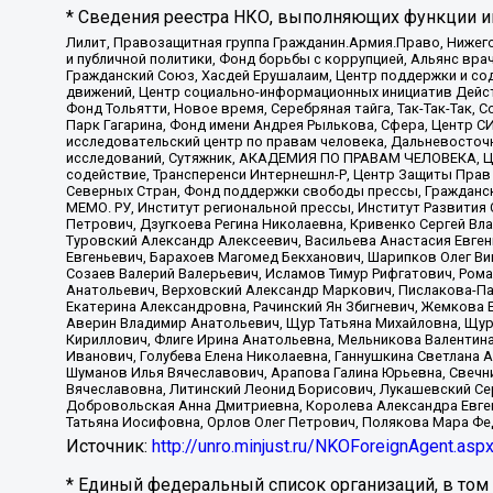
* Сведения реестра НКО, выполняющих функции ин
Лилит, Правозащитная группа Гражданин.Армия.Право, Нижего
и публичной политики, Фонд борьбы с коррупцией, Альянс вр
Гражданский Союз, Хасдей Ерушалаим, Центр поддержки и сод
движений, Центр социально-информационных инициатив Дейс
Фонд Тольятти, Новое время, Серебряная тайга, Так-Так-Так,
Парк Гагарина, Фонд имени Андрея Рылькова, Сфера, Центр С
исследовательский центр по правам человека, Дальневосточн
исследований, Сутяжник, АКАДЕМИЯ ПО ПРАВАМ ЧЕЛОВЕКА, Це
содействие, Трансперенси Интернешнл-Р, Центр Защиты Прав
Северных Стран, Фонд поддержки свободы прессы, Гражданск
МЕМО. РУ, Институт региональной прессы, Институт Развити
Петрович, Дзугкоева Регина Николаевна, Кривенко Сергей В
Туровский Александр Алексеевич, Васильева Анастасия Евген
Евгеньевич, Барахоев Магомед Бекханович, Шарипков Олег В
Созаев Валерий Валерьевич, Исламов Тимур Рифгатович, Рома
Анатольевич, Верховский Александр Маркович, Пислакова-Па
Екатерина Александровна, Рачинский Ян Збигневич, Жемкова 
Аверин Владимир Анатольевич, Щур Татьяна Михайловна, Щур
Кириллович, Флиге Ирина Анатольевна, Мельникова Валентин
Иванович, Голубева Елена Николаевна, Ганнушкина Светлана 
Шуманов Илья Вячеславович, Арапова Галина Юрьевна, Свечн
Вячеславовна, Литинский Леонид Борисович, Лукашевский Се
Добровольская Анна Дмитриевна, Королева Александра Евген
Татьяна Иосифовна, Орлов Олег Петрович, Полякова Мара Фе
Источник:
http://unro.minjust.ru/NKOForeignAgent.asp
* Единый федеральный список организаций, в том