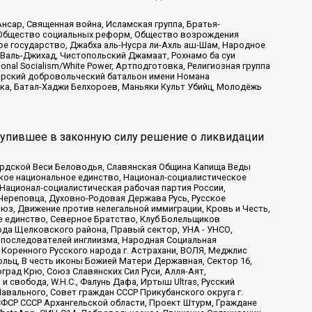
сар, Священная война, Исламская группа, Братья-
а, Общество социальных реформ, Общество возрождения
ое государство, Джабха аль-Нусра ли-Ахль аш-Шам, Народное
 Валь-Джихад, Чистопольский Джамаат, Рохнамо ба суи
nal Socialism/White Power, Артподготовка, Религиозная группа
атарский добровольческий батальон имени Номана
ка, Батал-Хаджи Белхороев, Маньяки Культ Убийц, Молодёжь
тупившее в законную силу решение о ликвидации
ардской Веси Беловодья, Славянская Община Капища Веды
ское национальное единство, Национал-социалистическое
 Национал-социалистическая рабочая партия России,
Череповца, Духовно-Родовая Держава Русь, Русское
з, Движение против нелегальной иммиграции, Кровь и Честь,
е единство, Северное Братство, Клуб Болельщиков
ода Щелковского района, Правый сектор, УНА - УНСО,
ие последователей инглиизма, Народная Социальная
 Коренного Русского народа г. Астрахани, ВОЛЯ, Меджлис
льц, В честь иконы Божией Матери Державная, Сектор 16,
рад Крю, Союз Славянских Сил Руси, Алля-Аят,
 свобода, W.H.С., Фалунь Дафа, Иртыш Ultras, Русский
вального, Совет граждан СССР Прикубанского округа г.
ФСР СССР Архангельской области, Проект Штурм, Граждане