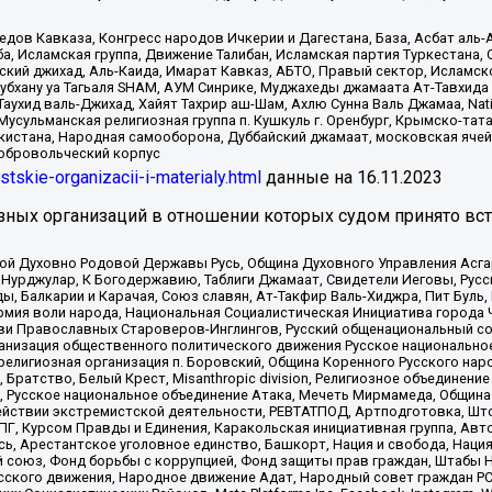
в Кавказа, Конгресс народов Ичкерии и Дагестана, База, Асбат аль-Ан
ба, Исламская группа, Движение Талибан, Исламская партия Туркестан
ский джихад, Аль-Каида, Имарат Кавказ, АБТО, Правый сектор, Исламск
Субхану уа Тагьаля SHAM, АУМ Синрике, Муджахеды джамаата Ат-Тавхида
ухид валь-Джихад, Хайят Тахрир аш-Шам, Ахлю Сунна Валь Джамаа, Natio
Мусульманская религиозная группа п. Кушкуль г. Оренбург, Крымско-т
кистана, Народная самооборона, Дуббайский джамаат, московская ячей
добровольческий корпус
istskie-organizacii-i-materialy.html
данные на
16.11.2023
зных организаций в отношении которых судом принято вс
ской Духовно Родовой Державы Русь, Община Духовного Управления Асг
Нурджулар, К Богодержавию, Таблиги Джамаат, Свидетели Иеговы, Рус
, Балкарии и Карачая, Союз славян, Ат-Такфир Валь-Хиджра, Пит Буль,
рмия воли народа, Национальная Социалистическая Инициатива города 
ви Православных Староверов-Инглингов, Русский общенациональный сою
ганизация общественного политического движения Русское национально
елигиозная организация п. Боровский, Община Коренного Русского нар
 Братство, Белый Крест, Misanthropic division, Религиозное объединен
е, Русское национальное объединение Атака, Мечеть Мирмамеда, Община
йствии экстремистской деятельности, РЕВТАТПОД, Артподготовка, Што
, Курсом Правды и Единения, Каракольская инициативная группа, Автог
ь, Арестантское уголовное единство, Башкорт, Нация и свобода, Нация и
союз, Фонд борьбы с коррупцией, Фонд защиты прав граждан, Штабы На
сского движения, Народное движение Адат, Народный совет граждан РС