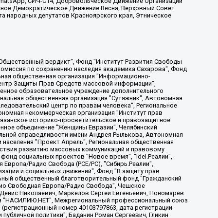
, WhatsApp, СИЧ-С14, Добровольческое Движение Организации
жное Демократическое Движение Весна, Верховный Совет
та народных депутатов Красноярского края, Этническое
, Дальневосточное общественное движение "Маяк", Санкт-Петербургская ЛГБТ-инициативная группа "Выход", Инициативная группа ЛГБТ+ "Реверс", Алексеев Андрей Викторович, Бекбулатова Таисия Львовна, Беляев Иван Михайлович, Владыкина Елена Сергеевна, Гельман Марат Александрович, Никульшина Вероника Юрьевна, Толоконникова Надежда Андреевна, Шендерович Виктор Анатольевич, Общество с ограниченной ответственностью "Данное сообщение", Общество с ограниченной ответственностью Издательский дом "Новая глава", Айнбиндер Александра Александровна, Московский комьюнити-центр для ЛГБТ+инициатив, Благотворительный фонд развития филантропии, Deutsche Welle (Германия, Kurt-Schumacher-Strasse 3, 53113 Bonn), Борзунова Мария Михайловна, Воробьев Виктор Викторович, Голубева Анна Львовна, Константинова Алла Михайловна, Малкова Ирина Владимировна, Мурадов Мурад Абдулгалимович, Осетинская Елизавета Николаевна, Понасенков Евгений Николаевич, Ганапольский Матвей Юрьевич, Киселев Евгений Алексеевич, Борухович Ирина Григорьевна, Дремин Иван Тимофеевич, Дубровский Дмитрий Викторович, Красноярская региональная общественная организация поддержки и развития альтернативных образовательных технологий и межкультурных коммуникаций "ИНТЕРРА", Маяковская Екатерина Алексеевна, Фейгин Марк Захарович, Филимонов Андрей Викторович, Дзугкоева Регина Николаевна, Доброхотов Роман Александрович, Дудь Юрий Александрович, Елкин Сергей Владимирович, Кругликов Кирилл Игоревич, Сабунаева Мария Леонидовна, Семенов Алексей Владимирович, Шаинян Карен Багратович, Шульман Екатерина Михайловна, Асафьев Артур Валерьевич, Вахштайн Виктор Семенович, Венедиктов Алексей Алексеевич, Лушникова Екатерина Евгеньевна, Волков Леонид Михайлович, Невзоров Александр Глебович, Пархоменко Сергей Борисович, Сироткин Ярослав Николаевич, Кара-Мурза Владимир Владимирович, Баранова Наталья Владимировна, Гозман Леонид Яковлевич, Кагарлицкий Борис Юльевич, Климарев Михаил Валерьевич, Милов Владимир Станиславович, Автономная некоммерческая организация Краснодарский центр современного искусства "Типография", Моргенштерн Алишер Тагирович, Соболь Любовь Эдуардовна, Общество с ограниченной ответственностью "ЛИЗА НОРМ", Каспаров Гарри Кимович, Ходорковский Михаил Борисович, Общество с ограниченной ответственностью "Апрельские тезисы", Данилович Ирина Брониславовна, Кашин Олег Владимирович, Петров Николай Владимирович, Пивоваров Алексей Владимирович, Соколов Михаил Владимирович, Цветкова Юлия Владимировна, Чичваркин Евгений Александрович, Комитет против пыток/Команда против пыток, Общество с ограниченной ответственностью "Первый научный", Общество с ограниченной ответственностью "Вертолет и ко", Белоцерковская Вероника Борисовна, Кац Максим Евгеньевич, Лазарева Татьяна Юрьевна, Шаведдинов Руслан Табризович, Яшин Илья Валерьевич, Общество с ограниченной ответственностью "Иноагент ААВ", Алешковский Дмитрий Петрович, Альбац Евгения Марковна, Быков Дмитрий Львович, Галямина Юлия Евгеньевна, Лойко Сергей Леонидович, Мартынов Кирилл Константинович, Медведев Сергей Александрович, Крашенинников Федор Геннадиевич, Гордеева Катерина Вл