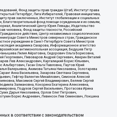
ледований, Фонд защиты прав граждан Штаб, Институт права
Открытый Петербург, Лига Избирателей, Правовая инициатива,
иту прав заключенных, Институт глобализации и социальных
н, Благотворительный фонд помощи осужденным и их семьям,
Мемориал, Аналитический Центр Юрия Левады, Издательство
рав человека, Фонд защиты гласности, Российский
 Гражданское действие, Центр независимых социологических
ининграде Совета Министров северных стран, Гражданское
астное учреждение в Санкт-Петербурге Совета Министров
 наследия академика Сахарова, Информационное агентство
Евразийская антимонопольная ассоциация, Бедушев Петр
 Чанышева Лилия Айратовна, Сидорович Ольга Борисовна,
гей Георгиевич, Пивоваров Андрей Сергеевич, Аверин Виталий
марев Лев Александрович, Каргалицкий Борис Юльевич,
с Альбертович, Гасан Ольга Павловна, Паутов Юрий
алья Валерьевна, Акимова Татьяна Николаевна, Золотарева
аранг Анна Васильевна, Захарова Светлана Сергеевна,
дьевич, Гефтер Валентин Михайлович, Симонов Алексей
рияновна, Максимов Сергей Владимирович, Беляев Сергей
 Людмила Залмановна, Кокорина Екатерина Алексеевна,
имировна, Подузов Сергей Васильевич, Протасова Ирина
Сухих Дарья Николаевна, Орлов Олег Петрович,
отухин Борис Андреевич, Левинсон Лев Семенович, Локшина
нных в соответствии с законодательством