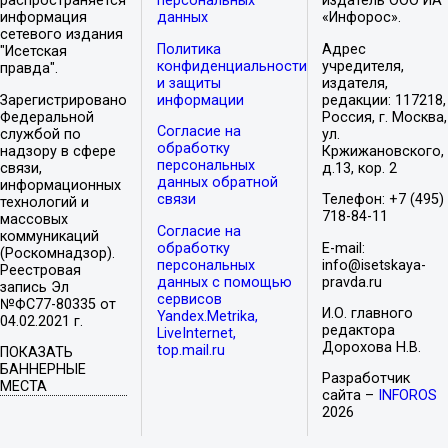
распространяется
персональных
издатель ООО ИА
информация
данных
«Инфорос».
сетевого издания
Политика
Адрес
"Исетская
конфиденциальности
учредителя,
правда".
и защиты
издателя,
Зарегистрировано
информации
редакции: 117218,
Федеральной
Россия, г. Москва,
Согласие на
службой по
ул.
обработку
надзору в сфере
Кржижановского,
персональных
связи,
д.13, кор. 2
данных обратной
информационных
связи
Телефон: +7 (495)
технологий и
718-84-11
массовых
Согласие на
коммуникаций
обработку
E-mail:
(Роскомнадзор).
персональных
info@isetskaya-
Реестровая
данных с помощью
pravda.ru
запись Эл
сервисов
№ФС77-80335 от
И.О. главного
Yandex.Metrika,
04.02.2021 г.
редактора
LiveInternet,
Дорохова Н.В.
top.mail.ru
ПОКАЗАТЬ
БАННЕРНЫЕ
Разработчик
МЕСТА
сайта –
INFOROS
2026