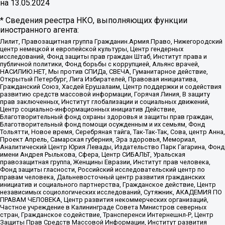
на
13.05.2024
* Сведения реестра НКО, выполняющих функции
иностранного агента:
Лилит, Правозащитная группа Гражданин.Армия.Право, Нижегородский
центр немецкой и европейской культуры, Центр гендерных
исследований, Фонд защиты прав граждан Штаб, Институт права и
публичной политики, Фонд борьбы с коррупцией, Альянс врачей,
НАСИЛИЮ.НЕТ, Мы против СПИДа, СВЕЧА, Гуманитарное действие,
Открытый Петербург, Лига Избирателей, Правовая инициатива,
Гражданский Союз, Хасдей Ерушалаим, Центр поддержки и содействия
развитию средств массовой информации, Горячая Линия, В защиту
прав заключенных, Институт глобализации и социальных движений,
Центр социально-информационных инициатив Действие,
Благотворительный фонд охраны здоровья и защиты прав граждан,
Благотворительный фонд помощи осужденным и их семьям, Фонд
Тольятти, Новое время, Серебряная тайга, Так-Так-Так, Сова, центр Анна,
Проект Апрель, Самарская губерния, Эра здоровья, Мемориал,
Аналитический Центр Юрия Левады, Издательство Парк Гагарина, Фонд
имени Андрея Рылькова, Сфера, Центр СИБАЛЬТ, Уральская
правозащитная группа, Женщины Евразии, Институт прав человека,
Фонд защиты гласности, Российский исследовательский центр по
правам человека, Дальневосточный центр развития гражданских
инициатив и социального партнерства, Гражданское действие, Центр
независимых социологических исследований, Сутяжник, АКАДЕМИЯ ПО
ПРАВАМ ЧЕЛОВЕКА, Центр развития некоммерческих организаций,
Частное учреждение в Калининграде Совета Министров северных
стран, Гражданское содействие, Трансперенси Интернешнл-Р, Центр
Защиты Прав Средств Массовой Информации, Институт развития