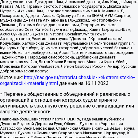
Дом двух святых, Джунд аш-Шам, Исламский джихад, Аль-Каида, Имарат
Кавказ, АБТО, Правый сектор, Исламское государство, Джабха аль-
Нусра ли-Ахль аш-Шам, Народное ополчение имени К. Минина и Д.
Пожарского, Аджр от Аллаха Субхану уа Тагьаля SHAM, АУМ Синрике,
Муджахеды джамаата Ат-Тавхида Валь-Джихад, Чистопольский
Джамаат, Рохнамо ба суи давлати исломи, Террористическое
сообщество Сеть, Катиба Таухид валь-Джихад, Хайят Тахрир аш-Шам,
Ахлю Сунна Валь Джамаа, National Socialism/White Power,
Артподготовка, Религиозная группа “Джамаат “Красный пахарь”,
Колумбайн, Хатлонский джамаат, Мусульманская религиозная группа п.
Кушкуль г. Оренбург, Крымско-татарский добровольческий батальон
имени Номана Челебиджихана, Азов, Партия исламского возрождения
Таджикистана, Народная самооборона, Дуббайский джамаат,
московская ячейка, Батал-Хаджи Белхороев, Маньяки Культ Убийц,
Молодёжь Которая Улыбается, Легион Свобода России, Айдар, Русский
добровольческий корпус
Источник:
http://nac.gov.ru/terroristicheskie-i-ekstremistskie-
organizacii-i-materialy.html
данные на
16.11.2023
* Перечень общественных объединений и религиозных
организаций в отношении которых судом принято
вступившее в законную силу решение о ликвидации или
запрете деятельности:
Национал-большевистская партия, ВЕК РА, Рада земли Кубанской
Духовно Родовой Державы Русь, Община Духовного Управления
Асгардской Веси Беловодья, Славянская Община Капища Веды Перуна,
Мужская Духовная Семинария Староверов-Инглингов, Нурджулар, К
Богодержавию, Таблиги Джамаат, Свидетели Иеговы, Русское