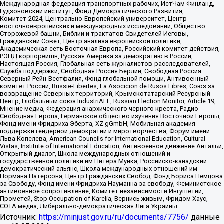
Международная федерация транспортных рабочих, ИстЧам Финланд,
Гудзоновский институт, Фонд Демократического Развития,
Комитет-2024, Центрально-Европейский университет, Центр
восточноевропейских и международных исследований, Общество
Сторожевой башни, Библии и трактатов Свидетелей Иеговы,
Гражданский Совет, Центр анализа европейской политики,
Академическая сеть Восточная Европа, Российский комитет действия,
РЭНД корпорейшн, Русская Америка за демократию в России,
Настоящая Россия, Глобальная сеть журналистов-расследователей,
Служба поддержки, Свободная Россия Берлин, Свободная Россия
Северный Рейн-Вестфалия, Фонд глобальной помощи, Антивоенный
комитет России, Russie-Libertes, La Asocicion de Rusos Libres, Союз за
возвращение Северных территорий, Крымскотатарский Ресурсный
Центр, Глобальный союз IndustriALL, Russian Election Monitor, Article 19,
Мнение медиа, Федерация анархического черного креста, Радио
Свободная Европа, Германское общество изучения Восточной Европы,
Фонд имени Фридриха Эберта, XZ gGmbH, Мобильная академия
поддержки гендерной демократии и миротворчества, Форум имени
Льва Копелева, American Councils for International Education, Cultural
Vistas, Institute of International Education, Антивоенное движение Антальи,
Открытый диалог, Школа международных отношений и
государственной политики им Питера Мунка, Российско-канадский
демократический альянс, Школа международных отношений им
Нормана Патерсона, Центр Гражданских Свобод, Фонд Бориса Немцова
за Свободу, Фонд имени Фридриха Науманна за свободу, Феминистское
антивоенное сопротивление, Комитет независимости Ингушетии,
Прометей, Stop Occupation of Karelia, Вернись живым, Фридом Хаус,
СОТА медиа, Либерально-демократическая Лига Украины
Источник:
https://minjust.gov.ru/ru/documents/7756/
данные