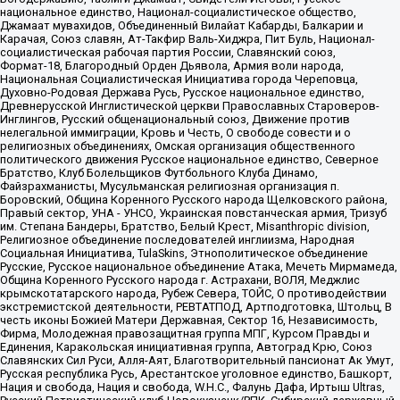
национальное единство, Национал-социалистическое общество,
Джамаат мувахидов, Объединенный Вилайат Кабарды, Балкарии и
Карачая, Союз славян, Ат-Такфир Валь-Хиджра, Пит Буль, Национал-
социалистическая рабочая партия России, Славянский союз,
Формат-18, Благородный Орден Дьявола, Армия воли народа,
Национальная Социалистическая Инициатива города Череповца,
Духовно-Родовая Держава Русь, Русское национальное единство,
Древнерусской Инглистической церкви Православных Староверов-
Инглингов, Русский общенациональный союз, Движение против
нелегальной иммиграции, Кровь и Честь, О свободе совести и о
религиозных объединениях, Омская организация общественного
политического движения Русское национальное единство, Северное
Братство, Клуб Болельщиков Футбольного Клуба Динамо,
Файзрахманисты, Мусульманская религиозная организация п.
Боровский, Община Коренного Русского народа Щелковского района,
Правый сектор, УНА - УНСО, Украинская повстанческая армия, Тризуб
им. Степана Бандеры, Братство, Белый Крест, Misanthropic division,
Религиозное объединение последователей инглиизма, Народная
Социальная Инициатива, TulaSkins, Этнополитическое объединение
Русские, Русское национальное объединение Атака, Мечеть Мирмамеда,
Община Коренного Русского народа г. Астрахани, ВОЛЯ, Меджлис
крымскотатарского народа, Рубеж Севера, ТОЙС, О противодействии
экстремистской деятельности, РЕВТАТПОД, Артподготовка, Штольц, В
честь иконы Божией Матери Державная, Сектор 16, Независимость,
Фирма, Молодежная правозащитная группа МПГ, Курсом Правды и
Единения, Каракольская инициативная группа, Автоград Крю, Союз
Славянских Сил Руси, Алля-Аят, Благотворительный пансионат Ак Умут,
Русская республика Русь, Арестантское уголовное единство, Башкорт,
Нация и свобода, Нация и свобода, W.H.С., Фалунь Дафа, Иртыш Ultras,