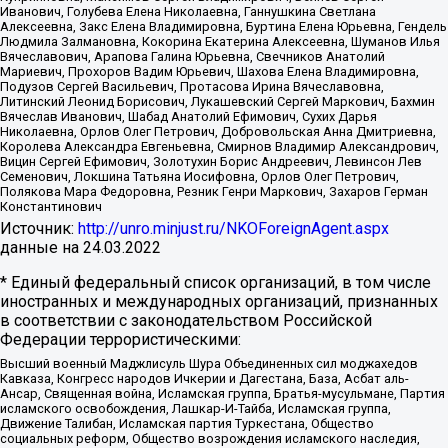
Иванович, Голубева Елена Николаевна, Ганнушкина Светлана
Алексеевна, Закс Елена Владимировна, Буртина Елена Юрьевна, Гендель
Людмила Залмановна, Кокорина Екатерина Алексеевна, Шуманов Илья
Вячеславович, Арапова Галина Юрьевна, Свечников Анатолий
Мариевич, Прохоров Вадим Юрьевич, Шахова Елена Владимировна,
Подузов Сергей Васильевич, Протасова Ирина Вячеславовна,
Литинский Леонид Борисович, Лукашевский Сергей Маркович, Бахмин
Вячеслав Иванович, Шабад Анатолий Ефимович, Сухих Дарья
Николаевна, Орлов Олег Петрович, Добровольская Анна Дмитриевна,
Королева Александра Евгеньевна, Смирнов Владимир Александрович,
Вицин Сергей Ефимович, Золотухин Борис Андреевич, Левинсон Лев
Семенович, Локшина Татьяна Иосифовна, Орлов Олег Петрович,
Полякова Мара Федоровна, Резник Генри Маркович, Захаров Герман
Константинович
Источник:
http://unro.minjust.ru/NKOForeignAgent.aspx
данные на
24.03.2022
* Единый федеральный список организаций, в том числе
иностранных и международных организаций, признанных
в соответствии с законодательством Российской
Федерации террористическими:
Высший военный Маджлисуль Шура Объединенных сил моджахедов
Кавказа, Конгресс народов Ичкерии и Дагестана, База, Асбат аль-
Ансар, Священная война, Исламская группа, Братья-мусульмане, Партия
исламского освобождения, Лашкар-И-Тайба, Исламская группа,
Движение Талибан, Исламская партия Туркестана, Общество
социальных реформ, Общество возрождения исламского наследия,