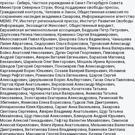
прессы - Сибирь, Частное учреждение в Санкт-Петербурге Совета
Министров Северных Стран, Фонд поддержки свободы прессы,
Гражданский контроль, Человек и Закон, Общественная комиссия по
сохранению наследия академика Сахарова, Информационное агентство
МЕМО. РУ, Институт региональной прессы, Институт Развития Свободы
Информации, Экозащита!-Женсовет, Общественный вердикт,
Евразийская антимонопольная ассоциация, Бедушев Петр Петрович,
Дзугкоева Регина Николаевна, Кривенко Сергей Владимирович,
Милославский Павел Юрьевич, Шнырова Ольга Вадимовна, Чанышева
Лилия Айратовна, Сидорович Ольга Борисовна, Туровский Александр
Алексеевич, Васильева Анастасия Евгеньевна, Ривина Анна Валерьевна,
Бойко Анатолий Николаевич, Дугин Сергей Георгиевич, Пивоваров
Андрей Сергеевич, Аверин Виталий Евгеньевич, Барахоев Магомед
Бекханович, Шарипков Олег Викторович, Мошель Ирина Ароновна,
Шведов Григорий Сергеевич, Пономарев Лев Александрович,
Каргалицкий Борис Юльевич, Созаев Валерий Валерьевич, Исламов
Тимур Рифгатович, Романова Ольга Евгеньевна, Щаров Сергей
Алексадрович, Цирульников Борис Альбертович, Гасан Ольга Павловна,
Паутов Юрий Анатольевич, Верховский Александр Маркович,
Пислакова-Паркер Марина Петровна, Кочеткова Татьяна
Владимировна, Чуркина Наталья Валерьевна, Акимова Татьяна
Николаевна, Золотарева Екатерина Александровна, Рачинский Ян
Збигневич, Жемкова Елена Борисовна, Гудков Лев Дмитриевич,
Илларионова Юлия Юрьевна, Саранг Анна Васильевна, Захарова
Светлана Сергеевна, Аверин Владимир Анатольевич, Щур Татьяна
Михайловна, Щур Николай Алексеевич, Блинушов Андрей Юрьевич,
Мосин Алексей Геннадьевич, Гефтер Валентин Михайлович, Симонов
Алексей Кириллович, Флиге Ирина Анатольевна, Мельникова Валентина
Дмитриевна, Вититинова Елена Владимировна, Баженова Светлана
Куприяновна, Максимов Сергей Владимирович, Беляев Сергей