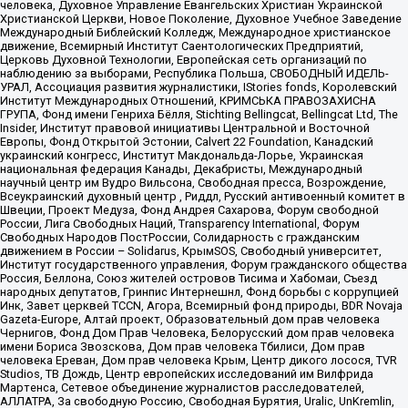
человека, Духовное Управление Евангельских Христиан Украинской
Христианской Церкви, Новое Поколение, Духовное Учебное Заведение
Международный Библейский Колледж, Международное христианское
движение, Всемирный Институт Саентологических Предприятий,
Церковь Духовной Технологии, Европейская сеть организаций по
наблюдению за выборами, Республика Польша, СВОБОДНЫЙ ИДЕЛЬ-
УРАЛ, Ассоциация развития журналистики, IStories fonds, Королевский
Институт Международных Отношений, КРИМСЬКА ПРАВОЗАХИСНА
ГРУПА, Фонд имени Генриха Бёлля, Stichting Bellingcat, Bellingcat Ltd, The
Insider, Институт правовой инициативы Центральной и Восточной
Европы, Фонд Открытой Эстонии, Calvert 22 Foundation, Канадский
украинский конгресс, Институт Макдональда-Лорье, Украинская
национальная федерация Канады, Декабристы, Международный
научный центр им Вудро Вильсона, Свободная пресса, Возрождение,
Всеукраинский духовный центр , Риддл, Русский антивоенный комитет в
Швеции, Проект Медуза, Фонд Андрея Сахарова, Форум свободной
России, Лига Свободных Наций, Transparеncy International, Форум
Свободных Народов ПостРоссии, Солидарность с гражданским
движением в России – Solidarus, КрымSOS, Свободный университет,
Институт государственного управления, Форум гражданского общества
Россия, Беллона, Союз жителей островов Тисима и Хабомаи, Съезд
народных депутатов, Гринпис Интернешнл, Фонд борьбы с коррупцией
Инк, Завет церквей TCCN, Агора, Всемирный фонд природы, BDR Novaja
Gazeta-Europe, Алтай проект, Образовательный дом прав человека
Чернигов, Фонд Дом Прав Человека, Белорусский дом прав человека
имени Бориса Звозскова, Дом прав человека Тбилиси, Дом прав
человека Ереван, Дом прав человека Крым, Центр дикого лосося, TVR
Studios, ТВ Дождь, Центр европейских исследований им Вилфрида
Мартенса, Сетевое объединение журналистов расследователей,
АЛЛАТРА, За свободную Россию, Свободная Бурятия, Uralic, UnKremlin,