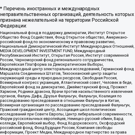
* Перечень иностранных и международных
неправительственных организаций, деятельность которых
признана нежелательной на территории Российской
Федерации:
Национальный фонд в поддержку демократии, Институт Открытое
Общество Фонд Содействия, Фонд Открытое общество, Американо-
российский фонд по экономическому и правовому развитию,
Национальный Демократический Институт Международных Отношений,
MEDIA DEVELOPMENT INVESTMENT FUND, Международный
Республиканский Институт, Открытая Россия, Институт современной
России, Черноморский фонд регионального сотрудничества,
Европейская Платформа за Демократические Выборы,
Международный центр электоральных исследований, Германский фонд
Маршалла Соединенных Штатов, Тихоокеанский центр защиты
окружающей среды и природных ресурсов, Свободная Россия,
Всемирный конгресс украинцев, Атлантический совет, Человек в беде,
Европейский фонд за демократию, Джеймстаунский фонд, Прожект
Хармони, Родники дракона, Врачи против насильственного извлечения
органов, Фалунь Дафа, Друзья Фалуньгун, Фалуньгун, Коалиция по
расследованию преследования в отношении Фалуньгун в Китае,
Всемирная организация по расследованию преследований Фалуньгун,
Пражский гражданский центр, Ассоциация школ политических
исследований при Совете Европы, Центр либеральной современности,
Форум русскоязычных европейцев, Немецко-русский обмен, Бард
колледж, Европейский выбор, Фонд Ходорковского, Оксфордский
российский фонд, Фонд Будущее России, Компания свободы
информации, Проект Медиа, Международное партнерство за права