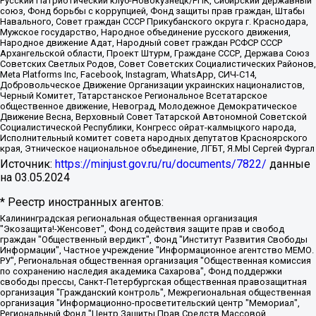
Русский Патриотический клуб-Новокузнецк/РПК, Сибирский державный
союз, Фонд борьбы с коррупцией, Фонд защиты прав граждан, Штабы
Навального, Совет граждан СССР Прикубанского округа г. Краснодара,
Мужское государство, Народное объединение русского движения,
Народное движение Адат, Народный совет граждан РСФСР СССР
Архангельской области, Проект Штурм, Граждане СССР, Держава Союз
Советских Светлых Родов, Совет Советских Социалистических Районов,
Meta Platforms Inc, Facebook, Instagram, WhatsApp, СИЧ-С14,
Добровольческое Движение Организации украинских националистов,
Черный Комитет, Татарстанское Региональное Всетатарское
общественное движение, Невоград, Молодежное Демократическое
Движение Весна, Верховный Совет Татарской Автономной Советской
Социалистической Республики, Конгресс ойрат-калмыцкого народа,
Исполнительный комитет совета народных депутатов Красноярского
края, Этническое национальное объединение, ЛГБТ, Я.МЫ Сергей Фургал
Источник:
https://minjust.gov.ru/ru/documents/7822/
данные
на
03.05.2024
* Реестр иностранных агентов:
Калининградская региональная общественная организация "Экозащита!-Женсовет", Фонд содействия защите прав и свобод граждан "Общественный вердикт", Фонд "Институт Развития Свободы Информации", Частное учреждение "Информационное агентство МЕМО. РУ", Региональная общественная организация "Общественная комиссия по сохранению наследия академика Сахарова", Фонд поддержки свободы прессы, Санкт-Петербургская общественная правозащитная организация "Гражданский контроль", Межрегиональная общественная организация "Информационно-просветительский центр "Мемориал", Региональный Фонд "Центр Защиты Прав Средств Массовой Информации", с 05.12.2023 Фонд "Центр Защиты Прав Средств массовой информации", Региональная общественная благотворительная организация помощи беженцам и мигрантам "Гражданское содействие", Негосударственное образовательное учреждение дополнительного профессионального образования (повышение квалификации) специалистов "АКАДЕМИЯ ПО ПРАВАМ ЧЕЛОВЕКА", Свердловская региональная общественная организация "Сутяжник", Автономная некоммерческая организация "Центр независимых социологических исследований", Союз общественных объединений "Российский исследовательский центр по правам человека", Региональное общественное учреждение научно-информационный центр "МЕМОРИАЛ", Некоммерческая организация "Фонд защиты гласности", Автономная некоммерческая организация "Институт прав человека", Городская общественная организация "Екатеринбургское общество "МЕМОРИАЛ", Городская общественная организация "Рязанское историко-просветительское и правозащитное общество "Мемориал" (Рязанский Мемориал), Челябинский региональный орган общественной самодеятельности – женское общественное объединение "Женщины Евразии", Челябинский региональный орган общественной самодеятельности "Уральская правозащитная группа", Фонд содействия защите здоровья и социальной справедливости имени Андрея Рылькова, Автономная Некоммерческая Организация "Аналитический Центр Юрия Левады", Автономная некоммерческая организация социальной поддержки населения "Проект Апрель", Региональная общественная организация помощи женщинам и детям, находящимся в кризисной ситуации "Информационно-методический центр "Анна", Фонд содействия развитию массовых коммуникаций и правовому просвещению "Так-так-Так", Фонд содействия устойчивому развитию "Серебряная тайга", Свердловский региональный общественный фонд социальных проектов "Новое время", "Idel.Реалии", Кавказ.Реалии, Крым.Реалии, Телеканал Настоящее Время, Татаро-башкирская служба Радио Свобода (Azatliq Radiosi), Радио Свободная Европа/Радио Свобода (PCE/PC), "Сибирь.Реалии", "Фактограф", Благотворительный фонд помощи осужденным и их семьям, Автономная некоммерческая организация "Институт глобализации и социальных движений", Фонд "В защиту прав заключенных", Частное учреждение "Центр поддержки и содействия развитию средств массовой информации", Пензенский региональный общественный благотворительный фонд "Гражданский союз", "Север.Реалии", Некоммерческая организация Фонд "Правовая инициатива", Общество с ограниченной ответственностью "Радио Свободная Европа/Радио Свобода", Чешское информационное агентство "MEDIUM-ORIENT", Красноярская региональная общественная организация "Мы против СПИДа", Камалягин Денис Николаевич, Маркелов Сергей Евгеньевич, Пономарев Лев Александрович, Савицкая Людмила Алексеевна, Автономная некоммерческая организация "Центр по работе с проблемой насилия "НАСИЛИЮ.НЕТ", Межрегиональный профессиональный союз работников здравоохранения "Альянс врачей", Юридическое лицо, зарегистрированное в Латвийской Республике, SIA "Medusa Project" (регистрационный номер 40103797863, дата регистрации 10.06.2014), Некоммерческая организация "Фонд по борьбе с коррупцией", Автономная некоммерческая организация "Институт права и публичной политики", Баданин Роман Сергеевич, Гликин Максим Александрович, Железнова Мария Михайловна, Лукьянова Юлия Сергеевна, Маетная Елизавета Витальевна, Маняхин Петр Борисович, Чуракова Ольга Владимировна, Ярош Юлия Петровна, Юридическое лицо "The Insider SIA", зарегистрированное в Риге, Латвийская Республика (дата регистрации 26.06.2015), являющееся администратором доменного имени интернет-издания "The Insider SIA", https://theins.ru, Постернак Алексей Евгеньевич, Рубин Михаил Аркадьевич, Анин Роман Александрович, Юридическое лицо Istories fonds, зарегистрированное в Латвийской Республике (регистрационный номер 50008295751, дата регистрации 24.02.2020), Великовский Дмитрий Александрович, Долинина Ирина Николаевна, Мароховская Алеся Алексеевна, Шлейнов Роман Юрьевич, Шмагун Олеся Валентиновна, Общество с ограниченной ответственностью "Альтаир 2021", Общество с ограниченной ответственностью "Вега 2021", Общество с ограниченной ответственностью "Главный редактор 2021", Общество с ограниченной ответственностью "Ромашки монолит", Важенков Артем Валерьевич, Ивановская областная общественная организация "Центр гендерных исследований", Гурман Юрий Альбертович, Медиапроект "ОВД-Инфо", Егоров Владимир Владимирович, Жилинский Владимир Александрович, Общество с ограниченной ответственностью "ЗП", Иванова София Юрьевна, Карезина Инна Павловна, Кильтау Екатерина Викторовна, Петров Алексей Викторович, Пискунов Сергей Евгеньевич, Смирнов Сергей Сергеевич, Тихонов Михаил Сергеевич, Общество с ограниченной ответственностью "ЖУРНАЛИСТ-ИНОСТРАННЫЙ АГЕНТ", Арапова Галина Юрьевна, Вольтская Татьяна Анатольевна, Американская компания "Mason G.E.S. Anonymous Foundation" (США), являющаяся владельцем интернет-издания https://mnews.world/, Компания "Stichting Bellingcat", зарегистрированная в Нидерландах (дата регистрации 11.07.2018), Захаров Андрей Вячеславович, Клепиковская Екатерина Дмитриевна, Общество с ограниченной ответственностью "МЕМО", Перл Роман Александрович, Симонов Евгений Алексеевич, Соловьева Елена Анатольевна, Сотников Даниил Владимирович, Сурначева Елизавета Дмитриевна, Автономная некоммерческая организация по защите прав человека и информированию населения "Якутия – Наше Мнение", Общество с ограниченной ответственностью "Москоу диджитал медиа", с 26.01.2023 Общество с ограниченной ответственностью "Чайка Белые сады", Ветошкина Валерия Валерьевна, Заговора Максим Александрович, Межрегиональное общественное движение "Российская ЛГБТ - сеть", Оленичев Максим Владимирович, Павлов Иван Юрьевич, Скворцова Елена Сергеевна, Общество с ограниченной ответственностью "Как бы инагент", Кочетков Игорь Викторович, Общество с ограниченной ответственностью "Честные выборы", Еланчик Олег Александрович, Общество с ограниченной ответственностью "Нобелевский призыв", Гималова Регина Эмилевна, Григорьев Андрей Валерьевич, Григорьева Алина Александровна, Ассоциация по содействию защите прав призывников, альтернативнослужащих и военнослужащих "Правозащитная группа "Гражданин.Армия.Право", Хисамова Регина Фаритовна, Автономная некоммерческая организация по реализации социально-правовых программ "Лилит", Дальневосточное общественное движение "Маяк", Санкт-Петербургская ЛГБТ-инициативная группа "Выход", Инициативная группа ЛГБТ+ "Реверс", Алексеев Андрей Викторович, Бекбулатова Таисия Львовна, Беляев Иван Михайлович, Владыкина Елена Сергеевна, Гельман Марат Александрович, Никульшина Вероника Юрьевна, Толоконникова Надежда Андреевна, Шендерович Виктор Анатольевич, Общество с ограниченной ответственностью "Данное сообщение", Общество с ограниченной ответственностью Издательский дом "Новая глава", Айнбиндер Александра Александровна, Московский комьюнити-центр для ЛГБТ+инициатив, Благотворительный фонд развития филантропии, Deutsche Welle (Германия, Kurt-Schumacher-Strasse 3, 53113 Bonn), Борзунова Мария Михайловна, Воробьев Виктор Викторович, Голубева Анна Львовна, Константинова Алла Михайловна, Малкова Ирина Владимировна, Мурадов Мурад Абдулгалимович, Осетинская Елизавета Николаевна, Понасенков Евгений Николаевич, Ганапольский Матвей Юрьевич, Киселев Евгений Алексеевич, Борухович Ирина Григорьевна, Дремин Иван Тимофеевич, Дубровский Дмитрий Викторович, Красноярская региональная общественная организация поддержки и развития альтернативных образовательных технологий и межкультурных коммуникаций "ИНТЕРРА", Маяковская Екатерина Алексеевна, Фейгин Марк Захарович, Филимонов Андрей Викторович, Дзугкоева Регина Николаевна, Доброхотов Роман Александрович, Дудь Юрий Александрович, Елкин Сергей Владимирович, Кругликов Кирилл Игоревич, Сабунаева Мария Леонидовна, Семенов Алексей Владимирович, Шаинян Карен Багратович, Шульман Екатерина Михайловна, Асафьев Артур Валерьевич, Вахштайн Виктор Семенович, Венедиктов Алексей Алексеевич, Лушникова Екатерина Евгеньевна, Волков Леонид Михайлович, Невзоров Александр Глебович, Пархоменко Сергей Борисович, Сироткин Ярослав Николаевич, Кара-Мурза Владимир Владимирович, Баранова Наталья Владимировна, Гозман Леонид Яковлевич, Кагарлицкий Борис Юльевич, Климарев Михаил Валерьевич, Милов Владимир Станиславович, Автономная некоммерческая организация Краснодарский центр современного искусства "Типография", Моргенштерн Алишер Тагирович, Соболь Любовь Эдуардовна, Общество с ограниченной ответственностью "ЛИЗА НОРМ", Каспаров Гарри Кимович, Ходорковский Михаил Борисович, Общество с ограниченной ответственностью "Апрельские тезисы", Данилович Ирина Брониславовна, Кашин Олег Владимирович, Петров Николай Владимирович, Пивоваров Алексей Владимирович, Соколов Михаил Владимирович, Цветкова Юлия Владимировна, Чичваркин Евгений Александрович, Комитет против пыток/Команда против пыток, Общество с ограниченной ответственностью "Первый научный", Общество с ограниченной ответственностью "Вертолет и ко", Белоцерковская Вероника Борисовна, Кац Максим Евгеньевич, Лазарева Татьяна Юрьевна, Шаведдинов Руслан Табризович, Яшин Илья Валерьевич, Общество с ограниченной ответственностью "Иноагент ААВ", Алешковский Дмитрий Петрович, Альбац Евгения Марковна, Быков Дмитрий Львович, Галямина Юлия Евгеньевна, Лойко Сергей Леонидович, Мартынов Кирилл Константинович, Медведев Сергей Александрович, Крашенинников Федор Геннадиевич, Гордеева Катерина Вл