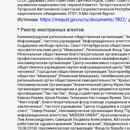
СССР, Держава Союз Советских Светлых Родов, Совет Советски
украинских националистов, Черный Комитет, Татарстанское 
Татарской Автономной Советской Социалистической Республи
национальное объединение, ЛГБТ, Я.МЫ Сергей Фургал
Источник:
https://minjust.gov.ru/ru/documents/7822/
д
* Реестр иностранных агентов:
Калининградская региональная общественная организация "Экозащита!-Женсовет", Фонд содействия защите прав и свобод граждан "Общественный вердикт", Фонд "Институт Развития Свободы Информации", Частное учреждение "Информационное агентство МЕМО. РУ", Региональная общественная организация "Общественная комиссия по сохранению наследия академика Сахарова", Фонд поддержки свободы прессы, Санкт-Петербургская общественная правозащитная организация "Гражданский контроль", Межрегиональная общественная организация "Информационно-просветительский центр "Мемориал", Региональный Фонд "Центр Защиты Прав Средств Массовой Информации", с 05.12.2023 Фонд "Центр Защиты Прав Средств массовой информации", Региональная общественная благотворительная организация помощи беженцам и мигрантам "Гражданское содействие", Негосударственное образовательное учреждение дополнительного профессионального образования (повышение квалификации) специалистов "АКАДЕМИЯ ПО ПРАВАМ ЧЕЛОВЕКА", Свердловская региональная общественная организация "Сутяжник", Автономная некоммерческая организация "Центр независимых социологических исследований", Союз общественных объединений "Российский исследовательский центр по правам человека", Региональное общественное учреждение научно-информационный центр "МЕМОРИАЛ", Некоммерческая организация "Фонд защиты гласности", Автономная некоммерческая организация "Институт прав человека", Городская общественная организация "Екатеринбургское общество "МЕМОРИАЛ", Городская общественная организация "Рязанское историко-просветительское и правозащитное общество "Мемориал" (Рязанский Мемориал), Челябинский региональный орган общественной самодеятельности – женское общественное объединение "Женщины Евразии", Челябинский региональный орган общественной самодеятельности "Уральская правозащитная группа", Фонд содействия защите здоровья и социальной справедливости имени Андрея Рылькова, Автономная Некоммерческая Организация "Аналитический Центр Юрия Левады", Автономная некоммерческая организация социальной поддержки населения "Проект Апрель", Региональная общественная организация помощи женщинам и детям, находящимся в кризисной ситуации "Информационно-методический центр "Анна", Фонд содействия развитию массовых коммуникаций и правовому просвещению "Так-так-Так", Фонд содействия устойчивому развитию "Серебряная тайга", Свердловский региональный общественный фонд социальных проектов "Новое время", "Idel.Реалии", Кавказ.Реалии, Крым.Реалии, Телеканал Настоящее Время, Татаро-башкирская служба Радио Свобода (Azatliq Radiosi), Радио Свободная Европа/Радио Свобода (PCE/PC), "Сибирь.Реалии", "Фактограф", Благотворительный фонд помощи осужденным и их семьям, Автономная некоммерческая организация "Институт глобализации и социальных движений", Фонд "В защиту прав заключенных", Частное учреждение "Центр поддержки и содействия развитию средств массовой информации", Пензенский региональный общественный благотворительный фонд "Гражданский союз", "Север.Реалии", Некоммерческая организация Фонд "Правовая инициатива", Общество с ограниченной ответственностью "Радио Свободная Европа/Радио Свобода", Чешское информационное агентство "MEDIUM-ORIENT", Красноярская региональная общественная организация