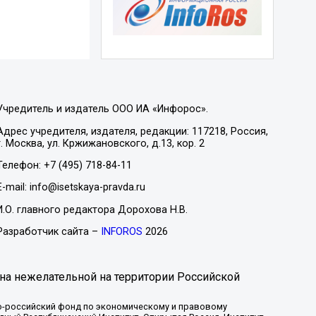
Учредитель и издатель ООО ИА «Инфорос».
Адрес учредителя, издателя, редакции: 117218, Россия,
г. Москва, ул. Кржижановского, д.13, кор. 2
Телефон: +7 (495) 718-84-11
E-mail: info@isetskaya-pravda.ru
И.О. главного редактора Дорохова Н.В.
Разработчик сайта –
INFOROS
2026
на нежелательной на территории Российской
-российский фонд по экономическому и правовому