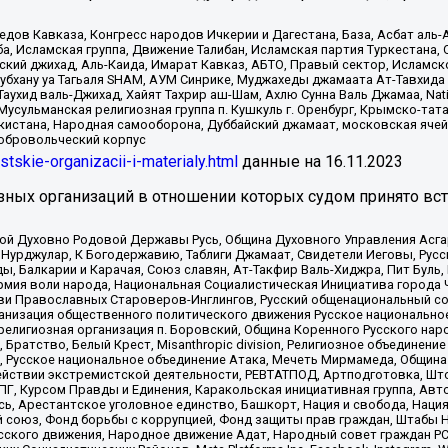
в Кавказа, Конгресс народов Ичкерии и Дагестана, База, Асбат аль-Ан
ба, Исламская группа, Движение Талибан, Исламская партия Туркестан
ский джихад, Аль-Каида, Имарат Кавказ, АБТО, Правый сектор, Исламск
Субхану уа Тагьаля SHAM, АУМ Синрике, Муджахеды джамаата Ат-Тавхида
ухид валь-Джихад, Хайят Тахрир аш-Шам, Ахлю Сунна Валь Джамаа, Natio
Мусульманская религиозная группа п. Кушкуль г. Оренбург, Крымско-т
кистана, Народная самооборона, Дуббайский джамаат, московская ячей
добровольческий корпус
istskie-organizacii-i-materialy.html
данные на
16.11.2023
зных организаций в отношении которых судом принято вс
ской Духовно Родовой Державы Русь, Община Духовного Управления Асг
Нурджулар, К Богодержавию, Таблиги Джамаат, Свидетели Иеговы, Рус
, Балкарии и Карачая, Союз славян, Ат-Такфир Валь-Хиджра, Пит Буль,
рмия воли народа, Национальная Социалистическая Инициатива города 
ви Православных Староверов-Инглингов, Русский общенациональный сою
ганизация общественного политического движения Русское национально
елигиозная организация п. Боровский, Община Коренного Русского нар
 Братство, Белый Крест, Misanthropic division, Религиозное объединен
е, Русское национальное объединение Атака, Мечеть Мирмамеда, Община
йствии экстремистской деятельности, РЕВТАТПОД, Артподготовка, Што
, Курсом Правды и Единения, Каракольская инициативная группа, Автог
ь, Арестантское уголовное единство, Башкорт, Нация и свобода, Нация и
союз, Фонд борьбы с коррупцией, Фонд защиты прав граждан, Штабы На
сского движения, Народное движение Адат, Народный совет граждан РС