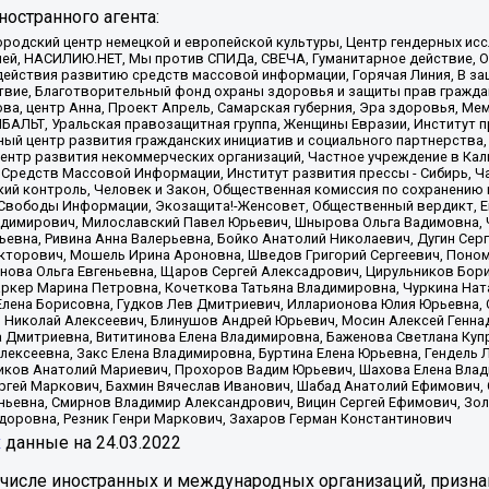
остранного агента:
родский центр немецкой и европейской культуры, Центр гендерных исс
ачей, НАСИЛИЮ.НЕТ, Мы против СПИДа, СВЕЧА, Гуманитарное действие, 
ействия развитию средств массовой информации, Горячая Линия, В защ
твие, Благотворительный фонд охраны здоровья и защиты прав гражда
 Сова, центр Анна, Проект Апрель, Самарская губерния, Эра здоровья, 
ИБАЛЬТ, Уральская правозащитная группа, Женщины Евразии, Институт п
ый центр развития гражданских инициатив и социального партнерства,
нтр развития некоммерческих организаций, Частное учреждение в Кал
 Средств Массовой Информации, Институт развития прессы - Сибирь, Ч
ий контроль, Человек и Закон, Общественная комиссия по сохранению
я Свободы Информации, Экозащита!-Женсовет, Общественный вердикт, 
ладимирович, Милославский Павел Юрьевич, Шнырова Ольга Вадимовна,
ьевна, Ривина Анна Валерьевна, Бойко Анатолий Николаевич, Дугин Сер
икторович, Мошель Ирина Ароновна, Шведов Григорий Сергеевич, Поно
нова Ольга Евгеньевна, Щаров Сергей Алексадрович, Цирульников Бори
ркер Марина Петровна, Кочеткова Татьяна Владимировна, Чуркина Нат
Елена Борисовна, Гудков Лев Дмитриевич, Илларионова Юлия Юрьевна, С
 Николай Алексеевич, Блинушов Андрей Юрьевич, Мосин Алексей Генна
а Дмитриевна, Вититинова Елена Владимировна, Баженова Светлана Куп
Алексеевна, Закс Елена Владимировна, Буртина Елена Юрьевна, Гендель
иков Анатолий Мариевич, Прохоров Вадим Юрьевич, Шахова Елена Влад
ргей Маркович, Бахмин Вячеслав Иванович, Шабад Анатолий Ефимович, 
ьевна, Смирнов Владимир Александрович, Вицин Сергей Ефимович, Зол
доровна, Резник Генри Маркович, Захаров Герман Константинович
x
данные на
24.03.2022
 числе иностранных и международных организаций, призна