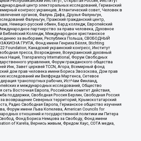
ый Республиканский Институт, Открытая Россия, Институт
ждународный центр электоральных исследований, Германский
мирный конгресс украинцев, Атлантический совет, Человек в
звлечения органов, Фалунь Дафа, Друзья Фалуньгун,
еследований Фалуньгун, Пражский гражданский центр,
цев, Немецко-русский обмен, Бард колледж, Европейский
Международное партнерство за права человека, Духовное
ый Библейский Колледж, Международное христианское
аблюдению за выборами, Республика Польша, СВОБОДНЫЙ
АХИСНА ГРУПА, Фонд имени Генриха Бёлля, Stichting
t 22 Foundation, Канадский украинский конгресс, Институт
вободная пресса, Возрождение, Всеукраинский духовный
х Наций, Transparеncy International, Форум Свободных
ударственного управления, Форум гражданского общества
ией Инк, Завет церквей TCCN, Агора, Всемирный фонд
сский дом прав человека имени Бориса Звозскова, Дом прав
ских исследований им Вилфрида Мартенса, Сетевое
едерация транспортных рабочих, ИстЧам Финланд,
ропейских и международных исследований, Общество
я сеть Восточная Европа, Российский комитет действия,
жба поддержки, Свободная Россия Берлин, Свободная Россия
оюз за возвращение Северных территорий, Крымскотатарский
 креста, Радио Свободная Европа, Германское общество изучения
 Форум имени Льва Копелева, American Councils for
международных отношений и государственной политики им Питера
Свобод, Фонд Бориса Немцова за Свободу, Фонд имени
ion of Karelia, Вернись живым, Фридом Хаус, СОТА медиа,