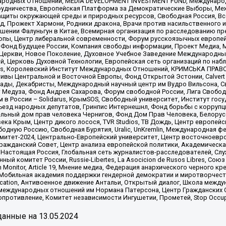
родных Отношений, MEDIA DEVELOPMENT INVESTMENT FUND, Международн
рудничества, Европейская Платформа за Демократические Выборы, Ме
щиты окружающей среды и природных ресурсов, Свободная Россия, Все
, Прожект Хармони, Родники дракона, Врачи против насильственного и
шении Фалуньгун в Китае, Всемирная организация по расследованию пр
опы, Центр либеральной современности, Форум русскоязычных европей
Фонд Будущее России, Компания свободы информации, Проект Медиа, 
 Церкви, Новое Поколение, Духовное Учебное Заведение Международн
й, Церковь Духовной Технологии, Европейская сеть организаций по н
nds, Королевский Институт Международных Отношений, КРИМСЬКА ПРАВОЗ
ициативы Центральной и Восточной Европы, Фонд Открытой Эстонии, Calver
ады, Декабристы, Международный научный центр им Вудро Вильсона, С
 Медуза, Фонд Андрея Сахарова, Форум свободной России, Лига Свободны
в России – Solidarus, КрымSOS, Свободный университет, Институт гос
Съезд народных депутатов, Гринпис Интернешнл, Фонд борьбы с коррупц
тельный дом прав человека Чернигов, Фонд Дом Прав Человека, Белору
ека Крым, Центр дикого лосося, TVR Studios, ТВ Дождь, Центр европей
одную Россию, Свободная Бурятия, Uralic, UnKremlin, Международная ф
омитет-2024, Центрально-Европейский университет, Центр восточноев
ражданский Совет, Центр анализа европейской политики, Академическа
Настоящая Россия, Глобальная сеть журналистов-расследователей, Слу
ый комитет России, Russie-Libertes, La Asocicion de Rusos Libres, С
on Monitor, Article 19, Мнение медиа, Федерация анархического черного
обильная академия поддержки гендерной демократии и миротворчества,
ational Education, Антивоенное движение Антальи, Открытый диалог, Школа 
 международных отношений им Нормана Патерсона, Центр Гражданских 
ротивление, Комитет независимости Ингушетии, Прометей, Stop Occupat
анные на
13.05.2024