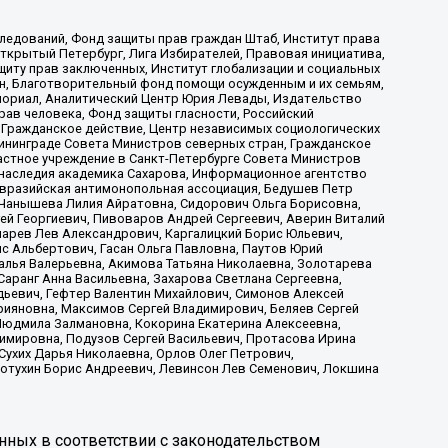
ледований, Фонд защиты прав граждан Штаб, Институт права
Открытый Петербург, Лига Избирателей, Правовая инициатива,
иту прав заключенных, Институт глобализации и социальных
н, Благотворительный фонд помощи осужденным и их семьям,
Мемориал, Аналитический Центр Юрия Левады, Издательство
рав человека, Фонд защиты гласности, Российский
 Гражданское действие, Центр независимых социологических
ининграде Совета Министров северных стран, Гражданское
астное учреждение в Санкт-Петербурге Совета Министров
 наследия академика Сахарова, Информационное агентство
Евразийская антимонопольная ассоциация, Бедушев Петр
 Чанышева Лилия Айратовна, Сидорович Ольга Борисовна,
гей Георгиевич, Пивоваров Андрей Сергеевич, Аверин Виталий
марев Лев Александрович, Каргалицкий Борис Юльевич,
с Альбертович, Гасан Ольга Павловна, Паутов Юрий
алья Валерьевна, Акимова Татьяна Николаевна, Золотарева
аранг Анна Васильевна, Захарова Светлана Сергеевна,
дьевич, Гефтер Валентин Михайлович, Симонов Алексей
рияновна, Максимов Сергей Владимирович, Беляев Сергей
 Людмила Залмановна, Кокорина Екатерина Алексеевна,
имировна, Подузов Сергей Васильевич, Протасова Ирина
Сухих Дарья Николаевна, Орлов Олег Петрович,
отухин Борис Андреевич, Левинсон Лев Семенович, Локшина
нных в соответствии с законодательством