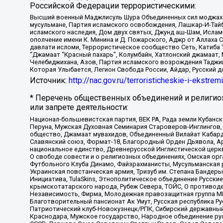
Российской Федерации террористическими:
Высший военный Маджлисуль Шура Объединенных сил моджахедо
мусульмане, Партия исламского освобождения, Лашкар-И-Тай
исламского наследия, Дом двух святых, Джунд аш-Шам, Ислам
ополчение имени К. Минина и Д. Пожарского, Аджр от Аллаха 
давлати исломи, Террористическое сообщество Сеть, Катиба Та
“Джамаат “Красный пахарь”, Колумбайн, Хатлонский джамаат, 
Челебиджихана, Азов, Партия исламского возрождения Таджи
Которая Улыбается, Легион Свобода России, Айдар, Русский 
Источник:
http://nac.gov.ru/terroristicheskie-i-ekstrem
* Перечень общественных объединений и религио
или запрете деятельности:
Национал-большевистская партия, ВЕК РА, Рада земли Кубан
Перуна, Мужская Духовная Семинария Староверов-Инглингов, 
общество, Джамаат мувахидов, Объединенный Вилайат Кабарды
Славянский союз, Формат-18, Благородный Орден Дьявола, А
национальное единство, Древнерусской Инглистической церк
О свободе совести и о религиозных объединениях, Омская ор
Футбольного Клуба Динамо, Файзрахманисты, Мусульманская р
Украинская повстанческая армия, Тризуб им. Степана Бандеры,
Инициатива, TulaSkins, Этнополитическое объединение Русски
крымскотатарского народа, Рубеж Севера, ТОЙС, О противоде
Независимость, Фирма, Молодежная правозащитная группа МПГ
Благотворительный пансионат Ак Умут, Русская республика Рус
Патриотический клуб-Новокузнецк/РПК, Сибирский державный 
Краснодара, Мужское государство, Народное объединение ру