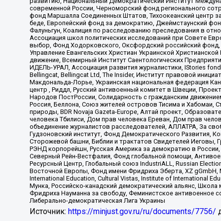
развитию, Национальный Демократический Институт Междуна
современной России, Черноморский фонд регионального сот
фонд Маршалла Соединенных Штатов, Тихоокеанский центр за
беде, Европейский фонд за демократию, Джеймстаунский фонд
Фалуньгун, Коалиция по расследованию преследования в отно
Ассоциация школ политических исследований при Совете Евр
выбор, Фонд Ходорковского, Оксфордский российский фонд, 
Управление Евангельских Христиан Украинской Христианской
движение, Всемирный Институт Саентологических Предприяти
ИДЕЛЬ-УРАЛ, Ассоциация развития журналистики, IStories fo
Bellingcat, Bellingcat Ltd, The Insider, Институт правовой ин
Макдональда-Лорье, Украинская национальная федерация Кан
центр , Риддл, Русский антивоенный комитет в Швеции, Проект
Народов ПостРоссии, Солидарность с гражданским движением 
Россия, Беллона, Союз жителей островов Тисима и Хабомаи, 
природы, BDR Novaja Gazeta-Europe, Алтай проект, Образова
человека Тбилиси, Дом прав человека Ереван, Дом прав челов
объединение журналистов расследователей, АЛЛАТРА, За своб
Гудзоновский институт, Фонд Демократического Развития, К
Сторожевой башни, Библии и трактатов Свидетелей Иеговы, Г
РЭНД корпорейшн, Русская Америка за демократию в России, 
Северный Рейн-Вестфалия, Фонд глобальной помощи, Антивоенн
Ресурсный Центр, Глобальный союз IndustriALL, Russian Electi
Восточной Европы, Фонд имени Фридриха Эберта, XZ gGmbH, М
International Education, Cultural Vistas, Institute of Intern
Мунка, Российско-канадский демократический альянс, Школа
Фридриха Науманна за свободу, Феминистское антивоенное соп
Либерально-демократическая Лига Украины
Источник:
https://minjust.gov.ru/ru/documents/7756/
д