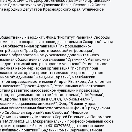
, WhatsApp, СИЧ-С14, Добровольческое Движение Организации
жное Демократическое Движение Весна, Верховный Совет
та народных депутатов Красноярского края, Этническое
, Дальневосточное общественное движение "Маяк", Санкт-Петербургская ЛГБТ-инициативная группа "Выход", Инициативная группа ЛГБТ+ "Реверс", Алексеев Андрей Викторович, Бекбулатова Таисия Львовна, Беляев Иван Михайлович, Владыкина Елена Сергеевна, Гельман Марат Александрович, Никульшина Вероника Юрьевна, Толоконникова Надежда Андреевна, Шендерович Виктор Анатольевич, Общество с ограниченной ответственностью "Данное сообщение", Общество с ограниченной ответственностью Издательский дом "Новая глава", Айнбиндер Александра Александровна, Московский комьюнити-центр для ЛГБТ+инициатив, Благотворительный фонд развития филантропии, Deutsche Welle (Германия, Kurt-Schumacher-Strasse 3, 53113 Bonn), Борзунова Мария Михайловна, Воробьев Виктор Викторович, Голубева Анна Львовна, Константинова Алла Михайловна, Малкова Ирина Владимировна, Мурадов Мурад Абдулгалимович, Осетинская Елизавета Николаевна, Понасенков Евгений Николаевич, Ганапольский Матвей Юрьевич, Киселев Евгений Алексеевич, Борухович Ирина Григорьевна, Дремин Иван Тимофеевич, Дубровский Дмитрий Викторович, Красноярская региональная общественная организация поддержки и развития альтернативных образовательных технологий и межкультурных коммуникаций "ИНТЕРРА", Маяковская Екатерина Алексеевна, Фейгин Марк Захарович, Филимонов Андрей Викторович, Дзугкоева Регина Николаевна, Доброхотов Роман Александрович, Дудь Юрий Александрович, Елкин Сергей Владимирович, Кругликов Кирилл Игоревич, Сабунаева Мария Леонидовна, Семенов Алексей Владимирович, Шаинян Карен Багратович, Шульман Екатерина Михайловна, Асафьев Артур Валерьевич, Вахштайн Виктор Семенович, Венедиктов Алексей Алексеевич, Лушникова Екатерина Евгеньевна, Волков Леонид Михайлович, Невзоров Александр Глебович, Пархоменко Сергей Борисович, Сироткин Ярослав Николаевич, Кара-Мурза Владимир Владимирович, Баранова Наталья Владимировна, Гозман Леонид Яковлевич, Кагарлицкий Борис Юльевич, Климарев Михаил Валерьевич, Милов Владимир Станиславович, Автономная некоммерческая организация Краснодарский центр современного искусства "Типография", Моргенштерн Алишер Тагирович, Соболь Любовь Эдуардовна, Общество с ограниченной ответственностью "ЛИЗА НОРМ", Каспаров Гарри Кимович, Ходорковский Михаил Борисович, Общество с ограниченной ответственностью "Апрельские тезисы", Данилович Ирина Брониславовна, Кашин Олег Владимирович, Петров Николай Владимирович, Пивоваров Алексей Владимирович, Соколов Михаил Владимирович, Цветкова Юлия Владимировна, Чичваркин Евгений Александрович, Комитет против пыток/Команда против пыток, Общество с ограниченной ответственностью "Первый научный", Общество с ограниченной ответственностью "Вертолет и ко", Белоцерковская Вероника Борисовна, Кац Максим Евгеньевич, Лазарева Татьяна Юрьевна, Шаведдинов Руслан Табризович, Яшин Илья Валерьевич, Общество с ограниченной ответственностью "Иноагент ААВ", Алешковский Дмитрий Петрович, Альбац Евгения Марковна, Быков Дмитрий Львович, Галямина Юлия Евгеньевна, Лойко Сергей Леонидович, Мартынов Кирилл Константинович, Медведев Сергей Александрович, Крашенинников Федор Геннадиевич, Гордеева Катерина Вл