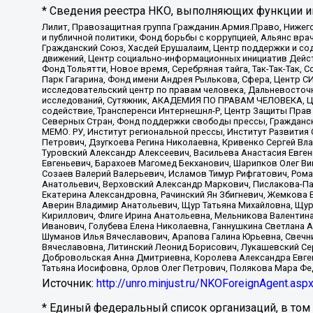
* Сведения реестра НКО, выполняющих функции ин
Лилит, Правозащитная группа Гражданин.Армия.Право, Нижего
и публичной политики, Фонд борьбы с коррупцией, Альянс вр
Гражданский Союз, Хасдей Ерушалаим, Центр поддержки и сод
движений, Центр социально-информационных инициатив Дейс
Фонд Тольятти, Новое время, Серебряная тайга, Так-Так-Так,
Парк Гагарина, Фонд имени Андрея Рылькова, Сфера, Центр С
исследовательский центр по правам человека, Дальневосточн
исследований, Сутяжник, АКАДЕМИЯ ПО ПРАВАМ ЧЕЛОВЕКА, Це
содействие, Трансперенси Интернешнл-Р, Центр Защиты Прав
Северных Стран, Фонд поддержки свободы прессы, Гражданск
МЕМО. РУ, Институт региональной прессы, Институт Развити
Петрович, Дзугкоева Регина Николаевна, Кривенко Сергей В
Туровский Александр Алексеевич, Васильева Анастасия Евген
Евгеньевич, Барахоев Магомед Бекханович, Шарипков Олег В
Созаев Валерий Валерьевич, Исламов Тимур Рифгатович, Рома
Анатольевич, Верховский Александр Маркович, Пислакова-Па
Екатерина Александровна, Рачинский Ян Збигневич, Жемкова 
Аверин Владимир Анатольевич, Щур Татьяна Михайловна, Щур
Кириллович, Флиге Ирина Анатольевна, Мельникова Валентин
Иванович, Голубева Елена Николаевна, Ганнушкина Светлана 
Шуманов Илья Вячеславович, Арапова Галина Юрьевна, Свечн
Вячеславовна, Литинский Леонид Борисович, Лукашевский Се
Добровольская Анна Дмитриевна, Королева Александра Евген
Татьяна Иосифовна, Орлов Олег Петрович, Полякова Мара Фе
Источник:
http://unro.minjust.ru/NKOForeignAgent.asp
* Единый федеральный список организаций, в том