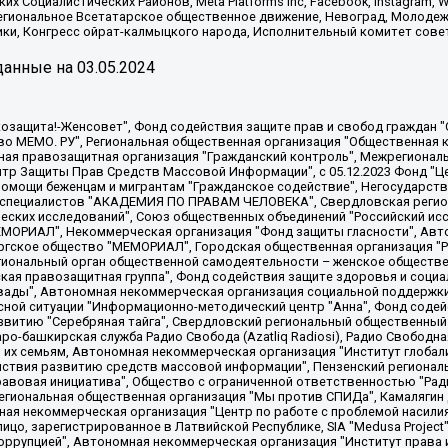
х Социалистических Районов, Meta Platforms Inc, Facebook, Instagram
Региональное Всетатарское общественное движение, Невоград, Молоде
ки, Конгресс ойрат-калмыцкого народа, Исполнительный комитет сове
анные на
03.05.2024
 "Мы против СПИДа", Камалягин Денис Николаевич, Маркелов Сергей Евгеньевич, Пономарев Лев Александрович, Савицкая Людмила Алексеевна, Автономная некоммерческая организация "Центр по работе с проблемой насилия "НАСИЛИЮ.НЕТ", Межрегиональный профессиональный союз работников здравоохранения "Альянс врачей", Юридическое лицо, зарегистрированное в Латвийской Республике, SIA "Medusa Project" (регистрационный номер 40103797863, дата регистрации 10.06.2014), Некоммерческая организация "Фонд по борьбе с коррупцией", Автономная некоммерческая организация "Институт права и публичной политики", Баданин Роман Сергеевич, Гликин Максим Александрович, Железнова Мария Михайловна, Лукьянова Юлия Сергеевна, Маетная Елизавета Витальевна, Маняхин Петр Борисович, Чуракова Ольга Владимировна, Ярош Юлия Петровна, Юридическое лицо "The Insider SIA", зарегистрированное в Риге, Латвийская Республика (дата регистрации 26.06.2015), являющееся администратором доменного имени интернет-издания "The Insider SIA", https://theins.ru, Постернак Алексей Евгеньевич, Рубин Михаил Аркадьевич, Анин Роман Александрович, Юридическое лицо Istories fonds, зарегистрированное в Латвийской Республике (регистрационный номер 50008295751, дата регистрации 24.02.2020), Великовский Дмитрий Александрович, Долинина Ирина Николаевна, Мароховская Алеся Алексеевна, Шлейнов Роман Юрьевич, Шмагун Олеся Валентиновна, Общество с ограниченной ответственностью "Альтаир 2021", Общество с ограниченной ответственностью "Вега 2021", Общество с ограниченной ответственностью "Главный редактор 2021", Общество с ограниченной ответственностью "Ромашки монолит", Важенков Артем Валерьевич, Ивановская областная общественная организация "Центр гендерных исследований", Гурман Юрий Альбертович, Медиапроект "ОВД-Инфо", Егоров Владимир Владимирович, Жилинский Владимир Александрович, Общество с ограниченной ответственностью "ЗП", Иванова София Юрьевна, Карезина Инна Павловна, Кильтау Екатерина Викторовна, Петров Алексей Викторович, Пискунов Сергей Евгеньевич, Смирнов Сергей Сергеевич, Тихонов Михаил Сергеевич, Общество с ограниченной ответственностью "ЖУРНАЛИСТ-ИНОСТРАННЫЙ АГЕНТ", Арапова Галина Юрьевна, Вольтская Татьяна Анатольевна, Американская компания "Mason G.E.S. Anonymous Foundation" (США), являющаяся владельцем интернет-издания https://mnews.world/, Компания "Stichting Bellingcat", зарегистрированная в Нидерландах (дата регистрации 11.07.2018), Захаров Андрей Вячеславович, Клепиковская Екатерина Дмитриевна, Общество с ограниченной ответственностью "МЕМО", Перл Роман Александрович, Симонов Евгений Алексеевич, Соловьева Елена Анатольевна, Сотников Даниил Владимирович, Сурначева Елизавета Дмитриевна, Автономная некоммерческая организация по защите прав человека и информированию населения "Якутия – Наше Мнение", Общество с ограниченной ответственностью "Москоу диджитал медиа", с 26.01.2023 Общество с ограниченной ответственностью "Чайка Белые сады", Ветошкина Валерия Валерьевна, Заговора Максим Александрович, Межрегиональное общественное движение "Российская ЛГБТ - сеть", Оленичев Максим Владимирович, Павлов Иван Юрьевич, Скворцова Елена Сергеевна, Общество с ограниченной ответственностью "Как бы инагент", Кочетков Игорь Викторович, Общество с ограниченной ответственностью "Честные выборы", Еланчик Олег Александрович, Общество с ограниченной ответственностью "Нобелевский призыв", Гималова Регина Эмилевна, Григорьев Андрей Валерьевич, Григорьева Алина Александровна, Ассоциация по содействию защите прав призывников, альтернативнослужащих и военнослужащих "Правозащитная группа "Гражданин.Армия.Право", Хисамова Регина Фаритовна, Автономная некоммерческая организация по реализации социально-правовых программ "Лилит"