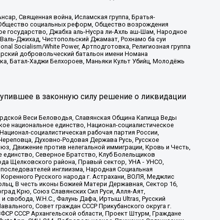
сар, Священная война, Исламская группа, Братья-
а, Общество социальных реформ, Общество возрождения
ое государство, Джабха аль-Нусра ли-Ахль аш-Шам, Народное
 Валь-Джихад, Чистопольский Джамаат, Рохнамо ба суи
nal Socialism/White Power, Артподготовка, Религиозная группа
атарский добровольческий батальон имени Номана
ка, Батал-Хаджи Белхороев, Маньяки Культ Убийц, Молодёжь
тупившее в законную силу решение о ликвидации
ардской Веси Беловодья, Славянская Община Капища Веды
ское национальное единство, Национал-социалистическое
 Национал-социалистическая рабочая партия России,
Череповца, Духовно-Родовая Держава Русь, Русское
з, Движение против нелегальной иммиграции, Кровь и Честь,
е единство, Северное Братство, Клуб Болельщиков
ода Щелковского района, Правый сектор, УНА - УНСО,
ие последователей инглиизма, Народная Социальная
 Коренного Русского народа г. Астрахани, ВОЛЯ, Меджлис
льц, В честь иконы Божией Матери Державная, Сектор 16,
рад Крю, Союз Славянских Сил Руси, Алля-Аят,
 свобода, W.H.С., Фалунь Дафа, Иртыш Ultras, Русский
вального, Совет граждан СССР Прикубанского округа г.
ФСР СССР Архангельской области, Проект Штурм, Граждане