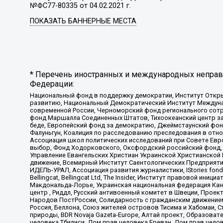
№ФС77-80335 от 04.02.2021 г.
ПОКАЗАТЬ БАННЕРНЫЕ МЕСТА
* Перечень иностранных и международных неправи
Федерации:
Национальный фонд в поддержку демократии, Институт Откр
развитию, Национальный Демократический Институт Междуна
современной России, Черноморский фонд регионального сот
фонд Маршалла Соединенных Штатов, Тихоокеанский центр за
беде, Европейский фонд за демократию, Джеймстаунский фонд
Фалуньгун, Коалиция по расследованию преследования в отно
Ассоциация школ политических исследований при Совете Евр
выбор, Фонд Ходорковского, Оксфордский российский фонд, 
Управление Евангельских Христиан Украинской Христианской
движение, Всемирный Институт Саентологических Предприяти
ИДЕЛЬ-УРАЛ, Ассоциация развития журналистики, IStories fo
Bellingcat, Bellingcat Ltd, The Insider, Институт правовой ин
Макдональда-Лорье, Украинская национальная федерация Кан
центр , Риддл, Русский антивоенный комитет в Швеции, Проект
Народов ПостРоссии, Солидарность с гражданским движением 
Россия, Беллона, Союз жителей островов Тисима и Хабомаи, 
природы, BDR Novaja Gazeta-Europe, Алтай проект, Образова
человека Тбилиси, Дом прав человека Ереван, Дом прав челов