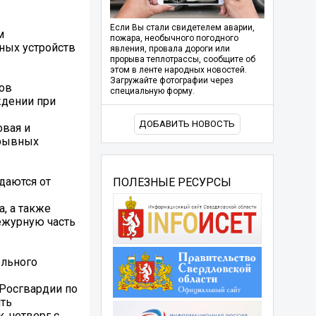
Если Вы стали свидетелем аварии,
м
пожара, необычного погодного
ных устройств
явления, провала дороги или
прорыва теплотрассы, сообщите об
этом в ленте народных новостей.
Загружайте фотографии через
ов
специальную форму.
ждении при
ДОБАВИТЬ НОВОСТЬ
вая и
зрывных
даются от
ПОЛЕЗНЫЕ РЕСУРСЫ
, а также
ежурную часть
ельного
Росгвардии по
ить
, четверг с