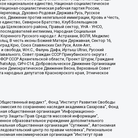
ское национальное единство, Национал-социалистическое
 Национал-социалистическая рабочая партия России,
Череповца, Духовно-Родовая Держава Русь, Русское
з, Движение против нелегальной иммиграции, Кровь и Честь,
е единство, Северное Братство, Клуб Болельщиков
ода Щелковского района, Правый сектор, УНА - УНСО,
ие последователей инглиизма, Народная Социальная
 Коренного Русского народа г. Астрахани, ВОЛЯ, Меджлис
льц, В честь иконы Божией Матери Державная, Сектор 16,
рад Крю, Союз Славянских Сил Руси, Алля-Аят,
 свобода, W.H.С., Фалунь Дафа, Иртыш Ultras, Русский
вального, Совет граждан СССР Прикубанского округа г.
ФСР СССР Архангельской области, Проект Штурм, Граждане
, WhatsApp, СИЧ-С14, Добровольческое Движение Организации
жное Демократическое Движение Весна, Верховный Совет
та народных депутатов Красноярского края, Этническое
, Дальневосточное общественное движение "Маяк", Санкт-Петербургская ЛГБТ-инициативная группа "Выход", Инициативная группа ЛГБТ+ "Реверс", Алексеев Андрей Викторович, Бекбулатова Таисия Львовна, Беляев Иван Михайлович, Владыкина Елена Сергеевна, Гельман Марат Александрович, Никульшина Вероника Юрьевна, Толоконникова Надежда Андреевна, Шендерович Виктор Анатольевич, Общество с ограниченной ответственностью "Данное сообщение", Общество с ограниченной ответственностью Издательский дом "Новая глава", Айнбиндер Александра Александровна, Московский комьюнити-центр для ЛГБТ+инициатив, Благотворительный фонд развития филантропии, Deutsche Welle (Германия, Kurt-Schumacher-Strasse 3, 53113 Bonn), Борзунова Мария Михайловна, Воробьев Виктор Викторович, Голубева Анна Львовна, Константинова Алла Михайловна, Малкова Ирина Владимировна, Мурадов Мурад Абдулгалимович, Осетинская Елизавета Николаевна, Понасенков Евгений Николаевич, Ганапольский Матвей Юрьевич, Киселев Евгений Алексеевич, Борухович Ирина Григорьевна, Дремин Иван Тимофеевич, Дубровский Дмитрий Викторович, Красноярская региональная общественная организация поддержки и развития альтернативных образовательных технологий и межкультурных коммуникаций "ИНТЕРРА", Маяковская Екатерина Алексеевна, Фейгин Марк Захарович, Филимонов Андрей Викторович, Дзугкоева Регина Николаевна, Доброхотов Роман Александрович, Дудь Юрий Александрович, Елкин Сергей Владимирович, Кругликов Кирилл Игоревич, Сабунаева Мария Леонидовна, Семенов Алексей Владимирович, Шаинян Карен Багратович, Шульман Екатерина Михайловна, Асафьев Артур Валерьевич, Вахштайн Виктор Семенович, Венедиктов Алексей Алексеевич, Лушникова Екатерина Евгеньевна, Волков Леонид Михайлович, Невзоров Александр Глебович, Пархоменко Сергей Борисович, Сироткин Ярослав Николаевич, Кара-Мурза Владимир Владимирович, Баранова Наталья Владимировна, Гозман Леонид Яковлевич, Кагарлицкий Борис Юльевич, Климарев Михаил Валерьевич, Милов Владимир Станиславович, Автономная некоммерческая организация Краснодарский центр современного искусства "Типография", Моргенштерн Алишер Тагирович, Соболь Любовь Эдуардовна, Общество с ограниченной ответственностью "ЛИЗА НОРМ", Каспаров Гарри Кимович, Ходорковский Михаил Борисович, Общество с ограниченной ответственностью "Апрельские тезисы", Данилович Ирина Брониславовна, Кашин Олег Владимирович, Петров Николай Владимирович, Пивоваров Алексей Владимирович, Соколов Михаил Владимирович, Цветкова Юлия Владимировна, Чичваркин Евгений Александрович, Комитет против пыток/Команда против пыток, Общество с ограниченной ответственностью "Первый научный", Общество с ограниченной ответственностью "Вертолет и ко", Белоцерковская Вероника Борисовна, Кац Максим Евгеньевич, Лазарева Татьяна Юрьевна, Шаведдинов Руслан Табризович, Яшин Илья Валерьевич, Общество с ограниченной ответственностью "Иноагент ААВ", Алешковский Дмитрий Петрович, Альбац Евгения Марковна, Быков Дмитрий Львович, Галямина Юлия Евгеньевна, Лойко Сергей Леонидович, Мартынов Кирилл Константинович, Медведев Сергей Александрович, Крашенинников Федор Геннадиевич, Гордеева Катерина Вл