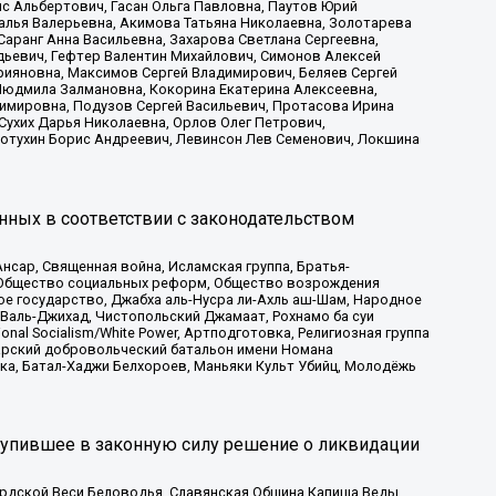
с Альбертович, Гасан Ольга Павловна, Паутов Юрий
алья Валерьевна, Акимова Татьяна Николаевна, Золотарева
аранг Анна Васильевна, Захарова Светлана Сергеевна,
дьевич, Гефтер Валентин Михайлович, Симонов Алексей
рияновна, Максимов Сергей Владимирович, Беляев Сергей
 Людмила Залмановна, Кокорина Екатерина Алексеевна,
имировна, Подузов Сергей Васильевич, Протасова Ирина
Сухих Дарья Николаевна, Орлов Олег Петрович,
отухин Борис Андреевич, Левинсон Лев Семенович, Локшина
нных в соответствии с законодательством
сар, Священная война, Исламская группа, Братья-
а, Общество социальных реформ, Общество возрождения
ое государство, Джабха аль-Нусра ли-Ахль аш-Шам, Народное
 Валь-Джихад, Чистопольский Джамаат, Рохнамо ба суи
nal Socialism/White Power, Артподготовка, Религиозная группа
атарский добровольческий батальон имени Номана
ка, Батал-Хаджи Белхороев, Маньяки Культ Убийц, Молодёжь
тупившее в законную силу решение о ликвидации
ардской Веси Беловодья, Славянская Община Капища Веды