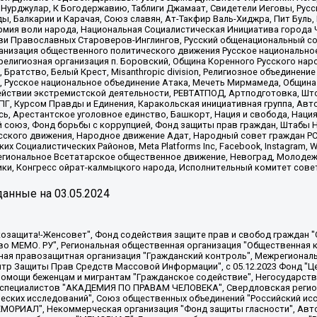
Нурджулар, К Богодержавию, Таблиги Джамаат, Свидетели Иеговы, Рус
, Балкарии и Карачая, Союз славян, Ат-Такфир Валь-Хиджра, Пит Буль,
рмия воли народа, Национальная Социалистическая Инициатива города 
ви Православных Староверов-Инглингов, Русский общенациональный сою
ганизация общественного политического движения Русское национально
елигиозная организация п. Боровский, Община Коренного Русского нар
 Братство, Белый Крест, Misanthropic division, Религиозное объединен
е, Русское национальное объединение Атака, Мечеть Мирмамеда, Община
йствии экстремистской деятельности, РЕВТАТПОД, Артподготовка, Што
, Курсом Правды и Единения, Каракольская инициативная группа, Автог
ь, Арестантское уголовное единство, Башкорт, Нация и свобода, Нация и
союз, Фонд борьбы с коррупцией, Фонд защиты прав граждан, Штабы На
сского движения, Народное движение Адат, Народный совет граждан РС
х Социалистических Районов, Meta Platforms Inc, Facebook, Instagram
Региональное Всетатарское общественное движение, Невоград, Молоде
ки, Конгресс ойрат-калмыцкого народа, Исполнительный комитет сове
анные на
03.05.2024
 "Мы против СПИДа", Камалягин Денис Николаевич, Маркелов Сергей Евгеньевич, Пономарев Лев Александрович, Савицкая Людмила Алексеевна, Автономная некоммерческая организация "Центр по работе с проблемой насилия "НАСИЛИЮ.НЕТ", Межрегиональный профессиональный союз работников здравоохранения "Альянс врачей", Юридическое лицо, зарегистрированное в Латвийской Республике, SIA "Medusa Project" (регистрационный номер 40103797863, дата регистрации 10.06.2014), Некоммерческая организация "Фонд по борьбе с коррупцией", Автономная некоммерческая организация "Институт права и публичной политики", Баданин Роман Сергеевич, Гликин Максим Александрович, Железнова Мария Михайловна, Лукьянова Юлия Сергеевна, Маетная Елизавета Витальевна, Маняхин Петр Борисович, Чуракова Ольга Владимировна, Ярош Юлия Петровна, Юридическое лицо "The Insider SIA", зарегистрированное в Риге, Латвийская Республика (дата регистрации 26.06.2015), являющееся администратором доменного имени интернет-издания "The Insider SIA", https://theins.ru, Постернак Алексей Евгеньевич, Рубин Михаил Аркадьевич, Анин Роман Александрович, Юридическое лицо Istories fonds, зарегистрированное в Латвийской Республике (регистрационный номер 50008295751, дата регистрации 24.02.2020), Великовский Дмитрий Александрович, Долинина Ирина Николаевна, Мароховская Алеся Алексеевна, Шлейнов Роман Юрьевич, Шмагун Олеся Валентиновна, Общество с ограниченной ответственностью "Альтаир 2021", Общество с ограниченной ответственностью "Вега 2021", Общество с ограниченной ответственностью "Главный редактор 2021", Общество с ограниченной ответственностью "Ромашки монолит", Важенков Артем Валерьевич, Ивановская областная общественная организация "Центр гендерных исследований", Гурман Юрий Альбертович, Медиапроект "ОВД-Инфо", Егоров Владимир Владимирович, Жилинский Владимир Александрович, Общество с ограниченной ответственностью "ЗП", Иванова София Юрьевна, Карезина Инна Павловна, Кильтау Екатерина Викторовна, Петров Алексей Викторович, Пискунов Сергей Евгеньевич, Смирнов Сергей Сергеевич, Тихонов Михаил Сергеевич, Общество с ограниченной ответственностью "ЖУРНАЛИСТ-ИНОСТРАННЫЙ АГЕНТ", Арапова Галина Юрьевна, Вольтская Татьяна Анатольевна, Американская компания "Mason G.E.S. Anonymous Foundation" (США), являющаяся владельцем интернет-издания https://mnews.world/, Компания "Stichting Bellingcat", зарегистрированная в Нидерландах (дата регистрации 11.07.2018), Захаров Андрей Вячеславович, Клепиковская Екатерина Дмитриевна, Общество с ограниченной ответственностью "МЕМО", Перл Роман Александрович, Симонов Евгений Алексеевич, Соловьева Елена Анатольевна, Сотников Даниил Владимирович, Сурначева Елизавета Дмитриевна, Автономная некоммерческая организация по защите прав человека и информированию населения "Якутия – Наше Мнение", Общество с ограниченной ответственностью "Москоу диджитал медиа", с 26.01.2023 Общество с ограниченной ответственностью "Чайка Белые сады", Ветошкина Валерия Валерьевна, Заговора Максим Александрович, Межрегиональное общественное движение "Российская ЛГБТ - сеть", Оленичев Максим Владимирович, Павлов Иван Юрьевич, Скворцова Елена Сергеевна, Общество с ограниченной ответственностью "Как бы инагент", Кочетков Игорь Викторович, Общество с ограниченной ответственностью "Честные выборы", Еланчик Олег Александрович, Общество с ограниченной ответственностью "Нобелевский призыв", Гималова Регина Эмилевна, Григорьев Андрей Валерьевич, Григорьева Алина Александровна, Ассоциация по содействию защите прав призывников, альтернативнослужащих и военнослужащих "Правозащитная группа "Гражданин.Армия.Право", Хисамова Регина Фаритовна, Автономная некоммерческая организация по реализации социально-правовых программ "Лилит"