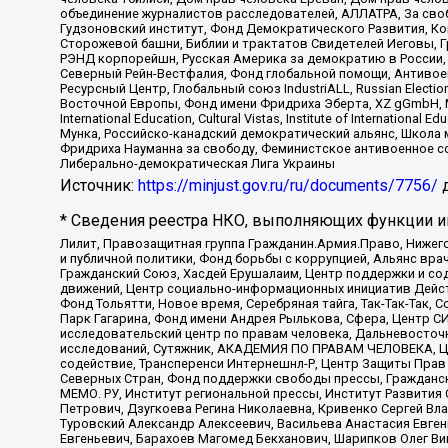
объединение журналистов расследователей, АЛЛАТРА, За своб
Гудзоновский институт, Фонд Демократического Развития, К
Сторожевой башни, Библии и трактатов Свидетелей Иеговы, Г
РЭНД корпорейшн, Русская Америка за демократию в России, 
Северный Рейн-Вестфалия, Фонд глобальной помощи, Антивоенн
Ресурсный Центр, Глобальный союз IndustriALL, Russian Electi
Восточной Европы, Фонд имени Фридриха Эберта, XZ gGmbH, М
International Education, Cultural Vistas, Institute of Intern
Мунка, Российско-канадский демократический альянс, Школа
Фридриха Науманна за свободу, Феминистское антивоенное соп
Либерально-демократическая Лига Украины
Источник:
https://minjust.gov.ru/ru/documents/7756/
д
* Сведения реестра НКО, выполняющих функции ин
Лилит, Правозащитная группа Гражданин.Армия.Право, Нижего
и публичной политики, Фонд борьбы с коррупцией, Альянс вр
Гражданский Союз, Хасдей Ерушалаим, Центр поддержки и сод
движений, Центр социально-информационных инициатив Дейс
Фонд Тольятти, Новое время, Серебряная тайга, Так-Так-Так,
Парк Гагарина, Фонд имени Андрея Рылькова, Сфера, Центр С
исследовательский центр по правам человека, Дальневосточн
исследований, Сутяжник, АКАДЕМИЯ ПО ПРАВАМ ЧЕЛОВЕКА, Це
содействие, Трансперенси Интернешнл-Р, Центр Защиты Прав
Северных Стран, Фонд поддержки свободы прессы, Гражданск
МЕМО. РУ, Институт региональной прессы, Институт Развити
Петрович, Дзугкоева Регина Николаевна, Кривенко Сергей В
Туровский Александр Алексеевич, Васильева Анастасия Евген
Евгеньевич, Барахоев Магомед Бекханович, Шарипков Олег В