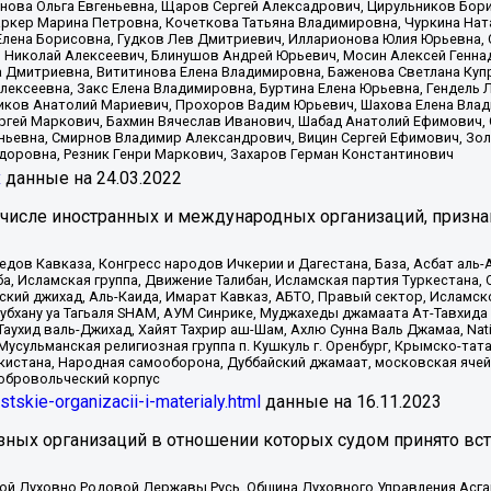
нова Ольга Евгеньевна, Щаров Сергей Алексадрович, Цирульников Бори
ркер Марина Петровна, Кочеткова Татьяна Владимировна, Чуркина Нат
Елена Борисовна, Гудков Лев Дмитриевич, Илларионова Юлия Юрьевна, С
 Николай Алексеевич, Блинушов Андрей Юрьевич, Мосин Алексей Генна
а Дмитриевна, Вититинова Елена Владимировна, Баженова Светлана Куп
Алексеевна, Закс Елена Владимировна, Буртина Елена Юрьевна, Гендель
иков Анатолий Мариевич, Прохоров Вадим Юрьевич, Шахова Елена Влад
ргей Маркович, Бахмин Вячеслав Иванович, Шабад Анатолий Ефимович, 
ьевна, Смирнов Владимир Александрович, Вицин Сергей Ефимович, Зол
доровна, Резник Генри Маркович, Захаров Герман Константинович
x
данные на
24.03.2022
 числе иностранных и международных организаций, призна
в Кавказа, Конгресс народов Ичкерии и Дагестана, База, Асбат аль-Ан
ба, Исламская группа, Движение Талибан, Исламская партия Туркестан
ский джихад, Аль-Каида, Имарат Кавказ, АБТО, Правый сектор, Исламск
Субхану уа Тагьаля SHAM, АУМ Синрике, Муджахеды джамаата Ат-Тавхида
ухид валь-Джихад, Хайят Тахрир аш-Шам, Ахлю Сунна Валь Джамаа, Natio
Мусульманская религиозная группа п. Кушкуль г. Оренбург, Крымско-т
кистана, Народная самооборона, Дуббайский джамаат, московская ячей
добровольческий корпус
istskie-organizacii-i-materialy.html
данные на
16.11.2023
зных организаций в отношении которых судом принято вс
ской Духовно Родовой Державы Русь, Община Духовного Управления Асг