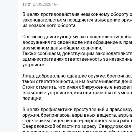
13:21
27.05.2026 16+
В целях противодействия незаконному обороту
законодательством поощряется выведение оруж
из незаконного оборота.
Согласно действующему законодательству добр
вооружения по своей воле или обращение в пр
возможном дальнейшем хранении.
Также сообщаем, действующим законодательств
административная ответственность за незаконн
устройств.
Лица, добровольно сдавшие оружие, боеприпас
такой ответственности, и им выплачивается де
Стоит отметить, что имея обнаруженные незаре
взрывные устройства, или они хранятся от уме
полиции.
В целях профилактики преступлений и правонар
оружия, боеприпасов, взрывных веществ, взрыв
Отделением лицензионно-разрешительной работ
Свердловской области по адресу: Свердловская об
дополнительную информацию можно обратившись 