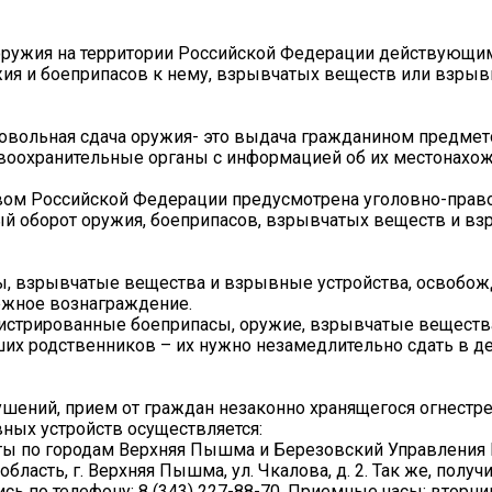
 оружия на территории Российской Федерации действующи
ия и боеприпасов к нему, взрывчатых веществ или взрыв
овольная сдача оружия- это выдача гражданином предмет
авоохранительные органы с информацией об их местонахо
ом Российской Федерации предусмотрена уголовно-право
ый оборот оружия, боеприпасов, взрывчатых веществ и в
ы, взрывчатые вещества и взрывные устройства, освобож
нежное вознаграждение.
гистрированные боеприпасы, оружие, взрывчатые вещества
рших родственников – их нужно незамедлительно сдать в д
ушений, прием от граждан незаконно хранящегося огнестр
ных устройств осуществляется:
ы по городам Верхняя Пышма и Березовский Управления 
ласть, г. Верхняя Пышма, ул. Чкалова, д. 2. Так же, получ
по телефону: 8 (343) 227-88-70. Приемные часы: вторник