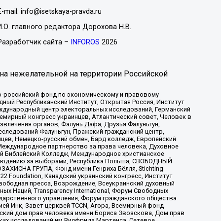
E-mail: info@isetskaya-pravda.ru
И.О. главного редактора Дорохова Н.В.
Разработчик сайта –
INFOROS
2026
на нежелательной на территории Российской
-российский фонд по экономическому и правовому
ый Республиканский Институт, Открытая Россия, Институт
ждународный центр электоральных исследований, Германский
мирный конгресс украинцев, Атлантический совет, Человек в
звлечения органов, Фалунь Дафа, Друзья Фалуньгун,
еследований Фалуньгун, Пражский гражданский центр,
цев, Немецко-русский обмен, Бард колледж, Европейский
Международное партнерство за права человека, Духовное
ый Библейский Колледж, Международное христианское
аблюдению за выборами, Республика Польша, СВОБОДНЫЙ
АХИСНА ГРУПА, Фонд имени Генриха Бёлля, Stichting
t 22 Foundation, Канадский украинский конгресс, Институт
вободная пресса, Возрождение, Всеукраинский духовный
х Наций, Transparеncy International, Форум Свободных
ударственного управления, Форум гражданского общества
ией Инк, Завет церквей TCCN, Агора, Всемирный фонд
сский дом прав человека имени Бориса Звозскова, Дом прав
ских исследований им Вилфрида Мартенса, Сетевое