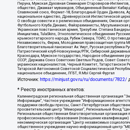
Перуна, Мужская Духовная Семинария Староверов-Инглингов, 
общество, Джамаат мувахидов, Объединенный Вилайат Кабарды
Славянский союз, Формат-18, Благородный Орден Дьявола, А
национальное единство, Древнерусской Инглистической церк
О свободе совести и о религиозных объединениях, Омская ор
Футбольного Клуба Динамо, Файзрахманисты, Мусульманская р
Украинская повстанческая армия, Тризуб им. Степана Бандеры,
Инициатива, TulaSkins, Этнополитическое объединение Русски
крымскотатарского народа, Рубеж Севера, ТОЙС, О противоде
Независимость, Фирма, Молодежная правозащитная группа МПГ
Благотворительный пансионат Ак Умут, Русская республика Рус
Патриотический клуб-Новокузнецк/РПК, Сибирский державный 
Краснодара, Мужское государство, Народное объединение ру
СССР, Держава Союз Советских Светлых Родов, Совет Советски
украинских националистов, Черный Комитет, Татарстанское 
Татарской Автономной Советской Социалистической Республи
национальное объединение, ЛГБТ, Я.МЫ Сергей Фургал
Источник:
https://minjust.gov.ru/ru/documents/7822/
д
* Реестр иностранных агентов:
Калининградская региональная общественная организация "Экозащита!-Женсовет", Фонд содействия защите прав и свобод граждан "Общественный вердикт", Фонд "Институт Развития Свободы Информации", Частное учреждение "Информационное агентство МЕМО. РУ", Региональная общественная организация "Общественная комиссия по сохранению наследия академика Сахарова", Фонд поддержки свободы прессы, Санкт-Петербургская общественная правозащитная организация "Гражданский контроль", Межрегиональная общественная организация "Информационно-просветительский центр "Мемориал", Региональный Фонд "Центр Защиты Прав Средств Массовой Информации", с 05.12.2023 Фонд "Центр Защиты Прав Средств массовой информации", Региональная общественная благотворительная организация помощи беженцам и мигрантам "Гражданское содействие", Негосударственное образовательное учреждение дополнительного профессионального образования (повышение квалификации) специалистов "АКАДЕМИЯ ПО ПРАВАМ ЧЕЛОВЕКА", Свердловская региональная общественная организация "Сутяжник", Автономная некоммерческая организация "Центр независимых социологических исследований", Союз общественных объединений "Российский исследовательский центр по правам человека", Региональное общественное учреждение научно-информационный центр "МЕМОРИАЛ", Некоммерческая организация "Фонд защиты гласности", Автономная некоммерческая организация "Институт прав человека", Городская общественная организация "Екатеринбургское общество "МЕМОРИАЛ", Городская общественная организация "Рязанское историко-просветительское и правозащитное общество "Мемориал" (Рязанский Мемориал), Челябинский региональный орган общественной самодеятельности – женское общественное объединение "Женщины Евразии", Челябинский региональный орган общественной самодеятельности "Уральская правозащитная группа", Фонд содействия защите здоровья и социальной справедливости имени Андрея Рылькова, Автономная Некоммерческая Организация "Аналитический Центр Юрия Левады", Автономная некоммерческая организация социальной поддержки населения "Проект Апрель", Региональная общественная организация помощи женщинам и детям, находящимся в кризисной ситуации "Информационно-методический центр "Анна", Фонд содействия развитию массовых коммуникаций и правовому просвещению "Так-так-Так", Фонд содействия устойчивому развитию "Серебряная тайга", Свердловский региональный общественный фонд социальных проектов "Новое время", "Idel.Реалии", Кавказ.Реалии, Крым.Реалии, Телеканал Настоящее Время, Татаро-башкирская служба Радио Свобода (Azatliq Radiosi), Радио Свободная Европа/Радио Свобода (PCE/PC), "Сибирь.Реалии", "Фактограф", Благотворительный фонд помощи осужденным и их семьям, Автономная некоммерческая организация "Институт глобализации и социальных движений", Фонд "В защиту прав заключенных", Частное учреждение "Центр поддержки и содействия развитию средств массовой информации", Пензенский региональный общественный благотворительный фонд "Гражданский союз", "Север.Реалии", Некоммерческая организация Фонд "Правовая инициатива", Общество с ограниченной ответственностью "Радио Свободная Европа/Радио Свобода", Чешское информационное агентство "MEDIUM-ORIENT", Красноярская региональная общественная организация