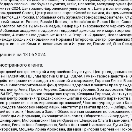
одную Россию, Свободная Бурятия, Uralic, UnKremlin, Международная ф
омитет-2024, Центрально-Европейский университет, Центр восточноев
ражданский Совет, Центр анализа европейской политики, Академическа
Настоящая Россия, Глобальная сеть журналистов-расследователей, Слу
ый комитет России, Russie-Libertes, La Asocicion de Rusos Libres, С
on Monitor, Article 19, Мнение медиа, Федерация анархического черного
обильная академия поддержки гендерной демократии и миротворчества,
ational Education, Антивоенное движение Антальи, Открытый диалог, Школа 
 международных отношений им Нормана Патерсона, Центр Гражданских 
ротивление, Комитет независимости Ингушетии, Прометей, Stop Occupat
анные на
13.05.2024
остранного агента:
родский центр немецкой и европейской культуры, Центр гендерных исс
ачей, НАСИЛИЮ.НЕТ, Мы против СПИДа, СВЕЧА, Гуманитарное действие, 
ействия развитию средств массовой информации, Горячая Линия, В защ
твие, Благотворительный фонд охраны здоровья и защиты прав гражда
 Сова, центр Анна, Проект Апрель, Самарская губерния, Эра здоровья, 
ИБАЛЬТ, Уральская правозащитная группа, Женщины Евразии, Институт п
ый центр развития гражданских инициатив и социального партнерства,
нтр развития некоммерческих организаций, Частное учреждение в Кал
 Средств Массовой Информации, Институт развития прессы - Сибирь, Ч
ий контроль, Человек и Закон, Общественная комиссия по сохранению
я Свободы Информации, Экозащита!-Женсовет, Общественный вердикт, 
ладимирович, Милославский Павел Юрьевич, Шнырова Ольга Вадимовна,
ьевна, Ривина Анна Валерьевна, Бойко Анатолий Николаевич, Дугин Сер
икторович, Мошель Ирина Ароновна, Шведов Григорий Сергеевич, Поно