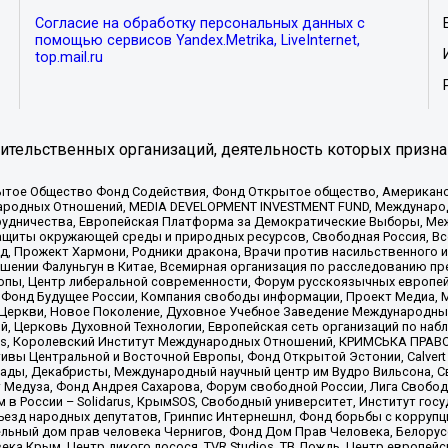
Согласие на обработку персональных данных с
помощью сервисов Yandex.Metrika, LiveInternet,
top.mail.ru
тельственных организаций, деятельность которых призна
ытое Общество Фонд Содействия, Фонд Открытое общество, Американо
родных Отношений, MEDIA DEVELOPMENT INVESTMENT FUND, Международн
рудничества, Европейская Платформа за Демократические Выборы, Ме
щиты окружающей среды и природных ресурсов, Свободная Россия, Все
, Прожект Хармони, Родники дракона, Врачи против насильственного и
шении Фалуньгун в Китае, Всемирная организация по расследованию пр
опы, Центр либеральной современности, Форум русскоязычных европей
Фонд Будущее России, Компания свободы информации, Проект Медиа, 
 Церкви, Новое Поколение, Духовное Учебное Заведение Международн
й, Церковь Духовной Технологии, Европейская сеть организаций по н
nds, Королевский Институт Международных Отношений, КРИМСЬКА ПРАВОЗ
ициативы Центральной и Восточной Европы, Фонд Открытой Эстонии, Calver
ады, Декабристы, Международный научный центр им Вудро Вильсона, С
 Медуза, Фонд Андрея Сахарова, Форум свободной России, Лига Свободны
в России – Solidarus, КрымSOS, Свободный университет, Институт гос
Съезд народных депутатов, Гринпис Интернешнл, Фонд борьбы с коррупц
тельный дом прав человека Чернигов, Фонд Дом Прав Человека, Белору
ека Крым, Центр дикого лосося, TVR Studios, ТВ Дождь, Центр европей