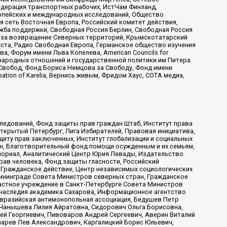
едерация транспортных рабочих, ИстЧам Финланд,
ропейских и международных исследований, Общество
я сеть Восточная Европа, Российский комитет действия,
жба поддержки, Свободная Россия Берлин, Свободная Россия
оюз за возвращение Северных территорий, Крымскотатарский
 креста, Радио Свободная Европа, Германское общество изучения
 Форум имени Льва Копелева, American Councils for
международных отношений и государственной политики им Питера
Свобод, Фонд Бориса Немцова за Свободу, Фонд имени
ion of Karelia, Вернись живым, Фридом Хаус, СОТА медиа,
ледований, Фонд защиты прав граждан Штаб, Институт права
Открытый Петербург, Лига Избирателей, Правовая инициатива,
иту прав заключенных, Институт глобализации и социальных
н, Благотворительный фонд помощи осужденным и их семьям,
Мемориал, Аналитический Центр Юрия Левады, Издательство
рав человека, Фонд защиты гласности, Российский
 Гражданское действие, Центр независимых социологических
ининграде Совета Министров северных стран, Гражданское
астное учреждение в Санкт-Петербурге Совета Министров
 наследия академика Сахарова, Информационное агентство
Евразийская антимонопольная ассоциация, Бедушев Петр
 Чанышева Лилия Айратовна, Сидорович Ольга Борисовна,
гей Георгиевич, Пивоваров Андрей Сергеевич, Аверин Виталий
марев Лев Александрович, Каргалицкий Борис Юльевич,