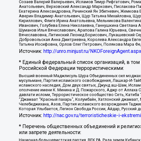
Созаев Валерий Валерьевич, Исламов Тимур Рифгатович, Рома
Анатольевич, Верховский Александр Маркович, Пислакова-Па
Екатерина Александровна, Рачинский Ян Збигневич, Жемкова 
Аверин Владимир Анатольевич, Щур Татьяна Михайловна, Щур
Кириллович, Флиге Ирина Анатольевна, Мельникова Валентин
Иванович, Голубева Елена Николаевна, Ганнушкина Светлана 
Шуманов Илья Вячеславович, Арапова Галина Юрьевна, Свечн
Вячеславовна, Литинский Леонид Борисович, Лукашевский Се
Добровольская Анна Дмитриевна, Королева Александра Евген
Татьяна Иосифовна, Орлов Олег Петрович, Полякова Мара Фе
Источник:
http://unro.minjust.ru/NKOForeignAgent.asp
* Единый федеральный список организаций, в том
Российской Федерации террористическими:
Высший военный Маджлисуль Шура Объединенных сил моджахедо
мусульмане, Партия исламского освобождения, Лашкар-И-Тай
исламского наследия, Дом двух святых, Джунд аш-Шам, Ислам
ополчение имени К. Минина и Д. Пожарского, Аджр от Аллаха 
давлати исломи, Террористическое сообщество Сеть, Катиба Та
“Джамаат “Красный пахарь”, Колумбайн, Хатлонский джамаат, 
Челебиджихана, Азов, Партия исламского возрождения Таджи
Которая Улыбается, Легион Свобода России, Айдар, Русский 
Источник:
http://nac.gov.ru/terroristicheskie-i-ekstrem
* Перечень общественных объединений и религио
или запрете деятельности:
Национал-большевистская партия, ВЕК РА, Рада земли Кубан