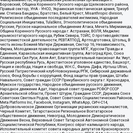
Боровский, Община Коренного Русского народа Щелковского района,
Правый сектор, УНА - УНСО, Украинская повстанческая армия, Тризуб
им. Степана Бандеры, Братство, Белый Крест, Misanthropic division,
Религиозное объединение последователей инглиизма, Народная
Социальная Инициатива, TulaSkins, Этнополитическое объединение
Русские, Русское национальное объединение Атака, Мечеть Мирмамеда,
Община Коренного Русского народа г. Астрахани, ВОЛЯ, Меджлис
крымскотатарского народа, Рубеж Севера, ТОЙС, О противодействии
экстремистской деятельности, РЕВТАТПОД, Артподготовка, Штольц, В
честь иконы Божией Матери Державная, Сектор 16, Независимость,
Фирма, Молодежная правозащитная группа МПГ, Курсом Правды и
Единения, Каракольская инициативная группа, Автоград Крю, Союз
Славянских Сил Руси, Алля-Аят, Благотворительный пансионат Ак Умут,
Русская республика Русь, Арестантское уголовное единство, Башкорт,
Нация и свобода, Нация и свобода, W.H.С., Фалунь Дафа, Иртыш Ultras,
Русский Патриотический клуб-Новокузнецк/РПК, Сибирский державный
союз, Фонд борьбы с коррупцией, Фонд защиты прав граждан, Штабы
Навального, Совет граждан СССР Прикубанского округа г. Краснодара,
Мужское государство, Народное объединение русского движения,
Народное движение Адат, Народный совет граждан РСФСР СССР
Архангельской области, Проект Штурм, Граждане СССР, Держава Союз
Советских Светлых Родов, Совет Советских Социалистических Районов,
Meta Platforms Inc, Facebook, Instagram, WhatsApp, СИЧ-С14,
Добровольческое Движение Организации украинских националистов,
Черный Комитет, Татарстанское Региональное Всетатарское
общественное движение, Невоград, Молодежное Демократическое
Движение Весна, Верховный Совет Татарской Автономной Советской
Социалистической Республики, Конгресс ойрат-калмыцкого народа,
Исполнительный комитет совета народных депутатов Красноярского