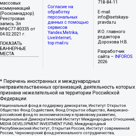
718-84-11
массовых
Согласие на
коммуникаций
обработку
E-mail:
(Роскомнадзор).
персональных
info@isetskaya-
Реестровая
данных с помощью
pravda.ru
запись Эл
сервисов
№ФС77-80335 от
И.О. главного
Yandex.Metrika,
04.02.2021 г.
редактора
LiveInternet,
Дорохова Н.В.
top.mail.ru
ПОКАЗАТЬ
БАННЕРНЫЕ
Разработчик
МЕСТА
сайта –
INFOROS
2026
* Перечень иностранных и международных
неправительственных организаций, деятельность которых
признана нежелательной на территории Российской
Федерации:
Национальный фонд в поддержку демократии, Институт Открытое
Общество Фонд Содействия, Фонд Открытое общество, Американо-
российский фонд по экономическому и правовому развитию,
Национальный Демократический Институт Международных Отношений,
MEDIA DEVELOPMENT INVESTMENT FUND, Международный
Республиканский Институт, Открытая Россия, Институт современной
России, Черноморский фонд регионального сотрудничества,