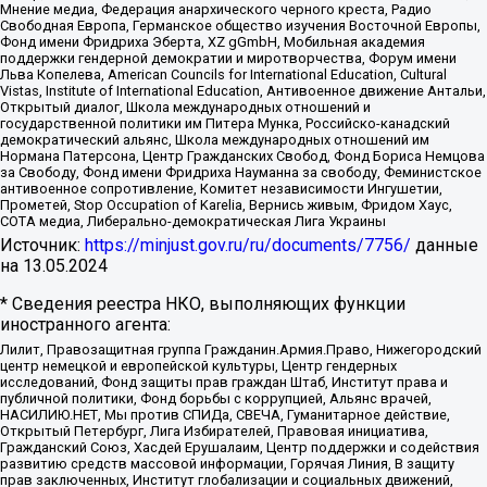
Мнение медиа, Федерация анархического черного креста, Радио
Свободная Европа, Германское общество изучения Восточной Европы,
Фонд имени Фридриха Эберта, XZ gGmbH, Мобильная академия
поддержки гендерной демократии и миротворчества, Форум имени
Льва Копелева, American Councils for International Education, Cultural
Vistas, Institute of International Education, Антивоенное движение Антальи,
Открытый диалог, Школа международных отношений и
государственной политики им Питера Мунка, Российско-канадский
демократический альянс, Школа международных отношений им
Нормана Патерсона, Центр Гражданских Свобод, Фонд Бориса Немцова
за Свободу, Фонд имени Фридриха Науманна за свободу, Феминистское
антивоенное сопротивление, Комитет независимости Ингушетии,
Прометей, Stop Occupation of Karelia, Вернись живым, Фридом Хаус,
СОТА медиа, Либерально-демократическая Лига Украины
Источник:
https://minjust.gov.ru/ru/documents/7756/
данные
на
13.05.2024
* Сведения реестра НКО, выполняющих функции
иностранного агента:
Лилит, Правозащитная группа Гражданин.Армия.Право, Нижегородский
центр немецкой и европейской культуры, Центр гендерных
исследований, Фонд защиты прав граждан Штаб, Институт права и
публичной политики, Фонд борьбы с коррупцией, Альянс врачей,
НАСИЛИЮ.НЕТ, Мы против СПИДа, СВЕЧА, Гуманитарное действие,
Открытый Петербург, Лига Избирателей, Правовая инициатива,
Гражданский Союз, Хасдей Ерушалаим, Центр поддержки и содействия
развитию средств массовой информации, Горячая Линия, В защиту
прав заключенных, Институт глобализации и социальных движений,