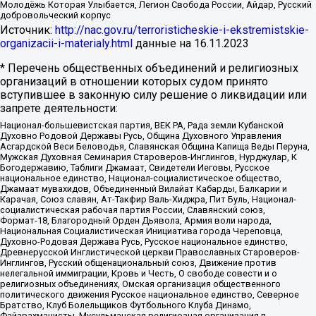
Молодёжь Которая Улыбается, Легион Свобода России, Айдар, Русский
добровольческий корпус
Источник:
http://nac.gov.ru/terroristicheskie-i-ekstremistskie-
organizacii-i-materialy.html
данные на
16.11.2023
* Перечень общественных объединений и религиозных
организаций в отношении которых судом принято
вступившее в законную силу решение о ликвидации или
запрете деятельности:
Национал-большевистская партия, ВЕК РА, Рада земли Кубанской
Духовно Родовой Державы Русь, Община Духовного Управления
Асгардской Веси Беловодья, Славянская Община Капища Веды Перуна,
Мужская Духовная Семинария Староверов-Инглингов, Нурджулар, К
Богодержавию, Таблиги Джамаат, Свидетели Иеговы, Русское
национальное единство, Национал-социалистическое общество,
Джамаат мувахидов, Объединенный Вилайат Кабарды, Балкарии и
Карачая, Союз славян, Ат-Такфир Валь-Хиджра, Пит Буль, Национал-
социалистическая рабочая партия России, Славянский союз,
Формат-18, Благородный Орден Дьявола, Армия воли народа,
Национальная Социалистическая Инициатива города Череповца,
Духовно-Родовая Держава Русь, Русское национальное единство,
Древнерусской Инглистической церкви Православных Староверов-
Инглингов, Русский общенациональный союз, Движение против
нелегальной иммиграции, Кровь и Честь, О свободе совести и о
религиозных объединениях, Омская организация общественного
политического движения Русское национальное единство, Северное
Братство, Клуб Болельщиков Футбольного Клуба Динамо,
Файзрахманисты, Мусульманская религиозная организация п.