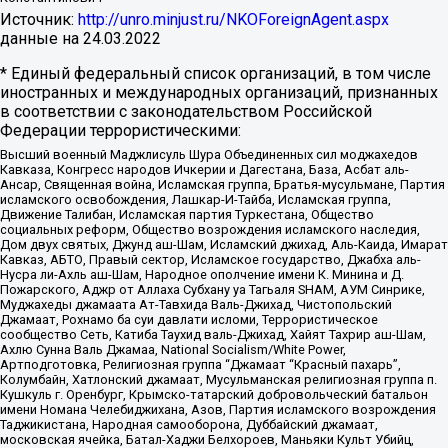
Источник:
http://unro.minjust.ru/NKOForeignAgent.aspx
данные на
24.03.2022
* Единый федеральный список организаций, в том числе
иностранных и международных организаций, признанных
в соответствии с законодательством Российской
Федерации террористическими:
Высший военный Маджлисуль Шура Объединенных сил моджахедов
Кавказа, Конгресс народов Ичкерии и Дагестана, База, Асбат аль-
Ансар, Священная война, Исламская группа, Братья-мусульмане, Партия
исламского освобождения, Лашкар-И-Тайба, Исламская группа,
Движение Талибан, Исламская партия Туркестана, Общество
социальных реформ, Общество возрождения исламского наследия,
Дом двух святых, Джунд аш-Шам, Исламский джихад, Аль-Каида, Имарат
Кавказ, АБТО, Правый сектор, Исламское государство, Джабха аль-
Нусра ли-Ахль аш-Шам, Народное ополчение имени К. Минина и Д.
Пожарского, Аджр от Аллаха Субхану уа Тагьаля SHAM, АУМ Синрике,
Муджахеды джамаата Ат-Тавхида Валь-Джихад, Чистопольский
Джамаат, Рохнамо ба суи давлати исломи, Террористическое
сообщество Сеть, Катиба Таухид валь-Джихад, Хайят Тахрир аш-Шам,
Ахлю Сунна Валь Джамаа, National Socialism/White Power,
Артподготовка, Религиозная группа “Джамаат “Красный пахарь”,
Колумбайн, Хатлонский джамаат, Мусульманская религиозная группа п.
Кушкуль г. Оренбург, Крымско-татарский добровольческий батальон
имени Номана Челебиджихана, Азов, Партия исламского возрождения
Таджикистана, Народная самооборона, Дуббайский джамаат,
московская ячейка, Батал-Хаджи Белхороев, Маньяки Культ Убийц,