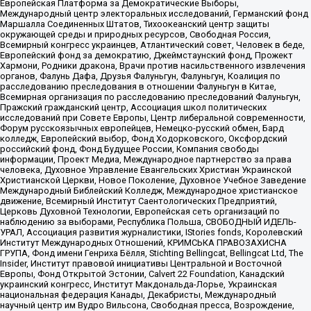
Европейская Платформа за Демократические Выборы,
Международный центр электоральных исследований, Германский фонд
Маршалла Соединенных Штатов, Тихоокеанский центр защиты
окружающей среды и природных ресурсов, Свободная Россия,
Всемирный конгресс украинцев, Атлантический совет, Человек в беде,
Европейский фонд за демократию, Джеймстаунский фонд, Прожект
Хармони, Родники дракона, Врачи против насильственного извлечения
органов, Фалунь Дафа, Друзья Фалуньгун, Фалуньгун, Коалиция по
расследованию преследования в отношении Фалуньгун в Китае,
Всемирная организация по расследованию преследований Фалуньгун,
Пражский гражданский центр, Ассоциация школ политических
исследований при Совете Европы, Центр либеральной современности,
Форум русскоязычных европейцев, Немецко-русский обмен, Бард
колледж, Европейский выбор, Фонд Ходорковского, Оксфордский
российский фонд, Фонд Будущее России, Компания свободы
информации, Проект Медиа, Международное партнерство за права
человека, Духовное Управление Евангельских Христиан Украинской
Христианской Церкви, Новое Поколение, Духовное Учебное Заведение
Международный Библейский Колледж, Международное христианское
движение, Всемирный Институт Саентологических Предприятий,
Церковь Духовной Технологии, Европейская сеть организаций по
наблюдению за выборами, Республика Польша, СВОБОДНЫЙ ИДЕЛЬ-
УРАЛ, Ассоциация развития журналистики, IStories fonds, Королевский
Институт Международных Отношений, КРИМСЬКА ПРАВОЗАХИСНА
ГРУПА, Фонд имени Генриха Бёлля, Stichting Bellingcat, Bellingcat Ltd, The
Insider, Институт правовой инициативы Центральной и Восточной
Европы, Фонд Открытой Эстонии, Calvert 22 Foundation, Канадский
украинский конгресс, Институт Макдональда-Лорье, Украинская
национальная федерация Канады, Декабристы, Международный
научный центр им Вудро Вильсона, Свободная пресса, Возрождение,