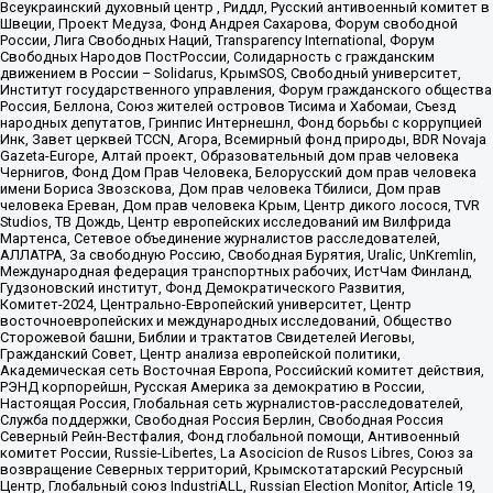
Всеукраинский духовный центр , Риддл, Русский антивоенный комитет в
Швеции, Проект Медуза, Фонд Андрея Сахарова, Форум свободной
России, Лига Свободных Наций, Transparеncy International, Форум
Свободных Народов ПостРоссии, Солидарность с гражданским
движением в России – Solidarus, КрымSOS, Свободный университет,
Институт государственного управления, Форум гражданского общества
Россия, Беллона, Союз жителей островов Тисима и Хабомаи, Съезд
народных депутатов, Гринпис Интернешнл, Фонд борьбы с коррупцией
Инк, Завет церквей TCCN, Агора, Всемирный фонд природы, BDR Novaja
Gazeta-Europe, Алтай проект, Образовательный дом прав человека
Чернигов, Фонд Дом Прав Человека, Белорусский дом прав человека
имени Бориса Звозскова, Дом прав человека Тбилиси, Дом прав
человека Ереван, Дом прав человека Крым, Центр дикого лосося, TVR
Studios, ТВ Дождь, Центр европейских исследований им Вилфрида
Мартенса, Сетевое объединение журналистов расследователей,
АЛЛАТРА, За свободную Россию, Свободная Бурятия, Uralic, UnKremlin,
Международная федерация транспортных рабочих, ИстЧам Финланд,
Гудзоновский институт, Фонд Демократического Развития,
Комитет-2024, Центрально-Европейский университет, Центр
восточноевропейских и международных исследований, Общество
Сторожевой башни, Библии и трактатов Свидетелей Иеговы,
Гражданский Совет, Центр анализа европейской политики,
Академическая сеть Восточная Европа, Российский комитет действия,
РЭНД корпорейшн, Русская Америка за демократию в России,
Настоящая Россия, Глобальная сеть журналистов-расследователей,
Служба поддержки, Свободная Россия Берлин, Свободная Россия
Северный Рейн-Вестфалия, Фонд глобальной помощи, Антивоенный
комитет России, Russie-Libertes, La Asocicion de Rusos Libres, Союз за
возвращение Северных территорий, Крымскотатарский Ресурсный
Центр, Глобальный союз IndustriALL, Russian Election Monitor, Article 19,