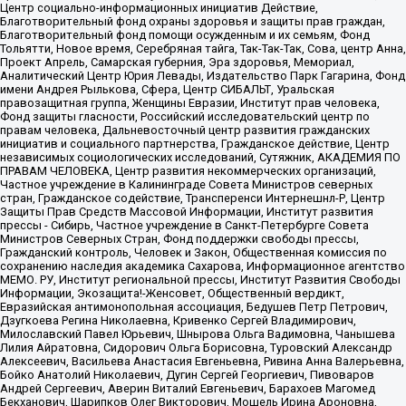
Центр социально-информационных инициатив Действие,
Благотворительный фонд охраны здоровья и защиты прав граждан,
Благотворительный фонд помощи осужденным и их семьям, Фонд
Тольятти, Новое время, Серебряная тайга, Так-Так-Так, Сова, центр Анна,
Проект Апрель, Самарская губерния, Эра здоровья, Мемориал,
Аналитический Центр Юрия Левады, Издательство Парк Гагарина, Фонд
имени Андрея Рылькова, Сфера, Центр СИБАЛЬТ, Уральская
правозащитная группа, Женщины Евразии, Институт прав человека,
Фонд защиты гласности, Российский исследовательский центр по
правам человека, Дальневосточный центр развития гражданских
инициатив и социального партнерства, Гражданское действие, Центр
независимых социологических исследований, Сутяжник, АКАДЕМИЯ ПО
ПРАВАМ ЧЕЛОВЕКА, Центр развития некоммерческих организаций,
Частное учреждение в Калининграде Совета Министров северных
стран, Гражданское содействие, Трансперенси Интернешнл-Р, Центр
Защиты Прав Средств Массовой Информации, Институт развития
прессы - Сибирь, Частное учреждение в Санкт-Петербурге Совета
Министров Северных Стран, Фонд поддержки свободы прессы,
Гражданский контроль, Человек и Закон, Общественная комиссия по
сохранению наследия академика Сахарова, Информационное агентство
МЕМО. РУ, Институт региональной прессы, Институт Развития Свободы
Информации, Экозащита!-Женсовет, Общественный вердикт,
Евразийская антимонопольная ассоциация, Бедушев Петр Петрович,
Дзугкоева Регина Николаевна, Кривенко Сергей Владимирович,
Милославский Павел Юрьевич, Шнырова Ольга Вадимовна, Чанышева
Лилия Айратовна, Сидорович Ольга Борисовна, Туровский Александр
Алексеевич, Васильева Анастасия Евгеньевна, Ривина Анна Валерьевна,
Бойко Анатолий Николаевич, Дугин Сергей Георгиевич, Пивоваров
Андрей Сергеевич, Аверин Виталий Евгеньевич, Барахоев Магомед
Бекханович, Шарипков Олег Викторович, Мошель Ирина Ароновна,