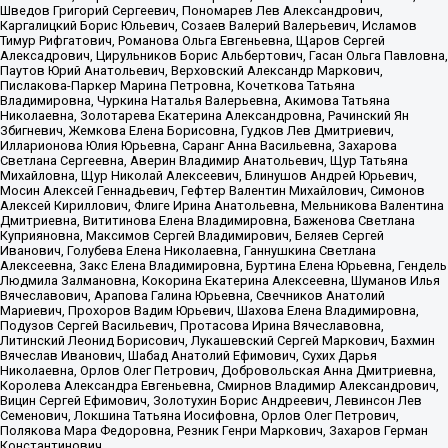
Шведов Григорий Сергеевич, Пономарев Лев Александрович,
Каргалицкий Борис Юльевич, Созаев Валерий Валерьевич, Исламов
Тимур Рифгатович, Романова Ольга Евгеньевна, Щаров Сергей
Алексадрович, Цирульников Борис Альбертович, Гасан Ольга Павловна,
Паутов Юрий Анатольевич, Верховский Александр Маркович,
Пислакова-Паркер Марина Петровна, Кочеткова Татьяна
Владимировна, Чуркина Наталья Валерьевна, Акимова Татьяна
Николаевна, Золотарева Екатерина Александровна, Рачинский Ян
Збигневич, Жемкова Елена Борисовна, Гудков Лев Дмитриевич,
Илларионова Юлия Юрьевна, Саранг Анна Васильевна, Захарова
Светлана Сергеевна, Аверин Владимир Анатольевич, Щур Татьяна
Михайловна, Щур Николай Алексеевич, Блинушов Андрей Юрьевич,
Мосин Алексей Геннадьевич, Гефтер Валентин Михайлович, Симонов
Алексей Кириллович, Флиге Ирина Анатольевна, Мельникова Валентина
Дмитриевна, Вититинова Елена Владимировна, Баженова Светлана
Куприяновна, Максимов Сергей Владимирович, Беляев Сергей
Иванович, Голубева Елена Николаевна, Ганнушкина Светлана
Алексеевна, Закс Елена Владимировна, Буртина Елена Юрьевна, Гендель
Людмила Залмановна, Кокорина Екатерина Алексеевна, Шуманов Илья
Вячеславович, Арапова Галина Юрьевна, Свечников Анатолий
Мариевич, Прохоров Вадим Юрьевич, Шахова Елена Владимировна,
Подузов Сергей Васильевич, Протасова Ирина Вячеславовна,
Литинский Леонид Борисович, Лукашевский Сергей Маркович, Бахмин
Вячеслав Иванович, Шабад Анатолий Ефимович, Сухих Дарья
Николаевна, Орлов Олег Петрович, Добровольская Анна Дмитриевна,
Королева Александра Евгеньевна, Смирнов Владимир Александрович,
Вицин Сергей Ефимович, Золотухин Борис Андреевич, Левинсон Лев
Семенович, Локшина Татьяна Иосифовна, Орлов Олег Петрович,
Полякова Мара Федоровна, Резник Генри Маркович, Захаров Герман
Константинович