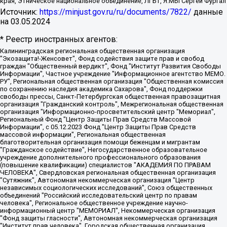
края, Этническое национальное объединение, ЛГБТ, Я.МЫ Сергей Фургал
Источник:
https://minjust.gov.ru/ru/documents/7822/
данные
на
03.05.2024
* Реестр иностранных агентов:
Калининградская региональная общественная организация "Экозащита!-Женсовет", Фонд содействия защите прав и свобод граждан "Общественный вердикт", Фонд "Институт Развития Свободы Информации", Частное учреждение "Информационное агентство МЕМО. РУ", Региональная общественная организация "Общественная комиссия по сохранению наследия академика Сахарова", Фонд поддержки свободы прессы, Санкт-Петербургская общественная правозащитная организация "Гражданский контроль", Межрегиональная общественная организация "Информационно-просветительский центр "Мемориал", Региональный Фонд "Центр Защиты Прав Средств Массовой Информации", с 05.12.2023 Фонд "Центр Защиты Прав Средств массовой информации", Региональная общественная благотворительная организация помощи беженцам и мигрантам "Гражданское содействие", Негосударственное образовательное учреждение дополнительного профессионального образования (повышение квалификации) специалистов "АКАДЕМИЯ ПО ПРАВАМ ЧЕЛОВЕКА", Свердловская региональная общественная организация "Сутяжник", Автономная некоммерческая организация "Центр независимых социологических исследований", Союз общественных объединений "Российский исследовательский центр по правам человека", Региональное общественное учреждение научно-информационный центр "МЕМОРИАЛ", Некоммерческая организация "Фонд защиты гласности", Автономная некоммерческая организация "Институт прав человека", Городская общественная организация "Екатеринбургское общество "МЕМОРИАЛ", Городская общественная организация "Рязанское историко-просветительское и правозащитное общество "Мемориал" (Рязанский Мемориал), Челябинский региональный орган общественной самодеятельности – женское общественное объединение "Женщины Евразии", Челябинский региональный орган общественной самодеятельности "Уральская правозащитная группа", Фонд содействия защите здоровья и социальной справедливости имени Андрея Рылькова, Автономная Некоммерческая Организация "Аналитический Центр Юрия Левады", Автономная некоммерческая организация социальной поддержки населения "Проект Апрель", Региональная общественная организация помощи женщинам и детям, находящимся в кризисной ситуации "Информационно-методический центр "Анна", Фонд содействия развитию массовых коммуникаций и правовому просвещению "Так-так-Так", Фонд содействия устойчивому развитию "Серебряная тайга", Свердловский региональный общественный фонд социальных проектов "Новое время", "Idel.Реалии", Кавказ.Реалии, Крым.Реалии, Телеканал Настоящее Время, Татаро-башкирская служба Радио Свобода (Azatliq Radiosi), Радио Свободная Европа/Радио Свобода (PCE/PC), "Сибирь.Реалии", "Фактограф", Благотворительный фонд помощи осужденным и их семьям, Автономная некоммерческая организация "Институт глобализации и социальных движений", Фонд "В защиту прав заключенных", Частное учреждение "Центр поддержки и содействия развитию средств массовой информации", Пензенский региональный общественный благотворительный фонд "Гражданский союз", "Север.Реалии", Некоммерческая организация Фонд "Правовая инициатива", Общество с ограниченной ответственностью "Радио Свободная Европа/Радио Свобода", Чешское информационное агентство "MEDIUM-ORIENT", Красноярская региональная общественная организация "Мы против СПИДа", Камалягин Денис Николаевич, Маркелов Сергей Евгеньевич, Пономарев Лев Александрович, Савицкая Людмила Алексеевна, Автономная некоммерческая организация "Центр по работе с проблемой насилия "НАСИЛИЮ.НЕТ", Межрегиональный профессиональный союз работников здравоохранения "Альянс врачей", Юридическое лицо, зарегистрированное в Латвийской Республике, SIA "Medusa Project" (регистрационный номер 40103797863, дата регистрации 10.06.2014), Некоммерческая организация "Фонд по борьбе с коррупцией", Автономная некоммерческая организация "Институт права и публичной политики", Баданин Роман Сергеевич, Гликин Максим Александрович, Железнова Мария Михайловна, Лукьянова Юлия Сергеевна, Маетная Елизавета Витальевна, Маняхин Петр Борисович, Чуракова Ольга Владимировна, Ярош Юлия Петровна, Юридическое лицо "The Insider SIA", зарегистрированное в Риге, Латвийская Республика (дата регистрации 26.06.2015), являющееся администратором доменного имени интернет-издания "The Insider SIA", https://theins.ru, Постернак Алексей Евгеньевич, Рубин Михаил Аркадьевич, Анин Роман Александрович, Юридическое лицо Istories fonds, зарегистрированное в Латвийской Республике (регистрационный номер 50008295751, дата регистрации 24.02.2020), Великовский Дмитрий Александрович, Долинина Ирина Николаевна, Мароховская Алеся Алексеевна, Шлейнов Роман Юрьевич, Шмагун Олеся Валентиновна, Общество с ограниченной ответственностью "Альтаир 2021", Общество с ограниченной ответственностью "Вега 2021", Общество с ограниченной ответственностью "Главный редактор 2021", Общество с ограниченной ответственностью "Ромашки монолит", Важенков Артем Валерьевич, Ивановская областная общественная организация "Центр гендерных исследований", Гурман Юрий Альбертович, Медиапроект "ОВД-Инфо", Егоров Владимир Владимирович, Жилинский Владимир Александрович, Общество с ограниченной ответственностью "ЗП", Иванова София Юрьевна, Карезина Инна Павловна, Кильтау Екатерина Викторовна, Петров Алексей Викторович, Пискунов Сергей Евгеньевич, Смирнов Сергей Сергеевич, Тихонов Михаил Сергеевич, Общество с ограниченной ответственностью "ЖУРНАЛИСТ-ИНОСТРАННЫЙ АГЕНТ", Арапова Галина Юрьевна, Вольтская Татьяна Анатольевна, Американская компания "Mason G.E.S. Anonymous Foundation" (США), являющаяся владельцем интернет-издания https://mnews.world/, Компания "Stichting Bellingcat", зарегистрированная в Нидерландах (дата регистрации 11.07.2018), Захаров Андрей Вячеславович, Клепиковская Екатерина Дмитриевна, Общество с ограниченной ответственностью "МЕМО", Перл Роман Александрович, Симонов Евгений Алексеевич, Соловьева Елена Анатольевна, Сотников Даниил Владимирович, Сурначева Елизавета Дмитриевна, Автономная некоммерческая организация по защите прав человека и информированию населения "Якутия – Наше Мнение", Общество с ограниченной ответственностью "Москоу диджитал медиа", с 26.01.2023 Общество с ограниченной ответственностью "Чайка Белые сады", Ветошкина Валерия Валерьевна, Заговора Максим Александрович, Межрегиональное общественное движение "Российская ЛГБТ - сеть", Оленичев Максим Владимирович, Павлов Иван Юрьевич, Скворцова Елена Сергеевна, Общество с ограниченной ответственностью "Как бы инагент", Кочетков Игорь Викторович, Общество с ограниченной ответственностью "Честные выборы", Еланчик Олег Александрович, Общество с ограниченной ответственностью "Нобелевский призыв", Гималова Регина Эмилевна, Григорьев Андрей Валерьевич, Григорьева Алина Александровна, Ассоциация по содействию защите прав призывников, альтернативнослужащих и военнослужащих "Правозащитная группа "Гражданин.Армия.Право", Хисамова Регина Фаритовна, Автономная некоммерческая организация по реализации социально-правовых программ "Лилит", Дальневосточное общественное движение "Маяк", Санкт-Петербургская ЛГБТ-инициативная группа "Выход", Инициативная группа ЛГБТ+ "Реверс", Алексеев Андрей Викторович, Бекбулатова Таисия Львовна, Беляев Иван Михайлович, Владыкина Елена Сергеевна, Гельман Марат Александрович, Никульшина Вероника Юрьевна, Толоконникова Надежда Андреевна, Шендерович Виктор Анатольевич, Общество с ограниченной ответственностью "Данное сообщение", Общество с ограниченной ответственностью Издательский дом "Новая глава", Айнбиндер Александра Александровна, Московский комьюнити-центр для ЛГБТ+инициатив, Благотворительный фонд развития филантропии, Deutsche Welle (Германия, Kurt-Schumacher-Strasse 3, 53113 Bonn), Борзунова Мария Михайловна, Воробьев Виктор Викторович, Голубева Анна Львовна, Константинова Алла Михайловна, Малкова Ирина Владимировна, Мурадов Мурад Абдулгалимович, Осетинская Елизавета Николаевна, Понасенков Евгений Николаевич, Ганапольский Матвей Юрьевич, Киселев Евгений Алексеевич, Борухович Ирина Григорьевна, Дремин Иван Тимофеевич, Дубровский Дмитрий Викторович, Красноярская региональная общественная организация поддержки и развития альтернативных образовательных технологий и межкультурных коммуникаций "ИНТЕРРА", Маяковская Екатерина Алексеевна, Фейгин Марк Захарович, Филимонов Андрей Викторович, Дзугкоева Регина Николаевна, Доброхотов Роман Александрович, Дудь Юрий Александрович, Елкин Сергей Владимирович, Кругликов Кирилл Игоревич, Сабунаева Мария Леонидовна, Семенов Алексей Владимирович, Шаинян Карен Багратович, Шульман Екатерина Михайловна, Асафьев Артур Валерьевич, Вахштайн Виктор Семенович, Венедиктов Алексей Алексеевич, Лушникова Екатерина Евгеньевна, Волков Леонид Михайлович, Невзоров Александр Глебович, Пархоменко Сергей Борисович, Сироткин Ярослав Николаевич, Кара-Мурза Владимир Владимирович, Баранова Наталья Владимировна, Гозман Леонид Яковлевич, Кагарлицкий Борис Юльевич, Климарев Михаил Валерьевич, Милов Владимир Станиславович, Автономная некоммерческая организация Краснодарский центр современного искусства "Типография", Моргенштерн Алишер Тагирович, Соболь Любовь Эдуардовна, Общество с ограниченной ответственностью "ЛИЗА НОРМ", Каспаров Гарри Кимович, Ходорковский Михаил Борисович, Общество с ограниченной ответственностью "Апрельские тезисы", Данилович Ирина Брониславовна, Кашин Олег Владимирович, Петров Николай Владимирович, Пивоваров Алексей Владимирович, Соколов Михаил Владимирович, Цветкова Юлия Владимировна, Чичваркин Евгений Александрович, Комитет против пыток/Команда против пыток, Общество с ограниченной ответственностью "Первый научный", Общество с ограниченной ответственностью "Вертолет и ко", Белоцерковская Вероника Борисовна, Кац Максим Евгеньевич, Лазарева Татьяна Юрьевна, Шаведдинов Руслан Табризович, Яшин Илья Валерьевич, Общество с ограниченной ответственностью "Иноагент ААВ", Алешковский Дмитрий Петрович, Альбац Евгения Марковна, Быков Дмитрий Львович, Галямина Юлия Евгеньевна, Лойко Сергей Леонидович, Мартынов Кирилл Константинович, Медведев Сергей Александрович, Крашенинников Федор Геннадиевич, Гордеева Катерина Вл