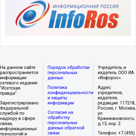
На данном сайте
Порядок обработки
Учредитель и
распространяется
персональных
издатель ООО ИА
информация
данных
«Инфорос».
сетевого издания
Политика
Адрес
"Исетская
конфиденциальности
учредителя,
правда".
и защиты
издателя,
Зарегистрировано
информации
редакции: 117218,
Федеральной
Россия, г. Москва,
Согласие на
службой по
ул.
обработку
надзору в сфере
Кржижановского,
персональных
связи,
д.13, кор. 2
данных обратной
информационных
связи
Телефон: +7 (495)
технологий и