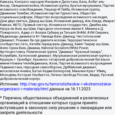
Кавказа, Конгресс народов Ичкерии и Дагестана, База, Асбат аль-
Ансар, Священная война, Исламская группа, Братья-мусульмане, Партия
исламского освобождения, Лашкар-И-Тайба, Исламская группа,
Движение Талибан, Исламская партия Туркестана, Общество
социальных реформ, Общество возрождения исламского наследия,
Дом двух святых, Джунд аш-Шам, Исламский джихад, Аль-Каида, Имарат
Кавказ, АБТО, Правый сектор, Исламское государство, Джабха аль-
Нусра ли-Ахль аш-Шам, Народное ополчение имени К. Минина и Д.
Пожарского, Аджр от Аллаха Субхану уа Тагьаля SHAM, АУМ Синрике,
Муджахеды джамаата Ат-Тавхида Валь-Джихад, Чистопольский
Джамаат, Рохнамо ба суи давлати исломи, Террористическое
сообщество Сеть, Катиба Таухид валь-Джихад, Хайят Тахрир аш-Шам,
Ахлю Сунна Валь Джамаа, National Socialism/White Power,
Артподготовка, Религиозная группа “Джамаат “Красный пахарь”,
Колумбайн, Хатлонский джамаат, Мусульманская религиозная группа п.
Кушкуль г. Оренбург, Крымско-татарский добровольческий батальон
имени Номана Челебиджихана, Азов, Партия исламского возрождения
Таджикистана, Народная самооборона, Дуббайский джамаат,
московская ячейка, Батал-Хаджи Белхороев, Маньяки Культ Убийц,
Молодёжь Которая Улыбается, Легион Свобода России, Айдар, Русский
добровольческий корпус
Источник:
http://nac.gov.ru/terroristicheskie-i-ekstremistskie-
organizacii-i-materialy.html
данные на
16.11.2023
* Перечень общественных объединений и религиозных
организаций в отношении которых судом принято
вступившее в законную силу решение о ликвидации или
запрете деятельности: