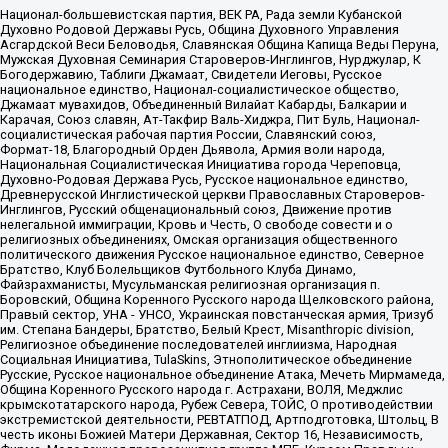
Национал-большевистская партия, ВЕК РА, Рада земли Кубанской
Духовно Родовой Державы Русь, Община Духовного Управления
Асгардской Веси Беловодья, Славянская Община Капища Веды Перуна,
Мужская Духовная Семинария Староверов-Инглингов, Нурджулар, К
Богодержавию, Таблиги Джамаат, Свидетели Иеговы, Русское
национальное единство, Национал-социалистическое общество,
Джамаат мувахидов, Объединенный Вилайат Кабарды, Балкарии и
Карачая, Союз славян, Ат-Такфир Валь-Хиджра, Пит Буль, Национал-
социалистическая рабочая партия России, Славянский союз,
Формат-18, Благородный Орден Дьявола, Армия воли народа,
Национальная Социалистическая Инициатива города Череповца,
Духовно-Родовая Держава Русь, Русское национальное единство,
Древнерусской Инглистической церкви Православных Староверов-
Инглингов, Русский общенациональный союз, Движение против
нелегальной иммиграции, Кровь и Честь, О свободе совести и о
религиозных объединениях, Омская организация общественного
политического движения Русское национальное единство, Северное
Братство, Клуб Болельщиков Футбольного Клуба Динамо,
Файзрахманисты, Мусульманская религиозная организация п.
Боровский, Община Коренного Русского народа Щелковского района,
Правый сектор, УНА - УНСО, Украинская повстанческая армия, Тризуб
им. Степана Бандеры, Братство, Белый Крест, Misanthropic division,
Религиозное объединение последователей инглиизма, Народная
Социальная Инициатива, TulaSkins, Этнополитическое объединение
Русские, Русское национальное объединение Атака, Мечеть Мирмамеда,
Община Коренного Русского народа г. Астрахани, ВОЛЯ, Меджлис
крымскотатарского народа, Рубеж Севера, ТОЙС, О противодействии
экстремистской деятельности, РЕВТАТПОД, Артподготовка, Штольц, В
честь иконы Божией Матери Державная, Сектор 16, Независимость,