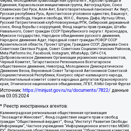
Фирма, Молодежная правозащитная группа МПГ, Курсом Правды и
Единения, Каракольская инициативная группа, Автоград Крю, Союз
Славянских Сил Руси, Алля-Аят, Благотворительный пансионат Ак Умут,
Русская республика Русь, Арестантское уголовное единство, Башкорт,
Нация и свобода, Нация и свобода, W.H.С., Фалунь Дафа, Иртыш Ultras,
Русский Патриотический клуб-Новокузнецк/РПК, Сибирский державный
союз, Фонд борьбы с коррупцией, Фонд защиты прав граждан, Штабы
Навального, Совет граждан СССР Прикубанского округа г. Краснодара,
Мужское государство, Народное объединение русского движения,
Народное движение Адат, Народный совет граждан РСФСР СССР
Архангельской области, Проект Штурм, Граждане СССР, Держава Союз
Советских Светлых Родов, Совет Советских Социалистических Районов,
Meta Platforms Inc, Facebook, Instagram, WhatsApp, СИЧ-С14,
Добровольческое Движение Организации украинских националистов,
Черный Комитет, Татарстанское Региональное Всетатарское
общественное движение, Невоград, Молодежное Демократическое
Движение Весна, Верховный Совет Татарской Автономной Советской
Социалистической Республики, Конгресс ойрат-калмыцкого народа,
Исполнительный комитет совета народных депутатов Красноярского
края, Этническое национальное объединение, ЛГБТ, Я.МЫ Сергей Фургал
Источник:
https://minjust.gov.ru/ru/documents/7822/
данные
на
03.05.2024
* Реестр иностранных агентов:
Калининградская региональная общественная организация "Экозащита!-Женсовет", Фонд содействия защите прав и свобод граждан "Общественный вердикт", Фонд "Институт Развития Свободы Информации", Частное учреждение "Информационное агентство МЕМО. РУ", Региональная общественная организация "Общественная комиссия по сохранению наследия академика Сахарова", Фонд поддержки свободы прессы, Санкт-Петербургская общественная правозащитная организация "Гражданский контроль", Межрегиональная общественная организация "Информационно-просветительский центр "Мемориал", Региональный Фонд "Центр Защиты Прав Средств Массовой Информации", с 05.12.2023 Фонд "Центр Защиты Прав Средств массовой информации", Региональная общественная благотворительная организация помощи беженцам и мигрантам "Гражданское содействие", Негосударственное образовательное учреждение дополнительного профессионального образования (повышение квалификации) специалистов "АКАДЕМИЯ ПО ПРАВАМ ЧЕЛОВЕКА", Свердловская региональная общественная организация "Сутяжник", Автономная некоммерческая организация "Центр независимых социологических исследований", Союз общественных объединений "Российский исследовательский центр по правам человека", Региональное общественное учреждение научно-информационный центр "МЕМОРИАЛ", Некоммерческая организация "Фонд защиты гласности", Автономная некоммерческая организация "Институт прав человека", Городская общественная организация "Екатеринбургское общество "МЕМОРИАЛ", Городская общественная организация "Рязанское историко-просветительское и правозащитное общество "Мемориал" (Рязанский Мемориал), Челябинский региональный орган общественной самодеятельности – женское общественное объединение "Женщины Евразии", Челябинский региональный орган общественной самодеятельности "Уральская правозащитная группа", Фонд содействия защите здоровья и социальной справедливости имени Андрея Рылькова, Автономная Некоммерческая Организация "Аналитический Центр Юрия Левады", Автономная некоммерческая организация социальной поддержки населения "Проект Апрель", Региональная общественная организация помощи женщинам и детям, находящимся в кризисной ситуации "Информационно-методический центр "Анна", Фонд содействия развитию массовых коммуникаций и правовому просвещению "Так-так-Так", Фонд содействия устойчивому развитию "Серебряная тайга", Свердловский региональный общественный фонд социальных проектов "Новое время", "Idel.Реалии", Кавказ.Реалии, Крым.Реалии, Телеканал Настоящее Время, Татаро-башкирская служба Радио Свобода (Azatliq Radiosi), Радио Свободная Европа/Радио Свобода (PCE/PC), "Сибирь.Реалии", "Фактограф", Благотворительный фонд помощи осужденным и их семьям, Автономная некоммерческая организация "Институт глобализации и социальных движений", Фонд "В защиту прав заключенных", Частное учреждение "Центр поддержки и содействия развитию средств массовой информации", Пензенский региональный общественный благотворительный фонд "Гражданский союз", "Север.Реалии", Некоммерческая организация Фонд "Правовая инициатива", Общество с ограниченной ответственностью "Радио Свободная Европа/Радио Свобода", Чешское информационное агентство "MEDIUM-ORIENT", Красноярская региональная общественная организация "Мы против СПИДа", Камалягин Денис Николаевич, Маркелов Сергей Евгеньевич, Пономарев Лев Александрович, Савицкая Людмила Алексеевна, Автономная некоммерческая организация "Центр по работе с проблемой насилия "НАСИЛИЮ.НЕТ", Межрегиональный профессиональный союз работников здравоохранения "Альянс врачей", Юридическое лицо, зарегистрированное в Латвийской Республике, SIA "Medusa Project" (регистрационный номер 40103797863, дата регистрации 10.06.2014), Некоммерческая организация "Фонд по борьбе с коррупцией", Автономная некоммерческая организация "Институт права и публичной политики", Баданин Роман Сергеевич, Гликин Максим Александрович, Железнова Мария Михайловна, Лукьянова Юлия Сергеевна, Маетная Елизавета Витальевна, Маняхин Петр Борисович, Чуракова Ольга Владимировна, Ярош Юлия Петровна, Юридическое лицо "The Insider SIA", зарегистрированное в Риге, Латвийская Республика (дата регистрации 26.06.2015), являющееся администратором доменного имени интернет-издания "The Insider SIA", https://theins.ru, Постернак Алексей Евгеньевич, Рубин Михаил Аркадьевич, Анин Роман Александрович, Юридическое лицо Istories fonds, зарегистрированное в Латвийской Республике (регистрационный номер 50008295751, дата регистрации 24.02.2020), Великовский Дмитрий Александрович, Долинина Ирина Николаевна, Мароховская Алеся Алексеевна, Шлейнов Роман Юрьевич, Шмагун Олеся Валентиновна, Общество с ограниченной ответственностью "Альтаир 2021", Общество с ограниченной ответственностью "Вега 2021", Общество с ограниченной ответственностью "Главный редактор 2021", Общество с ограниченной ответственностью "Ромашки монолит", Важенков Артем Валерьевич, Ивановская областная общественная организация "Центр гендерных исследований", Гурман Юрий Альбертович, Медиапроект "ОВД-Инфо", Егоров Владимир Владимирович, Жилинский Владимир Александрович, Общество с ограниченной ответственностью "ЗП", Иванова София Юрьевна, Карезина Инна Павловна, Кильтау Екатерина Викторовна, Петров Алексей Викторович, Пискунов Сергей Евгеньевич, Смирнов Сергей Сергеевич, Тихонов Михаил Сергеевич, Общество с ограниченной ответственностью "ЖУРНАЛИСТ-ИНОСТРАННЫЙ АГЕНТ", Арапова Галина Юрьевна, Вольтская Татьяна Анатольевна, Американская компания "Mason G.E.S. Anonymous Foundation" (США), являющаяся владельцем интернет-издания https://mnews.world/, Компания "Stichting Bellingcat", зарегистрированная в Нидерландах (дата регистрации 11.07.2018), Захаров Андрей Вячеславович, Клепиковская Екатерина Дмитриевна, Общество с ограниченной ответственностью "МЕМО", Перл Роман Александрович, Симонов Евгений Алексеевич, Соловьева Елена Анатольевна, Сотников Даниил Владимирович, Сурначева Елизавета Дмитриевна, Автономная некоммерческая организация по защите прав человека и информированию населения "Якутия – Наше Мнение", Общество с ограниченной ответственностью "Москоу диджитал медиа", с 26.01.2023 Общество с ограниченной ответственностью "Чайка Белые сады", Ветошкина Валерия Валерьевна, Заговора Максим Александрович, Межрегиональное общественное движение "Российская ЛГБТ - сеть", Оленичев Максим Владимирович, Павлов Иван Юрьевич, Скворцова Елена Сергеевна, Общество с ограниченной ответственностью "Как бы инагент", Кочетков Игорь Викторович, Общество с ограниченной ответственностью "Честные выборы", Еланчик Олег Александрович, Общество с ограниченной ответственностью "Нобелевский призыв", Гималова Регина Эмилевна, Григорьев Андрей Валерьевич, Григорьева Алина Александровна, Ассоциация по содействию защите прав призывников, альтернативнослужащих и военнослужащих "Правозащитная группа "Гражданин.Армия.Право", Хисамова Регина Фаритовна, Автономная некоммерческая организация по реализации социально-правовых программ "Лилит", Дальневосточное общественное движение "Маяк", Санкт-Петербургская ЛГБТ-инициативная группа "Выход", Инициативная группа ЛГБТ+ "Реверс", Алексеев Андрей Викторович, Бекбулатова Таисия Львовна, Беляев Иван Михайлович, Владыкина Елена Сергеевна, Гельман Марат Александрович, Никульшина Вероника Юрьевна, Толоконникова Надежда Андреевна, Шендерович Виктор Анатольевич, Общество с ограниченной ответственностью "Данное сообщение", Общество с ограниченной ответственностью Издательский дом "Новая глава", Айнбиндер Александра Александровна, Московский комьюнити-центр для ЛГБТ+инициатив, Благотворительный фонд развития филантропии, Deutsche Welle (Германия, Kurt-Schumacher-Strasse 3, 53113 Bonn), Борзунова Мария Михайловна, Воробьев Виктор Викторович, Голубева Анна Львовна, Константинова Алла Михайловна, Малкова Ирина Владимировна, Мурадов Мурад Абдулгалимович, Осетинская Елизавета Николаевна, Понасенков Евгений Николаевич, Ганапольский Матвей Юрьевич, Киселев Евгений Алексеевич, Борухович Ирина Григорьевна, Дремин Иван Тимофеевич, Дубровский Дмитрий Викторович, Красноярская региональная общественная организация поддержки и развития альтернативных образовательных технологий и межкультурных коммуникаций "ИНТЕРРА", Маяковская Екатерина Алексеевна, Фейгин Марк Захарович, Филимонов Андрей Викторович, Дзугкоева Регина Николаевна, Доброхотов Роман Александрович, Дудь Юрий Александрович, Елкин Сергей Владимирович, Кругликов Кирилл Игоревич, Сабунаева Мария Леонидовна, Семенов Алексей Владимирович, Шаинян Карен Багратович, Шульман Екатерина Михайловна, Асафьев Артур Валерьевич, Вахштайн Виктор Семенович, Венедиктов Алексей Алексеевич, Лушникова Екатерина Евгеньевна, Волков Леонид Михайлович, Невзоров Александр Глебович, Пархоменко Сергей Борисович, Сироткин Ярослав Николаевич, Кара-Мурза Владимир Владимирович, Баранова Наталья Владимировна, Гозман Леонид Яковлевич, Кагарлицкий Борис Юльевич, Климарев Михаил Валерьевич, Милов Владимир Станиславович, Автономная некоммерческая организация Краснодарский центр современного искусства "Типография", Моргенштерн Алишер Тагирович, Соболь Любовь Эдуардовна, Общество с ограниченной ответственностью "ЛИЗА НОРМ", Каспаров Гарри Кимович, Ходорковский Михаил Борисович, Общество с ограниченной ответственностью "Апрельские тезисы", Данилович Ирина Брониславовна, Кашин Олег Владимирович, Петров Николай Владимирович, Пивоваров Алексей Владимирович, Соколов Михаил Владимирович, Цветкова Юлия Владимировна, Чичваркин Евгений Александрович, Комитет против пыток/Команда против пыток, Общество с ограниченной ответственностью "Первый научный", Общество с ограниченной ответственностью "Вертолет и ко", Белоцерковская Вероника Борисовна, Кац Максим Евгеньевич, Лазарева Татьяна Юрьевна, Шаведдинов Руслан Табризович, Яшин Илья Валерьевич, Общество с ограниченной ответственностью "Иноагент ААВ", Алешковский Дмитрий Петрович, Альбац Евгения Марковна, Быков Дмитрий Львович, Галямина Юлия Евгеньевна, Лойко Сергей Леонидович, Мартынов Кирилл Константинович, Медведев Сергей Александрович, Крашенинников Федор Геннадиевич, Гордеева Катерина Вл