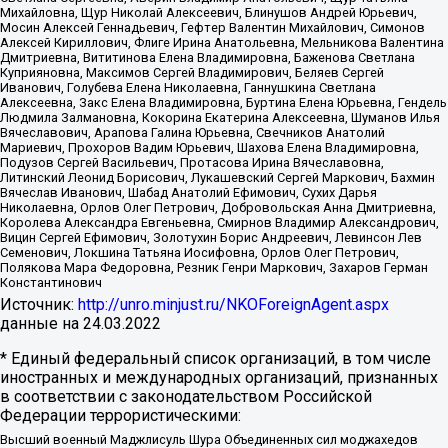
Михайловна, Щур Николай Алексеевич, Блинушов Андрей Юрьевич,
Мосин Алексей Геннадьевич, Гефтер Валентин Михайлович, Симонов
Алексей Кириллович, Флиге Ирина Анатольевна, Мельникова Валентина
Дмитриевна, Вититинова Елена Владимировна, Баженова Светлана
Куприяновна, Максимов Сергей Владимирович, Беляев Сергей
Иванович, Голубева Елена Николаевна, Ганнушкина Светлана
Алексеевна, Закс Елена Владимировна, Буртина Елена Юрьевна, Гендель
Людмила Залмановна, Кокорина Екатерина Алексеевна, Шуманов Илья
Вячеславович, Арапова Галина Юрьевна, Свечников Анатолий
Мариевич, Прохоров Вадим Юрьевич, Шахова Елена Владимировна,
Подузов Сергей Васильевич, Протасова Ирина Вячеславовна,
Литинский Леонид Борисович, Лукашевский Сергей Маркович, Бахмин
Вячеслав Иванович, Шабад Анатолий Ефимович, Сухих Дарья
Николаевна, Орлов Олег Петрович, Добровольская Анна Дмитриевна,
Королева Александра Евгеньевна, Смирнов Владимир Александрович,
Вицин Сергей Ефимович, Золотухин Борис Андреевич, Левинсон Лев
Семенович, Локшина Татьяна Иосифовна, Орлов Олег Петрович,
Полякова Мара Федоровна, Резник Генри Маркович, Захаров Герман
Константинович
Источник:
http://unro.minjust.ru/NKOForeignAgent.aspx
данные на
24.03.2022
* Единый федеральный список организаций, в том числе
иностранных и международных организаций, признанных
в соответствии с законодательством Российской
Федерации террористическими:
Высший военный Маджлисуль Шура Объединенных сил моджахедов