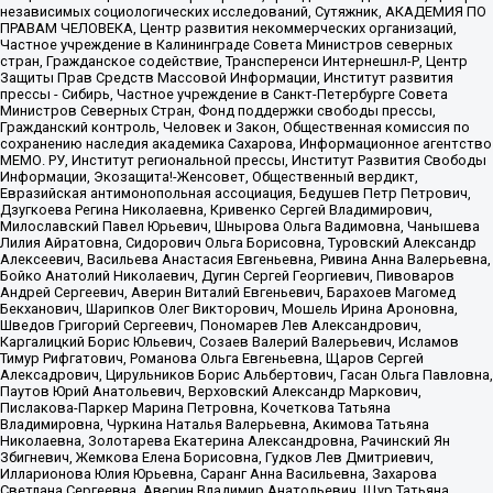
независимых социологических исследований, Сутяжник, АКАДЕМИЯ ПО
ПРАВАМ ЧЕЛОВЕКА, Центр развития некоммерческих организаций,
Частное учреждение в Калининграде Совета Министров северных
стран, Гражданское содействие, Трансперенси Интернешнл-Р, Центр
Защиты Прав Средств Массовой Информации, Институт развития
прессы - Сибирь, Частное учреждение в Санкт-Петербурге Совета
Министров Северных Стран, Фонд поддержки свободы прессы,
Гражданский контроль, Человек и Закон, Общественная комиссия по
сохранению наследия академика Сахарова, Информационное агентство
МЕМО. РУ, Институт региональной прессы, Институт Развития Свободы
Информации, Экозащита!-Женсовет, Общественный вердикт,
Евразийская антимонопольная ассоциация, Бедушев Петр Петрович,
Дзугкоева Регина Николаевна, Кривенко Сергей Владимирович,
Милославский Павел Юрьевич, Шнырова Ольга Вадимовна, Чанышева
Лилия Айратовна, Сидорович Ольга Борисовна, Туровский Александр
Алексеевич, Васильева Анастасия Евгеньевна, Ривина Анна Валерьевна,
Бойко Анатолий Николаевич, Дугин Сергей Георгиевич, Пивоваров
Андрей Сергеевич, Аверин Виталий Евгеньевич, Барахоев Магомед
Бекханович, Шарипков Олег Викторович, Мошель Ирина Ароновна,
Шведов Григорий Сергеевич, Пономарев Лев Александрович,
Каргалицкий Борис Юльевич, Созаев Валерий Валерьевич, Исламов
Тимур Рифгатович, Романова Ольга Евгеньевна, Щаров Сергей
Алексадрович, Цирульников Борис Альбертович, Гасан Ольга Павловна,
Паутов Юрий Анатольевич, Верховский Александр Маркович,
Пислакова-Паркер Марина Петровна, Кочеткова Татьяна
Владимировна, Чуркина Наталья Валерьевна, Акимова Татьяна
Николаевна, Золотарева Екатерина Александровна, Рачинский Ян
Збигневич, Жемкова Елена Борисовна, Гудков Лев Дмитриевич,
Илларионова Юлия Юрьевна, Саранг Анна Васильевна, Захарова
Светлана Сергеевна, Аверин Владимир Анатольевич, Щур Татьяна