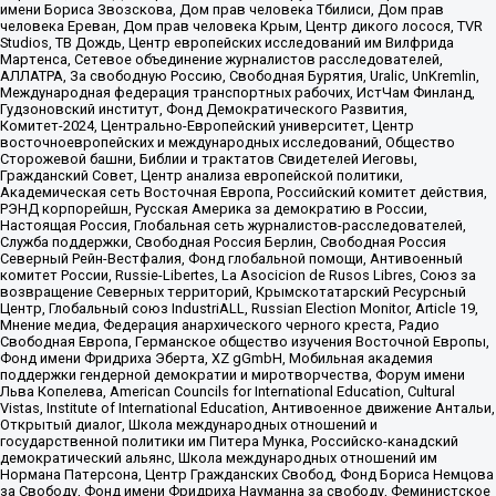
имени Бориса Звозскова, Дом прав человека Тбилиси, Дом прав
человека Ереван, Дом прав человека Крым, Центр дикого лосося, TVR
Studios, ТВ Дождь, Центр европейских исследований им Вилфрида
Мартенса, Сетевое объединение журналистов расследователей,
АЛЛАТРА, За свободную Россию, Свободная Бурятия, Uralic, UnKremlin,
Международная федерация транспортных рабочих, ИстЧам Финланд,
Гудзоновский институт, Фонд Демократического Развития,
Комитет-2024, Центрально-Европейский университет, Центр
восточноевропейских и международных исследований, Общество
Сторожевой башни, Библии и трактатов Свидетелей Иеговы,
Гражданский Совет, Центр анализа европейской политики,
Академическая сеть Восточная Европа, Российский комитет действия,
РЭНД корпорейшн, Русская Америка за демократию в России,
Настоящая Россия, Глобальная сеть журналистов-расследователей,
Служба поддержки, Свободная Россия Берлин, Свободная Россия
Северный Рейн-Вестфалия, Фонд глобальной помощи, Антивоенный
комитет России, Russie-Libertes, La Asocicion de Rusos Libres, Союз за
возвращение Северных территорий, Крымскотатарский Ресурсный
Центр, Глобальный союз IndustriALL, Russian Election Monitor, Article 19,
Мнение медиа, Федерация анархического черного креста, Радио
Свободная Европа, Германское общество изучения Восточной Европы,
Фонд имени Фридриха Эберта, XZ gGmbH, Мобильная академия
поддержки гендерной демократии и миротворчества, Форум имени
Льва Копелева, American Councils for International Education, Cultural
Vistas, Institute of International Education, Антивоенное движение Антальи,
Открытый диалог, Школа международных отношений и
государственной политики им Питера Мунка, Российско-канадский
демократический альянс, Школа международных отношений им
Нормана Патерсона, Центр Гражданских Свобод, Фонд Бориса Немцова
за Свободу, Фонд имени Фридриха Науманна за свободу, Феминистское