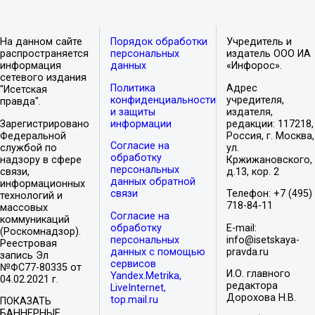
На данном сайте
Порядок обработки
Учредитель и
распространяется
персональных
издатель ООО ИА
информация
данных
«Инфорос».
сетевого издания
Политика
Адрес
"Исетская
конфиденциальности
учредителя,
правда".
и защиты
издателя,
Зарегистрировано
информации
редакции: 117218,
Федеральной
Россия, г. Москва,
Согласие на
службой по
ул.
обработку
надзору в сфере
Кржижановского,
персональных
связи,
д.13, кор. 2
данных обратной
информационных
связи
Телефон: +7 (495)
технологий и
718-84-11
массовых
Согласие на
коммуникаций
обработку
E-mail:
(Роскомнадзор).
персональных
info@isetskaya-
Реестровая
данных с помощью
pravda.ru
запись Эл
сервисов
№ФС77-80335 от
И.О. главного
Yandex.Metrika,
04.02.2021 г.
редактора
LiveInternet,
Дорохова Н.В.
top.mail.ru
ПОКАЗАТЬ
БАННЕРНЫЕ