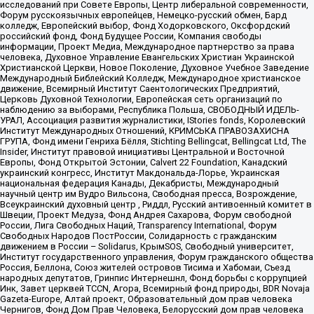
исследований при Совете Европы, Центр либеральной современности,
Форум русскоязычных европейцев, Немецко-русский обмен, Бард
колледж, Европейский выбор, Фонд Ходорковского, Оксфордский
российский фонд, Фонд Будущее России, Компания свободы
информации, Проект Медиа, Международное партнерство за права
человека, Духовное Управление Евангельских Христиан Украинской
Христианской Церкви, Новое Поколение, Духовное Учебное Заведение
Международный Библейский Колледж, Международное христианское
движение, Всемирный Институт Саентологических Предприятий,
Церковь Духовной Технологии, Европейская сеть организаций по
наблюдению за выборами, Республика Польша, СВОБОДНЫЙ ИДЕЛЬ-
УРАЛ, Ассоциация развития журналистики, IStories fonds, Королевский
Институт Международных Отношений, КРИМСЬКА ПРАВОЗАХИСНА
ГРУПА, Фонд имени Генриха Бёлля, Stichting Bellingcat, Bellingcat Ltd, The
Insider, Институт правовой инициативы Центральной и Восточной
Европы, Фонд Открытой Эстонии, Calvert 22 Foundation, Канадский
украинский конгресс, Институт Макдональда-Лорье, Украинская
национальная федерация Канады, Декабристы, Международный
научный центр им Вудро Вильсона, Свободная пресса, Возрождение,
Всеукраинский духовный центр , Риддл, Русский антивоенный комитет в
Швеции, Проект Медуза, Фонд Андрея Сахарова, Форум свободной
России, Лига Свободных Наций, Transparеncy International, Форум
Свободных Народов ПостРоссии, Солидарность с гражданским
движением в России – Solidarus, КрымSOS, Свободный университет,
Институт государственного управления, Форум гражданского общества
Россия, Беллона, Союз жителей островов Тисима и Хабомаи, Съезд
народных депутатов, Гринпис Интернешнл, Фонд борьбы с коррупцией
Инк, Завет церквей TCCN, Агора, Всемирный фонд природы, BDR Novaja
Gazeta-Europe, Алтай проект, Образовательный дом прав человека
Чернигов, Фонд Дом Прав Человека, Белорусский дом прав человека