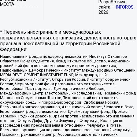
Разработчик
МЕСТА
сайта –
INFOROS
2026
* Перечень иностранных и международных
неправительственных организаций, деятельность которых
признана нежелательной на территории Российской
Федерации:
Национальный фонд в поддержку демократии, Институт Открытое
Общество Фонд Содействия, Фонд Открытое общество, Американо-
российский фонд по экономическому и правовому развитию,
Национальный Демократический Институт Международных Отношений,
MEDIA DEVELOPMENT INVESTMENT FUND, Международный
Республиканский Институт, Открытая Россия, Институт современной
России, Черноморский фонд регионального сотрудничества,
Европейская Платформа за Демократические Выборы,
Международный центр электоральных исследований, Германский фонд
Маршалла Соединенных Штатов, Тихоокеанский центр защиты
окружающей среды и природных ресурсов, Свободная Россия,
Всемирный конгресс украинцев, Атлантический совет, Человек в беде,
Европейский фонд за демократию, Джеймстаунский фонд, Прожект
Хармони, Родники дракона, Врачи против насильственного извлечения
органов, Фалунь Дафа, Друзья Фалуньгун, Фалуньгун, Коалиция по
расследованию преследования в отношении Фалуньгун в Китае,
Всемирная организация по расследованию преследований Фалуньгун,
Пражский гражданский центр, Ассоциация школ политических