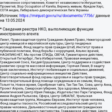
антивоенное сопротивление, Комитет независимости Ингушетии,
Прометей, Stop Occupation of Karelia, Вернись живым, Фридом Хаус,
СОТА медиа, Либерально-демократическая Лига Украины
Источник:
https://minjust.gov.ru/ru/documents/7756/
данные
на
13.05.2024
* Сведения реестра НКО, выполняющих функции
иностранного агента:
Лилит, Правозащитная группа Гражданин.Армия.Право, Нижегородский
центр немецкой и европейской культуры, Центр гендерных
исследований, Фонд защиты прав граждан Штаб, Институт права и
публичной политики, Фонд борьбы с коррупцией, Альянс врачей,
НАСИЛИЮ.НЕТ, Мы против СПИДа, СВЕЧА, Гуманитарное действие,
Открытый Петербург, Лига Избирателей, Правовая инициатива,
Гражданский Союз, Хасдей Ерушалаим, Центр поддержки и содействия
развитию средств массовой информации, Горячая Линия, В защиту
прав заключенных, Институт глобализации и социальных движений,
Центр социально-информационных инициатив Действие,
Благотворительный фонд охраны здоровья и защиты прав граждан,
Благотворительный фонд помощи осужденным и их семьям, Фонд
Тольятти, Новое время, Серебряная тайга, Так-Так-Так, Сова, центр Анна,
Проект Апрель, Самарская губерния, Эра здоровья, Мемориал,
Аналитический Центр Юрия Левады, Издательство Парк Гагарина, Фонд
имени Андрея Рылькова, Сфера, Центр СИБАЛЬТ, Уральская
правозащитная группа, Женщины Евразии, Институт прав человека,
Фонд защиты гласности, Российский исследовательский центр по
правам человека, Дальневосточный центр развития гражданских
инициатив и социального партнерства, Гражданское действие, Центр