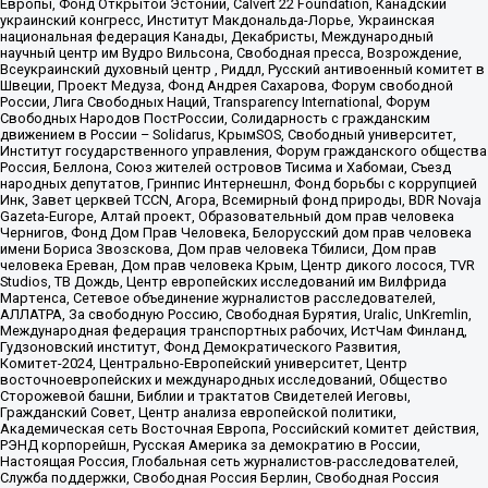
Европы, Фонд Открытой Эстонии, Calvert 22 Foundation, Канадский
украинский конгресс, Институт Макдональда-Лорье, Украинская
национальная федерация Канады, Декабристы, Международный
научный центр им Вудро Вильсона, Свободная пресса, Возрождение,
Всеукраинский духовный центр , Риддл, Русский антивоенный комитет в
Швеции, Проект Медуза, Фонд Андрея Сахарова, Форум свободной
России, Лига Свободных Наций, Transparеncy International, Форум
Свободных Народов ПостРоссии, Солидарность с гражданским
движением в России – Solidarus, КрымSOS, Свободный университет,
Институт государственного управления, Форум гражданского общества
Россия, Беллона, Союз жителей островов Тисима и Хабомаи, Съезд
народных депутатов, Гринпис Интернешнл, Фонд борьбы с коррупцией
Инк, Завет церквей TCCN, Агора, Всемирный фонд природы, BDR Novaja
Gazeta-Europe, Алтай проект, Образовательный дом прав человека
Чернигов, Фонд Дом Прав Человека, Белорусский дом прав человека
имени Бориса Звозскова, Дом прав человека Тбилиси, Дом прав
человека Ереван, Дом прав человека Крым, Центр дикого лосося, TVR
Studios, ТВ Дождь, Центр европейских исследований им Вилфрида
Мартенса, Сетевое объединение журналистов расследователей,
АЛЛАТРА, За свободную Россию, Свободная Бурятия, Uralic, UnKremlin,
Международная федерация транспортных рабочих, ИстЧам Финланд,
Гудзоновский институт, Фонд Демократического Развития,
Комитет-2024, Центрально-Европейский университет, Центр
восточноевропейских и международных исследований, Общество
Сторожевой башни, Библии и трактатов Свидетелей Иеговы,
Гражданский Совет, Центр анализа европейской политики,
Академическая сеть Восточная Европа, Российский комитет действия,
РЭНД корпорейшн, Русская Америка за демократию в России,
Настоящая Россия, Глобальная сеть журналистов-расследователей,
Служба поддержки, Свободная Россия Берлин, Свободная Россия