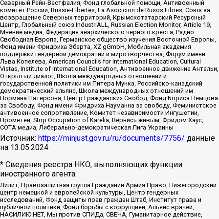
Северный Рейн-Вестфалия, Фонд глобальной помощи, Антивоенный
комитет России, Russie-Libertes, La Asocicion de Rusos Libres, Союз за
возвращение Северных территорий, Крымскотатарский Ресурсный
Центр, Глобальный союз IndustriALL, Russian Election Monitor, Article 19,
Мнение медиа, Федерация анархического черного креста, Радио
Свободная Европа, Германское общество изучения Восточной Европы,
Фонд имени Фридриха Эберта, XZ gGmbH, Мобильная академия
поддержки гендерной демократии и миротворчества, Форум имени
Льва Копелева, American Councils for International Education, Cultural
Vistas, Institute of International Education, Антивоенное движение Антальи,
Открытый диалог, Школа международных отношений и
государственной политики им Питера Мунка, Российско-канадский
демократический альянс, Школа международных отношений им
Нормана Патерсона, Центр Гражданских Свобод, Фонд Бориса Немцова
за Свободу, Фонд имени Фридриха Науманна за свободу, Феминистское
антивоенное сопротивление, Комитет независимости Ингушетии,
Прометей, Stop Occupation of Karelia, Вернись живым, Фридом Хаус,
СОТА медиа, Либерально-демократическая Лига Украины
Источник:
https://minjust.gov.ru/ru/documents/7756/
данные
на
13.05.2024
* Сведения реестра НКО, выполняющих функции
иностранного агента:
Лилит, Правозащитная группа Гражданин.Армия.Право, Нижегородский
центр немецкой и европейской культуры, Центр гендерных
исследований, Фонд защиты прав граждан Штаб, Институт права и
публичной политики, Фонд борьбы с коррупцией, Альянс врачей,
НАСИЛИЮ.НЕТ, Мы против СПИДа, СВЕЧА, Гуманитарное действие,