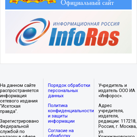
На данном сайте
Порядок обработки
Учредитель и
распространяется
персональных
издатель ООО ИА
информация
данных
«Инфорос».
сетевого издания
Политика
Адрес
"Исетская
конфиденциальности
учредителя,
правда".
и защиты
издателя,
Зарегистрировано
информации
редакции: 117218,
Федеральной
Россия, г. Москва,
Согласие на
службой по
ул.
обработку
надзору в сфере
Кржижановского,