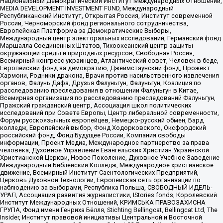
Национальный Демократический Институт Международных Отношений,
MEDIA DEVELOPMENT INVESTMENT FUND, Международный
Республиканский Институт, Открытая Россия, Институт современной
России, Черноморский фонд регионального сотрудничества,
Европейская Платформа за Демократические Выборы,
Международный центр электоральных исследований, Германский фонд
Маршалла Соединенных Штатов, Тихоокеанский центр защиты
окружающей среды и природных ресурсов, Свободная Россия,
Всемирный конгресс украинцев, Атлантический совет, Человек в беде,
Европейский фонд за демократию, Джеймстаунский фонд, Прожект
Хармони, Родники дракона, Врачи против насильственного извлечения
органов, Фалунь Дафа, Друзья Фалуньгун, Фалуньгун, Коалиция по
расследованию преследования в отношении Фалуньгун в Китае,
Всемирная организация по расследованию преследований Фалуньгун,
Пражский гражданский центр, Ассоциация школ политических
исследований при Совете Европы, Центр либеральной современности,
Форум русскоязычных европейцев, Немецко-русский обмен, Бард
колледж, Европейский выбор, Фонд Ходорковского, Оксфордский
российский фонд, Фонд Будущее России, Компания свободы
информации, Проект Медиа, Международное партнерство за права
человека, Духовное Управление Евангельских Христиан Украинской
Христианской Церкви, Новое Поколение, Духовное Учебное Заведение
Международный Библейский Колледж, Международное христианское
движение, Всемирный Институт Саентологических Предприятий,
Церковь Духовной Технологии, Европейская сеть организаций по
наблюдению за выборами, Республика Польша, СВОБОДНЫЙ ИДЕЛЬ-
УРАЛ, Ассоциация развития журналистики, IStories fonds, Королевский
Институт Международных Отношений, КРИМСЬКА ПРАВОЗАХИСНА
ГРУПА, Фонд имени Генриха Бёлля, Stichting Bellingcat, Bellingcat Ltd, The
Insider, Институт правовой инициативы Центральной и Восточной