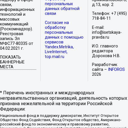
персональных
связи,
д.13, кор. 2
данных обратной
информационных
связи
Телефон: +7 (495)
технологий и
718-84-11
массовых
Согласие на
коммуникаций
обработку
E-mail:
(Роскомнадзор).
персональных
info@isetskaya-
Реестровая
данных с помощью
pravda.ru
запись Эл
сервисов
№ФС77-80335 от
И.О. главного
Yandex.Metrika,
04.02.2021 г.
редактора
LiveInternet,
Дорохова Н.В.
top.mail.ru
ПОКАЗАТЬ
БАННЕРНЫЕ
Разработчик
МЕСТА
сайта –
INFOROS
2026
* Перечень иностранных и международных
неправительственных организаций, деятельность которых
признана нежелательной на территории Российской
Федерации:
Национальный фонд в поддержку демократии, Институт Открытое
Общество Фонд Содействия, Фонд Открытое общество, Американо-
российский фонд по экономическому и правовому развитию,