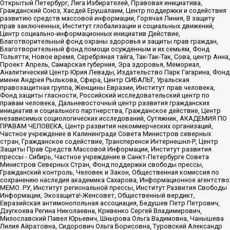
Открытый Петербург, Лига Избирателей, Правовая инициатива,
Гражданский Союз, Хасдей Ерушалаим, Центр поддержки и содействия
развитию средств массовой информации, Горячая Линия, В защиту
прав заключенных, Институт глобализации и социальных движений,
Центр социально-информационных инициатив Действие,
Благотворительный фонд охраны здоровья и защиты прав граждан,
Благотворительный фонд помощи осужденным и их семьям, Фонд
Тольятти, Новое время, Серебряная тайга, Так-Так-Так, Сова, центр Анна,
Проект Апрель, Самарская губерния, Эра здоровья, Мемориал,
Аналитический Центр Юрия Левады, Издательство Парк Гагарина, Фонд
имени Андрея Рылькова, Сфера, Центр СИБАЛЬТ, Уральская
правозащитная группа, Женщины Евразии, Институт прав человека,
Фонд защиты гласности, Российский исследовательский центр по
правам человека, Дальневосточный центр развития гражданских
инициатив и социального партнерства, Гражданское действие, Центр
независимых социологических исследований, Сутяжник, АКАДЕМИЯ ПО
ПРАВАМ ЧЕЛОВЕКА, Центр развития некоммерческих организаций,
Частное учреждение в Калининграде Совета Министров северных
стран, Гражданское содействие, Трансперенси Интернешнл-Р, Центр
Защиты Прав Средств Массовой Информации, Институт развития
прессы - Сибирь, Частное учреждение в Санкт-Петербурге Совета
Министров Северных Стран, Фонд поддержки свободы прессы,
Гражданский контроль, Человек и Закон, Общественная комиссия по
сохранению наследия академика Сахарова, Информационное агентство
МЕМО. РУ, Институт региональной прессы, Институт Развития Свободы
Информации, Экозащита!-Женсовет, Общественный вердикт,
Евразийская антимонопольная ассоциация, Бедушев Петр Петрович,
Дзугкоева Регина Николаевна, Кривенко Сергей Владимирович,
Милославский Павел Юрьевич, Шнырова Ольга Вадимовна, Чанышева
Лилия Айратовна, Сидорович Ольга Борисовна, Туровский Александр