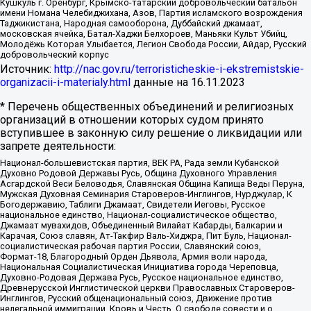
Кушкуль г. Оренбург, Крымско-татарский добровольческий батальон
имени Номана Челебиджихана, Азов, Партия исламского возрождения
Таджикистана, Народная самооборона, Дуббайский джамаат,
московская ячейка, Батал-Хаджи Белхороев, Маньяки Культ Убийц,
Молодёжь Которая Улыбается, Легион Свобода России, Айдар, Русский
добровольческий корпус
Источник:
http://nac.gov.ru/terroristicheskie-i-ekstremistskie-
organizacii-i-materialy.html
данные на
16.11.2023
* Перечень общественных объединений и религиозных
организаций в отношении которых судом принято
вступившее в законную силу решение о ликвидации или
запрете деятельности:
Национал-большевистская партия, ВЕК РА, Рада земли Кубанской
Духовно Родовой Державы Русь, Община Духовного Управления
Асгардской Веси Беловодья, Славянская Община Капища Веды Перуна,
Мужская Духовная Семинария Староверов-Инглингов, Нурджулар, К
Богодержавию, Таблиги Джамаат, Свидетели Иеговы, Русское
национальное единство, Национал-социалистическое общество,
Джамаат мувахидов, Объединенный Вилайат Кабарды, Балкарии и
Карачая, Союз славян, Ат-Такфир Валь-Хиджра, Пит Буль, Национал-
социалистическая рабочая партия России, Славянский союз,
Формат-18, Благородный Орден Дьявола, Армия воли народа,
Национальная Социалистическая Инициатива города Череповца,
Духовно-Родовая Держава Русь, Русское национальное единство,
Древнерусской Инглистической церкви Православных Староверов-
Инглингов, Русский общенациональный союз, Движение против
нелегальной иммиграции, Кровь и Честь, О свободе совести и о