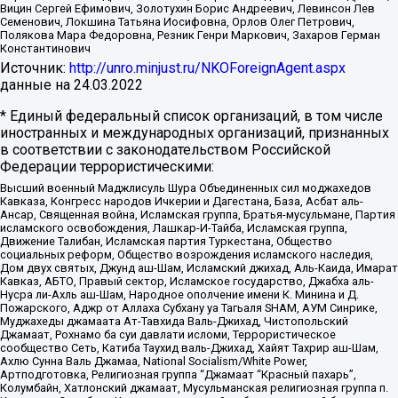
Вицин Сергей Ефимович, Золотухин Борис Андреевич, Левинсон Лев
Семенович, Локшина Татьяна Иосифовна, Орлов Олег Петрович,
Полякова Мара Федоровна, Резник Генри Маркович, Захаров Герман
Константинович
Источник:
http://unro.minjust.ru/NKOForeignAgent.aspx
данные на
24.03.2022
* Единый федеральный список организаций, в том числе
иностранных и международных организаций, признанных
в соответствии с законодательством Российской
Федерации террористическими:
Высший военный Маджлисуль Шура Объединенных сил моджахедов
Кавказа, Конгресс народов Ичкерии и Дагестана, База, Асбат аль-
Ансар, Священная война, Исламская группа, Братья-мусульмане, Партия
исламского освобождения, Лашкар-И-Тайба, Исламская группа,
Движение Талибан, Исламская партия Туркестана, Общество
социальных реформ, Общество возрождения исламского наследия,
Дом двух святых, Джунд аш-Шам, Исламский джихад, Аль-Каида, Имарат
Кавказ, АБТО, Правый сектор, Исламское государство, Джабха аль-
Нусра ли-Ахль аш-Шам, Народное ополчение имени К. Минина и Д.
Пожарского, Аджр от Аллаха Субхану уа Тагьаля SHAM, АУМ Синрике,
Муджахеды джамаата Ат-Тавхида Валь-Джихад, Чистопольский
Джамаат, Рохнамо ба суи давлати исломи, Террористическое
сообщество Сеть, Катиба Таухид валь-Джихад, Хайят Тахрир аш-Шам,
Ахлю Сунна Валь Джамаа, National Socialism/White Power,
Артподготовка, Религиозная группа “Джамаат “Красный пахарь”,
Колумбайн, Хатлонский джамаат, Мусульманская религиозная группа п.