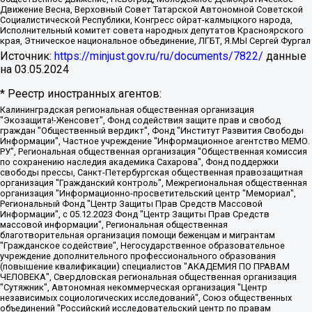
Движение Весна, Верховный Совет Татарской Автономной Советской
Социалистической Республики, Конгресс ойрат-калмыцкого народа,
Исполнительный комитет совета народных депутатов Красноярского
края, Этническое национальное объединение, ЛГБТ, Я.МЫ Сергей Фургал
Источник:
https://minjust.gov.ru/ru/documents/7822/
данные
на
03.05.2024
* Реестр иностранных агентов:
Калининградская региональная общественная организация "Экозащита!-Женсовет", Фонд содействия защите прав и свобод граждан "Общественный вердикт", Фонд "Институт Развития Свободы Информации", Частное учреждение "Информационное агентство МЕМО. РУ", Региональная общественная организация "Общественная комиссия по сохранению наследия академика Сахарова", Фонд поддержки свободы прессы, Санкт-Петербургская общественная правозащитная организация "Гражданский контроль", Межрегиональная общественная организация "Информационно-просветительский центр "Мемориал", Региональный Фонд "Центр Защиты Прав Средств Массовой Информации", с 05.12.2023 Фонд "Центр Защиты Прав Средств массовой информации", Региональная общественная благотворительная организация помощи беженцам и мигрантам "Гражданское содействие", Негосударственное образовательное учреждение дополнительного профессионального образования (повышение квалификации) специалистов "АКАДЕМИЯ ПО ПРАВАМ ЧЕЛОВЕКА", Свердловская региональная общественная организация "Сутяжник", Автономная некоммерческая организация "Центр независимых социологических исследований", Союз общественных объединений "Российский исследовательский центр по правам человека", Региональное общественное учреждение научно-информационный центр "МЕМОРИАЛ", Некоммерческая организация "Фонд защиты гласности", Автономная некоммерческая организация "Институт прав человека", Городская общественная организация "Екатеринбургское общество "МЕМОРИАЛ", Городская общественная организация "Рязанское историко-просветительское и правозащитное общество "Мемориал" (Рязанский Мемориал), Челябинский региональный орган общественной самодеятельности – женское общественное объединение "Женщины Евразии", Челябинский региональный орган общественной самодеятельности "Уральская правозащитная группа", Фонд содействия защите здоровья и социальной справедливости имени Андрея Рылькова, Автономная Некоммерческая Организация "Аналитический Центр Юрия Левады", Автономная некоммерческая организация социальной поддержки населения "Проект Апрель", Региональная общественная организация помощи женщинам и детям, находящимся в кризисной ситуации "Информационно-методический центр "Анна", Фонд содействия развитию массовых коммуникаций и правовому просвещению "Так-так-Так", Фонд содействия устойчивому развитию "Серебряная тайга", Свердловский региональный общественный фонд социальных проектов "Новое время", "Idel.Реалии", Кавказ.Реалии, Крым.Реалии, Телеканал Настоящее Время, Татаро-башкирская служба Радио Свобода (Azatliq Radiosi), Радио Свободная Европа/Радио Свобода (PCE/PC), "Сибирь.Реалии", "Фактограф", Благотворительный фонд помощи осужденным и их семьям, Автономная некоммерческая организация "Институт глобализации и социальных движений", Фонд "В защиту прав заключенных", Частное учреждение "Центр поддержки и содействия развитию средств массовой информации", Пензенский региональный общественный благотворительный фонд "Гражданский союз", "Север.Реалии", Некоммерческая организация Фонд "Правовая инициатива", Общество с ограниченной ответственностью "Радио Свободная Европа/Радио Свобода", Чешское информационное агентство "MEDIUM-ORIENT", Красноярская региональная общественная организация "Мы против СПИДа", Камалягин Денис Николаевич, Маркелов Сергей Евгеньевич, Пономарев Лев Александрович, Савицкая Людмила Алексеевна, Автономная некоммерческая организация "Центр по работе с проблемой насилия "НАСИЛИЮ.НЕТ", Межрегиональный профессиональный союз работников здравоохранения "Альянс врачей", Юридическое лицо, зарегистрированное в Латвийской Республике, SIA "Medusa Project" (регистрационный номер 40103797863, дата регистрации 10.06.2014), Некоммерческая организация "Фонд по борьбе с коррупцией", Автономная некоммерческая организация "Институт права и публичной политики", Баданин Роман Сергеевич, Гликин Максим Александрович, Железнова Мария Михайловна, Лукьянова Юлия Сергеевна, Маетная Елизавета Витальевна, Маняхин Петр Борисович, Чуракова Ольга Владимировна, Ярош Юлия Петровна, Юридическое лицо "The Insider SIA", зарегистрированное в Риге, Латвийская Республика (дата регистрации 26.06.2015), являющееся администратором доменного имени интернет-издания "The Insider SIA", https://theins.ru, Постернак Алексей Евгеньевич, Рубин Михаил Аркадьевич, Анин Роман Александрович, Юридическое лицо Istories fonds, зарегистрированное в Латвийской Республике (регистрационный номер 50008295751, дата регистрации 24.02.2020), Великовский Дмитрий Александрович, Долинина Ирина Николаевна, Мароховская Алеся Алексеевна, Шлейнов Роман Юрьевич, Шмагун Олеся Валентиновна, Общество с ограниченной ответственностью "Альтаир 2021", Общество с ограниченной ответственностью "Вега 2021", Общество с ограниченной ответственностью "Главный редактор 2021", Общество с ограниченной ответственностью "Ромашки монолит", Важенков Артем Валерьевич, Ивановская областная общественная организация "Центр гендерных исследований", Гурман Юрий Альбертович, Медиапроект "ОВД-Инфо", Егоров Владимир Владимирович, Жилинский Владимир Александрович, Общество с ограниченной ответственностью "ЗП", Иванова София Юрьевна, Карезина Инна Павловна, Кильтау Екатерина Викторовна, Петров Алексей Викторович, Пискунов Сергей Евгеньевич, Смирнов Сергей Сергеевич, Тихонов Михаил Сергеевич, Общество с ограниченной ответственностью "ЖУРНАЛИСТ-ИНОСТРАННЫЙ АГЕНТ", Арапова Галина Юрьевна, Вольтская Татьяна Анатольевна, Американская компания "Mason G.E.S. Anonymous Foundation" (США), являющаяся владельцем интернет-издания https://mnews.world/, Компания "Stichting Bellingcat", зарегистрированная в Нидерландах (дата регистрации 11.07.2018), Захаров Андрей Вячеславович, Клепиковская Екатерина Дмитриевна, Общество с ограниченной ответственностью "МЕМО", Перл Роман Александрович, Симонов Евгений Алексеевич, Соловьева Елена Анатольевна, Сотников Даниил Владимирович, Сурначева Елизавета Дмитриевна, Автономная некоммерческая организация по защите прав человека и информированию населения "Якутия – Наше Мнение", Общество с ограниченной ответственностью "Москоу диджитал медиа", с 26.01.2023 Общество с ограниченной ответственностью "Чайка Белые сады", Ветошкина Валерия Валерьевна, Заговора Максим Александрович, Межрегиональное общественное движение "Российская ЛГБТ - сеть", Оленичев Максим Владимирович, Павлов Иван Юрьевич, Скворцова Елена Сергеевна, Общество с ограниченной ответственностью "Как бы инагент", Кочетков Игорь Викторович, Общество с ограниченной ответственностью "Честные выборы", Еланчик Олег Александрович, Общество с ограниченной ответственностью "Нобелевский призыв", Гималова Регина Эмилевна, Григорьев Андрей Валерьевич, Григорьева Алина Александровна, Ассоциация по содействию защите прав призывников, альтернативнослужащих и военнослужащих "Правозащитная группа "Гражданин.Армия.Право", Хисамова Регина Фаритовна, Автономная некоммерческая организация по реализации социально-правовых программ "Лилит", Дальневосточное общественное движение "Маяк", Санкт-Петербургская ЛГБТ-инициативная группа "Выход", Инициативная группа ЛГБТ+ "Реверс", Алексеев Андрей Викторович, Бекбулатова Таисия Львовна, Беляев Иван Михайлович, Владыкина Елена Сергеевна, Гельман Марат Александрович, Никульшина Вероника Юрьевна, Толоконникова Надежда Андреевна, Шендерович Виктор Анатольевич, Общество с ограниченной ответственностью "Данное сообщение", Общество с ограниченной ответственностью Издательский дом "Новая глава", Айнбиндер Александра Александровна, Московский комьюнити-центр для ЛГБТ+инициатив, Благотворительный фонд развития филантропии, Deutsche Welle (Германия, Kurt-Schumacher-Strasse 3, 53113 Bonn), Борзунова Мария Михайловна, Воробьев Виктор Викторович, Голубева Анна Львовна, Константинова Алла Михайловна, Малкова Ирина Владимировна, Мурадов Мурад Абдулгалимович, Осетинская Елизавета Николаевна, Понасенков Евгений Николаевич, Ганапольский Матвей Юрьевич, Киселев Евгений Алексеевич, Борухович Ирина Григорьевна, Дремин Иван Тимофеевич, Дубровский Дмитрий Викторович, Красноярская региональная общественная организация поддержки и развития альтернативных образовательных технологий и межкультурных коммуникаций "ИНТЕРРА", Маяковская Екатерина Алексеевна, Фейгин Марк Захарович, Филимонов Андрей Викторович, Дзугкоева Регина Николаевна, Доброхотов Роман Александрович, Дудь Юрий Александрович, Елкин Сергей Владимирович, Кругликов Кирилл Игоревич, Сабунаева Мария Леонидовна, Семенов Алексей Владимирович, Шаинян Карен Багратович, Шульман Екатерина Михайловна, Асафьев Артур Валерьевич, Вахштайн Виктор Семенович, Венедиктов Алексей Алексеевич, Лушникова Екатерина Евгеньевна, Волков Леонид Михайлович, Невзоров Александр Глебович, Пархоменко Сергей Борисович, Сироткин Ярослав Николаевич, Кара-Мурза Владимир Владимирович, Баранова Наталья Владимировна, Гозман Леонид Яковлевич, Кагарлицкий Борис Юльевич, Климарев Михаил Валерьевич, Милов Владимир Станиславович, Автономная некоммерческая организация Краснодарский центр современного искусства "Типография", Моргенштерн Алишер Тагирович, Соболь Любовь Эдуардовна, Общество с ограниченной ответственностью "ЛИЗА НОРМ", Каспаров Гарри Кимович, Ходорковский Михаил Борисович, Общество с ограниченной ответственностью "Апрельские тезисы", Данилович Ирина Брониславовна, Кашин Олег Владимирович, Петров Николай Владимирович, Пивоваров Алексей Владимирович, Соколов Михаил Владимирович, Цветкова Юлия Владимировна, Чичваркин Евгений Александрович, Комитет против пыток/Команда против пыток, Общество с ограниченной ответственностью "Первый научный", Общество с ограниченной ответственностью "Вертолет и ко", Белоцерковская Вероника Борисовна, Кац Максим Евгеньевич, Лазарева Татьяна Юрьевна, Шаведдинов Руслан Табризович, Яшин Илья Валерьевич, Общество с ограниченной ответственностью "Иноагент ААВ", Алешковский Дмитрий Петрович, Альбац Евгения Марковна, Быков Дмитрий Львович, Галямина Юлия Евгеньевна, Лойко Сергей Леонидович, Мартынов Кирилл Константинович, Медведев Сергей Александрович, Крашенинников Федор Геннадиевич, Гордеева Катерина Вл