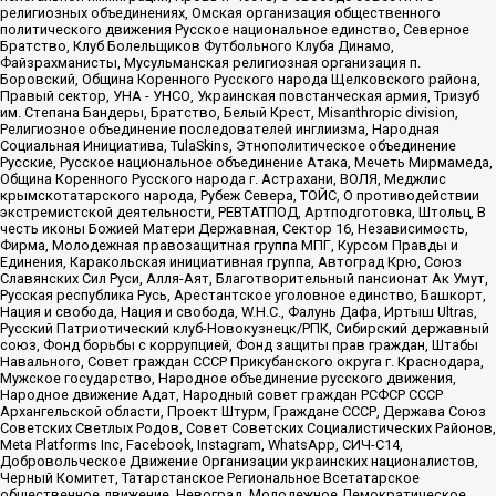
религиозных объединениях, Омская организация общественного
политического движения Русское национальное единство, Северное
Братство, Клуб Болельщиков Футбольного Клуба Динамо,
Файзрахманисты, Мусульманская религиозная организация п.
Боровский, Община Коренного Русского народа Щелковского района,
Правый сектор, УНА - УНСО, Украинская повстанческая армия, Тризуб
им. Степана Бандеры, Братство, Белый Крест, Misanthropic division,
Религиозное объединение последователей инглиизма, Народная
Социальная Инициатива, TulaSkins, Этнополитическое объединение
Русские, Русское национальное объединение Атака, Мечеть Мирмамеда,
Община Коренного Русского народа г. Астрахани, ВОЛЯ, Меджлис
крымскотатарского народа, Рубеж Севера, ТОЙС, О противодействии
экстремистской деятельности, РЕВТАТПОД, Артподготовка, Штольц, В
честь иконы Божией Матери Державная, Сектор 16, Независимость,
Фирма, Молодежная правозащитная группа МПГ, Курсом Правды и
Единения, Каракольская инициативная группа, Автоград Крю, Союз
Славянских Сил Руси, Алля-Аят, Благотворительный пансионат Ак Умут,
Русская республика Русь, Арестантское уголовное единство, Башкорт,
Нация и свобода, Нация и свобода, W.H.С., Фалунь Дафа, Иртыш Ultras,
Русский Патриотический клуб-Новокузнецк/РПК, Сибирский державный
союз, Фонд борьбы с коррупцией, Фонд защиты прав граждан, Штабы
Навального, Совет граждан СССР Прикубанского округа г. Краснодара,
Мужское государство, Народное объединение русского движения,
Народное движение Адат, Народный совет граждан РСФСР СССР
Архангельской области, Проект Штурм, Граждане СССР, Держава Союз
Советских Светлых Родов, Совет Советских Социалистических Районов,
Meta Platforms Inc, Facebook, Instagram, WhatsApp, СИЧ-С14,
Добровольческое Движение Организации украинских националистов,
Черный Комитет, Татарстанское Региональное Всетатарское
общественное движение, Невоград, Молодежное Демократическое