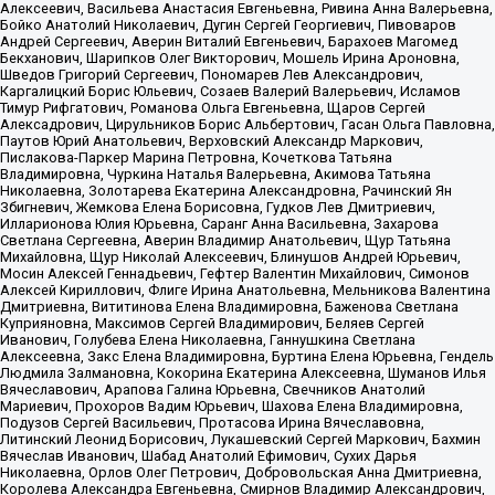
Алексеевич, Васильева Анастасия Евгеньевна, Ривина Анна Валерьевна,
Бойко Анатолий Николаевич, Дугин Сергей Георгиевич, Пивоваров
Андрей Сергеевич, Аверин Виталий Евгеньевич, Барахоев Магомед
Бекханович, Шарипков Олег Викторович, Мошель Ирина Ароновна,
Шведов Григорий Сергеевич, Пономарев Лев Александрович,
Каргалицкий Борис Юльевич, Созаев Валерий Валерьевич, Исламов
Тимур Рифгатович, Романова Ольга Евгеньевна, Щаров Сергей
Алексадрович, Цирульников Борис Альбертович, Гасан Ольга Павловна,
Паутов Юрий Анатольевич, Верховский Александр Маркович,
Пислакова-Паркер Марина Петровна, Кочеткова Татьяна
Владимировна, Чуркина Наталья Валерьевна, Акимова Татьяна
Николаевна, Золотарева Екатерина Александровна, Рачинский Ян
Збигневич, Жемкова Елена Борисовна, Гудков Лев Дмитриевич,
Илларионова Юлия Юрьевна, Саранг Анна Васильевна, Захарова
Светлана Сергеевна, Аверин Владимир Анатольевич, Щур Татьяна
Михайловна, Щур Николай Алексеевич, Блинушов Андрей Юрьевич,
Мосин Алексей Геннадьевич, Гефтер Валентин Михайлович, Симонов
Алексей Кириллович, Флиге Ирина Анатольевна, Мельникова Валентина
Дмитриевна, Вититинова Елена Владимировна, Баженова Светлана
Куприяновна, Максимов Сергей Владимирович, Беляев Сергей
Иванович, Голубева Елена Николаевна, Ганнушкина Светлана
Алексеевна, Закс Елена Владимировна, Буртина Елена Юрьевна, Гендель
Людмила Залмановна, Кокорина Екатерина Алексеевна, Шуманов Илья
Вячеславович, Арапова Галина Юрьевна, Свечников Анатолий
Мариевич, Прохоров Вадим Юрьевич, Шахова Елена Владимировна,
Подузов Сергей Васильевич, Протасова Ирина Вячеславовна,
Литинский Леонид Борисович, Лукашевский Сергей Маркович, Бахмин
Вячеслав Иванович, Шабад Анатолий Ефимович, Сухих Дарья
Николаевна, Орлов Олег Петрович, Добровольская Анна Дмитриевна,
Королева Александра Евгеньевна, Смирнов Владимир Александрович,