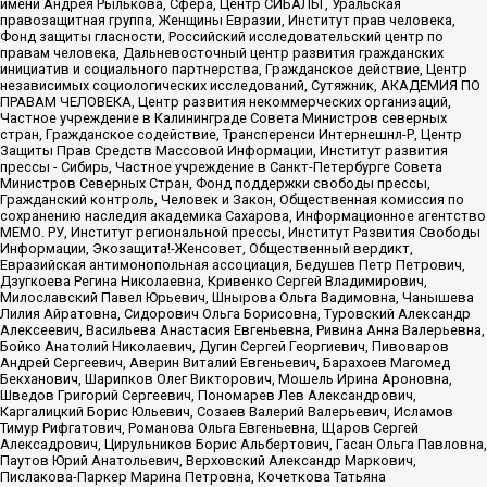
имени Андрея Рылькова, Сфера, Центр СИБАЛЬТ, Уральская
правозащитная группа, Женщины Евразии, Институт прав человека,
Фонд защиты гласности, Российский исследовательский центр по
правам человека, Дальневосточный центр развития гражданских
инициатив и социального партнерства, Гражданское действие, Центр
независимых социологических исследований, Сутяжник, АКАДЕМИЯ ПО
ПРАВАМ ЧЕЛОВЕКА, Центр развития некоммерческих организаций,
Частное учреждение в Калининграде Совета Министров северных
стран, Гражданское содействие, Трансперенси Интернешнл-Р, Центр
Защиты Прав Средств Массовой Информации, Институт развития
прессы - Сибирь, Частное учреждение в Санкт-Петербурге Совета
Министров Северных Стран, Фонд поддержки свободы прессы,
Гражданский контроль, Человек и Закон, Общественная комиссия по
сохранению наследия академика Сахарова, Информационное агентство
МЕМО. РУ, Институт региональной прессы, Институт Развития Свободы
Информации, Экозащита!-Женсовет, Общественный вердикт,
Евразийская антимонопольная ассоциация, Бедушев Петр Петрович,
Дзугкоева Регина Николаевна, Кривенко Сергей Владимирович,
Милославский Павел Юрьевич, Шнырова Ольга Вадимовна, Чанышева
Лилия Айратовна, Сидорович Ольга Борисовна, Туровский Александр
Алексеевич, Васильева Анастасия Евгеньевна, Ривина Анна Валерьевна,
Бойко Анатолий Николаевич, Дугин Сергей Георгиевич, Пивоваров
Андрей Сергеевич, Аверин Виталий Евгеньевич, Барахоев Магомед
Бекханович, Шарипков Олег Викторович, Мошель Ирина Ароновна,
Шведов Григорий Сергеевич, Пономарев Лев Александрович,
Каргалицкий Борис Юльевич, Созаев Валерий Валерьевич, Исламов
Тимур Рифгатович, Романова Ольга Евгеньевна, Щаров Сергей
Алексадрович, Цирульников Борис Альбертович, Гасан Ольга Павловна,
Паутов Юрий Анатольевич, Верховский Александр Маркович,
Пислакова-Паркер Марина Петровна, Кочеткова Татьяна