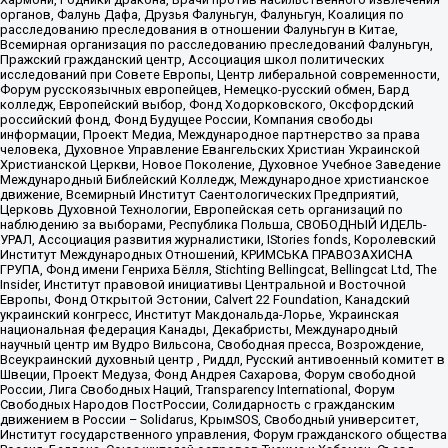
органов, Фалунь Дафа, Друзья Фалуньгун, Фалуньгун, Коалиция по
расследованию преследования в отношении Фалуньгун в Китае,
Всемирная организация по расследованию преследований Фалуньгун,
Пражский гражданский центр, Ассоциация школ политических
исследований при Совете Европы, Центр либеральной современности,
Форум русскоязычных европейцев, Немецко-русский обмен, Бард
колледж, Европейский выбор, Фонд Ходорковского, Оксфордский
российский фонд, Фонд Будущее России, Компания свободы
информации, Проект Медиа, Международное партнерство за права
человека, Духовное Управление Евангельских Христиан Украинской
Христианской Церкви, Новое Поколение, Духовное Учебное Заведение
Международный Библейский Колледж, Международное христианское
движение, Всемирный Институт Саентологических Предприятий,
Церковь Духовной Технологии, Европейская сеть организаций по
наблюдению за выборами, Республика Польша, СВОБОДНЫЙ ИДЕЛЬ-
УРАЛ, Ассоциация развития журналистики, IStories fonds, Королевский
Институт Международных Отношений, КРИМСЬКА ПРАВОЗАХИСНА
ГРУПА, Фонд имени Генриха Бёлля, Stichting Bellingcat, Bellingcat Ltd, The
Insider, Институт правовой инициативы Центральной и Восточной
Европы, Фонд Открытой Эстонии, Calvert 22 Foundation, Канадский
украинский конгресс, Институт Макдональда-Лорье, Украинская
национальная федерация Канады, Декабристы, Международный
научный центр им Вудро Вильсона, Свободная пресса, Возрождение,
Всеукраинский духовный центр , Риддл, Русский антивоенный комитет в
Швеции, Проект Медуза, Фонд Андрея Сахарова, Форум свободной
России, Лига Свободных Наций, Transparеncy International, Форум
Свободных Народов ПостРоссии, Солидарность с гражданским
движением в России – Solidarus, КрымSOS, Свободный университет,
Институт государственного управления, Форум гражданского общества