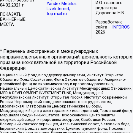
№ФС77-80335 от
И.О. главного
Yandex.Metrika,
04.02.2021 г.
редактора
LiveInternet,
Дорохова Н.В.
top.mail.ru
ПОКАЗАТЬ
БАННЕРНЫЕ
Разработчик
МЕСТА
сайта –
INFOROS
2026
* Перечень иностранных и международных
неправительственных организаций, деятельность которых
признана нежелательной на территории Российской
Федерации:
Национальный фонд в поддержку демократии, Институт Открытое
Общество Фонд Содействия, Фонд Открытое общество, Американо-
российский фонд по экономическому и правовому развитию,
Национальный Демократический Институт Международных Отношений,
MEDIA DEVELOPMENT INVESTMENT FUND, Международный
Республиканский Институт, Открытая Россия, Институт современной
России, Черноморский фонд регионального сотрудничества,
Европейская Платформа за Демократические Выборы,
Международный центр электоральных исследований, Германский фонд
Маршалла Соединенных Штатов, Тихоокеанский центр защиты
окружающей среды и природных ресурсов, Свободная Россия,
Всемирный конгресс украинцев, Атлантический совет, Человек в беде,
Европейский фонд за демократию, Джеймстаунский фонд, Прожект
Хармони, Родники дракона, Врачи против насильственного извлечения