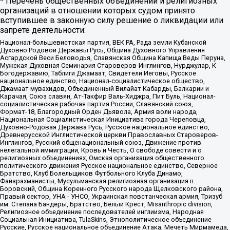
* Перечень общественных объединений и религиозных
организаций в отношении которых судом принято
вступившее в законную силу решение о ликвидации или
запрете деятельности:
Национал-большевистская партия, ВЕК РА, Рада земли Кубанской
Духовно Родовой Державы Русь, Община Духовного Управления
Асгардской Веси Беловодья, Славянская Община Капища Веды Перуна,
Мужская Духовная Семинария Староверов-Инглингов, Нурджулар, К
Богодержавию, Таблиги Джамаат, Свидетели Иеговы, Русское
национальное единство, Национал-социалистическое общество,
Джамаат мувахидов, Объединенный Вилайат Кабарды, Балкарии и
Карачая, Союз славян, Ат-Такфир Валь-Хиджра, Пит Буль, Национал-
социалистическая рабочая партия России, Славянский союз,
Формат-18, Благородный Орден Дьявола, Армия воли народа,
Национальная Социалистическая Инициатива города Череповца,
Духовно-Родовая Держава Русь, Русское национальное единство,
Древнерусской Инглистической церкви Православных Староверов-
Инглингов, Русский общенациональный союз, Движение против
нелегальной иммиграции, Кровь и Честь, О свободе совести и о
религиозных объединениях, Омская организация общественного
политического движения Русское национальное единство, Северное
Братство, Клуб Болельщиков Футбольного Клуба Динамо,
Файзрахманисты, Мусульманская религиозная организация п.
Боровский, Община Коренного Русского народа Щелковского района,
Правый сектор, УНА - УНСО, Украинская повстанческая армия, Тризуб
им. Степана Бандеры, Братство, Белый Крест, Misanthropic division,
Религиозное объединение последователей инглиизма, Народная
Социальная Инициатива, TulaSkins, Этнополитическое объединение
Русские, Русское национальное объединение Атака, Мечеть Мирмамеда,