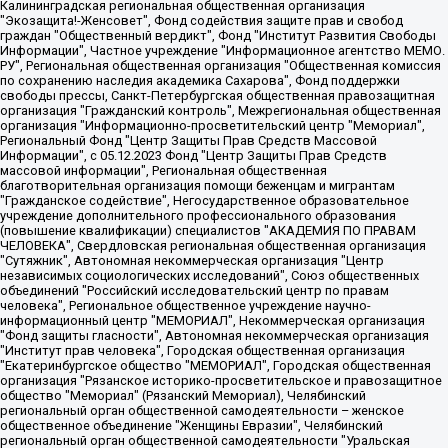
Калининградская региональная общественная организация "Экозащита!-Женсовет", Фонд содействия защите прав и свобод граждан "Общественный вердикт", Фонд "Институт Развития Свободы Информации", Частное учреждение "Информационное агентство МЕМО. РУ", Региональная общественная организация "Общественная комиссия по сохранению наследия академика Сахарова", Фонд поддержки свободы прессы, Санкт-Петербургская общественная правозащитная организация "Гражданский контроль", Межрегиональная общественная организация "Информационно-просветительский центр "Мемориал", Региональный Фонд "Центр Защиты Прав Средств Массовой Информации", с 05.12.2023 Фонд "Центр Защиты Прав Средств массовой информации", Региональная общественная благотворительная организация помощи беженцам и мигрантам "Гражданское содействие", Негосударственное образовательное учреждение дополнительного профессионального образования (повышение квалификации) специалистов "АКАДЕМИЯ ПО ПРАВАМ ЧЕЛОВЕКА", Свердловская региональная общественная организация "Сутяжник", Автономная некоммерческая организация "Центр независимых социологических исследований", Союз общественных объединений "Российский исследовательский центр по правам человека", Региональное общественное учреждение научно-информационный центр "МЕМОРИАЛ", Некоммерческая организация "Фонд защиты гласности", Автономная некоммерческая организация "Институт прав человека", Городская общественная организация "Екатеринбургское общество "МЕМОРИАЛ", Городская общественная организация "Рязанское историко-просветительское и правозащитное общество "Мемориал" (Рязанский Мемориал), Челябинский региональный орган общественной самодеятельности – женское общественное объединение "Женщины Евразии", Челябинский региональный орган общественной самодеятельности "Уральская правозащитная группа", Фонд содействия защите здоровья и социальной справедливости имени Андрея Рылькова, Автономная Некоммерческая Организация "Аналитический Центр Юрия Левады", Автономная некоммерческая организация социальной поддержки населения "Проект Апрель", Региональная общественная организация помощи женщинам и детям, находящимся в кризисной ситуации "Информационно-методический центр "Анна", Фонд содействия развитию массовых коммуникаций и правовому просвещению "Так-так-Так", Фонд содействия устойчивому развитию "Серебряная тайга", Свердловский региональный общественный фонд социальных проектов "Новое время", "Idel.Реалии", Кавказ.Реалии, Крым.Реалии, Телеканал Настоящее Время, Татаро-башкирская служба Радио Свобода (Azatliq Radiosi), Радио Свободная Европа/Радио Свобода (PCE/PC), "Сибирь.Реалии", "Фактограф", Благотворительный фонд помощи осужденным и их семьям, Автономная некоммерческая организация "Институт глобализации и социальных движений", Фонд "В защиту прав заключенных", Частное учреждение "Центр поддержки и содействия развитию средств массовой информации", Пензенский региональный общественный благотворительный фонд "Гражданский союз", "Север.Реалии", Некоммерческая организация Фонд "Правовая инициатива", Общество с ограниченной ответственностью "Радио Свободная Европа/Радио Свобода", Чешское информационное агентство "MEDIUM-ORIENT", Красноярская региональная общественная организация "Мы против СПИДа", Камалягин Денис Николаевич, Маркелов Сергей Евгеньевич, Пономарев Лев Александрович, Савицкая Людмила Алексеевна, Автономная некоммерческая организация "Центр по работе с проблемой насилия "НАСИЛИЮ.НЕТ", Межрегиональный профессиональный союз работников здравоохранения "Альянс врачей", Юридическое лицо, зарегистрированное в Латвийской Республике, SIA "Medusa Project" (регистрационный номер 40103797863, дата регистрации 10.06.2014), Некоммерческая организация "Фонд по борьбе с коррупцией", Автономная некоммерческая организация "Институт права и публичной политики", Баданин Роман Сергеевич, Гликин Максим Александрович, Железнова Мария Михайловна, Лукьянова Юлия Сергеевна, Маетная Елизавета Витальевна, Маняхин Петр Борисович, Чуракова Ольга Владимировна, Ярош Юлия Петровна, Юридическое лицо "The Insider SIA", зарегистрированное в Риге, Латвийская Республика (дата регистрации 26.06.2015), являющееся администратором доменного имени интернет-издания "The Insider SIA", https://theins.ru, Постернак Алексей Евгеньевич, Рубин Михаил Аркадьевич, Анин Роман Александрович, Юридическое лицо Istories fonds, зарегистрированное в Латвийской Республике (регистрационный номер 50008295751, дата регистрации 24.02.2020), Великовский Дмитрий Александрович, Долинина Ирина Николаевна, Мароховская Алеся Алексеевна, Шлейнов Роман Юрьевич, Шмагун Олеся Валентиновна, Общество с ограниченной ответственностью "Альтаир 2021", Общество с ограниченной ответственностью "Вега 2021", Общество с ограниченной ответственностью "Главный редактор 2021", Общество с ограниченной ответственностью "Ромашки монолит", Важенков Артем Валерьевич, Ивановская областная общественная организация "Центр гендерных исследований", Гурман Юрий Альбертович, Медиапроект "ОВД-Инфо", Егоров Владимир Владимирович, Жилинский Владимир Александрович, Общество с ограниченной ответственностью "ЗП", Иванова София Юрьевна, Карезина Инна Павловна, Кильтау Екатерина Викторовна, Петров Алексей Викторович, Пискунов Сергей Евгеньевич, Смирнов Сергей Сергеевич, Тихонов Михаил Сергеевич, Общество с ограниченной ответственностью "ЖУРНАЛИСТ-ИНОСТРАННЫЙ АГЕНТ", Арапова Галина Юрьевна, Вольтская Татьяна Анатольевна, Американская компания "Mason G.E.S. Anonymous Foundation" (США), являющаяся владельцем интернет-издания https://mnews.world/, Компания "Stichting Bellingcat", зарегистрированная в Нидерландах (дата регистрации 11.07.2018), Захаров Андрей Вячеславович, Клепиковская Екатерина Дмитриевна, Общество с ограниченной ответственностью "МЕМО", Перл Роман Александрович, Симонов Евгений Алексеевич, Соловьева Елена Анатольевна, Сотников Даниил Владимирович, Сурначева Елизавета Дмитриевна, Автономная некоммерческая организация по защите прав человека и информированию населения "Якутия – Наше Мнение", Общество с ограниченной ответственностью "Москоу диджитал медиа", с 26.01.2023 Общество с ограниченной ответственностью "Чайка Белые сады", Ветошкина Валерия Валерьевна, Заговора Максим Александрович, Межрегиональное общественное движение "Российская ЛГБТ - сеть", Оленичев Максим Владимирович, Павлов Иван Юрьевич, Скворцова Елена Сергеевна, Общество с ограниченной ответственностью "Как бы инагент", Кочетков Игорь Викторович, Общество с ограниченной ответственностью "Честные выборы", Еланчик Олег Александрович, Общество с ограниченной ответственностью "Нобелевский призыв", Гималова Регина Эмилевна, Григорьев Андрей Валерьевич, Григорьева Алина Александровна, Ассоциация по содействию защите прав призывников, альтернативнослужащих и военнослужащих "Правозащитная группа "Гражданин.Армия.Право", Хисамова Регина Фаритовна, Автономная некоммерческая организация по реализации социально-правовых программ "Лилит", Дальневосточное общественное движение "Маяк", Санкт-Петербургская ЛГБТ-инициативная группа "Выход", Инициативная группа ЛГБТ+ "Реверс", Алексеев Андрей Викторович, Бекбулатова Таисия Львовна, Беляев Иван Михайлович, Владыкина Елена Сергеевна, Гельман Марат Александрович, Никульшина Вероника Юрьевна, Толоконникова Надежда Андреевна, Шендерович Виктор Анатольевич, Общество с ограниченной ответственностью "Данное сообщение", Общество с ограниченной ответственностью Издательский дом "Новая глава", Айнбиндер Александра Александровна, Московский комьюнити-центр для ЛГБТ+инициатив, Благотворительный фонд развития филантропии, Deutsche Welle (Германия, Kurt-Schumacher-Strasse 3, 53113 Bonn), Борзунова Мария Михайловна, Воробьев Виктор Викторович, Голубева Анна Львовна, Константинова Алла Михайловна, Малкова Ирина Владимировна, Мурадов Мурад Абдулгалимович, Осетинская Елизавета Николаевна, Понасенков Евгений Николаевич, Ганапольский Матвей Юрьевич, Киселев Евгений Алексеевич, Борухович Ирина Григорьевна, Дремин Иван Тимофеевич, Дубровский Дмитрий Викторович, Красноярская региональная общественная организация поддержки и развития альтернативных образовательных технологий и межкультурных коммуникаций "ИНТЕРРА", Маяковская Екатерина Алексеевна, Фейгин Марк Захарович, Филимонов Андрей Викторович, Дзугкоева Регина Николаевна, Доброхотов Роман Александрович, Дудь Юрий Александрович, Елкин Сергей Владимирович, Кругликов Кирилл Игоревич, Сабунаева Мария Леонидовна, Семенов Алексей Владимирович, Шаинян Карен Багратович, Шульман Екатерина Михайловна, Асафьев Артур Валерьевич, Вахштайн Виктор Семенович, Венедиктов Алексей Алексеевич, Лушникова Екатерина Евгеньевна, Волков Леонид Михайлович, Невзоров Александр Глебович, Пархоменко Сергей Борисович, Сироткин Ярослав Николаевич, Кара-Мурза Владимир Владимирович, Баранова Наталья Владимировна, Гозман Леонид Яковлевич, Кагарлицкий Борис Юльевич, Климарев Михаил Валерьевич, Милов Владимир Станиславович, Автономная некоммерческая организация Краснодарский центр современного искусства "Типография", Моргенштерн Алишер Тагирович, Соболь Любовь Эдуардовна, Общество с ограниченной ответственностью "ЛИЗА НОРМ", Каспаров Гарри Кимович, Ходорковский Михаил Борисович, Общество с ограниченной ответственностью "Апрельские тезисы", Данилович Ирина Брониславовна, Кашин Олег Владимирович, Петров Николай Владимирович, Пивоваров Алексей Владимирович, Соколов Михаил Владимирович, Цветкова Юлия Владимировна, Чичваркин Евгений Александрович, Комитет против пыток/Команда против пыток, Общество с ограниченной ответственностью "Первый научный", Общество с ограниченной ответственностью "Вертолет и ко", Белоцерковская Вероника Борисовна, Кац Максим Евгеньевич, Лазарева Татьяна Юрьевна, Шаведдинов Руслан Табризович, Яшин Илья Валерьевич, Общество с ограниченной ответственностью "Иноагент ААВ", Алешковский Дмитрий Петрович, Альбац Евгения Марковна, Быков Дмитрий Львович, Галямина Юлия Евгеньевна, Лойко Сергей Леонидович, Мартынов Кирилл Константинович, Медведев Сергей Александрович, Крашенинников Федор Геннадиевич, Гордеева Катерина Вл