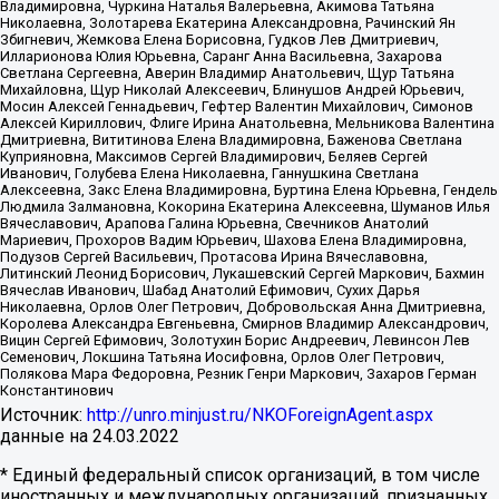
Владимировна, Чуркина Наталья Валерьевна, Акимова Татьяна
Николаевна, Золотарева Екатерина Александровна, Рачинский Ян
Збигневич, Жемкова Елена Борисовна, Гудков Лев Дмитриевич,
Илларионова Юлия Юрьевна, Саранг Анна Васильевна, Захарова
Светлана Сергеевна, Аверин Владимир Анатольевич, Щур Татьяна
Михайловна, Щур Николай Алексеевич, Блинушов Андрей Юрьевич,
Мосин Алексей Геннадьевич, Гефтер Валентин Михайлович, Симонов
Алексей Кириллович, Флиге Ирина Анатольевна, Мельникова Валентина
Дмитриевна, Вититинова Елена Владимировна, Баженова Светлана
Куприяновна, Максимов Сергей Владимирович, Беляев Сергей
Иванович, Голубева Елена Николаевна, Ганнушкина Светлана
Алексеевна, Закс Елена Владимировна, Буртина Елена Юрьевна, Гендель
Людмила Залмановна, Кокорина Екатерина Алексеевна, Шуманов Илья
Вячеславович, Арапова Галина Юрьевна, Свечников Анатолий
Мариевич, Прохоров Вадим Юрьевич, Шахова Елена Владимировна,
Подузов Сергей Васильевич, Протасова Ирина Вячеславовна,
Литинский Леонид Борисович, Лукашевский Сергей Маркович, Бахмин
Вячеслав Иванович, Шабад Анатолий Ефимович, Сухих Дарья
Николаевна, Орлов Олег Петрович, Добровольская Анна Дмитриевна,
Королева Александра Евгеньевна, Смирнов Владимир Александрович,
Вицин Сергей Ефимович, Золотухин Борис Андреевич, Левинсон Лев
Семенович, Локшина Татьяна Иосифовна, Орлов Олег Петрович,
Полякова Мара Федоровна, Резник Генри Маркович, Захаров Герман
Константинович
Источник:
http://unro.minjust.ru/NKOForeignAgent.aspx
данные на
24.03.2022
* Единый федеральный список организаций, в том числе
иностранных и международных организаций, признанных