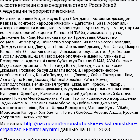
в соответствии с законодательством Российской
Федерации террористическими:
Высший военный Маджлисуль Шура Объединенных сил моджахедов
Кавказа, Конгресс народов Ичкерии и Дагестана, База, Асбат аль-
Ансар, Священная война, Исламская группа, Братья-мусульмане, Партия
исламского освобождения, Лашкар-И-Тайба, Исламская группа,
Движение Талибан, Исламская партия Туркестана, Общество
социальных реформ, Общество возрождения исламского наследия,
Дом двух святых, Джунд аш-Шам, Исламский джихад, Аль-Каида, Имарат
Кавказ, АБТО, Правый сектор, Исламское государство, Джабха аль-
Нусра ли-Ахль аш-Шам, Народное ополчение имени К. Минина и Д.
Пожарского, Аджр от Аллаха Субхану уа Тагьаля SHAM, АУМ Синрике,
Муджахеды джамаата Ат-Тавхида Валь-Джихад, Чистопольский
Джамаат, Рохнамо ба суи давлати исломи, Террористическое
сообщество Сеть, Катиба Таухид валь-Джихад, Хайят Тахрир аш-Шам,
Ахлю Сунна Валь Джамаа, National Socialism/White Power,
Артподготовка, Религиозная группа “Джамаат “Красный пахарь”,
Колумбайн, Хатлонский джамаат, Мусульманская религиозная группа п.
Кушкуль г. Оренбург, Крымско-татарский добровольческий батальон
имени Номана Челебиджихана, Азов, Партия исламского возрождения
Таджикистана, Народная самооборона, Дуббайский джамаат,
московская ячейка, Батал-Хаджи Белхороев, Маньяки Культ Убийц,
Молодёжь Которая Улыбается, Легион Свобода России, Айдар, Русский
добровольческий корпус
Источник:
http://nac.gov.ru/terroristicheskie-i-ekstremistskie-
organizacii-i-materialy.html
данные на
16.11.2023