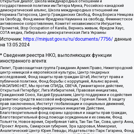
Открытый диалог, Школа международных отношений и
государственной политики им Питера Мунка, Российско-канадский
демократический альянс, Школа международных отношений им
Нормана Патерсона, Центр Гражданских Свобод, Фонд Бориса Немцова
за Свободу, Фонд имени Фридриха Науманна за свободу, Феминистское
антивоенное сопротивление, Комитет независимости Ингушетии,
Прометей, Stop Occupation of Karelia, Вернись живым, Фридом Хаус,
СОТА медиа, Либерально-демократическая Лига Украины
Источник:
https://minjust.gov.ru/ru/documents/7756/
данные
на
13.05.2024
* Сведения реестра НКО, выполняющих функции
иностранного агента:
Лилит, Правозащитная группа Гражданин.Армия.Право, Нижегородский
центр немецкой и европейской культуры, Центр гендерных
исследований, Фонд защиты прав граждан Штаб, Институт права и
публичной политики, Фонд борьбы с коррупцией, Альянс врачей,
НАСИЛИЮ.НЕТ, Мы против СПИДа, СВЕЧА, Гуманитарное действие,
Открытый Петербург, Лига Избирателей, Правовая инициатива,
Гражданский Союз, Хасдей Ерушалаим, Центр поддержки и содействия
развитию средств массовой информации, Горячая Линия, В защиту
прав заключенных, Институт глобализации и социальных движений,
Центр социально-информационных инициатив Действие,
Благотворительный фонд охраны здоровья и защиты прав граждан,
Благотворительный фонд помощи осужденным и их семьям, Фонд
Тольятти, Новое время, Серебряная тайга, Так-Так-Так, Сова, центр Анна,
Проект Апрель, Самарская губерния, Эра здоровья, Мемориал,
Аналитический Центр Юрия Левады, Издательство Парк Гагарина, Фонд