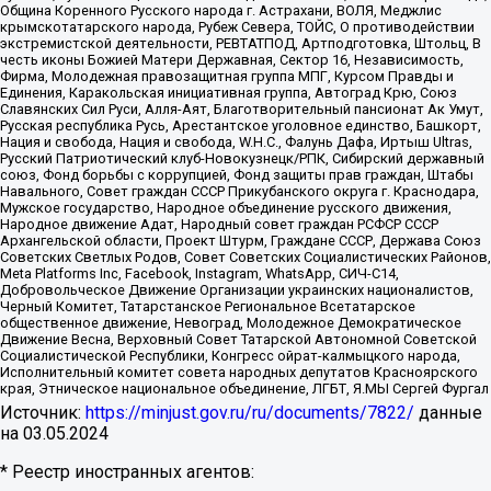
Община Коренного Русского народа г. Астрахани, ВОЛЯ, Меджлис
крымскотатарского народа, Рубеж Севера, ТОЙС, О противодействии
экстремистской деятельности, РЕВТАТПОД, Артподготовка, Штольц, В
честь иконы Божией Матери Державная, Сектор 16, Независимость,
Фирма, Молодежная правозащитная группа МПГ, Курсом Правды и
Единения, Каракольская инициативная группа, Автоград Крю, Союз
Славянских Сил Руси, Алля-Аят, Благотворительный пансионат Ак Умут,
Русская республика Русь, Арестантское уголовное единство, Башкорт,
Нация и свобода, Нация и свобода, W.H.С., Фалунь Дафа, Иртыш Ultras,
Русский Патриотический клуб-Новокузнецк/РПК, Сибирский державный
союз, Фонд борьбы с коррупцией, Фонд защиты прав граждан, Штабы
Навального, Совет граждан СССР Прикубанского округа г. Краснодара,
Мужское государство, Народное объединение русского движения,
Народное движение Адат, Народный совет граждан РСФСР СССР
Архангельской области, Проект Штурм, Граждане СССР, Держава Союз
Советских Светлых Родов, Совет Советских Социалистических Районов,
Meta Platforms Inc, Facebook, Instagram, WhatsApp, СИЧ-С14,
Добровольческое Движение Организации украинских националистов,
Черный Комитет, Татарстанское Региональное Всетатарское
общественное движение, Невоград, Молодежное Демократическое
Движение Весна, Верховный Совет Татарской Автономной Советской
Социалистической Республики, Конгресс ойрат-калмыцкого народа,
Исполнительный комитет совета народных депутатов Красноярского
края, Этническое национальное объединение, ЛГБТ, Я.МЫ Сергей Фургал
Источник:
https://minjust.gov.ru/ru/documents/7822/
данные
на
03.05.2024
* Реестр иностранных агентов: