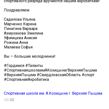
спортивного разряда вручаются нашим акробаткам!
Поздравляем:
Садилова Ульяна
Марченко Карина
Пинигина Варвара
Азмуханова Эмилина
Уфимцева Анисия
Рожина Анна
Малаева Софья
Вы — большие молодчинки!
#Гордимся #Таланты
#СпортивнаяшколаимАКозицынагВерхняяПышма
#ВерхняяПышма #СвердловскаяОбласть #спорт
#СпортивнаяАкробатика
Спортивная школа им. А.Козицына г. Верхняя Пышма
30