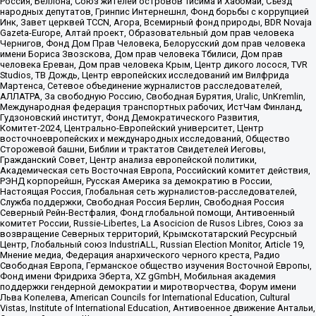
Россия, Беллона, Союз жителей островов Тисима и Хабомаи, Съезд
народных депутатов, Гринпис Интернешнл, Фонд борьбы с коррупцией
Инк, Завет церквей TCCN, Агора, Всемирный фонд природы, BDR Novaja
Gazeta-Europe, Алтай проект, Образовательный дом прав человека
Чернигов, Фонд Дом Прав Человека, Белорусский дом прав человека
имени Бориса Звозскова, Дом прав человека Тбилиси, Дом прав
человека Ереван, Дом прав человека Крым, Центр дикого лосося, TVR
Studios, ТВ Дождь, Центр европейских исследований им Вилфрида
Мартенса, Сетевое объединение журналистов расследователей,
АЛЛАТРА, За свободную Россию, Свободная Бурятия, Uralic, UnKremlin,
Международная федерация транспортных рабочих, ИстЧам Финланд,
Гудзоновский институт, Фонд Демократического Развития,
Комитет-2024, Центрально-Европейский университет, Центр
восточноевропейских и международных исследований, Общество
Сторожевой башни, Библии и трактатов Свидетелей Иеговы,
Гражданский Совет, Центр анализа европейской политики,
Академическая сеть Восточная Европа, Российский комитет действия,
РЭНД корпорейшн, Русская Америка за демократию в России,
Настоящая Россия, Глобальная сеть журналистов-расследователей,
Служба поддержки, Свободная Россия Берлин, Свободная Россия
Северный Рейн-Вестфалия, Фонд глобальной помощи, Антивоенный
комитет России, Russie-Libertes, La Asocicion de Rusos Libres, Союз за
возвращение Северных территорий, Крымскотатарский Ресурсный
Центр, Глобальный союз IndustriALL, Russian Election Monitor, Article 19,
Мнение медиа, Федерация анархического черного креста, Радио
Свободная Европа, Германское общество изучения Восточной Европы,
Фонд имени Фридриха Эберта, XZ gGmbH, Мобильная академия
поддержки гендерной демократии и миротворчества, Форум имени
Льва Копелева, American Councils for International Education, Cultural
Vistas, Institute of International Education, Антивоенное движение Антальи,