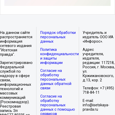
На данном сайте
Порядок обработки
Учредитель и
распространяется
персональных
издатель ООО ИА
информация
данных
«Инфорос».
сетевого издания
Политика
Адрес
"Исетская
конфиденциальности
учредителя,
правда".
и защиты
издателя,
Зарегистрировано
информации
редакции: 117218,
Федеральной
Россия, г. Москва,
Согласие на
службой по
ул.
обработку
надзору в сфере
Кржижановского,
персональных
связи,
д.13, кор. 2
данных обратной
информационных
связи
Телефон: +7 (495)
технологий и
718-84-11
массовых
Согласие на
коммуникаций
обработку
E-mail:
(Роскомнадзор).
персональных
info@isetskaya-
Реестровая
данных с помощью
pravda.ru
запись Эл
сервисов