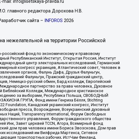
E-mail: info@isetskaya-pravda.ru
И.О. главного редактора Дорохова Н.В.
Разработчик сайта –
INFOROS
2026
на нежелательной на территории Российской
-российский фонд по экономическому и правовому
ый Республиканский Институт, Открытая Россия, Институт
ждународный центр электоральных исследований, Германский
мирный конгресс украинцев, Атлантический совет, Человек в
звлечения органов, Фалунь Дафа, Друзья Фалуньгун,
еследований Фалуньгун, Пражский гражданский центр,
цев, Немецко-русский обмен, Бард колледж, Европейский
Международное партнерство за права человека, Духовное
ый Библейский Колледж, Международное христианское
аблюдению за выборами, Республика Польша, СВОБОДНЫЙ
АХИСНА ГРУПА, Фонд имени Генриха Бёлля, Stichting
t 22 Foundation, Канадский украинский конгресс, Институт
вободная пресса, Возрождение, Всеукраинский духовный
х Наций, Transparеncy International, Форум Свободных
ударственного управления, Форум гражданского общества
ией Инк, Завет церквей TCCN, Агора, Всемирный фонд
сский дом прав человека имени Бориса Звозскова, Дом прав
ских исследований им Вилфрида Мартенса, Сетевое
едерация транспортных рабочих, ИстЧам Финланд,