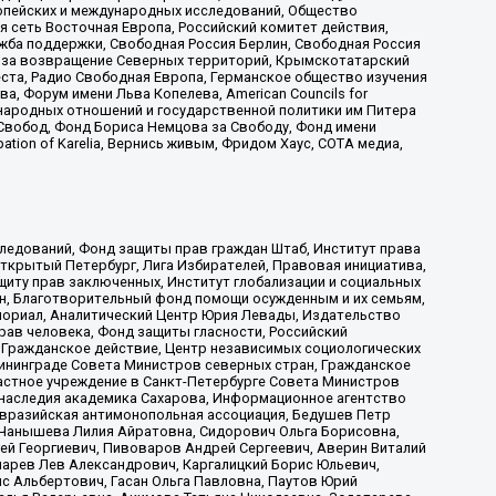
ропейских и международных исследований, Общество
я сеть Восточная Европа, Российский комитет действия,
жба поддержки, Свободная Россия Берлин, Свободная Россия
оюз за возвращение Северных территорий, Крымскотатарский
 креста, Радио Свободная Европа, Германское общество изучения
 Форум имени Льва Копелева, American Councils for
международных отношений и государственной политики им Питера
Свобод, Фонд Бориса Немцова за Свободу, Фонд имени
ion of Karelia, Вернись живым, Фридом Хаус, СОТА медиа,
ледований, Фонд защиты прав граждан Штаб, Институт права
Открытый Петербург, Лига Избирателей, Правовая инициатива,
иту прав заключенных, Институт глобализации и социальных
н, Благотворительный фонд помощи осужденным и их семьям,
Мемориал, Аналитический Центр Юрия Левады, Издательство
рав человека, Фонд защиты гласности, Российский
 Гражданское действие, Центр независимых социологических
ининграде Совета Министров северных стран, Гражданское
астное учреждение в Санкт-Петербурге Совета Министров
 наследия академика Сахарова, Информационное агентство
Евразийская антимонопольная ассоциация, Бедушев Петр
 Чанышева Лилия Айратовна, Сидорович Ольга Борисовна,
гей Георгиевич, Пивоваров Андрей Сергеевич, Аверин Виталий
марев Лев Александрович, Каргалицкий Борис Юльевич,
с Альбертович, Гасан Ольга Павловна, Паутов Юрий