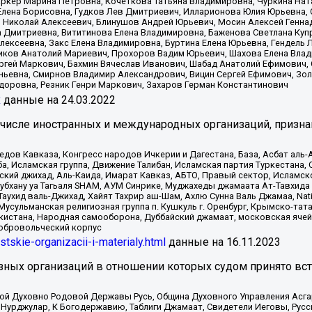
ркер Марина Петровна, Кочеткова Татьяна Владимировна, Чуркина Нат
Елена Борисовна, Гудков Лев Дмитриевич, Илларионова Юлия Юрьевна, С
 Николай Алексеевич, Блинушов Андрей Юрьевич, Мосин Алексей Генна
а Дмитриевна, Вититинова Елена Владимировна, Баженова Светлана Куп
Алексеевна, Закс Елена Владимировна, Буртина Елена Юрьевна, Гендель
иков Анатолий Мариевич, Прохоров Вадим Юрьевич, Шахова Елена Влад
ргей Маркович, Бахмин Вячеслав Иванович, Шабад Анатолий Ефимович, 
ьевна, Смирнов Владимир Александрович, Вицин Сергей Ефимович, Зол
доровна, Резник Генри Маркович, Захаров Герман Константинович
x
данные на
24.03.2022
 числе иностранных и международных организаций, призна
в Кавказа, Конгресс народов Ичкерии и Дагестана, База, Асбат аль-Ан
ба, Исламская группа, Движение Талибан, Исламская партия Туркестан
ский джихад, Аль-Каида, Имарат Кавказ, АБТО, Правый сектор, Исламск
Субхану уа Тагьаля SHAM, АУМ Синрике, Муджахеды джамаата Ат-Тавхида
ухид валь-Джихад, Хайят Тахрир аш-Шам, Ахлю Сунна Валь Джамаа, Natio
Мусульманская религиозная группа п. Кушкуль г. Оренбург, Крымско-т
кистана, Народная самооборона, Дуббайский джамаат, московская ячей
добровольческий корпус
istskie-organizacii-i-materialy.html
данные на
16.11.2023
зных организаций в отношении которых судом принято вс
ской Духовно Родовой Державы Русь, Община Духовного Управления Асг
Нурджулар, К Богодержавию, Таблиги Джамаат, Свидетели Иеговы, Рус