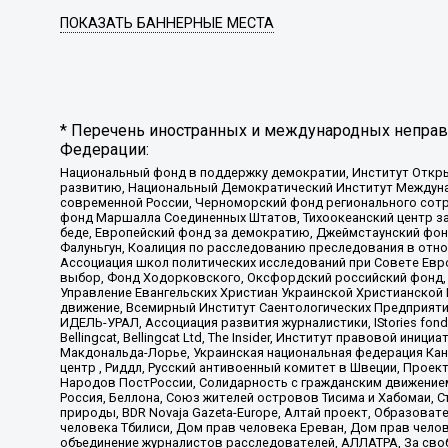
ПОКАЗАТЬ БАННЕРНЫЕ МЕСТА
* Перечень иностранных и международных неправи
Федерации:
Национальный фонд в поддержку демократии, Институт Откр
развитию, Национальный Демократический Институт Междуна
современной России, Черноморский фонд регионального сот
фонд Маршалла Соединенных Штатов, Тихоокеанский центр за
беде, Европейский фонд за демократию, Джеймстаунский фонд
Фалуньгун, Коалиция по расследованию преследования в отно
Ассоциация школ политических исследований при Совете Евр
выбор, Фонд Ходорковского, Оксфордский российский фонд, 
Управление Евангельских Христиан Украинской Христианской
движение, Всемирный Институт Саентологических Предприяти
ИДЕЛЬ-УРАЛ, Ассоциация развития журналистики, IStories fo
Bellingcat, Bellingcat Ltd, The Insider, Институт правовой ин
Макдональда-Лорье, Украинская национальная федерация Кан
центр , Риддл, Русский антивоенный комитет в Швеции, Проект
Народов ПостРоссии, Солидарность с гражданским движением 
Россия, Беллона, Союз жителей островов Тисима и Хабомаи, 
природы, BDR Novaja Gazeta-Europe, Алтай проект, Образова
человека Тбилиси, Дом прав человека Ереван, Дом прав челов
объединение журналистов расследователей, АЛЛАТРА, За своб