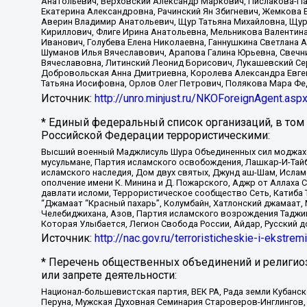
Анатольевич, Верховский Александр Маркович, Пислакова-Па
Екатерина Александровна, Рачинский Ян Збигневич, Жемкова 
Аверин Владимир Анатольевич, Щур Татьяна Михайловна, Щур
Кириллович, Флиге Ирина Анатольевна, Мельникова Валентин
Иванович, Голубева Елена Николаевна, Ганнушкина Светлана 
Шуманов Илья Вячеславович, Арапова Галина Юрьевна, Свечн
Вячеславовна, Литинский Леонид Борисович, Лукашевский Се
Добровольская Анна Дмитриевна, Королева Александра Евген
Татьяна Иосифовна, Орлов Олег Петрович, Полякова Мара Фе
Источник:
http://unro.minjust.ru/NKOForeignAgent.asp
* Единый федеральный список организаций, в том
Российской Федерации террористическими:
Высший военный Маджлисуль Шура Объединенных сил моджахедо
мусульмане, Партия исламского освобождения, Лашкар-И-Тай
исламского наследия, Дом двух святых, Джунд аш-Шам, Ислам
ополчение имени К. Минина и Д. Пожарского, Аджр от Аллаха 
давлати исломи, Террористическое сообщество Сеть, Катиба Та
“Джамаат “Красный пахарь”, Колумбайн, Хатлонский джамаат, 
Челебиджихана, Азов, Партия исламского возрождения Таджи
Которая Улыбается, Легион Свобода России, Айдар, Русский 
Источник:
http://nac.gov.ru/terroristicheskie-i-ekstrem
* Перечень общественных объединений и религио
или запрете деятельности:
Национал-большевистская партия, ВЕК РА, Рада земли Кубан
Перуна, Мужская Духовная Семинария Староверов-Инглингов, 