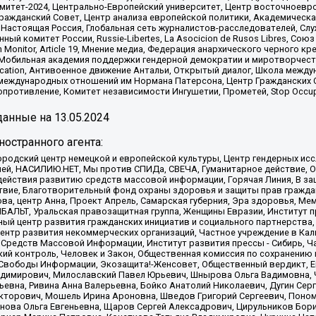
омитет-2024, Центрально-Европейский университет, Центр восточноев
ражданский Совет, Центр анализа европейской политики, Академическа
Настоящая Россия, Глобальная сеть журналистов-расследователей, Слу
ый комитет России, Russie-Libertes, La Asocicion de Rusos Libres, С
on Monitor, Article 19, Мнение медиа, Федерация анархического черного
обильная академия поддержки гендерной демократии и миротворчества,
ational Education, Антивоенное движение Антальи, Открытый диалог, Школа 
 международных отношений им Нормана Патерсона, Центр Гражданских 
ротивление, Комитет независимости Ингушетии, Прометей, Stop Occupat
анные на
13.05.2024
остранного агента:
родский центр немецкой и европейской культуры, Центр гендерных исс
ачей, НАСИЛИЮ.НЕТ, Мы против СПИДа, СВЕЧА, Гуманитарное действие, 
ействия развитию средств массовой информации, Горячая Линия, В защ
твие, Благотворительный фонд охраны здоровья и защиты прав гражда
 Сова, центр Анна, Проект Апрель, Самарская губерния, Эра здоровья, 
ИБАЛЬТ, Уральская правозащитная группа, Женщины Евразии, Институт п
ый центр развития гражданских инициатив и социального партнерства,
нтр развития некоммерческих организаций, Частное учреждение в Кал
 Средств Массовой Информации, Институт развития прессы - Сибирь, Ч
ий контроль, Человек и Закон, Общественная комиссия по сохранению
я Свободы Информации, Экозащита!-Женсовет, Общественный вердикт, 
ладимирович, Милославский Павел Юрьевич, Шнырова Ольга Вадимовна,
ьевна, Ривина Анна Валерьевна, Бойко Анатолий Николаевич, Дугин Сер
икторович, Мошель Ирина Ароновна, Шведов Григорий Сергеевич, Поно
нова Ольга Евгеньевна, Щаров Сергей Алексадрович, Цирульников Бори