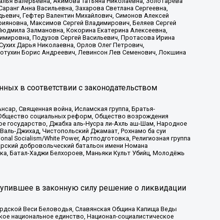
алья Валерьевна, Акимова Татьяна Николаевна, Золотарева
аранг Анна Васильевна, Захарова Светлана Сергеевна,
дьевич, Гефтер Валентин Михайлович, Симонов Алексей
рияновна, Максимов Сергей Владимирович, Беляев Сергей
 Людмила Залмановна, Кокорина Екатерина Алексеевна,
имировна, Подузов Сергей Васильевич, Протасова Ирина
Сухих Дарья Николаевна, Орлов Олег Петрович,
отухин Борис Андреевич, Левинсон Лев Семенович, Локшина
нных в соответствии с законодательством
сар, Священная война, Исламская группа, Братья-
а, Общество социальных реформ, Общество возрождения
ое государство, Джабха аль-Нусра ли-Ахль аш-Шам, Народное
 Валь-Джихад, Чистопольский Джамаат, Рохнамо ба суи
nal Socialism/White Power, Артподготовка, Религиозная группа
атарский добровольческий батальон имени Номана
ка, Батал-Хаджи Белхороев, Маньяки Культ Убийц, Молодёжь
тупившее в законную силу решение о ликвидации
ардской Веси Беловодья, Славянская Община Капища Веды
ское национальное единство, Национал-социалистическое