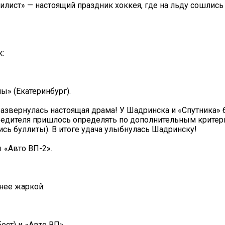
илист» — настоящий праздник хоккея, где на льду сошлис
:
ы» (Екатеринбург).
развернулась настоящая драма! У Шадринска и «Спутника»
бедителя пришлось определять по дополнительным критери
сь буллиты). В итоге удача улыбнулась Шадринску!
 «Авто ВП-2».
нее жаркой:
ест) и «Авто ВП».