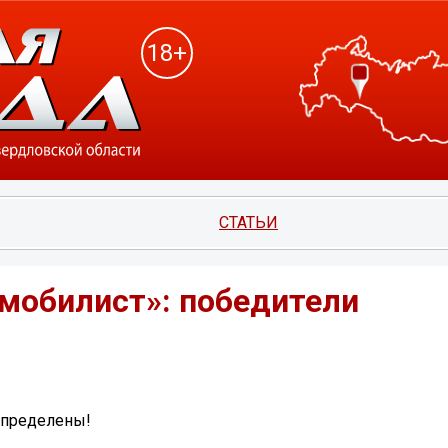
18+
СТАТЬИ
омобилист»: победители
определены!