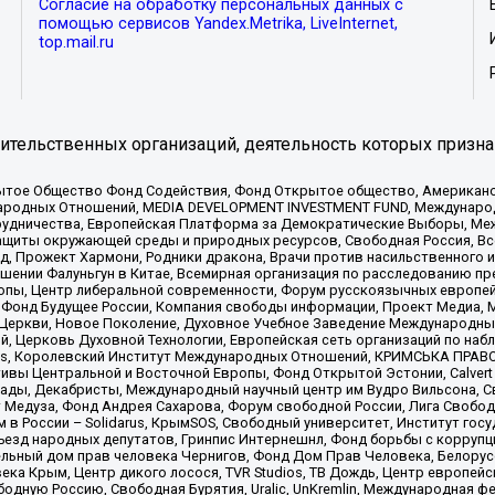
Согласие на обработку персональных данных с
помощью сервисов Yandex.Metrika, LiveInternet,
top.mail.ru
тельственных организаций, деятельность которых призна
ытое Общество Фонд Содействия, Фонд Открытое общество, Американо
родных Отношений, MEDIA DEVELOPMENT INVESTMENT FUND, Международн
рудничества, Европейская Платформа за Демократические Выборы, Ме
щиты окружающей среды и природных ресурсов, Свободная Россия, Все
, Прожект Хармони, Родники дракона, Врачи против насильственного и
шении Фалуньгун в Китае, Всемирная организация по расследованию пр
опы, Центр либеральной современности, Форум русскоязычных европей
Фонд Будущее России, Компания свободы информации, Проект Медиа, 
 Церкви, Новое Поколение, Духовное Учебное Заведение Международн
й, Церковь Духовной Технологии, Европейская сеть организаций по н
nds, Королевский Институт Международных Отношений, КРИМСЬКА ПРАВОЗ
ициативы Центральной и Восточной Европы, Фонд Открытой Эстонии, Calver
ады, Декабристы, Международный научный центр им Вудро Вильсона, С
 Медуза, Фонд Андрея Сахарова, Форум свободной России, Лига Свободны
в России – Solidarus, КрымSOS, Свободный университет, Институт гос
Съезд народных депутатов, Гринпис Интернешнл, Фонд борьбы с коррупц
тельный дом прав человека Чернигов, Фонд Дом Прав Человека, Белору
ека Крым, Центр дикого лосося, TVR Studios, ТВ Дождь, Центр европей
одную Россию, Свободная Бурятия, Uralic, UnKremlin, Международная ф