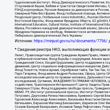
Гудзоновский институт, Фонд Демократического Развития, К
Сторожевой башни, Библии и трактатов Свидетелей Иеговы, Г
РЭНД корпорейшн, Русская Америка за демократию в России, 
Северный Рейн-Вестфалия, Фонд глобальной помощи, Антивоенн
Ресурсный Центр, Глобальный союз IndustriALL, Russian Electi
Восточной Европы, Фонд имени Фридриха Эберта, XZ gGmbH, М
International Education, Cultural Vistas, Institute of Intern
Мунка, Российско-канадский демократический альянс, Школа
Фридриха Науманна за свободу, Феминистское антивоенное соп
Либерально-демократическая Лига Украины
Источник:
https://minjust.gov.ru/ru/documents/7756/
д
* Сведения реестра НКО, выполняющих функции ин
Лилит, Правозащитная группа Гражданин.Армия.Право, Нижего
и публичной политики, Фонд борьбы с коррупцией, Альянс вр
Гражданский Союз, Хасдей Ерушалаим, Центр поддержки и сод
движений, Центр социально-информационных инициатив Дейс
Фонд Тольятти, Новое время, Серебряная тайга, Так-Так-Так,
Парк Гагарина, Фонд имени Андрея Рылькова, Сфера, Центр С
исследовательский центр по правам человека, Дальневосточн
исследований, Сутяжник, АКАДЕМИЯ ПО ПРАВАМ ЧЕЛОВЕКА, Це
содействие, Трансперенси Интернешнл-Р, Центр Защиты Прав
Северных Стран, Фонд поддержки свободы прессы, Гражданск
МЕМО. РУ, Институт региональной прессы, Институт Развити
Петрович, Дзугкоева Регина Николаевна, Кривенко Сергей В
Туровский Александр Алексеевич, Васильева Анастасия Евген
Евгеньевич, Барахоев Магомед Бекханович, Шарипков Олег В
Созаев Валерий Валерьевич, Исламов Тимур Рифгатович, Рома