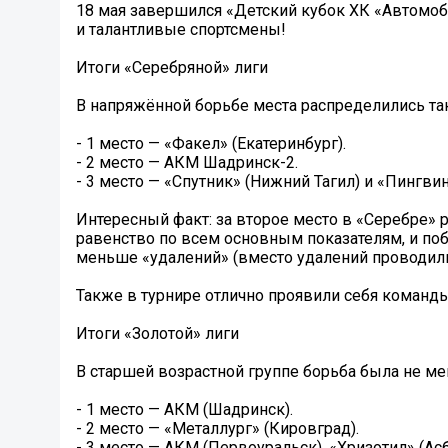
18 мая завершился «Детский кубок ХК «Автомоб
и талантливые спортсмены!
Итоги «Серебряной» лиги
В напряжённой борьбе места распределились так
- 1 место — «Факел» (Екатеринбург).
- 2 место — АКМ Шадринск-2.
- 3 место — «Спутник» (Нижний Тагил) и «Пингвин
Интересный факт: за второе место в «Серебре» 
равенство по всем основным показателям, и по
меньше «удалений» (вместо удалений проводили
Также в турнире отлично проявили себя команды
Итоги «Золотой» лиги
В старшей возрастной группе борьба была не ме
- 1 место — АКМ (Шадринск).
- 2 место — «Металлург» (Кировград).
- 3 место — АКМ (Первоуральск), «Хризотил» (Асб