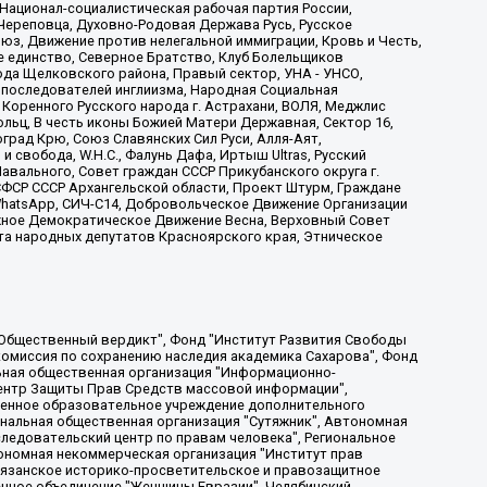
 Национал-социалистическая рабочая партия России,
Череповца, Духовно-Родовая Держава Русь, Русское
з, Движение против нелегальной иммиграции, Кровь и Честь,
е единство, Северное Братство, Клуб Болельщиков
ода Щелковского района, Правый сектор, УНА - УНСО,
ие последователей инглиизма, Народная Социальная
 Коренного Русского народа г. Астрахани, ВОЛЯ, Меджлис
льц, В честь иконы Божией Матери Державная, Сектор 16,
рад Крю, Союз Славянских Сил Руси, Алля-Аят,
 свобода, W.H.С., Фалунь Дафа, Иртыш Ultras, Русский
вального, Совет граждан СССР Прикубанского округа г.
ФСР СССР Архангельской области, Проект Штурм, Граждане
, WhatsApp, СИЧ-С14, Добровольческое Движение Организации
жное Демократическое Движение Весна, Верховный Совет
та народных депутатов Красноярского края, Этническое
, Дальневосточное общественное движение "Маяк", Санкт-Петербургская ЛГБТ-инициативная группа "Выход", Инициативная группа ЛГБТ+ "Реверс", Алексеев Андрей Викторович, Бекбулатова Таисия Львовна, Беляев Иван Михайлович, Владыкина Елена Сергеевна, Гельман Марат Александрович, Никульшина Вероника Юрьевна, Толоконникова Надежда Андреевна, Шендерович Виктор Анатольевич, Общество с ограниченной ответственностью "Данное сообщение", Общество с ограниченной ответственностью Издательский дом "Новая глава", Айнбиндер Александра Александровна, Московский комьюнити-центр для ЛГБТ+инициатив, Благотворительный фонд развития филантропии, Deutsche Welle (Германия, Kurt-Schumacher-Strasse 3, 53113 Bonn), Борзунова Мария Михайловна, Воробьев Виктор Викторович, Голубева Анна Львовна, Константинова Алла Михайловна, Малкова Ирина Владимировна, Мурадов Мурад Абдулгалимович, Осетинская Елизавета Николаевна, Понасенков Евгений Николаевич, Ганапольский Матвей Юрьевич, Киселев Евгений Алексеевич, Борухович Ирина Григорьевна, Дремин Иван Тимофеевич, Дубровский Дмитрий Викторович, Красноярская региональная общественная организация поддержки и развития альтернативных образовательных технологий и межкультурных коммуникаций "ИНТЕРРА", Маяковская Екатерина Алексеевна, Фейгин Марк Захарович, Филимонов Андрей Викторович, Дзугкоева Регина Николаевна, Доброхотов Роман Александрович, Дудь Юрий Александрович, Елкин Сергей Владимирович, Кругликов Кирилл Игоревич, Сабунаева Мария Леонидовна, Семенов Алексей Владимирович, Шаинян Карен Багратович, Шульман Екатерина Михайловна, Асафьев Артур Валерьевич, Вахштайн Виктор Семенович, Венедиктов Алексей Алексеевич, Лушникова Екатерина Евгеньевна, Волков Леонид Михайлович, Невзоров Александр Глебович, Пархоменко Сергей Борисович, Сироткин Ярослав Николаевич, Кара-Мурза Владимир Владимирович, Баранова Наталья Владимировна, Гозман Леонид Яковлевич, Кагарлицкий Борис Юльевич, Климарев Михаил Валерьевич, Милов Владимир Станиславович, Автономная некоммерческая организация Краснодарский центр современного искусства "Типография", Моргенштерн Алишер Тагирович, Соболь Любовь Эдуардовна, Общество с ограниченной ответственностью "ЛИЗА НОРМ", Каспаров Гарри Кимович, Ходорковский Михаил Борисович, Общество с ограниченной ответственностью "Апрельские тезисы", Данилович Ирина Брониславовна, Кашин Олег Владимирович, Петров Николай Владимирович, Пивоваров Алексей Владимирович, Соколов Михаил Владимирович, Цветкова Юлия Владимировна, Чичваркин Евгений Александрович, Комитет против пыток/Команда против пыток, Общество с ограниченной ответственностью "Первый научный", Общество с ограниченной ответственностью "Вертолет и ко", Белоцерковская Вероника Борисовна, Кац Максим Евгеньевич, Лазарева Татьяна Юрьевна, Шаведдинов Руслан Табризович, Яшин Илья Валерьевич, Общество с ограниченной ответственностью "Иноагент ААВ", Алешковский Дмитрий Петрович, Альбац Евгения Марковна, Быков Дмитрий Львович, Галямина Юлия Евгеньевна, Лойко Сергей Леонидович, Мартынов Кирилл Константинович, Медведев Сергей Александрович, Крашенинников Федор Геннадиевич, Гордеева Катерина Вл