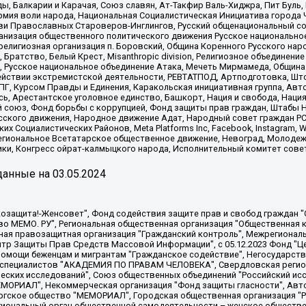
, Балкарии и Карачая, Союз славян, Ат-Такфир Валь-Хиджра, Пит Буль,
рмия воли народа, Национальная Социалистическая Инициатива города 
ви Православных Староверов-Инглингов, Русский общенациональный сою
ганизация общественного политического движения Русское национально
елигиозная организация п. Боровский, Община Коренного Русского нар
 Братство, Белый Крест, Misanthropic division, Религиозное объединен
е, Русское национальное объединение Атака, Мечеть Мирмамеда, Община
йствии экстремистской деятельности, РЕВТАТПОД, Артподготовка, Што
, Курсом Правды и Единения, Каракольская инициативная группа, Автог
ь, Арестантское уголовное единство, Башкорт, Нация и свобода, Нация и
союз, Фонд борьбы с коррупцией, Фонд защиты прав граждан, Штабы На
сского движения, Народное движение Адат, Народный совет граждан РС
х Социалистических Районов, Meta Platforms Inc, Facebook, Instagram
Региональное Всетатарское общественное движение, Невоград, Молоде
ки, Конгресс ойрат-калмыцкого народа, Исполнительный комитет сове
анные на
03.05.2024
 "Мы против СПИДа", Камалягин Денис Николаевич, Маркелов Сергей Евгеньевич, Пономарев Лев Александрович, Савицкая Людмила Алексеевна, Автономная некоммерческая организация "Центр по работе с проблемой насилия "НАСИЛИЮ.НЕТ", Межрегиональный профессиональный союз работников здравоохранения "Альянс врачей", Юридическое лицо, зарегистрированное в Латвийской Республике, SIA "Medusa Project" (регистрационный номер 40103797863, дата регистрации 10.06.2014), Некоммерческая организация "Фонд по борьбе с коррупцией", Автономная некоммерческая организация "Институт права и публичной политики", Баданин Роман Сергеевич, Гликин Максим Александрович, Железнова Мария Михайловна, Лукьянова Юлия Сергеевна, Маетная Елизавета Витальевна, Маняхин Петр Борисович, Чуракова Ольга Владимировна, Ярош Юлия Петровна, Юридическое лицо "The Insider SIA", зарегистрированное в Риге, Латвийская Республика (дата регистрации 26.06.2015), являющееся администратором доменного имени интернет-издания "The Insider SIA", https://theins.ru, Постернак Алексей Евгеньевич, Рубин Михаил Аркадьевич, Анин Роман Александрович, Юридическое лицо Istories fonds, зарегистрированное в Латвийской Республике (регистрационный номер 50008295751, дата регистрации 24.02.2020), Великовский Дмитрий Александрович, Долинина Ирина Николаевна, Мароховская Алеся Алексеевна, Шлейнов Роман Юрьевич, Шмагун Олеся Валентиновна, Общество с ограниченной ответственностью "Альтаир 2021", Общество с ограниченной ответственностью "Вега 2021", Общество с ограниченной ответственностью "Главный редактор 2021", Общество с ограниченной ответственностью "Ромашки монолит", Важенков Артем Валерьевич, Ивановская областная общественная организация "Центр гендерных исследований", Гурман Юрий Альбертович, Медиапроект "ОВД-Инфо", Егоров Владимир Владимирович, Жилинский Владимир Александрович, Общество с ограниченной ответственностью "ЗП", Иванова София Юрьевна, Карезина Инна Павловна, Кильтау Екатерина Викторовна, Петров Алексей Викторович, Пискунов Сергей Евгеньевич, Смирнов Сергей Сергеевич, Тихонов Михаил Сергеевич, Общество с ограниченной ответственностью "ЖУРНАЛИСТ-ИНОСТРАННЫЙ АГЕНТ", Арапова Галина Юрьевна, Вольтская Татьяна Анатольевна, Американская компания "Mason G.E.S. Anonymous Foundation" (США), являющаяся владельцем интернет-издания https://mnews.world/, Компания "Stichting Bellingcat", зарегистрированная в Нидерландах (дата регистрации 11.07.2018), Захаров Андрей Вячеславович, Клепиковская Екатерина Дмитриевна, Общество с ограниченной ответственностью "МЕМО", Перл Роман Александрович, Симонов Евгений Алексеевич, Соловьева Елена Анатольевна, Сотников Даниил Владимирович, Сурначева Елизавета Дмитриевна, Автономная некоммерческая организация по защите прав человека и информированию населения "Якутия – Наше Мнение", Общество с ограниченной ответственностью "Москоу диджитал медиа", с 26.01.2023 Общество с ограниченной ответственностью "Чайка Белые сады", Ветошкина Валерия Валерьевна, Заговора Максим Александрович, Межрегиональное общественное движение "Российская ЛГБТ - сеть", Оленичев Максим Владимирович, Павлов Иван Юрьевич, Скворцова Елена Сергеевна, Общество с ограниченной ответственностью "Как бы инагент", Кочетков Игорь Викторович, Общество с ограниченной ответственностью "Честные выборы", Еланчик Олег Александрович, Общество с ограниченной ответственностью "Нобелевский призыв", Гималова Регина Эмилевна, Григорьев Андрей Валерьевич, Григорьева Алина Александровна, Ассоциация по содействию защите прав призывников, альтернативнослужащих и военнослужащих "Правозащитная группа "Гражданин.Армия.Право", Хисамова Регина Фаритовна, Автономная некоммерческая организация по реализации социально-правовых программ "Лилит"