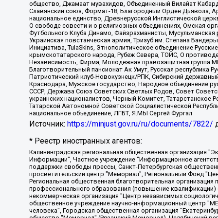
общество, Джамаат мувахидов, Объединенный Вилайат Кабарды
Славянский союз, Формат-18, Благородный Орден Дьявола, А
национальное единство, Древнерусской Инглистической церк
О свободе совести и о религиозных объединениях, Омская ор
Футбольного Клуба Динамо, Файзрахманисты, Мусульманская р
Украинская повстанческая армия, Тризуб им. Степана Бандеры,
Инициатива, TulaSkins, Этнополитическое объединение Русски
крымскотатарского народа, Рубеж Севера, ТОЙС, О противоде
Независимость, Фирма, Молодежная правозащитная группа МПГ
Благотворительный пансионат Ак Умут, Русская республика Рус
Патриотический клуб-Новокузнецк/РПК, Сибирский державный 
Краснодара, Мужское государство, Народное объединение ру
СССР, Держава Союз Советских Светлых Родов, Совет Советски
украинских националистов, Черный Комитет, Татарстанское 
Татарской Автономной Советской Социалистической Республи
национальное объединение, ЛГБТ, Я.МЫ Сергей Фургал
Источник:
https://minjust.gov.ru/ru/documents/7822/
д
* Реестр иностранных агентов:
Калининградская региональная общественная организация "Экозащита!-Женсовет", Фонд содействия защите прав и свобод граждан "Общественный вердикт", Фонд "Институт Развития Свободы Информации", Частное учреждение "Информационное агентство МЕМО. РУ", Региональная общественная организация "Общественная комиссия по сохранению наследия академика Сахарова", Фонд поддержки свободы прессы, Санкт-Петербургская общественная правозащитная организация "Гражданский контроль", Межрегиональная общественная организация "Информационно-просветительский центр "Мемориал", Региональный Фонд "Центр Защиты Прав Средств Массовой Информации", с 05.12.2023 Фонд "Центр Защиты Прав Средств массовой информации", Региональная общественная благотворительная организация помощи беженцам и мигрантам "Гражданское содействие", Негосударственное образовательное учреждение дополнительного профессионального образования (повышение квалификации) специалистов "АКАДЕМИЯ ПО ПРАВАМ ЧЕЛОВЕКА", Свердловская региональная общественная организация "Сутяжник", Автономная некоммерческая организация "Центр независимых социологических исследований", Союз общественных объединений "Российский исследовательский центр по правам человека", Региональное общественное учреждение научно-информационный центр "МЕМОРИАЛ", Некоммерческая организация "Фонд защиты гласности", Автономная некоммерческая организация "Институт прав человека", Городская общественная организация "Екатеринбургское общество "МЕМОРИАЛ", Городская общественная организация "Рязанское историко-просветительское и правозащитное общество "Мемориал" (Рязанский Мемориал), Челябинский региональный орган общественной самодеятельности – женское общественное объединение "Женщины Евразии", Челябинский региональный орган общественной самодеятельности "Уральская правозащитная группа", Фонд содействия защите здоровья и социальной справедливости имени Андрея Рылькова, Автономная Некоммерческая Организация "Аналитический Центр Юрия Левады", Автономная некоммерческая организация социальной поддержки населения "Проект Апрель", Региональная общественная организация помощи женщинам и детям, находящимся в кризисной ситуации "Информационно-методический центр "Анна", Фонд содействия развитию массовых коммуникаций и правовому просвещению "Так-так-Так", Фонд содействия устойчивому развитию "Серебряная тайга", Свердловский региональный общественный фонд социальных проектов "Новое время", "Idel.Реалии", Кавказ.Реалии, Крым.Реалии, Телеканал Настоящее Время, Татаро-башкирская служба Радио Свобода (Azatliq Radiosi), Радио Свободная Европа/Радио Свобода (PCE/PC), "Сибирь.Реалии", "Фактограф", Благотворительный фонд помощи осужденным и их семьям, Автономная некоммерческая организация "Институт глобализации и социальных движений", Фонд "В защиту прав заключенных", Частное учреждение "Центр поддержки и содействия развитию средств массовой информации", Пензенский региональный общественный благотворительный фонд "Гражданский союз", "Север.Реалии", Некоммерческая организация Фонд "Правовая инициатива", Общество с ограниченной ответственностью "Радио Свободная Европа/Радио Свобода", Чешское информационное агентство "MEDIUM-ORIENT", Красноярская региональная общественная организация