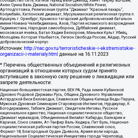
сообщество Сеть, Катиба Таухид валь-Джихад, Хайят Тахрир аш-Шам,
Ахлю Сунна Валь Джамаа, National Socialism/White Power,
Артподготовка, Религиозная группа “Джамаат “Красный пахарь”,
Колумбайн, Хатлонский джамаат, Мусульманская религиозная группа п.
Кушкуль г. Оренбург, Крымско-татарский добровольческий батальон
имени Номана Челебиджихана, Азов, Партия исламского возрождения
Таджикистана, Народная самооборона, Дуббайский джамаат,
московская ячейка, Батал-Хаджи Белхороев, Маньяки Культ Убийц,
Молодёжь Которая Улыбается, Легион Свобода России, Айдар, Русский
добровольческий корпус
Источник:
http://nac.gov.ru/terroristicheskie-i-ekstremistskie-
organizacii-i-materialy.html
данные на
16.11.2023
* Перечень общественных объединений и религиозных
организаций в отношении которых судом принято
вступившее в законную силу решение о ликвидации или
запрете деятельности:
Национал-большевистская партия, ВЕК РА, Рада земли Кубанской
Духовно Родовой Державы Русь, Община Духовного Управления
Асгардской Веси Беловодья, Славянская Община Капища Веды Перуна,
Мужская Духовная Семинария Староверов-Инглингов, Нурджулар, К
Богодержавию, Таблиги Джамаат, Свидетели Иеговы, Русское
национальное единство, Национал-социалистическое общество,
Джамаат мувахидов, Объединенный Вилайат Кабарды, Балкарии и
Карачая, Союз славян, Ат-Такфир Валь-Хиджра, Пит Буль, Национал-
социалистическая рабочая партия России, Славянский союз,
Формат-18, Благородный Орден Дьявола, Армия воли народа,
Национальная Социалистическая Инициатива города Череповца,