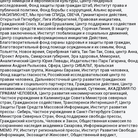
центр немецкой и европейской культуры, Центр гендерных
исследований, Фонд защиты прав граждан Штаб, Институт права и
публичной политики, Фонд борьбы с коррупцией, Альянс врачей,
НАСИЛИЮ.НЕТ, Мы против СПИДа, СВЕЧА, Гуманитарное действие,
Открытый Петербург, Лига Избирателей, Правовая инициатива,
Гражданский Союз, Хасдей Ерушалаим, Центр поддержки и содействия
развитию средств массовой информации, Горячая Линия, В защиту
прав заключенных, Институт глобализации и социальных движений,
Центр социально-информационных инициатив Действие,
Благотворительный фонд охраны здоровья и защиты прав граждан,
Благотворительный фонд помощи осужденным и их семьям, Фонд
Тольятти, Новое время, Серебряная тайга, Так-Так-Так, Сова, центр Анна,
Проект Апрель, Самарская губерния, Эра здоровья, Мемориал,
Аналитический Центр Юрия Левады, Издательство Парк Гагарина, Фонд
имени Андрея Рылькова, Сфера, Центр СИБАЛЬТ, Уральская
правозащитная группа, Женщины Евразии, Институт прав человека,
Фонд защиты гласности, Российский исследовательский центр по
правам человека, Дальневосточный центр развития гражданских
инициатив и социального партнерства, Гражданское действие, Центр
независимых социологических исследований, Сутяжник, АКАДЕМИЯ ПО
ПРАВАМ ЧЕЛОВЕКА, Центр развития некоммерческих организаций,
Частное учреждение в Калининграде Совета Министров северных
стран, Гражданское содействие, Трансперенси Интернешнл-Р, Центр
Защиты Прав Средств Массовой Информации, Институт развития
прессы - Сибирь, Частное учреждение в Санкт-Петербурге Совета
Министров Северных Стран, Фонд поддержки свободы прессы,
Гражданский контроль, Человек и Закон, Общественная комиссия по
сохранению наследия академика Сахарова, Информационное агентство
МЕМО. РУ, Институт региональной прессы, Институт Развития Свободы
Информации, Экозащита!-Женсовет, Общественный вердикт,