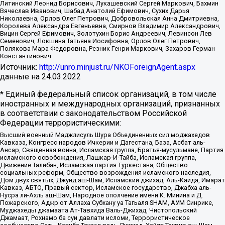
Литинский Леонид Борисович, Лукашевский Сергей Маркович, Бахмин
Вячеслав Иванович, Шабад Анатолий Ефимович, Сухих Дарья
Николаевна, Орлов Олег Петрович, Добровольская Анна Дмитриевна,
Королева Александра Евгеньевна, Смирнов Владимир Александрович,
Вицин Сергей Ефимович, Золотухин Борис Андреевич, Левинсон Лев
Семенович, Локшина Татьяна Иосифовна, Орлов Олег Петрович,
Полякова Мара Федоровна, Резник Генри Маркович, Захаров Герман
Константинович
Источник:
http://unro.minjust.ru/NKOForeignAgent.aspx
данные на
24.03.2022
* Единый федеральный список организаций, в том числе
иностранных и международных организаций, признанных
в соответствии с законодательством Российской
Федерации террористическими:
Высший военный Маджлисуль Шура Объединенных сил моджахедов
Кавказа, Конгресс народов Ичкерии и Дагестана, База, Асбат аль-
Ансар, Священная война, Исламская группа, Братья-мусульмане, Партия
исламского освобождения, Лашкар-И-Тайба, Исламская группа,
Движение Талибан, Исламская партия Туркестана, Общество
социальных реформ, Общество возрождения исламского наследия,
Дом двух святых, Джунд аш-Шам, Исламский джихад, Аль-Каида, Имарат
Кавказ, АБТО, Правый сектор, Исламское государство, Джабха аль-
Нусра ли-Ахль аш-Шам, Народное ополчение имени К. Минина и Д.
Пожарского, Аджр от Аллаха Субхану уа Тагьаля SHAM, АУМ Синрике,
Муджахеды джамаата Ат-Тавхида Валь-Джихад, Чистопольский
Джамаат, Рохнамо ба суи давлати исломи, Террористическое