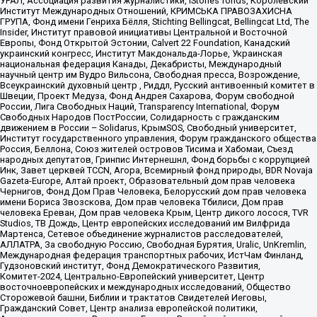
УРАЛ, Ассоциация развития журналистики, IStories fonds, Королевский
Институт Международных Отношений, КРИМСЬКА ПРАВОЗАХИСНА
ГРУПА, Фонд имени Генриха Бёлля, Stichting Bellingcat, Bellingcat Ltd, The
Insider, Институт правовой инициативы Центральной и Восточной
Европы, Фонд Открытой Эстонии, Calvert 22 Foundation, Канадский
украинский конгресс, Институт Макдональда-Лорье, Украинская
национальная федерация Канады, Декабристы, Международный
научный центр им Вудро Вильсона, Свободная пресса, Возрождение,
Всеукраинский духовный центр , Риддл, Русский антивоенный комитет в
Швеции, Проект Медуза, Фонд Андрея Сахарова, Форум свободной
России, Лига Свободных Наций, Transparеncy International, Форум
Свободных Народов ПостРоссии, Солидарность с гражданским
движением в России – Solidarus, КрымSOS, Свободный университет,
Институт государственного управления, Форум гражданского общества
Россия, Беллона, Союз жителей островов Тисима и Хабомаи, Съезд
народных депутатов, Гринпис Интернешнл, Фонд борьбы с коррупцией
Инк, Завет церквей TCCN, Агора, Всемирный фонд природы, BDR Novaja
Gazeta-Europe, Алтай проект, Образовательный дом прав человека
Чернигов, Фонд Дом Прав Человека, Белорусский дом прав человека
имени Бориса Звозскова, Дом прав человека Тбилиси, Дом прав
человека Ереван, Дом прав человека Крым, Центр дикого лосося, TVR
Studios, ТВ Дождь, Центр европейских исследований им Вилфрида
Мартенса, Сетевое объединение журналистов расследователей,
АЛЛАТРА, За свободную Россию, Свободная Бурятия, Uralic, UnKremlin,
Международная федерация транспортных рабочих, ИстЧам Финланд,
Гудзоновский институт, Фонд Демократического Развития,
Комитет-2024, Центрально-Европейский университет, Центр
восточноевропейских и международных исследований, Общество
Сторожевой башни, Библии и трактатов Свидетелей Иеговы,
Гражданский Совет, Центр анализа европейской политики,