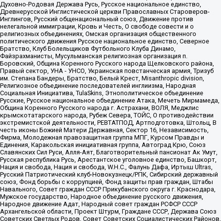
Духовно-Родовая Держава Русь, Русское национальное единство,
Древнерусской Инглистической церкви Православных Староверов-
Инглингов, Русский общенациональный союз, Движение против
нелегальной иммиграции, Кровь и Честь, О свободе совести и о
религиозных объединениях, Омская организация общественного
политического движения Русское национальное единство, Северное
Братство, Клуб Болельщиков Футбольного Клуба Динамо,
Файзрахманисты, Мусульманская религиозная организация п.
Боровский, Община Коренного Русского народа Щелковского района,
Правый сектор, УНА - УНСО, Украинская повстанческая армия, Тризуб
им. Степана Бандеры, Братство, Белый Крест, Misanthropic division,
Религиозное объединение последователей инглиизма, Народная
Социальная Инициатива, TulaSkins, Этнополитическое объединение
Русские, Русское национальное объединение Атака, Мечеть Мирмамеда,
Община Коренного Русского народа г. Астрахани, ВОЛЯ, Меджлис
крымскотатарского народа, Рубеж Севера, ТОЙС, О противодействии
экстремистской деятельности, РЕВТАТПОД, Артподготовка, Штольц, В
честь иконы Божией Матери Державная, Сектор 16, Независимость,
Фирма, Молодежная правозащитная группа МПГ, Курсом Правды и
Единения, Каракольская инициативная группа, Автоград Крю, Союз
Славянских Сил Руси, Алля-Аят, Благотворительный пансионат Ак Умут,
Русская республика Русь, Арестантское уголовное единство, Башкорт,
Нация и свобода, Нация и свобода, W.H.С., Фалунь Дафа, Иртыш Ultras,
Русский Патриотический клуб-Новокузнецк/РПК, Сибирский державный
союз, Фонд борьбы с коррупцией, Фонд защиты прав граждан, Штабы
Навального, Совет граждан СССР Прикубанского округа г. Краснодара,
Мужское государство, Народное объединение русского движения,
Народное движение Адат, Народный совет граждан РСФСР СССР
Архангельской области, Проект Штурм, Граждане СССР, Держава Союз
Советских Светлых Родов, Совет Советских Социалистических Районов,