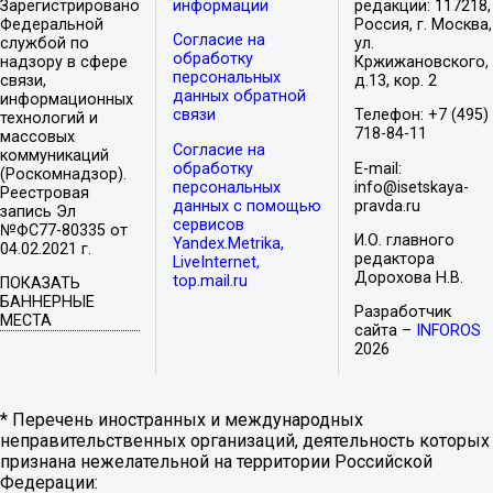
Зарегистрировано
информации
редакции: 117218,
Федеральной
Россия, г. Москва,
Согласие на
службой по
ул.
обработку
надзору в сфере
Кржижановского,
персональных
связи,
д.13, кор. 2
данных обратной
информационных
связи
Телефон: +7 (495)
технологий и
718-84-11
массовых
Согласие на
коммуникаций
обработку
E-mail:
(Роскомнадзор).
персональных
info@isetskaya-
Реестровая
данных с помощью
pravda.ru
запись Эл
сервисов
№ФС77-80335 от
И.О. главного
Yandex.Metrika,
04.02.2021 г.
редактора
LiveInternet,
Дорохова Н.В.
top.mail.ru
ПОКАЗАТЬ
БАННЕРНЫЕ
Разработчик
МЕСТА
сайта –
INFOROS
2026
* Перечень иностранных и международных
неправительственных организаций, деятельность которых
признана нежелательной на территории Российской
Федерации: