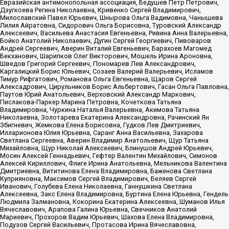
Евразийская антимонопольная ассоциация, Бедушев Петр Петрович,
Дзугкоева Регина Николаевна, Кривенко Сергей Владимирович,
Милославский Павел Юрьевич, Шнырова Ольга Вадимовна, Чанышева
Лилия Айратовна, Сидорович Ольга Борисовна, Туровский Александр
Алексеевич, Васильева Анастасия Евгеньевна, Ривина Анна Валерьевна,
Бойко Анатолий Николаевич, Дугин Сергей Георгиевич, Пивоваров
Андрей Сергеевич, Аверин Виталий Евгеньевич, Барахоев Магомед
Бекханович, Шарипков Олег Викторович, Мошель Ирина Ароновна,
Шведов Григорий Сергеевич, Пономарев Лев Александрович,
Каргалицкий Борис Юльевич, Созаев Валерий Валерьевич, Исламов
Тимур Рифгатович, Романова Ольга Евгеньевна, Щаров Сергей
Алексадрович, Цирульников Борис Альбертович, Гасан Ольга Павловна,
Паутов Юрий Анатольевич, Верховский Александр Маркович,
Пислакова-Паркер Марина Петровна, Кочеткова Татьяна
Владимировна, Чуркина Наталья Валерьевна, Акимова Татьяна
Николаевна, Золотарева Екатерина Александровна, Рачинский Ян
Збигневич, Жемкова Елена Борисовна, Гудков Лев Дмитриевич,
Илларионова Юлия Юрьевна, Саранг Анна Васильевна, Захарова
Светлана Сергеевна, Аверин Владимир Анатольевич, Щур Татьяна
Михайловна, Щур Николай Алексеевич, Блинушов Андрей Юрьевич,
Мосин Алексей Геннадьевич, Гефтер Валентин Михайлович, Симонов
Алексей Кириллович, Флиге Ирина Анатольевна, Мельникова Валентина
Дмитриевна, Вититинова Елена Владимировна, Баженова Светлана
Куприяновна, Максимов Сергей Владимирович, Беляев Сергей
Иванович, Голубева Елена Николаевна, Ганнушкина Светлана
Алексеевна, Закс Елена Владимировна, Буртина Елена Юрьевна, Гендель
Людмила Залмановна, Кокорина Екатерина Алексеевна, Шуманов Илья
Вячеславович, Арапова Галина Юрьевна, Свечников Анатолий
Мариевич, Прохоров Вадим Юрьевич, Шахова Елена Владимировна,
Подузов Сергей Васильевич, Протасова Ирина Вячеславовна,