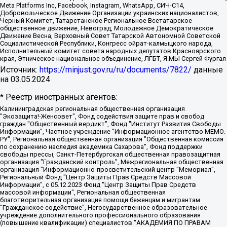
Meta Platforms Inc, Facebook, Instagram, WhatsApp, СИЧ-С14,
Добровольческое Движение Организации украинских националистов,
Черный Комитет, Татарстанское Региональное Всетатарское
общественное движение, Невоград, Молодежное Демократическое
Движение Весна, Верховный Совет Татарской Автономной Советской
Социалистической Республики, Конгресс ойрат-калмыцкого народа,
Исполнительный комитет совета народных депутатов Красноярского
края, Этническое национальное объединение, ЛГБТ, Я.МЫ Сергей Фургал
Источник:
https://minjust.gov.ru/ru/documents/7822/
данные
на
03.05.2024
* Реестр иностранных агентов:
Калининградская региональная общественная организация "Экозащита!-Женсовет", Фонд содействия защите прав и свобод граждан "Общественный вердикт", Фонд "Институт Развития Свободы Информации", Частное учреждение "Информационное агентство МЕМО. РУ", Региональная общественная организация "Общественная комиссия по сохранению наследия академика Сахарова", Фонд поддержки свободы прессы, Санкт-Петербургская общественная правозащитная организация "Гражданский контроль", Межрегиональная общественная организация "Информационно-просветительский центр "Мемориал", Региональный Фонд "Центр Защиты Прав Средств Массовой Информации", с 05.12.2023 Фонд "Центр Защиты Прав Средств массовой информации", Региональная общественная благотворительная организация помощи беженцам и мигрантам "Гражданское содействие", Негосударственное образовательное учреждение дополнительного профессионального образования (повышение квалификации) специалистов "АКАДЕМИЯ ПО ПРАВАМ ЧЕЛОВЕКА", Свердловская региональная общественная организация "Сутяжник", Автономная некоммерческая организация "Центр независимых социологических исследований", Союз общественных объединений "Российский исследовательский центр по правам человека", Региональное общественное учреждение научно-информационный центр "МЕМОРИАЛ", Некоммерческая организация "Фонд защиты гласности", Автономная некоммерческая организация "Институт прав человека", Городская общественная организация "Екатеринбургское общество "МЕМОРИАЛ", Городская общественная организация "Рязанское историко-просветительское и правозащитное общество "Мемориал" (Рязанский Мемориал), Челябинский региональный орган общественной самодеятельности – женское общественное объединение "Женщины Евразии", Челябинский региональный орган общественной самодеятельности "Уральская правозащитная группа", Фонд содействия защите здоровья и социальной справедливости имени Андрея Рылькова, Автономная Некоммерческая Организация "Аналитический Центр Юрия Левады", Автономная некоммерческая организация социальной поддержки населения "Проект Апрель", Региональная общественная организация помощи женщинам и детям, находящимся в кризисной ситуации "Информационно-методический центр "Анна", Фонд содействия развитию массовых коммуникаций и правовому просвещению "Так-так-Так", Фонд содействия устойчивому развитию "Серебряная тайга", Свердловский региональный общественный фонд социальных проектов "Новое время", "Idel.Реалии", Кавказ.Реалии, Крым.Реалии, Телеканал Настоящее Время, Татаро-башкирская служба Радио Свобода (Azatliq Radiosi), Радио Свободная Европа/Радио Свобода (PCE/PC), "Сибирь.Реалии", "Фактограф", Благотворительный фонд помощи осужденным и их семьям, Автономная некоммерческая организация "Институт глобализации и социальных движений", Фонд "В защиту прав заключенных", Частное учреждение "Центр поддержки и содействия развитию средств массовой информации", Пензенский региональный общественный благотворительный фонд "Гражданский союз", "Север.Реалии", Некоммерческая организация Фонд "Правовая инициатива", Общество с ограниченной ответственностью "Радио Свободная Европа/Радио Свобода", Чешское информационное агентство "MEDIUM-ORIENT", Красноярская региональная общественная организация "Мы против СПИДа", Камалягин Денис Николаевич, Маркелов Сергей Евгеньевич, Пономарев Лев Александрович, Савицкая Людмила Алексеевна, Автономная некоммерческая организация "Центр по работе с проблемой насилия "НАСИЛИЮ.НЕТ", Межрегиональный профессиональный союз работников здравоохранения "Альянс врачей", Юридическое лицо, зарегистрированное в Латвийской Республике, SIA "Medusa Project" (регистрационный номер 40103797863, дата регистрации 10.06.2014), Некоммерческая организация "Фонд по борьбе с коррупцией", Автономная некоммерческая организация "Институт права и публичной политики", Баданин Роман Сергеевич, Гликин Максим Александрович, Железнова Мария Михайловна, Лукьянова Юлия Сергеевна, Маетная Елизавета Витальевна, Маняхин Петр Борисович, Чуракова Ольга Владимировна, Ярош Юлия Петровна, Юридическое лицо "The Insider SIA", зарегистрированное в Риге, Латвийская Республика (дата регистрации 26.06.2015), являющееся администратором доменного имени интернет-издания "The Insider SIA", https://theins.ru, Постернак Алексей Евгеньевич, Рубин Михаил Аркадьевич, Анин Роман Александрович, Юридическое лицо Istories fonds, зарегистрированное в Латвийской Республике (регистрационный номер 50008295751, дата регистрации 24.02.2020), Великовский Дмитрий Александрович, Долинина Ирина Николаевна, Мароховская Алеся Алексеевна, Шлейнов Роман Юрьевич, Шмагун Олеся Валентиновна, Общество с ограниченной ответственностью "Альтаир 2021", Общество с ограниченной ответственностью "Вега 2021", Общество с ограниченной ответственностью "Главный редактор 2021", Общество с ограниченной ответственностью "Ромашки монолит", Важенков Артем Валерьевич, Ивановская областная общественная организация "Центр гендерных исследований", Гурман Юрий Альбертович, Медиапроект "ОВД-Инфо", Егоров Владимир Владимирович, Жилинский Владимир Александрович, Общество с ограниченной ответственностью "ЗП", Иванова София Юрьевна, Карезина Инна Павловна, Кильтау Екатерина Викторовна, Петров Алексей Викторович, Пискунов Сергей Евгеньевич, Смирнов Сергей Сергеевич, Тихонов Михаил Сергеевич, Общество с ограниченной ответственностью "ЖУРНАЛИСТ-ИНОСТРАННЫЙ АГЕНТ", Арапова Галина Юрьевна, Вольтская Татьяна Анатольевна, Американская компания "Mason G.E.S. Anonymous Foundation" (США), являющаяся владельцем интернет-издания https://mnews.world/, Компания "Stichting Bellingcat", зарегистрированная в Нидерландах (дата регистрации 11.07.2018), Захаров Андрей Вячеславович, Клепиковская Екатерина Дмитриевна, Общество с ограниченной ответственностью "МЕМО", Перл Роман Александрович, Симонов Евгений Алексеевич, Соловьева Елена Анатольевна, Сотников Даниил Владимирович, Сурначева Елизавета Дмитриевна, Автономная некоммерческая организация по защите прав человека и информированию населения "Якутия – Наше Мнение", Общество с ограниченной ответственностью "Москоу диджитал медиа", с 26.01.2023 Общество с ограниченной ответственностью "Чайка Белые сады", Ветошкина Валерия Валерьевна, Заговора Максим Александрович, Межрегиональное общественное движение "Российская ЛГБТ - сеть", Оленичев Максим Владимирович, Павлов Иван Юрьевич, Скворцова Елена Сергеевна, Общество с ограниченной ответственностью "Как бы инагент", Кочетков Игорь Викторович, Общество с ограниченной ответственностью "Честные выборы", Еланчик Олег Александрович, Общество с ограниченной ответственностью "Нобелевский призыв", Гималова Регина Эмилевна, Григорьев Андрей Валерьевич, Григорьева Алина Александровна, Ассоциация по содействию защите прав призывников, альтернативнослужащих и военнослужащих "Правозащитная группа "Гражданин.Армия.Право", Хисамова Регина Фаритовна, Автономная некоммерческая организация по реализации социально-правовых программ "Лилит", Дальневосточное общественное движение "Маяк", Санкт-Петербургская ЛГБТ-инициативная группа "Выход", Инициативная группа ЛГБТ+ "Реверс", Алексеев Андрей Викторович, Бекбулатова Таисия Львовна, Беляев Иван Михайлович, Владыкина Елена Сергеевна, Гельман Марат Александрович, Никульшина Вероника Юрьевна, Толоконникова Надежда Андреевна, Шендерович Виктор Анатольевич, Общество с ограниченной ответственностью "Данное сообщение", Общество с ограниченной ответственностью Издательский дом "Новая глава", Айнбиндер Александра Александровна, Московский комьюнити-центр для ЛГБТ+инициатив, Благотворительный фонд развития филантропии, Deutsche Welle (Германия, Kurt-Schumacher-Strasse 3, 53113 Bonn), Борзунова Мария Михайловна, Воробьев Виктор Викторович, Голубева Анна Львовна, Константинова Алла Михайловна, Малкова Ирина Владимировна, Мурадов Мурад Абдулгалимович, Осетинская Елизавета Николаевна, Понасенков Евгений Николаевич, Ганапольский Матвей Юрьевич, Киселев Евгений Алексеевич, Борухович Ирина Григорьевна, Дремин Иван Тимофеевич, Дубровский Дмитрий Викторович, Красноярская региональная общественная организация поддержки и развития альтернативных образовательных технологий и межкультурных коммуникаций "ИНТЕРРА", Маяковская Екатерина Алексеевна, Фейгин Марк Захарович, Филимонов Андрей Викторович, Дзугкоева Регина Николаевна, Доброхотов Роман Александрович, Дудь Юрий Александрович, Елкин Сергей Владимирович, Кругликов Кирилл Игоревич, Сабунаева Мария Леонидовна, Семенов Алексей Владимирович, Шаинян Карен Багратович, Шульман Екатерина Михайловна, Асафьев Артур Валерьевич, Вахштайн Виктор Семенович, Венедиктов Алексей Алексеевич, Лушникова Екатерина Евгеньевна, Волков Леонид Михайлович, Невзоров Александр Глебович, Пархоменко Сергей Борисович, Сироткин Ярослав Николаевич, Кара-Мурза Владимир Владимирович, Баранова Наталья Владимировна, Гозман Леонид Яковлевич, Кагарлицкий Борис Юльевич, Климарев Михаил Валерьевич, Милов Владимир Станиславович, Автономная некоммерческая организация Краснодарский центр современного искусства "Типография", Моргенштерн Алишер Тагирович, Соболь Любовь Эдуардовна, Общество с ограниченной ответственностью "ЛИЗА НОРМ", Каспаров Гарри Кимович, Ходорковский Михаил Борисович, Общество с ограниченной ответственностью "Апрельские тезисы", Данилович Ирина Брониславовна, Кашин Олег Владимирович, Петров Николай Владимирович, Пивоваров Алексей Владимирович, Соколов Михаил Владимирович, Цветкова Юлия Владимировна, Чичваркин Евгений Александрович, Комитет против пыток/Команда против пыток, Общество с ограниченной ответственностью "Первый научный", Общество с ограниченной ответственностью "Вертолет и ко", Белоцерковская Вероника Борисовна, Кац Максим Евгеньевич, Лазарева Татьяна Юрьевна, Шаведдинов Руслан Табризович, Яшин Илья Валерьевич, Общество с ограниченной ответственностью "Иноагент ААВ", Алешковский Дмитрий Петрович, Альбац Евгения Марковна, Быков Дмитрий Львович, Галямина Юлия Евгеньевна, Лойко Сергей Леонидович, Мартынов Кирилл Константинович, Медведев Сергей Александрович, Крашенинников Федор Геннадиевич, Гордеева Катерина Вл