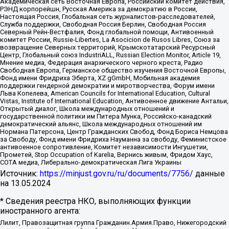
Академическая сеть Восточная Европа, Российский комитет действия,
РЭНД корпорейшн, Русская Америка за демократию в России,
Настоящая Россия, Глобальная сеть журналистов-расследователей,
Служба поддержки, Свободная Россия Берлин, Свободная Россия
Северный Рейн-Вестфалия, Фонд глобальной помощи, Антивоенный
комитет России, Russie-Libertes, La Asocicion de Rusos Libres, Союз за
возвращение Северных территорий, Крымскотатарский Ресурсный
Центр, Глобальный союз IndustriALL, Russian Election Monitor, Article 19,
Мнение медиа, Федерация анархического черного креста, Радио
Свободная Европа, Германское общество изучения Восточной Европы,
Фонд имени Фридриха Эберта, XZ gGmbH, Мобильная академия
поддержки гендерной демократии и миротворчества, Форум имени
Льва Копелева, American Councils for International Education, Cultural
Vistas, Institute of International Education, Антивоенное движение Антальи,
Открытый диалог, Школа международных отношений и
государственной политики им Питера Мунка, Российско-канадский
демократический альянс, Школа международных отношений им
Нормана Патерсона, Центр Гражданских Свобод, Фонд Бориса Немцова
за Свободу, Фонд имени Фридриха Науманна за свободу, Феминистское
антивоенное сопротивление, Комитет независимости Ингушетии,
Прометей, Stop Occupation of Karelia, Вернись живым, Фридом Хаус,
СОТА медиа, Либерально-демократическая Лига Украины
Источник:
https://minjust.gov.ru/ru/documents/7756/
данные
на
13.05.2024
* Сведения реестра НКО, выполняющих функции
иностранного агента:
Лилит, Правозащитная группа Гражданин.Армия.Право, Нижегородский