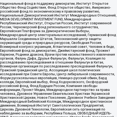
Национальный фонд в поддержку демократии, Институт Открытое
Общество Фонд Содействия, Фонд Открытое общество, Американо-
российский фонд по экономическому и правовому развитию,
Национальный Демократический Институт Международных Отношений,
MEDIA DEVELOPMENT INVESTMENT FUND, Международный
Республиканский Институт, Открытая Россия, Институт современной
России, Черноморский фонд регионального сотрудничества,
Европейская Платформа за Демократические Выборы,
Международный центр электоральных исследований, Германский фонд
Маршалла Соединенных Штатов, Тихоокеанский центр защиты
окружающей среды и природных ресурсов, Свободная Россия,
Всемирный конгресс украинцев, Атлантический совет, Человек в беде,
Европейский фонд за демократию, Джеймстаунский фонд, Прожект
Хармони, Родники дракона, Врачи против насильственного извлечения
органов, Фалунь Дафа, Друзья Фалуньгун, Фалуньгун, Коалиция по
расследованию преследования в отношении Фалуньгун в Китае,
Всемирная организация по расследованию преследований Фалуньгун,
Пражский гражданский центр, Ассоциация школ политических
исследований при Совете Европы, Центр либеральной современности,
Форум русскоязычных европейцев, Немецко-русский обмен, Бард
колледж, Европейский выбор, Фонд Ходорковского, Оксфордский
российский фонд, Фонд Будущее России, Компания свободы
информации, Проект Медиа, Международное партнерство за права
человека, Духовное Управление Евангельских Христиан Украинской
Христианской Церкви, Новое Поколение, Духовное Учебное Заведение
Международный Библейский Колледж, Международное христианское
движение, Всемирный Институт Саентологических Предприятий,
Церковь Духовной Технологии, Европейская сеть организаций по
наблюдению за выборами, Республика Польша, СВОБОДНЫЙ ИДЕЛЬ-