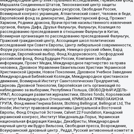
Международный центр электоральных исследований, Германский фонд
Маршалла Соединенных Штатов, Тихоокеанский центр защиты
окружающей среды и природных ресурсов, Свободная Россия,
Всемирный конгресс украинцев, Атлантический совет, Человек в беде,
Европейский фонд за демократию, Джеймстаунский фонд, Прожект
Хармони, Родники дракона, Врачи против насильственного извлечения
органов, Фалунь Дафа, Друзья Фалуньгун, Фалуньгун, Коалиция по
расследованию преследования в отношении Фалуньгун в Китае,
Всемирная организация по расследованию преследований Фалуньгун,
Пражский гражданский центр, Ассоциация школ политических
исследований при Совете Европы, Центр либеральной современности,
Форум русскоязычных европейцев, Немецко-русский обмен, Бард
колледж, Европейский выбор, Фонд Ходорковского, Оксфордский
российский фонд, Фонд Будущее России, Компания свободы
информации, Проект Медиа, Международное партнерство за права
человека, Духовное Управление Евангельских Христиан Украинской
Христианской Церкви, Новое Поколение, Духовное Учебное Заведение
Международный Библейский Колледж, Международное христианское
движение, Всемирный Институт Саентологических Предприятий,
Церковь Духовной Технологии, Европейская сеть организаций по
наблюдению за выборами, Республика Польша, СВОБОДНЫЙ ИДЕЛЬ-
УРАЛ, Ассоциация развития журналистики, IStories fonds, Королевский
Институт Международных Отношений, КРИМСЬКА ПРАВОЗАХИСНА
ГРУПА, Фонд имени Генриха Бёлля, Stichting Bellingcat, Bellingcat Ltd, The
Insider, Институт правовой инициативы Центральной и Восточной
Европы, Фонд Открытой Эстонии, Calvert 22 Foundation, Канадский
украинский конгресс, Институт Макдональда-Лорье, Украинская
национальная федерация Канады, Декабристы, Международный
научный центр им Вудро Вильсона, Свободная пресса, Возрождение,
Всеукраинский духовный центр , Риддл, Русский антивоенный комитет в