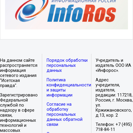
На данном сайте
Порядок обработки
Учредитель и
распространяется
персональных
издатель ООО ИА
информация
данных
«Инфорос».
сетевого издания
Политика
Адрес
"Исетская
конфиденциальности
учредителя,
правда".
и защиты
издателя,
Зарегистрировано
информации
редакции: 117218,
Федеральной
Россия, г. Москва,
Согласие на
службой по
ул.
обработку
надзору в сфере
Кржижановского,
персональных
связи,
д.13, кор. 2
данных обратной
информационных
связи
Телефон: +7 (495)
технологий и
718-84-11
массовых