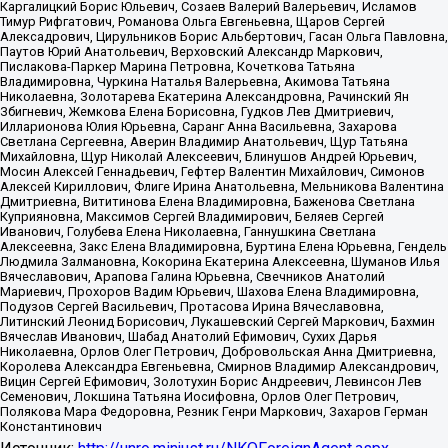
Каргалицкий Борис Юльевич, Созаев Валерий Валерьевич, Исламов
Тимур Рифгатович, Романова Ольга Евгеньевна, Щаров Сергей
Алексадрович, Цирульников Борис Альбертович, Гасан Ольга Павловна,
Паутов Юрий Анатольевич, Верховский Александр Маркович,
Пислакова-Паркер Марина Петровна, Кочеткова Татьяна
Владимировна, Чуркина Наталья Валерьевна, Акимова Татьяна
Николаевна, Золотарева Екатерина Александровна, Рачинский Ян
Збигневич, Жемкова Елена Борисовна, Гудков Лев Дмитриевич,
Илларионова Юлия Юрьевна, Саранг Анна Васильевна, Захарова
Светлана Сергеевна, Аверин Владимир Анатольевич, Щур Татьяна
Михайловна, Щур Николай Алексеевич, Блинушов Андрей Юрьевич,
Мосин Алексей Геннадьевич, Гефтер Валентин Михайлович, Симонов
Алексей Кириллович, Флиге Ирина Анатольевна, Мельникова Валентина
Дмитриевна, Вититинова Елена Владимировна, Баженова Светлана
Куприяновна, Максимов Сергей Владимирович, Беляев Сергей
Иванович, Голубева Елена Николаевна, Ганнушкина Светлана
Алексеевна, Закс Елена Владимировна, Буртина Елена Юрьевна, Гендель
Людмила Залмановна, Кокорина Екатерина Алексеевна, Шуманов Илья
Вячеславович, Арапова Галина Юрьевна, Свечников Анатолий
Мариевич, Прохоров Вадим Юрьевич, Шахова Елена Владимировна,
Подузов Сергей Васильевич, Протасова Ирина Вячеславовна,
Литинский Леонид Борисович, Лукашевский Сергей Маркович, Бахмин
Вячеслав Иванович, Шабад Анатолий Ефимович, Сухих Дарья
Николаевна, Орлов Олег Петрович, Добровольская Анна Дмитриевна,
Королева Александра Евгеньевна, Смирнов Владимир Александрович,
Вицин Сергей Ефимович, Золотухин Борис Андреевич, Левинсон Лев
Семенович, Локшина Татьяна Иосифовна, Орлов Олег Петрович,
Полякова Мара Федоровна, Резник Генри Маркович, Захаров Герман
Константинович