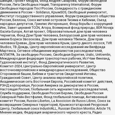
Швеции, Проект Медуза, Фонд Андрея Сахарова, Форум свободной
России, Лига Свободных Наций, Transparеncy International, Форум
Свободных Народов ПостРоссии, Солидарность с гражданским
движением в России – Solidarus, КрымSOS, Свободный университет,
Институт государственного управления, Форум гражданского общества
Россия, Беллона, Союз жителей островов Тисима и Хабомаи, Съезд
народных депутатов, Гринпис Интернешнл, Фонд борьбы с коррупцией
Инк, Завет церквей TCCN, Агора, Всемирный фонд природы, BDR Novaja
Gazeta-Europe, Алтай проект, Образовательный дом прав человека
Чернигов, Фонд Дом Прав Человека, Белорусский дом прав человека
имени Бориса Звозскова, Дом прав человека Тбилиси, Дом прав
человека Ереван, Дом прав человека Крым, Центр дикого лосося, TVR
Studios, ТВ Дождь, Центр европейских исследований им Вилфрида
Мартенса, Сетевое объединение журналистов расследователей,
АЛЛАТРА, За свободную Россию, Свободная Бурятия, Uralic, UnKremlin,
Международная федерация транспортных рабочих, ИстЧам Финланд,
Гудзоновский институт, Фонд Демократического Развития,
Комитет-2024, Центрально-Европейский университет, Центр
восточноевропейских и международных исследований, Общество
Сторожевой башни, Библии и трактатов Свидетелей Иеговы,
Гражданский Совет, Центр анализа европейской политики,
Академическая сеть Восточная Европа, Российский комитет действия,
РЭНД корпорейшн, Русская Америка за демократию в России,
Настоящая Россия, Глобальная сеть журналистов-расследователей,
Служба поддержки, Свободная Россия Берлин, Свободная Россия
Северный Рейн-Вестфалия, Фонд глобальной помощи, Антивоенный
комитет России, Russie-Libertes, La Asocicion de Rusos Libres, Союз за
возвращение Северных территорий, Крымскотатарский Ресурсный
Центр, Глобальный союз IndustriALL, Russian Election Monitor, Article 19,
Мнение медиа, Федерация анархического черного креста, Радио