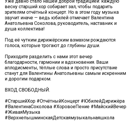
Уже давно стало нашей доброй традицией: каждую
весну старший хор собирает зал, чтобы подарить
зрителям отчётный концерт. Но в этом году музыка
звучит иначе — ведь юбилей отмечает Валентина
Анатольевна Соколова, руководитель, наставник и
душа коллектива!
Под её чутким дирижёрским взмахом рождаются
голоса, которые трогают до глубины души.
Приходите разделить с нами этот вечер
благодарности, гармонии и вдохновения. Ваши
аплодисменты, тёплые слова и просто присутствие
станут для Валентины Анатольевны самым искренним
и дорогим подарком.
ВХОД СВОБОДНЫЙ.
#СтаршийХор #ОтчётныйКонцерт #ЮбилейДирижёра
#ВалентинаСоколова #ХоровоеПение #МайскийВечер
#ЖиваяМузыка
#ВерхнепышминскаяДетскаямузыкальнаяшкола