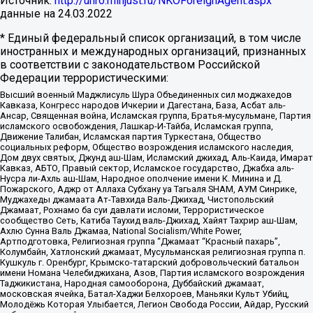
Источник:
http://unro.minjust.ru/NKOForeignAgent.aspx
данные на
24.03.2022
* Единый федеральный список организаций, в том числе
иностранных и международных организаций, признанных
в соответствии с законодательством Российской
Федерации террористическими:
Высший военный Маджлисуль Шура Объединенных сил моджахедов
Кавказа, Конгресс народов Ичкерии и Дагестана, База, Асбат аль-
Ансар, Священная война, Исламская группа, Братья-мусульмане, Партия
исламского освобождения, Лашкар-И-Тайба, Исламская группа,
Движение Талибан, Исламская партия Туркестана, Общество
социальных реформ, Общество возрождения исламского наследия,
Дом двух святых, Джунд аш-Шам, Исламский джихад, Аль-Каида, Имарат
Кавказ, АБТО, Правый сектор, Исламское государство, Джабха аль-
Нусра ли-Ахль аш-Шам, Народное ополчение имени К. Минина и Д.
Пожарского, Аджр от Аллаха Субхану уа Тагьаля SHAM, АУМ Синрике,
Муджахеды джамаата Ат-Тавхида Валь-Джихад, Чистопольский
Джамаат, Рохнамо ба суи давлати исломи, Террористическое
сообщество Сеть, Катиба Таухид валь-Джихад, Хайят Тахрир аш-Шам,
Ахлю Сунна Валь Джамаа, National Socialism/White Power,
Артподготовка, Религиозная группа “Джамаат “Красный пахарь”,
Колумбайн, Хатлонский джамаат, Мусульманская религиозная группа п.
Кушкуль г. Оренбург, Крымско-татарский добровольческий батальон
имени Номана Челебиджихана, Азов, Партия исламского возрождения
Таджикистана, Народная самооборона, Дуббайский джамаат,
московская ячейка, Батал-Хаджи Белхороев, Маньяки Культ Убийц,
Молодёжь Которая Улыбается, Легион Свобода России, Айдар, Русский