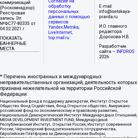
Согласие на
коммуникаций
обработку
E-mail:
(Роскомнадзор).
персональных
info@isetskaya-
Реестровая
данных с помощью
pravda.ru
запись Эл
сервисов
№ФС77-80335 от
И.О. главного
Yandex.Metrika,
04.02.2021 г.
редактора
LiveInternet,
Дорохова Н.В.
top.mail.ru
ПОКАЗАТЬ
БАННЕРНЫЕ
Разработчик
МЕСТА
сайта –
INFOROS
2026
* Перечень иностранных и международных
неправительственных организаций, деятельность которых
признана нежелательной на территории Российской
Федерации:
Национальный фонд в поддержку демократии, Институт Открытое
Общество Фонд Содействия, Фонд Открытое общество, Американо-
российский фонд по экономическому и правовому развитию,
Национальный Демократический Институт Международных Отношений,
MEDIA DEVELOPMENT INVESTMENT FUND, Международный
Республиканский Институт, Открытая Россия, Институт современной
России, Черноморский фонд регионального сотрудничества,
Европейская Платформа за Демократические Выборы,