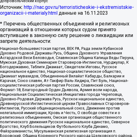
добровольческий корпус
Источник:
http://nac.gov.ru/terroristicheskie-i-ekstremistskie-
organizacii-i-materialy.html
данные на
16.11.2023
* Перечень общественных объединений и религиозных
организаций в отношении которых судом принято
вступившее в законную силу решение о ликвидации или
запрете деятельности:
Национал-большевистская партия, ВЕК РА, Рада земли Кубанской
Духовно Родовой Державы Русь, Община Духовного Управления
Асгардской Веси Беловодья, Славянская Община Капища Веды Перуна,
Мужская Духовная Семинария Староверов-Инглингов, Нурджулар, К
Богодержавию, Таблиги Джамаат, Свидетели Иеговы, Русское
национальное единство, Национал-социалистическое общество,
Джамаат мувахидов, Объединенный Вилайат Кабарды, Балкарии и
Карачая, Союз славян, Ат-Такфир Валь-Хиджра, Пит Буль, Национал-
социалистическая рабочая партия России, Славянский союз,
Формат-18, Благородный Орден Дьявола, Армия воли народа,
Национальная Социалистическая Инициатива города Череповца,
Духовно-Родовая Держава Русь, Русское национальное единство,
Древнерусской Инглистической церкви Православных Староверов-
Инглингов, Русский общенациональный союз, Движение против
нелегальной иммиграции, Кровь и Честь, О свободе совести и о
религиозных объединениях, Омская организация общественного
политического движения Русское национальное единство, Северное
Братство, Клуб Болельщиков Футбольного Клуба Динамо,
Файзрахманисты, Мусульманская религиозная организация п.
Боровский, Община Коренного Русского народа Щелковского района,