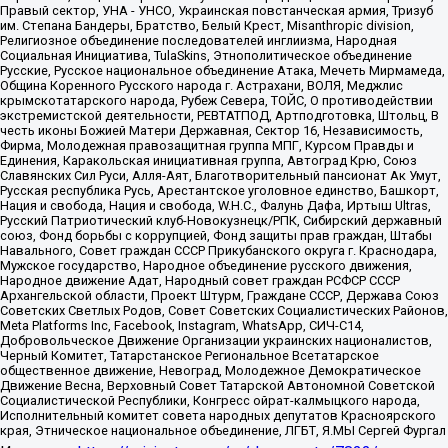
Правый сектор, УНА - УНСО, Украинская повстанческая армия, Тризуб
им. Степана Бандеры, Братство, Белый Крест, Misanthropic division,
Религиозное объединение последователей инглиизма, Народная
Социальная Инициатива, TulaSkins, Этнополитическое объединение
Русские, Русское национальное объединение Атака, Мечеть Мирмамеда,
Община Коренного Русского народа г. Астрахани, ВОЛЯ, Меджлис
крымскотатарского народа, Рубеж Севера, ТОЙС, О противодействии
экстремистской деятельности, РЕВТАТПОД, Артподготовка, Штольц, В
честь иконы Божией Матери Державная, Сектор 16, Независимость,
Фирма, Молодежная правозащитная группа МПГ, Курсом Правды и
Единения, Каракольская инициативная группа, Автоград Крю, Союз
Славянских Сил Руси, Алля-Аят, Благотворительный пансионат Ак Умут,
Русская республика Русь, Арестантское уголовное единство, Башкорт,
Нация и свобода, Нация и свобода, W.H.С., Фалунь Дафа, Иртыш Ultras,
Русский Патриотический клуб-Новокузнецк/РПК, Сибирский державный
союз, Фонд борьбы с коррупцией, Фонд защиты прав граждан, Штабы
Навального, Совет граждан СССР Прикубанского округа г. Краснодара,
Мужское государство, Народное объединение русского движения,
Народное движение Адат, Народный совет граждан РСФСР СССР
Архангельской области, Проект Штурм, Граждане СССР, Держава Союз
Советских Светлых Родов, Совет Советских Социалистических Районов,
Meta Platforms Inc, Facebook, Instagram, WhatsApp, СИЧ-С14,
Добровольческое Движение Организации украинских националистов,
Черный Комитет, Татарстанское Региональное Всетатарское
общественное движение, Невоград, Молодежное Демократическое
Движение Весна, Верховный Совет Татарской Автономной Советской
Социалистической Республики, Конгресс ойрат-калмыцкого народа,
Исполнительный комитет совета народных депутатов Красноярского
края, Этническое национальное объединение, ЛГБТ, Я.МЫ Сергей Фургал