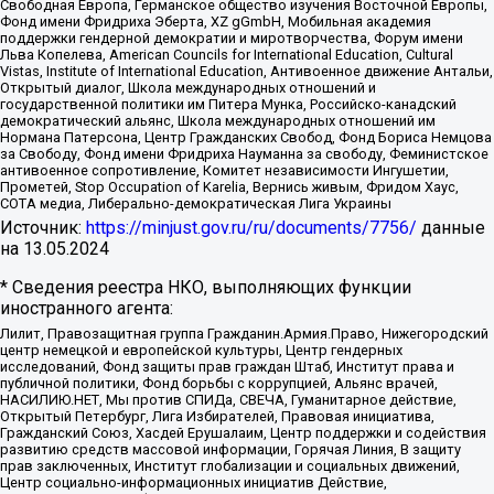
Свободная Европа, Германское общество изучения Восточной Европы,
Фонд имени Фридриха Эберта, XZ gGmbH, Мобильная академия
поддержки гендерной демократии и миротворчества, Форум имени
Льва Копелева, American Councils for International Education, Cultural
Vistas, Institute of International Education, Антивоенное движение Антальи,
Открытый диалог, Школа международных отношений и
государственной политики им Питера Мунка, Российско-канадский
демократический альянс, Школа международных отношений им
Нормана Патерсона, Центр Гражданских Свобод, Фонд Бориса Немцова
за Свободу, Фонд имени Фридриха Науманна за свободу, Феминистское
антивоенное сопротивление, Комитет независимости Ингушетии,
Прометей, Stop Occupation of Karelia, Вернись живым, Фридом Хаус,
СОТА медиа, Либерально-демократическая Лига Украины
Источник:
https://minjust.gov.ru/ru/documents/7756/
данные
на
13.05.2024
* Сведения реестра НКО, выполняющих функции
иностранного агента:
Лилит, Правозащитная группа Гражданин.Армия.Право, Нижегородский
центр немецкой и европейской культуры, Центр гендерных
исследований, Фонд защиты прав граждан Штаб, Институт права и
публичной политики, Фонд борьбы с коррупцией, Альянс врачей,
НАСИЛИЮ.НЕТ, Мы против СПИДа, СВЕЧА, Гуманитарное действие,
Открытый Петербург, Лига Избирателей, Правовая инициатива,
Гражданский Союз, Хасдей Ерушалаим, Центр поддержки и содействия
развитию средств массовой информации, Горячая Линия, В защиту
прав заключенных, Институт глобализации и социальных движений,
Центр социально-информационных инициатив Действие,