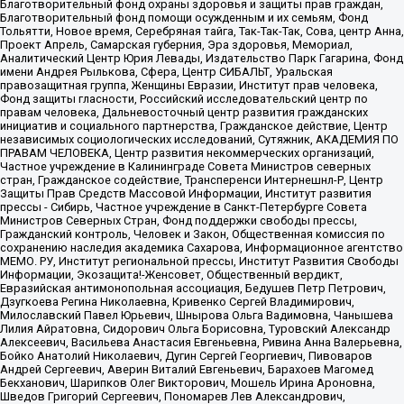
Благотворительный фонд охраны здоровья и защиты прав граждан,
Благотворительный фонд помощи осужденным и их семьям, Фонд
Тольятти, Новое время, Серебряная тайга, Так-Так-Так, Сова, центр Анна,
Проект Апрель, Самарская губерния, Эра здоровья, Мемориал,
Аналитический Центр Юрия Левады, Издательство Парк Гагарина, Фонд
имени Андрея Рылькова, Сфера, Центр СИБАЛЬТ, Уральская
правозащитная группа, Женщины Евразии, Институт прав человека,
Фонд защиты гласности, Российский исследовательский центр по
правам человека, Дальневосточный центр развития гражданских
инициатив и социального партнерства, Гражданское действие, Центр
независимых социологических исследований, Сутяжник, АКАДЕМИЯ ПО
ПРАВАМ ЧЕЛОВЕКА, Центр развития некоммерческих организаций,
Частное учреждение в Калининграде Совета Министров северных
стран, Гражданское содействие, Трансперенси Интернешнл-Р, Центр
Защиты Прав Средств Массовой Информации, Институт развития
прессы - Сибирь, Частное учреждение в Санкт-Петербурге Совета
Министров Северных Стран, Фонд поддержки свободы прессы,
Гражданский контроль, Человек и Закон, Общественная комиссия по
сохранению наследия академика Сахарова, Информационное агентство
МЕМО. РУ, Институт региональной прессы, Институт Развития Свободы
Информации, Экозащита!-Женсовет, Общественный вердикт,
Евразийская антимонопольная ассоциация, Бедушев Петр Петрович,
Дзугкоева Регина Николаевна, Кривенко Сергей Владимирович,
Милославский Павел Юрьевич, Шнырова Ольга Вадимовна, Чанышева
Лилия Айратовна, Сидорович Ольга Борисовна, Туровский Александр
Алексеевич, Васильева Анастасия Евгеньевна, Ривина Анна Валерьевна,
Бойко Анатолий Николаевич, Дугин Сергей Георгиевич, Пивоваров
Андрей Сергеевич, Аверин Виталий Евгеньевич, Барахоев Магомед
Бекханович, Шарипков Олег Викторович, Мошель Ирина Ароновна,
Шведов Григорий Сергеевич, Пономарев Лев Александрович,