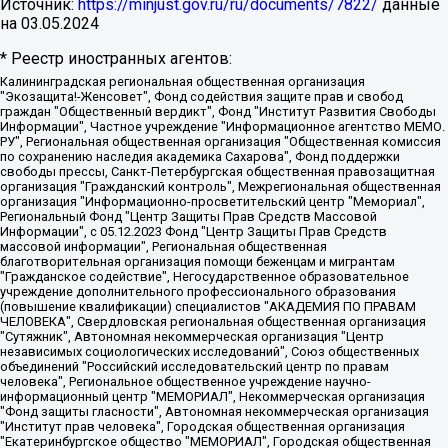
Источник:
https://minjust.gov.ru/ru/documents/7822/
данные
на
03.05.2024
* Реестр иностранных агентов:
Калининградская региональная общественная организация "Экозащита!-Женсовет", Фонд содействия защите прав и свобод граждан "Общественный вердикт", Фонд "Институт Развития Свободы Информации", Частное учреждение "Информационное агентство МЕМО. РУ", Региональная общественная организация "Общественная комиссия по сохранению наследия академика Сахарова", Фонд поддержки свободы прессы, Санкт-Петербургская общественная правозащитная организация "Гражданский контроль", Межрегиональная общественная организация "Информационно-просветительский центр "Мемориал", Региональный Фонд "Центр Защиты Прав Средств Массовой Информации", с 05.12.2023 Фонд "Центр Защиты Прав Средств массовой информации", Региональная общественная благотворительная организация помощи беженцам и мигрантам "Гражданское содействие", Негосударственное образовательное учреждение дополнительного профессионального образования (повышение квалификации) специалистов "АКАДЕМИЯ ПО ПРАВАМ ЧЕЛОВЕКА", Свердловская региональная общественная организация "Сутяжник", Автономная некоммерческая организация "Центр независимых социологических исследований", Союз общественных объединений "Российский исследовательский центр по правам человека", Региональное общественное учреждение научно-информационный центр "МЕМОРИАЛ", Некоммерческая организация "Фонд защиты гласности", Автономная некоммерческая организация "Институт прав человека", Городская общественная организация "Екатеринбургское общество "МЕМОРИАЛ", Городская общественная организация "Рязанское историко-просветительское и правозащитное общество "Мемориал" (Рязанский Мемориал), Челябинский региональный орган общественной самодеятельности – женское общественное объединение "Женщины Евразии", Челябинский региональный орган общественной самодеятельности "Уральская правозащитная группа", Фонд содействия защите здоровья и социальной справедливости имени Андрея Рылькова, Автономная Некоммерческая Организация "Аналитический Центр Юрия Левады", Автономная некоммерческая организация социальной поддержки населения "Проект Апрель", Региональная общественная организация помощи женщинам и детям, находящимся в кризисной ситуации "Информационно-методический центр "Анна", Фонд содействия развитию массовых коммуникаций и правовому просвещению "Так-так-Так", Фонд содействия устойчивому развитию "Серебряная тайга", Свердловский региональный общественный фонд социальных проектов "Новое время", "Idel.Реалии", Кавказ.Реалии, Крым.Реалии, Телеканал Настоящее Время, Татаро-башкирская служба Радио Свобода (Azatliq Radiosi), Радио Свободная Европа/Радио Свобода (PCE/PC), "Сибирь.Реалии", "Фактограф", Благотворительный фонд помощи осужденным и их семьям, Автономная некоммерческая организация "Институт глобализации и социальных движений", Фонд "В защиту прав заключенных", Частное учреждение "Центр поддержки и содействия развитию средств массовой информации", Пензенский региональный общественный благотворительный фонд "Гражданский союз", "Север.Реалии", Некоммерческая организация Фонд "Правовая инициатива", Общество с ограниченной ответственностью "Радио Свободная Европа/Радио Свобода", Чешское информационное агентство "MEDIUM-ORIENT", Красноярская региональная общественная организация "Мы против СПИДа", Камалягин Денис Николаевич, Маркелов Сергей Евгеньевич, Пономарев Лев Александрович, Савицкая Людмила Алексеевна, Автономная некоммерческая организация "Центр по работе с проблемой насилия "НАСИЛИЮ.НЕТ", Межрегиональный профессиональный союз работников здравоохранения "Альянс врачей", Юридическое лицо, зарегистрированное в Латвийской Республике, SIA "Medusa Project" (регистрационный номер 40103797863, дата регистрации 10.06.2014), Некоммерческая организация "Фонд по борьбе с коррупцией", Автономная некоммерческая организация "Институт права и публичной политики", Баданин Роман Сергеевич, Гликин Максим Александрович, Железнова Мария Михайловна, Лукьянова Юлия Сергеевна, Маетная Елизавета Витальевна, Маняхин Петр Борисович, Чуракова Ольга Владимировна, Ярош Юлия Петровна, Юридическое лицо "The Insider SIA", зарегистрированное в Риге, Латвийская Республика (дата регистрации 26.06.2015), являющееся администратором доменного имени интернет-издания "The Insider SIA", https://theins.ru, Постернак Алексей Евгеньевич, Рубин Михаил Аркадьевич, Анин Роман Александрович, Юридическое лицо Istories fonds, зарегистрированное в Латвийской Республике (регистрационный номер 50008295751, дата регистрации 24.02.2020), Великовский Дмитрий Александрович, Долинина Ирина Николаевна, Мароховская Алеся Алексеевна, Шлейнов Роман Юрьевич, Шмагун Олеся Валентиновна, Общество с ограниченной ответственностью "Альтаир 2021", Общество с ограниченной ответственностью "Вега 2021", Общество с ограниченной ответственностью "Главный редактор 2021", Общество с ограниченной ответственностью "Ромашки монолит", Важенков Артем Валерьевич, Ивановская областная общественная организация "Центр гендерных исследований", Гурман Юрий Альбертович, Медиапроект "ОВД-Инфо", Егоров Владимир Владимирович, Жилинский Владимир Александрович, Общество с ограниченной ответственностью "ЗП", Иванова София Юрьевна, Карезина Инна Павловна, Кильтау Екатерина Викторовна, Петров Алексей Викторович, Пискунов Сергей Евгеньевич, Смирнов Сергей Сергеевич, Тихонов Михаил Сергеевич, Общество с ограниченной ответственностью "ЖУРНАЛИСТ-ИНОСТРАННЫЙ АГЕНТ", Арапова Галина Юрьевна, Вольтская Татьяна Анатольевна, Американская компания "Mason G.E.S. Anonymous Foundation" (США), являющаяся владельцем интернет-издания https://mnews.world/, Компания "Stichting Bellingcat", зарегистрированная в Нидерландах (дата регистрации 11.07.2018), Захаров Андрей Вячеславович, Клепиковская Екатерина Дмитриевна, Общество с ограниченной ответственностью "МЕМО", Перл Роман Александрович, Симонов Евгений Алексеевич, Соловьева Елена Анатольевна, Сотников Даниил Владимирович, Сурначева Елизавета Дмитриевна, Автономная некоммерческая организация по защите прав человека и информированию населения "Якутия – Наше Мнение", Общество с ограниченной ответственностью "Москоу диджитал медиа", с 26.01.2023 Общество с ограниченной ответственностью "Чайка Белые сады", Ветошкина Валерия Валерьевна, Заговора Максим Александрович, Межрегиональное общественное движение "Российская ЛГБТ - сеть", Оленичев Максим Владимирович, Павлов Иван Юрьевич, Скворцова Елена Сергеевна, Общество с ограниченной ответственностью "Как бы инагент", Кочетков Игорь Викторович, Общество с ограниченной ответственностью "Честные выборы", Еланчик Олег Александрович, Общество с ограниченной ответственностью "Нобелевский призыв", Гималова Регина Эмилевна, Григорьев Андрей Валерьевич, Григорьева Алина Александровна, Ассоциация по содействию защите прав призывников, альтернативнослужащих и военнослужащих "Правозащитная группа "Гражданин.Армия.Право", Хисамова Регина Фаритовна, Автономная некоммерческая организация по реализации социально-правовых программ "Лилит", Дальневосточное общественное движение "Маяк", Санкт-Петербургская ЛГБТ-инициативная группа "Выход", Инициативная группа ЛГБТ+ "Реверс", Алексеев Андрей Викторович, Бекбулатова Таисия Львовна, Беляев Иван Михайлович, Владыкина Елена Сергеевна, Гельман Марат Александрович, Никульшина Вероника Юрьевна, Толоконникова Надежда Андреевна, Шендерович Виктор Анатольевич, Общество с ограниченной ответственностью "Данное сообщение", Общество с ограниченной ответственностью Издательский дом "Новая глава", Айнбиндер Александра Александровна, Московский комьюнити-центр для ЛГБТ+инициатив, Благотворительный фонд развития филантропии, Deutsche Welle (Германия, Kurt-Schumacher-Strasse 3, 53113 Bonn), Борзунова Мария Михайловна, Воробьев Виктор Викторович, Голубева Анна Львовна, Константинова Алла Михайловна, Малкова Ирина Владимировна, Мурадов Мурад Абдулгалимович, Осетинская Елизавета Николаевна, Понасенков Евгений Николаевич, Ганапольский Матвей Юрьевич, Киселев Евгений Алексеевич, Борухович Ирина Григорьевна, Дремин Иван Тимофеевич, Дубровский Дмитрий Викторович, Красноярская региональная общественная организация поддержки и развития альтернативных образовательных технологий и межкультурных коммуникаций "ИНТЕРРА", Маяковская Екатерина Алексеевна, Фейгин Марк Захарович, Филимонов Андрей Викторович, Дзугкоева Регина Николаевна, Доброхотов Роман Александрович, Дудь Юрий Александрович, Елкин Сергей Владимирович, Кругликов Кирилл Игоревич, Сабунаева Мария Леонидовна, Семенов Алексей Владимирович, Шаинян Карен Багратович, Шульман Екатерина Михайловна, Асафьев Артур Валерьевич, Вахштайн Виктор Семенович, Венедиктов Алексей Алексеевич, Лушникова Екатерина Евгеньевна, Волков Леонид Михайлович, Невзоров Александр Глебович, Пархоменко Сергей Борисович, Сироткин Ярослав Николаевич, Кара-Мурза Владимир Владимирович, Баранова Наталья Владимировна, Гозман Леонид Яковлевич, Кагарлицкий Борис Юльевич, Климарев Михаил Валерьевич, Милов Владимир Станиславович, Автономная некоммерческая организация Краснодарский центр современного искусства "Типография", Моргенштерн Алишер Тагирович, Соболь Любовь Эдуардовна, Общество с ограниченной ответственностью "ЛИЗА НОРМ", Каспаров Гарри Кимович, Ходорковский Михаил Борисович, Общество с ограниченной ответственностью "Апрельские тезисы", Данилович Ирина Брониславовна, Кашин Олег Владимирович, Петров Николай Владимирович, Пивоваров Алексей Владимирович, Соколов Михаил Владимирович, Цветкова Юлия Владимировна, Чичваркин Евгений Александрович, Комитет против пыток/Команда против пыток, Общество с ограниченной ответственностью "Первый научный", Общество с ограниченной ответственностью "Вертолет и ко", Белоцерковская Вероника Борисовна, Кац Максим Евгеньевич, Лазарева Татьяна Юрьевна, Шаведдинов Руслан Табризович, Яшин Илья Валерьевич, Общество с ограниченной ответственностью "Иноагент ААВ", Алешковский Дмитрий Петрович, Альбац Евгения Марковна, Быков Дмитрий Львович, Галямина Юлия Евгеньевна, Лойко Сергей Леонидович, Мартынов Кирилл Константинович, Медведев Сергей Александрович, Крашенинников Федор Геннадиевич, Гордеева Катерина Вл