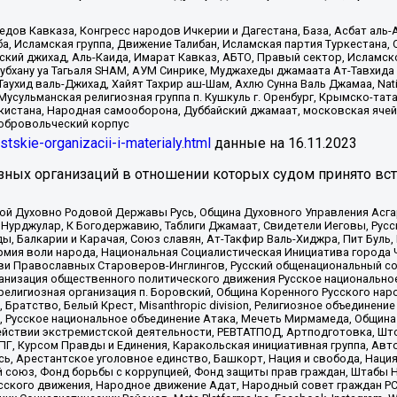
в Кавказа, Конгресс народов Ичкерии и Дагестана, База, Асбат аль-Ан
ба, Исламская группа, Движение Талибан, Исламская партия Туркестан
ский джихад, Аль-Каида, Имарат Кавказ, АБТО, Правый сектор, Исламск
Субхану уа Тагьаля SHAM, АУМ Синрике, Муджахеды джамаата Ат-Тавхида
ухид валь-Джихад, Хайят Тахрир аш-Шам, Ахлю Сунна Валь Джамаа, Natio
Мусульманская религиозная группа п. Кушкуль г. Оренбург, Крымско-т
кистана, Народная самооборона, Дуббайский джамаат, московская ячей
добровольческий корпус
istskie-organizacii-i-materialy.html
данные на
16.11.2023
зных организаций в отношении которых судом принято вс
ской Духовно Родовой Державы Русь, Община Духовного Управления Асг
Нурджулар, К Богодержавию, Таблиги Джамаат, Свидетели Иеговы, Рус
, Балкарии и Карачая, Союз славян, Ат-Такфир Валь-Хиджра, Пит Буль,
рмия воли народа, Национальная Социалистическая Инициатива города 
ви Православных Староверов-Инглингов, Русский общенациональный сою
ганизация общественного политического движения Русское национально
елигиозная организация п. Боровский, Община Коренного Русского нар
 Братство, Белый Крест, Misanthropic division, Религиозное объединен
е, Русское национальное объединение Атака, Мечеть Мирмамеда, Община
йствии экстремистской деятельности, РЕВТАТПОД, Артподготовка, Што
, Курсом Правды и Единения, Каракольская инициативная группа, Автог
ь, Арестантское уголовное единство, Башкорт, Нация и свобода, Нация и
союз, Фонд борьбы с коррупцией, Фонд защиты прав граждан, Штабы На
сского движения, Народное движение Адат, Народный совет граждан РС