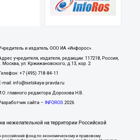
Учредитель и издатель ООО ИА «Инфорос».
Адрес учредителя, издателя, редакции: 117218, Россия,
г. Москва, ул. Кржижановского, д.13, кор. 2
Телефон: +7 (495) 718-84-11
E-mail: info@isetskaya-pravda.ru
И.О. главного редактора Дорохова Н.В.
Разработчик сайта –
INFOROS
2026
на нежелательной на территории Российской
-российский фонд по экономическому и правовому