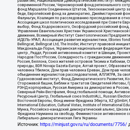
развитию, Национальный Демократический Институт Междуна
современной России, Черноморский фонд регионального сот
фонд Маршалла Соединенных Штатов, Тихоокеанский центр за
беде, Европейский фонд за демократию, Джеймстаунский фонд
Фалуньгун, Коалиция по расследованию преследования в отно
Ассоциация школ политических исследований при Совете Евр
выбор, Фонд Ходорковского, Оксфордский российский фонд, 
Управление Евангельских Христиан Украинской Христианской
движение, Всемирный Институт Саентологических Предприяти
ИДЕЛЬ-УРАЛ, Ассоциация развития журналистики, IStories fo
Bellingcat, Bellingcat Ltd, The Insider, Институт правовой ин
Макдональда-Лорье, Украинская национальная федерация Кан
центр , Риддл, Русский антивоенный комитет в Швеции, Проект
Народов ПостРоссии, Солидарность с гражданским движением 
Россия, Беллона, Союз жителей островов Тисима и Хабомаи, 
природы, BDR Novaja Gazeta-Europe, Алтай проект, Образова
человека Тбилиси, Дом прав человека Ереван, Дом прав челов
объединение журналистов расследователей, АЛЛАТРА, За своб
Гудзоновский институт, Фонд Демократического Развития, К
Сторожевой башни, Библии и трактатов Свидетелей Иеговы, Г
РЭНД корпорейшн, Русская Америка за демократию в России, 
Северный Рейн-Вестфалия, Фонд глобальной помощи, Антивоенн
Ресурсный Центр, Глобальный союз IndustriALL, Russian Electi
Восточной Европы, Фонд имени Фридриха Эберта, XZ gGmbH, М
International Education, Cultural Vistas, Institute of Intern
Мунка, Российско-канадский демократический альянс, Школа
Фридриха Науманна за свободу, Феминистское антивоенное соп
Либерально-демократическая Лига Украины
Источник:
https://minjust.gov.ru/ru/documents/7756/
д