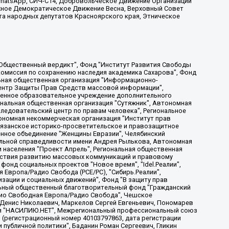
, WhatsApp, СИЧ-С14, Добровольческое Движение Организации
жное Демократическое Движение Весна, Верховный Совет
та народных депутатов Красноярского края, Этническое
, Дальневосточное общественное движение "Маяк", Санкт-Петербургская ЛГБТ-инициативная группа "Выход", Инициативная группа ЛГБТ+ "Реверс", Алексеев Андрей Викторович, Бекбулатова Таисия Львовна, Беляев Иван Михайлович, Владыкина Елена Сергеевна, Гельман Марат Александрович, Никульшина Вероника Юрьевна, Толоконникова Надежда Андреевна, Шендерович Виктор Анатольевич, Общество с ограниченной ответственностью "Данное сообщение", Общество с ограниченной ответственностью Издательский дом "Новая глава", Айнбиндер Александра Александровна, Московский комьюнити-центр для ЛГБТ+инициатив, Благотворительный фонд развития филантропии, Deutsche Welle (Германия, Kurt-Schumacher-Strasse 3, 53113 Bonn), Борзунова Мария Михайловна, Воробьев Виктор Викторович, Голубева Анна Львовна, Константинова Алла Михайловна, Малкова Ирина Владимировна, Мурадов Мурад Абдулгалимович, Осетинская Елизавета Николаевна, Понасенков Евгений Николаевич, Ганапольский Матвей Юрьевич, Киселев Евгений Алексеевич, Борухович Ирина Григорьевна, Дремин Иван Тимофеевич, Дубровский Дмитрий Викторович, Красноярская региональная общественная организация поддержки и развития альтернативных образовательных технологий и межкультурных коммуникаций "ИНТЕРРА", Маяковская Екатерина Алексеевна, Фейгин Марк Захарович, Филимонов Андрей Викторович, Дзугкоева Регина Николаевна, Доброхотов Роман Александрович, Дудь Юрий Александрович, Елкин Сергей Владимирович, Кругликов Кирилл Игоревич, Сабунаева Мария Леонидовна, Семенов Алексей Владимирович, Шаинян Карен Багратович, Шульман Екатерина Михайловна, Асафьев Артур Валерьевич, Вахштайн Виктор Семенович, Венедиктов Алексей Алексеевич, Лушникова Екатерина Евгеньевна, Волков Леонид Михайлович, Невзоров Александр Глебович, Пархоменко Сергей Борисович, Сироткин Ярослав Николаевич, Кара-Мурза Владимир Владимирович, Баранова Наталья Владимировна, Гозман Леонид Яковлевич, Кагарлицкий Борис Юльевич, Климарев Михаил Валерьевич, Милов Владимир Станиславович, Автономная некоммерческая организация Краснодарский центр современного искусства "Типография", Моргенштерн Алишер Тагирович, Соболь Любовь Эдуардовна, Общество с ограниченной ответственностью "ЛИЗА НОРМ", Каспаров Гарри Кимович, Ходорковский Михаил Борисович, Общество с ограниченной ответственностью "Апрельские тезисы", Данилович Ирина Брониславовна, Кашин Олег Владимирович, Петров Николай Владимирович, Пивоваров Алексей Владимирович, Соколов Михаил Владимирович, Цветкова Юлия Владимировна, Чичваркин Евгений Александрович, Комитет против пыток/Команда против пыток, Общество с ограниченной ответственностью "Первый научный", Общество с ограниченной ответственностью "Вертолет и ко", Белоцерковская Вероника Борисовна, Кац Максим Евгеньевич, Лазарева Татьяна Юрьевна, Шаведдинов Руслан Табризович, Яшин Илья Валерьевич, Общество с ограниченной ответственностью "Иноагент ААВ", Алешковский Дмитрий Петрович, Альбац Евгения Марковна, Быков Дмитрий Львович, Галямина Юлия Евгеньевна, Лойко Сергей Леонидович, Мартынов Кирилл Константинович, Медведев Сергей Александрович, Крашенинников Федор Геннадиевич, Гордеева Катерина Вл