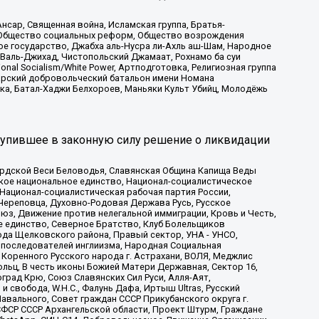
сар, Священная война, Исламская группа, Братья-
а, Общество социальных реформ, Общество возрождения
ое государство, Джабха аль-Нусра ли-Ахль аш-Шам, Народное
 Валь-Джихад, Чистопольский Джамаат, Рохнамо ба суи
nal Socialism/White Power, Артподготовка, Религиозная группа
атарский добровольческий батальон имени Номана
ка, Батал-Хаджи Белхороев, Маньяки Культ Убийц, Молодёжь
тупившее в законную силу решение о ликвидации
ардской Веси Беловодья, Славянская Община Капища Веды
ское национальное единство, Национал-социалистическое
 Национал-социалистическая рабочая партия России,
Череповца, Духовно-Родовая Держава Русь, Русское
з, Движение против нелегальной иммиграции, Кровь и Честь,
е единство, Северное Братство, Клуб Болельщиков
ода Щелковского района, Правый сектор, УНА - УНСО,
ие последователей инглиизма, Народная Социальная
 Коренного Русского народа г. Астрахани, ВОЛЯ, Меджлис
льц, В честь иконы Божией Матери Державная, Сектор 16,
рад Крю, Союз Славянских Сил Руси, Алля-Аят,
 свобода, W.H.С., Фалунь Дафа, Иртыш Ultras, Русский
вального, Совет граждан СССР Прикубанского округа г.
ФСР СССР Архангельской области, Проект Штурм, Граждане