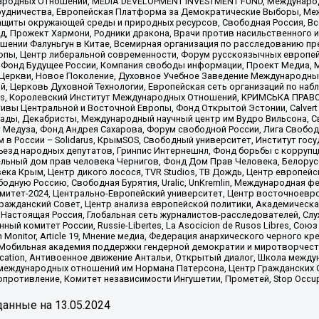
родных Отношений, MEDIA DEVELOPMENT INVESTMENT FUND, Международн
рудничества, Европейская Платформа за Демократические Выборы, Ме
щиты окружающей среды и природных ресурсов, Свободная Россия, Все
, Прожект Хармони, Родники дракона, Врачи против насильственного и
шении Фалуньгун в Китае, Всемирная организация по расследованию пр
опы, Центр либеральной современности, Форум русскоязычных европей
Фонд Будущее России, Компания свободы информации, Проект Медиа, 
 Церкви, Новое Поколение, Духовное Учебное Заведение Международн
й, Церковь Духовной Технологии, Европейская сеть организаций по н
nds, Королевский Институт Международных Отношений, КРИМСЬКА ПРАВОЗ
ициативы Центральной и Восточной Европы, Фонд Открытой Эстонии, Calver
ады, Декабристы, Международный научный центр им Вудро Вильсона, С
 Медуза, Фонд Андрея Сахарова, Форум свободной России, Лига Свободны
в России – Solidarus, КрымSOS, Свободный университет, Институт гос
Съезд народных депутатов, Гринпис Интернешнл, Фонд борьбы с коррупц
тельный дом прав человека Чернигов, Фонд Дом Прав Человека, Белору
ека Крым, Центр дикого лосося, TVR Studios, ТВ Дождь, Центр европей
одную Россию, Свободная Бурятия, Uralic, UnKremlin, Международная ф
омитет-2024, Центрально-Европейский университет, Центр восточноев
ражданский Совет, Центр анализа европейской политики, Академическа
Настоящая Россия, Глобальная сеть журналистов-расследователей, Слу
ый комитет России, Russie-Libertes, La Asocicion de Rusos Libres, С
on Monitor, Article 19, Мнение медиа, Федерация анархического черного
обильная академия поддержки гендерной демократии и миротворчества,
ational Education, Антивоенное движение Антальи, Открытый диалог, Школа 
 международных отношений им Нормана Патерсона, Центр Гражданских 
ротивление, Комитет независимости Ингушетии, Прометей, Stop Occupat
анные на
13.05.2024