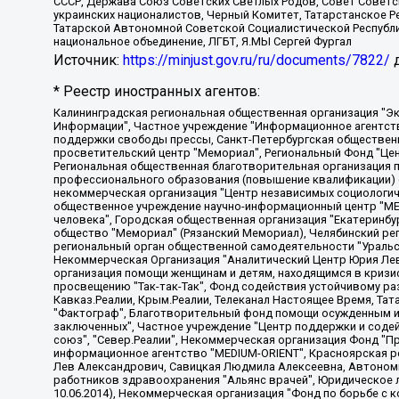
СССР, Держава Союз Советских Светлых Родов, Совет Советски
украинских националистов, Черный Комитет, Татарстанское 
Татарской Автономной Советской Социалистической Республи
национальное объединение, ЛГБТ, Я.МЫ Сергей Фургал
Источник:
https://minjust.gov.ru/ru/documents/7822/
д
* Реестр иностранных агентов:
Калининградская региональная общественная организация "Экозащита!-Женсовет", Фонд содействия защите прав и свобод граждан "Общественный вердикт", Фонд "Институт Развития Свободы Информации", Частное учреждение "Информационное агентство МЕМО. РУ", Региональная общественная организация "Общественная комиссия по сохранению наследия академика Сахарова", Фонд поддержки свободы прессы, Санкт-Петербургская общественная правозащитная организация "Гражданский контроль", Межрегиональная общественная организация "Информационно-просветительский центр "Мемориал", Региональный Фонд "Центр Защиты Прав Средств Массовой Информации", с 05.12.2023 Фонд "Центр Защиты Прав Средств массовой информации", Региональная общественная благотворительная организация помощи беженцам и мигрантам "Гражданское содействие", Негосударственное образовательное учреждение дополнительного профессионального образования (повышение квалификации) специалистов "АКАДЕМИЯ ПО ПРАВАМ ЧЕЛОВЕКА", Свердловская региональная общественная организация "Сутяжник", Автономная некоммерческая организация "Центр независимых социологических исследований", Союз общественных объединений "Российский исследовательский центр по правам человека", Региональное общественное учреждение научно-информационный центр "МЕМОРИАЛ", Некоммерческая организация "Фонд защиты гласности", Автономная некоммерческая организация "Институт прав человека", Городская общественная организация "Екатеринбургское общество "МЕМОРИАЛ", Городская общественная организация "Рязанское историко-просветительское и правозащитное общество "Мемориал" (Рязанский Мемориал), Челябинский региональный орган общественной самодеятельности – женское общественное объединение "Женщины Евразии", Челябинский региональный орган общественной самодеятельности "Уральская правозащитная группа", Фонд содействия защите здоровья и социальной справедливости имени Андрея Рылькова, Автономная Некоммерческая Организация "Аналитический Центр Юрия Левады", Автономная некоммерческая организация социальной поддержки населения "Проект Апрель", Региональная общественная организация помощи женщинам и детям, находящимся в кризисной ситуации "Информационно-методический центр "Анна", Фонд содействия развитию массовых коммуникаций и правовому просвещению "Так-так-Так", Фонд содействия устойчивому развитию "Серебряная тайга", Свердловский региональный общественный фонд социальных проектов "Новое время", "Idel.Реалии", Кавказ.Реалии, Крым.Реалии, Телеканал Настоящее Время, Татаро-башкирская служба Радио Свобода (Azatliq Radiosi), Радио Свободная Европа/Радио Свобода (PCE/PC), "Сибирь.Реалии", "Фактограф", Благотворительный фонд помощи осужденным и их семьям, Автономная некоммерческая организация "Институт глобализации и социальных движений", Фонд "В защиту прав заключенных", Частное учреждение "Центр поддержки и содействия развитию средств массовой информации", Пензенский региональный общественный благотворительный фонд "Гражданский союз", "Север.Реалии", Некоммерческая организация Фонд "Правовая инициатива", Общество с ограниченной ответственностью "Радио Свободная Европа/Радио Свобода", Чешское информационное агентство "MEDIUM-ORIENT", Красноярская региональная общественная организация