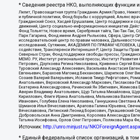
* Сведения реестра НКО, выполняющих функции ин
Лилит, Правозащитная группа Гражданин.Армия.Право, Нижего
и публичной политики, Фонд борьбы с коррупцией, Альянс вр
Гражданский Союз, Хасдей Ерушалаим, Центр поддержки и сод
движений, Центр социально-информационных инициатив Дейс
Фонд Тольятти, Новое время, Серебряная тайга, Так-Так-Так,
Парк Гагарина, Фонд имени Андрея Рылькова, Сфера, Центр С
исследовательский центр по правам человека, Дальневосточн
исследований, Сутяжник, АКАДЕМИЯ ПО ПРАВАМ ЧЕЛОВЕКА, Це
содействие, Трансперенси Интернешнл-Р, Центр Защиты Прав
Северных Стран, Фонд поддержки свободы прессы, Гражданск
МЕМО. РУ, Институт региональной прессы, Институт Развити
Петрович, Дзугкоева Регина Николаевна, Кривенко Сергей В
Туровский Александр Алексеевич, Васильева Анастасия Евген
Евгеньевич, Барахоев Магомед Бекханович, Шарипков Олег В
Созаев Валерий Валерьевич, Исламов Тимур Рифгатович, Рома
Анатольевич, Верховский Александр Маркович, Пислакова-Па
Екатерина Александровна, Рачинский Ян Збигневич, Жемкова 
Аверин Владимир Анатольевич, Щур Татьяна Михайловна, Щур
Кириллович, Флиге Ирина Анатольевна, Мельникова Валентин
Иванович, Голубева Елена Николаевна, Ганнушкина Светлана 
Шуманов Илья Вячеславович, Арапова Галина Юрьевна, Свечн
Вячеславовна, Литинский Леонид Борисович, Лукашевский Се
Добровольская Анна Дмитриевна, Королева Александра Евген
Татьяна Иосифовна, Орлов Олег Петрович, Полякова Мара Фе
Источник:
http://unro.minjust.ru/NKOForeignAgent.asp
* Единый федеральный список организаций, в том