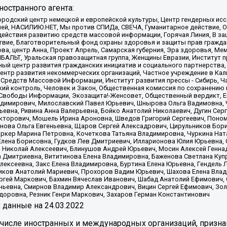
остранного агента:
родский центр немецкой и европейской культуры, Центр гендерных исс
ачей, НАСИЛИЮ.НЕТ, Мы против СПИДа, СВЕЧА, Гуманитарное действие, 
ействия развитию средств массовой информации, Горячая Линия, В защ
твие, Благотворительный фонд охраны здоровья и защиты прав гражда
 Сова, центр Анна, Проект Апрель, Самарская губерния, Эра здоровья, 
ИБАЛЬТ, Уральская правозащитная группа, Женщины Евразии, Институт п
ый центр развития гражданских инициатив и социального партнерства,
нтр развития некоммерческих организаций, Частное учреждение в Кал
 Средств Массовой Информации, Институт развития прессы - Сибирь, Ч
ий контроль, Человек и Закон, Общественная комиссия по сохранению
я Свободы Информации, Экозащита!-Женсовет, Общественный вердикт, 
ладимирович, Милославский Павел Юрьевич, Шнырова Ольга Вадимовна,
ьевна, Ривина Анна Валерьевна, Бойко Анатолий Николаевич, Дугин Сер
икторович, Мошель Ирина Ароновна, Шведов Григорий Сергеевич, Поно
нова Ольга Евгеньевна, Щаров Сергей Алексадрович, Цирульников Бори
ркер Марина Петровна, Кочеткова Татьяна Владимировна, Чуркина Нат
Елена Борисовна, Гудков Лев Дмитриевич, Илларионова Юлия Юрьевна, С
 Николай Алексеевич, Блинушов Андрей Юрьевич, Мосин Алексей Генна
а Дмитриевна, Вититинова Елена Владимировна, Баженова Светлана Куп
Алексеевна, Закс Елена Владимировна, Буртина Елена Юрьевна, Гендель
иков Анатолий Мариевич, Прохоров Вадим Юрьевич, Шахова Елена Влад
ргей Маркович, Бахмин Вячеслав Иванович, Шабад Анатолий Ефимович, 
ьевна, Смирнов Владимир Александрович, Вицин Сергей Ефимович, Зол
доровна, Резник Генри Маркович, Захаров Герман Константинович
x
данные на
24.03.2022
 числе иностранных и международных организаций, призна