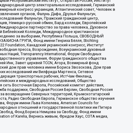
ый Республиканский Институт, Открытая Россия, Институт
ждународный центр электоральных исследований, Германский
мирный конгресс украинцев, Атлантический совет, Человек в
звлечения органов, Фалунь Дафа, Друзья Фалуньгун,
еследований Фалуньгун, Пражский гражданский центр,
цев, Немецко-русский обмен, Бард колледж, Европейский
Международное партнерство за права человека, Духовное
ый Библейский Колледж, Международное христианское
аблюдению за выборами, Республика Польша, СВОБОДНЫЙ
АХИСНА ГРУПА, Фонд имени Генриха Бёлля, Stichting
t 22 Foundation, Канадский украинский конгресс, Институт
вободная пресса, Возрождение, Всеукраинский духовный
х Наций, Transparеncy International, Форум Свободных
ударственного управления, Форум гражданского общества
ией Инк, Завет церквей TCCN, Агора, Всемирный фонд
сский дом прав человека имени Бориса Звозскова, Дом прав
ских исследований им Вилфрида Мартенса, Сетевое
едерация транспортных рабочих, ИстЧам Финланд,
ропейских и международных исследований, Общество
я сеть Восточная Европа, Российский комитет действия,
жба поддержки, Свободная Россия Берлин, Свободная Россия
оюз за возвращение Северных территорий, Крымскотатарский
 креста, Радио Свободная Европа, Германское общество изучения
 Форум имени Льва Копелева, American Councils for
международных отношений и государственной политики им Питера
Свобод, Фонд Бориса Немцова за Свободу, Фонд имени
ion of Karelia, Вернись живым, Фридом Хаус, СОТА медиа,