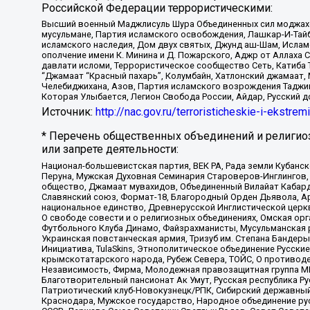
Российской Федерации террористическими:
Высший военный Маджлисуль Шура Объединенных сил моджахедо
мусульмане, Партия исламского освобождения, Лашкар-И-Тай
исламского наследия, Дом двух святых, Джунд аш-Шам, Ислам
ополчение имени К. Минина и Д. Пожарского, Аджр от Аллаха 
давлати исломи, Террористическое сообщество Сеть, Катиба Та
“Джамаат “Красный пахарь”, Колумбайн, Хатлонский джамаат, 
Челебиджихана, Азов, Партия исламского возрождения Таджи
Которая Улыбается, Легион Свобода России, Айдар, Русский 
Источник:
http://nac.gov.ru/terroristicheskie-i-ekstrem
* Перечень общественных объединений и религио
или запрете деятельности:
Национал-большевистская партия, ВЕК РА, Рада земли Кубан
Перуна, Мужская Духовная Семинария Староверов-Инглингов, 
общество, Джамаат мувахидов, Объединенный Вилайат Кабарды
Славянский союз, Формат-18, Благородный Орден Дьявола, А
национальное единство, Древнерусской Инглистической церк
О свободе совести и о религиозных объединениях, Омская ор
Футбольного Клуба Динамо, Файзрахманисты, Мусульманская р
Украинская повстанческая армия, Тризуб им. Степана Бандеры,
Инициатива, TulaSkins, Этнополитическое объединение Русски
крымскотатарского народа, Рубеж Севера, ТОЙС, О противоде
Независимость, Фирма, Молодежная правозащитная группа МПГ
Благотворительный пансионат Ак Умут, Русская республика Рус
Патриотический клуб-Новокузнецк/РПК, Сибирский державный 
Краснодара, Мужское государство, Народное объединение ру