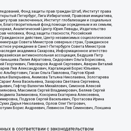
ледований, Фонд защиты прав граждан Штаб, Институт права
Открытый Петербург, Лига Избирателей, Правовая инициатива,
иту прав заключенных, Институт глобализации и социальных
н, Благотворительный фонд помощи осужденным и их семьям,
Мемориал, Аналитический Центр Юрия Левады, Издательство
рав человека, Фонд защиты гласности, Российский
 Гражданское действие, Центр независимых социологических
ининграде Совета Министров северных стран, Гражданское
астное учреждение в Санкт-Петербурге Совета Министров
 наследия академика Сахарова, Информационное агентство
Евразийская антимонопольная ассоциация, Бедушев Петр
 Чанышева Лилия Айратовна, Сидорович Ольга Борисовна,
гей Георгиевич, Пивоваров Андрей Сергеевич, Аверин Виталий
марев Лев Александрович, Каргалицкий Борис Юльевич,
с Альбертович, Гасан Ольга Павловна, Паутов Юрий
алья Валерьевна, Акимова Татьяна Николаевна, Золотарева
аранг Анна Васильевна, Захарова Светлана Сергеевна,
дьевич, Гефтер Валентин Михайлович, Симонов Алексей
рияновна, Максимов Сергей Владимирович, Беляев Сергей
 Людмила Залмановна, Кокорина Екатерина Алексеевна,
имировна, Подузов Сергей Васильевич, Протасова Ирина
Сухих Дарья Николаевна, Орлов Олег Петрович,
отухин Борис Андреевич, Левинсон Лев Семенович, Локшина
нных в соответствии с законодательством