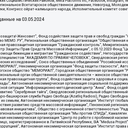
х Социалистических Районов, Meta Platforms Inc, Facebook, Instagram
Региональное Всетатарское общественное движение, Невоград, Молоде
ки, Конгресс ойрат-калмыцкого народа, Исполнительный комитет сове
анные на
03.05.2024
 "Мы против СПИДа", Камалягин Денис Николаевич, Маркелов Сергей Евгеньевич, Пономарев Лев Александрович, Савицкая Людмила Алексеевна, Автономная некоммерческая организация "Центр по работе с проблемой насилия "НАСИЛИЮ.НЕТ", Межрегиональный профессиональный союз работников здравоохранения "Альянс врачей", Юридическое лицо, зарегистрированное в Латвийской Республике, SIA "Medusa Project" (регистрационный номер 40103797863, дата регистрации 10.06.2014), Некоммерческая организация "Фонд по борьбе с коррупцией", Автономная некоммерческая организация "Институт права и публичной политики", Баданин Роман Сергеевич, Гликин Максим Александрович, Железнова Мария Михайловна, Лукьянова Юлия Сергеевна, Маетная Елизавета Витальевна, Маняхин Петр Борисович, Чуракова Ольга Владимировна, Ярош Юлия Петровна, Юридическое лицо "The Insider SIA", зарегистрированное в Риге, Латвийская Республика (дата регистрации 26.06.2015), являющееся администратором доменного имени интернет-издания "The Insider SIA", https://theins.ru, Постернак Алексей Евгеньевич, Рубин Михаил Аркадьевич, Анин Роман Александрович, Юридическое лицо Istories fonds, зарегистрированное в Латвийской Республике (регистрационный номер 50008295751, дата регистрации 24.02.2020), Великовский Дмитрий Александрович, Долинина Ирина Николаевна, Мароховская Алеся Алексеевна, Шлейнов Роман Юрьевич, Шмагун Олеся Валентиновна, Общество с ограниченной ответственностью "Альтаир 2021", Общество с ограниченной ответственностью "Вега 2021", Общество с ограниченной ответственностью "Главный редактор 2021", Общество с ограниченной ответственностью "Ромашки монолит", Важенков Артем Валерьевич, Ивановская областная общественная организация "Центр гендерных исследований", Гурман Юрий Альбертович, Медиапроект "ОВД-Инфо", Егоров Владимир Владимирович, Жилинский Владимир Александрович, Общество с ограниченной ответственностью "ЗП", Иванова София Юрьевна, Карезина Инна Павловна, Кильтау Екатерина Викторовна, Петров Алексей Викторович, Пискунов Сергей Евгеньевич, Смирнов Сергей Сергеевич, Тихонов Михаил Сергеевич, Общество с ограниченной ответственностью "ЖУРНАЛИСТ-ИНОСТРАННЫЙ АГЕНТ", Арапова Галина Юрьевна, Вольтская Татьяна Анатольевна, Американская компания "Mason G.E.S. Anonymous Foundation" (США), являющаяся владельцем интернет-издания https://mnews.world/, Компания "Stichting Bellingcat", зарегистрированная в Нидерландах (дата регистрации 11.07.2018), Захаров Андрей Вячеславович, Клепиковская Екатерина Дмитриевна, Общество с ограниченной ответственностью "МЕМО", Перл Роман Александрович, Симонов Евгений Алексеевич, Соловьева Елена Анатольевна, Сотников Даниил Владимирович, Сурначева Елизавета Дмитриевна, Автономная некоммерческая организация по защите прав человека и информированию населения "Якутия – Наше Мнение", Общество с ограниченной ответственностью "Москоу диджитал медиа", с 26.01.2023 Общество с ограниченной ответственностью "Чайка Белые сады", Ветошкина Валерия Валерьевна, Заговора Максим Александрович, Межрегиональное общественное движение "Российская ЛГБТ - сеть", Оленичев Максим Владимирович, Павлов Иван Юрьевич, Скворцова Елена Сергеевна, Общество с ограниченной ответственностью "Как бы инагент", Кочетков Игорь Викторович, Общество с ограниченной ответственностью "Честные выборы", Еланчик Олег Александрович, Общество с ограниченной ответственностью "Нобелевский призыв", Гималова Регина Эмилевна, Григорьев Андрей Валерьевич, Григорьева Алина Александровна, Ассоциация по содействию защите прав призывников, альтернативнослужащих и военнослужащих "Правозащитная группа "Гражданин.Армия.Право", Хисамова Регина Фаритовна, Автономная некоммерческая организация по реализации социально-правовых программ "Лилит"