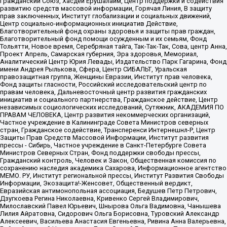
Гражданский Союз, Хасдей Ерушалаим, Центр поддержки и содействия
развитию средств массовой информации, Горячая Линия, В защиту
прав заключенных, Институт глобализации и социальных движений,
Центр социально-информационных инициатив Действие,
Благотворительный фонд охраны здоровья и защиты прав граждан,
Благотворительный фонд помощи осужденным и их семьям, Фонд
Тольятти, Новое время, Серебряная тайга, Так-Так-Так, Сова, центр Анна,
Проект Апрель, Самарская губерния, Эра здоровья, Мемориал,
Аналитический Центр Юрия Левады, Издательство Парк Гагарина, Фонд
имени Андрея Рылькова, Сфера, Центр СИБАЛЬТ, Уральская
правозащитная группа, Женщины Евразии, Институт прав человека,
Фонд защиты гласности, Российский исследовательский центр по
правам человека, Дальневосточный центр развития гражданских
инициатив и социального партнерства, Гражданское действие, Центр
независимых социологических исследований, Сутяжник, АКАДЕМИЯ ПО
ПРАВАМ ЧЕЛОВЕКА, Центр развития некоммерческих организаций,
Частное учреждение в Калининграде Совета Министров северных
стран, Гражданское содействие, Трансперенси Интернешнл-Р, Центр
Защиты Прав Средств Массовой Информации, Институт развития
прессы - Сибирь, Частное учреждение в Санкт-Петербурге Совета
Министров Северных Стран, Фонд поддержки свободы прессы,
Гражданский контроль, Человек и Закон, Общественная комиссия по
сохранению наследия академика Сахарова, Информационное агентство
МЕМО. РУ, Институт региональной прессы, Институт Развития Свободы
Информации, Экозащита!-Женсовет, Общественный вердикт,
Евразийская антимонопольная ассоциация, Бедушев Петр Петрович,
Дзугкоева Регина Николаевна, Кривенко Сергей Владимирович,
Милославский Павел Юрьевич, Шнырова Ольга Вадимовна, Чанышева
Лилия Айратовна, Сидорович Ольга Борисовна, Туровский Александр
Алексеевич, Васильева Анастасия Евгеньевна, Ривина Анна Валерьевна,