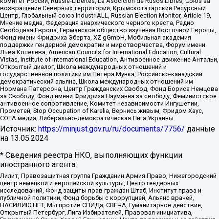
комитет России, Russie-Libertes, La Asocicion de Rusos Libres, Союз за
возвращение Северных территорий, Крымскотатарский Ресурсный
Центр, Глобальный союз IndustriALL, Russian Election Monitor, Article 19,
Мнение медиа, Федерация анархического черного креста, Радио
Свободная Европа, Германское общество изучения Восточной Европы,
Фонд имени Фридриха Эберта, XZ gGmbH, Мобильная академия
поддержки гендерной демократии и миротворчества, Форум имени
Льва Копелева, American Councils for International Education, Cultural
Vistas, Institute of International Education, Антивоенное движение Антальи,
Открытый диалог, Школа международных отношений и
государственной политики им Питера Мунка, Российско-канадский
демократический альянс, Школа международных отношений им
Нормана Патерсона, Центр Гражданских Свобод, Фонд Бориса Немцова
за Свободу, Фонд имени Фридриха Науманна за свободу, Феминистское
антивоенное сопротивление, Комитет независимости Ингушетии,
Прометей, Stop Occupation of Karelia, Вернись живым, Фридом Хаус,
СОТА медиа, Либерально-демократическая Лига Украины
Источник:
https://minjust.gov.ru/ru/documents/7756/
данные
на
13.05.2024
* Сведения реестра НКО, выполняющих функции
иностранного агента:
Лилит, Правозащитная группа Гражданин.Армия.Право, Нижегородский
центр немецкой и европейской культуры, Центр гендерных
исследований, Фонд защиты прав граждан Штаб, Институт права и
публичной политики, Фонд борьбы с коррупцией, Альянс врачей,
НАСИЛИЮ.НЕТ, Мы против СПИДа, СВЕЧА, Гуманитарное действие,
Открытый Петербург, Лига Избирателей, Правовая инициатива,