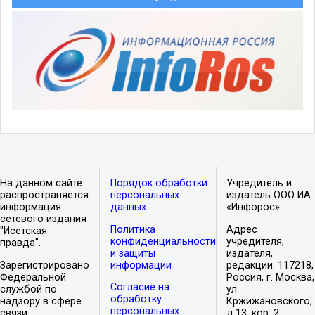
На данном сайте
Порядок обработки
Учредитель и
распространяется
персональных
издатель ООО ИА
информация
данных
«Инфорос».
сетевого издания
Политика
Адрес
"Исетская
конфиденциальности
учредителя,
правда".
и защиты
издателя,
Зарегистрировано
информации
редакции: 117218,
Федеральной
Россия, г. Москва,
Согласие на
службой по
ул.
обработку
надзору в сфере
Кржижановского,
персональных
связи,
д.13, кор. 2