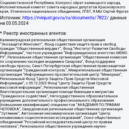
Социалистической Республики, Конгресс ойрат-калмыцкого народа,
Исполнительный комитет совета народных депутатов Красноярского
края, Этническое национальное объединение, ЛГБТ, Я.МЫ Сергей Фургал
Источник:
https://minjust.gov.ru/ru/documents/7822/
данные
на
03.05.2024
* Реестр иностранных агентов:
Калининградская региональная общественная организация "Экозащита!-Женсовет", Фонд содействия защите прав и свобод граждан "Общественный вердикт", Фонд "Институт Развития Свободы Информации", Частное учреждение "Информационное агентство МЕМО. РУ", Региональная общественная организация "Общественная комиссия по сохранению наследия академика Сахарова", Фонд поддержки свободы прессы, Санкт-Петербургская общественная правозащитная организация "Гражданский контроль", Межрегиональная общественная организация "Информационно-просветительский центр "Мемориал", Региональный Фонд "Центр Защиты Прав Средств Массовой Информации", с 05.12.2023 Фонд "Центр Защиты Прав Средств массовой информации", Региональная общественная благотворительная организация помощи беженцам и мигрантам "Гражданское содействие", Негосударственное образовательное учреждение дополнительного профессионального образования (повышение квалификации) специалистов "АКАДЕМИЯ ПО ПРАВАМ ЧЕЛОВЕКА", Свердловская региональная общественная организация "Сутяжник", Автономная некоммерческая организация "Центр независимых социологических исследований", Союз общественных объединений "Российский исследовательский центр по правам человека", Региональное общественное учреждение научно-информационный центр "МЕМОРИАЛ", Некоммерческая организация "Фонд защиты гласности", Автономная некоммерческая организация "Институт прав человека", Городская общественная организация "Екатеринбургское общество "МЕМОРИАЛ", Городская общественная организация "Рязанское историко-просветительское и правозащитное общество "Мемориал" (Рязанский Мемориал), Челябинский региональный орган общественной самодеятельности – женское общественное объединение "Женщины Евразии", Челябинский региональный орган общественной самодеятельности "Уральская правозащитная группа", Фонд содействия защите здоровья и социальной справедливости имени Андрея Рылькова, Автономная Некоммерческая Организация "Аналитический Центр Юрия Левады", Автономная некоммерческая организация социальной поддержки населения "Проект Апрель", Региональная общественная организация помощи женщинам и детям, находящимся в кризисной ситуации "Информационно-методический центр "Анна", Фонд содействия развитию массовых коммуникаций и правовому просвещению "Так-так-Так", Фонд содействия устойчивому развитию "Серебряная тайга", Свердловский региональный общественный фонд социальных проектов "Новое время", "Idel.Реалии", Кавказ.Реалии, Крым.Реалии, Телеканал Настоящее Время, Татаро-башкирская служба Радио Свобода (Azatliq Radiosi), Радио Свободная Европа/Радио Свобода (PCE/PC), "Сибирь.Реалии", "Фактограф", Благотворительный фонд помощи осужденным и их семьям, Автономная некоммерческая организация "Институт глобализации и социальных движений", Фонд "В защиту прав заключенных", Частное учреждение "Центр поддержки и содействия развитию средств массовой информации", Пензенский региональный общественный благотворительный фонд "Гражданский союз", "Север.Реалии", Некоммерческая организация Фонд "Правовая инициатива", Общество с ограниченной ответственностью "Радио Свободная Европа/Радио Свобода", Чешское информационное агентство "MEDIUM-ORIENT", Красноярская региональная общественная организация "Мы против СПИДа", Камалягин Денис Николаевич, Маркелов Сергей Евгеньевич, Пономарев Лев Александрович, Савицкая Людмила Алексеевна, Автономная некоммерческая организация "Центр по работе с проблемой насилия "НАСИЛИЮ.НЕТ", Межрегиональный профессиональный союз работников здравоохранения "Альянс врачей", Юридическое лицо, зарегистрированное в Латвийской Республике, SIA "Medusa Project" (регистрационный номер 40103797863, дата регистрации 10.06.2014), Некоммерческая организация "Фонд по борьбе с коррупцией", Автономная некоммерческая организация "Институт права и публичной политики", Баданин Роман Сергеевич, Гликин Максим Александрович, Железнова Мария Михайловна, Лукьянова Юлия Сергеевна, Маетная Елизавета Витальевна, Маняхин Петр Борисович, Чуракова Ольга Владимировна, Ярош Юлия Петровна, Юридическое лицо "The Insider SIA", зарегистрированное в Риге, Латвийская Республика (дата регистрации 26.06.2015), являющееся администратором доменного имени интернет-издания "The Insider SIA", https://theins.ru, Постернак Алексей Евгеньевич, Рубин Михаил Аркадьевич, Анин Роман Александрович, Юридическое лицо Istories fonds, зарегистрированное в Латвийской Республике (регистрационный номер 50008295751, дата регистрации 24.02.2020), Великовский Дмитрий Александрович, Долинина Ирина Николаевна, Мароховская Алеся Алексеевна, Шлейнов Роман Юрьевич, Шмагун Олеся Валентиновна, Общество с ограниченной ответственностью "Альтаир 2021", Общество с ограниченной ответственностью "Вега 2021", Общество с ограниченной ответственностью "Главный редактор 2021", Общество с ограниченной ответственностью "Ромашки монолит", Важенков Артем Валерьевич, Ивановская областная общественная организация "Центр гендерных исследований", Гурман Юрий Альбертович, Медиапроект "ОВД-Инфо", Егоров Владимир Владимирович, Жилинский Владимир Александрович, Общество с ограниченной ответственностью "ЗП", Иванова София Юрьевна, Карезина Инна Павловна, Кильтау Екатерина Викторовна, Петров Алексей Викторович, Пискунов Сергей Евгеньевич, Смирнов Сергей Сергеевич, Тихонов Михаил Сергеевич, Общество с ограниченной ответственностью "ЖУРНАЛИСТ-ИНОСТРАННЫЙ АГЕНТ", Арапова Галина Юрьевна, Вольтская Татьяна Анатольевна, Американская компания "Mason G.E.S. Anonymous Foundation" (США), являющаяся владельцем интернет-издания https://mnews.world/, Компания "Stichting Bellingcat", зарегистрированная в Нидерландах (дата регистрации 11.07.2018), Захаров Андрей Вячеславович, Клепиковская Екатерина Дмитриевна, Общество с ограниченной ответственностью "МЕМО", Перл Роман Александрович, Симонов Евгений Алексеевич, Соловьева Елена Анатольевна, Сотников Даниил Владимирович, Сурначева Елизавета Дмитриевна, Автономная некоммерческая организация по защите прав человека и информированию населения "Якутия – Наше Мнение", Общество с ограниченной ответственностью "Москоу диджитал медиа", с 26.01.2023 Общество с ограниченной ответственностью "Чайка Белые сады", Ветошкина Валерия Валерьевна, Заговора Максим Александрович, Межрегиональное общественное движение "Российская ЛГБТ - сеть", Оленичев Максим Владимирович, Павлов Иван Юрьевич, Скворцова Елена Сергеевна, Общество с ограниченной ответственностью "Как бы инагент", Кочетков Игорь Викторович, Общество с ограниченной ответственностью "Честные выборы", Еланчик Олег Александрович, Общество с ограниченной ответственностью "Нобелевский призыв", Гималова Регина Эмилевна, Григорьев Андрей Валерьевич, Григорьева Алина Александровна, Ассоциация по содействию защите прав призывников, альтернативнослужащих и военнослужащих "Правозащитная группа "Гражданин.Армия.Право", Хисамова Регина Фаритовна, Автономная некоммерческая организация по реализации социально-правовых программ "Лилит", Дальневосточное общественное движение "Маяк", Санкт-Петербургская ЛГБТ-инициативная группа "Выход", Инициативная группа ЛГБТ+ "Реверс", Алексеев Андрей Викторович, Бекбулатова Таисия Львовна, Беляев Иван Михайлович, Владыкина Елена Сергеевна, Гельман Марат Александрович, Никульшина Вероника Юрьевна, Толоконникова Надежда Андреевна, Шендерович Виктор Анатольевич, Общество с ограниченной ответственностью "Данное сообщение", Общество с ограниченной ответственностью Издательский дом "Новая глава", Айнбиндер Александра Александровна, Московский комьюнити-центр для ЛГБТ+инициатив, Благотворительный фонд развития филантропии, Deutsche Welle (Германия, Kurt-Schumacher-Strasse 3, 53113 Bonn), Борзунова Мария Михайловна, Воробьев Виктор Викторович, Голубева Анна Львовна, Константинова Алла Михайловна, Малкова Ирина Владимировна, Мурадов Мурад Абдулгалимович, Осетинская Елизавета Николаевна, Понасенков Евгений Николаевич, Ганапольский Матвей Юрьевич, Киселев Евгений Алексеевич, Борухович Ирина Григорьевна, Дремин Иван Тимофеевич, Дубровский Дмитрий Викторович, Красноярская региональная общественная организация поддержки и развития альтернативных образовательных технологий и межкультурных коммуникаций "ИНТЕРРА", Маяковская Екатерина Алексеевна, Фейгин Марк Захарович, Филимонов Андрей Викторович, Дзугкоева Регина Николаевна, Доброхотов Роман Александрович, Дудь Юрий Александрович, Елкин Сергей Владимирович, Кругликов Кирилл Игоревич, Сабунаева Мария Леонидовна, Семенов Алексей Владимирович, Шаинян Карен Багратович, Шульман Екатерина Михайловна, Асафьев Артур Валерьевич, Вахштайн Виктор Семенович, Венедиктов Алексей Алексеевич, Лушникова Екатерина Евгеньевна, Волков Леонид Михайлович, Невзоров Александр Глебович, Пархоменко Сергей Борисович, Сироткин Ярослав Николаевич, Кара-Мурза Владимир Владимирович, Баранова Наталья Владимировна, Гозман Леонид Яковлевич, Кагарлицкий Борис Юльевич, Климарев Михаил Валерьевич, Милов Владимир Станиславович, Автономная некоммерческая организация Краснодарский центр современного искусства "Типография", Моргенштерн Алишер Тагирович, Соболь Любовь Эдуардовна, Общество с ограниченной ответственностью "ЛИЗА НОРМ", Каспаров Гарри Кимович, Ходорковский Михаил Борисович, Общество с ограниченной ответственностью "Апрельские тезисы", Данилович Ирина Брониславовна, Кашин Олег Владимирович, Петров Николай Владимирович, Пивоваров Алексей Владимирович, Соколов Михаил Владимирович, Цветкова Юлия Владимировна, Чичваркин Евгений Александрович, Комитет против пыток/Команда против пыток, Общество с ограниченной ответственностью "Первый научный", Общество с ограниченной ответственностью "Вертолет и ко", Белоцерковская Вероника Борисовна, Кац Максим Евгеньевич, Лазарева Татьяна Юрьевна, Шаведдинов Руслан Табризович, Яшин Илья Валерьевич, Общество с ограниченной ответственностью "Иноагент ААВ", Алешковский Дмитрий Петрович, Альбац Евгения Марковна, Быков Дмитрий Львович, Галямина Юлия Евгеньевна, Лойко Сергей Леонидович, Мартынов Кирилл Константинович, Медведев Сергей Александрович, Крашенинников Федор Геннадиевич, Гордеева Катерина Вл