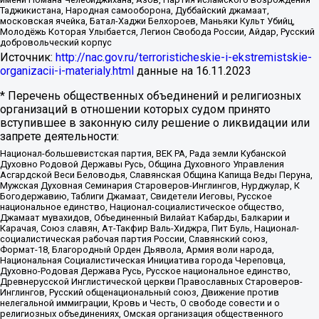
Таджикистана, Народная самооборона, Дуббайский джамаат,
московская ячейка, Батал-Хаджи Белхороев, Маньяки Культ Убийц,
Молодёжь Которая Улыбается, Легион Свобода России, Айдар, Русский
добровольческий корпус
Источник:
http://nac.gov.ru/terroristicheskie-i-ekstremistskie-
organizacii-i-materialy.html
данные на
16.11.2023
* Перечень общественных объединений и религиозных
организаций в отношении которых судом принято
вступившее в законную силу решение о ликвидации или
запрете деятельности:
Национал-большевистская партия, ВЕК РА, Рада земли Кубанской
Духовно Родовой Державы Русь, Община Духовного Управления
Асгардской Веси Беловодья, Славянская Община Капища Веды Перуна,
Мужская Духовная Семинария Староверов-Инглингов, Нурджулар, К
Богодержавию, Таблиги Джамаат, Свидетели Иеговы, Русское
национальное единство, Национал-социалистическое общество,
Джамаат мувахидов, Объединенный Вилайат Кабарды, Балкарии и
Карачая, Союз славян, Ат-Такфир Валь-Хиджра, Пит Буль, Национал-
социалистическая рабочая партия России, Славянский союз,
Формат-18, Благородный Орден Дьявола, Армия воли народа,
Национальная Социалистическая Инициатива города Череповца,
Духовно-Родовая Держава Русь, Русское национальное единство,
Древнерусской Инглистической церкви Православных Староверов-
Инглингов, Русский общенациональный союз, Движение против
нелегальной иммиграции, Кровь и Честь, О свободе совести и о
религиозных объединениях, Омская организация общественного