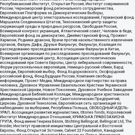
Республиканский Институт, Открытая Россия, Институт современной
России, Черноморский фонд регионального сотрудничества,
Европейская Платформа за Демократические Выборы,
Международный центр электоральных исследований, Германский фонд
Маршалла Соединенных Штатов, Тихоокеанский центр защиты
окружающей среды и природных ресурсов, Свободная Россия,
Всемирный конгресс украинцев, Атлантический совет, Человек в беде,
Европейский фонд за демократию, Джеймстаунский фонд, Прожект
Хармони, Родники дракона, Врачи против насильственного извлечения
органов, Фалунь Дафа, Друзья Фалуньгун, Фалуньгун, Коалиция по
расследованию преследования в отношении Фалуньгун в Китае,
Всемирная организация по расследованию преследований Фалуньгун,
Пражский гражданский центр, Ассоциация школ политических
исследований при Совете Европы, Центр либеральной современности,
Форум русскоязычных европейцев, Немецко-русский обмен, Бард
колледж, Европейский выбор, Фонд Ходорковского, Оксфордский
российский фонд, Фонд Будущее России, Компания свободы
информации, Проект Медиа, Международное партнерство за права
человека, Духовное Управление Евангельских Христиан Украинской
Христианской Церкви, Новое Поколение, Духовное Учебное Заведение
Международный Библейский Колледж, Международное христианское
движение, Всемирный Институт Саентологических Предприятий,
Церковь Духовной Технологии, Европейская сеть организаций по
наблюдению за выборами, Республика Польша, СВОБОДНЫЙ ИДЕЛЬ-
УРАЛ, Ассоциация развития журналистики, IStories fonds, Королевский
Институт Международных Отношений, КРИМСЬКА ПРАВОЗАХИСНА
ГРУПА, Фонд имени Генриха Бёлля, Stichting Bellingcat, Bellingcat Ltd, The
Insider, Институт правовой инициативы Центральной и Восточной
Европы, Фонд Открытой Эстонии, Calvert 22 Foundation, Канадский
украинский конгресс, Институт Макдональда-Лорье, Украинская