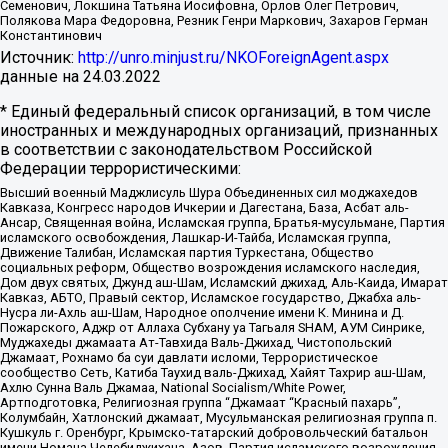
Семенович, Локшина Татьяна Иосифовна, Орлов Олег Петрович,
Полякова Мара Федоровна, Резник Генри Маркович, Захаров Герман
Константинович
Источник:
http://unro.minjust.ru/NKOForeignAgent.aspx
данные на
24.03.2022
* Единый федеральный список организаций, в том числе
иностранных и международных организаций, признанных
в соответствии с законодательством Российской
Федерации террористическими:
Высший военный Маджлисуль Шура Объединенных сил моджахедов
Кавказа, Конгресс народов Ичкерии и Дагестана, База, Асбат аль-
Ансар, Священная война, Исламская группа, Братья-мусульмане, Партия
исламского освобождения, Лашкар-И-Тайба, Исламская группа,
Движение Талибан, Исламская партия Туркестана, Общество
социальных реформ, Общество возрождения исламского наследия,
Дом двух святых, Джунд аш-Шам, Исламский джихад, Аль-Каида, Имарат
Кавказ, АБТО, Правый сектор, Исламское государство, Джабха аль-
Нусра ли-Ахль аш-Шам, Народное ополчение имени К. Минина и Д.
Пожарского, Аджр от Аллаха Субхану уа Тагьаля SHAM, АУМ Синрике,
Муджахеды джамаата Ат-Тавхида Валь-Джихад, Чистопольский
Джамаат, Рохнамо ба суи давлати исломи, Террористическое
сообщество Сеть, Катиба Таухид валь-Джихад, Хайят Тахрир аш-Шам,
Ахлю Сунна Валь Джамаа, National Socialism/White Power,
Артподготовка, Религиозная группа “Джамаат “Красный пахарь”,
Колумбайн, Хатлонский джамаат, Мусульманская религиозная группа п.
Кушкуль г. Оренбург, Крымско-татарский добровольческий батальон
имени Номана Челебиджихана, Азов, Партия исламского возрождения