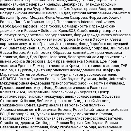
национальная федерация Канады, Декабристы, Международный
научный центр им Вудро Вильсона, Свободная пресса, Возрождение,
Всеукраинский духовный центр , Риддл, Русский антивоенный комитет в
Швеции, Проект Медуза, Фонд Андрея Сахарова, Форум свободной
России, Лига Свободных Наций, Transparеncy International, Форум
Свободных Народов ПостРоссии, Солидарность с гражданским
движением в России – Solidarus, КрымSOS, Свободный университет,
Институт государственного управления, Форум гражданского общества
Россия, Беллона, Союз жителей островов Тисима и Хабомаи, Съезд
народных депутатов, Гринпис Интернешнл, Фонд борьбы с коррупцией
Инк, Завет церквей TCCN, Агора, Всемирный фонд природы, BDR Novaja
Gazeta-Europe, Алтай проект, Образовательный дом прав человека
Чернигов, Фонд Дом Прав Человека, Белорусский дом прав человека
имени Бориса Звозскова, Дом прав человека Тбилиси, Дом прав
человека Ереван, Дом прав человека Крым, Центр дикого лосося, TVR
Studios, ТВ Дождь, Центр европейских исследований им Вилфрида
Мартенса, Сетевое объединение журналистов расследователей,
АЛЛАТРА, За свободную Россию, Свободная Бурятия, Uralic, UnKremlin,
Международная федерация транспортных рабочих, ИстЧам Финланд,
Гудзоновский институт, Фонд Демократического Развития,
Комитет-2024, Центрально-Европейский университет, Центр
восточноевропейских и международных исследований, Общество
Сторожевой башни, Библии и трактатов Свидетелей Иеговы,
Гражданский Совет, Центр анализа европейской политики,
Академическая сеть Восточная Европа, Российский комитет действия,
РЭНД корпорейшн, Русская Америка за демократию в России,
Настоящая Россия, Глобальная сеть журналистов-расследователей,
Служба поддержки, Свободная Россия Берлин, Свободная Россия
Северный Рейн-Вестфалия, Фонд глобальной помощи, Антивоенный