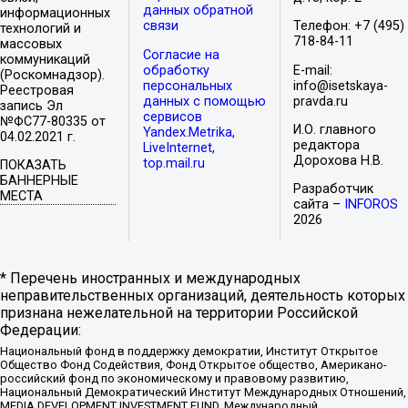
данных обратной
информационных
связи
Телефон: +7 (495)
технологий и
718-84-11
массовых
Согласие на
коммуникаций
обработку
E-mail:
(Роскомнадзор).
персональных
info@isetskaya-
Реестровая
данных с помощью
pravda.ru
запись Эл
сервисов
№ФС77-80335 от
И.О. главного
Yandex.Metrika,
04.02.2021 г.
редактора
LiveInternet,
Дорохова Н.В.
top.mail.ru
ПОКАЗАТЬ
БАННЕРНЫЕ
Разработчик
МЕСТА
сайта –
INFOROS
2026
* Перечень иностранных и международных
неправительственных организаций, деятельность которых
признана нежелательной на территории Российской
Федерации:
Национальный фонд в поддержку демократии, Институт Открытое
Общество Фонд Содействия, Фонд Открытое общество, Американо-
российский фонд по экономическому и правовому развитию,
Национальный Демократический Институт Международных Отношений,
MEDIA DEVELOPMENT INVESTMENT FUND, Международный