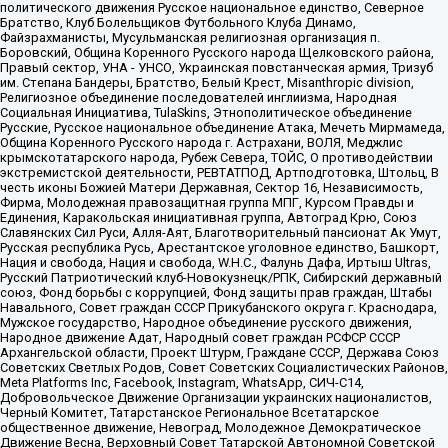
политического движения Русское национальное единство, Северное
Братство, Клуб Болельщиков Футбольного Клуба Динамо,
Файзрахманисты, Мусульманская религиозная организация п.
Боровский, Община Коренного Русского народа Щелковского района,
Правый сектор, УНА - УНСО, Украинская повстанческая армия, Тризуб
им. Степана Бандеры, Братство, Белый Крест, Misanthropic division,
Религиозное объединение последователей инглиизма, Народная
Социальная Инициатива, TulaSkins, Этнополитическое объединение
Русские, Русское национальное объединение Атака, Мечеть Мирмамеда,
Община Коренного Русского народа г. Астрахани, ВОЛЯ, Меджлис
крымскотатарского народа, Рубеж Севера, ТОЙС, О противодействии
экстремистской деятельности, РЕВТАТПОД, Артподготовка, Штольц, В
честь иконы Божией Матери Державная, Сектор 16, Независимость,
Фирма, Молодежная правозащитная группа МПГ, Курсом Правды и
Единения, Каракольская инициативная группа, Автоград Крю, Союз
Славянских Сил Руси, Алля-Аят, Благотворительный пансионат Ак Умут,
Русская республика Русь, Арестантское уголовное единство, Башкорт,
Нация и свобода, Нация и свобода, W.H.С., Фалунь Дафа, Иртыш Ultras,
Русский Патриотический клуб-Новокузнецк/РПК, Сибирский державный
союз, Фонд борьбы с коррупцией, Фонд защиты прав граждан, Штабы
Навального, Совет граждан СССР Прикубанского округа г. Краснодара,
Мужское государство, Народное объединение русского движения,
Народное движение Адат, Народный совет граждан РСФСР СССР
Архангельской области, Проект Штурм, Граждане СССР, Держава Союз
Советских Светлых Родов, Совет Советских Социалистических Районов,
Meta Platforms Inc, Facebook, Instagram, WhatsApp, СИЧ-С14,
Добровольческое Движение Организации украинских националистов,
Черный Комитет, Татарстанское Региональное Всетатарское
общественное движение, Невоград, Молодежное Демократическое
Движение Весна, Верховный Совет Татарской Автономной Советской