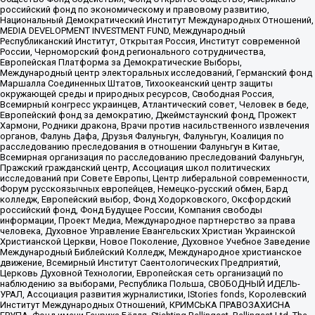
российский фонд по экономическому и правовому развитию,
Национальный Демократический Институт Международных Отношений,
MEDIA DEVELOPMENT INVESTMENT FUND, Международный
Республиканский Институт, Открытая Россия, Институт современной
России, Черноморский фонд регионального сотрудничества,
Европейская Платформа за Демократические Выборы,
Международный центр электоральных исследований, Германский фонд
Маршалла Соединенных Штатов, Тихоокеанский центр защиты
окружающей среды и природных ресурсов, Свободная Россия,
Всемирный конгресс украинцев, Атлантический совет, Человек в беде,
Европейский фонд за демократию, Джеймстаунский фонд, Прожект
Хармони, Родники дракона, Врачи против насильственного извлечения
органов, Фалунь Дафа, Друзья Фалуньгун, Фалуньгун, Коалиция по
расследованию преследования в отношении Фалуньгун в Китае,
Всемирная организация по расследованию преследований Фалуньгун,
Пражский гражданский центр, Ассоциация школ политических
исследований при Совете Европы, Центр либеральной современности,
Форум русскоязычных европейцев, Немецко-русский обмен, Бард
колледж, Европейский выбор, Фонд Ходорковского, Оксфордский
российский фонд, Фонд Будущее России, Компания свободы
информации, Проект Медиа, Международное партнерство за права
человека, Духовное Управление Евангельских Христиан Украинской
Христианской Церкви, Новое Поколение, Духовное Учебное Заведение
Международный Библейский Колледж, Международное христианское
движение, Всемирный Институт Саентологических Предприятий,
Церковь Духовной Технологии, Европейская сеть организаций по
наблюдению за выборами, Республика Польша, СВОБОДНЫЙ ИДЕЛЬ-
УРАЛ, Ассоциация развития журналистики, IStories fonds, Королевский
Институт Международных Отношений, КРИМСЬКА ПРАВОЗАХИСНА