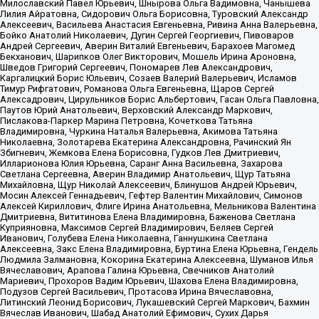
Милославский Павел Юрьевич, Шнырова Ольга Вадимовна, Чанышева
Лилия Айратовна, Сидорович Ольга Борисовна, Туровский Александр
Алексеевич, Васильева Анастасия Евгеньевна, Ривина Анна Валерьевна,
Бойко Анатолий Николаевич, Дугин Сергей Георгиевич, Пивоваров
Андрей Сергеевич, Аверин Виталий Евгеньевич, Барахоев Магомед
Бекханович, Шарипков Олег Викторович, Мошель Ирина Ароновна,
Шведов Григорий Сергеевич, Пономарев Лев Александрович,
Каргалицкий Борис Юльевич, Созаев Валерий Валерьевич, Исламов
Тимур Рифгатович, Романова Ольга Евгеньевна, Щаров Сергей
Алексадрович, Цирульников Борис Альбертович, Гасан Ольга Павловна,
Паутов Юрий Анатольевич, Верховский Александр Маркович,
Пислакова-Паркер Марина Петровна, Кочеткова Татьяна
Владимировна, Чуркина Наталья Валерьевна, Акимова Татьяна
Николаевна, Золотарева Екатерина Александровна, Рачинский Ян
Збигневич, Жемкова Елена Борисовна, Гудков Лев Дмитриевич,
Илларионова Юлия Юрьевна, Саранг Анна Васильевна, Захарова
Светлана Сергеевна, Аверин Владимир Анатольевич, Щур Татьяна
Михайловна, Щур Николай Алексеевич, Блинушов Андрей Юрьевич,
Мосин Алексей Геннадьевич, Гефтер Валентин Михайлович, Симонов
Алексей Кириллович, Флиге Ирина Анатольевна, Мельникова Валентина
Дмитриевна, Вититинова Елена Владимировна, Баженова Светлана
Куприяновна, Максимов Сергей Владимирович, Беляев Сергей
Иванович, Голубева Елена Николаевна, Ганнушкина Светлана
Алексеевна, Закс Елена Владимировна, Буртина Елена Юрьевна, Гендель
Людмила Залмановна, Кокорина Екатерина Алексеевна, Шуманов Илья
Вячеславович, Арапова Галина Юрьевна, Свечников Анатолий
Мариевич, Прохоров Вадим Юрьевич, Шахова Елена Владимировна,
Подузов Сергей Васильевич, Протасова Ирина Вячеславовна,
Литинский Леонид Борисович, Лукашевский Сергей Маркович, Бахмин
Вячеслав Иванович, Шабад Анатолий Ефимович, Сухих Дарья