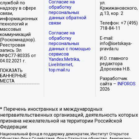
Согласие на
службой по
ул.
обработку
надзору в сфере
Кржижановского,
персональных
связи,
д.13, кор. 2
данных обратной
информационных
связи
Телефон: +7 (495)
технологий и
718-84-11
массовых
Согласие на
коммуникаций
обработку
E-mail:
(Роскомнадзор).
персональных
info@isetskaya-
Реестровая
данных с помощью
pravda.ru
запись Эл
сервисов
№ФС77-80335 от
И.О. главного
Yandex.Metrika,
04.02.2021 г.
редактора
LiveInternet,
Дорохова Н.В.
top.mail.ru
ПОКАЗАТЬ
БАННЕРНЫЕ
Разработчик
МЕСТА
сайта –
INFOROS
2026
* Перечень иностранных и международных
неправительственных организаций, деятельность которых
признана нежелательной на территории Российской
Федерации:
Национальный фонд в поддержку демократии, Институт Открытое
Общество Фонд Содействия, Фонд Открытое общество, Американо-