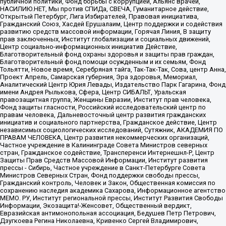
публичной политики, Фонд борьбы с коррупцией, Альянс врачей,
НАСИЛИЮ.НЕТ, Мы против СПИДа, СВЕЧА, Гуманитарное действие,
Открытый Петербург, Лига Избирателей, Правовая инициатива,
Гражданский Союз, Хасдей Ерушалаим, Центр поддержки и содействия
развитию средств массовой информации, Горячая Линия, В защиту
прав заключенных, Институт глобализации и социальных движений,
Центр социально-информационных инициатив Действие,
Благотворительный фонд охраны здоровья и защиты прав граждан,
Благотворительный фонд помощи осужденным и их семьям, Фонд
Тольятти, Новое время, Серебряная тайга, Так-Так-Так, Сова, центр Анна,
Проект Апрель, Самарская губерния, Эра здоровья, Мемориал,
Аналитический Центр Юрия Левады, Издательство Парк Гагарина, Фонд
имени Андрея Рылькова, Сфера, Центр СИБАЛЬТ, Уральская
правозащитная группа, Женщины Евразии, Институт прав человека,
Фонд защиты гласности, Российский исследовательский центр по
правам человека, Дальневосточный центр развития гражданских
инициатив и социального партнерства, Гражданское действие, Центр
независимых социологических исследований, Сутяжник, АКАДЕМИЯ ПО
ПРАВАМ ЧЕЛОВЕКА, Центр развития некоммерческих организаций,
Частное учреждение в Калининграде Совета Министров северных
стран, Гражданское содействие, Трансперенси Интернешнл-Р, Центр
Защиты Прав Средств Массовой Информации, Институт развития
прессы - Сибирь, Частное учреждение в Санкт-Петербурге Совета
Министров Северных Стран, Фонд поддержки свободы прессы,
Гражданский контроль, Человек и Закон, Общественная комиссия по
сохранению наследия академика Сахарова, Информационное агентство
МЕМО. РУ, Институт региональной прессы, Институт Развития Свободы
Информации, Экозащита!-Женсовет, Общественный вердикт,
Евразийская антимонопольная ассоциация, Бедушев Петр Петрович,
Дзугкоева Регина Николаевна, Кривенко Сергей Владимирович,