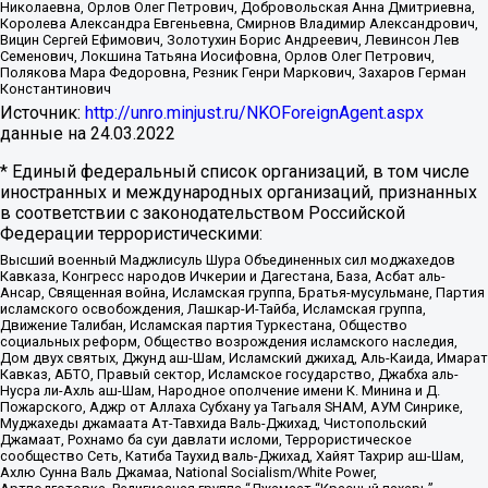
Николаевна, Орлов Олег Петрович, Добровольская Анна Дмитриевна,
Королева Александра Евгеньевна, Смирнов Владимир Александрович,
Вицин Сергей Ефимович, Золотухин Борис Андреевич, Левинсон Лев
Семенович, Локшина Татьяна Иосифовна, Орлов Олег Петрович,
Полякова Мара Федоровна, Резник Генри Маркович, Захаров Герман
Константинович
Источник:
http://unro.minjust.ru/NKOForeignAgent.aspx
данные на
24.03.2022
* Единый федеральный список организаций, в том числе
иностранных и международных организаций, признанных
в соответствии с законодательством Российской
Федерации террористическими:
Высший военный Маджлисуль Шура Объединенных сил моджахедов
Кавказа, Конгресс народов Ичкерии и Дагестана, База, Асбат аль-
Ансар, Священная война, Исламская группа, Братья-мусульмане, Партия
исламского освобождения, Лашкар-И-Тайба, Исламская группа,
Движение Талибан, Исламская партия Туркестана, Общество
социальных реформ, Общество возрождения исламского наследия,
Дом двух святых, Джунд аш-Шам, Исламский джихад, Аль-Каида, Имарат
Кавказ, АБТО, Правый сектор, Исламское государство, Джабха аль-
Нусра ли-Ахль аш-Шам, Народное ополчение имени К. Минина и Д.
Пожарского, Аджр от Аллаха Субхану уа Тагьаля SHAM, АУМ Синрике,
Муджахеды джамаата Ат-Тавхида Валь-Джихад, Чистопольский
Джамаат, Рохнамо ба суи давлати исломи, Террористическое
сообщество Сеть, Катиба Таухид валь-Джихад, Хайят Тахрир аш-Шам,
Ахлю Сунна Валь Джамаа, National Socialism/White Power,