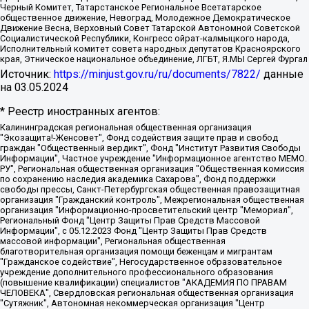
Черный Комитет, Татарстанское Региональное Всетатарское
общественное движение, Невоград, Молодежное Демократическое
Движение Весна, Верховный Совет Татарской Автономной Советской
Социалистической Республики, Конгресс ойрат-калмыцкого народа,
Исполнительный комитет совета народных депутатов Красноярского
края, Этническое национальное объединение, ЛГБТ, Я.МЫ Сергей Фургал
Источник:
https://minjust.gov.ru/ru/documents/7822/
данные
на
03.05.2024
* Реестр иностранных агентов:
Калининградская региональная общественная организация "Экозащита!-Женсовет", Фонд содействия защите прав и свобод граждан "Общественный вердикт", Фонд "Институт Развития Свободы Информации", Частное учреждение "Информационное агентство МЕМО. РУ", Региональная общественная организация "Общественная комиссия по сохранению наследия академика Сахарова", Фонд поддержки свободы прессы, Санкт-Петербургская общественная правозащитная организация "Гражданский контроль", Межрегиональная общественная организация "Информационно-просветительский центр "Мемориал", Региональный Фонд "Центр Защиты Прав Средств Массовой Информации", с 05.12.2023 Фонд "Центр Защиты Прав Средств массовой информации", Региональная общественная благотворительная организация помощи беженцам и мигрантам "Гражданское содействие", Негосударственное образовательное учреждение дополнительного профессионального образования (повышение квалификации) специалистов "АКАДЕМИЯ ПО ПРАВАМ ЧЕЛОВЕКА", Свердловская региональная общественная организация "Сутяжник", Автономная некоммерческая организация "Центр независимых социологических исследований", Союз общественных объединений "Российский исследовательский центр по правам человека", Региональное общественное учреждение научно-информационный центр "МЕМОРИАЛ", Некоммерческая организация "Фонд защиты гласности", Автономная некоммерческая организация "Институт прав человека", Городская общественная организация "Екатеринбургское общество "МЕМОРИАЛ", Городская общественная организация "Рязанское историко-просветительское и правозащитное общество "Мемориал" (Рязанский Мемориал), Челябинский региональный орган общественной самодеятельности – женское общественное объединение "Женщины Евразии", Челябинский региональный орган общественной самодеятельности "Уральская правозащитная группа", Фонд содействия защите здоровья и социальной справедливости имени Андрея Рылькова, Автономная Некоммерческая Организация "Аналитический Центр Юрия Левады", Автономная некоммерческая организация социальной поддержки населения "Проект Апрель", Региональная общественная организация помощи женщинам и детям, находящимся в кризисной ситуации "Информационно-методический центр "Анна", Фонд содействия развитию массовых коммуникаций и правовому просвещению "Так-так-Так", Фонд содействия устойчивому развитию "Серебряная тайга", Свердловский региональный общественный фонд социальных проектов "Новое время", "Idel.Реалии", Кавказ.Реалии, Крым.Реалии, Телеканал Настоящее Время, Татаро-башкирская служба Радио Свобода (Azatliq Radiosi), Радио Свободная Европа/Радио Свобода (PCE/PC), "Сибирь.Реалии", "Фактограф", Благотворительный фонд помощи осужденным и их семьям, Автономная некоммерческая организация "Институт глобализации и социальных движений", Фонд "В защиту прав заключенных", Частное учреждение "Центр поддержки и содействия развитию средств массовой информации", Пензенский региональный общественный благотворительный фонд "Гражданский союз", "Север.Реалии", Некоммерческая организация Фонд "Правовая инициатива", Общество с ограниченной ответственностью "Радио Свободная Европа/Радио Свобода", Чешское информационное агентство "MEDIUM-ORIENT", Красноярская региональная общественная организация "Мы против СПИДа", Камалягин Денис Николаевич, Маркелов Сергей Евгеньевич, Пономарев Лев Александрович, Савицкая Людмила Алексеевна, Автономная некоммерческая организация "Центр по работе с проблемой насилия "НАСИЛИЮ.НЕТ", Межрегиональный профессиональный союз работников здравоохранения "Альянс врачей", Юридическое лицо, зарегистрированное в Латвийской Республике, SIA "Medusa Project" (регистрационный номер 40103797863, дата регистрации 10.06.2014), Некоммерческая организация "Фонд по борьбе с коррупцией", Автономная некоммерческая организация "Институт права и публичной политики", Баданин Роман Сергеевич, Гликин Максим Александрович, Железнова Мария Михайловна, Лукьянова Юлия Сергеевна, Маетная Елизавета Витальевна, Маняхин Петр Борисович, Чуракова Ольга Владимировна, Ярош Юлия Петровна, Юридическое лицо "The Insider SIA", зарегистрированное в Риге, Латвийская Республика (дата регистрации 26.06.2015), являющееся администратором доменного имени интернет-издания "The Insider SIA", https://theins.ru, Постернак Алексей Евгеньевич, Рубин Михаил Аркадьевич, Анин Роман Александрович, Юридическое лицо Istories fonds, зарегистрированное в Латвийской Республике (регистрационный номер 50008295751, дата регистрации 24.02.2020), Великовский Дмитрий Александрович, Долинина Ирина Николаевна, Мароховская Алеся Алексеевна, Шлейнов Роман Юрьевич, Шмагун Олеся Валентиновна, Общество с ограниченной ответственностью "Альтаир 2021", Общество с ограниченной ответственностью "Вега 2021", Общество с ограниченной ответственностью "Главный редактор 2021", Общество с ограниченной ответственностью "Ромашки монолит", Важенков Артем Валерьевич, Ивановская областная общественная организация "Центр гендерных исследований", Гурман Юрий Альбертович, Медиапроект "ОВД-Инфо", Егоров Владимир Владимирович, Жилинский Владимир Александрович, Общество с ограниченной ответственностью "ЗП", Иванова София Юрьевна, Карезина Инна Павловна, Кильтау Екатерина Викторовна, Петров Алексей Викторович, Пискунов Сергей Евгеньевич, Смирнов Сергей Сергеевич, Тихонов Михаил Сергеевич, Общество с ограниченной ответственностью "ЖУРНАЛИСТ-ИНОСТРАННЫЙ АГЕНТ", Арапова Галина Юрьевна, Вольтская Татьяна Анатольевна, Американская компания "Mason G.E.S. Anonymous Foundation" (США), являющаяся владельцем интернет-издания https://mnews.world/, Компания "Stichting Bellingcat", зарегистрированная в Нидерландах (дата регистрации 11.07.2018), Захаров Андрей Вячеславович, Клепиковская Екатерина Дмитриевна, Общество с ограниченной ответственностью "МЕМО", Перл Роман Александрович, Симонов Евгений Алексеевич, Соловьева Елена Анатольевна, Сотников Даниил Владимирович, Сурначева Елизавета Дмитриевна, Автономная некоммерческая организация по защите прав человека и информированию населения "Якутия – Наше Мнение", Общество с ограниченной ответственностью "Москоу диджитал медиа", с 26.01.2023 Общество с ограниченной ответственностью "Чайка Белые сады", Ветошкина Валерия Валерьевна, Заговора Максим Александрович, Межрегиональное общественное движение "Российская ЛГБТ - сеть", Оленичев Максим Владимирович, Павлов Иван Юрьевич, Скворцова Елена Сергеевна, Общество с ограниченной ответственностью "Как бы инагент", Кочетков Игорь Викторович, Общество с ограниченной ответственностью "Честные выборы", Еланчик Олег Александрович, Общество с ограниченной ответственностью "Нобелевский призыв", Гималова Регина Эмилевна, Григорьев Андрей Валерьевич, Григорьева Алина Александровна, Ассоциация по содействию защите прав призывников, альтернативнослужащих и военнослужащих "Правозащитная группа "Гражданин.Армия.Право", Хисамова Регина Фаритовна, Автономная некоммерческая организация по реализации социально-правовых программ "Лилит", Дальневосточное общественное движение "Маяк", Санкт-Петербургская ЛГБТ-инициативная группа "Выход", Инициативная группа ЛГБТ+ "Реверс", Алексеев Андрей Викторович, Бекбулатова Таисия Львовна, Беляев Иван Михайлович, Владыкина Елена Сергеевна, Гельман Марат Александрович, Никульшина Вероника Юрьевна, Толоконникова Надежда Андреевна, Шендерович Виктор Анатольевич, Общество с ограниченной ответственностью "Данное сообщение", Общество с ограниченной ответственностью Издательский дом "Новая глава", Айнбиндер Александра Александровна, Московский комьюнити-центр для ЛГБТ+инициатив, Благотворительный фонд развития филантропии, Deutsche Welle (Германия, Kurt-Schumacher-Strasse 3, 53113 Bonn), Борзунова Мария Михайловна, Воробьев Виктор Викторович, Голубева Анна Львовна, Константинова Алла Михайловна, Малкова Ирина Владимировна, Мурадов Мурад Абдулгалимович, Осетинская Елизавета Николаевна, Понасенков Евгений Николаевич, Ганапольский Матвей Юрьевич, Киселев Евгений Алексеевич, Борухович Ирина Григорьевна, Дремин Иван Тимофеевич, Дубровский Дмитрий Викторович, Красноярская региональная общественная организация поддержки и развития альтернативных образовательных технологий и межкультурных коммуникаций "ИНТЕРРА", Маяковская Екатерина Алексеевна, Фейгин Марк Захарович, Филимонов Андрей Викторович, Дзугкоева Регина Николаевна, Доброхотов Роман Александрович, Дудь Юрий Александрович, Елкин Сергей Владимирович, Кругликов Кирилл Игоревич, Сабунаева Мария Леонидовна, Семенов Алексей Владимирович, Шаинян Карен Багратович, Шульман Екатерина Михайловна, Асафьев Артур Валерьевич, Вахштайн Виктор Семенович, Венедиктов Алексей Алексеевич, Лушникова Екатерина Евгеньевна, Волков Леонид Михайлович, Невзоров Александр Глебович, Пархоменко Сергей Борисович, Сироткин Ярослав Николаевич, Кара-Мурза Владимир Владимирович, Баранова Наталья Владимировна, Гозман Леонид Яковлевич, Кагарлицкий Борис Юльевич, Климарев Михаил Валерьевич, Милов Владимир Станиславович, Автономная некоммерческая организация Краснодарский центр современного искусства "Типография", Моргенштерн Алишер Тагирович, Соболь Любовь Эдуардовна, Общество с ограниченной ответственностью "ЛИЗА НОРМ", Каспаров Гарри Кимович, Ходорковский Михаил Борисович, Общество с ограниченной ответственностью "Апрельские тезисы", Данилович Ирина Брониславовна, Кашин Олег Владимирович, Петров Николай Владимирович, Пивоваров Алексей Владимирович, Соколов Михаил Владимирович, Цветкова Юлия Владимировна, Чичваркин Евгений Александрович, Комитет против пыток/Команда против пыток, Общество с ограниченной ответственностью "Первый научный", Общество с ограниченной ответственностью "Вертолет и ко", Белоцерковская Вероника Борисовна, Кац Максим Евгеньевич, Лазарева Татьяна Юрьевна, Шаведдинов Руслан Табризович, Яшин Илья Валерьевич, Общество с ограниченной ответственностью "Иноагент ААВ", Алешковский Дмитрий Петрович, Альбац Евгения Марковна, Быков Дмитрий Львович, Галямина Юлия Евгеньевна, Лойко Сергей Леонидович, Мартынов Кирилл Константинович, Медведев Сергей Александрович, Крашенинников Федор Геннадиевич, Гордеева Катерина Вл