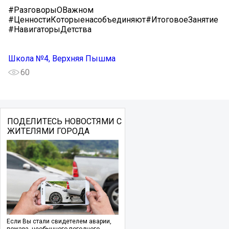
#РазговорыОВажном
#ЦенностиКоторыенасобъединяют#ИтоговоеЗанятие
#НавигаторыДетства
Школа №4, Верхняя Пышма
60
ПОДЕЛИТЕСЬ НОВОСТЯМИ С
ЖИТЕЛЯМИ ГОРОДА
Если Вы стали свидетелем аварии,
пожара, необычного погодного