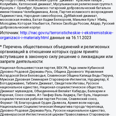
Артподготовка, Религиозная группа “Джамаат “Красный пахарь”,
Колумбайн, Хатлонский джамаат, Мусульманская религиозная группа п.
Кушкуль г. Оренбург, Крымско-татарский добровольческий батальон
имени Номана Челебиджихана, Азов, Партия исламского возрождения
Таджикистана, Народная самооборона, Дуббайский джамаат,
московская ячейка, Батал-Хаджи Белхороев, Маньяки Культ Убийц,
Молодёжь Которая Улыбается, Легион Свобода России, Айдар, Русский
добровольческий корпус
Источник:
http://nac.gov.ru/terroristicheskie-i-ekstremistskie-
organizacii-i-materialy.html
данные на
16.11.2023
* Перечень общественных объединений и религиозных
организаций в отношении которых судом принято
вступившее в законную силу решение о ликвидации или
запрете деятельности:
Национал-большевистская партия, ВЕК РА, Рада земли Кубанской
Духовно Родовой Державы Русь, Община Духовного Управления
Асгардской Веси Беловодья, Славянская Община Капища Веды Перуна,
Мужская Духовная Семинария Староверов-Инглингов, Нурджулар, К
Богодержавию, Таблиги Джамаат, Свидетели Иеговы, Русское
национальное единство, Национал-социалистическое общество,
Джамаат мувахидов, Объединенный Вилайат Кабарды, Балкарии и
Карачая, Союз славян, Ат-Такфир Валь-Хиджра, Пит Буль, Национал-
социалистическая рабочая партия России, Славянский союз,
Формат-18, Благородный Орден Дьявола, Армия воли народа,
Национальная Социалистическая Инициатива города Череповца,
Духовно-Родовая Держава Русь, Русское национальное единство,
Древнерусской Инглистической церкви Православных Староверов-