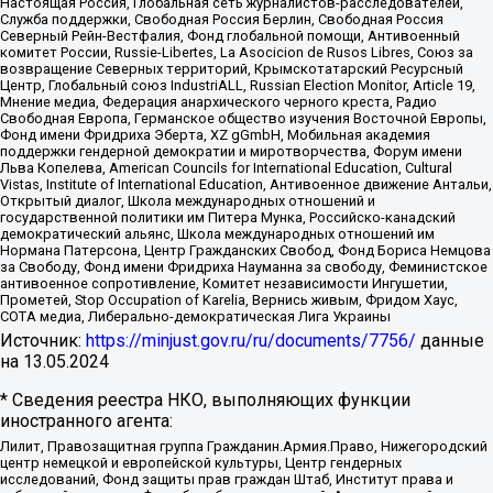
Настоящая Россия, Глобальная сеть журналистов-расследователей,
Служба поддержки, Свободная Россия Берлин, Свободная Россия
Северный Рейн-Вестфалия, Фонд глобальной помощи, Антивоенный
комитет России, Russie-Libertes, La Asocicion de Rusos Libres, Союз за
возвращение Северных территорий, Крымскотатарский Ресурсный
Центр, Глобальный союз IndustriALL, Russian Election Monitor, Article 19,
Мнение медиа, Федерация анархического черного креста, Радио
Свободная Европа, Германское общество изучения Восточной Европы,
Фонд имени Фридриха Эберта, XZ gGmbH, Мобильная академия
поддержки гендерной демократии и миротворчества, Форум имени
Льва Копелева, American Councils for International Education, Cultural
Vistas, Institute of International Education, Антивоенное движение Антальи,
Открытый диалог, Школа международных отношений и
государственной политики им Питера Мунка, Российско-канадский
демократический альянс, Школа международных отношений им
Нормана Патерсона, Центр Гражданских Свобод, Фонд Бориса Немцова
за Свободу, Фонд имени Фридриха Науманна за свободу, Феминистское
антивоенное сопротивление, Комитет независимости Ингушетии,
Прометей, Stop Occupation of Karelia, Вернись живым, Фридом Хаус,
СОТА медиа, Либерально-демократическая Лига Украины
Источник:
https://minjust.gov.ru/ru/documents/7756/
данные
на
13.05.2024
* Сведения реестра НКО, выполняющих функции
иностранного агента:
Лилит, Правозащитная группа Гражданин.Армия.Право, Нижегородский
центр немецкой и европейской культуры, Центр гендерных
исследований, Фонд защиты прав граждан Штаб, Институт права и