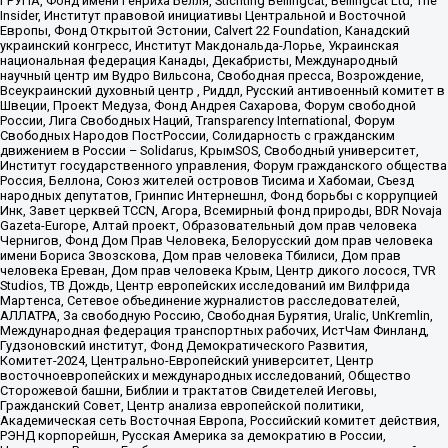
ГРУПА, Фонд имени Генриха Бёлля, Stichting Bellingcat, Bellingcat Ltd, The
Insider, Институт правовой инициативы Центральной и Восточной
Европы, Фонд Открытой Эстонии, Calvert 22 Foundation, Канадский
украинский конгресс, Институт Макдональда-Лорье, Украинская
национальная федерация Канады, Декабристы, Международный
научный центр им Вудро Вильсона, Свободная пресса, Возрождение,
Всеукраинский духовный центр , Риддл, Русский антивоенный комитет в
Швеции, Проект Медуза, Фонд Андрея Сахарова, Форум свободной
России, Лига Свободных Наций, Transparеncy International, Форум
Свободных Народов ПостРоссии, Солидарность с гражданским
движением в России – Solidarus, КрымSOS, Свободный университет,
Институт государственного управления, Форум гражданского общества
Россия, Беллона, Союз жителей островов Тисима и Хабомаи, Съезд
народных депутатов, Гринпис Интернешнл, Фонд борьбы с коррупцией
Инк, Завет церквей TCCN, Агора, Всемирный фонд природы, BDR Novaja
Gazeta-Europe, Алтай проект, Образовательный дом прав человека
Чернигов, Фонд Дом Прав Человека, Белорусский дом прав человека
имени Бориса Звозскова, Дом прав человека Тбилиси, Дом прав
человека Ереван, Дом прав человека Крым, Центр дикого лосося, TVR
Studios, ТВ Дождь, Центр европейских исследований им Вилфрида
Мартенса, Сетевое объединение журналистов расследователей,
АЛЛАТРА, За свободную Россию, Свободная Бурятия, Uralic, UnKremlin,
Международная федерация транспортных рабочих, ИстЧам Финланд,
Гудзоновский институт, Фонд Демократического Развития,
Комитет-2024, Центрально-Европейский университет, Центр
восточноевропейских и международных исследований, Общество
Сторожевой башни, Библии и трактатов Свидетелей Иеговы,
Гражданский Совет, Центр анализа европейской политики,
Академическая сеть Восточная Европа, Российский комитет действия,
РЭНД корпорейшн, Русская Америка за демократию в России,