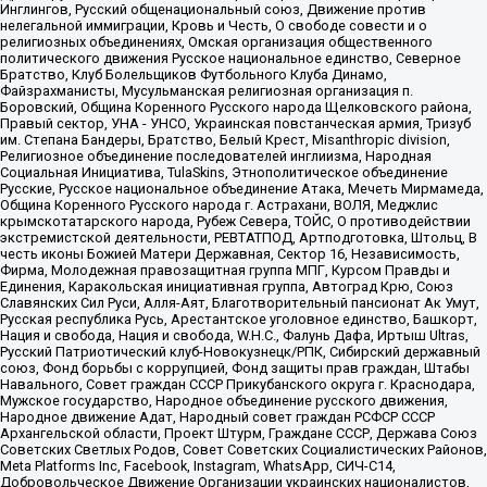
Инглингов, Русский общенациональный союз, Движение против
нелегальной иммиграции, Кровь и Честь, О свободе совести и о
религиозных объединениях, Омская организация общественного
политического движения Русское национальное единство, Северное
Братство, Клуб Болельщиков Футбольного Клуба Динамо,
Файзрахманисты, Мусульманская религиозная организация п.
Боровский, Община Коренного Русского народа Щелковского района,
Правый сектор, УНА - УНСО, Украинская повстанческая армия, Тризуб
им. Степана Бандеры, Братство, Белый Крест, Misanthropic division,
Религиозное объединение последователей инглиизма, Народная
Социальная Инициатива, TulaSkins, Этнополитическое объединение
Русские, Русское национальное объединение Атака, Мечеть Мирмамеда,
Община Коренного Русского народа г. Астрахани, ВОЛЯ, Меджлис
крымскотатарского народа, Рубеж Севера, ТОЙС, О противодействии
экстремистской деятельности, РЕВТАТПОД, Артподготовка, Штольц, В
честь иконы Божией Матери Державная, Сектор 16, Независимость,
Фирма, Молодежная правозащитная группа МПГ, Курсом Правды и
Единения, Каракольская инициативная группа, Автоград Крю, Союз
Славянских Сил Руси, Алля-Аят, Благотворительный пансионат Ак Умут,
Русская республика Русь, Арестантское уголовное единство, Башкорт,
Нация и свобода, Нация и свобода, W.H.С., Фалунь Дафа, Иртыш Ultras,
Русский Патриотический клуб-Новокузнецк/РПК, Сибирский державный
союз, Фонд борьбы с коррупцией, Фонд защиты прав граждан, Штабы
Навального, Совет граждан СССР Прикубанского округа г. Краснодара,
Мужское государство, Народное объединение русского движения,
Народное движение Адат, Народный совет граждан РСФСР СССР
Архангельской области, Проект Штурм, Граждане СССР, Держава Союз
Советских Светлых Родов, Совет Советских Социалистических Районов,
Meta Platforms Inc, Facebook, Instagram, WhatsApp, СИЧ-С14,
Добровольческое Движение Организации украинских националистов,