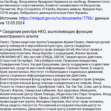
за Свободу, Фонд имени Фридриха Науманна за свободу, Феминистское
антивоенное сопротивление, Комитет независимости Ингушетии,
Прометей, Stop Occupation of Karelia, Вернись живым, Фридом Хаус,
СОТА медиа, Либерально-демократическая Лига Украины
Источник:
https://minjust.gov.ru/ru/documents/7756/
данные
на
13.05.2024
* Сведения реестра НКО, выполняющих функции
иностранного агента:
Лилит, Правозащитная группа Гражданин.Армия.Право, Нижегородский
центр немецкой и европейской культуры, Центр гендерных
исследований, Фонд защиты прав граждан Штаб, Институт права и
публичной политики, Фонд борьбы с коррупцией, Альянс врачей,
НАСИЛИЮ.НЕТ, Мы против СПИДа, СВЕЧА, Гуманитарное действие,
Открытый Петербург, Лига Избирателей, Правовая инициатива,
Гражданский Союз, Хасдей Ерушалаим, Центр поддержки и содействия
развитию средств массовой информации, Горячая Линия, В защиту
прав заключенных, Институт глобализации и социальных движений,
Центр социально-информационных инициатив Действие,
Благотворительный фонд охраны здоровья и защиты прав граждан,
Благотворительный фонд помощи осужденным и их семьям, Фонд
Тольятти, Новое время, Серебряная тайга, Так-Так-Так, Сова, центр Анна,
Проект Апрель, Самарская губерния, Эра здоровья, Мемориал,
Аналитический Центр Юрия Левады, Издательство Парк Гагарина, Фонд
имени Андрея Рылькова, Сфера, Центр СИБАЛЬТ, Уральская
правозащитная группа, Женщины Евразии, Институт прав человека,
Фонд защиты гласности, Российский исследовательский центр по
правам человека, Дальневосточный центр развития гражданских