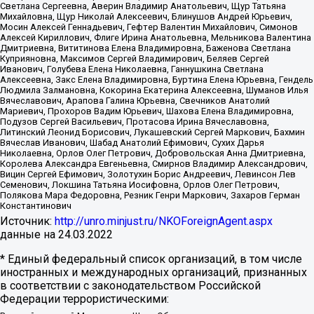
Светлана Сергеевна, Аверин Владимир Анатольевич, Щур Татьяна
Михайловна, Щур Николай Алексеевич, Блинушов Андрей Юрьевич,
Мосин Алексей Геннадьевич, Гефтер Валентин Михайлович, Симонов
Алексей Кириллович, Флиге Ирина Анатольевна, Мельникова Валентина
Дмитриевна, Вититинова Елена Владимировна, Баженова Светлана
Куприяновна, Максимов Сергей Владимирович, Беляев Сергей
Иванович, Голубева Елена Николаевна, Ганнушкина Светлана
Алексеевна, Закс Елена Владимировна, Буртина Елена Юрьевна, Гендель
Людмила Залмановна, Кокорина Екатерина Алексеевна, Шуманов Илья
Вячеславович, Арапова Галина Юрьевна, Свечников Анатолий
Мариевич, Прохоров Вадим Юрьевич, Шахова Елена Владимировна,
Подузов Сергей Васильевич, Протасова Ирина Вячеславовна,
Литинский Леонид Борисович, Лукашевский Сергей Маркович, Бахмин
Вячеслав Иванович, Шабад Анатолий Ефимович, Сухих Дарья
Николаевна, Орлов Олег Петрович, Добровольская Анна Дмитриевна,
Королева Александра Евгеньевна, Смирнов Владимир Александрович,
Вицин Сергей Ефимович, Золотухин Борис Андреевич, Левинсон Лев
Семенович, Локшина Татьяна Иосифовна, Орлов Олег Петрович,
Полякова Мара Федоровна, Резник Генри Маркович, Захаров Герман
Константинович
Источник:
http://unro.minjust.ru/NKOForeignAgent.aspx
данные на
24.03.2022
* Единый федеральный список организаций, в том числе
иностранных и международных организаций, признанных
в соответствии с законодательством Российской
Федерации террористическими: