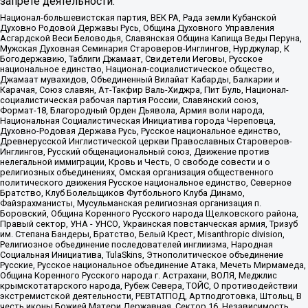
запрете деятельности:
Национал-большевистская партия, ВЕК РА, Рада земли Кубанской
Духовно Родовой Державы Русь, Община Духовного Управления
Асгардской Веси Беловодья, Славянская Община Капища Веды Перуна,
Мужская Духовная Семинария Староверов-Инглингов, Нурджулар, К
Богодержавию, Таблиги Джамаат, Свидетели Иеговы, Русское
национальное единство, Национал-социалистическое общество,
Джамаат мувахидов, Объединенный Вилайат Кабарды, Балкарии и
Карачая, Союз славян, Ат-Такфир Валь-Хиджра, Пит Буль, Национал-
социалистическая рабочая партия России, Славянский союз,
Формат-18, Благородный Орден Дьявола, Армия воли народа,
Национальная Социалистическая Инициатива города Череповца,
Духовно-Родовая Держава Русь, Русское национальное единство,
Древнерусской Инглистической церкви Православных Староверов-
Инглингов, Русский общенациональный союз, Движение против
нелегальной иммиграции, Кровь и Честь, О свободе совести и о
религиозных объединениях, Омская организация общественного
политического движения Русское национальное единство, Северное
Братство, Клуб Болельщиков Футбольного Клуба Динамо,
Файзрахманисты, Мусульманская религиозная организация п.
Боровский, Община Коренного Русского народа Щелковского района,
Правый сектор, УНА - УНСО, Украинская повстанческая армия, Тризуб
им. Степана Бандеры, Братство, Белый Крест, Misanthropic division,
Религиозное объединение последователей инглиизма, Народная
Социальная Инициатива, TulaSkins, Этнополитическое объединение
Русские, Русское национальное объединение Атака, Мечеть Мирмамеда,
Община Коренного Русского народа г. Астрахани, ВОЛЯ, Меджлис
крымскотатарского народа, Рубеж Севера, ТОЙС, О противодействии
экстремистской деятельности, РЕВТАТПОД, Артподготовка, Штольц, В
честь иконы Божией Матери Державная, Сектор 16, Независимость,