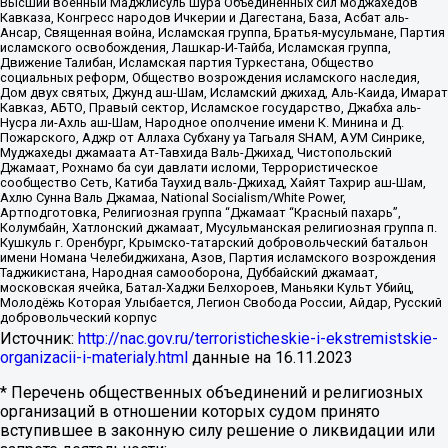
Высший военный Маджлисуль Шура Объединенных сил моджахедов
Кавказа, Конгресс народов Ичкерии и Дагестана, База, Асбат аль-
Ансар, Священная война, Исламская группа, Братья-мусульмане, Партия
исламского освобождения, Лашкар-И-Тайба, Исламская группа,
Движение Талибан, Исламская партия Туркестана, Общество
социальных реформ, Общество возрождения исламского наследия,
Дом двух святых, Джунд аш-Шам, Исламский джихад, Аль-Каида, Имарат
Кавказ, АБТО, Правый сектор, Исламское государство, Джабха аль-
Нусра ли-Ахль аш-Шам, Народное ополчение имени К. Минина и Д.
Пожарского, Аджр от Аллаха Субхану уа Тагьаля SHAM, АУМ Синрике,
Муджахеды джамаата Ат-Тавхида Валь-Джихад, Чистопольский
Джамаат, Рохнамо ба суи давлати исломи, Террористическое
сообщество Сеть, Катиба Таухид валь-Джихад, Хайят Тахрир аш-Шам,
Ахлю Сунна Валь Джамаа, National Socialism/White Power,
Артподготовка, Религиозная группа “Джамаат “Красный пахарь”,
Колумбайн, Хатлонский джамаат, Мусульманская религиозная группа п.
Кушкуль г. Оренбург, Крымско-татарский добровольческий батальон
имени Номана Челебиджихана, Азов, Партия исламского возрождения
Таджикистана, Народная самооборона, Дуббайский джамаат,
московская ячейка, Батал-Хаджи Белхороев, Маньяки Культ Убийц,
Молодёжь Которая Улыбается, Легион Свобода России, Айдар, Русский
добровольческий корпус
Источник:
http://nac.gov.ru/terroristicheskie-i-ekstremistskie-
organizacii-i-materialy.html
данные на
16.11.2023
* Перечень общественных объединений и религиозных
организаций в отношении которых судом принято
вступившее в законную силу решение о ликвидации или