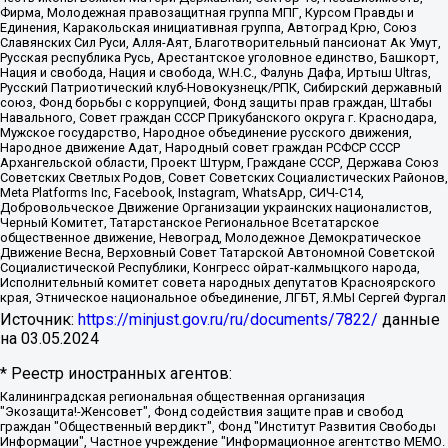
Фирма, Молодежная правозащитная группа МПГ, Курсом Правды и
Единения, Каракольская инициативная группа, Автоград Крю, Союз
Славянских Сил Руси, Алля-Аят, Благотворительный пансионат Ак Умут,
Русская республика Русь, Арестантское уголовное единство, Башкорт,
Нация и свобода, Нация и свобода, W.H.С., Фалунь Дафа, Иртыш Ultras,
Русский Патриотический клуб-Новокузнецк/РПК, Сибирский державный
союз, Фонд борьбы с коррупцией, Фонд защиты прав граждан, Штабы
Навального, Совет граждан СССР Прикубанского округа г. Краснодара,
Мужское государство, Народное объединение русского движения,
Народное движение Адат, Народный совет граждан РСФСР СССР
Архангельской области, Проект Штурм, Граждане СССР, Держава Союз
Советских Светлых Родов, Совет Советских Социалистических Районов,
Meta Platforms Inc, Facebook, Instagram, WhatsApp, СИЧ-С14,
Добровольческое Движение Организации украинских националистов,
Черный Комитет, Татарстанское Региональное Всетатарское
общественное движение, Невоград, Молодежное Демократическое
Движение Весна, Верховный Совет Татарской Автономной Советской
Социалистической Республики, Конгресс ойрат-калмыцкого народа,
Исполнительный комитет совета народных депутатов Красноярского
края, Этническое национальное объединение, ЛГБТ, Я.МЫ Сергей Фургал
Источник:
https://minjust.gov.ru/ru/documents/7822/
данные
на
03.05.2024
* Реестр иностранных агентов:
Калининградская региональная общественная организация "Экозащита!-Женсовет", Фонд содействия защите прав и свобод граждан "Общественный вердикт", Фонд "Институт Развития Свободы Информации", Частное учреждение "Информационное агентство МЕМО. РУ", Региональная общественная организация "Общественная комиссия по сохранению наследия академика Сахарова", Фонд поддержки свободы прессы, Санкт-Петербургская общественная правозащитная организация "Гражданский контроль", Межрегиональная общественная организация "Информационно-просветительский центр "Мемориал", Региональный Фонд "Центр Защиты Прав Средств Массовой Информации", с 05.12.2023 Фонд "Центр Защиты Прав Средств массовой информации", Региональная общественная благотворительная организация помощи беженцам и мигрантам "Гражданское содействие", Негосударственное образовательное учреждение дополнительного профессионального образования (повышение квалификации) специалистов "АКАДЕМИЯ ПО ПРАВАМ ЧЕЛОВЕКА", Свердловская региональная общественная организация "Сутяжник", Автономная некоммерческая организация "Центр независимых социологических исследований", Союз общественных объединений "Российский исследовательский центр по правам человека", Региональное общественное учреждение научно-информационный центр "МЕМОРИАЛ", Некоммерческая организация "Фонд защиты гласности", Автономная некоммерческая организация "Институт прав человека", Городская общественная организация "Екатеринбургское общество "МЕМОРИАЛ", Городская общественная организация "Рязанское историко-просветительское и правозащитное общество "Мемориал" (Рязанский Мемориал), Челябинский региональный орган общественной самодеятельности – женское общественное объединение "Женщины Евразии", Челябинский региональный орган общественной самодеятельности "Уральская правозащитная группа", Фонд содействия защите здоровья и социальной справедливости имени Андрея Рылькова, Автономная Некоммерческая Организация "Аналитический Центр Юрия Левады", Автономная некоммерческая организация социальной поддержки населения "Проект Апрель", Региональная общественная организация помощи женщинам и детям, находящимся в кризисной ситуации "Информационно-методический центр "Анна", Фонд содействия развитию массовых коммуникаций и правовому просвещению "Так-так-Так", Фонд содействия устойчивому развитию "Серебряная тайга", Свердловский региональный общественный фонд социальных проектов "Новое время", "Idel.Реалии", Кавказ.Реалии, Крым.Реалии, Телеканал Настоящее Время, Татаро-башкирская служба Радио Свобода (Azatliq Radiosi), Радио Свободная Европа/Радио Свобода (PCE/PC), "Сибирь.Реалии", "Фактограф", Благотворительный фонд помощи осужденным и их семьям, Автономная некоммерческая организация "Институт глобализации и социальных движений", Фонд "В защиту прав заключенных", Частное учреждение "Центр поддержки и содействия развитию средств массовой информации", Пензенский региональный общественный благотворительный фонд "Гражданский союз", "Север.Реалии", Некоммерческая организация Фонд "Правовая инициатива", Общество с ограниченной ответственностью "Радио Свободная Европа/Радио Свобода", Чешское информационное агентство "MEDIUM-ORIENT", Красноярская региональная общественная организация "Мы против СПИДа", Камалягин Денис Николаевич, Маркелов Сергей Евгеньевич, Пономарев Лев Александрович, Савицкая Людмила Алексеевна, Автономная некоммерческая организация "Центр по работе с проблемой насилия "НАСИЛИЮ.НЕТ", Межрегиональный профессиональный союз работников здравоохранения "Альянс врачей", Юридическое лицо, зарегистрированное в Латвийской Республике, SIA "Medusa Project" (регистрационный номер 40103797863, дата регистрации 10.06.2014), Некоммерческая организация "Фонд по борьбе с коррупцией", Автономная некоммерческая организация "Институт права и публичной политики", Баданин Роман Сергеевич, Гликин Максим Александрович, Железнова Мария Михайловна, Лукьянова Юлия Сергеевна, Маетная Елизавета Витальевна, Маняхин Петр Борисович, Чуракова Ольга Владимировна, Ярош Юлия Петровна, Юридическое лицо "The Insider SIA", зарегистрированное в Риге, Латвийская Республика (дата регистрации 26.06.2015), являющееся администратором доменного имени интернет-издания "The Insider SIA", https://theins.ru, Постернак Алексей Евгеньевич, Рубин Михаил Аркадьевич, Анин Роман Александрович, Юридическое лицо Istories fonds, зарегистрированное в Латвийской Республике (регистрационный номер 50008295751, дата регистрации 24.02.2020), Великовский Дмитрий Александрович, Долинина Ирина Николаевна, Мароховская Алеся Алексеевна, Шлейнов Роман Юрьевич, Шмагун Олеся Валентиновна, Общество с ограниченной ответственностью "Альтаир 2021", Общество с ограниченной ответственностью "Вега 2021", Общество с ограниченной ответственностью "Главный редактор 2021", Общество с ограниченной ответственностью "Ромашки монолит", Важенков Артем Валерьевич, Ивановская областная общественная организация "Центр гендерных исследований", Гурман Юрий Альбертович, Медиапроект "ОВД-Инфо", Егоров Владимир Владимирович, Жилинский Владимир Александрович, Общество с ограниченной ответственностью "ЗП", Иванова София Юрьевна, Карезина Инна Павловна, Кильтау Екатерина Викторовна, Петров Алексей Викторович, Пискунов Сергей Евгеньевич, Смирнов Сергей Сергеевич, Тихонов Михаил Сергеевич, Общество с ограниченной ответственностью "ЖУРНАЛИСТ-ИНОСТРАННЫЙ АГЕНТ", Арапова Галина Юрьевна, Вольтская Татьяна Анатольевна, Американская компания "Mason G.E.S. Anonymous Foundation" (США), являющаяся владельцем интернет-издания https://mnews.world/, Компания "Stichting Bellingcat", зарегистрированная в Нидерландах (дата регистрации 11.07.2018), Захаров Андрей Вячеславович, Клепиковская Екатерина Дмитриевна, Общество с ограниченной ответственностью "МЕМО", Перл Роман Александрович, Симонов Евгений Алексеевич, Соловьева Елена Анатольевна, Сотников Даниил Владимирович, Сурначева Елизавета Дмитриевна, Автономная некоммерческая организация по защите прав человека и информированию населения "Якутия – Наше Мнение", Общество с ограниченной ответственностью "Москоу диджитал медиа", с 26.01.2023 Общество с ограниченной ответственностью "Чайка Белые сады", Ветошкина Валерия Валерьевна, Заговора Максим Александрович, Межрегиональное общественное движение "Российская ЛГБТ - сеть", Оленичев Максим Владимирович, Павлов Иван Юрьевич, Скворцова Елена Сергеевна, Общество с ограниченной ответственностью "Как бы инагент", Кочетков Игорь Викторович, Общество с ограниченной ответственностью "Честные выборы", Еланчик Олег Александрович, Общество с ограниченной ответственностью "Нобелевский призыв", Гималова Регина Эмилевна, Григорьев Андрей Валерьевич, Григорьева Алина Александровна, Ассоциация по содействию защите прав призывников, альтернативнослужащих и военнослужащих "Правозащитная группа "Гражданин.Армия.Право", Хисамова Регина Фаритовна, Автономная некоммерческая организация по реализации социально-правовых программ "Лилит", Дальневосточное общественное движение "Маяк", Санкт-Петербургская ЛГБТ-инициативная группа "Выход", Инициативная группа ЛГБТ+ "Реверс", Алексеев Андрей Викторович, Бекбулатова Таисия Львовна, Беляев Иван Михайлович, Владыкина Елена Сергеевна, Гельман Марат Александрович, Никульшина Вероника Юрьевна, Толоконникова Надежда Андреевна, Шендерович Виктор Анатольевич, Общество с ограниченной ответственностью "Данное сообщение", Общество с ограниченной ответственностью Издательский дом "Новая глава", Айнбиндер Александра Александровна, Московский комьюнити-центр для ЛГБТ+инициатив, Благотворительный фонд развития филантропии, Deutsche Welle (Германия, Kurt-Schumacher-Strasse 3, 53113 Bonn), Борзунова Мария Михайловна, Воробьев Виктор Викторович, Голубева Анна Львовна, Константинова Алла Михайловна, Малкова Ирина Владимировна, Мурадов Мурад Абдулгалимович, Осетинская Елизавета Николаевна, Понасенков Евгений Николаевич, Ганапольский Матвей Юрьевич, Киселев Евгений Алексеевич, Борухович Ирина Григорьевна, Дремин Иван Тимофеевич, Дубровский Дмитрий Викторович, Красноярская региональная общественная организация поддержки и развития альтернативных образовательных технологий и межкультурных коммуникаций "ИНТЕРРА", Маяковская Екатерина Алексеевна, Фейгин Марк Захарович, Филимонов Андрей Викторович, Дзугкоева Регина Николаевна, Доброхотов Роман Александрович, Дудь Юрий Александрович, Елкин Сергей Владимирович, Кругликов Кирилл Игоревич, Сабунаева Мария Леонидовна, Семенов Алексей Владимирович, Шаинян Карен Багратович, Шульман Екатерина Михайловна, Асафьев Артур Валерьевич, Вахштайн Виктор Семенович, Венедиктов Алексей Алексеевич, Лушникова Екатерина Евгеньевна, Волков Леонид Михайлович, Невзоров Александр Глебович, Пархоменко Сергей Борисович, Сироткин Ярослав Николаевич, Кара-Мурза Владимир Владимирович, Баранова Наталья Владимировна, Гозман Леонид Яковлевич, Кагарлицкий Борис Юльевич, Климарев Михаил Валерьевич, Милов Владимир Станиславович, Автономная некоммерческая организация Краснодарский центр современного искусства "Типография", Моргенштерн Алишер Тагирович, Соболь Любовь Эдуардовна, Общество с ограниченной ответственностью "ЛИЗА НОРМ", Каспаров Гарри Кимович, Ходорковский Михаил Борисович, Общество с ограниченной ответственностью "Апрельские тезисы", Данилович Ирина Брониславовна, Кашин Олег Владимирович, Петров Николай Владимирович, Пивоваров Алексей Владимирович, Соколов Михаил Владимирович, Цветкова Юлия Владимировна, Чичваркин Евгений Александрович, Комитет против пыток/Команда против пыток, Общество с ограниченной ответственностью "Первый научный", Общество с ограниченной ответственностью "Вертолет и ко", Белоцерковская Вероника Борисовна, Кац Максим Евгеньевич, Лазарева Татьяна Юрьевна, Шаведдинов Руслан Табризович, Яшин Илья Валерьевич, Общество с ограниченной ответственностью "Иноагент ААВ", Алешковский Дмитрий Петрович, Альбац Евгения Марковна, Быков Дмитрий Львович, Галямина Юлия Евгеньевна, Лойко Сергей Леонидович, Мартынов Кирилл Константинович, Медведев Сергей Александрович, Крашенинников Федор Геннадиевич, Гордеева Катерина Вл