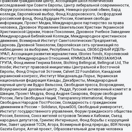
Пражский гражданский центр, Ассоциация школ политических
исследований при Совете Европы, Центр либеральной современности,
Форум русскоязычных европейцев, Немецко-русский обмен, Бард
колледж, Европейский выбор, Фонд Ходорковского, Оксфордский
российский фонд, Фонд Будущее России, Компания свободы
информации, Проект Медиа, Международное партнерство за права
человека, Духовное Управление Евангельских Христиан Украинской
Христианской Церкви, Новое Поколение, Духовное Учебное Заведение
Международный Библейский Колледж, Международное христианское
движение, Всемирный Институт Саентологических Предприятий,
Церковь Духовной Технологии, Европейская сеть организаций по
наблюдению за выборами, Республика Польша, СВОБОДНЫЙ ИДЕЛЬ-
УРАЛ, Ассоциация развития журналистики, IStories fonds, Королевский
Институт Международных Отношений, КРИМСЬКА ПРАВОЗАХИСНА
ГРУПА, Фонд имени Генриха Бёлля, Stichting Bellingcat, Bellingcat Ltd, The
Insider, Институт правовой инициативы Центральной и Восточной
Европы, Фонд Открытой Эстонии, Calvert 22 Foundation, Канадский
украинский конгресс, Институт Макдональда-Лорье, Украинская
национальная федерация Канады, Декабристы, Международный
научный центр им Вудро Вильсона, Свободная пресса, Возрождение,
Всеукраинский духовный центр , Риддл, Русский антивоенный комитет в
Швеции, Проект Медуза, Фонд Андрея Сахарова, Форум свободной
России, Лига Свободных Наций, Transparеncy International, Форум
Свободных Народов ПостРоссии, Солидарность с гражданским
движением в России – Solidarus, КрымSOS, Свободный университет,
Институт государственного управления, Форум гражданского общества
Россия, Беллона, Союз жителей островов Тисима и Хабомаи, Съезд
народных депутатов, Гринпис Интернешнл, Фонд борьбы с коррупцией
Инк, Завет церквей TCCN, Агора, Всемирный фонд природы, BDR Novaja
Gazeta-Europe, Алтай проект, Образовательный дом прав человека