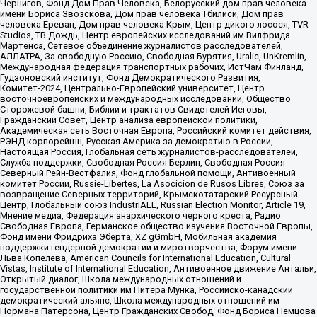
Чернигов, Фонд Дом Прав Человека, Белорусский дом прав человека
имени Бориса Звозскова, Дом прав человека Тбилиси, Дом прав
человека Ереван, Дом прав человека Крым, Центр дикого лосося, TVR
Studios, ТВ Дождь, Центр европейских исследований им Вилфрида
Мартенса, Сетевое объединение журналистов расследователей,
АЛЛАТРА, За свободную Россию, Свободная Бурятия, Uralic, UnKremlin,
Международная федерация транспортных рабочих, ИстЧам Финланд,
Гудзоновский институт, Фонд Демократического Развития,
Комитет-2024, Центрально-Европейский университет, Центр
восточноевропейских и международных исследований, Общество
Сторожевой башни, Библии и трактатов Свидетелей Иеговы,
Гражданский Совет, Центр анализа европейской политики,
Академическая сеть Восточная Европа, Российский комитет действия,
РЭНД корпорейшн, Русская Америка за демократию в России,
Настоящая Россия, Глобальная сеть журналистов-расследователей,
Служба поддержки, Свободная Россия Берлин, Свободная Россия
Северный Рейн-Вестфалия, Фонд глобальной помощи, Антивоенный
комитет России, Russie-Libertes, La Asocicion de Rusos Libres, Союз за
возвращение Северных территорий, Крымскотатарский Ресурсный
Центр, Глобальный союз IndustriALL, Russian Election Monitor, Article 19,
Мнение медиа, Федерация анархического черного креста, Радио
Свободная Европа, Германское общество изучения Восточной Европы,
Фонд имени Фридриха Эберта, XZ gGmbH, Мобильная академия
поддержки гендерной демократии и миротворчества, Форум имени
Льва Копелева, American Councils for International Education, Cultural
Vistas, Institute of International Education, Антивоенное движение Антальи,
Открытый диалог, Школа международных отношений и
государственной политики им Питера Мунка, Российско-канадский
демократический альянс, Школа международных отношений им
Нормана Патерсона, Центр Гражданских Свобод, Фонд Бориса Немцова