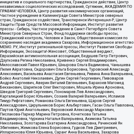
инициатив и социального партнерства, Гражданское действие, Центр
независимых социологических исследований, Сутяжник, АКАДЕМИЯ ПО
ПРАВАМ ЧЕЛОВЕКА, Центр развития некоммерческих организаций,
Частное учреждение в Калининграде Совета Министров северных
стран, Гражданское содействие, Трансперенси Интернешнл-Р, Центр
Защиты Прав Средств Массовой Информации, Институт развития
прессы - Сибирь, Частное учреждение в Санкт-Петербурге Совета
Министров Северных Стран, Фонд поддержки свободы прессы,
Гражданский контроль, Человек и Закон, Общественная комиссия по
сохранению наследия академика Сахарова, Информационное агентство
МЕМО. РУ, Институт региональной прессы, Институт Развития Свободы
Информации, Экозащита!-Женсовет, Общественный вердикт,
Евразийская антимонопольная ассоциация, Бедушев Петр Петрович,
Дзугкоева Регина Николаевна, Кривенко Сергей Владимирович,
Милославский Павел Юрьевич, Шнырова Ольга Вадимовна, Чанышева
Лилия Айратовна, Сидорович Ольга Борисовна, Туровский Александр
Алексеевич, Васильева Анастасия Евгеньевна, Ривина Анна Валерьевна,
Бойко Анатолий Николаевич, Дугин Сергей Георгиевич, Пивоваров
Андрей Сергеевич, Аверин Виталий Евгеньевич, Барахоев Магомед
Бекханович, Шарипков Олег Викторович, Мошель Ирина Ароновна,
Шведов Григорий Сергеевич, Пономарев Лев Александрович,
Каргалицкий Борис Юльевич, Созаев Валерий Валерьевич, Исламов
Тимур Рифгатович, Романова Ольга Евгеньевна, Щаров Сергей
Алексадрович, Цирульников Борис Альбертович, Гасан Ольга Павловна,
Паутов Юрий Анатольевич, Верховский Александр Маркович,
Пислакова-Паркер Марина Петровна, Кочеткова Татьяна
Владимировна, Чуркина Наталья Валерьевна, Акимова Татьяна
Николаевна, Золотарева Екатерина Александровна, Рачинский Ян
Збигневич, Жемкова Елена Борисовна, Гудков Лев Дмитриевич,
Илларионова Юлия Юрьевна, Саранг Анна Васильевна, Захарова