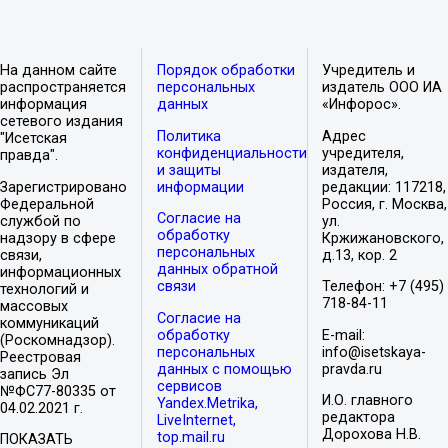
На данном сайте
Порядок обработки
Учредитель и
распространяется
персональных
издатель ООО ИА
информация
данных
«Инфорос».
сетевого издания
Политика
Адрес
"Исетская
конфиденциальности
учредителя,
правда".
и защиты
издателя,
Зарегистрировано
информации
редакции: 117218,
Федеральной
Россия, г. Москва,
Согласие на
службой по
ул.
обработку
надзору в сфере
Кржижановского,
персональных
связи,
д.13, кор. 2
данных обратной
информационных
связи
Телефон: +7 (495)
технологий и
718-84-11
массовых
Согласие на
коммуникаций
обработку
E-mail:
(Роскомнадзор).
персональных
info@isetskaya-
Реестровая
данных с помощью
pravda.ru
запись Эл
сервисов
№ФС77-80335 от
И.О. главного
Yandex.Metrika,
04.02.2021 г.
редактора
LiveInternet,
Дорохова Н.В.
top.mail.ru
ПОКАЗАТЬ