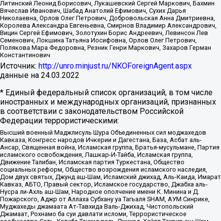
Литинский Леонид Борисович, Лукашевский Сергей Маркович, Бахмин
Вячеслав Иванович, Шабад Анатолий Ефимович, Сухих Дарья
Николаевна, Орлов Олег Петрович, Добровольская Анна Дмитриевна,
Королева Александра Евгеньевна, Смирнов Владимир Александрович,
Вицин Сергей Ефимович, Золотухин Борис Андреевич, Левинсон Лев
Семенович, Локшина Татьяна Иосифовна, Орлов Олег Петрович,
Полякова Мара Федоровна, Резник Генри Маркович, Захаров Герман
Константинович
Источник:
http://unro.minjust.ru/NKOForeignAgent.aspx
данные на
24.03.2022
* Единый федеральный список организаций, в том числе
иностранных и международных организаций, признанных
в соответствии с законодательством Российской
Федерации террористическими:
Высший военный Маджлисуль Шура Объединенных сил моджахедов
Кавказа, Конгресс народов Ичкерии и Дагестана, База, Асбат аль-
Ансар, Священная война, Исламская группа, Братья-мусульмане, Партия
исламского освобождения, Лашкар-И-Тайба, Исламская группа,
Движение Талибан, Исламская партия Туркестана, Общество
социальных реформ, Общество возрождения исламского наследия,
Дом двух святых, Джунд аш-Шам, Исламский джихад, Аль-Каида, Имарат
Кавказ, АБТО, Правый сектор, Исламское государство, Джабха аль-
Нусра ли-Ахль аш-Шам, Народное ополчение имени К. Минина и Д.
Пожарского, Аджр от Аллаха Субхану уа Тагьаля SHAM, АУМ Синрике,
Муджахеды джамаата Ат-Тавхида Валь-Джихад, Чистопольский
Джамаат, Рохнамо ба суи давлати исломи, Террористическое