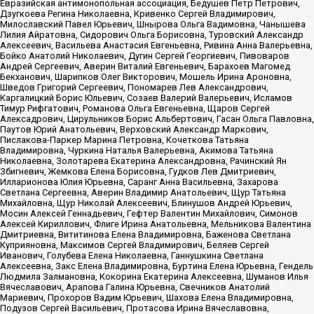
Евразийская антимонопольная ассоциация, Бедушев Петр Петрович,
Дзугкоева Регина Николаевна, Кривенко Сергей Владимирович,
Милославский Павел Юрьевич, Шнырова Ольга Вадимовна, Чанышева
Лилия Айратовна, Сидорович Ольга Борисовна, Туровский Александр
Алексеевич, Васильева Анастасия Евгеньевна, Ривина Анна Валерьевна,
Бойко Анатолий Николаевич, Дугин Сергей Георгиевич, Пивоваров
Андрей Сергеевич, Аверин Виталий Евгеньевич, Барахоев Магомед
Бекханович, Шарипков Олег Викторович, Мошель Ирина Ароновна,
Шведов Григорий Сергеевич, Пономарев Лев Александрович,
Каргалицкий Борис Юльевич, Созаев Валерий Валерьевич, Исламов
Тимур Рифгатович, Романова Ольга Евгеньевна, Щаров Сергей
Алексадрович, Цирульников Борис Альбертович, Гасан Ольга Павловна,
Паутов Юрий Анатольевич, Верховский Александр Маркович,
Пислакова-Паркер Марина Петровна, Кочеткова Татьяна
Владимировна, Чуркина Наталья Валерьевна, Акимова Татьяна
Николаевна, Золотарева Екатерина Александровна, Рачинский Ян
Збигневич, Жемкова Елена Борисовна, Гудков Лев Дмитриевич,
Илларионова Юлия Юрьевна, Саранг Анна Васильевна, Захарова
Светлана Сергеевна, Аверин Владимир Анатольевич, Щур Татьяна
Михайловна, Щур Николай Алексеевич, Блинушов Андрей Юрьевич,
Мосин Алексей Геннадьевич, Гефтер Валентин Михайлович, Симонов
Алексей Кириллович, Флиге Ирина Анатольевна, Мельникова Валентина
Дмитриевна, Вититинова Елена Владимировна, Баженова Светлана
Куприяновна, Максимов Сергей Владимирович, Беляев Сергей
Иванович, Голубева Елена Николаевна, Ганнушкина Светлана
Алексеевна, Закс Елена Владимировна, Буртина Елена Юрьевна, Гендель
Людмила Залмановна, Кокорина Екатерина Алексеевна, Шуманов Илья
Вячеславович, Арапова Галина Юрьевна, Свечников Анатолий
Мариевич, Прохоров Вадим Юрьевич, Шахова Елена Владимировна,
Подузов Сергей Васильевич, Протасова Ирина Вячеславовна,