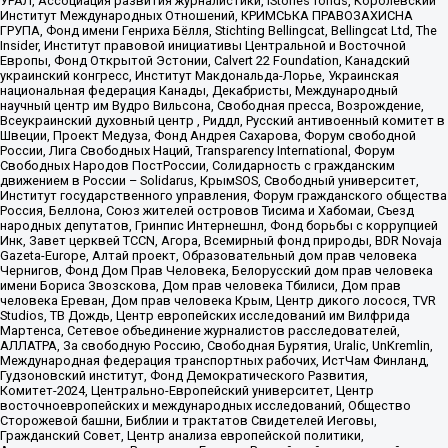
УРАЛ, Ассоциация развития журналистики, IStories fonds, Королевский
Институт Международных Отношений, КРИМСЬКА ПРАВОЗАХИСНА
ГРУПА, Фонд имени Генриха Бёлля, Stichting Bellingcat, Bellingcat Ltd, The
Insider, Институт правовой инициативы Центральной и Восточной
Европы, Фонд Открытой Эстонии, Calvert 22 Foundation, Канадский
украинский конгресс, Институт Макдональда-Лорье, Украинская
национальная федерация Канады, Декабристы, Международный
научный центр им Вудро Вильсона, Свободная пресса, Возрождение,
Всеукраинский духовный центр , Риддл, Русский антивоенный комитет в
Швеции, Проект Медуза, Фонд Андрея Сахарова, Форум свободной
России, Лига Свободных Наций, Transparеncy International, Форум
Свободных Народов ПостРоссии, Солидарность с гражданским
движением в России – Solidarus, КрымSOS, Свободный университет,
Институт государственного управления, Форум гражданского общества
Россия, Беллона, Союз жителей островов Тисима и Хабомаи, Съезд
народных депутатов, Гринпис Интернешнл, Фонд борьбы с коррупцией
Инк, Завет церквей TCCN, Агора, Всемирный фонд природы, BDR Novaja
Gazeta-Europe, Алтай проект, Образовательный дом прав человека
Чернигов, Фонд Дом Прав Человека, Белорусский дом прав человека
имени Бориса Звозскова, Дом прав человека Тбилиси, Дом прав
человека Ереван, Дом прав человека Крым, Центр дикого лосося, TVR
Studios, ТВ Дождь, Центр европейских исследований им Вилфрида
Мартенса, Сетевое объединение журналистов расследователей,
АЛЛАТРА, За свободную Россию, Свободная Бурятия, Uralic, UnKremlin,
Международная федерация транспортных рабочих, ИстЧам Финланд,
Гудзоновский институт, Фонд Демократического Развития,
Комитет-2024, Центрально-Европейский университет, Центр
восточноевропейских и международных исследований, Общество
Сторожевой башни, Библии и трактатов Свидетелей Иеговы,
Гражданский Совет, Центр анализа европейской политики,