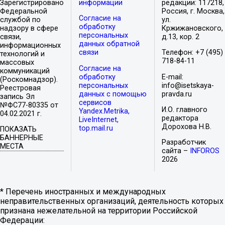
Зарегистрировано
информации
редакции: 117218,
Федеральной
Россия, г. Москва,
Согласие на
службой по
ул.
обработку
надзору в сфере
Кржижановского,
персональных
связи,
д.13, кор. 2
данных обратной
информационных
связи
Телефон: +7 (495)
технологий и
718-84-11
массовых
Согласие на
коммуникаций
обработку
E-mail:
(Роскомнадзор).
персональных
info@isetskaya-
Реестровая
данных с помощью
pravda.ru
запись Эл
сервисов
№ФС77-80335 от
И.О. главного
Yandex.Metrika,
04.02.2021 г.
редактора
LiveInternet,
Дорохова Н.В.
top.mail.ru
ПОКАЗАТЬ
БАННЕРНЫЕ
Разработчик
МЕСТА
сайта –
INFOROS
2026
* Перечень иностранных и международных
неправительственных организаций, деятельность которых
признана нежелательной на территории Российской
Федерации: