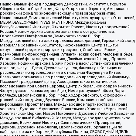
Национальный фонд в поддержку демократии, Институт Открытое
Общество Фонд Содействия, Фонд Открытое общество, Американо-
российский фонд по экономическому и правовому развитию,
Национальный Демократический Институт Международных Отношений,
MEDIA DEVELOPMENT INVESTMENT FUND, Международный
Республиканский Институт, Открытая Россия, Институт современной
России, Черноморский фонд регионального сотрудничества,
Европейская Платформа за Демократические Выборы,
Международный центр электоральных исследований, Германский фонд
Маршалла Соединенных Штатов, Тихоокеанский центр защиты
окружающей среды и природных ресурсов, Свободная Россия,
Всемирный конгресс украинцев, Атлантический совет, Человек в беде,
Европейский фонд за демократию, Джеймстаунский фонд, Прожект
Хармони, Родники дракона, Врачи против насильственного извлечения
органов, Фалунь Дафа, Друзья Фалуньгун, Фалуньгун, Коалиция по
расследованию преследования в отношении Фалуньгун в Китае,
Всемирная организация по расследованию преследований Фалуньгун,
Пражский гражданский центр, Ассоциация школ политических
исследований при Совете Европы, Центр либеральной современности,
Форум русскоязычных европейцев, Немецко-русский обмен, Бард
колледж, Европейский выбор, Фонд Ходорковского, Оксфордский
российский фонд, Фонд Будущее России, Компания свободы
информации, Проект Медиа, Международное партнерство за права
человека, Духовное Управление Евангельских Христиан Украинской
Христианской Церкви, Новое Поколение, Духовное Учебное Заведение
Международный Библейский Колледж, Международное христианское
движение, Всемирный Институт Саентологических Предприятий,
Церковь Духовной Технологии, Европейская сеть организаций по
наблюдению за выборами, Республика Польша, СВОБОДНЫЙ ИДЕЛЬ-