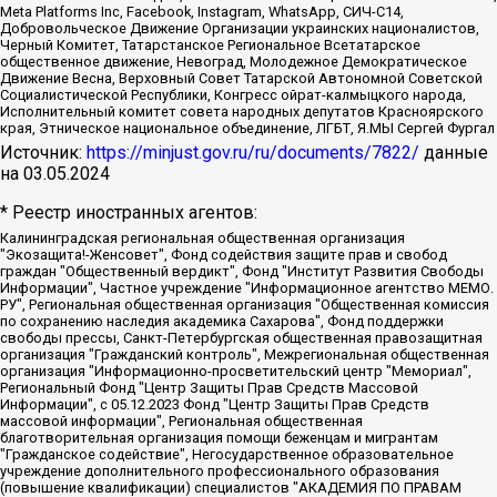
Meta Platforms Inc, Facebook, Instagram, WhatsApp, СИЧ-С14,
Добровольческое Движение Организации украинских националистов,
Черный Комитет, Татарстанское Региональное Всетатарское
общественное движение, Невоград, Молодежное Демократическое
Движение Весна, Верховный Совет Татарской Автономной Советской
Социалистической Республики, Конгресс ойрат-калмыцкого народа,
Исполнительный комитет совета народных депутатов Красноярского
края, Этническое национальное объединение, ЛГБТ, Я.МЫ Сергей Фургал
Источник:
https://minjust.gov.ru/ru/documents/7822/
данные
на
03.05.2024
* Реестр иностранных агентов:
Калининградская региональная общественная организация "Экозащита!-Женсовет", Фонд содействия защите прав и свобод граждан "Общественный вердикт", Фонд "Институт Развития Свободы Информации", Частное учреждение "Информационное агентство МЕМО. РУ", Региональная общественная организация "Общественная комиссия по сохранению наследия академика Сахарова", Фонд поддержки свободы прессы, Санкт-Петербургская общественная правозащитная организация "Гражданский контроль", Межрегиональная общественная организация "Информационно-просветительский центр "Мемориал", Региональный Фонд "Центр Защиты Прав Средств Массовой Информации", с 05.12.2023 Фонд "Центр Защиты Прав Средств массовой информации", Региональная общественная благотворительная организация помощи беженцам и мигрантам "Гражданское содействие", Негосударственное образовательное учреждение дополнительного профессионального образования (повышение квалификации) специалистов "АКАДЕМИЯ ПО ПРАВАМ ЧЕЛОВЕКА", Свердловская региональная общественная организация "Сутяжник", Автономная некоммерческая организация "Центр независимых социологических исследований", Союз общественных объединений "Российский исследовательский центр по правам человека", Региональное общественное учреждение научно-информационный центр "МЕМОРИАЛ", Некоммерческая организация "Фонд защиты гласности", Автономная некоммерческая организация "Институт прав человека", Городская общественная организация "Екатеринбургское общество "МЕМОРИАЛ", Городская общественная организация "Рязанское историко-просветительское и правозащитное общество "Мемориал" (Рязанский Мемориал), Челябинский региональный орган общественной самодеятельности – женское общественное объединение "Женщины Евразии", Челябинский региональный орган общественной самодеятельности "Уральская правозащитная группа", Фонд содействия защите здоровья и социальной справедливости имени Андрея Рылькова, Автономная Некоммерческая Организация "Аналитический Центр Юрия Левады", Автономная некоммерческая организация социальной поддержки населения "Проект Апрель", Региональная общественная организация помощи женщинам и детям, находящимся в кризисной ситуации "Информационно-методический центр "Анна", Фонд содействия развитию массовых коммуникаций и правовому просвещению "Так-так-Так", Фонд содействия устойчивому развитию "Серебряная тайга", Свердловский региональный общественный фонд социальных проектов "Новое время", "Idel.Реалии", Кавказ.Реалии, Крым.Реалии, Телеканал Настоящее Время, Татаро-башкирская служба Радио Свобода (Azatliq Radiosi), Радио Свободная Европа/Радио Свобода (PCE/PC), "Сибирь.Реалии", "Фактограф", Благотворительный фонд помощи осужденным и их семьям, Автономная некоммерческая организация "Институт глобализации и социальных движений", Фонд "В защиту прав заключенных", Частное учреждение "Центр поддержки и содействия развитию средств массовой информации", Пензенский региональный общественный благотворительный фонд "Гражданский союз", "Север.Реалии", Некоммерческая организация Фонд "Правовая инициатива", Общество с ограниченной ответственностью "Радио Свободная Европа/Радио Свобода", Чешское информационное агентство "MEDIUM-ORIENT", Красноярская региональная общественная организация "Мы против СПИДа", Камалягин Денис Николаевич, Маркелов Сергей Евгеньевич, Пономарев Лев Александрович, Савицкая Людмила Алексеевна, Автономная некоммерческая организация "Центр по работе с проблемой насилия "НАСИЛИЮ.НЕТ", Межрегиональный профессиональный союз работников здравоохранения "Альянс врачей", Юридическое лицо, зарегистрированное в Латвийской Республике, SIA "Medusa Project" (регистрационный номер 40103797863, дата регистрации 10.06.2014), Некоммерческая организация "Фонд по борьбе с коррупцией", Автономная некоммерческая организация "Институт права и публичной политики", Баданин Роман Сергеевич, Гликин Максим Александрович, Железнова Мария Михайловна, Лукьянова Юлия Сергеевна, Маетная Елизавета Витальевна, Маняхин Петр Борисович, Чуракова Ольга Владимировна, Ярош Юлия Петровна, Юридическое лицо "The Insider SIA", зарегистрированное в Риге, Латвийская Республика (дата регистрации 26.06.2015), являющееся администратором доменного имени интернет-издания "The Insider SIA", https://theins.ru, Постернак Алексей Евгеньевич, Рубин Михаил Аркадьевич, Анин Роман Александрович, Юридическое лицо Istories fonds, зарегистрированное в Латвийской Республике (регистрационный номер 50008295751, дата регистрации 24.02.2020), Великовский Дмитрий Александрович, Долинина Ирина Николаевна, Мароховская Алеся Алексеевна, Шлейнов Роман Юрьевич, Шмагун Олеся Валентиновна, Общество с ограниченной ответственностью "Альтаир 2021", Общество с ограниченной ответственностью "Вега 2021", Общество с ограниченной ответственностью "Главный редактор 2021", Общество с ограниченной ответственностью "Ромашки монолит", Важенков Артем Валерьевич, Ивановская областная общественная организация "Центр гендерных исследований", Гурман Юрий Альбертович, Медиапроект "ОВД-Инфо", Егоров Владимир Владимирович, Жилинский Владимир Александрович, Общество с ограниченной ответственностью "ЗП", Иванова София Юрьевна, Карезина Инна Павловна, Кильтау Екатерина Викторовна, Петров Алексей Викторович, Пискунов Сергей Евгеньевич, Смирнов Сергей Сергеевич, Тихонов Михаил Сергеевич, Общество с ограниченной ответственностью "ЖУРНАЛИСТ-ИНОСТРАННЫЙ АГЕНТ", Арапова Галина Юрьевна, Вольтская Татьяна Анатольевна, Американская компания "Mason G.E.S. Anonymous Foundation" (США), являющаяся владельцем интернет-издания https://mnews.world/, Компания "Stichting Bellingcat", зарегистрированная в Нидерландах (дата регистрации 11.07.2018), Захаров Андрей Вячеславович, Клепиковская Екатерина Дмитриевна, Общество с ограниченной ответственностью "МЕМО", Перл Роман Александрович, Симонов Евгений Алексеевич, Соловьева Елена Анатольевна, Сотников Даниил Владимирович, Сурначева Елизавета Дмитриевна, Автономная некоммерческая организация по защите прав человека и информированию населения "Якутия – Наше Мнение", Общество с ограниченной ответственностью "Москоу диджитал медиа", с 26.01.2023 Общество с ограниченной ответственностью "Чайка Белые сады", Ветошкина Валерия Валерьевна, Заговора Максим Александрович, Межрегиональное общественное движение "Российская ЛГБТ - сеть", Оленичев Максим Владимирович, Павлов Иван Юрьевич, Скворцова Елена Сергеевна, Общество с ограниченной ответственностью "Как бы инагент", Кочетков Игорь Викторович, Общество с ограниченной ответственностью "Честные выборы", Еланчик Олег Александрович, Общество с ограниченной ответственностью "Нобелевский призыв", Гималова Регина Эмилевна, Григорьев Андрей Валерьевич, Григорьева Алина Александровна, Ассоциация по содействию защите прав призывников, альтернативнослужащих и военнослужащих "Правозащитная группа "Гражданин.Армия.Право", Хисамова Регина Фаритовна, Автономная некоммерческая организация по реализации социально-правовых программ "Лилит", Дальневосточное общественное движение "Маяк", Санкт-Петербургская ЛГБТ-инициативная группа "Выход", Инициативная группа ЛГБТ+ "Реверс", Алексеев Андрей Викторович, Бекбулатова Таисия Львовна, Беляев Иван Михайлович, Владыкина Елена Сергеевна, Гельман Марат Александрович, Никульшина Вероника Юрьевна, Толоконникова Надежда Андреевна, Шендерович Виктор Анатольевич, Общество с ограниченной ответственностью "Данное сообщение", Общество с ограниченной ответственностью Издательский дом "Новая глава", Айнбиндер Александра Александровна, Московский комьюнити-центр для ЛГБТ+инициатив, Благотворительный фонд развития филантропии, Deutsche Welle (Германия, Kurt-Schumacher-Strasse 3, 53113 Bonn), Борзунова Мария Михайловна, Воробьев Виктор Викторович, Голубева Анна Львовна, Константинова Алла Михайловна, Малкова Ирина Владимировна, Мурадов Мурад Абдулгалимович, Осетинская Елизавета Николаевна, Понасенков Евгений Николаевич, Ганапольский Матвей Юрьевич, Киселев Евгений Алексеевич, Борухович Ирина Григорьевна, Дремин Иван Тимофеевич, Дубровский Дмитрий Викторович, Красноярская региональная общественная организация поддержки и развития альтернативных образовательных технологий и межкультурных коммуникаций "ИНТЕРРА", Маяковская Екатерина Алексеевна, Фейгин Марк Захарович, Филимонов Андрей Викторович, Дзугкоева Регина Николаевна, Доброхотов Роман Александрович, Дудь Юрий Александрович, Елкин Сергей Владимирович, Кругликов Кирилл Игоревич, Сабунаева Мария Леонидовна, Семенов Алексей Владимирович, Шаинян Карен Багратович, Шульман Екатерина Михайловна, Асафьев Артур Валерьевич, Вахштайн Виктор Семенович, Венедиктов Алексей Алексеевич, Лушникова Екатерина Евгеньевна, Волков Леонид Михайлович, Невзоров Александр Глебович, Пархоменко Сергей Борисович, Сироткин Ярослав Николаевич, Кара-Мурза Владимир Владимирович, Баранова Наталья Владимировна, Гозман Леонид Яковлевич, Кагарлицкий Борис Юльевич, Климарев Михаил Валерьевич, Милов Владимир Станиславович, Автономная некоммерческая организация Краснодарский центр современного искусства "Типография", Моргенштерн Алишер Тагирович, Соболь Любовь Эдуардовна, Общество с ограниченной ответственностью "ЛИЗА НОРМ", Каспаров Гарри Кимович, Ходорковский Михаил Борисович, Общество с ограниченной ответственностью "Апрельские тезисы", Данилович Ирина Брониславовна, Кашин Олег Владимирович, Петров Николай Владимирович, Пивоваров Алексей Владимирович, Соколов Михаил Владимирович, Цветкова Юлия Владимировна, Чичваркин Евгений Александрович, Комитет против пыток/Команда против пыток, Общество с ограниченной ответственностью "Первый научный", Общество с ограниченной ответственностью "Вертолет и ко", Белоцерковская Вероника Борисовна, Кац Максим Евгеньевич, Лазарева Татьяна Юрьевна, Шаведдинов Руслан Табризович, Яшин Илья Валерьевич, Общество с ограниченной ответственностью "Иноагент ААВ", Алешковский Дмитрий Петрович, Альбац Евгения Марковна, Быков Дмитрий Львович, Галямина Юлия Евгеньевна, Лойко Сергей Леонидович, Мартынов Кирилл Константинович, Медведев Сергей Александрович, Крашенинников Федор Геннадиевич, Гордеева Катерина Вл