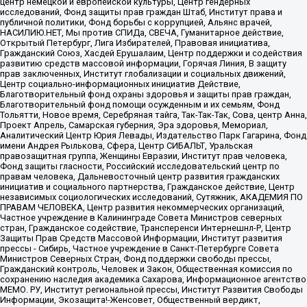
центр немецкой и европейской культуры, Центр гендерных
исследований, Фонд защиты прав граждан Штаб, Институт права и
публичной политики, Фонд борьбы с коррупцией, Альянс врачей,
НАСИЛИЮ.НЕТ, Мы против СПИДа, СВЕЧА, Гуманитарное действие,
Открытый Петербург, Лига Избирателей, Правовая инициатива,
Гражданский Союз, Хасдей Ерушалаим, Центр поддержки и содействия
развитию средств массовой информации, Горячая Линия, В защиту
прав заключенных, Институт глобализации и социальных движений,
Центр социально-информационных инициатив Действие,
Благотворительный фонд охраны здоровья и защиты прав граждан,
Благотворительный фонд помощи осужденным и их семьям, Фонд
Тольятти, Новое время, Серебряная тайга, Так-Так-Так, Сова, центр Анна,
Проект Апрель, Самарская губерния, Эра здоровья, Мемориал,
Аналитический Центр Юрия Левады, Издательство Парк Гагарина, Фонд
имени Андрея Рылькова, Сфера, Центр СИБАЛЬТ, Уральская
правозащитная группа, Женщины Евразии, Институт прав человека,
Фонд защиты гласности, Российский исследовательский центр по
правам человека, Дальневосточный центр развития гражданских
инициатив и социального партнерства, Гражданское действие, Центр
независимых социологических исследований, Сутяжник, АКАДЕМИЯ ПО
ПРАВАМ ЧЕЛОВЕКА, Центр развития некоммерческих организаций,
Частное учреждение в Калининграде Совета Министров северных
стран, Гражданское содействие, Трансперенси Интернешнл-Р, Центр
Защиты Прав Средств Массовой Информации, Институт развития
прессы - Сибирь, Частное учреждение в Санкт-Петербурге Совета
Министров Северных Стран, Фонд поддержки свободы прессы,
Гражданский контроль, Человек и Закон, Общественная комиссия по
сохранению наследия академика Сахарова, Информационное агентство
МЕМО. РУ, Институт региональной прессы, Институт Развития Свободы
Информации, Экозащита!-Женсовет, Общественный вердикт,