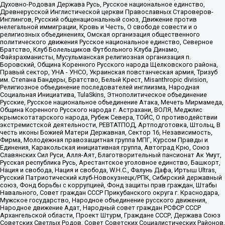
Духовно-Родовая Держава Русь, Русское национальное единство,
Древнерусской Инглистической церкви Православных Староверов-
Инглингов, Русский общенациональный союз, Движение против
нелегальной иммиграции, Кровь и Честь, О свободе совести и о
религиозных объединениях, Омская организация общественного
политического движения Русское национальное единство, Северное
Братство, Клуб Болельщиков Футбольного Клуба Динамо,
Файзрахманисты, Мусульманская религиозная организация п.
Боровский, Община Коренного Русского народа Щелковского района,
Правый сектор, УНА - УНСО, Украинская повстанческая армия, Тризуб
им. Степана Бандеры, Братство, Белый Крест, Misanthropic division,
Религиозное объединение последователей инглиизма, Народная
Социальная Инициатива, TulaSkins, Этнополитическое объединение
Русские, Русское национальное объединение Атака, Мечеть Мирмамеда,
Община Коренного Русского народа г. Астрахани, ВОЛЯ, Меджлис
крымскотатарского народа, Рубеж Севера, ТОЙС, О противодействии
экстремистской деятельности, РЕВТАТПОД, Артподготовка, Штольц, В
честь иконы Божией Матери Державная, Сектор 16, Независимость,
Фирма, Молодежная правозащитная группа МПГ, Курсом Правды и
Единения, Каракольская инициативная группа, Автоград Крю, Союз
Славянских Сил Руси, Алля-Аят, Благотворительный пансионат Ак Умут,
Русская республика Русь, Арестантское уголовное единство, Башкорт,
Нация и свобода, Нация и свобода, W.H.С., Фалунь Дафа, Иртыш Ultras,
Русский Патриотический клуб-Новокузнецк/РПК, Сибирский державный
союз, Фонд борьбы с коррупцией, Фонд защиты прав граждан, Штабы
Навального, Совет граждан СССР Прикубанского округа г. Краснодара,
Мужское государство, Народное объединение русского движения,
Народное движение Адат, Народный совет граждан РСФСР СССР
Архангельской области, Проект Штурм, Граждане СССР, Держава Союз
Советских Светлых Родов, Совет Советских Социалистических Районов,