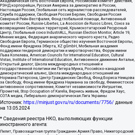
Академическая сеть Восточная Европа, Российский комитет действия,
РЭНД корпорейшн, Русская Америка за демократию в России,
Настоящая Россия, Глобальная сеть журналистов-расследователей,
Служба поддержки, Свободная Россия Берлин, Свободная Россия
Северный Рейн-Вестфалия, Фонд глобальной помощи, Антивоенный
комитет России, Russie-Libertes, La Asocicion de Rusos Libres, Союз за
возвращение Северных территорий, Крымскотатарский Ресурсный
Центр, Глобальный союз IndustriALL, Russian Election Monitor, Article 19,
Мнение медиа, Федерация анархического черного креста, Радио
Свободная Европа, Германское общество изучения Восточной Европы,
Фонд имени Фридриха Эберта, XZ gGmbH, Мобильная академия
поддержки гендерной демократии и миротворчества, Форум имени
Льва Копелева, American Councils for International Education, Cultural
Vistas, Institute of International Education, Антивоенное движение Антальи,
Открытый диалог, Школа международных отношений и
государственной политики им Питера Мунка, Российско-канадский
демократический альянс, Школа международных отношений им
Нормана Патерсона, Центр Гражданских Свобод, Фонд Бориса Немцова
за Свободу, Фонд имени Фридриха Науманна за свободу, Феминистское
антивоенное сопротивление, Комитет независимости Ингушетии,
Прометей, Stop Occupation of Karelia, Вернись живым, Фридом Хаус,
СОТА медиа, Либерально-демократическая Лига Украины
Источник:
https://minjust.gov.ru/ru/documents/7756/
данные
на
13.05.2024
* Сведения реестра НКО, выполняющих функции
иностранного агента:
Лилит, Правозащитная группа Гражданин.Армия.Право, Нижегородский