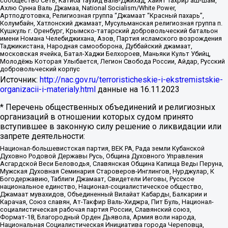
сообщество Сеть, Катиба Таухид валь-Джихад, Хайят Тахрир аш-Шам,
Ахлю Сунна Валь Джамаа, National Socialism/White Power,
Артподготовка, Религиозная группа “Джамаат “Красный пахарь”,
Колумбайн, Хатлонский джамаат, Мусульманская религиозная группа п.
Кушкуль г. Оренбург, Крымско-татарский добровольческий батальон
имени Номана Челебиджихана, Азов, Партия исламского возрождения
Таджикистана, Народная самооборона, Дуббайский джамаат,
московская ячейка, Батал-Хаджи Белхороев, Маньяки Культ Убийц,
Молодёжь Которая Улыбается, Легион Свобода России, Айдар, Русский
добровольческий корпус
Источник:
http://nac.gov.ru/terroristicheskie-i-ekstremistskie-
organizacii-i-materialy.html
данные на
16.11.2023
* Перечень общественных объединений и религиозных
организаций в отношении которых судом принято
вступившее в законную силу решение о ликвидации или
запрете деятельности:
Национал-большевистская партия, ВЕК РА, Рада земли Кубанской
Духовно Родовой Державы Русь, Община Духовного Управления
Асгардской Веси Беловодья, Славянская Община Капища Веды Перуна,
Мужская Духовная Семинария Староверов-Инглингов, Нурджулар, К
Богодержавию, Таблиги Джамаат, Свидетели Иеговы, Русское
национальное единство, Национал-социалистическое общество,
Джамаат мувахидов, Объединенный Вилайат Кабарды, Балкарии и
Карачая, Союз славян, Ат-Такфир Валь-Хиджра, Пит Буль, Национал-
социалистическая рабочая партия России, Славянский союз,
Формат-18, Благородный Орден Дьявола, Армия воли народа,
Национальная Социалистическая Инициатива города Череповца,