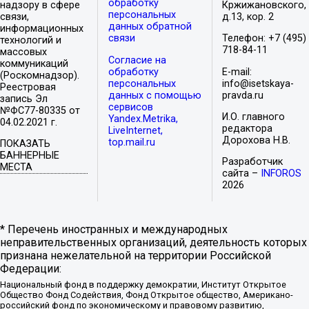
обработку
надзору в сфере
Кржижановского,
персональных
связи,
д.13, кор. 2
данных обратной
информационных
связи
Телефон: +7 (495)
технологий и
718-84-11
массовых
Согласие на
коммуникаций
обработку
E-mail:
(Роскомнадзор).
персональных
info@isetskaya-
Реестровая
данных с помощью
pravda.ru
запись Эл
сервисов
№ФС77-80335 от
И.О. главного
Yandex.Metrika,
04.02.2021 г.
редактора
LiveInternet,
Дорохова Н.В.
top.mail.ru
ПОКАЗАТЬ
БАННЕРНЫЕ
Разработчик
МЕСТА
сайта –
INFOROS
2026
* Перечень иностранных и международных
неправительственных организаций, деятельность которых
признана нежелательной на территории Российской
Федерации:
Национальный фонд в поддержку демократии, Институт Открытое
Общество Фонд Содействия, Фонд Открытое общество, Американо-
российский фонд по экономическому и правовому развитию,