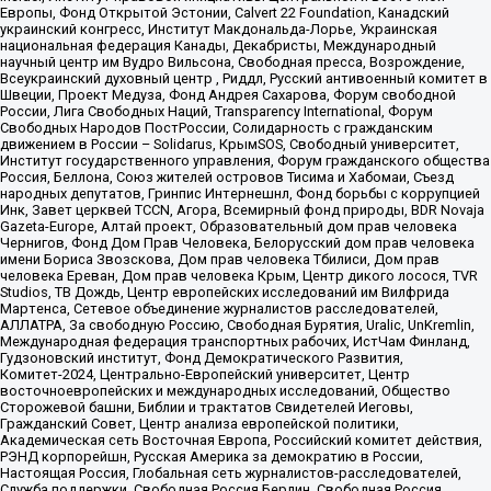
Европы, Фонд Открытой Эстонии, Calvert 22 Foundation, Канадский
украинский конгресс, Институт Макдональда-Лорье, Украинская
национальная федерация Канады, Декабристы, Международный
научный центр им Вудро Вильсона, Свободная пресса, Возрождение,
Всеукраинский духовный центр , Риддл, Русский антивоенный комитет в
Швеции, Проект Медуза, Фонд Андрея Сахарова, Форум свободной
России, Лига Свободных Наций, Transparеncy International, Форум
Свободных Народов ПостРоссии, Солидарность с гражданским
движением в России – Solidarus, КрымSOS, Свободный университет,
Институт государственного управления, Форум гражданского общества
Россия, Беллона, Союз жителей островов Тисима и Хабомаи, Съезд
народных депутатов, Гринпис Интернешнл, Фонд борьбы с коррупцией
Инк, Завет церквей TCCN, Агора, Всемирный фонд природы, BDR Novaja
Gazeta-Europe, Алтай проект, Образовательный дом прав человека
Чернигов, Фонд Дом Прав Человека, Белорусский дом прав человека
имени Бориса Звозскова, Дом прав человека Тбилиси, Дом прав
человека Ереван, Дом прав человека Крым, Центр дикого лосося, TVR
Studios, ТВ Дождь, Центр европейских исследований им Вилфрида
Мартенса, Сетевое объединение журналистов расследователей,
АЛЛАТРА, За свободную Россию, Свободная Бурятия, Uralic, UnKremlin,
Международная федерация транспортных рабочих, ИстЧам Финланд,
Гудзоновский институт, Фонд Демократического Развития,
Комитет-2024, Центрально-Европейский университет, Центр
восточноевропейских и международных исследований, Общество
Сторожевой башни, Библии и трактатов Свидетелей Иеговы,
Гражданский Совет, Центр анализа европейской политики,
Академическая сеть Восточная Европа, Российский комитет действия,
РЭНД корпорейшн, Русская Америка за демократию в России,
Настоящая Россия, Глобальная сеть журналистов-расследователей,
Служба поддержки, Свободная Россия Берлин, Свободная Россия