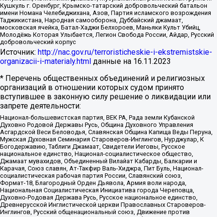
Кушкуль г. Оренбург, Крымско-татарский добровольческий батальон
имени Номана Челебиджихана, Азов, Партия исламского возрождения
Таджикистана, Народная самооборона, Дуббайский джамаат,
московская ячейка, Батал-Хаджи Белхороев, Маньяки Культ Убийц,
Молодёжь Которая Улыбается, Легион Свобода России, Айдар, Русский
добровольческий корпус
Источник:
http://nac.gov.ru/terroristicheskie-i-ekstremistskie-
organizacii-i-materialy.html
данные на
16.11.2023
* Перечень общественных объединений и религиозных
организаций в отношении которых судом принято
вступившее в законную силу решение о ликвидации или
запрете деятельности:
Национал-большевистская партия, ВЕК РА, Рада земли Кубанской
Духовно Родовой Державы Русь, Община Духовного Управления
Асгардской Веси Беловодья, Славянская Община Капища Веды Перуна,
Мужская Духовная Семинария Староверов-Инглингов, Нурджулар, К
Богодержавию, Таблиги Джамаат, Свидетели Иеговы, Русское
национальное единство, Национал-социалистическое общество,
Джамаат мувахидов, Объединенный Вилайат Кабарды, Балкарии и
Карачая, Союз славян, Ат-Такфир Валь-Хиджра, Пит Буль, Национал-
социалистическая рабочая партия России, Славянский союз,
Формат-18, Благородный Орден Дьявола, Армия воли народа,
Национальная Социалистическая Инициатива города Череповца,
Духовно-Родовая Держава Русь, Русское национальное единство,
Древнерусской Инглистической церкви Православных Староверов-
Инглингов, Русский общенациональный союз, Движение против