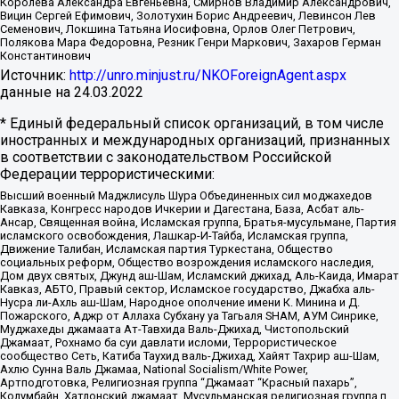
Королева Александра Евгеньевна, Смирнов Владимир Александрович,
Вицин Сергей Ефимович, Золотухин Борис Андреевич, Левинсон Лев
Семенович, Локшина Татьяна Иосифовна, Орлов Олег Петрович,
Полякова Мара Федоровна, Резник Генри Маркович, Захаров Герман
Константинович
Источник:
http://unro.minjust.ru/NKOForeignAgent.aspx
данные на
24.03.2022
* Единый федеральный список организаций, в том числе
иностранных и международных организаций, признанных
в соответствии с законодательством Российской
Федерации террористическими:
Высший военный Маджлисуль Шура Объединенных сил моджахедов
Кавказа, Конгресс народов Ичкерии и Дагестана, База, Асбат аль-
Ансар, Священная война, Исламская группа, Братья-мусульмане, Партия
исламского освобождения, Лашкар-И-Тайба, Исламская группа,
Движение Талибан, Исламская партия Туркестана, Общество
социальных реформ, Общество возрождения исламского наследия,
Дом двух святых, Джунд аш-Шам, Исламский джихад, Аль-Каида, Имарат
Кавказ, АБТО, Правый сектор, Исламское государство, Джабха аль-
Нусра ли-Ахль аш-Шам, Народное ополчение имени К. Минина и Д.
Пожарского, Аджр от Аллаха Субхану уа Тагьаля SHAM, АУМ Синрике,
Муджахеды джамаата Ат-Тавхида Валь-Джихад, Чистопольский
Джамаат, Рохнамо ба суи давлати исломи, Террористическое
сообщество Сеть, Катиба Таухид валь-Джихад, Хайят Тахрир аш-Шам,
Ахлю Сунна Валь Джамаа, National Socialism/White Power,
Артподготовка, Религиозная группа “Джамаат “Красный пахарь”,
Колумбайн, Хатлонский джамаат, Мусульманская религиозная группа п.