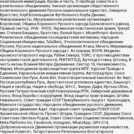
нелегальной иммиграции, Кровь и Честь, О свободе совести и о
религиозных объединениях, Омская организация общественного
политического движения Русское национальное единство, Северное
Братство, Клуб Болельщиков Футбольного Клуба Динамо,
Файзрахманисты, Мусульманская религиозная организация п.
Боровский, Община Коренного Русского народа Щелковского района,
Правый сектор, УНА - УНСО, Украинская повстанческая армия, Тризуб
им. Степана Бандеры, Братство, Белый Крест, Misanthropic division,
Религиозное объединение последователей инглиизма, Народная
Социальная Инициатива, TulaSkins, Этнополитическое объединение
Русские, Русское национальное объединение Атака, Мечеть Мирмамеда,
Община Коренного Русского народа г. Астрахани, ВОЛЯ, Меджлис
крымскотатарского народа, Рубеж Севера, ТОЙС, О противодействии
экстремистской деятельности, РЕВТАТПОД, Артподготовка, Штольц, В
честь иконы Божией Матери Державная, Сектор 16, Независимость,
Фирма, Молодежная правозащитная группа МПГ, Курсом Правды и
Единения, Каракольская инициативная группа, Автоград Крю, Союз
Славянских Сил Руси, Алля-Аят, Благотворительный пансионат Ак Умут,
Русская республика Русь, Арестантское уголовное единство, Башкорт,
Нация и свобода, Нация и свобода, W.H.С., Фалунь Дафа, Иртыш Ultras,
Русский Патриотический клуб-Новокузнецк/РПК, Сибирский державный
союз, Фонд борьбы с коррупцией, Фонд защиты прав граждан, Штабы
Навального, Совет граждан СССР Прикубанского округа г. Краснодара,
Мужское государство, Народное объединение русского движения,
Народное движение Адат, Народный совет граждан РСФСР СССР
Архангельской области, Проект Штурм, Граждане СССР, Держава Союз
Советских Светлых Родов, Совет Советских Социалистических Районов,
Meta Platforms Inc, Facebook, Instagram, WhatsApp, СИЧ-С14,
Добровольческое Движение Организации украинских националистов,
Черный Комитет, Татарстанское Региональное Всетатарское