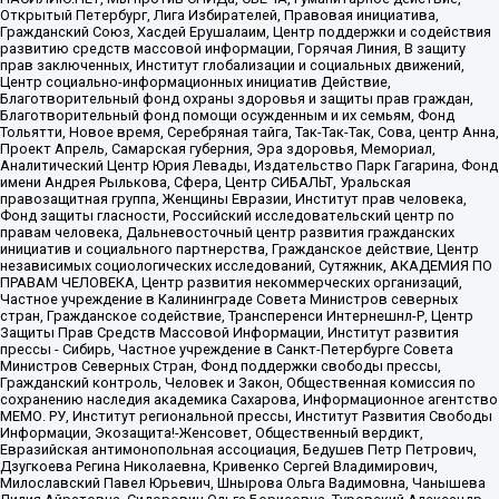
Открытый Петербург, Лига Избирателей, Правовая инициатива,
Гражданский Союз, Хасдей Ерушалаим, Центр поддержки и содействия
развитию средств массовой информации, Горячая Линия, В защиту
прав заключенных, Институт глобализации и социальных движений,
Центр социально-информационных инициатив Действие,
Благотворительный фонд охраны здоровья и защиты прав граждан,
Благотворительный фонд помощи осужденным и их семьям, Фонд
Тольятти, Новое время, Серебряная тайга, Так-Так-Так, Сова, центр Анна,
Проект Апрель, Самарская губерния, Эра здоровья, Мемориал,
Аналитический Центр Юрия Левады, Издательство Парк Гагарина, Фонд
имени Андрея Рылькова, Сфера, Центр СИБАЛЬТ, Уральская
правозащитная группа, Женщины Евразии, Институт прав человека,
Фонд защиты гласности, Российский исследовательский центр по
правам человека, Дальневосточный центр развития гражданских
инициатив и социального партнерства, Гражданское действие, Центр
независимых социологических исследований, Сутяжник, АКАДЕМИЯ ПО
ПРАВАМ ЧЕЛОВЕКА, Центр развития некоммерческих организаций,
Частное учреждение в Калининграде Совета Министров северных
стран, Гражданское содействие, Трансперенси Интернешнл-Р, Центр
Защиты Прав Средств Массовой Информации, Институт развития
прессы - Сибирь, Частное учреждение в Санкт-Петербурге Совета
Министров Северных Стран, Фонд поддержки свободы прессы,
Гражданский контроль, Человек и Закон, Общественная комиссия по
сохранению наследия академика Сахарова, Информационное агентство
МЕМО. РУ, Институт региональной прессы, Институт Развития Свободы
Информации, Экозащита!-Женсовет, Общественный вердикт,
Евразийская антимонопольная ассоциация, Бедушев Петр Петрович,
Дзугкоева Регина Николаевна, Кривенко Сергей Владимирович,
Милославский Павел Юрьевич, Шнырова Ольга Вадимовна, Чанышева