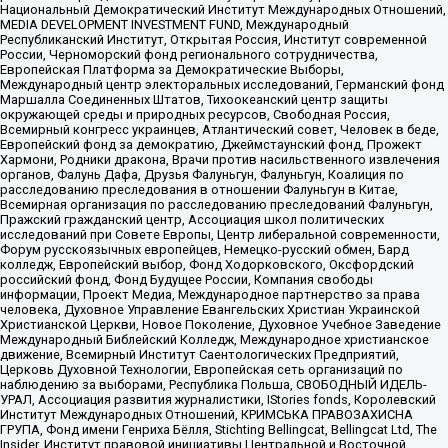
Национальный Демократический Институт Международных Отношений,
MEDIA DEVELOPMENT INVESTMENT FUND, Международный
Республиканский Институт, Открытая Россия, Институт современной
России, Черноморский фонд регионального сотрудничества,
Европейская Платформа за Демократические Выборы,
Международный центр электоральных исследований, Германский фонд
Маршалла Соединенных Штатов, Тихоокеанский центр защиты
окружающей среды и природных ресурсов, Свободная Россия,
Всемирный конгресс украинцев, Атлантический совет, Человек в беде,
Европейский фонд за демократию, Джеймстаунский фонд, Прожект
Хармони, Родники дракона, Врачи против насильственного извлечения
органов, Фалунь Дафа, Друзья Фалуньгун, Фалуньгун, Коалиция по
расследованию преследования в отношении Фалуньгун в Китае,
Всемирная организация по расследованию преследований Фалуньгун,
Пражский гражданский центр, Ассоциация школ политических
исследований при Совете Европы, Центр либеральной современности,
Форум русскоязычных европейцев, Немецко-русский обмен, Бард
колледж, Европейский выбор, Фонд Ходорковского, Оксфордский
российский фонд, Фонд Будущее России, Компания свободы
информации, Проект Медиа, Международное партнерство за права
человека, Духовное Управление Евангельских Христиан Украинской
Христианской Церкви, Новое Поколение, Духовное Учебное Заведение
Международный Библейский Колледж, Международное христианское
движение, Всемирный Институт Саентологических Предприятий,
Церковь Духовной Технологии, Европейская сеть организаций по
наблюдению за выборами, Республика Польша, СВОБОДНЫЙ ИДЕЛЬ-
УРАЛ, Ассоциация развития журналистики, IStories fonds, Королевский
Институт Международных Отношений, КРИМСЬКА ПРАВОЗАХИСНА
ГРУПА, Фонд имени Генриха Бёлля, Stichting Bellingcat, Bellingcat Ltd, The
Insider, Институт правовой инициативы Центральной и Восточной