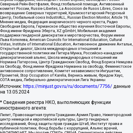
Северный Рейн-Вестфалия, Фонд глобальной помощи, Антивоенный
комитет России, Russie-Libertes, La Asocicion de Rusos Libres, Союз за
возвращение Северных территорий, Крымскотатарский Ресурсный
Центр, Глобальный союз IndustriALL, Russian Election Monitor, Article 19,
Мнение медиа, Федерация анархического черного креста, Радио
Свободная Европа, Германское общество изучения Восточной Европы,
Фонд имени Фридриха Эберта, XZ gGmbH, Мобильная академия
поддержки гендерной демократии и миротворчества, Форум имени
Льва Копелева, American Councils for International Education, Cultural
Vistas, Institute of International Education, Антивоенное движение Антальи,
Открытый диалог, Школа международных отношений и
государственной политики им Питера Мунка, Российско-канадский
демократический альянс, Школа международных отношений им
Нормана Патерсона, Центр Гражданских Свобод, Фонд Бориса Немцова
за Свободу, Фонд имени Фридриха Науманна за свободу, Феминистское
антивоенное сопротивление, Комитет независимости Ингушетии,
Прометей, Stop Occupation of Karelia, Вернись живым, Фридом Хаус,
СОТА медиа, Либерально-демократическая Лига Украины
Источник:
https://minjust.gov.ru/ru/documents/7756/
данные
на
13.05.2024
* Сведения реестра НКО, выполняющих функции
иностранного агента:
Лилит, Правозащитная группа Гражданин.Армия.Право, Нижегородский
центр немецкой и европейской культуры, Центр гендерных
исследований, Фонд защиты прав граждан Штаб, Институт права и
публичной политики, Фонд борьбы с коррупцией, Альянс врачей,
НАСИЛИЮ.НЕТ, Мы против СПИДа, СВЕЧА, Гуманитарное действие,