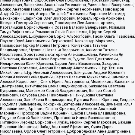
Лилия Айратовна, Сидорович Ольга Борисовна, Туровский Александр
Алексеевич, Васильева Анастасия Евгеньевна, Ривина Анна Валерьевна,
Бойко Анатолий Николаевич, Дугин Сергей Георгиевич, Пивоваров
Андрей Сергеевич, Аверин Виталий Евгеньевич, Барахоев Магомед
Бекханович, Шарипков Олег Викторович, Мошель Ирина Ароновна,
Шведов Григорий Сергеевич, Пономарев Лев Александрович,
Каргалицкий Борис Юльевич, Созаев Валерий Валерьевич, Исламов
Тимур Рифгатович, Романова Ольга Евгеньевна, Щаров Сергей
Алексадрович, Цирульников Борис Альбертович, Гасан Ольга Павловна,
Паутов Юрий Анатольевич, Верховский Александр Маркович,
Пислакова-Паркер Марина Петровна, Кочеткова Татьяна
Владимировна, Чуркина Наталья Валерьевна, Акимова Татьяна
Николаевна, Золотарева Екатерина Александровна, Рачинский Ян
Збигневич, Жемкова Елена Борисовна, Гудков Лев Дмитриевич,
Илларионова Юлия Юрьевна, Саранг Анна Васильевна, Захарова
Светлана Сергеевна, Аверин Владимир Анатольевич, Щур Татьяна
Михайловна, Щур Николай Алексеевич, Блинушов Андрей Юрьевич,
Мосин Алексей Геннадьевич, Гефтер Валентин Михайлович, Симонов
Алексей Кириллович, Флиге Ирина Анатольевна, Мельникова Валентина
Дмитриевна, Вититинова Елена Владимировна, Баженова Светлана
Куприяновна, Максимов Сергей Владимирович, Беляев Сергей
Иванович, Голубева Елена Николаевна, Ганнушкина Светлана
Алексеевна, Закс Елена Владимировна, Буртина Елена Юрьевна, Гендель
Людмила Залмановна, Кокорина Екатерина Алексеевна, Шуманов Илья
Вячеславович, Арапова Галина Юрьевна, Свечников Анатолий
Мариевич, Прохоров Вадим Юрьевич, Шахова Елена Владимировна,
Подузов Сергей Васильевич, Протасова Ирина Вячеславовна,
Литинский Леонид Борисович, Лукашевский Сергей Маркович, Бахмин
Вячеслав Иванович, Шабад Анатолий Ефимович, Сухих Дарья
Николаевна, Орлов Олег Петрович, Добровольская Анна Дмитриевна,