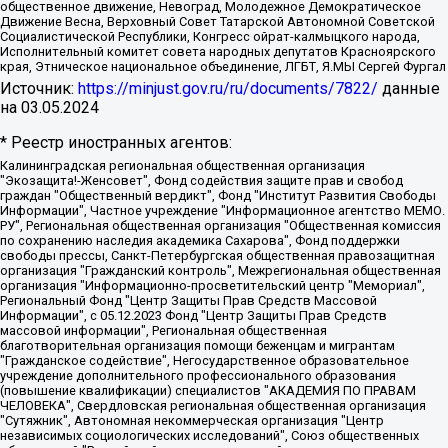
общественное движение, Невоград, Молодежное Демократическое
Движение Весна, Верховный Совет Татарской Автономной Советской
Социалистической Республики, Конгресс ойрат-калмыцкого народа,
Исполнительный комитет совета народных депутатов Красноярского
края, Этническое национальное объединение, ЛГБТ, Я.МЫ Сергей Фургал
Источник:
https://minjust.gov.ru/ru/documents/7822/
данные
на
03.05.2024
* Реестр иностранных агентов:
Калининградская региональная общественная организация "Экозащита!-Женсовет", Фонд содействия защите прав и свобод граждан "Общественный вердикт", Фонд "Институт Развития Свободы Информации", Частное учреждение "Информационное агентство МЕМО. РУ", Региональная общественная организация "Общественная комиссия по сохранению наследия академика Сахарова", Фонд поддержки свободы прессы, Санкт-Петербургская общественная правозащитная организация "Гражданский контроль", Межрегиональная общественная организация "Информационно-просветительский центр "Мемориал", Региональный Фонд "Центр Защиты Прав Средств Массовой Информации", с 05.12.2023 Фонд "Центр Защиты Прав Средств массовой информации", Региональная общественная благотворительная организация помощи беженцам и мигрантам "Гражданское содействие", Негосударственное образовательное учреждение дополнительного профессионального образования (повышение квалификации) специалистов "АКАДЕМИЯ ПО ПРАВАМ ЧЕЛОВЕКА", Свердловская региональная общественная организация "Сутяжник", Автономная некоммерческая организация "Центр независимых социологических исследований", Союз общественных объединений "Российский исследовательский центр по правам человека", Региональное общественное учреждение научно-информационный центр "МЕМОРИАЛ", Некоммерческая организация "Фонд защиты гласности", Автономная некоммерческая организация "Институт прав человека", Городская общественная организация "Екатеринбургское общество "МЕМОРИАЛ", Городская общественная организация "Рязанское историко-просветительское и правозащитное общество "Мемориал" (Рязанский Мемориал), Челябинский региональный орган общественной самодеятельности – женское общественное объединение "Женщины Евразии", Челябинский региональный орган общественной самодеятельности "Уральская правозащитная группа", Фонд содействия защите здоровья и социальной справедливости имени Андрея Рылькова, Автономная Некоммерческая Организация "Аналитический Центр Юрия Левады", Автономная некоммерческая организация социальной поддержки населения "Проект Апрель", Региональная общественная организация помощи женщинам и детям, находящимся в кризисной ситуации "Информационно-методический центр "Анна", Фонд содействия развитию массовых коммуникаций и правовому просвещению "Так-так-Так", Фонд содействия устойчивому развитию "Серебряная тайга", Свердловский региональный общественный фонд социальных проектов "Новое время", "Idel.Реалии", Кавказ.Реалии, Крым.Реалии, Телеканал Настоящее Время, Татаро-башкирская служба Радио Свобода (Azatliq Radiosi), Радио Свободная Европа/Радио Свобода (PCE/PC), "Сибирь.Реалии", "Фактограф", Благотворительный фонд помощи осужденным и их семьям, Автономная некоммерческая организация "Институт глобализации и социальных движений", Фонд "В защиту прав заключенных", Частное учреждение "Центр поддержки и содействия развитию средств массовой информации", Пензенский региональный общественный благотворительный фонд "Гражданский союз", "Север.Реалии", Некоммерческая организация Фонд "Правовая инициатива", Общество с ограниченной ответственностью "Радио Свободная Европа/Радио Свобода", Чешское информационное агентство "MEDIUM-ORIENT", Красноярская региональная общественная организация "Мы против СПИДа", Камалягин Денис Николаевич, Маркелов Сергей Евгеньевич, Пономарев Лев Александрович, Савицкая Людмила Алексеевна, Автономная некоммерческая организация "Центр по работе с проблемой насилия "НАСИЛИЮ.НЕТ", Межрегиональный профессиональный союз работников здравоохранения "Альянс врачей", Юридическое лицо, зарегистрированное в Латвийской Республике, SIA "Medusa Project" (регистрационный номер 40103797863, дата регистрации 10.06.2014), Некоммерческая организация "Фонд по борьбе с коррупцией", Автономная некоммерческая организация "Институт права и публичной политики", Баданин Роман Сергеевич, Гликин Максим Александрович, Железнова Мария Михайловна, Лукьянова Юлия Сергеевна, Маетная Елизавета Витальевна, Маняхин Петр Борисович, Чуракова Ольга Владимировна, Ярош Юлия Петровна, Юридическое лицо "The Insider SIA", зарегистрированное в Риге, Латвийская Республика (дата регистрации 26.06.2015), являющееся администратором доменного имени интернет-издания "The Insider SIA", https://theins.ru, Постернак Алексей Евгеньевич, Рубин Михаил Аркадьевич, Анин Роман Александрович, Юридическое лицо Istories fonds, зарегистрированное в Латвийской Республике (регистрационный номер 50008295751, дата регистрации 24.02.2020), Великовский Дмитрий Александрович, Долинина Ирина Николаевна, Мароховская Алеся Алексеевна, Шлейнов Роман Юрьевич, Шмагун Олеся Валентиновна, Общество с ограниченной ответственностью "Альтаир 2021", Общество с ограниченной ответственностью "Вега 2021", Общество с ограниченной ответственностью "Главный редактор 2021", Общество с ограниченной ответственностью "Ромашки монолит", Важенков Артем Валерьевич, Ивановская областная общественная организация "Центр гендерных исследований", Гурман Юрий Альбертович, Медиапроект "ОВД-Инфо", Егоров Владимир Владимирович, Жилинский Владимир Александрович, Общество с ограниченной ответственностью "ЗП", Иванова София Юрьевна, Карезина Инна Павловна, Кильтау Екатерина Викторовна, Петров Алексей Викторович, Пискунов Сергей Евгеньевич, Смирнов Сергей Сергеевич, Тихонов Михаил Сергеевич, Общество с ограниченной ответственностью "ЖУРНАЛИСТ-ИНОСТРАННЫЙ АГЕНТ", Арапова Галина Юрьевна, Вольтская Татьяна Анатольевна, Американская компания "Mason G.E.S. Anonymous Foundation" (США), являющаяся владельцем интернет-издания https://mnews.world/, Компания "Stichting Bellingcat", зарегистрированная в Нидерландах (дата регистрации 11.07.2018), Захаров Андрей Вячеславович, Клепиковская Екатерина Дмитриевна, Общество с ограниченной ответственностью "МЕМО", Перл Роман Александрович, Симонов Евгений Алексеевич, Соловьева Елена Анатольевна, Сотников Даниил Владимирович, Сурначева Елизавета Дмитриевна, Автономная некоммерческая организация по защите прав человека и информированию населения "Якутия – Наше Мнение", Общество с ограниченной ответственностью "Москоу диджитал медиа", с 26.01.2023 Общество с ограниченной ответственностью "Чайка Белые сады", Ветошкина Валерия Валерьевна, Заговора Максим Александрович, Межрегиональное общественное движение "Российская ЛГБТ - сеть", Оленичев Максим Владимирович, Павлов Иван Юрьевич, Скворцова Елена Сергеевна, Общество с ограниченной ответственностью "Как бы инагент", Кочетков Игорь Викторович, Общество с ограниченной ответственностью "Честные выборы", Еланчик Олег Александрович, Общество с ограниченной ответственностью "Нобелевский призыв", Гималова Регина Эмилевна, Григорьев Андрей Валерьевич, Григорьева Алина Александровна, Ассоциация по содействию защите прав призывников, альтернативнослужащих и военнослужащих "Правозащитная группа "Гражданин.Армия.Право", Хисамова Регина Фаритовна, Автономная некоммерческая организация по реализации социально-правовых программ "Лилит", Дальневосточное общественное движение "Маяк", Санкт-Петербургская ЛГБТ-инициативная группа "Выход", Инициативная группа ЛГБТ+ "Реверс", Алексеев Андрей Викторович, Бекбулатова Таисия Львовна, Беляев Иван Михайлович, Владыкина Елена Сергеевна, Гельман Марат Александрович, Никульшина Вероника Юрьевна, Толоконникова Надежда Андреевна, Шендерович Виктор Анатольевич, Общество с ограниченной ответственностью "Данное сообщение", Общество с ограниченной ответственностью Издательский дом "Новая глава", Айнбиндер Александра Александровна, Московский комьюнити-центр для ЛГБТ+инициатив, Благотворительный фонд развития филантропии, Deutsche Welle (Германия, Kurt-Schumacher-Strasse 3, 53113 Bonn), Борзунова Мария Михайловна, Воробьев Виктор Викторович, Голубева Анна Львовна, Константинова Алла Михайловна, Малкова Ирина Владимировна, Мурадов Мурад Абдулгалимович, Осетинская Елизавета Николаевна, Понасенков Евгений Николаевич, Ганапольский Матвей Юрьевич, Киселев Евгений Алексеевич, Борухович Ирина Григорьевна, Дремин Иван Тимофеевич, Дубровский Дмитрий Викторович, Красноярская региональная общественная организация поддержки и развития альтернативных образовательных технологий и межкультурных коммуникаций "ИНТЕРРА", Маяковская Екатерина Алексеевна, Фейгин Марк Захарович, Филимонов Андрей Викторович, Дзугкоева Регина Николаевна, Доброхотов Роман Александрович, Дудь Юрий Александрович, Елкин Сергей Владимирович, Кругликов Кирилл Игоревич, Сабунаева Мария Леонидовна, Семенов Алексей Владимирович, Шаинян Карен Багратович, Шульман Екатерина Михайловна, Асафьев Артур Валерьевич, Вахштайн Виктор Семенович, Венедиктов Алексей Алексеевич, Лушникова Екатерина Евгеньевна, Волков Леонид Михайлович, Невзоров Александр Глебович, Пархоменко Сергей Борисович, Сироткин Ярослав Николаевич, Кара-Мурза Владимир Владимирович, Баранова Наталья Владимировна, Гозман Леонид Яковлевич, Кагарлицкий Борис Юльевич, Климарев Михаил Валерьевич, Милов Владимир Станиславович, Автономная некоммерческая организация Краснодарский центр современного искусства "Типография", Моргенштерн Алишер Тагирович, Соболь Любовь Эдуардовна, Общество с ограниченной ответственностью "ЛИЗА НОРМ", Каспаров Гарри Кимович, Ходорковский Михаил Борисович, Общество с ограниченной ответственностью "Апрельские тезисы", Данилович Ирина Брониславовна, Кашин Олег Владимирович, Петров Николай Владимирович, Пивоваров Алексей Владимирович, Соколов Михаил Владимирович, Цветкова Юлия Владимировна, Чичваркин Евгений Александрович, Комитет против пыток/Команда против пыток, Общество с ограниченной ответственностью "Первый научный", Общество с ограниченной ответственностью "Вертолет и ко", Белоцерковская Вероника Борисовна, Кац Максим Евгеньевич, Лазарева Татьяна Юрьевна, Шаведдинов Руслан Табризович, Яшин Илья Валерьевич, Общество с ограниченной ответственностью "Иноагент ААВ", Алешковский Дмитрий Петрович, Альбац Евгения Марковна, Быков Дмитрий Львович, Галямина Юлия Евгеньевна, Лойко Сергей Леонидович, Мартынов Кирилл Константинович, Медведев Сергей Александрович, Крашенинников Федор Геннадиевич, Гордеева Катерина Вл