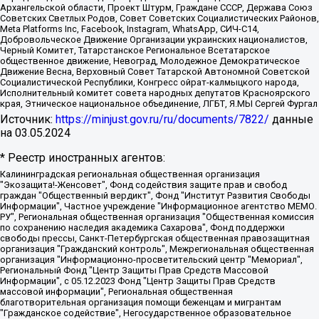
Архангельской области, Проект Штурм, Граждане СССР, Держава Союз
Советских Светлых Родов, Совет Советских Социалистических Районов,
Meta Platforms Inc, Facebook, Instagram, WhatsApp, СИЧ-С14,
Добровольческое Движение Организации украинских националистов,
Черный Комитет, Татарстанское Региональное Всетатарское
общественное движение, Невоград, Молодежное Демократическое
Движение Весна, Верховный Совет Татарской Автономной Советской
Социалистической Республики, Конгресс ойрат-калмыцкого народа,
Исполнительный комитет совета народных депутатов Красноярского
края, Этническое национальное объединение, ЛГБТ, Я.МЫ Сергей Фургал
Источник:
https://minjust.gov.ru/ru/documents/7822/
данные
на
03.05.2024
* Реестр иностранных агентов:
Калининградская региональная общественная организация "Экозащита!-Женсовет", Фонд содействия защите прав и свобод граждан "Общественный вердикт", Фонд "Институт Развития Свободы Информации", Частное учреждение "Информационное агентство МЕМО. РУ", Региональная общественная организация "Общественная комиссия по сохранению наследия академика Сахарова", Фонд поддержки свободы прессы, Санкт-Петербургская общественная правозащитная организация "Гражданский контроль", Межрегиональная общественная организация "Информационно-просветительский центр "Мемориал", Региональный Фонд "Центр Защиты Прав Средств Массовой Информации", с 05.12.2023 Фонд "Центр Защиты Прав Средств массовой информации", Региональная общественная благотворительная организация помощи беженцам и мигрантам "Гражданское содействие", Негосударственное образовательное учреждение дополнительного профессионального образования (повышение квалификации) специалистов "АКАДЕМИЯ ПО ПРАВАМ ЧЕЛОВЕКА", Свердловская региональная общественная организация "Сутяжник", Автономная некоммерческая организация "Центр независимых социологических исследований", Союз общественных объединений "Российский исследовательский центр по правам человека", Региональное общественное учреждение научно-информационный центр "МЕМОРИАЛ", Некоммерческая организация "Фонд защиты гласности", Автономная некоммерческая организация "Институт прав человека", Городская общественная организация "Екатеринбургское общество "МЕМОРИАЛ", Городская общественная организация "Рязанское историко-просветительское и правозащитное общество "Мемориал" (Рязанский Мемориал), Челябинский региональный орган общественной самодеятельности – женское общественное объединение "Женщины Евразии", Челябинский региональный орган общественной самодеятельности "Уральская правозащитная группа", Фонд содействия защите здоровья и социальной справедливости имени Андрея Рылькова, Автономная Некоммерческая Организация "Аналитический Центр Юрия Левады", Автономная некоммерческая организация социальной поддержки населения "Проект Апрель", Региональная общественная организация помощи женщинам и детям, находящимся в кризисной ситуации "Информационно-методический центр "Анна", Фонд содействия развитию массовых коммуникаций и правовому просвещению "Так-так-Так", Фонд содействия устойчивому развитию "Серебряная тайга", Свердловский региональный общественный фонд социальных проектов "Новое время", "Idel.Реалии", Кавказ.Реалии, Крым.Реалии, Телеканал Настоящее Время, Татаро-башкирская служба Радио Свобода (Azatliq Radiosi), Радио Свободная Европа/Радио Свобода (PCE/PC), "Сибирь.Реалии", "Фактограф", Благотворительный фонд помощи осужденным и их семьям, Автономная некоммерческая организация "Институт глобализации и социальных движений", Фонд "В защиту прав заключенных", Частное учреждение "Центр поддержки и содействия развитию средств массовой информации", Пензенский региональный общественный благотворительный фонд "Гражданский союз", "Север.Реалии", Некоммерческая организация Фонд "Правовая инициатива", Общество с ограниченной ответственностью "Радио Свободная Европа/Радио Свобода", Чешское информационное агентство "MEDIUM-ORIENT", Красноярская региональная общественная организация "Мы против СПИДа", Камалягин Денис Николаевич, Маркелов Сергей Евгеньевич, Пономарев Лев Александрович, Савицкая Людмила Алексеевна, Автономная некоммерческая организация "Центр по работе с проблемой насилия "НАСИЛИЮ.НЕТ", Межрегиональный профессиональный союз работников здравоохранения "Альянс врачей", Юридическое лицо, зарегистрированное в Латвийской Республике, SIA "Medusa Project" (регистрационный номер 40103797863, дата регистрации 10.06.2014), Некоммерческая организация "Фонд по борьбе с коррупцией", Автономная некоммерческая организация "Институт права и публичной политики", Баданин Роман Сергеевич, Гликин Максим Александрович, Железнова Мария Михайловна, Лукьянова Юлия Сергеевна, Маетная Елизавета Витальевна, Маняхин Петр Борисович, Чуракова Ольга Владимировна, Ярош Юлия Петровна, Юридическое лицо "The Insider SIA", зарегистрированное в Риге, Латвийская Республика (дата регистрации 26.06.2015), являющееся администратором доменного имени интернет-издания "The Insider SIA", https://theins.ru, Постернак Алексей Евгеньевич, Рубин Михаил Аркадьевич, Анин Роман Александрович, Юридическое лицо Istories fonds, зарегистрированное в Латвийской Республике (регистрационный номер 50008295751, дата регистрации 24.02.2020), Великовский Дмитрий Александрович, Долинина Ирина Николаевна, Мароховская Алеся Алексеевна, Шлейнов Роман Юрьевич, Шмагун Олеся Валентиновна, Общество с ограниченной ответственностью "Альтаир 2021", Общество с ограниченной ответственностью "Вега 2021", Общество с ограниченной ответственностью "Главный редактор 2021", Общество с ограниченной ответственностью "Ромашки монолит", Важенков Артем Валерьевич, Ивановская областная общественная организация "Центр гендерных исследований", Гурман Юрий Альбертович, Медиапроект "ОВД-Инфо", Егоров Владимир Владимирович, Жилинский Владимир Александрович, Общество с ограниченной ответственностью "ЗП", Иванова София Юрьевна, Карезина Инна Павловна, Кильтау Екатерина Викторовна, Петров Алексей Викторович, Пискунов Сергей Евгеньевич, Смирнов Сергей Сергеевич, Тихонов Михаил Сергеевич, Общество с ограниченной ответственностью "ЖУРНАЛИСТ-ИНОСТРАННЫЙ АГЕНТ", Арапова Галина Юрьевна, Вольтская Татьяна Анатольевна, Американская компания "Mason G.E.S. Anonymous Foundation" (США), являющаяся владельцем интернет-издания https://mnews.world/, Компания "Stichting Bellingcat", зарегистрированная в Нидерландах (дата регистрации 11.07.2018), Захаров Андрей Вячеславович, Клепиковская Екатерина Дмитриевна, Общество с ограниченной ответственностью "МЕМО", Перл Роман Александрович, Симонов Евгений Алексеевич, Соловьева Елена Анатольевна, Сотников Даниил Владимирович, Сурначева Елизавета Дмитриевна, Автономная некоммерческая организация по защите прав человека и информированию населения "Якутия – Наше Мнение", Общество с ограниченной ответственностью "Москоу диджитал медиа", с 26.01.2023 Общество с ограниченной ответственностью "Чайка Белые сады", Ветошкина Валерия Валерьевна, Заговора Максим Александрович, Межрегиональное общественное движение "Российская ЛГБТ - сеть", Оленичев Максим Владимирович, Павлов Иван Юрьевич, Скворцова Елена Сергеевна, Общество с ограниченной ответственностью "Как бы инагент", Кочетков Игорь Викторович, Общество с ограниченной ответственностью "Честные выборы", Еланчик Олег Александрович, Общество с ограниченной ответственностью "Нобелевский призыв", Гималова Регина Эмилевна, Григорьев Андрей Валерьевич, Григорьева Алина Александровна, Ассоциация по содействию защите прав призывников, альтернативнослужащих и военнослужащих "Правозащитная группа "Гражданин.Армия.Право", Хисамова Регина Фаритовна, Автономная некоммерческая организация по реализации социально-правовых программ "Лилит", Дальневосточное общественное движение "Маяк", Санкт-Петербургская ЛГБТ-инициативная группа "Выход", Инициативная группа ЛГБТ+ "Реверс", Алексеев Андрей Викторович, Бекбулатова Таисия Львовна, Беляев Иван Михайлович, Владыкина Елена Сергеевна, Гельман Марат Александрович, Никульшина Вероника Юрьевна, Толоконникова Надежда Андреевна, Шендерович Виктор Анатольевич, Общество с ограниченной ответственностью "Данное сообщение", Общество с ограниченной ответственностью Издательский дом "Новая глава", Айнбиндер Александра Александровна, Московский комьюнити-центр для ЛГБТ+инициатив, Благотворительный фонд развития филантропии, Deutsche Welle (Германия, Kurt-Schumacher-Strasse 3, 53113 Bonn), Борзунова Мария Михайловна, Воробьев Виктор Викторович, Голубева Анна Львовна, Константинова Алла Михайловна, Малкова Ирина Владимировна, Мурадов Мурад Абдулгалимович, Осетинская Елизавета Николаевна, Понасенков Евгений Николаевич, Ганапольский Матвей Юрьевич, Киселев Евгений Алексеевич, Борухович Ирина Григорьевна, Дремин Иван Тимофеевич, Дубровский Дмитрий Викторович, Красноярская региональная общественная организация поддержки и развития альтернативных образовательных технологий и межкультурных коммуникаций "ИНТЕРРА", Маяковская Екатерина Алексеевна, Фейгин Марк Захарович, Филимонов Андрей Викторович, Дзугкоева Регина Николаевна, Доброхотов Роман Александрович, Дудь Юрий Александрович, Елкин Сергей Владимирович, Кругликов Кирилл Игоревич, Сабунаева Мария Леонидовна, Семенов Алексей Владимирович, Шаинян Карен Багратович, Шульман Екатерина Михайловна, Асафьев Артур Валерьевич, Вахштайн Виктор Семенович, Венедиктов Алексей Алексеевич, Лушникова Екатерина Евгеньевна, Волков Леонид Михайлович, Невзоров Александр Глебович, Пархоменко Сергей Борисович, Сироткин Ярослав Николаевич, Кара-Мурза Владимир Владимирович, Баранова Наталья Владимировна, Гозман Леонид Яковлевич, Кагарлицкий Борис Юльевич, Климарев Михаил Валерьевич, Милов Владимир Станиславович, Автономная некоммерческая организация Краснодарский центр современного искусства "Типография", Моргенштерн Алишер Тагирович, Соболь Любовь Эдуардовна, Общество с ограниченной ответственностью "ЛИЗА НОРМ", Каспаров Гарри Кимович, Ходорковский Михаил Борисович, Общество с ограниченной ответственностью "Апрельские тезисы", Данилович Ирина Брониславовна, Кашин Олег Владимирович, Петров Николай Владимирович, Пивоваров Алексей Владимирович, Соколов Михаил Владимирович, Цветкова Юлия Владимировна, Чичваркин Евгений Александрович, Комитет против пыток/Команда против пыток, Общество с ограниченной ответственностью "Первый научный", Общество с ограниченной ответственностью "Вертолет и ко", Белоцерковская Вероника Борисовна, Кац Максим Евгеньевич, Лазарева Татьяна Юрьевна, Шаведдинов Руслан Табризович, Яшин Илья Валерьевич, Общество с ограниченной ответственностью "Иноагент ААВ", Алешковский Дмитрий Петрович, Альбац Евгения Марковна, Быков Дмитрий Львович, Галямина Юлия Евгеньевна, Лойко Сергей Леонидович, Мартынов Кирилл Константинович, Медведев Сергей Александрович, Крашенинников Федор Геннадиевич, Гордеева Катерина Вл