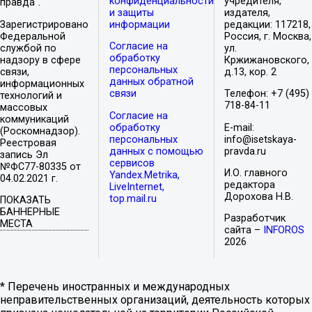
конфиденциальности
учредителя,
правда".
и защиты
издателя,
Зарегистрировано
информации
редакции: 117218,
Федеральной
Россия, г. Москва,
Согласие на
службой по
ул.
обработку
надзору в сфере
Кржижановского,
персональных
связи,
д.13, кор. 2
данных обратной
информационных
связи
Телефон: +7 (495)
технологий и
718-84-11
массовых
Согласие на
коммуникаций
обработку
E-mail:
(Роскомнадзор).
персональных
info@isetskaya-
Реестровая
данных с помощью
pravda.ru
запись Эл
сервисов
№ФС77-80335 от
И.О. главного
Yandex.Metrika,
04.02.2021 г.
редактора
LiveInternet,
Дорохова Н.В.
top.mail.ru
ПОКАЗАТЬ
БАННЕРНЫЕ
Разработчик
МЕСТА
сайта –
INFOROS
2026
* Перечень иностранных и международных
неправительственных организаций, деятельность которых