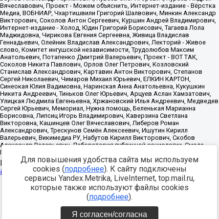
Для повышения удобства сайта мы используем
Источник:
https://minjust.gov.ru/uploaded/files/reestr-
cookies (
подробнее
). К сайту подключены
inostrannyih-agentov-22-03-2024.pdf
данные на
22.03.2024
сервисы Yandex.Metrika, LiveInternet, top.mail.ru,
которые также используют файлы cookies
Разработка -
(
подробнее
).
Я согласен/согласна