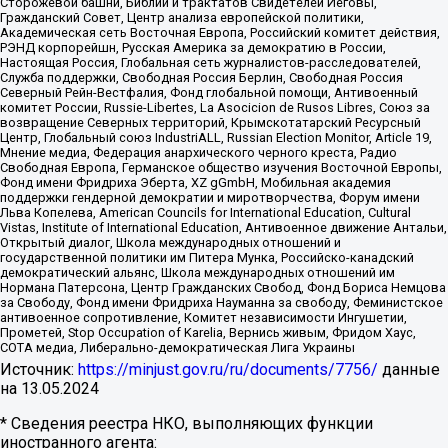
Сторожевой башни, Библии и трактатов Свидетелей Иеговы,
Гражданский Совет, Центр анализа европейской политики,
Академическая сеть Восточная Европа, Российский комитет действия,
РЭНД корпорейшн, Русская Америка за демократию в России,
Настоящая Россия, Глобальная сеть журналистов-расследователей,
Служба поддержки, Свободная Россия Берлин, Свободная Россия
Северный Рейн-Вестфалия, Фонд глобальной помощи, Антивоенный
комитет России, Russie-Libertes, La Asocicion de Rusos Libres, Союз за
возвращение Северных территорий, Крымскотатарский Ресурсный
Центр, Глобальный союз IndustriALL, Russian Election Monitor, Article 19,
Мнение медиа, Федерация анархического черного креста, Радио
Свободная Европа, Германское общество изучения Восточной Европы,
Фонд имени Фридриха Эберта, XZ gGmbH, Мобильная академия
поддержки гендерной демократии и миротворчества, Форум имени
Льва Копелева, American Councils for International Education, Cultural
Vistas, Institute of International Education, Антивоенное движение Антальи,
Открытый диалог, Школа международных отношений и
государственной политики им Питера Мунка, Российско-канадский
демократический альянс, Школа международных отношений им
Нормана Патерсона, Центр Гражданских Свобод, Фонд Бориса Немцова
за Свободу, Фонд имени Фридриха Науманна за свободу, Феминистское
антивоенное сопротивление, Комитет независимости Ингушетии,
Прометей, Stop Occupation of Karelia, Вернись живым, Фридом Хаус,
СОТА медиа, Либерально-демократическая Лига Украины
Источник:
https://minjust.gov.ru/ru/documents/7756/
данные
на
13.05.2024
* Сведения реестра НКО, выполняющих функции
иностранного агента: