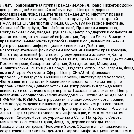
Лилит, Правозащитная группа Гражданин.Армия.Право, Нижегородский
центр немецкой и европейской культуры, Центр гендерных
исследований, Фонд защиты прав граждан Штаб, Институт права и
публичной политики, Фонд борьбы с коррупцией, Альянс врачей,
НАСИЛИЮ.НЕТ, Мы против СПИДа, СВЕЧА, Гуманитарное действие,
Открытый Петербург, Лига Избирателей, Правовая инициатива,
Гражданский Союз, Хасдей Ерушалаим, Центр поддержки и содействия
развитию средств массовой информации, Горячая Линия, В защиту
прав заключенных, Институт глобализации и социальных движений,
Центр социально-информационных инициатив Действие,
Благотворительный фонд охраны здоровья и защиты прав граждан,
Благотворительный фонд помощи осужденным и их семьям, Фонд
Тольятти, Новое время, Серебряная тайга, Так-Так-Так, Сова, центр Анна,
Проект Апрель, Самарская губерния, Эра здоровья, Мемориал,
Аналитический Центр Юрия Левады, Издательство Парк Гагарина, Фонд
имени Андрея Рылькова, Сфера, Центр СИБАЛЬТ, Уральская
правозащитная группа, Женщины Евразии, Институт прав человека,
Фонд защиты гласности, Российский исследовательский центр по
правам человека, Дальневосточный центр развития гражданских
инициатив и социального партнерства, Гражданское действие, Центр
независимых социологических исследований, Сутяжник, АКАДЕМИЯ ПО
ПРАВАМ ЧЕЛОВЕКА, Центр развития некоммерческих организаций,
Частное учреждение в Калининграде Совета Министров северных
стран, Гражданское содействие, Трансперенси Интернешнл-Р, Центр
Защиты Прав Средств Массовой Информации, Институт развития
прессы - Сибирь, Частное учреждение в Санкт-Петербурге Совета
Министров Северных Стран, Фонд поддержки свободы прессы,
Гражданский контроль, Человек и Закон, Общественная комиссия по
сохранению наследия академика Сахарова, Информационное агентство