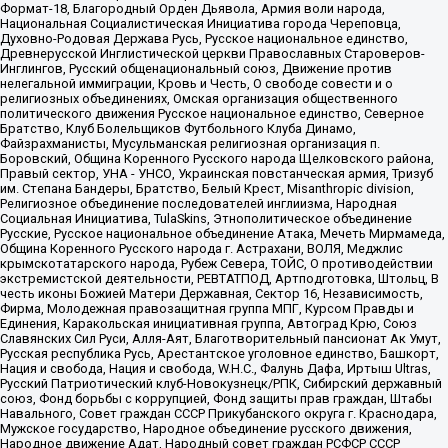
Формат-18, Благородный Орден Дьявола, Армия воли народа,
Национальная Социалистическая Инициатива города Череповца,
Духовно-Родовая Держава Русь, Русское национальное единство,
Древнерусской Инглистической церкви Православных Староверов-
Инглингов, Русский общенациональный союз, Движение против
нелегальной иммиграции, Кровь и Честь, О свободе совести и о
религиозных объединениях, Омская организация общественного
политического движения Русское национальное единство, Северное
Братство, Клуб Болельщиков Футбольного Клуба Динамо,
Файзрахманисты, Мусульманская религиозная организация п.
Боровский, Община Коренного Русского народа Щелковского района,
Правый сектор, УНА - УНСО, Украинская повстанческая армия, Тризуб
им. Степана Бандеры, Братство, Белый Крест, Misanthropic division,
Религиозное объединение последователей инглиизма, Народная
Социальная Инициатива, TulaSkins, Этнополитическое объединение
Русские, Русское национальное объединение Атака, Мечеть Мирмамеда,
Община Коренного Русского народа г. Астрахани, ВОЛЯ, Меджлис
крымскотатарского народа, Рубеж Севера, ТОЙС, О противодействии
экстремистской деятельности, РЕВТАТПОД, Артподготовка, Штольц, В
честь иконы Божией Матери Державная, Сектор 16, Независимость,
Фирма, Молодежная правозащитная группа МПГ, Курсом Правды и
Единения, Каракольская инициативная группа, Автоград Крю, Союз
Славянских Сил Руси, Алля-Аят, Благотворительный пансионат Ак Умут,
Русская республика Русь, Арестантское уголовное единство, Башкорт,
Нация и свобода, Нация и свобода, W.H.С., Фалунь Дафа, Иртыш Ultras,
Русский Патриотический клуб-Новокузнецк/РПК, Сибирский державный
союз, Фонд борьбы с коррупцией, Фонд защиты прав граждан, Штабы
Навального, Совет граждан СССР Прикубанского округа г. Краснодара,
Мужское государство, Народное объединение русского движения,
Народное движение Адат, Народный совет граждан РСФСР СССР