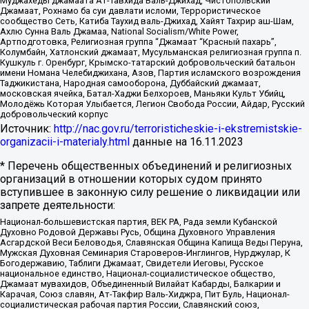
Муджахеды джамаата Ат-Тавхида Валь-Джихад, Чистопольский
Джамаат, Рохнамо ба суи давлати исломи, Террористическое
сообщество Сеть, Катиба Таухид валь-Джихад, Хайят Тахрир аш-Шам,
Ахлю Сунна Валь Джамаа, National Socialism/White Power,
Артподготовка, Религиозная группа “Джамаат “Красный пахарь”,
Колумбайн, Хатлонский джамаат, Мусульманская религиозная группа п.
Кушкуль г. Оренбург, Крымско-татарский добровольческий батальон
имени Номана Челебиджихана, Азов, Партия исламского возрождения
Таджикистана, Народная самооборона, Дуббайский джамаат,
московская ячейка, Батал-Хаджи Белхороев, Маньяки Культ Убийц,
Молодёжь Которая Улыбается, Легион Свобода России, Айдар, Русский
добровольческий корпус
Источник:
http://nac.gov.ru/terroristicheskie-i-ekstremistskie-
organizacii-i-materialy.html
данные на
16.11.2023
* Перечень общественных объединений и религиозных
организаций в отношении которых судом принято
вступившее в законную силу решение о ликвидации или
запрете деятельности:
Национал-большевистская партия, ВЕК РА, Рада земли Кубанской
Духовно Родовой Державы Русь, Община Духовного Управления
Асгардской Веси Беловодья, Славянская Община Капища Веды Перуна,
Мужская Духовная Семинария Староверов-Инглингов, Нурджулар, К
Богодержавию, Таблиги Джамаат, Свидетели Иеговы, Русское
национальное единство, Национал-социалистическое общество,
Джамаат мувахидов, Объединенный Вилайат Кабарды, Балкарии и
Карачая, Союз славян, Ат-Такфир Валь-Хиджра, Пит Буль, Национал-
социалистическая рабочая партия России, Славянский союз,