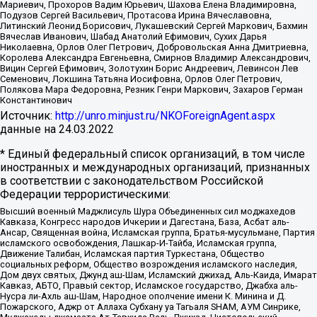
Мариевич, Прохоров Вадим Юрьевич, Шахова Елена Владимировна,
Подузов Сергей Васильевич, Протасова Ирина Вячеславовна,
Литинский Леонид Борисович, Лукашевский Сергей Маркович, Бахмин
Вячеслав Иванович, Шабад Анатолий Ефимович, Сухих Дарья
Николаевна, Орлов Олег Петрович, Добровольская Анна Дмитриевна,
Королева Александра Евгеньевна, Смирнов Владимир Александрович,
Вицин Сергей Ефимович, Золотухин Борис Андреевич, Левинсон Лев
Семенович, Локшина Татьяна Иосифовна, Орлов Олег Петрович,
Полякова Мара Федоровна, Резник Генри Маркович, Захаров Герман
Константинович
Источник:
http://unro.minjust.ru/NKOForeignAgent.aspx
данные на
24.03.2022
* Единый федеральный список организаций, в том числе
иностранных и международных организаций, признанных
в соответствии с законодательством Российской
Федерации террористическими:
Высший военный Маджлисуль Шура Объединенных сил моджахедов
Кавказа, Конгресс народов Ичкерии и Дагестана, База, Асбат аль-
Ансар, Священная война, Исламская группа, Братья-мусульмане, Партия
исламского освобождения, Лашкар-И-Тайба, Исламская группа,
Движение Талибан, Исламская партия Туркестана, Общество
социальных реформ, Общество возрождения исламского наследия,
Дом двух святых, Джунд аш-Шам, Исламский джихад, Аль-Каида, Имарат
Кавказ, АБТО, Правый сектор, Исламское государство, Джабха аль-
Нусра ли-Ахль аш-Шам, Народное ополчение имени К. Минина и Д.
Пожарского, Аджр от Аллаха Субхану уа Тагьаля SHAM, АУМ Синрике,