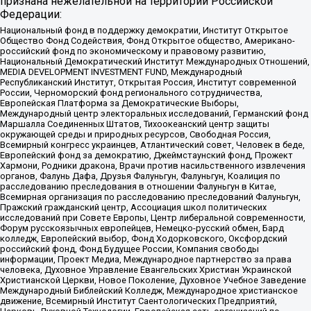
признана нежелательной на территории Российской
Федерации:
Национальный фонд в поддержку демократии, Институт Открытое
Общество Фонд Содействия, Фонд Открытое общество, Американо-
российский фонд по экономическому и правовому развитию,
Национальный Демократический Институт Международных Отношений,
MEDIA DEVELOPMENT INVESTMENT FUND, Международный
Республиканский Институт, Открытая Россия, Институт современной
России, Черноморский фонд регионального сотрудничества,
Европейская Платформа за Демократические Выборы,
Международный центр электоральных исследований, Германский фонд
Маршалла Соединенных Штатов, Тихоокеанский центр защиты
окружающей среды и природных ресурсов, Свободная Россия,
Всемирный конгресс украинцев, Атлантический совет, Человек в беде,
Европейский фонд за демократию, Джеймстаунский фонд, Прожект
Хармони, Родники дракона, Врачи против насильственного извлечения
органов, Фалунь Дафа, Друзья Фалуньгун, Фалуньгун, Коалиция по
расследованию преследования в отношении Фалуньгун в Китае,
Всемирная организация по расследованию преследований Фалуньгун,
Пражский гражданский центр, Ассоциация школ политических
исследований при Совете Европы, Центр либеральной современности,
Форум русскоязычных европейцев, Немецко-русский обмен, Бард
колледж, Европейский выбор, Фонд Ходорковского, Оксфордский
российский фонд, Фонд Будущее России, Компания свободы
информации, Проект Медиа, Международное партнерство за права
человека, Духовное Управление Евангельских Христиан Украинской
Христианской Церкви, Новое Поколение, Духовное Учебное Заведение
Международный Библейский Колледж, Международное христианское
движение, Всемирный Институт Саентологических Предприятий,