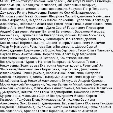
МЕМО. РУ, Институт региональной прессы, Институт Развития Свободы
Информации, Экозащита!-Женсовет, Общественный вердикт,
Евразийская антимонопольная ассоциация, Бедушев Петр Петрович,
Дзугкоева Регина Николаевна, Кривенко Сергей Владимирович,
Милославский Павел Юрьевич, Шнырова Ольга Вадимовна, Чанышева
Лилия Айратовна, Сидорович Ольга Борисовна, Туровский Александр
Алексеевич, Васильева Анастасия Евгеньевна, Ривина Анна Валерьевна,
Бойко Анатолий Николаевич, Дугин Сергей Георгиевич, Пивоваров
Андрей Сергеевич, Аверин Виталий Евгеньевич, Барахоев Магомед
Бекханович, Шарипков Олег Викторович, Мошель Ирина Ароновна,
Шведов Григорий Сергеевич, Пономарев Лев Александрович,
Каргалицкий Борис Юльевич, Созаев Валерий Валерьевич, Исламов
Тимур Рифгатович, Романова Ольга Евгеньевна, Щаров Сергей
Алексадрович, Цирульников Борис Альбертович, Гасан Ольга Павловна,
Паутов Юрий Анатольевич, Верховский Александр Маркович,
Пислакова-Паркер Марина Петровна, Кочеткова Татьяна
Владимировна, Чуркина Наталья Валерьевна, Акимова Татьяна
Николаевна, Золотарева Екатерина Александровна, Рачинский Ян
Збигневич, Жемкова Елена Борисовна, Гудков Лев Дмитриевич,
Илларионова Юлия Юрьевна, Саранг Анна Васильевна, Захарова
Светлана Сергеевна, Аверин Владимир Анатольевич, Щур Татьяна
Михайловна, Щур Николай Алексеевич, Блинушов Андрей Юрьевич,
Мосин Алексей Геннадьевич, Гефтер Валентин Михайлович, Симонов
Алексей Кириллович, Флиге Ирина Анатольевна, Мельникова Валентина
Дмитриевна, Вититинова Елена Владимировна, Баженова Светлана
Куприяновна, Максимов Сергей Владимирович, Беляев Сергей
Иванович, Голубева Елена Николаевна, Ганнушкина Светлана
Алексеевна, Закс Елена Владимировна, Буртина Елена Юрьевна, Гендель
Людмила Залмановна, Кокорина Екатерина Алексеевна, Шуманов Илья
Вячеславович, Арапова Галина Юрьевна, Свечников Анатолий