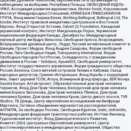
Церковь Духовной Технологии, Европейская сеть организаций по
наблюдению за выборами, Республика Польша, СВОБОДНЫЙ ИДЕЛЬ-
УРАЛ, Ассоциация развития журналистики, IStories fonds, Королевский
Институт Международных Отношений, КРИМСЬКА ПРАВОЗАХИСНА
ГРУПА, Фонд имени Генриха Бёлля, Stichting Bellingcat, Bellingcat Ltd, The
Insider, Институт правовой инициативы Центральной и Восточной
Европы, Фонд Открытой Эстонии, Calvert 22 Foundation, Канадский
украинский конгресс, Институт Макдональда-Лорье, Украинская
национальная федерация Канады, Декабристы, Международный
научный центр им Вудро Вильсона, Свободная пресса, Возрождение,
Всеукраинский духовный центр , Риддл, Русский антивоенный комитет в
Швеции, Проект Медуза, Фонд Андрея Сахарова, Форум свободной
России, Лига Свободных Наций, Transparеncy International, Форум
Свободных Народов ПостРоссии, Солидарность с гражданским
движением в России – Solidarus, КрымSOS, Свободный университет,
Институт государственного управления, Форум гражданского общества
Россия, Беллона, Союз жителей островов Тисима и Хабомаи, Съезд
народных депутатов, Гринпис Интернешнл, Фонд борьбы с коррупцией
Инк, Завет церквей TCCN, Агора, Всемирный фонд природы, BDR Novaja
Gazeta-Europe, Алтай проект, Образовательный дом прав человека
Чернигов, Фонд Дом Прав Человека, Белорусский дом прав человека
имени Бориса Звозскова, Дом прав человека Тбилиси, Дом прав
человека Ереван, Дом прав человека Крым, Центр дикого лосося, TVR
Studios, ТВ Дождь, Центр европейских исследований им Вилфрида
Мартенса, Сетевое объединение журналистов расследователей,
АЛЛАТРА, За свободную Россию, Свободная Бурятия, Uralic, UnKremlin,
Международная федерация транспортных рабочих, ИстЧам Финланд,
Гудзоновский институт, Фонд Демократического Развития,
Комитет-2024, Центрально-Европейский университет, Центр
восточноевропейских и международных исследований, Общество