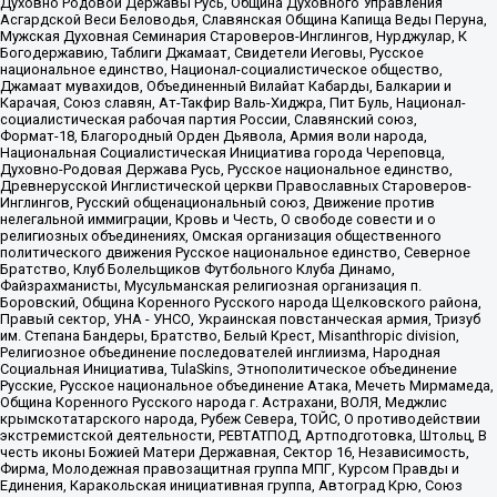
Духовно Родовой Державы Русь, Община Духовного Управления
Асгардской Веси Беловодья, Славянская Община Капища Веды Перуна,
Мужская Духовная Семинария Староверов-Инглингов, Нурджулар, К
Богодержавию, Таблиги Джамаат, Свидетели Иеговы, Русское
национальное единство, Национал-социалистическое общество,
Джамаат мувахидов, Объединенный Вилайат Кабарды, Балкарии и
Карачая, Союз славян, Ат-Такфир Валь-Хиджра, Пит Буль, Национал-
социалистическая рабочая партия России, Славянский союз,
Формат-18, Благородный Орден Дьявола, Армия воли народа,
Национальная Социалистическая Инициатива города Череповца,
Духовно-Родовая Держава Русь, Русское национальное единство,
Древнерусской Инглистической церкви Православных Староверов-
Инглингов, Русский общенациональный союз, Движение против
нелегальной иммиграции, Кровь и Честь, О свободе совести и о
религиозных объединениях, Омская организация общественного
политического движения Русское национальное единство, Северное
Братство, Клуб Болельщиков Футбольного Клуба Динамо,
Файзрахманисты, Мусульманская религиозная организация п.
Боровский, Община Коренного Русского народа Щелковского района,
Правый сектор, УНА - УНСО, Украинская повстанческая армия, Тризуб
им. Степана Бандеры, Братство, Белый Крест, Misanthropic division,
Религиозное объединение последователей инглиизма, Народная
Социальная Инициатива, TulaSkins, Этнополитическое объединение
Русские, Русское национальное объединение Атака, Мечеть Мирмамеда,
Община Коренного Русского народа г. Астрахани, ВОЛЯ, Меджлис
крымскотатарского народа, Рубеж Севера, ТОЙС, О противодействии
экстремистской деятельности, РЕВТАТПОД, Артподготовка, Штольц, В
честь иконы Божией Матери Державная, Сектор 16, Независимость,
Фирма, Молодежная правозащитная группа МПГ, Курсом Правды и
Единения, Каракольская инициативная группа, Автоград Крю, Союз