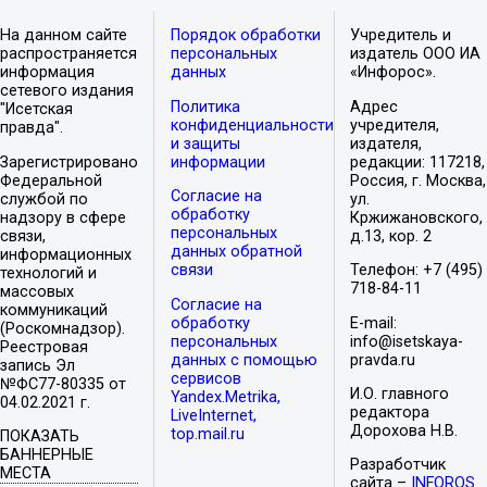
На данном сайте
Порядок обработки
Учредитель и
распространяется
персональных
издатель ООО ИА
информация
данных
«Инфорос».
сетевого издания
Политика
Адрес
"Исетская
конфиденциальности
учредителя,
правда".
и защиты
издателя,
Зарегистрировано
информации
редакции: 117218,
Федеральной
Россия, г. Москва,
Согласие на
службой по
ул.
обработку
надзору в сфере
Кржижановского,
персональных
связи,
д.13, кор. 2
данных обратной
информационных
связи
Телефон: +7 (495)
технологий и
718-84-11
массовых
Согласие на
коммуникаций
обработку
E-mail:
(Роскомнадзор).
персональных
info@isetskaya-
Реестровая
данных с помощью
pravda.ru
запись Эл
сервисов
№ФС77-80335 от
И.О. главного
Yandex.Metrika,
04.02.2021 г.
редактора
LiveInternet,
Дорохова Н.В.
top.mail.ru
ПОКАЗАТЬ
БАННЕРНЫЕ
Разработчик
МЕСТА
сайта –
INFOROS