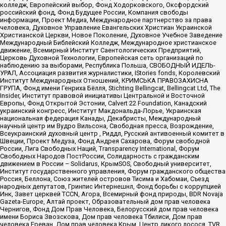
колледж, Европейский выбор, Фонд Ходорковского, Оксфордский
российский фонд, Фонд Будущее России, Компания свободы
информации, Проект Медиа, Международное партнерство за права
человека, Духовное Управление Евангельских Христиан Украинской
Христианской Церкви, Новое Поколение, Духовное Учебное Заведение
Международный Библейский Колледж, Международное христианское
движение, Всемирный Институт Саентологических Предприятий,
Церковь Духовной Технологии, Европейская сеть организаций по
наблюдению за выборами, Республика Польша, СВОБОДНЫЙ ИДЕЛЬ-
УРАЛ, Ассоциация развития журналистики, IStories fonds, Королевский
Институт Международных Отношений, КРИМСЬКА ПРАВОЗАХИСНА
ГРУПА, Фонд имени Генриха Бёлля, Stichting Bellingcat, Bellingcat Ltd, The
Insider, Институт правовой инициативы Центральной и Восточной
Европы, Фонд Открытой Эстонии, Calvert 22 Foundation, Канадский
украинский конгресс, Институт Макдональда-Лорье, Украинская
национальная федерация Канады, Декабристы, Международный
научный центр им Вудро Вильсона, Свободная пресса, Возрождение,
Всеукраинский духовный центр , Риддл, Русский антивоенный комитет в
Швеции, Проект Медуза, Фонд Андрея Сахарова, Форум свободной
России, Лига Свободных Наций, Transparеncy International, Форум
Свободных Народов ПостРоссии, Солидарность с гражданским
движением в России – Solidarus, КрымSOS, Свободный университет,
Институт государственного управления, Форум гражданского общества
Россия, Беллона, Союз жителей островов Тисима и Хабомаи, Съезд
народных депутатов, Гринпис Интернешнл, Фонд борьбы с коррупцией
Инк, Завет церквей TCCN, Агора, Всемирный фонд природы, BDR Novaja
Gazeta-Europe, Алтай проект, Образовательный дом прав человека
Чернигов, Фонд Дом Прав Человека, Белорусский дом прав человека
имени Бориса Звозскова, Дом прав человека Тбилиси, Дом прав
человека Ереван, Дом прав человека Крым, Центр дикого лосося, TVR