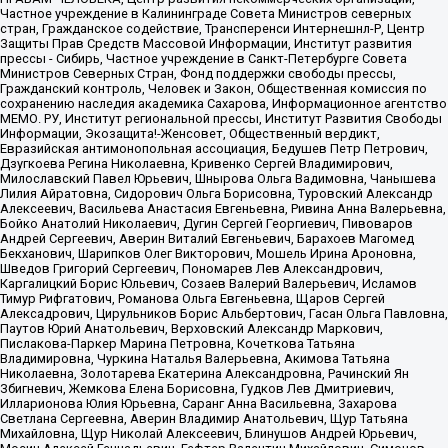
Частное учреждение в Калининграде Совета Министров северных
стран, Гражданское содействие, Трансперенси Интернешнл-Р, Центр
Защиты Прав Средств Массовой Информации, Институт развития
прессы - Сибирь, Частное учреждение в Санкт-Петербурге Совета
Министров Северных Стран, Фонд поддержки свободы прессы,
Гражданский контроль, Человек и Закон, Общественная комиссия по
сохранению наследия академика Сахарова, Информационное агентство
МЕМО. РУ, Институт региональной прессы, Институт Развития Свободы
Информации, Экозащита!-Женсовет, Общественный вердикт,
Евразийская антимонопольная ассоциация, Бедушев Петр Петрович,
Дзугкоева Регина Николаевна, Кривенко Сергей Владимирович,
Милославский Павел Юрьевич, Шнырова Ольга Вадимовна, Чанышева
Лилия Айратовна, Сидорович Ольга Борисовна, Туровский Александр
Алексеевич, Васильева Анастасия Евгеньевна, Ривина Анна Валерьевна,
Бойко Анатолий Николаевич, Дугин Сергей Георгиевич, Пивоваров
Андрей Сергеевич, Аверин Виталий Евгеньевич, Барахоев Магомед
Бекханович, Шарипков Олег Викторович, Мошель Ирина Ароновна,
Шведов Григорий Сергеевич, Пономарев Лев Александрович,
Каргалицкий Борис Юльевич, Созаев Валерий Валерьевич, Исламов
Тимур Рифгатович, Романова Ольга Евгеньевна, Щаров Сергей
Алексадрович, Цирульников Борис Альбертович, Гасан Ольга Павловна,
Паутов Юрий Анатольевич, Верховский Александр Маркович,
Пислакова-Паркер Марина Петровна, Кочеткова Татьяна
Владимировна, Чуркина Наталья Валерьевна, Акимова Татьяна
Николаевна, Золотарева Екатерина Александровна, Рачинский Ян
Збигневич, Жемкова Елена Борисовна, Гудков Лев Дмитриевич,
Илларионова Юлия Юрьевна, Саранг Анна Васильевна, Захарова
Светлана Сергеевна, Аверин Владимир Анатольевич, Щур Татьяна
Михайловна, Щур Николай Алексеевич, Блинушов Андрей Юрьевич,