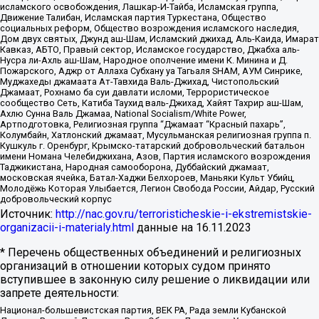
исламского освобождения, Лашкар-И-Тайба, Исламская группа,
Движение Талибан, Исламская партия Туркестана, Общество
социальных реформ, Общество возрождения исламского наследия,
Дом двух святых, Джунд аш-Шам, Исламский джихад, Аль-Каида, Имарат
Кавказ, АБТО, Правый сектор, Исламское государство, Джабха аль-
Нусра ли-Ахль аш-Шам, Народное ополчение имени К. Минина и Д.
Пожарского, Аджр от Аллаха Субхану уа Тагьаля SHAM, АУМ Синрике,
Муджахеды джамаата Ат-Тавхида Валь-Джихад, Чистопольский
Джамаат, Рохнамо ба суи давлати исломи, Террористическое
сообщество Сеть, Катиба Таухид валь-Джихад, Хайят Тахрир аш-Шам,
Ахлю Сунна Валь Джамаа, National Socialism/White Power,
Артподготовка, Религиозная группа “Джамаат “Красный пахарь”,
Колумбайн, Хатлонский джамаат, Мусульманская религиозная группа п.
Кушкуль г. Оренбург, Крымско-татарский добровольческий батальон
имени Номана Челебиджихана, Азов, Партия исламского возрождения
Таджикистана, Народная самооборона, Дуббайский джамаат,
московская ячейка, Батал-Хаджи Белхороев, Маньяки Культ Убийц,
Молодёжь Которая Улыбается, Легион Свобода России, Айдар, Русский
добровольческий корпус
Источник:
http://nac.gov.ru/terroristicheskie-i-ekstremistskie-
organizacii-i-materialy.html
данные на
16.11.2023
* Перечень общественных объединений и религиозных
организаций в отношении которых судом принято
вступившее в законную силу решение о ликвидации или
запрете деятельности:
Национал-большевистская партия, ВЕК РА, Рада земли Кубанской