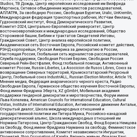
Studios, ТВ Дождь, Центр европейских исследований им Вилфрида
Мартенса, Сетевое объединение журналистов расследователей,
АЛЛАТРА, За свободную Россию, Свободная Бурятия, Uralic, UnKremlin,
Международная федерация транспортных рабочих, ИстЧам Финланд,
Гудзоновский институт, Фонд Демократического Развития,
Комитет-2024, Центрально-Европейский университет, Центр
восточноевропейских и международных исследований, Общество
Сторожевой башни, Библии и трактатов Свидетелей Иеговы,
Гражданский Совет, Центр анализа европейской политики,
Академическая сеть Восточная Европа, Российский комитет действия,
РЭНД корпорейшн, Русская Америка за демократию в России,
Настоящая Россия, Глобальная сеть журналистов-расследователей,
Служба поддержки, Свободная Россия Берлин, Свободная Россия
Северный Рейн-Вестфалия, Фонд глобальной помощи, Антивоенный
комитет России, Russie-Libertes, La Asocicion de Rusos Libres, Союз за
возвращение Северных территорий, Крымскотатарский Ресурсный
Центр, Глобальный союз IndustriALL, Russian Election Monitor, Article 19,
Мнение медиа, Федерация анархического черного креста, Радио
Свободная Европа, Германское общество изучения Восточной Европы,
Фонд имени Фридриха Эберта, XZ gGmbH, Мобильная академия
поддержки гендерной демократии и миротворчества, Форум имени
Льва Копелева, American Councils for International Education, Cultural
Vistas, Institute of International Education, Антивоенное движение Антальи,
Открытый диалог, Школа международных отношений и
государственной политики им Питера Мунка, Российско-канадский
демократический альянс, Школа международных отношений им
Нормана Патерсона, Центр Гражданских Свобод, Фонд Бориса Немцова
за Свободу, Фонд имени Фридриха Науманна за свободу, Феминистское
антивоенное сопротивление, Комитет независимости Ингушетии,
Прометей, Stop Occupation of Karelia, Вернись живым, Фридом Хаус,