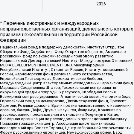
2026
* Перечень иностранных и международных
неправительственных организаций, деятельность которых
признана нежелательной на территории Российской
Федерации:
Национальный фонд в поддержку демократии, Институт Открытое
Общество Фонд Содействия, Фонд Открытое общество, Американо-
российский фонд по экономическому и правовому развитию,
Национальный Демократический Институт Международных Отношений,
MEDIA DEVELOPMENT INVESTMENT FUND, Международный
Республиканский Институт, Открытая Россия, Институт современной
России, Черноморский фонд регионального сотрудничества,
Европейская Платформа за Демократические Выборы,
Международный центр электоральных исследований, Германский фонд
Маршалла Соединенных Штатов, Тихоокеанский центр защиты
окружающей среды и природных ресурсов, Свободная Россия,
Всемирный конгресс украинцев, Атлантический совет, Человек в беде,
Европейский фонд за демократию, Джеймстаунский фонд, Прожект
Хармони, Родники дракона, Врачи против насильственного извлечения
органов, Фалунь Дафа, Друзья Фалуньгун, Фалуньгун, Коалиция по
расследованию преследования в отношении Фалуньгун в Китае,
Всемирная организация по расследованию преследований Фалуньгун,
Пражский гражданский центр, Ассоциация школ политических
исследований при Совете Европы, Центр либеральной современности,
Форум русскоязычных европейцев, Немецко-русский обмен, Бард