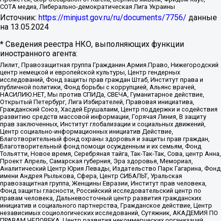
СОТА медиа, Либерально-демократическая Лига Украины
Источник:
https://minjust.gov.ru/ru/documents/7756/
данные
на
13.05.2024
* Сведения реестра НКО, выполняющих функции
иностранного агента:
Лилит, Правозащитная группа Гражданин.Армия.Право, Нижегородский
центр немецкой и европейской культуры, Центр гендерных
исследований, Фонд защиты прав граждан Штаб, Институт права и
публичной политики, Фонд борьбы с коррупцией, Альянс врачей,
НАСИЛИЮ.НЕТ, Мы против СПИДа, СВЕЧА, Гуманитарное действие,
Открытый Петербург, Лига Избирателей, Правовая инициатива,
Гражданский Союз, Хасдей Ерушалаим, Центр поддержки и содействия
развитию средств массовой информации, Горячая Линия, В защиту
прав заключенных, Институт глобализации и социальных движений,
Центр социально-информационных инициатив Действие,
Благотворительный фонд охраны здоровья и защиты прав граждан,
Благотворительный фонд помощи осужденным и их семьям, Фонд
Тольятти, Новое время, Серебряная тайга, Так-Так-Так, Сова, центр Анна,
Проект Апрель, Самарская губерния, Эра здоровья, Мемориал,
Аналитический Центр Юрия Левады, Издательство Парк Гагарина, Фонд
имени Андрея Рылькова, Сфера, Центр СИБАЛЬТ, Уральская
правозащитная группа, Женщины Евразии, Институт прав человека,
Фонд защиты гласности, Российский исследовательский центр по
правам человека, Дальневосточный центр развития гражданских
инициатив и социального партнерства, Гражданское действие, Центр
независимых социологических исследований, Сутяжник, АКАДЕМИЯ ПО
ПРАВАМ ЧЕЛОВЕКА, Центр развития некоммерческих организаций,