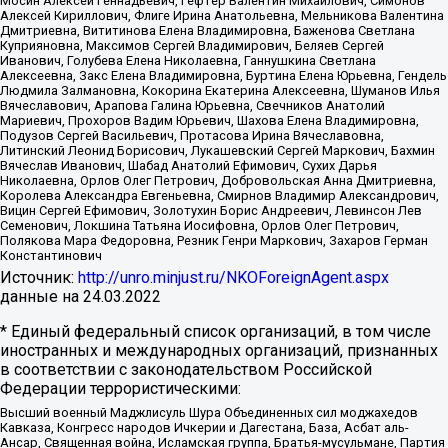
Мосин Алексей Геннадьевич, Гефтер Валентин Михайлович, Симонов
Алексей Кириллович, Флиге Ирина Анатольевна, Мельникова Валентина
Дмитриевна, Вититинова Елена Владимировна, Баженова Светлана
Куприяновна, Максимов Сергей Владимирович, Беляев Сергей
Иванович, Голубева Елена Николаевна, Ганнушкина Светлана
Алексеевна, Закс Елена Владимировна, Буртина Елена Юрьевна, Гендель
Людмила Залмановна, Кокорина Екатерина Алексеевна, Шуманов Илья
Вячеславович, Арапова Галина Юрьевна, Свечников Анатолий
Мариевич, Прохоров Вадим Юрьевич, Шахова Елена Владимировна,
Подузов Сергей Васильевич, Протасова Ирина Вячеславовна,
Литинский Леонид Борисович, Лукашевский Сергей Маркович, Бахмин
Вячеслав Иванович, Шабад Анатолий Ефимович, Сухих Дарья
Николаевна, Орлов Олег Петрович, Добровольская Анна Дмитриевна,
Королева Александра Евгеньевна, Смирнов Владимир Александрович,
Вицин Сергей Ефимович, Золотухин Борис Андреевич, Левинсон Лев
Семенович, Локшина Татьяна Иосифовна, Орлов Олег Петрович,
Полякова Мара Федоровна, Резник Генри Маркович, Захаров Герман
Константинович
Источник:
http://unro.minjust.ru/NKOForeignAgent.aspx
данные на
24.03.2022
* Единый федеральный список организаций, в том числе
иностранных и международных организаций, признанных
в соответствии с законодательством Российской
Федерации террористическими:
Высший военный Маджлисуль Шура Объединенных сил моджахедов
Кавказа, Конгресс народов Ичкерии и Дагестана, База, Асбат аль-
Ансар, Священная война, Исламская группа, Братья-мусульмане, Партия