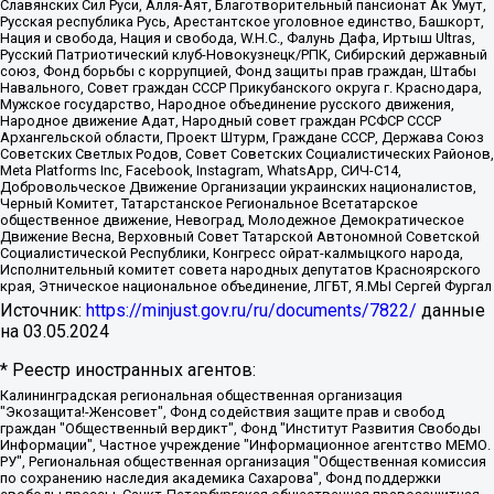
Славянских Сил Руси, Алля-Аят, Благотворительный пансионат Ак Умут,
Русская республика Русь, Арестантское уголовное единство, Башкорт,
Нация и свобода, Нация и свобода, W.H.С., Фалунь Дафа, Иртыш Ultras,
Русский Патриотический клуб-Новокузнецк/РПК, Сибирский державный
союз, Фонд борьбы с коррупцией, Фонд защиты прав граждан, Штабы
Навального, Совет граждан СССР Прикубанского округа г. Краснодара,
Мужское государство, Народное объединение русского движения,
Народное движение Адат, Народный совет граждан РСФСР СССР
Архангельской области, Проект Штурм, Граждане СССР, Держава Союз
Советских Светлых Родов, Совет Советских Социалистических Районов,
Meta Platforms Inc, Facebook, Instagram, WhatsApp, СИЧ-С14,
Добровольческое Движение Организации украинских националистов,
Черный Комитет, Татарстанское Региональное Всетатарское
общественное движение, Невоград, Молодежное Демократическое
Движение Весна, Верховный Совет Татарской Автономной Советской
Социалистической Республики, Конгресс ойрат-калмыцкого народа,
Исполнительный комитет совета народных депутатов Красноярского
края, Этническое национальное объединение, ЛГБТ, Я.МЫ Сергей Фургал
Источник:
https://minjust.gov.ru/ru/documents/7822/
данные
на
03.05.2024
* Реестр иностранных агентов:
Калининградская региональная общественная организация "Экозащита!-Женсовет", Фонд содействия защите прав и свобод граждан "Общественный вердикт", Фонд "Институт Развития Свободы Информации", Частное учреждение "Информационное агентство МЕМО. РУ", Региональная общественная организация "Общественная комиссия по сохранению наследия академика Сахарова", Фонд поддержки свободы прессы, Санкт-Петербургская общественная правозащитная организация "Гражданский контроль", Межрегиональная общественная организация "Информационно-просветительский центр "Мемориал", Региональный Фонд "Центр Защиты Прав Средств Массовой Информации", с 05.12.2023 Фонд "Центр Защиты Прав Средств массовой информации", Региональная общественная благотворительная организация помощи беженцам и мигрантам "Гражданское содействие", Негосударственное образовательное учреждение дополнительного профессионального образования (повышение квалификации) специалистов "АКАДЕМИЯ ПО ПРАВАМ ЧЕЛОВЕКА", Свердловская региональная общественная организация "Сутяжник", Автономная некоммерческая организация "Центр независимых социологических исследований", Союз общественных объединений "Российский исследовательский центр по правам человека", Региональное общественное учреждение научно-информационный центр "МЕМОРИАЛ", Некоммерческая организация "Фонд защиты гласности", Автономная некоммерческая организация "Институт прав человека", Городская общественная организация "Екатеринбургское общество "МЕМОРИАЛ", Городская общественная организация "Рязанское историко-просветительское и правозащитное общество "Мемориал" (Рязанский Мемориал), Челябинский региональный орган общественной самодеятельности – женское общественное объединение "Женщины Евразии", Челябинский региональный орган общественной самодеятельности "Уральская правозащитная группа", Фонд содействия защите здоровья и социальной справедливости имени Андрея Рылькова, Автономная Некоммерческая Организация "Аналитический Центр Юрия Левады", Автономная некоммерческая организация социальной поддержки населения "Проект Апрель", Региональная общественная организация помощи женщинам и детям, находящимся в кризисной ситуации "Информационно-методический центр "Анна", Фонд содействия развитию массовых коммуникаций и правовому просвещению "Так-так-Так", Фонд содействия устойчивому развитию "Серебряная тайга", Свердловский региональный общественный фонд социальных проектов "Новое время", "Idel.Реалии", Кавказ.Реалии, Крым.Реалии, Телеканал Настоящее Время, Татаро-башкирская служба Радио Свобода (Azatliq Radiosi), Радио Свободная Европа/Радио Свобода (PCE/PC), "Сибирь.Реалии", "Фактограф", Благотворительный фонд помощи осужденным и их семьям, Автономная некоммерческая организация "Институт глобализации и социальных движений", Фонд "В защиту прав заключенных", Частное учреждение "Центр поддержки и содействия развитию средств массовой информации", Пензенский региональный общественный благотворительный фонд "Гражданский союз", "Север.Реалии", Некоммерческая организация Фонд "Правовая инициатива", Общество с ограниченной ответственностью "Радио Свободная Европа/Радио Свобода", Чешское информационное агентство "MEDIUM-ORIENT", Красноярская региональная общественная организация "Мы против СПИДа", Камалягин Денис Николаевич, Маркелов Сергей Евгеньевич, Пономарев Лев Александрович, Савицкая Людмила Алексеевна, Автономная некоммерческая организация "Центр по работе с проблемой насилия "НАСИЛИЮ.НЕТ", Межрегиональный профессиональный союз работников здравоохранения "Альянс врачей", Юридическое лицо, зарегистрированное в Латвийской Республике, SIA "Medusa Project" (регистрационный номер 40103797863, дата регистрации 10.06.2014), Некоммерческая организация "Фонд по борьбе с коррупцией", Автономная некоммерческая организация "Институт права и публичной политики", Баданин Роман Сергеевич, Гликин Максим Александрович, Железнова Мария Михайловна, Лукьянова Юлия Сергеевна, Маетная Елизавета Витальевна, Маняхин Петр Борисович, Чуракова Ольга Владимировна, Ярош Юлия Петровна, Юридическое лицо "The Insider SIA", зарегистрированное в Риге, Латвийская Республика (дата регистрации 26.06.2015), являющееся администратором доменного имени интернет-издания "The Insider SIA", https://theins.ru, Постернак Алексей Евгеньевич, Рубин Михаил Аркадьевич, Анин Роман Александрович, Юридическое лицо Istories fonds, зарегистрированное в Латвийской Республике (регистрационный номер 50008295751, дата регистрации 24.02.2020), Великовский Дмитрий Александрович, Долинина Ирина Николаевна, Мароховская Алеся Алексеевна, Шлейнов Роман Юрьевич, Шмагун Олеся Валентиновна, Общество с ограниченной ответственностью "Альтаир 2021", Общество с ограниченной ответственностью "Вега 2021", Общество с ограниченной ответственностью "Главный редактор 2021", Общество с ограниченной ответственностью "Ромашки монолит", Важенков Артем Валерьевич, Ивановская областная общественная организация "Центр гендерных исследований", Гурман Юрий Альбертович, Медиапроект "ОВД-Инфо", Егоров Владимир Владимирович, Жилинский Владимир Александрович, Общество с ограниченной ответственностью "ЗП", Иванова София Юрьевна, Карезина Инна Павловна, Кильтау Екатерина Викторовна, Петров Алексей Викторович, Пискунов Сергей Евгеньевич, Смирнов Сергей Сергеевич, Тихонов Михаил Сергеевич, Общество с ограниченной ответственностью "ЖУРНАЛИСТ-ИНОСТРАННЫЙ АГЕНТ", Арапова Галина Юрьевна, Вольтская Татьяна Анатольевна, Американская компания "Mason G.E.S. Anonymous Foundation" (США), являющаяся владельцем интернет-издания https://mnews.world/, Компания "Stichting Bellingcat", зарегистрированная в Нидерландах (дата регистрации 11.07.2018), Захаров Андрей Вячеславович, Клепиковская Екатерина Дмитриевна, Общество с ограниченной ответственностью "МЕМО", Перл Роман Александрович, Симонов Евгений Алексеевич, Соловьева Елена Анатольевна, Сотников Даниил Владимирович, Сурначева Елизавета Дмитриевна, Автономная некоммерческая организация по защите прав человека и информированию населения "Якутия – Наше Мнение", Общество с ограниченной ответственностью "Москоу диджитал медиа", с 26.01.2023 Общество с ограниченной ответственностью "Чайка Белые сады", Ветошкина Валерия Валерьевна, Заговора Максим Александрович, Межрегиональное общественное движение "Российская ЛГБТ - сеть", Оленичев Максим Владимирович, Павлов Иван Юрьевич, Скворцова Елена Сергеевна, Общество с ограниченной ответственностью "Как бы инагент", Кочетков Игорь Викторович, Общество с ограниченной ответственностью "Честные выборы", Еланчик Олег Александрович, Общество с ограниченной ответственностью "Нобелевский призыв", Гималова Регина Эмилевна, Григорьев Андрей Валерьевич, Григорьева Алина Александровна, Ассоциация по содействию защите прав призывников, альтернативнослужащих и военнослужащих "Правозащитная группа "Гражданин.Армия.Право", Хисамова Регина Фаритовна, Автономная некоммерческая организация по реализации социально-правовых программ "Лилит", Дальневосточное общественное движение "Маяк", Санкт-Петербургская ЛГБТ-инициативная группа "Выход", Инициативная группа ЛГБТ+ "Реверс", Алексеев Андрей Викторович, Бекбулатова Таисия Львовна, Беляев Иван Михайлович, Владыкина Елена Сергеевна, Гельман Марат Александрович, Никульшина Вероника Юрьевна, Толоконникова Надежда Андреевна, Шендерович Виктор Анатольевич, Общество с ограниченной ответственностью "Данное сообщение", Общество с ограниченной ответственностью Издательский дом "Новая глава", Айнбиндер Александра Александровна, Московский комьюнити-центр для ЛГБТ+инициатив, Благотворительный фонд развития филантропии, Deutsche Welle (Германия, Kurt-Schumacher-Strasse 3, 53113 Bonn), Борзунова Мария Михайловна, Воробьев Виктор Викторович, Голубева Анна Львовна, Константинова Алла Михайловна, Малкова Ирина Владимировна, Мурадов Мурад Абдулгалимович, Осетинская Елизавета Николаевна, Понасенков Евгений Николаевич, Ганапольский Матвей Юрьевич, Киселев Евгений Алексеевич, Борухович Ирина Григорьевна, Дремин Иван Тимофеевич, Дубровский Дмитрий Викторович, Красноярская региональная общественная организация поддержки и развития альтернативных образовательных технологий и межкультурных коммуникаций "ИНТЕРРА", Маяковская Екатерина Алексеевна, Фейгин Марк Захарович, Филимонов Андрей Викторович, Дзугкоева Регина Николаевна, Доброхотов Роман Александрович, Дудь Юрий Александрович, Елкин Сергей Владимирович, Кругликов Кирилл Игоревич, Сабунаева Мария Леонидовна, Семенов Алексей Владимирович, Шаинян Карен Багратович, Шульман Екатерина Михайловна, Асафьев Артур Валерьевич, Вахштайн Виктор Семенович, Венедиктов Алексей Алексеевич, Лушникова Екатерина Евгеньевна, Волков Леонид Михайлович, Невзоров Александр Глебович, Пархоменко Сергей Борисович, Сироткин Ярослав Николаевич, Кара-Мурза Владимир Владимирович, Баранова Наталья Владимировна, Гозман Леонид Яковлевич, Кагарлицкий Борис Юльевич, Климарев Михаил Валерьевич, Милов Владимир Станиславович, Автономная некоммерческая организация Краснодарский центр современного искусства "Типография", Моргенштерн Алишер Тагирович, Соболь Любовь Эдуардовна, Общество с ограниченной ответственностью "ЛИЗА НОРМ", Каспаров Гарри Кимович, Ходорковский Михаил Борисович, Общество с ограниченной ответственностью "Апрельские тезисы", Данилович Ирина Брониславовна, Кашин Олег Владимирович, Петров Николай Владимирович, Пивоваров Алексей Владимирович, Соколов Михаил Владимирович, Цветкова Юлия Владимировна, Чичваркин Евгений Александрович, Комитет против пыток/Команда против пыток, Общество с ограниченной ответственностью "Первый научный", Общество с ограниченной ответственностью "Вертолет и ко", Белоцерковская Вероника Борисовна, Кац Максим Евгеньевич, Лазарева Татьяна Юрьевна, Шаведдинов Руслан Табризович, Яшин Илья Валерьевич, Общество с ограниченной ответственностью "Иноагент ААВ", Алешковский Дмитрий Петрович, Альбац Евгения Марковна, Быков Дмитрий Львович, Галямина Юлия Евгеньевна, Лойко Сергей Леонидович, Мартынов Кирилл Константинович, Медведев Сергей Александрович, Крашенинников Федор Геннадиевич, Гордеева Катерина Вл