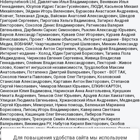
Для повышения удобства сайта мы используем
Источник:
https://minjust.gov.ru/uploaded/files/reestr-