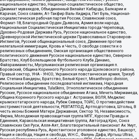
национальное единство, Национал-социалистическое общество,
Джамаат мувахидов, Объединенный Вилайат Кабарды, Балкарии и
Карачая, Союз славян, Ат-Такфир Валь-Хиджра, Пит Буль, Национал-
социалистическая рабочая партия России, Славянский союз,
Формат-18, Благородный Орден Дьявола, Армия воли народа,
Национальная Социалистическая Инициатива города Череповца,
Духовно-Родовая Держава Русь, Русское национальное единство,
Древнерусской Инглистической церкви Православных Староверов-
Инглингов, Русский общенациональный союз, Движение против
нелегальной иммиграции, Кровь и Честь, О свободе совести и о
религиозных объединениях, Омская организация общественного
политического движения Русское национальное единство, Северное
Братство, Клуб Болельщиков Футбольного Клуба Динамо,
Файзрахманисты, Мусульманская религиозная организация п.
Боровский, Община Коренного Русского народа Щелковского района,
Правый сектор, УНА - УНСО, Украинская повстанческая армия, Тризуб
им. Степана Бандеры, Братство, Белый Крест, Misanthropic division,
Религиозное объединение последователей инглиизма, Народная
Социальная Инициатива, TulaSkins, Этнополитическое объединение
Русские, Русское национальное объединение Атака, Мечеть Мирмамеда,
Община Коренного Русского народа г. Астрахани, ВОЛЯ, Меджлис
крымскотатарского народа, Рубеж Севера, ТОЙС, О противодействии
экстремистской деятельности, РЕВТАТПОД, Артподготовка, Штольц, В
честь иконы Божией Матери Державная, Сектор 16, Независимость,
Фирма, Молодежная правозащитная группа МПГ, Курсом Правды и
Единения, Каракольская инициативная группа, Автоград Крю, Союз
Славянских Сил Руси, Алля-Аят, Благотворительный пансионат Ак Умут,
Русская республика Русь, Арестантское уголовное единство, Башкорт,
Нация и свобода, Нация и свобода, W.H.С., Фалунь Дафа, Иртыш Ultras,