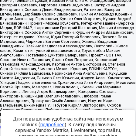
Для повышения удобства сайта мы используем
Источник:
https://minjust.gov.ru/uploaded/files/reestr-
cookies (
подробнее
). К сайту подключены
inostrannyih-agentov-22-03-2024.pdf
данные на
22.03.2024
сервисы Yandex.Metrika, LiveInternet, top.mail.ru,