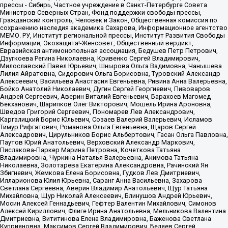
прессы - Сибирь, Частное учреждение в Санкт-Петербурге Совета
Министров Северных Стран, Фонд поддержки свободы прессы,
Гражданский контроль, Человек и Закон, Общественная комиссия по
сохранению наследия академика Сахарова, Информационное агентство
МЕМО. РУ, Институт региональной прессы, Институт Развития Свободы
Информации, Экозащита!-Женсовет, Общественный вердикт,
Евразийская антимонопольная ассоциация, Бедушев Петр Петрович,
Дзугкоева Регина Николаевна, Кривенко Сергей Владимирович,
Милославский Павел Юрьевич, Шнырова Ольга Вадимовна, Чанышева
Лилия Айратовна, Сидорович Ольга Борисовна, Туровский Александр
Алексеевич, Васильева Анастасия Евгеньевна, Ривина Анна Валерьевна,
Бойко Анатолий Николаевич, Дугин Сергей Георгиевич, Пивоваров
Андрей Сергеевич, Аверин Виталий Евгеньевич, Барахоев Магомед
Бекханович, Шарипков Олег Викторович, Мошель Ирина Ароновна,
Шведов Григорий Сергеевич, Пономарев Лев Александрович,
Каргалицкий Борис Юльевич, Созаев Валерий Валерьевич, Исламов
Тимур Рифгатович, Романова Ольга Евгеньевна, Щаров Сергей
Алексадрович, Цирульников Борис Альбертович, Гасан Ольга Павловна,
Паутов Юрий Анатольевич, Верховский Александр Маркович,
Пислакова-Паркер Марина Петровна, Кочеткова Татьяна
Владимировна, Чуркина Наталья Валерьевна, Акимова Татьяна
Николаевна, Золотарева Екатерина Александровна, Рачинский Ян
Збигневич, Жемкова Елена Борисовна, Гудков Лев Дмитриевич,
Илларионова Юлия Юрьевна, Саранг Анна Васильевна, Захарова
Светлана Сергеевна, Аверин Владимир Анатольевич, Щур Татьяна
Михайловна, Щур Николай Алексеевич, Блинушов Андрей Юрьевич,
Мосин Алексей Геннадьевич, Гефтер Валентин Михайлович, Симонов
Алексей Кириллович, Флиге Ирина Анатольевна, Мельникова Валентина
Дмитриевна, Вититинова Елена Владимировна, Баженова Светлана
Куприяновна, Максимов Сергей Владимирович, Беляев Сергей