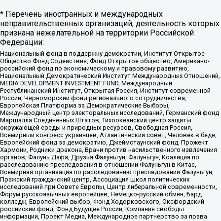
* Перечень иностранных и международных
неправительственных организаций, деятельность которых
признана нежелательной на территории Российской
Федерации:
Национальный фонд в поддержку демократии, Институт Открытое
Общество Фонд Содействия, Фонд Открытое общество, Американо-
российский фонд по экономическому и правовому развитию,
Национальный Демократический Институт Международных Отношений,
MEDIA DEVELOPMENT INVESTMENT FUND, Международный
Республиканский Институт, Открытая Россия, Институт современной
России, Черноморский фонд регионального сотрудничества,
Европейская Платформа за Демократические Выборы,
Международный центр электоральных исследований, Германский фонд
Маршалла Соединенных Штатов, Тихоокеанский центр защиты
окружающей среды и природных ресурсов, Свободная Россия,
Всемирный конгресс украинцев, Атлантический совет, Человек в беде,
Европейский фонд за демократию, Джеймстаунский фонд, Прожект
Хармони, Родники дракона, Врачи против насильственного извлечения
органов, Фалунь Дафа, Друзья Фалуньгун, Фалуньгун, Коалиция по
расследованию преследования в отношении Фалуньгун в Китае,
Всемирная организация по расследованию преследований Фалуньгун,
Пражский гражданский центр, Ассоциация школ политических
исследований при Совете Европы, Центр либеральной современности,
Форум русскоязычных европейцев, Немецко-русский обмен, Бард
колледж, Европейский выбор, Фонд Ходорковского, Оксфордский
российский фонд, Фонд Будущее России, Компания свободы
информации, Проект Медиа, Международное партнерство за права