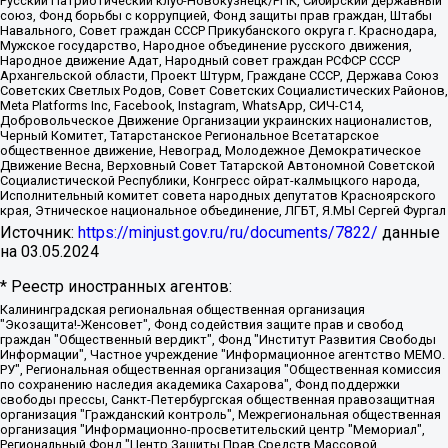
Русский Патриотический клуб-Новокузнецк/РПК, Сибирский державный
союз, Фонд борьбы с коррупцией, Фонд защиты прав граждан, Штабы
Навального, Совет граждан СССР Прикубанского округа г. Краснодара,
Мужское государство, Народное объединение русского движения,
Народное движение Адат, Народный совет граждан РСФСР СССР
Архангельской области, Проект Штурм, Граждане СССР, Держава Союз
Советских Светлых Родов, Совет Советских Социалистических Районов,
Meta Platforms Inc, Facebook, Instagram, WhatsApp, СИЧ-С14,
Добровольческое Движение Организации украинских националистов,
Черный Комитет, Татарстанское Региональное Всетатарское
общественное движение, Невоград, Молодежное Демократическое
Движение Весна, Верховный Совет Татарской Автономной Советской
Социалистической Республики, Конгресс ойрат-калмыцкого народа,
Исполнительный комитет совета народных депутатов Красноярского
края, Этническое национальное объединение, ЛГБТ, Я.МЫ Сергей Фургал
Источник:
https://minjust.gov.ru/ru/documents/7822/
данные
на
03.05.2024
* Реестр иностранных агентов:
Калининградская региональная общественная организация "Экозащита!-Женсовет", Фонд содействия защите прав и свобод граждан "Общественный вердикт", Фонд "Институт Развития Свободы Информации", Частное учреждение "Информационное агентство МЕМО. РУ", Региональная общественная организация "Общественная комиссия по сохранению наследия академика Сахарова", Фонд поддержки свободы прессы, Санкт-Петербургская общественная правозащитная организация "Гражданский контроль", Межрегиональная общественная организация "Информационно-просветительский центр "Мемориал", Региональный Фонд "Центр Защиты Прав Средств Массовой Информации", с 05.12.2023 Фонд "Центр Защиты Прав Средств массовой информации", Региональная общественная благотворительная организация помощи беженцам и мигрантам "Гражданское содействие", Негосударственное образовательное учреждение дополнительного профессионального образования (повышение квалификации) специалистов "АКАДЕМИЯ ПО ПРАВАМ ЧЕЛОВЕКА", Свердловская региональная общественная организация "Сутяжник", Автономная некоммерческая организация "Центр независимых социологических исследований", Союз общественных объединений "Российский исследовательский центр по правам человека", Региональное общественное учреждение научно-информационный центр "МЕМОРИАЛ", Некоммерческая организация "Фонд защиты гласности", Автономная некоммерческая организация "Институт прав человека", Городская общественная организация "Екатеринбургское общество "МЕМОРИАЛ", Городская общественная организация "Рязанское историко-просветительское и правозащитное общество "Мемориал" (Рязанский Мемориал), Челябинский региональный орган общественной самодеятельности – женское общественное объединение "Женщины Евразии", Челябинский региональный орган общественной самодеятельности "Уральская правозащитная группа", Фонд содействия защите здоровья и социальной справедливости имени Андрея Рылькова, Автономная Некоммерческая Организация "Аналитический Центр Юрия Левады", Автономная некоммерческая организация социальной поддержки населения "Проект Апрель", Региональная общественная организация помощи женщинам и детям, находящимся в кризисной ситуации "Информационно-методический центр "Анна", Фонд содействия развитию массовых коммуникаций и правовому просвещению "Так-так-Так", Фонд содействия устойчивому развитию "Серебряная тайга", Свердловский региональный общественный фонд социальных проектов "Новое время", "Idel.Реалии", Кавказ.Реалии, Крым.Реалии, Телеканал Настоящее Время, Татаро-башкирская служба Радио Свобода (Azatliq Radiosi), Радио Свободная Европа/Радио Свобода (PCE/PC), "Сибирь.Реалии", "Фактограф", Благотворительный фонд помощи осужденным и их семьям, Автономная некоммерческая организация "Институт глобализации и социальных движений", Фонд "В защиту прав заключенных", Частное учреждение "Центр поддержки и содействия развитию средств массовой информации", Пензенский региональный общественный благотворительный фонд "Гражданский союз", "Север.Реалии", Некоммерческая организация Фонд "Правовая инициатива", Общество с ограниченной ответственностью "Радио Свободная Европа/Радио Свобода", Чешское информационное агентство "MEDIUM-ORIENT", Красноярская региональная общественная организация "Мы против СПИДа", Камалягин Денис Николаевич, Маркелов Сергей Евгеньевич, Пономарев Лев Александрович, Савицкая Людмила Алексеевна, Автономная некоммерческая организация "Центр по работе с проблемой насилия "НАСИЛИЮ.НЕТ", Межрегиональный профессиональный союз работников здравоохранения "Альянс врачей", Юридическое лицо, зарегистрированное в Латвийской Республике, SIA "Medusa Project" (регистрационный номер 40103797863, дата регистрации 10.06.2014), Некоммерческая организация "Фонд по борьбе с коррупцией", Автономная некоммерческая организация "Институт права и публичной политики", Баданин Роман Сергеевич, Гликин Максим Александрович, Железнова Мария Михайловна, Лукьянова Юлия Сергеевна, Маетная Елизавета Витальевна, Маняхин Петр Борисович, Чуракова Ольга Владимировна, Ярош Юлия Петровна, Юридическое лицо "The Insider SIA", зарегистрированное в Риге, Латвийская Республика (дата регистрации 26.06.2015), являющееся администратором доменного имени интернет-издания "The Insider SIA", https://theins.ru, Постернак Алексей Евгеньевич, Рубин Михаил Аркадьевич, Анин Роман Александрович, Юридическое лицо Istories fonds, зарегистрированное в Латвийской Республике (регистрационный номер 50008295751, дата регистрации 24.02.2020), Великовский Дмитрий Александрович, Долинина Ирина Николаевна, Мароховская Алеся Алексеевна, Шлейнов Роман Юрьевич, Шмагун Олеся Валентиновна, Общество с ограниченной ответственностью "Альтаир 2021", Общество с ограниченной ответственностью "Вега 2021", Общество с ограниченной ответственностью "Главный редактор 2021", Общество с ограниченной ответственностью "Ромашки монолит", Важенков Артем Валерьевич, Ивановская областная общественная организация "Центр гендерных исследований", Гурман Юрий Альбертович, Медиапроект "ОВД-Инфо", Егоров Владимир Владимирович, Жилинский Владимир Александрович, Общество с ограниченной ответственностью "ЗП", Иванова София Юрьевна, Карезина Инна Павловна, Кильтау Екатерина Викторовна, Петров Алексей Викторович, Пискунов Сергей Евгеньевич, Смирнов Сергей Сергеевич, Тихонов Михаил Сергеевич, Общество с ограниченной ответственностью "ЖУРНАЛИСТ-ИНОСТРАННЫЙ АГЕНТ", Арапова Галина Юрьевна, Вольтская Татьяна Анатольевна, Американская компания "Mason G.E.S. Anonymous Foundation" (США), являющаяся владельцем интернет-издания https://mnews.world/, Компания "Stichting Bellingcat", зарегистрированная в Нидерландах (дата регистрации 11.07.2018), Захаров Андрей Вячеславович, Клепиковская Екатерина Дмитриевна, Общество с ограниченной ответственностью "МЕМО", Перл Роман Александрович, Симонов Евгений Алексеевич, Соловьева Елена Анатольевна, Сотников Даниил Владимирович, Сурначева Елизавета Дмитриевна, Автономная некоммерческая организация по защите прав человека и информированию населения "Якутия – Наше Мнение", Общество с ограниченной ответственностью "Москоу диджитал медиа", с 26.01.2023 Общество с ограниченной ответственностью "Чайка Белые сады", Ветошкина Валерия Валерьевна, Заговора Максим Александрович, Межрегиональное общественное движение "Российская ЛГБТ - сеть", Оленичев Максим Владимирович, Павлов Иван Юрьевич, Скворцова Елена Сергеевна, Общество с ограниченной ответственностью "Как бы инагент", Кочетков Игорь Викторович, Общество с ограниченной ответственностью "Честные выборы", Еланчик Олег Александрович, Общество с ограниченной ответственностью "Нобелевский призыв", Гималова Регина Эмилевна, Григорьев Андрей Валерьевич, Григорьева Алина Александровна, Ассоциация по содействию защите прав призывников, альтернативнослужащих и военнослужащих "Правозащитная группа "Гражданин.Армия.Право", Хисамова Регина Фаритовна, Автономная некоммерческая организация по реализации социально-правовых программ "Лилит", Дальневосточное общественное движение "Маяк", Санкт-Петербургская ЛГБТ-инициативная группа "Выход", Инициативная группа ЛГБТ+ "Реверс", Алексеев Андрей Викторович, Бекбулатова Таисия Львовна, Беляев Иван Михайлович, Владыкина Елена Сергеевна, Гельман Марат Александрович, Никульшина Вероника Юрьевна, Толоконникова Надежда Андреевна, Шендерович Виктор Анатольевич, Общество с ограниченной ответственностью "Данное сообщение", Общество с ограниченной ответственностью Издательский дом "Новая глава", Айнбиндер Александра Александровна, Московский комьюнити-центр для ЛГБТ+инициатив, Благотворительный фонд развития филантропии, Deutsche Welle (Германия, Kurt-Schumacher-Strasse 3, 53113 Bonn), Борзунова Мария Михайловна, Воробьев Виктор Викторович, Голубева Анна Львовна, Константинова Алла Михайловна, Малкова Ирина Владимировна, Мурадов Мурад Абдулгалимович, Осетинская Елизавета Николаевна, Понасенков Евгений Николаевич, Ганапольский Матвей Юрьевич, Киселев Евгений Алексеевич, Борухович Ирина Григорьевна, Дремин Иван Тимофеевич, Дубровский Дмитрий Викторович, Красноярская региональная общественная организация поддержки и развития альтернативных образовательных технологий и межкультурных коммуникаций "ИНТЕРРА", Маяковская Екатерина Алексеевна, Фейгин Марк Захарович, Филимонов Андрей Викторович, Дзугкоева Регина Николаевна, Доброхотов Роман Александрович, Дудь Юрий Александрович, Елкин Сергей Владимирович, Кругликов Кирилл Игоревич, Сабунаева Мария Леонидовна, Семенов Алексей Владимирович, Шаинян Карен Багратович, Шульман Екатерина Михайловна, Асафьев Артур Валерьевич, Вахштайн Виктор Семенович, Венедиктов Алексей Алексеевич, Лушникова Екатерина Евгеньевна, Волков Леонид Михайлович, Невзоров Александр Глебович, Пархоменко Сергей Борисович, Сироткин Ярослав Николаевич, Кара-Мурза Владимир Владимирович, Баранова Наталья Владимировна, Гозман Леонид Яковлевич, Кагарлицкий Борис Юльевич, Климарев Михаил Валерьевич, Милов Владимир Станиславович, Автономная некоммерческая организация Краснодарский центр современного искусства "Типография", Моргенштерн Алишер Тагирович, Соболь Любовь Эдуардовна, Общество с ограниченной ответственностью "ЛИЗА НОРМ", Каспаров Гарри Кимович, Ходорковский Михаил Борисович, Общество с ограниченной ответственностью "Апрельские тезисы", Данилович Ирина Брониславовна, Кашин Олег Владимирович, Петров Николай Владимирович, Пивоваров Алексей Владимирович, Соколов Михаил Владимирович, Цветкова Юлия Владимировна, Чичваркин Евгений Александрович, Комитет против пыток/Команда против пыток, Общество с ограниченной ответственностью "Первый научный", Общество с ограниченной ответственностью "Вертолет и ко", Белоцерковская Вероника Борисовна, Кац Максим Евгеньевич, Лазарева Татьяна Юрьевна, Шаведдинов Руслан Табризович, Яшин Илья Валерьевич, Общество с ограниченной ответственностью "Иноагент ААВ", Алешковский Дмитрий Петрович, Альбац Евгения Марковна, Быков Дмитрий Львович, Галямина Юлия Евгеньевна, Лойко Сергей Леонидович, Мартынов Кирилл Константинович, Медведев Сергей Александрович, Крашенинников Федор Геннадиевич, Гордеева Катерина Вл