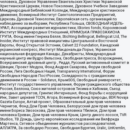
человека, Духовное Управление Евангельских Христиан Украинской
Христианской Церкви, Новое Поколение, Духовное Учебное Заведение
Международный Библейский Колледж, Международное христианское
движение, Всемирный Институт Саентологических Предприятий,
Церковь Духовной Технологии, Европейская сеть организаций по
наблюдению за выборами, Республика Польша, СВОБОДНЫЙ ИДЕЛЬ-
УРАЛ, Ассоциация развития журналистики, IStories fonds, Королевский
Институт Международных Отношений, КРИМСЬКА ПРАВОЗАХИСНА
ГРУПА, Фонд имени Генриха Бёлля, Stichting Bellingcat, Bellingcat Ltd, The
Insider, Институт правовой инициативы Центральной и Восточной
Европы, Фонд Открытой Эстонии, Calvert 22 Foundation, Канадский
украинский конгресс, Институт Макдональда-Лорье, Украинская
национальная федерация Канады, Декабристы, Международный
научный центр им Вудро Вильсона, Свободная пресса, Возрождение,
Всеукраинский духовный центр , Риддл, Русский антивоенный комитет в
Швеции, Проект Медуза, Фонд Андрея Сахарова, Форум свободной
России, Лига Свободных Наций, Transparеncy International, Форум
Свободных Народов ПостРоссии, Солидарность с гражданским
движением в России – Solidarus, КрымSOS, Свободный университет,
Институт государственного управления, Форум гражданского общества
Россия, Беллона, Союз жителей островов Тисима и Хабомаи, Съезд
народных депутатов, Гринпис Интернешнл, Фонд борьбы с коррупцией
Инк, Завет церквей TCCN, Агора, Всемирный фонд природы, BDR Novaja
Gazeta-Europe, Алтай проект, Образовательный дом прав человека
Чернигов, Фонд Дом Прав Человека, Белорусский дом прав человека
имени Бориса Звозскова, Дом прав человека Тбилиси, Дом прав
человека Ереван, Дом прав человека Крым, Центр дикого лосося, TVR
Studios, ТВ Дождь, Центр европейских исследований им Вилфрида
Мартенса, Сетевое объединение журналистов расследователей,
АЛЛАТРА, За свободную Россию, Свободная Бурятия, Uralic, UnKremlin,