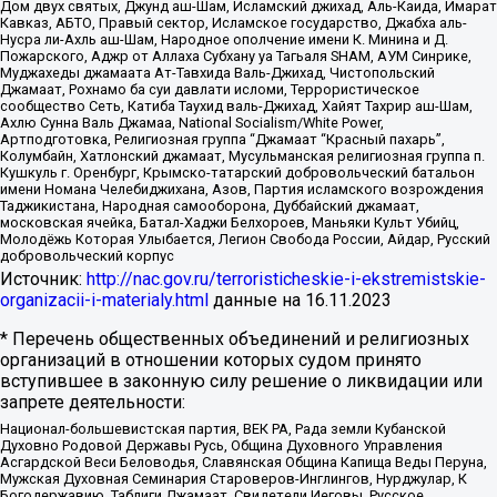
Дом двух святых, Джунд аш-Шам, Исламский джихад, Аль-Каида, Имарат
Кавказ, АБТО, Правый сектор, Исламское государство, Джабха аль-
Нусра ли-Ахль аш-Шам, Народное ополчение имени К. Минина и Д.
Пожарского, Аджр от Аллаха Субхану уа Тагьаля SHAM, АУМ Синрике,
Муджахеды джамаата Ат-Тавхида Валь-Джихад, Чистопольский
Джамаат, Рохнамо ба суи давлати исломи, Террористическое
сообщество Сеть, Катиба Таухид валь-Джихад, Хайят Тахрир аш-Шам,
Ахлю Сунна Валь Джамаа, National Socialism/White Power,
Артподготовка, Религиозная группа “Джамаат “Красный пахарь”,
Колумбайн, Хатлонский джамаат, Мусульманская религиозная группа п.
Кушкуль г. Оренбург, Крымско-татарский добровольческий батальон
имени Номана Челебиджихана, Азов, Партия исламского возрождения
Таджикистана, Народная самооборона, Дуббайский джамаат,
московская ячейка, Батал-Хаджи Белхороев, Маньяки Культ Убийц,
Молодёжь Которая Улыбается, Легион Свобода России, Айдар, Русский
добровольческий корпус
Источник:
http://nac.gov.ru/terroristicheskie-i-ekstremistskie-
organizacii-i-materialy.html
данные на
16.11.2023
* Перечень общественных объединений и религиозных
организаций в отношении которых судом принято
вступившее в законную силу решение о ликвидации или
запрете деятельности:
Национал-большевистская партия, ВЕК РА, Рада земли Кубанской
Духовно Родовой Державы Русь, Община Духовного Управления
Асгардской Веси Беловодья, Славянская Община Капища Веды Перуна,
Мужская Духовная Семинария Староверов-Инглингов, Нурджулар, К
Богодержавию, Таблиги Джамаат, Свидетели Иеговы, Русское