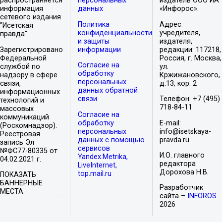
распространяется
персональных
издатель ООО ИА
информация
данных
«Инфорос».
сетевого издания
Политика
Адрес
"Исетская
конфиденциальности
учредителя,
правда".
и защиты
издателя,
Зарегистрировано
информации
редакции: 117218,
Федеральной
Россия, г. Москва,
Согласие на
службой по
ул.
обработку
надзору в сфере
Кржижановского,
персональных
связи,
д.13, кор. 2
данных обратной
информационных
связи
Телефон: +7 (495)
технологий и
718-84-11
массовых
Согласие на
коммуникаций
обработку
E-mail:
(Роскомнадзор).
персональных
info@isetskaya-
Реестровая
данных с помощью
pravda.ru
запись Эл
сервисов
№ФС77-80335 от
И.О. главного
Yandex.Metrika,
04.02.2021 г.
редактора
LiveInternet,
Дорохова Н.В.
top.mail.ru
ПОКАЗАТЬ
БАННЕРНЫЕ
Разработчик
МЕСТА
сайта –
INFOROS
2026