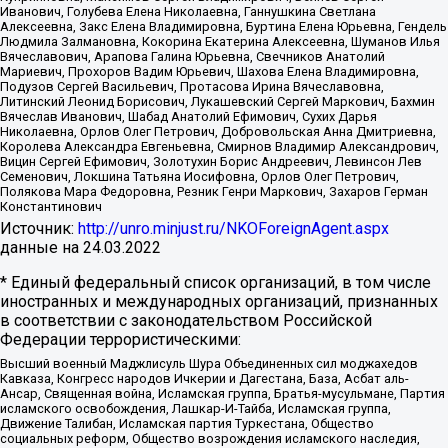
Иванович, Голубева Елена Николаевна, Ганнушкина Светлана
Алексеевна, Закс Елена Владимировна, Буртина Елена Юрьевна, Гендель
Людмила Залмановна, Кокорина Екатерина Алексеевна, Шуманов Илья
Вячеславович, Арапова Галина Юрьевна, Свечников Анатолий
Мариевич, Прохоров Вадим Юрьевич, Шахова Елена Владимировна,
Подузов Сергей Васильевич, Протасова Ирина Вячеславовна,
Литинский Леонид Борисович, Лукашевский Сергей Маркович, Бахмин
Вячеслав Иванович, Шабад Анатолий Ефимович, Сухих Дарья
Николаевна, Орлов Олег Петрович, Добровольская Анна Дмитриевна,
Королева Александра Евгеньевна, Смирнов Владимир Александрович,
Вицин Сергей Ефимович, Золотухин Борис Андреевич, Левинсон Лев
Семенович, Локшина Татьяна Иосифовна, Орлов Олег Петрович,
Полякова Мара Федоровна, Резник Генри Маркович, Захаров Герман
Константинович
Источник:
http://unro.minjust.ru/NKOForeignAgent.aspx
данные на
24.03.2022
* Единый федеральный список организаций, в том числе
иностранных и международных организаций, признанных
в соответствии с законодательством Российской
Федерации террористическими:
Высший военный Маджлисуль Шура Объединенных сил моджахедов
Кавказа, Конгресс народов Ичкерии и Дагестана, База, Асбат аль-
Ансар, Священная война, Исламская группа, Братья-мусульмане, Партия
исламского освобождения, Лашкар-И-Тайба, Исламская группа,
Движение Талибан, Исламская партия Туркестана, Общество
социальных реформ, Общество возрождения исламского наследия,