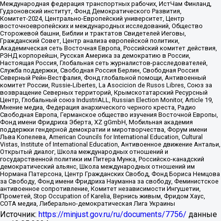
Международная федерация транспортных рабочих, ИстЧам Финланд,
Гудзоновский институт, Фонд Демократического Развития,
Комитет-2024, Центрально-Европейский университет, Центр
восточноевропейских и международных исследований, Общество
Сторожевой башни, Библии и трактатов Свидетелей Иеговы,
Гражданский Совет, Центр анализа европейской политики,
Академическая сеть Восточная Европа, Российский комитет действия,
РЭНД корпорейшн, Русская Америка за демократию в России,
Настоящая Россия, Глобальная сеть журналистов-расследователей,
Служба поддержки, Свободная Россия Берлин, Свободная Россия
Северный Рейн-Вестфалия, Фонд глобальной помощи, Антивоенный
комитет России, Russie-Libertes, La Asocicion de Rusos Libres, Союз за
возвращение Северных территорий, Крымскотатарский Ресурсный
Центр, Глобальный союз IndustriALL, Russian Election Monitor, Article 19,
Мнение медиа, Федерация анархического черного креста, Радио
Свободная Европа, Германское общество изучения Восточной Европы,
Фонд имени Фридриха Эберта, XZ gGmbH, Мобильная академия
поддержки гендерной демократии и миротворчества, Форум имени
Льва Копелева, American Councils for International Education, Cultural
Vistas, Institute of International Education, Антивоенное движение Антальи,
Открытый диалог, Школа международных отношений и
государственной политики им Питера Мунка, Российско-канадский
демократический альянс, Школа международных отношений им
Нормана Патерсона, Центр Гражданских Свобод, Фонд Бориса Немцова
за Свободу, Фонд имени Фридриха Науманна за свободу, Феминистское
антивоенное сопротивление, Комитет независимости Ингушетии,
Прометей, Stop Occupation of Karelia, Вернись живым, Фридом Хаус,
СОТА медиа, Либерально-демократическая Лига Украины
Источник:
https://minjust.gov.ru/ru/documents/7756/
данные