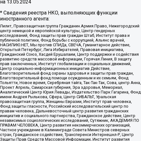
на
13.05.2024
* Сведения реестра НКО, выполняющих функции
иностранного агента:
Лилит, Правозащитная группа Гражданин.Армия.Право, Нижегородский
центр немецкой и европейской культуры, Центр гендерных
исследований, Фонд защиты прав граждан Штаб, Институт права и
публичной политики, Фонд борьбы с коррупцией, Альянс врачей,
НАСИЛИЮ.НЕТ, Мы против СПИДа, СВЕЧА, Гуманитарное действие,
Открытый Петербург, Лига Избирателей, Правовая инициатива,
Гражданский Союз, Хасдей Ерушалаим, Центр поддержки и содействия
развитию средств массовой информации, Горячая Линия, В защиту
прав заключенных, Институт глобализации и социальных движений,
Центр социально-информационных инициатив Действие,
Благотворительный фонд охраны здоровья и защиты прав граждан,
Благотворительный фонд помощи осужденным и их семьям, Фонд
Тольятти, Новое время, Серебряная тайга, Так-Так-Так, Сова, центр Анна,
Проект Апрель, Самарская губерния, Эра здоровья, Мемориал,
Аналитический Центр Юрия Левады, Издательство Парк Гагарина, Фонд
имени Андрея Рылькова, Сфера, Центр СИБАЛЬТ, Уральская
правозащитная группа, Женщины Евразии, Институт прав человека,
Фонд защиты гласности, Российский исследовательский центр по
правам человека, Дальневосточный центр развития гражданских
инициатив и социального партнерства, Гражданское действие, Центр
независимых социологических исследований, Сутяжник, АКАДЕМИЯ ПО
ПРАВАМ ЧЕЛОВЕКА, Центр развития некоммерческих организаций,
Частное учреждение в Калининграде Совета Министров северных
стран, Гражданское содействие, Трансперенси Интернешнл-Р, Центр
Защиты Прав Средств Массовой Информации, Институт развития