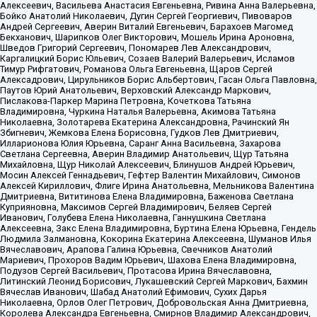
Алексеевич, Васильева Анастасия Евгеньевна, Ривина Анна Валерьевна,
Бойко Анатолий Николаевич, Дугин Сергей Георгиевич, Пивоваров
Андрей Сергеевич, Аверин Виталий Евгеньевич, Барахоев Магомед
Бекханович, Шарипков Олег Викторович, Мошель Ирина Ароновна,
Шведов Григорий Сергеевич, Пономарев Лев Александрович,
Каргалицкий Борис Юльевич, Созаев Валерий Валерьевич, Исламов
Тимур Рифгатович, Романова Ольга Евгеньевна, Щаров Сергей
Алексадрович, Цирульников Борис Альбертович, Гасан Ольга Павловна,
Паутов Юрий Анатольевич, Верховский Александр Маркович,
Пислакова-Паркер Марина Петровна, Кочеткова Татьяна
Владимировна, Чуркина Наталья Валерьевна, Акимова Татьяна
Николаевна, Золотарева Екатерина Александровна, Рачинский Ян
Збигневич, Жемкова Елена Борисовна, Гудков Лев Дмитриевич,
Илларионова Юлия Юрьевна, Саранг Анна Васильевна, Захарова
Светлана Сергеевна, Аверин Владимир Анатольевич, Щур Татьяна
Михайловна, Щур Николай Алексеевич, Блинушов Андрей Юрьевич,
Мосин Алексей Геннадьевич, Гефтер Валентин Михайлович, Симонов
Алексей Кириллович, Флиге Ирина Анатольевна, Мельникова Валентина
Дмитриевна, Вититинова Елена Владимировна, Баженова Светлана
Куприяновна, Максимов Сергей Владимирович, Беляев Сергей
Иванович, Голубева Елена Николаевна, Ганнушкина Светлана
Алексеевна, Закс Елена Владимировна, Буртина Елена Юрьевна, Гендель
Людмила Залмановна, Кокорина Екатерина Алексеевна, Шуманов Илья
Вячеславович, Арапова Галина Юрьевна, Свечников Анатолий
Мариевич, Прохоров Вадим Юрьевич, Шахова Елена Владимировна,
Подузов Сергей Васильевич, Протасова Ирина Вячеславовна,
Литинский Леонид Борисович, Лукашевский Сергей Маркович, Бахмин
Вячеслав Иванович, Шабад Анатолий Ефимович, Сухих Дарья
Николаевна, Орлов Олег Петрович, Добровольская Анна Дмитриевна,
Королева Александра Евгеньевна, Смирнов Владимир Александрович,