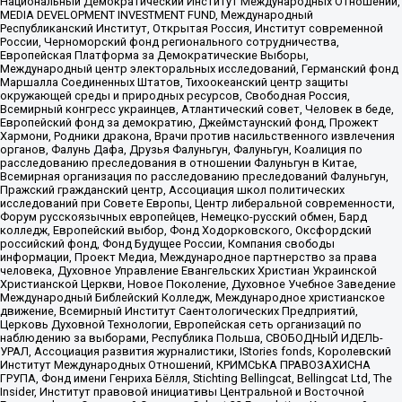
Национальный Демократический Институт Международных Отношений,
MEDIA DEVELOPMENT INVESTMENT FUND, Международный
Республиканский Институт, Открытая Россия, Институт современной
России, Черноморский фонд регионального сотрудничества,
Европейская Платформа за Демократические Выборы,
Международный центр электоральных исследований, Германский фонд
Маршалла Соединенных Штатов, Тихоокеанский центр защиты
окружающей среды и природных ресурсов, Свободная Россия,
Всемирный конгресс украинцев, Атлантический совет, Человек в беде,
Европейский фонд за демократию, Джеймстаунский фонд, Прожект
Хармони, Родники дракона, Врачи против насильственного извлечения
органов, Фалунь Дафа, Друзья Фалуньгун, Фалуньгун, Коалиция по
расследованию преследования в отношении Фалуньгун в Китае,
Всемирная организация по расследованию преследований Фалуньгун,
Пражский гражданский центр, Ассоциация школ политических
исследований при Совете Европы, Центр либеральной современности,
Форум русскоязычных европейцев, Немецко-русский обмен, Бард
колледж, Европейский выбор, Фонд Ходорковского, Оксфордский
российский фонд, Фонд Будущее России, Компания свободы
информации, Проект Медиа, Международное партнерство за права
человека, Духовное Управление Евангельских Христиан Украинской
Христианской Церкви, Новое Поколение, Духовное Учебное Заведение
Международный Библейский Колледж, Международное христианское
движение, Всемирный Институт Саентологических Предприятий,
Церковь Духовной Технологии, Европейская сеть организаций по
наблюдению за выборами, Республика Польша, СВОБОДНЫЙ ИДЕЛЬ-
УРАЛ, Ассоциация развития журналистики, IStories fonds, Королевский
Институт Международных Отношений, КРИМСЬКА ПРАВОЗАХИСНА
ГРУПА, Фонд имени Генриха Бёлля, Stichting Bellingcat, Bellingcat Ltd, The
Insider, Институт правовой инициативы Центральной и Восточной