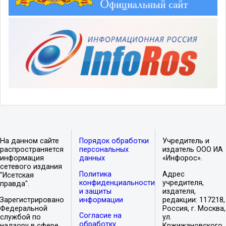
На данном сайте
Порядок обработки
Учредитель и
распространяется
персональных
издатель ООО ИА
информация
данных
«Инфорос».
сетевого издания
Политика
Адрес
"Исетская
конфиденциальности
учредителя,
правда".
и защиты
издателя,
Зарегистрировано
информации
редакции: 117218,
Федеральной
Россия, г. Москва,
Согласие на
службой по
ул.
обработку
надзору в сфере
Кржижановского,