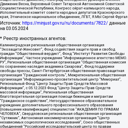
Движение Весна, Верховный Совет Татарской Автономной Советской
Социалистической Республики, Конгресс ойрат-калмыцкого народа,
Исполнительный комитет совета народных депутатов Красноярского
края, Этническое национальное объединение, ЛГБТ, Я.МЫ Сергей Фургал
Источник:
https://minjust.gov.ru/ru/documents/7822/
данные
на
03.05.2024
* Реестр иностранных агентов:
Калининградская региональная общественная организация "Экозащита!-Женсовет", Фонд содействия защите прав и свобод граждан "Общественный вердикт", Фонд "Институт Развития Свободы Информации", Частное учреждение "Информационное агентство МЕМО. РУ", Региональная общественная организация "Общественная комиссия по сохранению наследия академика Сахарова", Фонд поддержки свободы прессы, Санкт-Петербургская общественная правозащитная организация "Гражданский контроль", Межрегиональная общественная организация "Информационно-просветительский центр "Мемориал", Региональный Фонд "Центр Защиты Прав Средств Массовой Информации", с 05.12.2023 Фонд "Центр Защиты Прав Средств массовой информации", Региональная общественная благотворительная организация помощи беженцам и мигрантам "Гражданское содействие", Негосударственное образовательное учреждение дополнительного профессионального образования (повышение квалификации) специалистов "АКАДЕМИЯ ПО ПРАВАМ ЧЕЛОВЕКА", Свердловская региональная общественная организация "Сутяжник", Автономная некоммерческая организация "Центр независимых социологических исследований", Союз общественных объединений "Российский исследовательский центр по правам человека", Региональное общественное учреждение научно-информационный центр "МЕМОРИАЛ", Некоммерческая организация "Фонд защиты гласности", Автономная некоммерческая организация "Институт прав человека", Городская общественная организация "Екатеринбургское общество "МЕМОРИАЛ", Городская общественная организация "Рязанское историко-просветительское и правозащитное общество "Мемориал" (Рязанский Мемориал), Челябинский региональный орган общественной самодеятельности – женское общественное объединение "Женщины Евразии", Челябинский региональный орган общественной самодеятельности "Уральская правозащитная группа", Фонд содействия защите здоровья и социальной справедливости имени Андрея Рылькова, Автономная Некоммерческая Организация "Аналитический Центр Юрия Левады", Автономная некоммерческая организация социальной поддержки населения "Проект Апрель", Региональная общественная организация помощи женщинам и детям, находящимся в кризисной ситуации "Информационно-методический центр "Анна", Фонд содействия развитию массовых коммуникаций и правовому просвещению "Так-так-Так", Фонд содействия устойчивому развитию "Серебряная тайга", Свердловский региональный общественный фонд социальных проектов "Новое время", "Idel.Реалии", Кавказ.Реалии, Крым.Реалии, Телеканал Настоящее Время, Татаро-башкирская служба Радио Свобода (Azatliq Radiosi), Радио Свободная Европа/Радио Свобода (PCE/PC), "Сибирь.Реалии", "Фактограф", Благотворительный фонд помощи осужденным и их семьям, Автономная некоммерческая организация "Институт глобализации и социальных движений", Фонд "В защиту прав заключенных", Частное учреждение "Центр поддержки и содействия развитию средств массовой информации", Пензенский региональный общественный благотворительный фонд "Гражданский союз", "Север.Реалии", Некоммерческая организация Фонд "Правовая инициатива", Общество с ограниченной ответственностью "Радио Свободная Европа/Радио Свобода", Чешское информационное агентство "MEDIUM-ORIENT", Красноярская региональная общественная организация "Мы против СПИДа", Камалягин Денис Николаевич, Маркелов Сергей Евгеньевич, Пономарев Лев Александрович, Савицкая Людмила Алексеевна, Автономная некоммерческая организация "Центр по работе с проблемой насилия "НАСИЛИЮ.НЕТ", Межрегиональный профессиональный союз работников здравоохранения "Альянс врачей", Юридическое лицо, зарегистрированное в Латвийской Республике, SIA "Medusa Project" (регистрационный номер 40103797863, дата регистрации 10.06.2014), Некоммерческая организация "Фонд по борьбе с коррупцией", Автономная некоммерческая организация "Институт права и публичной политики", Баданин Роман Сергеевич, Гликин Максим Александрович, Железнова Мария Михайловна, Лукьянова Юлия Сергеевна, Маетная Елизавета Витальевна, Маняхин Петр Борисович, Чуракова Ольга Владимировна, Ярош Юлия Петровна, Юридическое лицо "The Insider SIA", зарегистрированное в Риге, Латвийская Республика (дата регистрации 26.06.2015), являющееся администратором доменного имени интернет-издания "The Insider SIA", https://theins.ru, Постернак Алексей Евгеньевич, Рубин Михаил Аркадьевич, Анин Роман Александрович, Юридическое лицо Istories fonds, зарегистрированное в Латвийской Республике (регистрационный номер 50008295751, дата регистрации 24.02.2020), Великовский Дмитрий Александрович, Долинина Ирина Николаевна, Мароховская Алеся Алексеевна, Шлейнов Роман Юрьевич, Шмагун Олеся Валентиновна, Общество с ограниченной ответственностью "Альтаир 2021", Общество с ограниченной ответственностью "Вега 2021", Общество с ограниченной ответственностью "Главный редактор 2021", Общество с ограниченной ответственностью "Ромашки монолит", Важенков Артем Валерьевич, Ивановская областная общественная организация "Центр гендерных исследований", Гурман Юрий Альбертович, Медиапроект "ОВД-Инфо", Егоров Владимир Владимирович, Жилинский Владимир Александрович, Общество с ограниченной ответственностью "ЗП", Иванова София Юрьевна, Карезина Инна Павловна, Кильтау Екатерина Викторовна, Петров Алексей Викторович, Пискунов Сергей Евгеньевич, Смирнов Сергей Сергеевич, Тихонов Михаил Сергеевич, Общество с ограниченной ответственностью "ЖУРНАЛИСТ-ИНОСТРАННЫЙ АГЕНТ", Арапова Галина Юрьевна, Вольтская Татьяна Анатольевна, Американская компания "Mason G.E.S. Anonymous Foundation" (США), являющаяся владельцем интернет-издания https://mnews.world/, Компания "Stichting Bellingcat", зарегистрированная в Нидерландах (дата регистрации 11.07.2018), Захаров Андрей Вячеславович, Клепиковская Екатерина Дмитриевна, Общество с ограниченной ответственностью "МЕМО", Перл Роман Александрович, Симонов Евгений Алексеевич, Соловьева Елена Анатольевна, Сотников Даниил Владимирович, Сурначева Елизавета Дмитриевна, Автономная некоммерческая организация по защите прав человека и информированию населения "Якутия – Наше Мнение", Общество с ограниченной ответственностью "Москоу диджитал медиа", с 26.01.2023 Общество с ограниченной ответственностью "Чайка Белые сады", Ветошкина Валерия Валерьевна, Заговора Максим Александрович, Межрегиональное общественное движение "Российская ЛГБТ - сеть", Оленичев Максим Владимирович, Павлов Иван Юрьевич, Скворцова Елена Сергеевна, Общество с ограниченной ответственностью "Как бы инагент", Кочетков Игорь Викторович, Общество с ограниченной ответственностью "Честные выборы", Еланчик Олег Александрович, Общество с ограниченной ответственностью "Нобелевский призыв", Гималова Регина Эмилевна, Григорьев Андрей Валерьевич, Григорьева Алина Александровна, Ассоциация по содействию защите прав призывников, альтернативнослужащих и военнослужащих "Правозащитная группа "Гражданин.Армия.Право", Хисамова Регина Фаритовна, Автономная некоммерческая организация по реализации социально-правовых программ "Лилит", Дальневосточное общественное движение "Маяк", Санкт-Петербургская ЛГБТ-инициативная группа "Выход", Инициативная группа ЛГБТ+ "Реверс", Алексеев Андрей Викторович, Бекбулатова Таисия Львовна, Беляев Иван Михайлович, Владыкина Елена Сергеевна, Гельман Марат Александрович, Никульшина Вероника Юрьевна, Толоконникова Надежда Андреевна, Шендерович Виктор Анатольевич, Общество с ограниченной ответственностью "Данное сообщение", Общество с ограниченной ответственностью Издательский дом "Новая глава", Айнбиндер Александра Александровна, Московский комьюнити-центр для ЛГБТ+инициатив, Благотворительный фонд развития филантропии, Deutsche Welle (Германия, Kurt-Schumacher-Strasse 3, 53113 Bonn), Борзунова Мария Михайловна, Воробьев Виктор Викторович, Голубева Анна Львовна, Константинова Алла Михайловна, Малкова Ирина Владимировна, Мурадов Мурад Абдулгалимович, Осетинская Елизавета Николаевна, Понасенков Евгений Николаевич, Ганапольский Матвей Юрьевич, Киселев Евгений Алексеевич, Борухович Ирина Григорьевна, Дремин Иван Тимофеевич, Дубровский Дмитрий Викторович, Красноярская региональная общественная организация поддержки и развития альтернативных образовательных технологий и межкультурных коммуникаций "ИНТЕРРА", Маяковская Екатерина Алексеевна, Фейгин Марк Захарович, Филимонов Андрей Викторович, Дзугкоева Регина Николаевна, Доброхотов Роман Александрович, Дудь Юрий Александрович, Елкин Сергей Владимирович, Кругликов Кирилл Игоревич, Сабунаева Мария Леонидовна, Семенов Алексей Владимирович, Шаинян Карен Багратович, Шульман Екатерина Михайловна, Асафьев Артур Валерьевич, Вахштайн Виктор Семенович, Венедиктов Алексей Алексеевич, Лушникова Екатерина Евгеньевна, Волков Леонид Михайлович, Невзоров Александр Глебович, Пархоменко Сергей Борисович, Сироткин Ярослав Николаевич, Кара-Мурза Владимир Владимирович, Баранова Наталья Владимировна, Гозман Леонид Яковлевич, Кагарлицкий Борис Юльевич, Климарев Михаил Валерьевич, Милов Владимир Станиславович, Автономная некоммерческая организация Краснодарский центр современного искусства "Типография", Моргенштерн Алишер Тагирович, Соболь Любовь Эдуардовна, Общество с ограниченной ответственностью "ЛИЗА НОРМ", Каспаров Гарри Кимович, Ходорковский Михаил Борисович, Общество с ограниченной ответственностью "Апрельские тезисы", Данилович Ирина Брониславовна, Кашин Олег Владимирович, Петров Николай Владимирович, Пивоваров Алексей Владимирович, Соколов Михаил Владимирович, Цветкова Юлия Владимировна, Чичваркин Евгений Александрович, Комитет против пыток/Команда против пыток, Общество с ограниченной ответственностью "Первый научный", Общество с ограниченной ответственностью "Вертолет и ко", Белоцерковская Вероника Борисовна, Кац Максим Евгеньевич, Лазарева Татьяна Юрьевна, Шаведдинов Руслан Табризович, Яшин Илья Валерьевич, Общество с ограниченной ответственностью "Иноагент ААВ", Алешковский Дмитрий Петрович, Альбац Евгения Марковна, Быков Дмитрий Львович, Галямина Юлия Евгеньевна, Лойко Сергей Леонидович, Мартынов Кирилл Константинович, Медведев Сергей Александрович, Крашенинников Федор Геннадиевич, Гордеева Катерина Вл