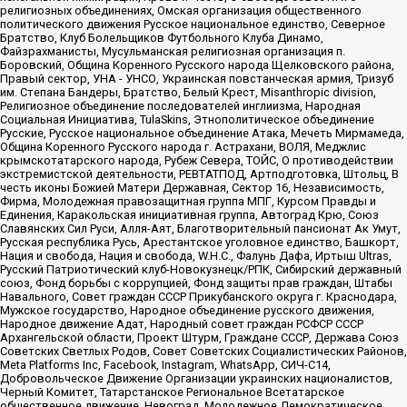
религиозных объединениях, Омская организация общественного
политического движения Русское национальное единство, Северное
Братство, Клуб Болельщиков Футбольного Клуба Динамо,
Файзрахманисты, Мусульманская религиозная организация п.
Боровский, Община Коренного Русского народа Щелковского района,
Правый сектор, УНА - УНСО, Украинская повстанческая армия, Тризуб
им. Степана Бандеры, Братство, Белый Крест, Misanthropic division,
Религиозное объединение последователей инглиизма, Народная
Социальная Инициатива, TulaSkins, Этнополитическое объединение
Русские, Русское национальное объединение Атака, Мечеть Мирмамеда,
Община Коренного Русского народа г. Астрахани, ВОЛЯ, Меджлис
крымскотатарского народа, Рубеж Севера, ТОЙС, О противодействии
экстремистской деятельности, РЕВТАТПОД, Артподготовка, Штольц, В
честь иконы Божией Матери Державная, Сектор 16, Независимость,
Фирма, Молодежная правозащитная группа МПГ, Курсом Правды и
Единения, Каракольская инициативная группа, Автоград Крю, Союз
Славянских Сил Руси, Алля-Аят, Благотворительный пансионат Ак Умут,
Русская республика Русь, Арестантское уголовное единство, Башкорт,
Нация и свобода, Нация и свобода, W.H.С., Фалунь Дафа, Иртыш Ultras,
Русский Патриотический клуб-Новокузнецк/РПК, Сибирский державный
союз, Фонд борьбы с коррупцией, Фонд защиты прав граждан, Штабы
Навального, Совет граждан СССР Прикубанского округа г. Краснодара,
Мужское государство, Народное объединение русского движения,
Народное движение Адат, Народный совет граждан РСФСР СССР
Архангельской области, Проект Штурм, Граждане СССР, Держава Союз
Советских Светлых Родов, Совет Советских Социалистических Районов,
Meta Platforms Inc, Facebook, Instagram, WhatsApp, СИЧ-С14,
Добровольческое Движение Организации украинских националистов,
Черный Комитет, Татарстанское Региональное Всетатарское
общественное движение, Невоград, Молодежное Демократическое