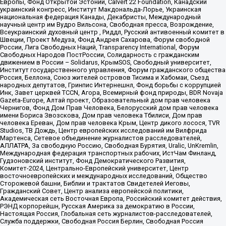
Европы, Фонд Открытой Эстонии, Calvert 22 Foundation, Канадский
украинский конгресс, Институт Макдональда-Лорье, Украинская
национальная федерация Канады, Декабристы, Международный
научный центр им Вудро Вильсона, Свободная пресса, Возрождение,
Всеукраинский духовный центр , Риддл, Русский антивоенный комитет в
Швеции, Проект Медуза, Фонд Андрея Сахарова, Форум свободной
России, Лига Свободных Наций, Transparеncy International, Форум
Свободных Народов ПостРоссии, Солидарность с гражданским
движением в России – Solidarus, КрымSOS, Свободный университет,
Институт государственного управления, Форум гражданского общества
Россия, Беллона, Союз жителей островов Тисима и Хабомаи, Съезд
народных депутатов, Гринпис Интернешнл, Фонд борьбы с коррупцией
Инк, Завет церквей TCCN, Агора, Всемирный фонд природы, BDR Novaja
Gazeta-Europe, Алтай проект, Образовательный дом прав человека
Чернигов, Фонд Дом Прав Человека, Белорусский дом прав человека
имени Бориса Звозскова, Дом прав человека Тбилиси, Дом прав
человека Ереван, Дом прав человека Крым, Центр дикого лосося, TVR
Studios, ТВ Дождь, Центр европейских исследований им Вилфрида
Мартенса, Сетевое объединение журналистов расследователей,
АЛЛАТРА, За свободную Россию, Свободная Бурятия, Uralic, UnKremlin,
Международная федерация транспортных рабочих, ИстЧам Финланд,
Гудзоновский институт, Фонд Демократического Развития,
Комитет-2024, Центрально-Европейский университет, Центр
восточноевропейских и международных исследований, Общество
Сторожевой башни, Библии и трактатов Свидетелей Иеговы,
Гражданский Совет, Центр анализа европейской политики,
Академическая сеть Восточная Европа, Российский комитет действия,
РЭНД корпорейшн, Русская Америка за демократию в России,
Настоящая Россия, Глобальная сеть журналистов-расследователей,
Служба поддержки, Свободная Россия Берлин, Свободная Россия