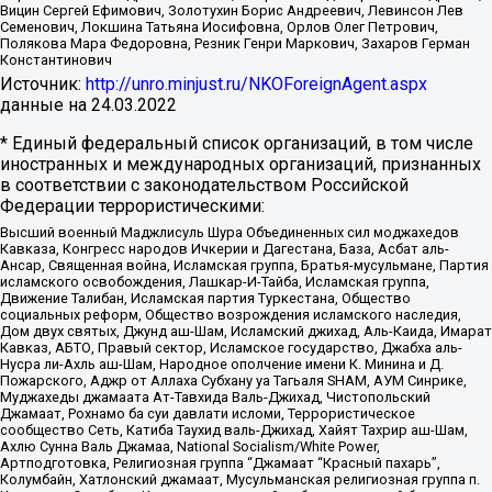
Вицин Сергей Ефимович, Золотухин Борис Андреевич, Левинсон Лев
Семенович, Локшина Татьяна Иосифовна, Орлов Олег Петрович,
Полякова Мара Федоровна, Резник Генри Маркович, Захаров Герман
Константинович
Источник:
http://unro.minjust.ru/NKOForeignAgent.aspx
данные на
24.03.2022
* Единый федеральный список организаций, в том числе
иностранных и международных организаций, признанных
в соответствии с законодательством Российской
Федерации террористическими:
Высший военный Маджлисуль Шура Объединенных сил моджахедов
Кавказа, Конгресс народов Ичкерии и Дагестана, База, Асбат аль-
Ансар, Священная война, Исламская группа, Братья-мусульмане, Партия
исламского освобождения, Лашкар-И-Тайба, Исламская группа,
Движение Талибан, Исламская партия Туркестана, Общество
социальных реформ, Общество возрождения исламского наследия,
Дом двух святых, Джунд аш-Шам, Исламский джихад, Аль-Каида, Имарат
Кавказ, АБТО, Правый сектор, Исламское государство, Джабха аль-
Нусра ли-Ахль аш-Шам, Народное ополчение имени К. Минина и Д.
Пожарского, Аджр от Аллаха Субхану уа Тагьаля SHAM, АУМ Синрике,
Муджахеды джамаата Ат-Тавхида Валь-Джихад, Чистопольский
Джамаат, Рохнамо ба суи давлати исломи, Террористическое
сообщество Сеть, Катиба Таухид валь-Джихад, Хайят Тахрир аш-Шам,
Ахлю Сунна Валь Джамаа, National Socialism/White Power,
Артподготовка, Религиозная группа “Джамаат “Красный пахарь”,
Колумбайн, Хатлонский джамаат, Мусульманская религиозная группа п.