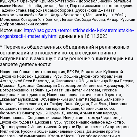
Кушкуль г. Оренбург, Крымско-татарский добровольческий батальон
имени Номана Челебиджихана, Азов, Партия исламского возрождения
Таджикистана, Народная самооборона, Дуббайский джамаат,
московская ячейка, Батал-Хаджи Белхороев, Маньяки Культ Убийц,
Молодёжь Которая Улыбается, Легион Свобода России, Айдар, Русский
добровольческий корпус
Источник:
http://nac.gov.ru/terroristicheskie-i-ekstremistskie-
organizacii-i-materialy.html
данные на
16.11.2023
* Перечень общественных объединений и религиозных
организаций в отношении которых судом принято
вступившее в законную силу решение о ликвидации или
запрете деятельности:
Национал-большевистская партия, ВЕК РА, Рада земли Кубанской
Духовно Родовой Державы Русь, Община Духовного Управления
Асгардской Веси Беловодья, Славянская Община Капища Веды Перуна,
Мужская Духовная Семинария Староверов-Инглингов, Нурджулар, К
Богодержавию, Таблиги Джамаат, Свидетели Иеговы, Русское
национальное единство, Национал-социалистическое общество,
Джамаат мувахидов, Объединенный Вилайат Кабарды, Балкарии и
Карачая, Союз славян, Ат-Такфир Валь-Хиджра, Пит Буль, Национал-
социалистическая рабочая партия России, Славянский союз,
Формат-18, Благородный Орден Дьявола, Армия воли народа,
Национальная Социалистическая Инициатива города Череповца,
Духовно-Родовая Держава Русь, Русское национальное единство,
Древнерусской Инглистической церкви Православных Староверов-
Инглингов, Русский общенациональный союз, Движение против
нелегальной иммиграции, Кровь и Честь, О свободе совести и о