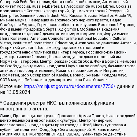
Северный Рейн-Вестфалия, Фонд глобальной помощи, Антивоенный
комитет России, Russie-Libertes, La Asocicion de Rusos Libres, Союз за
возвращение Северных территорий, Крымскотатарский Ресурсный
Центр, Глобальный союз IndustriALL, Russian Election Monitor, Article 19,
Мнение медиа, Федерация анархического черного креста, Радио
Свободная Европа, Германское общество изучения Восточной Европы,
Фонд имени Фридриха Эберта, XZ gGmbH, Мобильная академия
поддержки гендерной демократии и миротворчества, Форум имени
Льва Копелева, American Councils for International Education, Cultural
Vistas, Institute of International Education, Антивоенное движение Антальи,
Открытый диалог, Школа международных отношений и
государственной политики им Питера Мунка, Российско-канадский
демократический альянс, Школа международных отношений им
Нормана Патерсона, Центр Гражданских Свобод, Фонд Бориса Немцова
за Свободу, Фонд имени Фридриха Науманна за свободу, Феминистское
антивоенное сопротивление, Комитет независимости Ингушетии,
Прометей, Stop Occupation of Karelia, Вернись живым, Фридом Хаус,
СОТА медиа, Либерально-демократическая Лига Украины
Источник:
https://minjust.gov.ru/ru/documents/7756/
данные
на
13.05.2024
* Сведения реестра НКО, выполняющих функции
иностранного агента:
Лилит, Правозащитная группа Гражданин.Армия.Право, Нижегородский
центр немецкой и европейской культуры, Центр гендерных
исследований, Фонд защиты прав граждан Штаб, Институт права и
публичной политики, Фонд борьбы с коррупцией, Альянс врачей,
НАСИЛИЮ.НЕТ, Мы против СПИДа, СВЕЧА, Гуманитарное действие,