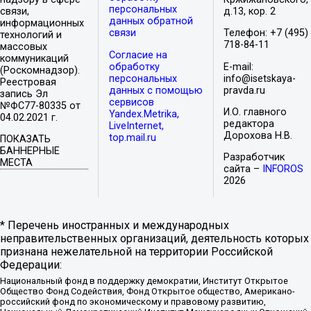
персональных
связи,
д.13, кор. 2
данных обратной
информационных
связи
Телефон: +7 (495)
технологий и
718-84-11
массовых
Согласие на
коммуникаций
обработку
E-mail:
(Роскомнадзор).
персональных
info@isetskaya-
Реестровая
данных с помощью
pravda.ru
запись Эл
сервисов
№ФС77-80335 от
И.О. главного
Yandex.Metrika,
04.02.2021 г.
редактора
LiveInternet,
Дорохова Н.В.
top.mail.ru
ПОКАЗАТЬ
БАННЕРНЫЕ
Разработчик
МЕСТА
сайта –
INFOROS
2026
* Перечень иностранных и международных
неправительственных организаций, деятельность которых
признана нежелательной на территории Российской
Федерации:
Национальный фонд в поддержку демократии, Институт Открытое
Общество Фонд Содействия, Фонд Открытое общество, Американо-
российский фонд по экономическому и правовому развитию,