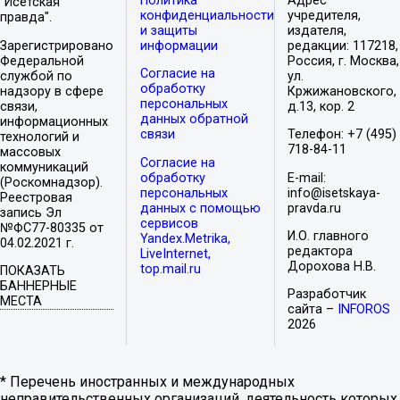
Политика
Адрес
"Исетская
конфиденциальности
учредителя,
правда".
и защиты
издателя,
Зарегистрировано
информации
редакции: 117218,
Федеральной
Россия, г. Москва,
Согласие на
службой по
ул.
обработку
надзору в сфере
Кржижановского,
персональных
связи,
д.13, кор. 2
данных обратной
информационных
связи
Телефон: +7 (495)
технологий и
718-84-11
массовых
Согласие на
коммуникаций
обработку
E-mail:
(Роскомнадзор).
персональных
info@isetskaya-
Реестровая
данных с помощью
pravda.ru
запись Эл
сервисов
№ФС77-80335 от
И.О. главного
Yandex.Metrika,
04.02.2021 г.
редактора
LiveInternet,
Дорохова Н.В.
top.mail.ru
ПОКАЗАТЬ
БАННЕРНЫЕ
Разработчик
МЕСТА
сайта –
INFOROS
2026
* Перечень иностранных и международных
неправительственных организаций, деятельность которых