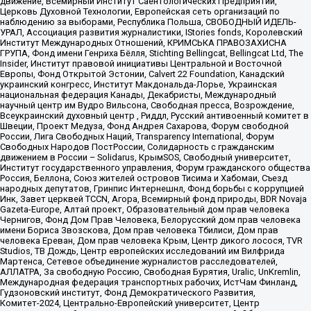
движение, Всемирный Институт Саентологических Предприятий,
Церковь Духовной Технологии, Европейская сеть организаций по
наблюдению за выборами, Республика Польша, СВОБОДНЫЙ ИДЕЛЬ-
УРАЛ, Ассоциация развития журналистики, IStories fonds, Королевский
Институт Международных Отношений, КРИМСЬКА ПРАВОЗАХИСНА
ГРУПА, Фонд имени Генриха Бёлля, Stichting Bellingcat, Bellingcat Ltd, The
Insider, Институт правовой инициативы Центральной и Восточной
Европы, Фонд Открытой Эстонии, Calvert 22 Foundation, Канадский
украинский конгресс, Институт Макдональда-Лорье, Украинская
национальная федерация Канады, Декабристы, Международный
научный центр им Вудро Вильсона, Свободная пресса, Возрождение,
Всеукраинский духовный центр , Риддл, Русский антивоенный комитет в
Швеции, Проект Медуза, Фонд Андрея Сахарова, Форум свободной
России, Лига Свободных Наций, Transparеncy International, Форум
Свободных Народов ПостРоссии, Солидарность с гражданским
движением в России – Solidarus, КрымSOS, Свободный университет,
Институт государственного управления, Форум гражданского общества
Россия, Беллона, Союз жителей островов Тисима и Хабомаи, Съезд
народных депутатов, Гринпис Интернешнл, Фонд борьбы с коррупцией
Инк, Завет церквей TCCN, Агора, Всемирный фонд природы, BDR Novaja
Gazeta-Europe, Алтай проект, Образовательный дом прав человека
Чернигов, Фонд Дом Прав Человека, Белорусский дом прав человека
имени Бориса Звозскова, Дом прав человека Тбилиси, Дом прав
человека Ереван, Дом прав человека Крым, Центр дикого лосося, TVR
Studios, ТВ Дождь, Центр европейских исследований им Вилфрида
Мартенса, Сетевое объединение журналистов расследователей,
АЛЛАТРА, За свободную Россию, Свободная Бурятия, Uralic, UnKremlin,
Международная федерация транспортных рабочих, ИстЧам Финланд,
Гудзоновский институт, Фонд Демократического Развития,
Комитет-2024, Центрально-Европейский университет, Центр