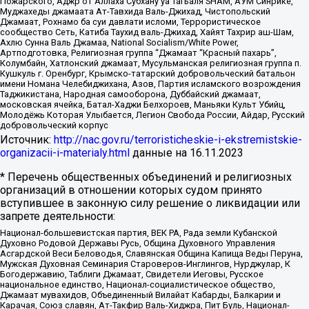
Пожарского, Аджр от Аллаха Субхану уа Тагьаля SHAM, АУМ Синрике,
Муджахеды джамаата Ат-Тавхида Валь-Джихад, Чистопольский
Джамаат, Рохнамо ба суи давлати исломи, Террористическое
сообщество Сеть, Катиба Таухид валь-Джихад, Хайят Тахрир аш-Шам,
Ахлю Сунна Валь Джамаа, National Socialism/White Power,
Артподготовка, Религиозная группа “Джамаат “Красный пахарь”,
Колумбайн, Хатлонский джамаат, Мусульманская религиозная группа п.
Кушкуль г. Оренбург, Крымско-татарский добровольческий батальон
имени Номана Челебиджихана, Азов, Партия исламского возрождения
Таджикистана, Народная самооборона, Дуббайский джамаат,
московская ячейка, Батал-Хаджи Белхороев, Маньяки Культ Убийц,
Молодёжь Которая Улыбается, Легион Свобода России, Айдар, Русский
добровольческий корпус
Источник:
http://nac.gov.ru/terroristicheskie-i-ekstremistskie-
organizacii-i-materialy.html
данные на
16.11.2023
* Перечень общественных объединений и религиозных
организаций в отношении которых судом принято
вступившее в законную силу решение о ликвидации или
запрете деятельности:
Национал-большевистская партия, ВЕК РА, Рада земли Кубанской
Духовно Родовой Державы Русь, Община Духовного Управления
Асгардской Веси Беловодья, Славянская Община Капища Веды Перуна,
Мужская Духовная Семинария Староверов-Инглингов, Нурджулар, К
Богодержавию, Таблиги Джамаат, Свидетели Иеговы, Русское
национальное единство, Национал-социалистическое общество,
Джамаат мувахидов, Объединенный Вилайат Кабарды, Балкарии и
Карачая, Союз славян, Ат-Такфир Валь-Хиджра, Пит Буль, Национал-