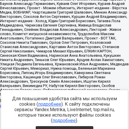
Для повышения удобства сайта мы используем
Источник:
https://minjust.gov.ru/uploaded/files/reestr-
cookies (
подробнее
). К сайту подключены
inostrannyih-agentov-22-03-2024.pdf
данные на
22.03.2024
сервисы Yandex.Metrika, LiveInternet, top.mail.ru,
которые также используют файлы cookies
Разработка -
(
подробнее
).