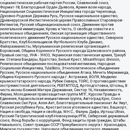
социалистическая рабочая партия России, Славянский союз,
Формат-18, Благородный Орден Дьявола, Армия воли народа,
Национальная Социалистическая Инициатива города Череповца,
Духовно-Родовая Держава Русь, Русское национальное единство,
Древнерусской Инглистической церкви Православных Староверов-
Инглингов, Русский общенациональный союз, Движение против
нелегальной иммиграции, Кровь и Честь, О свободе совести и о
религиозных объединениях, Омская организация общественного
политического движения Русское национальное единство, Северное
Братство, Клуб Болельщиков Футбольного Клуба Динамо,
Файзрахманисты, Мусульманская религиозная организация п.
Боровский, Община Коренного Русского народа Щелковского района,
Правый сектор, УНА - УНСО, Украинская повстанческая армия, Тризуб
им. Степана Бандеры, Братство, Белый Крест, Misanthropic division,
Религиозное объединение последователей инглиизма, Народная
Социальная Инициатива, TulaSkins, Этнополитическое объединение
Русские, Русское национальное объединение Атака, Мечеть Мирмамеда,
Община Коренного Русского народа г. Астрахани, ВОЛЯ, Меджлис
крымскотатарского народа, Рубеж Севера, ТОЙС, О противодействии
экстремистской деятельности, РЕВТАТПОД, Артподготовка, Штольц, В
честь иконы Божией Матери Державная, Сектор 16, Независимость,
Фирма, Молодежная правозащитная группа МПГ, Курсом Правды и
Единения, Каракольская инициативная группа, Автоград Крю, Союз
Славянских Сил Руси, Алля-Аят, Благотворительный пансионат Ак Умут,
Русская республика Русь, Арестантское уголовное единство, Башкорт,
Нация и свобода, Нация и свобода, W.H.С., Фалунь Дафа, Иртыш Ultras,
Русский Патриотический клуб-Новокузнецк/РПК, Сибирский державный
союз, Фонд борьбы с коррупцией, Фонд защиты прав граждан, Штабы
Навального, Совет граждан СССР Прикубанского округа г. Краснодара,
Мужское государство, Народное объединение русского движения,