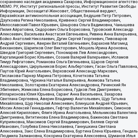
сохранению наследия академика Сахарова, Информационное агентство
МЕМО. РУ, Институт региональной прессы, Институт Развития Свободы
Информации, Экозащита!-Женсовет, Общественный вердикт,
Евразийская антимонопольная ассоциация, Бедушев Петр Петрович,
Дзугкоева Регина Николаевна, Кривенко Сергей Владимирович,
Милославский Павел Юрьевич, Шнырова Ольга Вадимовна, Чанышева
Лилия Айратовна, Сидорович Ольга Борисовна, Туровский Александр
Алексеевич, Васильева Анастасия Евгеньевна, Ривина Анна Валерьевна,
Бойко Анатолий Николаевич, Дугин Сергей Георгиевич, Пивоваров
Андрей Сергеевич, Аверин Виталий Евгеньевич, Барахоев Магомед
Бекханович, Шарипков Олег Викторович, Мошель Ирина Ароновна,
Шведов Григорий Сергеевич, Пономарев Лев Александрович,
Каргалицкий Борис Юльевич, Созаев Валерий Валерьевич, Исламов
Тимур Рифгатович, Романова Ольга Евгеньевна, Щаров Сергей
Алексадрович, Цирульников Борис Альбертович, Гасан Ольга Павловна,
Паутов Юрий Анатольевич, Верховский Александр Маркович,
Пислакова-Паркер Марина Петровна, Кочеткова Татьяна
Владимировна, Чуркина Наталья Валерьевна, Акимова Татьяна
Николаевна, Золотарева Екатерина Александровна, Рачинский Ян
Збигневич, Жемкова Елена Борисовна, Гудков Лев Дмитриевич,
Илларионова Юлия Юрьевна, Саранг Анна Васильевна, Захарова
Светлана Сергеевна, Аверин Владимир Анатольевич, Щур Татьяна
Михайловна, Щур Николай Алексеевич, Блинушов Андрей Юрьевич,
Мосин Алексей Геннадьевич, Гефтер Валентин Михайлович, Симонов
Алексей Кириллович, Флиге Ирина Анатольевна, Мельникова Валентина
Дмитриевна, Вититинова Елена Владимировна, Баженова Светлана
Куприяновна, Максимов Сергей Владимирович, Беляев Сергей
Иванович, Голубева Елена Николаевна, Ганнушкина Светлана
Алексеевна, Закс Елена Владимировна, Буртина Елена Юрьевна, Гендель
Людмила Залмановна, Кокорина Екатерина Алексеевна, Шуманов Илья