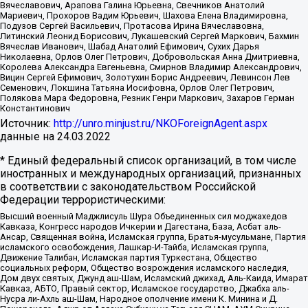
Вячеславович, Арапова Галина Юрьевна, Свечников Анатолий
Мариевич, Прохоров Вадим Юрьевич, Шахова Елена Владимировна,
Подузов Сергей Васильевич, Протасова Ирина Вячеславовна,
Литинский Леонид Борисович, Лукашевский Сергей Маркович, Бахмин
Вячеслав Иванович, Шабад Анатолий Ефимович, Сухих Дарья
Николаевна, Орлов Олег Петрович, Добровольская Анна Дмитриевна,
Королева Александра Евгеньевна, Смирнов Владимир Александрович,
Вицин Сергей Ефимович, Золотухин Борис Андреевич, Левинсон Лев
Семенович, Локшина Татьяна Иосифовна, Орлов Олег Петрович,
Полякова Мара Федоровна, Резник Генри Маркович, Захаров Герман
Константинович
Источник:
http://unro.minjust.ru/NKOForeignAgent.aspx
данные на
24.03.2022
* Единый федеральный список организаций, в том числе
иностранных и международных организаций, признанных
в соответствии с законодательством Российской
Федерации террористическими:
Высший военный Маджлисуль Шура Объединенных сил моджахедов
Кавказа, Конгресс народов Ичкерии и Дагестана, База, Асбат аль-
Ансар, Священная война, Исламская группа, Братья-мусульмане, Партия
исламского освобождения, Лашкар-И-Тайба, Исламская группа,
Движение Талибан, Исламская партия Туркестана, Общество
социальных реформ, Общество возрождения исламского наследия,
Дом двух святых, Джунд аш-Шам, Исламский джихад, Аль-Каида, Имарат
Кавказ, АБТО, Правый сектор, Исламское государство, Джабха аль-
Нусра ли-Ахль аш-Шам, Народное ополчение имени К. Минина и Д.