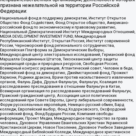
признана нежелательной на территории Российской
Федерации:
Национальный фонд в поддержку демократии, Институт Открытое
Общество Фонд Содействия, Фонд Открытое общество, Американо-
российский фонд по экономическому и правовому развитию,
Национальный Демократический Институт Международных Отношений,
MEDIA DEVELOPMENT INVESTMENT FUND, Международный
Республиканский Институт, Открытая Россия, Институт современной
России, Черноморский фонд регионального сотрудничества,
Европейская Платформа за Демократические Выборы,
Международный центр электоральных исследований, Германский фонд
Маршалла Соединенных Штатов, Тихоокеанский центр защиты
окружающей среды и природных ресурсов, Свободная Россия,
Всемирный конгресс украинцев, Атлантический совет, Человек в беде,
Европейский фонд за демократию, Джеймстаунский фонд, Прожект
Хармони, Родники дракона, Врачи против насильственного извлечения
органов, Фалунь Дафа, Друзья Фалуньгун, Фалуньгун, Коалиция по
расследованию преследования в отношении Фалуньгун в Китае,
Всемирная организация по расследованию преследований Фалуньгун,
Пражский гражданский центр, Ассоциация школ политических
исследований при Совете Европы, Центр либеральной современности,
Форум русскоязычных европейцев, Немецко-русский обмен, Бард
колледж, Европейский выбор, Фонд Ходорковского, Оксфордский
российский фонд, Фонд Будущее России, Компания свободы
информации, Проект Медиа, Международное партнерство за права
человека, Духовное Управление Евангельских Христиан Украинской
Христианской Церкви, Новое Поколение, Духовное Учебное Заведение
Международный Библейский Колледж, Международное христианское