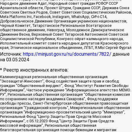
Народное движение Адат, Народный совет граждан РСФСР СССР
Архангельской области, Проект Штурм, Граждане СССР, Держава Союз
Советских Светлых Родов, Совет Советских Социалистических Районов,
Meta Platforms Inc, Facebook, Instagram, WhatsApp, СИЧ-С14,
Добровольческое Движение Организации украинских националистов,
Черный Комитет, Татарстанское Региональное Всетатарское
общественное движение, Невоград, Молодежное Демократическое
Движение Весна, Верховный Совет Татарской Автономной Советской
Социалистической Республики, Конгресс ойрат-калмыцкого народа,
Исполнительный комитет совета народных депутатов Красноярского
края, Этническое национальное объединение, ЛГБТ, Я.МЫ Сергей Фургал
Источник:
https://minjust.gov.ru/ru/documents/7822/
данные
на
03.05.2024
* Реестр иностранных агентов:
Калининградская региональная общественная организация "Экозащита!-Женсовет", Фонд содействия защите прав и свобод граждан "Общественный вердикт", Фонд "Институт Развития Свободы Информации", Частное учреждение "Информационное агентство МЕМО. РУ", Региональная общественная организация "Общественная комиссия по сохранению наследия академика Сахарова", Фонд поддержки свободы прессы, Санкт-Петербургская общественная правозащитная организация "Гражданский контроль", Межрегиональная общественная организация "Информационно-просветительский центр "Мемориал", Региональный Фонд "Центр Защиты Прав Средств Массовой Информации", с 05.12.2023 Фонд "Центр Защиты Прав Средств массовой информации", Региональная общественная благотворительная организация помощи беженцам и мигрантам "Гражданское содействие", Негосударственное образовательное учреждение дополнительного профессионального образования (повышение квалификации) специалистов "АКАДЕМИЯ ПО ПРАВАМ ЧЕЛОВЕКА", Свердловская региональная общественная организация "Сутяжник", Автономная некоммерческая организация "Центр независимых социологических исследований", Союз общественных объединений "Российский исследовательский центр по правам человека", Региональное общественное учреждение научно-информационный центр "МЕМОРИАЛ", Некоммерческая организация "Фонд защиты гласности", Автономная некоммерческая организация "Институт прав человека", Городская общественная организация "Екатеринбургское общество "МЕМОРИАЛ", Городская общественная организация "Рязанское историко-просветительское и правозащитное общество "Мемориал" (Рязанский Мемориал), Челябинский региональный орган общественной самодеятельности – женское общественное объединение "Женщины Евразии", Челябинский региональный орган общественной самодеятельности "Уральская правозащитная группа", Фонд содействия защите здоровья и социальной справедливости имени Андрея Рылькова, Автономная Некоммерческая Организация "Аналитический Центр Юрия Левады", Автономная некоммерческая организация социальной поддержки населения "Проект Апрель", Региональная общественная организация помощи женщинам и детям, находящимся в кризисной ситуации "Информационно-методический центр "Анна", Фонд содействия развитию массовых коммуникаций и правовому просвещению "Так-так-Так", Фонд содействия устойчивому развитию "Серебряная тайга", Свердловский региональный общественный фонд социальных проектов "Новое время", "Idel.Реалии", Кавказ.Реалии, Крым.Реалии, Телеканал Настоящее Время, Татаро-башкирская служба Радио Свобода (Azatliq Radiosi), Радио Свободная Европа/Радио Свобода (PCE/PC), "Сибирь.Реалии", "Фактограф", Благотворительный фонд помощи осужденным и их семьям, Автономная некоммерческая организация "Институт глобализации и социальных движений", Фонд "В защиту прав заключенных", Частное учреждение "Центр поддержки и содействия развитию средств массовой информации", Пензенский региональный общественный благотворительный фонд "Гражданский союз", "Север.Реалии", Некоммерческая организация Фонд "Правовая инициатива", Общество с ограниченной ответственностью "Радио Свободная Европа/Радио Свобода", Чешское информационное агентство "MEDIUM-ORIENT", Красноярская региональная общественная организация "Мы против СПИДа", Камалягин Денис Николаевич, Маркелов Сергей Евгеньевич, Пономарев Лев Александрович, Савицкая Людмила Алексеевна, Автономная некоммерческая организация "Центр по работе с проблемой насилия "НАСИЛИЮ.НЕТ", Межрегиональный профессиональный союз работников здравоохранения "Альянс врачей", Юридическое лицо, зарегистрированное в Латвийской Республике, SIA "Medusa Project" (регистрационный номер 40103797863, дата регистрации 10.06.2014), Некоммерческая организация "Фонд по борьбе с коррупцией", Автономная некоммерческая организация "Институт права и публичной политики", Баданин Роман Сергеевич, Гликин Максим Александрович, Железнова Мария Михайловна, Лукьянова Юлия Сергеевна, Маетная Елизавета Витальевна, Маняхин Петр Борисович, Чуракова Ольга Владимировна, Ярош Юлия Петровна, Юридическое лицо "The Insider SIA", зарегистрированное в Риге, Латвийская Республика (дата регистрации 26.06.2015), являющееся администратором доменного имени интернет-издания "The Insider SIA", https://theins.ru, Постернак Алексей Евгеньевич, Рубин Михаил Аркадьевич, Анин Роман Александрович, Юридическое лицо Istories fonds, зарегистрированное в Латвийской Республике (регистрационный номер 50008295751, дата регистрации 24.02.2020), Великовский Дмитрий Александрович, Долинина Ирина Николаевна, Мароховская Алеся Алексеевна, Шлейнов Роман Юрьевич, Шмагун Олеся Валентиновна, Общество с ограниченной ответственностью "Альтаир 2021", Общество с ограниченной ответственностью "Вега 2021", Общество с ограниченной ответственностью "Главный редактор 2021", Общество с ограниченной ответственностью "Ромашки монолит", Важенков Артем Валерьевич, Ивановская областная общественная организация "Центр гендерных исследований", Гурман Юрий Альбертович, Медиапроект "ОВД-Инфо", Егоров Владимир Владимирович, Жилинский Владимир Александрович, Общество с ограниченной ответственностью "ЗП", Иванова София Юрьевна, Карезина Инна Павловна, Кильтау Екатерина Викторовна, Петров Алексей Викторович, Пискунов Сергей Евгеньевич, Смирнов Сергей Сергеевич, Тихонов Михаил Сергеевич, Общество с ограниченной ответственностью "ЖУРНАЛИСТ-ИНОСТРАННЫЙ АГЕНТ", Арапова Галина Юрьевна, Вольтская Татьяна Анатольевна, Американская компания "Mason G.E.S. Anonymous Foundation" (США), являющаяся владельцем интернет-издания https://mnews.world/, Компания "Stichting Bellingcat", зарегистрированная в Нидерландах (дата регистрации 11.07.2018), Захаров Андрей Вячеславович, Клепиковская Екатерина Дмитриевна, Общество с ограниченной ответственностью "МЕМО", Перл Роман Александрович, Симонов Евгений Алексеевич, Соловьева Елена Анатольевна, Сотников Даниил Владимирович, Сурначева Елизавета Дмитриевна, Автономная некоммерческая организация по защите прав человека и информированию населения "Якутия – Наше Мнение", Общество с ограниченной ответственностью "Москоу диджитал медиа", с 26.01.2023 Общество с ограниченной ответственностью "Чайка Белые сады", Ветошкина Валерия Валерьевна, Заговора Максим Александрович, Межрегиональное общественное движение "Российская ЛГБТ - сеть", Оленичев Максим Владимирович, Павлов Иван Юрьевич, Скворцова Елена Сергеевна, Общество с ограниченной ответственностью "Как бы инагент", Кочетков Игорь Викторович, Общество с ограниченной ответственностью "Честные выборы", Еланчик Олег Александрович, Общество с ограниченной ответственностью "Нобелевский призыв", Гималова Регина Эмилевна, Григорьев Андрей Валерьевич, Григорьева Алина Александровна, Ассоциация по содействию защите прав призывников, альтернативнослужащих и военнослужащих "Правозащитная группа "Гражданин.Армия.Право", Хисамова Регина Фаритовна, Автономная некоммерческая организация по реализации социально-правовых программ "Лилит", Дальневосточное общественное движение "Маяк", Санкт-Петербургская ЛГБТ-инициативная группа "Выход", Инициативная группа ЛГБТ+ "Реверс", Алексеев Андрей Викторович, Бекбулатова Таисия Львовна, Беляев Иван Михайлович, Владыкина Елена Сергеевна, Гельман Марат Александрович, Никульшина Вероника Юрьевна, Толоконникова Надежда Андреевна, Шендерович Виктор Анатольевич, Общество с ограниченной ответственностью "Данное сообщение", Общество с ограниченной ответственностью Издательский дом "Новая глава", Айнбиндер Александра Александровна, Московский комьюнити-центр для ЛГБТ+инициатив, Благотворительный фонд развития филантропии, Deutsche Welle (Германия, Kurt-Schumacher-Strasse 3, 53113 Bonn), Борзунова Мария Михайловна, Воробьев Виктор Викторович, Голубева Анна Львовна, Константинова Алла Михайловна, Малкова Ирина Владимировна, Мурадов Мурад Абдулгалимович, Осетинская Елизавета Николаевна, Понасенков Евгений Николаевич, Ганапольский Матвей Юрьевич, Киселев Евгений Алексеевич, Борухович Ирина Григорьевна, Дремин Иван Тимофеевич, Дубровский Дмитрий Викторович, Красноярская региональная общественная организация поддержки и развития альтернативных образовательных технологий и межкультурных коммуникаций "ИНТЕРРА", Маяковская Екатерина Алексеевна, Фейгин Марк Захарович, Филимонов Андрей Викторович, Дзугкоева Регина Николаевна, Доброхотов Роман Александрович, Дудь Юрий Александрович, Елкин Сергей Владимирович, Кругликов Кирилл Игоревич, Сабунаева Мария Леонидовна, Семенов Алексей Владимирович, Шаинян Карен Багратович, Шульман Екатерина Михайловна, Асафьев Артур Валерьевич, Вахштайн Виктор Семенович, Венедиктов Алексей Алексеевич, Лушникова Екатерина Евгеньевна, Волков Леонид Михайлович, Невзоров Александр Глебович, Пархоменко Сергей Борисович, Сироткин Ярослав Николаевич, Кара-Мурза Владимир Владимирович, Баранова Наталья Владимировна, Гозман Леонид Яковлевич, Кагарлицкий Борис Юльевич, Климарев Михаил Валерьевич, Милов Владимир Станиславович, Автономная некоммерческая организация Краснодарский центр современного искусства "Типография", Моргенштерн Алишер Тагирович, Соболь Любовь Эдуардовна, Общество с ограниченной ответственностью "ЛИЗА НОРМ", Каспаров Гарри Кимович, Ходорковский Михаил Борисович, Общество с ограниченной ответственностью "Апрельские тезисы", Данилович Ирина Брониславовна, Кашин Олег Владимирович, Петров Николай Владимирович, Пивоваров Алексей Владимирович, Соколов Михаил Владимирович, Цветкова Юлия Владимировна, Чичваркин Евгений Александрович, Комитет против пыток/Команда против пыток, Общество с ограниченной ответственностью "Первый научный", Общество с ограниченной ответственностью "Вертолет и ко", Белоцерковская Вероника Борисовна, Кац Максим Евгеньевич, Лазарева Татьяна Юрьевна, Шаведдинов Руслан Табризович, Яшин Илья Валерьевич, Общество с ограниченной ответственностью "Иноагент ААВ", Алешковский Дмитрий Петрович, Альбац Евгения Марковна, Быков Дмитрий Львович, Галямина Юлия Евгеньевна, Лойко Сергей Леонидович, Мартынов Кирилл Константинович, Медведев Сергей Александрович, Крашенинников Федор Геннадиевич, Гордеева Катерина Вл