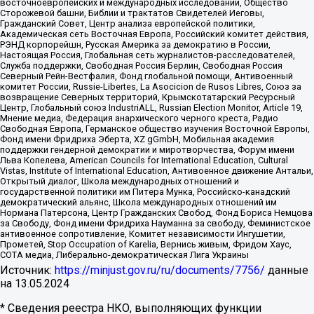
восточноевропейских и международных исследований, Общество
Сторожевой башни, Библии и трактатов Свидетелей Иеговы,
Гражданский Совет, Центр анализа европейской политики,
Академическая сеть Восточная Европа, Российский комитет действия,
РЭНД корпорейшн, Русская Америка за демократию в России,
Настоящая Россия, Глобальная сеть журналистов-расследователей,
Служба поддержки, Свободная Россия Берлин, Свободная Россия
Северный Рейн-Вестфалия, Фонд глобальной помощи, Антивоенный
комитет России, Russie-Libertes, La Asocicion de Rusos Libres, Союз за
возвращение Северных территорий, Крымскотатарский Ресурсный
Центр, Глобальный союз IndustriALL, Russian Election Monitor, Article 19,
Мнение медиа, Федерация анархического черного креста, Радио
Свободная Европа, Германское общество изучения Восточной Европы,
Фонд имени Фридриха Эберта, XZ gGmbH, Мобильная академия
поддержки гендерной демократии и миротворчества, Форум имени
Льва Копелева, American Councils for International Education, Cultural
Vistas, Institute of International Education, Антивоенное движение Антальи,
Открытый диалог, Школа международных отношений и
государственной политики им Питера Мунка, Российско-канадский
демократический альянс, Школа международных отношений им
Нормана Патерсона, Центр Гражданских Свобод, Фонд Бориса Немцова
за Свободу, Фонд имени Фридриха Науманна за свободу, Феминистское
антивоенное сопротивление, Комитет независимости Ингушетии,
Прометей, Stop Occupation of Karelia, Вернись живым, Фридом Хаус,
СОТА медиа, Либерально-демократическая Лига Украины
Источник:
https://minjust.gov.ru/ru/documents/7756/
данные
на
13.05.2024
* Сведения реестра НКО, выполняющих функции