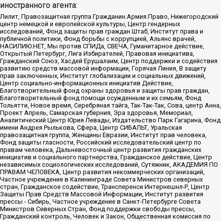
иностранного агента:
Лилит, Правозащитная группа Гражданин.Армия.Право, Нижегородский
центр немецкой и европейской культуры, Центр гендерных
исследований, Фонд защиты прав граждан Штаб, Институт права и
публичной политики, Фонд борьбы с коррупцией, Альянс врачей,
НАСИЛИЮ.НЕТ, Мы против СПИДа, СВЕЧА, Гуманитарное действие,
Открытый Петербург, Лига Избирателей, Правовая инициатива,
Гражданский Союз, Хасдей Ерушалаим, Центр поддержки и содействия
развитию средств массовой информации, Горячая Линия, В защиту
прав заключенных, Институт глобализации и социальных движений,
Центр социально-информационных инициатив Действие,
Благотворительный фонд охраны здоровья и защиты прав граждан,
Благотворительный фонд помощи осужденным и их семьям, Фонд
Тольятти, Новое время, Серебряная тайга, Так-Так-Так, Сова, центр Анна,
Проект Апрель, Самарская губерния, Эра здоровья, Мемориал,
Аналитический Центр Юрия Левады, Издательство Парк Гагарина, Фонд
имени Андрея Рылькова, Сфера, Центр СИБАЛЬТ, Уральская
правозащитная группа, Женщины Евразии, Институт прав человека,
Фонд защиты гласности, Российский исследовательский центр по
правам человека, Дальневосточный центр развития гражданских
инициатив и социального партнерства, Гражданское действие, Центр
независимых социологических исследований, Сутяжник, АКАДЕМИЯ ПО
ПРАВАМ ЧЕЛОВЕКА, Центр развития некоммерческих организаций,
Частное учреждение в Калининграде Совета Министров северных
стран, Гражданское содействие, Трансперенси Интернешнл-Р, Центр
Защиты Прав Средств Массовой Информации, Институт развития
прессы - Сибирь, Частное учреждение в Санкт-Петербурге Совета
Министров Северных Стран, Фонд поддержки свободы прессы,
Гражданский контроль, Человек и Закон, Общественная комиссия по